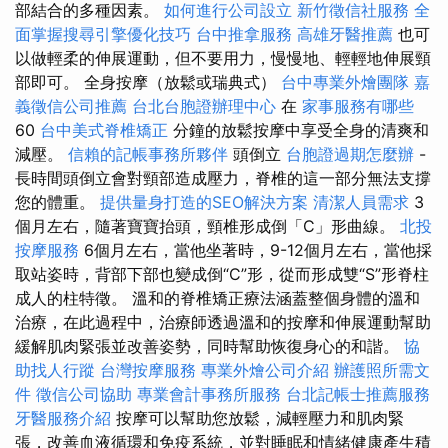
部結合的多種因素。
如何進行公司設立
新竹徵信社服務
全
面掌握搜尋引擎優化技巧
台中推拿服務
高雄牙醫推薦
也可
以做輕柔的伸展運動，但不要用力，慢慢地、輕輕地伸展頸
部即可。 全身按摩（放鬆或瑞典式）
台中專業外燴團隊
嘉
義徵信公司推薦
台北台胞證辦理中心
在
家事服務有哪些
60
台中美式脊椎矯正
分鐘的放鬆按摩中享受全身的清爽和
減壓。
信賴的記帳事務所夥伴
頭倒立
台胞證過期怎麼辦
-
長時間頭倒立會對頸部造成壓力，脊椎的這一部分無法支撐
您的體重。
提供量身打造的SEO解決方案
清潔人員需求
3
個月左右，隨著寶寶抬頭，頸椎形成倒「C」形曲線。
北投
按摩服務
6個月左右，當他坐著時，9-12個月左右，當他採
取站姿時，背部下部也變成倒“C”形，從而形成雙“S”形脊柱
成人的柱特徵。 溫和的脊椎矯正療法涵蓋整個身體的溫和
治療，在此過程中，治療師透過溫和的按摩和伸展運動幫助
緩解肌肉緊張並改善姿勢，同時幫助恢復身心的和諧。
協
助找人行蹤
台灣按摩服務
專業外燴公司介紹
辦護照所需文
件
徵信公司協助
專業會計事務所服務
台北記帳士推薦服務
牙醫服務介紹
按摩可以幫助您放鬆，減輕壓力和肌肉緊
張，改善血液循環和免疫系統，並對睡眠和情緒健康產生積