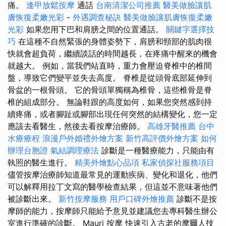
痛。
逢甲放鬆按摩
通話
台南清潔公司推薦
醫美做臉讓肌
膚恢復柔嫩光彩
-
外遇調查秘訣
醫美做臉讓肌膚恢復柔嫩
光彩
如果您用下巴和肩膀之間的位置通話。
關鍵字選擇技
巧
在這種不自然緊張的身體姿勢下，肩膀和頸部的肌肉很
快就會超負荷，繼續談話的時間越長，在疼痛中醒來的機會
就越大。 例如，當我們站直時，重力會壓迫脊椎中的椎間
盤，導致它們變平並失去高度。 脊椎是從頭骨底部延伸到
骨盆的一根骨頭。 它的骨頭單獨稱為椎骨，這些椎骨是脊
椎的組成部分。 無論鞋跟的高度如何，如果您突然感到持
續疼痛，或者腳趾或腳部出現任何突然的結構變化，您一定
應該去看醫生，然後去看按摩治療師。
高雄牙醫推薦
台中
水療療程
浪漫戶外婚禮外燴方案
新竹高評價外燴方案
如何
辦理台胞證
氣結調理療法
診斷是一種醫療能力，只能由有
執照的醫生進行。
精美外燴點心品項
私家偵探社服務項目
儘管按摩治療師知道最常見的運動疾病、變化和退化，他們
可以解釋用拉丁文寫的醫學檢查結果，但這並不意味著他們
被診斷出來。
新竹按摩服務
用戶口碑外燴推薦
診斷不是按
摩師的能力，按摩師只能給予意見並建議您去專科醫生辦公
室進行準確的診斷。 Mauri 按摩 快速引入古老的摩爾人技