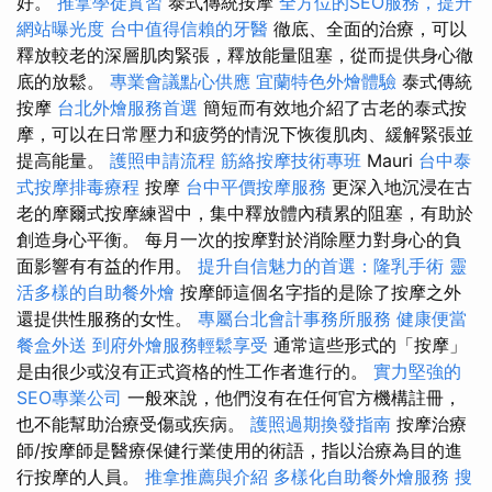
好。
推拿學徒實習
泰式傳統按摩
全方位的SEO服務，提升
網站曝光度
台中值得信賴的牙醫
徹底、全面的治療，可以
釋放較老的深層肌肉緊張，釋放能量阻塞，從而提供身心徹
底的放鬆。
專業會議點心供應
宜蘭特色外燴體驗
泰式傳統
按摩
台北外燴服務首選
簡短而有效地介紹了古老的泰式按
摩，可以在日常壓力和疲勞的情況下恢復肌肉、緩解緊張並
提高能量。
護照申請流程
筋絡按摩技術專班
Mauri
台中泰
式按摩排毒療程
按摩
台中平價按摩服務
更深入地沉浸在古
老的摩爾式按摩練習中，集中釋放體內積累的阻塞，有助於
創造身心平衡。 每月一次的按摩對於消除壓力對身心的負
面影響有有益的作用。
提升自信魅力的首選：隆乳手術
靈
活多樣的自助餐外燴
按摩師這個名字指的是除了按摩之外
還提供性服務的女性。
專屬台北會計事務所服務
健康便當
餐盒外送
到府外燴服務輕鬆享受
通常這些形式的「按摩」
是由很少或沒有正式資格的性工作者進行的。
實力堅強的
SEO專業公司
一般來說，他們沒有在任何官方機構註冊，
也不能幫助治療受傷或疾病。
護照過期換發指南
按摩治療
師/按摩師是醫療保健行業使用的術語，指以治療為目的進
行按摩的人員。
推拿推薦與介紹
多樣化自助餐外燴服務
搜