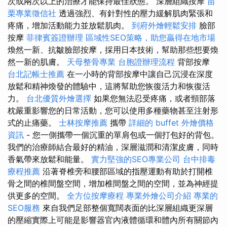
次或兩次以上的治療才能保持最佳狀態。 深層組織按摩
苗
栗專業徵信社
透過強烈、有針對性的壓力緩解肌肉緊張和
疼痛，增加活動能力並放鬆肌肉。
到府外燴輕鬆安排
臉部
按摩
菲律賓簽證辦理
區域性SEO策略，助您贏得在地市場
煥然一新、抗皺臉部按摩，採用日本技術，幫助那些想要煥
然一新的肌膚。
天母整骨專業
台胞證辦理流程
背部按摩
台北記帳士推薦
在一小時的背部按摩中讓自己沉浸在深度
放鬆和精神煥發的體驗中，這將幫助您恢復活力和恢復活
力。
台北優質外燴選擇
如果您無法忍受疼痛，或者頸部落
枕嚴重影響您的日常活動，您可以使用多種藥物甚至注射形
式的止痛藥。
士林按摩推薦
攜帶
詳細的 buffet 外燴價格
資訊
- 您一側攜帶一個沉重的單肩包或一個打包好的背包。
我們的治療師結合最好的精油，深層滋潤和清潔皮膚，同時
香氣帶來放鬆和能量。
實力堅強的SEO專業公司
台中排毒
療程推薦
沿著脊椎旁和腰部區域的指壓運動有助於打開椎
骨之間的椎間盤空間，增加椎間盤之間的空間，並為神經提
供更多的空間。
全方位按摩療程
專業外燴公司介紹
專業的
SEO服務
來自我們足部整個寬闊表面的比深層組織更深層
的壓縮實際上可能是影響器官內液體循環和體內所有關節內