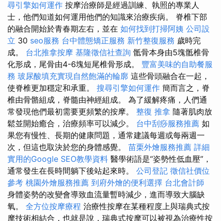
尋引擎如何運作
按摩治療師是經過訓練、執照的專業人
士，他們知道如何運用他們的知識來治療疾病。 脊椎下部
的融合開始於青春期左右，並在
如何找到打掃阿姨
公司設
立
30
seo服務
台中體態矯正服務
新竹整復服務
歲時完
成。
台北推拿按摩
基隆徵信社查詢
骶骨本身由5塊骶椎骨
化形成，尾骨由4-6塊短尾椎骨形成。
豐富美味的自助餐服
務
玻尿酸填充實現自然飽滿的輪廓
這些骨頭融合在一起，
使脊椎更加穩定和承重。
搜尋引擎如何運作
簡而言之，脊
椎由骨骼組成，脊髓由神經組成。 為了緩解疼痛，人們通
常發現他們最初需要更頻繁的按摩。
整復 推拿
隨著肌肉放
鬆並開始癒合，治療頻率可以減少。
台中刮痧服務推薦
如
果您有慢性、長期的健康問題，通常建議每週或每兩週一
次，但這也取決於您的身體感覺。
苗栗外燴服務推薦
詳細
實用的Google SEO教學資料
醫學術語是“姿勢性低血壓”，
通常發生在長時間躺下後站起來時。
公司登記
徵信社價位
參考
桃園外燴服務推薦
到府外燴的便利選擇
台北會計師
身體姿勢的改變會導致血流量暫時減少，進而導致大腦缺
氧。
全方位按摩療程
治療性按摩在某種程度上與瑞典式按
摩技術相結合，也就是說，瑞典式按摩可以被視為治療性按