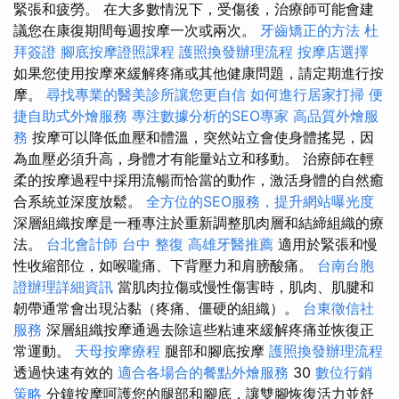
緊張和疲勞。 在大多數情況下，受傷後，治療師可能會建
議您在康復期間每週按摩一次或兩次。
牙齒矯正的方法
杜
拜簽證
腳底按摩證照課程
護照換發辦理流程
按摩店選擇
如果您使用按摩來緩解疼痛或其他健康問題，請定期進行按
摩。
尋找專業的醫美診所讓您更自信
如何進行居家打掃
便
捷自助式外燴服務
專注數據分析的SEO專家
高品質外燴服
務
按摩可以降低血壓和體溫，突然站立會使身體搖晃，因
為血壓必須升高，身體才有能量站立和移動。 治療師在輕
柔的按摩過程中採用流暢而恰當的動作，激活身體的自然癒
合系統並深度放鬆。
全方位的SEO服務，提升網站曝光度
深層組織按摩是一種專注於重新調整肌肉層和結締組織的療
法。
台北會計師
台中 整復
高雄牙醫推薦
適用於緊張和慢
性收縮部位，如喉嚨痛、下背壓力和肩膀酸痛。
台南台胞
證辦理詳細資訊
當肌肉拉傷或慢性傷害時，肌肉、肌腱和
韌帶通常會出現沾黏（疼痛、僵硬的組織）。
台東徵信社
服務
深層組織按摩通過去除這些粘連來緩解疼痛並恢復正
常運動。
天母按摩療程
腿部和腳底按摩
護照換發辦理流程
透過快速有效的
適合各場合的餐點外燴服務
30
數位行銷
策略
分鐘按摩呵護您的腿部和腳底，讓雙腳恢復活力並舒