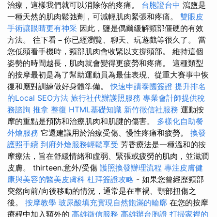
治療，這樣我們就可以消除你的疼痛。
台胞證台中
瀉鹽是
一種天然的肌肉鬆弛劑，可減輕肌肉緊張和疼痛。
雙眼皮
手術讓眼睛更有神采
因此，鹽是偶爾緩解頸部僵硬的有效
方法。 往下看－你已經瀏覽、聊天、玩遊戲等很久了。 當
您低頭看手機時，頸部肌肉會收緊以支撐頭部。 維持這個
姿勢的時間越長，肌肉就會變得更疲勞和疼痛。 這種類型
的按摩最初是為了幫助運動員為最佳表現、從重大賽事中恢
復和應對訓練做好身體準備。
快速申請泰國簽證
提升排名
的Local SEO方法
旅行社代辦護照服務
專業會計師提供稅
務諮詢
推拿 整復
HTML基礎知識
新竹徵信社服務
運動按
摩的重點是預防和治療肌肉和肌腱的傷害。
多樣化自助餐
外燴服務
它還建議用於治療受傷、慢性疼痛和疲勞。
換發
護照手續
到府外燴服務輕鬆享受
芳香療法是一種溫和的按
摩療法，旨在舒緩情緒和虛弱、緊張或疲勞的肌肉，並滋潤
皮膚。 thirteen.意外/受傷
護照換發辦理流程
專注皮膚健
康與美容的醫美皮膚科
杜拜簽證攻略
- 如果您曾經歷頸部
突然向前/向後移動的情況，通常是在車禍、頸部扭傷之
後。
按摩教學
玻尿酸填充實現自然飽滿的輪廓
在您的按摩
療程中加入額外的
高雄徵信服務
高雄辦台胞證
打掃家裡的