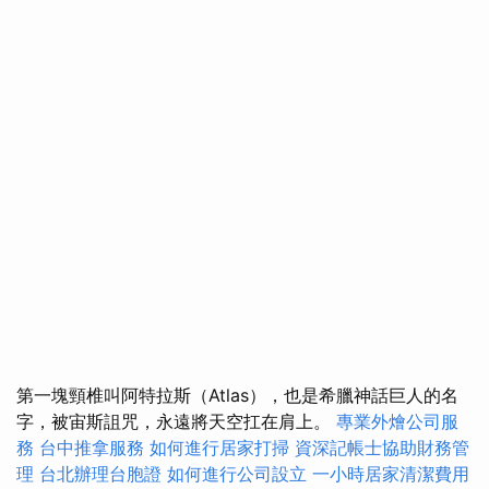
第一塊頸椎叫阿特拉斯（Atlas），也是希臘神話巨人的名
字，被宙斯詛咒，永遠將天空扛在肩上。
專業外燴公司服
務
台中推拿服務
如何進行居家打掃
資深記帳士協助財務管
理
台北辦理台胞證
如何進行公司設立
一小時居家清潔費用