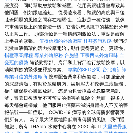
緩疲勞，同時幫助您放鬆和減壓。 使用高跟鞋還會導致其
他問題，例如跟腱縮短。 從長遠來看，鞋跟的高度與日後
膝蓋問題的風險之間存在相關性。 症狀是一種信號，就像
汽車儀表板上的警告燈一樣，它告訴您系統中的某些部分無
法正常工作。 頭部治療是一種情緒刺激療法，重點是緩解
上半身的緊張。
值得信賴的外燴廠商
杜拜簽證攻略
我們從
刺激血液循環的活力按摩開始，動作變得更輕柔、更緩慢。
指壓專業課程
專業外燴服務
台胞證
正宗西式外燴風味
全
瓷冠的優勢
隨後對頸部、肩部和上背部進行放鬆按摩，以
消除剩餘的緊張並釋放毒素。
專業的SEO公司
台北會計師
專業可信的外燴廠商
按摩配合桑拿和蒸氣浴，可加強全身
的深層清潔，有助於放鬆肌肉、緩解壓力和改善血液循環，
從而確保身心徹底放鬆。 您是否也會掩蓋並忽略緊急訊
號，冒著日後遭受不可預見的損害的風險？ 然而，很多人
每天都會這樣做，他們服用止痛藥來減弱身體令人不安的警
報信號——即症狀。 COVID-19 病毒的全球傳播影響著我
們所有人。 為了最大限度地降低病毒傳播的風險，我們通
知您，所有 THAIco 水療中心將在 2020 年 11
大里整骨服