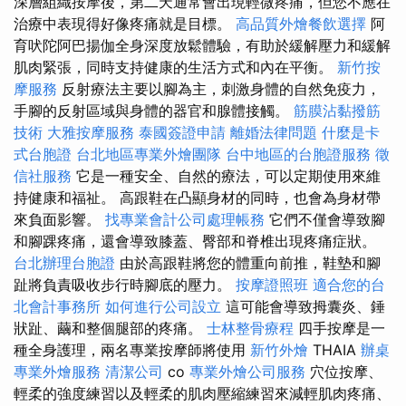
深層組織按摩後，第二天通常會出現輕微疼痛，但您不應在
治療中表現得好像疼痛就是目標。
高品質外燴餐飲選擇
阿
育吠陀阿巴揚伽全身深度放鬆體驗，有助於緩解壓力和緩解
肌肉緊張，同時支持健康的生活方式和內在平衡。
新竹按
摩服務
反射療法主要以腳為主，刺激身體的自然免疫力，
手腳的反射區域與身體的器官和腺體接觸。
筋膜沾黏撥筋
技術
大雅按摩服務
泰國簽證申請
離婚法律問題
什麼是卡
式台胞證
台北地區專業外燴團隊
台中地區的台胞證服務
徵
信社服務
它是一種安全、自然的療法，可以定期使用來維
持健康和福祉。 高跟鞋在凸顯身材的同時，也會為身材帶
來負面影響。
找專業會計公司處理帳務
它們不僅會導致腳
和腳踝疼痛，還會導致膝蓋、臀部和脊椎出現疼痛症狀。
台北辦理台胞證
由於高跟鞋將您的體重向前推，鞋墊和腳
趾將負責吸收步行時腳底的壓力。
按摩證照班
適合您的台
北會計事務所
如何進行公司設立
這可能會導致拇囊炎、錘
狀趾、繭和整個腿部的疼痛。
士林整骨療程
四手按摩是一
種全身護理，兩名專業按摩師將使用
新竹外燴
THAIA
辦桌
專業外燴服務
清潔公司
co
專業外燴公司服務
穴位按摩、
輕柔的強度練習以及輕柔的肌肉壓縮練習來減輕肌肉疼痛、