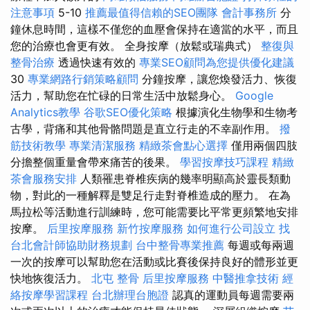
注意事項
5-10
推薦最值得信賴的SEO團隊
會計事務所
分
鐘休息時間，這樣不僅您的血壓會保持在適當的水平，而且
您的治療也會更有效。 全身按摩（放鬆或瑞典式）
整復與
整骨治療
透過快速有效的
專業SEO顧問為您提供優化建議
30
專業網路行銷策略顧問
分鐘按摩，讓您煥發活力、恢復
活力，幫助您在忙碌的日常生活中放鬆身心。
Google
Analytics教學
谷歌SEO優化策略
根據演化生物學和生物考
古學，背痛和其他骨骼問題是直立行走的不幸副作用。
撥
筋技術教學
專業清潔服務
精緻茶會點心選擇
僅用兩個四肢
分擔整個重量會帶來痛苦的後果。
學習按摩技巧課程
精緻
茶會服務安排
人類罹患脊椎疾病的幾率明顯高於靈長類動
物，對此的一種解釋是雙足行走對脊椎造成的壓力。 在為
馬拉松等活動進行訓練時，您可能需要比平常更頻繁地安排
按摩。
后里按摩服務
新竹按摩服務
如何進行公司設立
找
台北會計師協助財務規劃
台中整骨專業推薦
每週或每兩週
一次的按摩可以幫助您在活動或比賽後保持良好的體形並更
快地恢復活力。
北屯 整骨
后里按摩服務
中醫推拿技術
經
絡按摩學習課程
台北辦理台胞證
認真的運動員每週需要兩