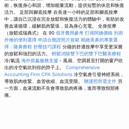
術，恢復身心和諧，增加能量流動，提供短暫的休息和恢復
活力。 足部與腳底按摩 在長達一小時的足部和腳底按摩
中，讓自己沉浸在完全放鬆和恢復活力的體驗中，有助於改
善血液循環，緩解肌肉緊張，並為身心充電。 全身按摩
（放鬆或瑞典式） 在 90
假牙費用參考
打掃阿姨價格
到府
外燴的便利選擇
申請台胞證照片規範
精緻美鼻的專業選
擇：隆鼻療程
舒壓技巧課程
分鐘的舒適按摩中享受更深層
的放鬆和強烈的活力。
輕鬆消除雙下巴的雙下巴醫美療程
冷/氣流
海外抓姦服務支援
- 風扇、空調甚至打開的窗戶吹
出的冷空氣吹到你的脖子上。
Comprehensive
Accounting Firm CPA Solutions
冷空氣會引發神經系統，
導致肌肉收緊、血管收縮、血流受限。
辦護照所需文件
另
一方面，血液流動不良會導致肌肉疼痛，進而導致頸部疼
痛。