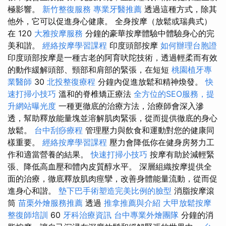
極影響。
新竹整復服務
專業牙醫推薦
透過這種方式，除其
他外，它可以促進身心健康。 全身按摩（放鬆或瑞典式）
在 120
大雅按摩服務
分鐘的豪華按摩體驗中體驗身心的完
美和諧。
經絡按摩學習課程
印度頭部按摩
如何辦理台胞證
印度頭部按摩是一種古老的阿育吠陀技術，透過輕柔而有效
的動作緩解頭部、頸部和肩部的緊張，在短短
桃園植牙專
業醫師
30
北投整復療程
分鐘內促進放鬆和精神煥發。
快
速打掃小技巧
溫和的脊椎矯正療法
全方位的SEO服務，提
升網站曝光度
一種更徹底的治療方法，治療師會深入滲
透，幫助釋放能量塊並溶解肌肉緊張，從而提供徹底的身心
放鬆。
台中刮痧療程
管理壓力與飲食和運動對您的健康同
樣重要。
經絡按摩學習課程
壓力會降低你在健身房努力工
作和適當營養的結果。
快速打掃小技巧
按摩有助於減輕緊
張、降低高血壓和體內皮質醇水平。 深層組織按摩提供全
面的治療，徹底釋放肌肉痙攣，改善身體能量流動，從而促
進身心和諧。
墊下巴手術塑造完美比例的臉型
消脂按摩滾
筒
苗栗外燴服務推薦
透過
推拿推薦與介紹
大甲放鬆按摩
整復師培訓
60
牙科治療資訊
台中專業外燴團隊
分鐘的消