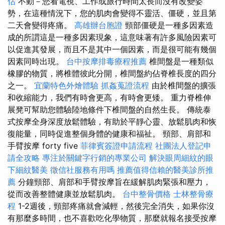
估
不動－您看電視、工作或旅行時間太長而沒有改變姿
勢，在這種情況下，您的肌肉會變得不靈活、僵硬，並且第
二天會變得疼痛。
高雄辦台胞證
頸部僵硬是一種多因素造
成的所謂這是一種多因素現象，這意味著有許多風險因素可
以促進其發展，而且不是其中一個因素，而是很可能有幾個
因素同時出現。
台中按摩排毒療程推薦
椎間盤是一種類似
橡膠的物質，將椎體彼此分開，椎間盤約佔脊椎長度的四分
之一。
宜蘭特色外燴體驗
抓姦蒐證流程
由於椎間盤的擴張
和收縮能力，我們有時會更高，有時會更矮。 重力脊椎伸
展凳可幫助您體驗陸地條件下椎間盤的自然生長。 傳統泰
式按摩全身深度放鬆體驗，有助於平靜心靈、放鬆肌肉和恢
復能量，同時促進整個身體的健康和福祉。 頸部、肩部和
手臂按摩 forty five
菲律賓簽證申請流程
社團法人登記申
請全攻略
專注於關鍵字行銷的專業公司
解決眼周細紋的眼
下細紋醫美
徵信社服務有用嗎
推薦值得信賴的醫美診所推
薦
分鐘頸部、肩部和手臂按摩旨在緩解肌肉緊張和壓力，
從而改善整體健康並放鬆肌肉。
台中整骨價格
士林整骨療
程
1-2週後，頸部疼痛就會減輕，然後完全消失，如果你沒
有那麼多時間，也不喜歡吃化學物質，那麼就報名接受按摩