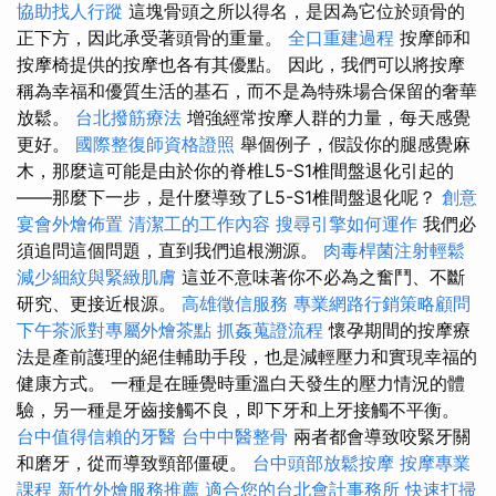
協助找人行蹤
這塊骨頭之所以得名，是因為它位於頭骨的
正下方，因此承受著頭骨的重量。
全口重建過程
按摩師和
按摩椅提供的按摩也各有其優點。 因此，我們可以將按摩
稱為幸福和優質生活的基石，而不是為特殊場合保留的奢華
放鬆。
台北撥筋療法
增強經常按摩人群的力量，每天感覺
更好。
國際整復師資格證照
舉個例子，假設你的腿感覺麻
木，那麼這可能是由於你的脊椎L5-S1椎間盤退化引起的
——那麼下一步，是什麼導致了L5-S1椎間盤退化呢？
創意
宴會外燴佈置
清潔工的工作內容
搜尋引擎如何運作
我們必
須追問這個問題，直到我們追根溯源。
肉毒桿菌注射輕鬆
減少細紋與緊緻肌膚
這並不意味著你不必為之奮鬥、不斷
研究、更接近根源。
高雄徵信服務
專業網路行銷策略顧問
下午茶派對專屬外燴茶點
抓姦蒐證流程
懷孕期間的按摩療
法是產前護理的絕佳輔助手段，也是減輕壓力和實現幸福的
健康方式。 一種是在睡覺時重溫白天發生的壓力情況的體
驗，另一種是牙齒接觸不良，即下牙和上牙接觸不平衡。
台中值得信賴的牙醫
台中中醫整骨
兩者都會導致咬緊牙關
和磨牙，從而導致頸部僵硬。
台中頭部放鬆按摩
按摩專業
課程
新竹外燴服務推薦
適合您的台北會計事務所
快速打掃