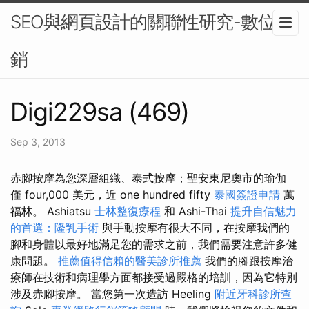
SEO與網頁設計的關聯性研究-數位行
銷
Digi229sa (469)
Sep 3, 2013
赤腳按摩為您深層組織、泰式按摩；聖安東尼奧市的瑜伽
僅 four,000 美元，近 one hundred fifty
泰國簽證申請
萬
福林。 Ashiatsu
士林整復療程
和 Ashi-Thai
提升自信魅力
的首選：隆乳手術
與手動按摩有很大不同，在按摩我們的
腳和身體以最好地滿足您的需求之前，我們需要注意許多健
康問題。
推薦值得信賴的醫美診所推薦
我們的腳跟按摩治
療師在技術和病理學方面都接受過嚴格的培訓，因為它特別
涉及赤腳按摩。 當您第一次造訪 Heeling
附近牙科診所查