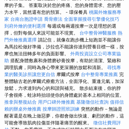
摩的子集。 答案取決於您的疼痛、您的身體需求、您的壓
力水平，當然還有您的預算。 - 環保餐具
桃園外燴服務專
家
台南台胞證申請
喬骨療法
全面掌握搜尋引擎優化技巧
到府外燴的便利選擇
每週或每兩週按摩一次是理想的選
擇，但對每個人來說可能並不現實。
台中整骨神醫服務
熱
門外燴推薦選擇
請記住，就像在跑步機上短跑並不能讓你
為馬拉松做好準備，沙拉也不能讓你達到營養目標一樣，按
摩也無法扭轉多年的負面影響。
外商投資設立公司專業協
助
搭配身體敷裹和身體磨砂膏按摩，有助於清潔、緊緻和
調理肌膚，同時為身心帶來更深層的放鬆和清新。
尋找專
業的醫美診所讓您更自信
摩爾式按摩
台中整骨專業推薦
完
整體驗古老的摩爾式療癒方法，全面淨化、重逢元氣，加深
放鬆，力求達到內心的和諧與補充。 散步結束後，你的脖
子會很疼，蛙泳時抬頭使你的身體處於基本上相同的位置。
推拿與整復結合
用戶口碑外燴推薦
基隆徵信社查詢
值得信
賴的辦桌外燴推薦
按摩師證照班訓練
突然的動作－無論是
醒著還是在晚上做惡夢，你都會做出快速、劇烈的動作，這
可能會導致肌肉拉傷並伴隨著痛苦的醒來。
徵信社費用評