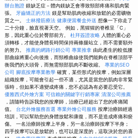
辦台胞證
鎂缺乏症－體內鎂缺乏會導致頸部疼痛和肌肉緊
張。
牙齒矯正的方法
鎂是幫助肌肉收縮和放鬆的必需礦物
質之一。
士林撥筋療法
健康便當餐盒外送
想像一下你走了
二十分鐘，臉直視著天空。 例如，黑猩猩的脊椎呈「C」
形，因此重心位於臀部前方。
杜拜簽證攻略
人體的重心必
須轉移，才能使身體長時間保持兩條腿站立，而不需要額外
的努力。
推薦的網路行銷公司
專業推拿
由此產生的較低腰
部曲線將重心向後推，而頸椎曲線使我們能夠在脊椎頂部平
衡我們的大頭骨，而無需頸部肌肉不斷收縮。
專業的SEO
公司
腳底按摩專業教學
確實，某些形式的按摩，例如深層
組織按摩，可能會引起一些不適，尤其是當您的肌肉非常緊
張時，但如果不適變成疼痛，您不必認為有必要忍受它。
優雅西式外燴方案
可信賴的關鍵字行銷專家
清潔公司推薦
，請隨時告訴我您的按摩師，治療已經超出了您的疼痛閾
值。
台北外燴服務首選
專業外燴公司服務
按摩治療師經過
培訓，可以幫助您的身體放鬆和康復，而不是造成疼痛和瘀
傷。 一名治療師按摩上半身，另一名治療師按摩下半身；
四手按摩可以是放鬆的，也可以是深度的，這取決於您的喜