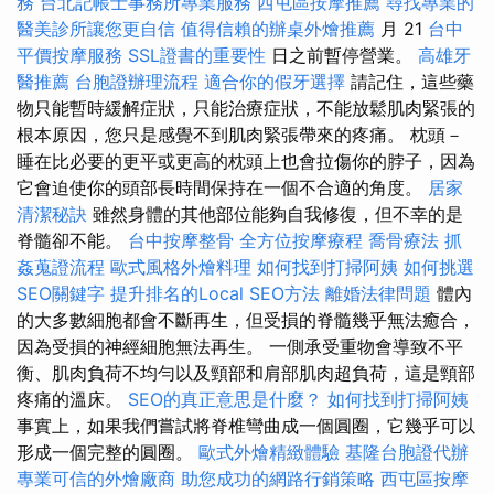
務
台北記帳士事務所專業服務
西屯區按摩推薦
尋找專業的
醫美診所讓您更自信
值得信賴的辦桌外燴推薦
月 21
台中
平價按摩服務
SSL證書的重要性
日之前暫停營業。
高雄牙
醫推薦
台胞證辦理流程
適合你的假牙選擇
請記住，這些藥
物只能暫時緩解症狀，只能治療症狀，不能放鬆肌肉緊張的
根本原因，您只是感覺不到肌肉緊張帶來的疼痛。 枕頭－
睡在比必要的更平或更高的枕頭上也會拉傷你的脖子，因為
它會迫使你的頭部長時間保持在一個不合適的角度。
居家
清潔秘訣
雖然身體的其他部位能夠自我修復，但不幸的是
脊髓卻不能。
台中按摩整骨
全方位按摩療程
喬骨療法
抓
姦蒐證流程
歐式風格外燴料理
如何找到打掃阿姨
如何挑選
SEO關鍵字
提升排名的Local SEO方法
離婚法律問題
體內
的大多數細胞都會不斷再生，但受損的脊髓幾乎無法癒合，
因為受損的神經細胞無法再生。 一側承受重物會導致不平
衡、肌肉負荷不均勻以及頸部和肩部肌肉超負荷，這是頸部
疼痛的溫床。
SEO的真正意思是什麼？
如何找到打掃阿姨
事實上，如果我們嘗試將脊椎彎曲成一個圓圈，它幾乎可以
形成一個完整的圓圈。
歐式外燴精緻體驗
基隆台胞證代辦
專業可信的外燴廠商
助您成功的網路行銷策略
西屯區按摩