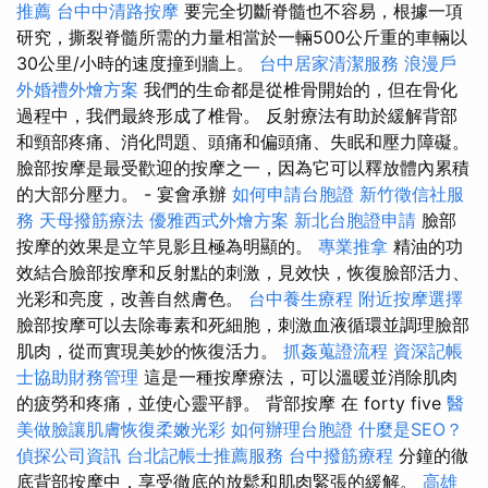
推薦
台中中清路按摩
要完全切斷脊髓也不容易，根據一項
研究，撕裂脊髓所需的力量相當於一輛500公斤重的車輛以
30公里/小時的速度撞到牆上。
台中居家清潔服務
浪漫戶
外婚禮外燴方案
我們的生命都是從椎骨開始的，但在骨化
過程中，我們最終形成了椎骨。 反射療法有助於緩解背部
和頸部疼痛、消化問題、頭痛和偏頭痛、失眠和壓力障礙。
臉部按摩是最受歡迎的按摩之一，因為它可以釋放體內累積
的大部分壓力。 - 宴會承辦
如何申請台胞證
新竹徵信社服
務
天母撥筋療法
優雅西式外燴方案
新北台胞證申請
臉部
按摩的效果是立竿見影且極為明顯的。
專業推拿
精油的功
效結合臉部按摩和反射點的刺激，見效快，恢復臉部活力、
光彩和亮度，改善自然膚色。
台中養生療程
附近按摩選擇
臉部按摩可以去除毒素和死細胞，刺激血液循環並調理臉部
肌肉，從而實現美妙的恢復活力。
抓姦蒐證流程
資深記帳
士協助財務管理
這是一種按摩療法，可以溫暖並消除肌肉
的疲勞和疼痛，並使心靈平靜。 背部按摩 在 forty five
醫
美做臉讓肌膚恢復柔嫩光彩
如何辦理台胞證
什麼是SEO？
偵探公司資訊
台北記帳士推薦服務
台中撥筋療程
分鐘的徹
底背部按摩中，享受徹底的放鬆和肌肉緊張的緩解。
高雄