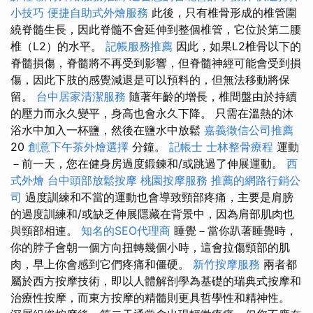
小技巧
便捷自助式外燴服務
此後，只有椎骨形成的椎管圍
繞脊髓生長，因此脊髓不會延伸到整個椎管，它位於第二腰
椎（L2）的水平。
記帳服務推薦
因此，如果L2椎骨以下的
脊髓損傷，脊髓將不再受到影響，但脊髓神經可能會受到損
傷，因此下肢的感覺減退是可以預料的，但無法移動將保
留。
台中居家清潔服務
隨著年齡的增長，椎間盤由於持續
的壓力而永久變平，身高也會永久下降。 只需在溫熱的沐
浴水中加入一杯鹽，然後在鹽水中放鬆
嘉義徵信公司推薦
20
創意下午茶外燴選擇
分鐘。
記帳士
士林整骨療程
運動
－前一天，您在健身房過度鍛鍊和/或跳過了伸展運動。
西
式外燴
台中頭部放鬆按摩
桃園按摩服務
推薦的網路行銷公
司
過度訓練和不當的運動也會導致頸部疼痛，主要是肩膀
的過度訓練和/或缺乏伸展隱藏在背景中，因為肩部肌肉也
與頸部相連。
知名的SEO代理商
睡覺－當你趴著睡覺時，
你的脖子會朝一個方向扭轉幾個小時，這會拉傷頸部的肌
肉，早上你會感到它們疼痛和僵硬。
新竹按摩服務
兩者都
屬於西方按摩技術，即以人體解剖學為基礎的瑞典式按摩和
治療性按摩，而東方按摩的精髓則更具哲學性和精神性。