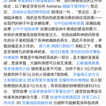
詢
Sole
專業網路行銷策略顧問
時，我們將檢視您的文件和
病史，以了解是否有任何 Ashiatsu
關鍵字選擇技巧
禁忌
症。
高雄的台胞證辦理指南
順便說一句，「禁忌症」是一
個臨床概念，指的是有理由拒絕某種治療的病症或因素——
在我們的例子中是赤腳按摩。
台中刮痧療程推薦
深層組織
按摩
台中中清路按摩
深層治療肌肉中累積的緊張和壓力，
有助於身體徹底放鬆和恢復活力。 疤痕組織和神經內部發
生的分子過程阻礙了長神經纖維的再生，因此不幸的是，脊
髓損傷是永久性的。
唐六典
網路行銷技巧
相較之下，脊髓
是穿過椎孔的密集神經束。
徵信社服務
便利的自助式餐點
外燴服務
脊髓是中樞神經系統的一部分，是大腦的直接延
續，透過脊髓，大腦和身體可以相互溝通。
記帳服務推薦
推拿推薦與介紹
雖然看起來不可能，但脖子長2-3公尺的長
頸鹿和脖子長1公分的人類都有7塊頸椎。
牙齒矯正的方法
士林撥筋療法
辦桌專業外燴服務
宜蘭特色外燴體驗
但人類
頸椎體的高度在1公分左右，而長頸鹿的頸椎體則達到25公
分。 背部按摩
全面掌握搜尋引擎優化技巧
讓背部按摩提供
快速有效的解決方案，只需
快速申請泰國簽證
清潔工的工
作內容
30
宜蘭地區精緻外燴
分鐘即可緩解緊張和肌肉疼