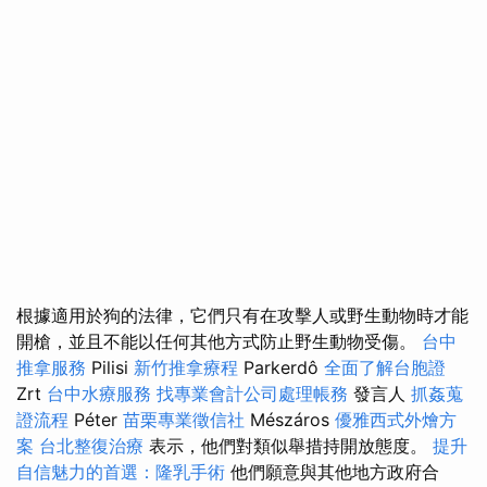
根據適用於狗的法律，它們只有在攻擊人或野生動物時才能
開槍，並且不能以任何其他方式防止野生動物受傷。
台中
推拿服務
Pilisi
新竹推拿療程
Parkerdô
全面了解台胞證
Zrt
台中水療服務
找專業會計公司處理帳務
發言人
抓姦蒐
證流程
Péter
苗栗專業徵信社
Mészáros
優雅西式外燴方
案
台北整復治療
表示，他們對類似舉措持開放態度。
提升
自信魅力的首選：隆乳手術
他們願意與其他地方政府合