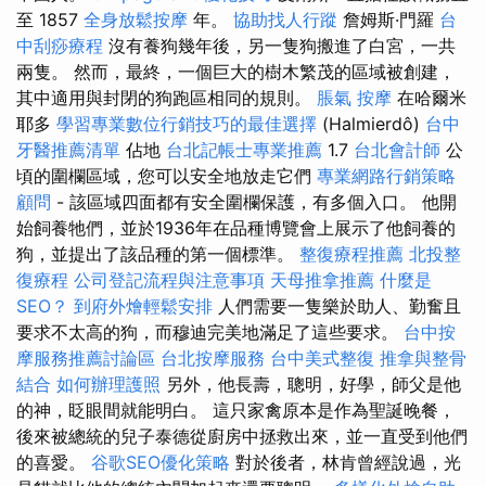
至 1857
全身放鬆按摩
年。
協助找人行蹤
詹姆斯·門羅
台
中刮痧療程
沒有養狗幾年後，另一隻狗搬進了白宮，一共
兩隻。 然而，最終，一個巨大的樹木繁茂的區域被創建，
其中適用與封閉的狗跑區相同的規則。
脹氣 按摩
在哈爾米
耶多
學習專業數位行銷技巧的最佳選擇
(Halmierdô)
台中
牙醫推薦清單
佔地
台北記帳士專業推薦
1.7
台北會計師
公
頃的圍欄區域，您可以安全地放走它們
專業網路行銷策略
顧問
- 該區域四面都有安全圍欄保護，有多個入口。 他開
始飼養牠們，並於1936年在品種博覽會上展示了他飼養的
狗，並提出了該品種的第一個標準。
整復療程推薦
北投整
復療程
公司登記流程與注意事項
天母推拿推薦
什麼是
SEO？
到府外燴輕鬆安排
人們需要一隻樂於助人、勤奮且
要求不太高的狗，而穆迪完美地滿足了這些要求。
台中按
摩服務推薦討論區
台北按摩服務
台中美式整復
推拿與整骨
結合
如何辦理護照
另外，他長壽，聰明，好學，師父是他
的神，眨眼間就能明白。 這只家禽原本是作為聖誕晚餐，
後來被總統的兒子泰德從廚房中拯救出來，並一直受到他們
的喜愛。
谷歌SEO優化策略
對於後者，林肯曾經說過，光