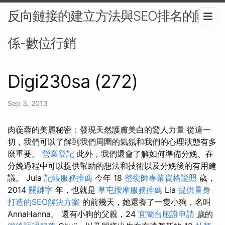
反向鏈接的建立方法與SEO排名的關
係-數位行銷
Digi230sa (272)
Sep 3, 2013
肉蓯蓉的美麗秘密：發現天然護膚美白的驚人力量 從這一
切，我們可以了解到我們周圍的氣氛和我們的心理狀態有多
麼重要。
營業登記
此外，我們還會了解如何準備分娩、在
分娩過程中可以提供幫助的想法和技術以及分娩後的有用建
議。 Jula
記帳服務推薦
今年 18
整復師專業資格證照
歲，
2014
關鍵字
年，也就是
草屯按摩服務推薦
Lia
提供量身
打造的SEO解決方案
的前幾天，她還養了一隻小狗，名叫
AnnaHanna。 還有小狗的父親，24
宜蘭台胞證申請
歲的