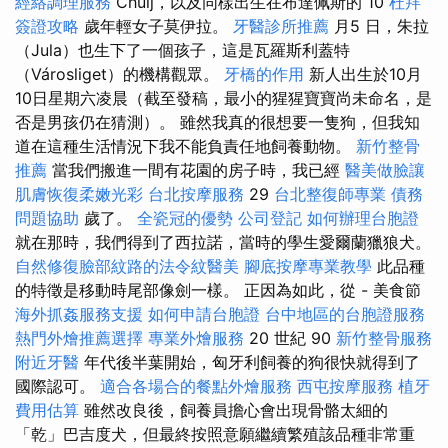
經絡調理服務
Chuij，以及同樣出生在布達佩斯的 10
杜拜
簽證攻略
歲年輕女子莫伊拉。
牙醫診所推薦
月5 日，朱拉
（Jula）也生下了一個孩子，這是瓦羅斯利蓋特
（Városliget）的機構觀眾。
牙橋的作用
新人出生於10月
10日星期六凌晨（截至發稿，最小的猩猩寶寶尚未命名，是
否是男孩仍在猜測）。 雖然我真的很想要一隻狗，但我知
道在這種生活情況下我不能負責任地飼養動物。
新竹整骨
推薦
當我們搬進一間有花園的房子時，我已經
醫美做臉讓
肌膚恢復柔嫩光彩
台北按摩服務
29
台北整復師專業
債務
問題協助
歲了。
全瓷冠的優勢
公司登記
如何辦理台胞證
就在那時，我們得到了西拉諾，當時的學生愛爾蘭獵狼犬。
自然修復臉部紋路的法令紋醫美
腳底按摩專業教學
此品種
的特徵是移動時尾部像劍一樣。 正因為如此，從 - 美食節
海外抓姦服務支援
如何申請台胞證
台中地區的台胞證服務
熱門外燴推薦選擇
專業外燴服務
20 世紀 90
新竹整骨服務
附近牙醫
年代後半葉開始，匈牙利飼養的狗很快就得到了
國際認可。
適合各場合的餐點外燴服務
西屯按摩服務
植牙
費用估算
雖然改良後，飼養員擔心會出現骨骼太細的
「乾」巴吉度犬，但最終按照意願繼續繁殖該品種非常重