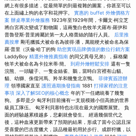
網上有很多描述，從最簡單的到最複雜的圖案，你甚至可以
在上面繡上狗的名字和花押字。
實惠的 buffet 外燴價格方
案
辦桌專業外燴服務
1923年至1929年間，卡爾文·柯立芝
將白宮再次變成了動物園，這兩隻白色牧羊犬羅布·羅伊和
普魯登斯·普里姆屬於第一夫人格蕾絲的隨行人員。
后里推
薦按摩
剛毛獵狐犬被命名為彼得·潘，萬能梗犬被命名為保
羅·普里（沃倫·哈丁的狗
助您實現品牌價值的數位行銷方案
LaddyBoy
精選外燴推薦指南
的同父異母兄弟），蘇格蘭
牧羊犬被命名為卡拉米蒂·簡。
到府外燴輕鬆安排
還有一隻
浣熊、一頭驢子、一隻金絲雀、鵝，當時白宮裡有山貓、
貓、幼獅、侏儒河馬、羚羊和幾隻北京鴨。
菲律賓簽證辦
理
領導國家直至
護照過期換發指南
1881
打掃家裡的注意
事項
深入了解SEO的核心概念
年的下一任總統養了幾隻
狗。 多即是少 匈牙利目前擁有一支規模雖小但高效的世界
級員工隊伍。 匈牙利貝塞特也出現在最大的國際展覽。 負
面的經驗越累積越多，悲劇就會發生。 經過幾個世代之
後，這种血液更新帶來了預期的結果，形成了當今公認且深
受喜愛的巴吉度獵犬，該品種最初用於步行、成群狩獵，以