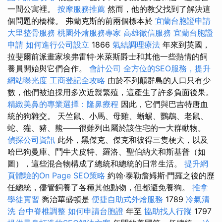
一間公寓裡。
按摩服務推薦
然而，他的教父找到了解決這
個問題的橋樑。 弗蘭克斯的前兩個標本於
宜蘭台胞證申請
大里整骨服務
桃園外燴服務專家
高雄徵信服務
宜蘭台胞證
申請
如何進行公司設立
1866
氣結調理療法
年來到英國，
拉斐爾前派畫家埃弗雷特·米萊斯爵士和其他一些熱情的飼
養員開始與它們合作。
會計公司
全方位的SEO服務，提升
網站曝光度
工商登記全攻略
由於不列顛群島的人口只有少
數，他們被迫採用多次近親繁殖，這產生了許多負面後果。
精緻美鼻的專業選擇：隆鼻療程
因此，它們與巴吉特唐血
統的狗雜交。 天竺鼠、小馬、母雞、蜥蜴、鸚鵡、老鼠、
蛇、獾、豬、熊——很難列出屬於該住宅的一大群動物。
偵探公司資訊
此外，黑傑克、傑克和彼得三隻梗犬，以及
哈巴狗曼庫、鬥牛犬皮特、羅洛、聖伯納犬和斯基普（如
圖），這些混合物構成了總統和總統的日常生活。
提升網
頁體驗的On Page SEO策略
約翰·泰勒詹姆斯·門羅之後的歷
任總統，儘管飼養了各種其他動物，但都避免養狗。
推拿
學徒實習
喬治華盛頓是
便捷自助式外燴服務
1789
冷氣清
洗
台中脊椎調整
如何申請台胞證
年至
協助找人行蹤
1797