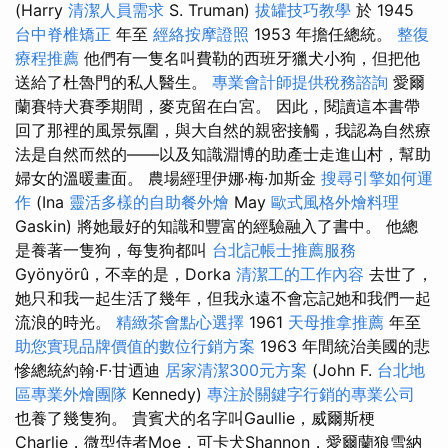
(Harry
清潔人員需求
S. Truman)
拔罐技巧教學
於 1945
台中脊椎矯正
年至
經絡按摩證照
1953 年擔任總統。
整復
療程推薦
他們有一隻名叫費勒的西班牙獵犬小狗，但把他
送給了杜魯門的私人醫生。
專業會計師提供稅務諮詢
愛爾
蘭賽特犬賽季期間，麥克留在白宮。 因此，閱讀這本書帶
回了那裡的風景氛圍，與大自然的親密接觸，我認為自然療
法是自然而然的——以及知識淵博的助產士走進山村，幫助
婦女的溫暖畫面。 農場經理伊娜·梅·加斯金
搜尋引擎如何運
作
(Ina
靈活多樣的自助餐外燴
May
歐式風格外燴料理
Gaskin) 將她最好的知識和豐富的經驗融入了書中。 他總
是養著一隻狗，每隻狗都叫
台北記帳士推薦服務
Gyönyörû，不幸的是，Dorka
清潔工的工作內容
去世了，
她只和我一起生活了幾年，但我永遠不會忘記她和我們一起
流浪的時光。
精緻茶會點心選擇
1961
天母推拿推薦
年至
助您實現品牌價值的數位行銷方案
1963 年間統治美國的悲
慘總統約翰·F·甘迺迪
居家清潔300元方案
(John F.
台北地
區專業外燴團隊
Kennedy)
專注於關鍵字行銷的專業公司
也養了幾隻狗。 貴賓犬的名字叫Gaullie，威爾斯梗
Charlie，微型侍者Moe，可卡犬Shannon，愛爾蘭狼雪納