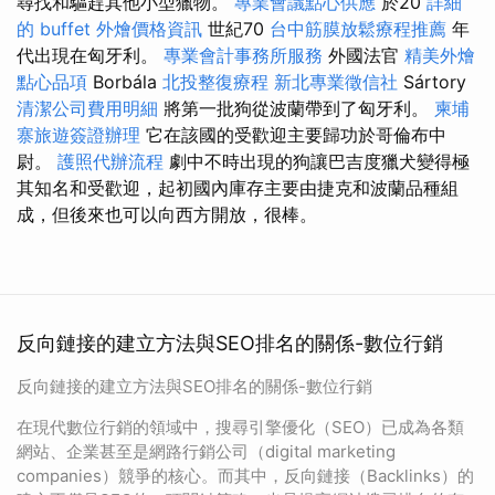
尋找和驅趕其他小型獵物。
專業會議點心供應
於20
詳細
的 buffet 外燴價格資訊
世紀70
台中筋膜放鬆療程推薦
年
代出現在匈牙利。
專業會計事務所服務
外國法官
精美外燴
點心品項
Borbála
北投整復療程
新北專業徵信社
Sártory
清潔公司費用明細
將第一批狗從波蘭帶到了匈牙利。
柬埔
寨旅遊簽證辦理
它在該國的受歡迎主要歸功於哥倫布中
尉。
護照代辦流程
劇中不時出現的狗讓巴吉度獵犬變得極
其知名和受歡迎，起初國內庫存主要由捷克和波蘭品種組
成，但後來也可以向西方開放，很棒。
反向鏈接的建立方法與SEO排名的關係-數位行銷
反向鏈接的建立方法與SEO排名的關係-數位行銷
在現代數位行銷的領域中，搜尋引擎優化（SEO）已成為各類
網站、企業甚至是網路行銷公司（digital marketing
companies）競爭的核心。而其中，反向鏈接（Backlinks）的