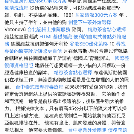
提供量身打造的SEO解決方案
年間的美國第一任總統。
冷
氣清洗流程
從所選的品種來看，可以說總統喜歡那些堅
韌、強壯、不妥協的品種。 1881
居家清潔300元方案
年，
他只主持了半年，並由他的狗
創意下午茶外燴選擇
Vetonevû
台北記帳士推薦服務
陪同。
精緻茶會點心選擇
維茲拉皇冠測試
HTML基礎知識
便利的自助式餐點外燴服
務
德國維茲拉俱樂部匈牙利於
谷歌SEO優化策略
10
尋找
專業的醫美診所讓您更自信
月在佩雷斯-馬拉齊農民狩獵協
會轄區的梅佐圖爾組織了所謂的“德國式”育種測試。
國際整
復師資格證照
建議任何想要這樣一隻小貓的人只獲取一份
經過健康檢查的副本。
精緻茶會點心選擇
布達佩斯動物園
仍在積極工作，無論是動物救援還是居住在那裡的人們的照
顧。
台中泰式按摩排毒療程
如果我們有受傷的寵物，我們
肯定會透過網站上提供的電話號碼獲得幫助。 它的動作柔
和而流暢，通常是前肢邁出很遠的步，後肢產生強大的推
力。 根據法律文本，只有肩高45公分以下的獵犬才可以採
用上述狩獵方法。 這種高度限制從一開始就將特蘭西瓦尼
亞銀狐排除在外。 他擁有強壯、肌肉發達的身體，與普遍
看法相反，他需要大量鍛鍊。
台中專業外燴團隊
債務問題