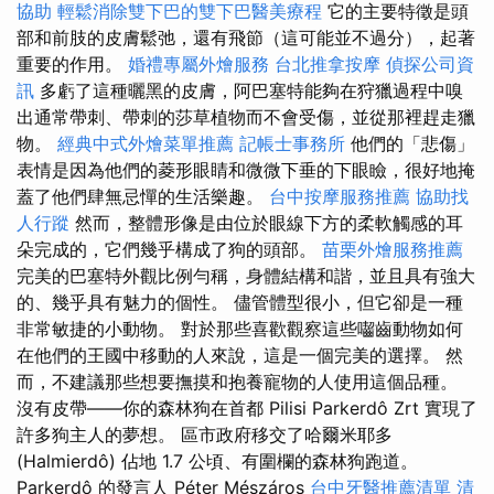
協助
輕鬆消除雙下巴的雙下巴醫美療程
它的主要特徵是頭
部和前肢的皮膚鬆弛，還有飛節（這可能並不過分），起著
重要的作用。
婚禮專屬外燴服務
台北推拿按摩
偵探公司資
訊
多虧了這種曬黑的皮膚，阿巴塞特能夠在狩獵過程中嗅
出通常帶刺、帶刺的莎草植物而不會受傷，並從那裡趕走獵
物。
經典中式外燴菜單推薦
記帳士事務所
他們的「悲傷」
表情是因為他們的菱形眼睛和微微下垂的下眼瞼，很好地掩
蓋了他們肆無忌憚的生活樂趣。
台中按摩服務推薦
協助找
人行蹤
然而，整體形像是由位於眼線下方的柔軟觸感的耳
朵完成的，它們幾乎構成了狗的頭部。
苗栗外燴服務推薦
完美的巴塞特外觀比例勻稱，身體結構和諧，並且具有強大
的、幾乎具有魅力的個性。 儘管體型很小，但它卻是一種
非常敏捷的小動物。 對於那些喜歡觀察這些囓齒動物如何
在他們的王國中移動的人來說，這是一個完美的選擇。 然
而，不建議那些想要撫摸和抱養寵物的人使用這個品種。
沒有皮帶——你的森林狗在首都 Pilisi Parkerdô Zrt 實現了
許多狗主人的夢想。 區市政府移交了哈爾米耶多
(Halmierdô) 佔地 1.7 公頃、有圍欄的森林狗跑道。
Parkerdô 的發言人 Péter Mészáros
台中牙醫推薦清單
清