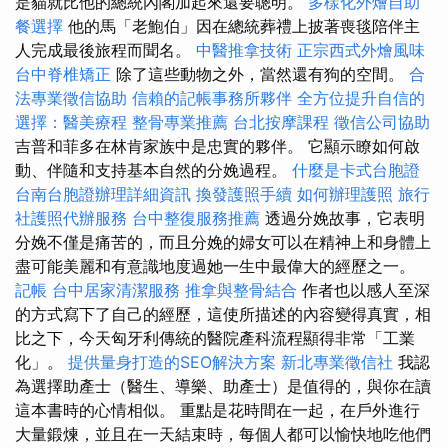
是貓就比他的總統內閣加起來還要聰明。
多樣化外燴自助
餐選擇
他的馬「老鮑伯」因在總統葬禮上披著喪毯陪伴主
人完成最後旅程而聞名。
中醫推拿技術
正宗西式外燴風味
台中脊椎矯正
除了這些動物之外，當然還有狗的空間。
合
法專業徵信協助
信賴的記帳事務所夥伴
全方位提升自信的
選擇：醫美療程
整骨專業推薦
台北按摩課程
徵信公司協助
吉普和菲多在林肯家族中是忠實的夥伴。 它顯示瞭如何啟
動、伴隨和支持基本自然的分娩過程。
什麼是卡式台胞證
台南台胞證辦理詳細資訊
換發護照手續
如何辦理護照
旅行
社護照代辦服務
台中整復服務推薦
透過分娩故事，它表明
分娩不僅是痛苦的，而且分娩的婦女可以在精神上和身體上
盡可能美麗和有意識地度過她一生中最偉大的經歷之一。
記帳
台中居家清潔服務
推拿與整骨結合
作者也以感人至深
的方式寫下了自己的經歷，這使所描述的內容變得真實，相
比之下，今天匈牙利傳統的醫院產科流程顯得非常「工業
化」。
提供量身打造的SEO解決方案
新北專業徵信社
我認
為選擇助產士（醫生、導樂、助產士）是值得的，與你在讀
這本書時的心情相似。 重點是花時間在一起，在戶外進行
大量鍛煉，並且在一天結束時，每個人都可以愉快地吃他們