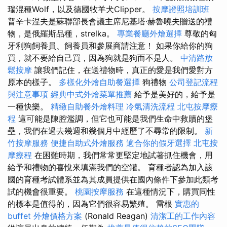
瑞混種Wolf，以及德國牧羊犬Clipper。
按摩證照培訓班
普辛卡涅夫是蘇聯部長會議主席尼基塔·赫魯曉夫贈送的禮
物，是俄羅斯品種，strelka。
專業餐廳外燴選擇
尊敬的匈
牙利狗飼養員、飼養員和參展商請注意！ 如果你給你的狗
買，就不要給自己買，因為狗就是狗而不是人。
中清路放
鬆按摩
讓我們記住，在送禮物時，真正的愛是我們愛對方
原本的樣子。
多樣化外燴自助餐選擇
狗禮物
公司登記流程
與注意事項
經典中式外燴菜單推薦
給予是美好的，給予是
一種快樂。
精緻自助餐外燴料理
冷氣清洗流程
北屯按摩療
程
這可能是陳腔濫調，但它也可能是我們生命中救贖的堡
壘，我們在過去幾週和幾個月中經歷了不尋常的限制。
新
竹按摩服務
便捷自助式外燴服務
適合你的假牙選擇
北屯按
摩療程
在困難時期，我們常常更堅定地試著抓住機會，用
給予和禮物的喜悅來填滿我們的空罐。 育種者認為加入該
國的育種考試體系並為其成員提供在國內條件下參加此類考
試的機會很重要。
桃園按摩服務
在這種情況下，購買同性
的標本是值得的，因為它們很容易繁殖。 雷根
實惠的
buffet 外燴價格方案
(Ronald Reagan)
清潔工的工作內容