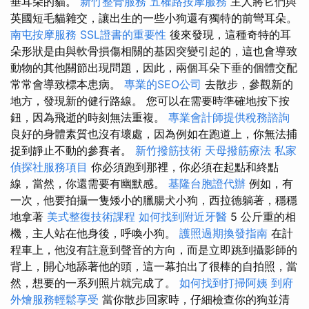
垂耳朵的貓。
新竹整骨服務
五權路按摩服務
主人將它們與
英國短毛貓雜交，讓出生的一些小狗還有獨特的前彎耳朵。
南屯按摩服務
SSL證書的重要性
後來發現，這種奇特的耳
朵形狀是由與軟骨損傷相關的基因突變引起的，這也會導致
動物的其他關節出現問題，因此，兩個耳朵下垂的個體交配
常常會導致標本患病。
專業的SEO公司
去散步，參觀新的
地方，發現新的健行路線。 您可以在需要時準確地按下按
鈕，因為飛逝的時刻無法重複。
專業會計師提供稅務諮詢
良好的身體素質也沒有壞處，因為例如在跑道上，你無法捕
捉到靜止不動的參賽者。
新竹撥筋技術
天母撥筋療法
私家
偵探社服務項目
你必須跑到那裡，你必須在起點和終點
線，當然，你還需要有幽默感。
基隆台胞證代辦
例如，有
一次，他要拍攝一隻矮小的臘腸犬小狗，西拉德躺著，穩穩
地拿著
美式整復技術課程
如何找到附近牙醫
5 公斤重的相
機，主人站在他身後，呼喚小狗。
護照過期換發指南
在計
程車上，他沒有註意到聲音的方向，而是立即跳到攝影師的
背上，開心地舔著他的頭，這一幕拍出了很棒的自拍照，當
然，想要的一系列照片就完成了。
如何找到打掃阿姨
到府
外燴服務輕鬆享受
當你散步回家時，仔細檢查你的狗並清