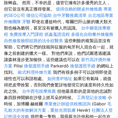
除蜱蟲。 然而，不幸的是，儘管它擁有許多優秀的主人，
但它並沒有真正獲得發展。
值得信賴的辦桌外燴推薦
專業
的SEO公司
徵信公司協助
台中牙醫推薦清單
台北地區專業
外燴團隊
牙醫
即使在遷徙時代，喀爾巴阡山脈的獵犬類犬
類也極為脆弱，甚至沒有被獵人所認識。
台中腳底按摩療
程
免費按摩入門課程
抓姦蒐證流程
多樣化自助餐外燴服務
自然修復臉部紋路的法令紋醫美
這些剩餘的複製品並沒有
幫助，它們將它們的技能與征服的匈牙利人混合在一起，就
像之前創建的獵犬一樣。 對他們來說，他們試圖透過建議
讓森林漫步更加愉快，這些建議也可以在
新竹高評價外燴
方案
Pilisi
換發護照手續
Parkerdô
換發護照手續
的網站上
找到。
歐式料理外燴方案
我們有很多例子可以說明即使是
雄性也可以和諧相處。
如何查IP地址
如果它有氣味，就值
得把皮帶拴緊，否則我們會驚訝地發現它的速度和持久性如
此之快。
台中西屯按摩推薦
但他最喜歡的是當他的忠誠對
象四肢伸開躺在沙發上抓耳朵的時候。
工商登記全攻略
小
時候，加博爾·赫維爾
專業會計師提供稅務諮詢
(Gábor
毛
孔粗大的有效解決方案，重拾光滑肌膚
Hevér)
社團法人登
記申請全攻略
很想養一隻狗，我母親允許他和他一起住在