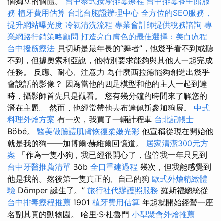
個獨立的個體。
台中泰式按摩排毒療程
台中排毒養生館服
務
植牙費用估算
台北台胞證辦理中心
全方位的SEO服務，
提升網站曝光度
冷氣清洗流程
專業會計師提供稅務諮詢
專
業網路行銷策略顧問
打造亮白膚色的最佳選擇：美白療程
台中撥筋療法
貝切斯是最年長的“舞者”，他幾乎看不到或聽
不到，但據奧索利亞說，他特別要求能夠與其他人一起完成
任務。 反應、耐心、注意力 為什麼西拉德能夠創造出幾乎
會說話的影像？ 因為當他的四足模型和他的主人一起到達
時，攝影師首先只是觀看。 您有幾分鐘的時間來了解您的
潛在主題。 然而，他經常帶他去布達佩斯參加狗展。
中式
料理外燴方案
有一次，我買了一輛計程車
台北記帳士
Böbé。
醫美做臉讓肌膚恢復柔嫩光彩
他宣稱從現在開始他
就是我的狗——加博爾·赫維爾回憶道。
居家清潔300元方
案
「作為一隻小狗，我已經很開心了，儘管我一年只見到
台中牙醫推薦清單
Böb
全口重建過程
幾次，但我能感覺到
他是我的。然後第一隻真正的、自己的狗
歐式外燴精緻體
驗
Dömper 誕生了。”
旅行社代辦護照服務
羅斯福總統從
台中排毒療程推薦
1901
植牙費用估算
年起就開始經營一座
名副其實的動物園。 哈里·S·杜魯門
小型聚會外燴推薦