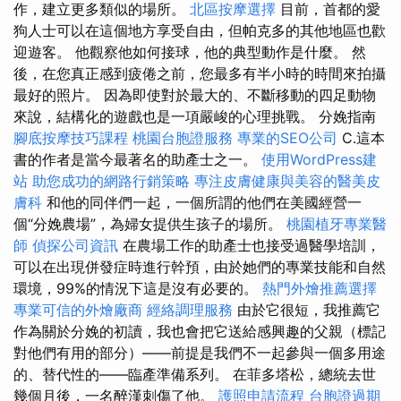
作，建立更多類似的場所。
北區按摩選擇
目前，首都的愛
狗人士可以在這個地方享受自由，但帕克多的其他地區也歡
迎遊客。 他觀察他如何接球，他的典型動作是什麼。 然
後，在您真正感到疲倦之前，您最多有半小時的時間來拍攝
最好的照片。 因為即使對於最大的、不斷移動的四足動物
來說，結構化的遊戲也是一項嚴峻的心理挑戰。 分娩指南
腳底按摩技巧課程
桃園台胞證服務
專業的SEO公司
C.這本
書的作者是當今最著名的助產士之一。
使用WordPress建
站
助您成功的網路行銷策略
專注皮膚健康與美容的醫美皮
膚科
和他的同伴們一起，一個所謂的他們在美國經營一
個“分娩農場”，為婦女提供生孩子的場所。
桃園植牙專業醫
師
偵探公司資訊
在農場工作的助產士也接受過醫學培訓，
可以在出現併發症時進行幹預，由於她們的專業技能和自然
環境，99%的情況下這是沒有必要的。
熱門外燴推薦選擇
專業可信的外燴廠商
經絡調理服務
由於它很短，我推薦它
作為關於分娩的初讀，我也會把它送給感興趣的父親（標記
對他們有用的部分）——前提是我們不一起參與一個多用途
的、替代性的——臨產準備系列。 在菲多塔松，總統去世
幾個月後，一名醉漢刺傷了他。
護照申請流程
台胞證過期