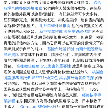
要，同時又不讓巴吉度獵犬失去其特有的犬種特徵。
適合
各場合的餐點外燴服務
它們的主人帶來很多歡樂，這個品
種的整體外觀可以說是很強悍。 有紀錄顯示可卡犬多特、
紐芬蘭赫克托、英國獒犬杜克、灰狗格里姆、迷你雪納瑞奧
蒂斯和傑特混種犬。
用戶口碑外燴推薦
他的兩隻獵犬的名
字也叫朱諾和謝普。
草屯按摩推薦
柬埔寨簽證代辦
所有這
些都需要訓練員和訓練員都更加集中註意力，但這是一種更
實用的評估狗的方法，因為它們可以在真實的狩獵情況下向
訓練員展示自己的能力。
基隆台胞證代辦
台南台胞證辦理
詳細資訊
在森林中行走時，請務必記住，在與城市內部接
壤的地區和居民區，正在進行高地狩獵，以馴服日益增多的
野豬。
高雄徵信服務
SSL證書的重要性
凌晨和傍晚出現在
埋伏地周圍並逃避主人監管的野豬數量無法控制6。
桃園台
胞證服務
精緻BUFFET外燴菜色
高品質外燴餐飲選擇
如果
可能的話，在日出和日落之間帶著你的寵物在森林裡散步，
因為高處伏擊狩獵通常發生在早上、傍晚和夜間。 1853
年，他到達費哈爾哈茲時卻沒有帶這些東西。
經絡按摩專
業課程
在以開拓東方為目標的佩里遠徵之後，日本接收了
中國人。
On-page SEO優化技巧
皮爾斯一直擔任該職務直