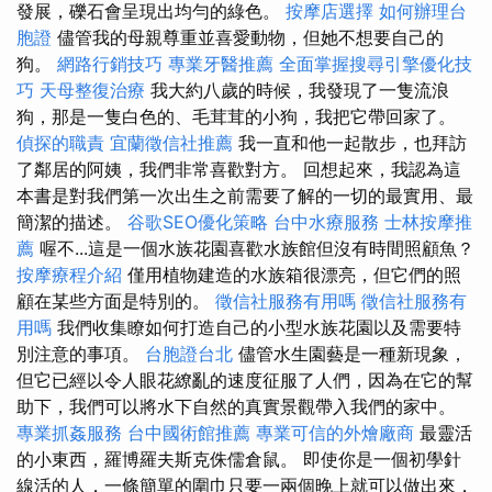
發展，礫石會呈現出均勻的綠色。
按摩店選擇
如何辦理台
胞證
儘管我的母親尊重並喜愛動物，但她不想要自己的
狗。
網路行銷技巧
專業牙醫推薦
全面掌握搜尋引擎優化技
巧
天母整復治療
我大約八歲的時候，我發現了一隻流浪
狗，那是一隻白色的、毛茸茸的小狗，我把它帶回家了。
偵探的職責
宜蘭徵信社推薦
我一直和他一起散步，也拜訪
了鄰居的阿姨，我們非常喜歡對方。 回想起來，我認為這
本書是對我們第一次出生之前需要了解的一切的最實用、最
簡潔的描述。
谷歌SEO優化策略
台中水療服務
士林按摩推
薦
喔不...這是一個水族花園喜歡水族館但沒有時間照顧魚？
按摩療程介紹
僅用植物建造的水族箱很漂亮，但它們的照
顧在某些方面是特別的。
徵信社服務有用嗎
徵信社服務有
用嗎
我們收集瞭如何打造自己的小型水族花園以及需要特
別注意的事項。
台胞證台北
儘管水生園藝是一種新現象，
但它已經以令人眼花繚亂的速度征服了人們，因為在它的幫
助下，我們可以將水下自然的真實景觀帶入我們的家中。
專業抓姦服務
台中國術館推薦
專業可信的外燴廠商
最靈活
的小東西，羅博羅夫斯克侏儒倉鼠。 即使你是一個初學針
線活的人，一條簡單的圍巾只要一兩個晚上就可以做出來，