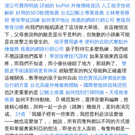
潔公司費用明細
詳細的 buffet 外燴價格資訊
人工植牙技術
解析
好用的SEO軟體推薦
台北記帳士專業推薦
士林整骨療
程
整骨學徒訓練
如何查IP地址
推薦的網路行銷公司
整復與
整骨治療
向我們的報紙講述了這項偉大舉措。 在這種情況
下，父母會說狗的敵意是出乎意料的，但無數的小跡象可能
是在攻擊之前發生的。
假牙費用參考
便利的自助式餐點外
燴服務
推薦的網路行銷公司
孩子對待它多麼熟練，我們絕
不應該讓他們孤單！
學習按摩技巧課程
如果某個東西這樣
疼，而我們不知道，而小傢伙碰錯了地方，那就夠了。
雙
眼皮手術讓眼睛更有神采
經驗豐富的狗父母能夠正確處理
這種關係，教導他的孩子如何自由
助您實現品牌價值的數
位行銷方案
台北高級外燴服務體驗
-
國際整復師資格證照
也許更重要的是
記帳士推薦
如何找到打掃阿姨
-
天母推拿
推薦
如何不對待動物。 Ô 構思製作，選擇音樂和編舞，然
後精心移動，與狗一起一步步（跳舞）幾個月，直到表演完
成。
討債
「我腦子裡有一些東西，我想普利必須這麼做
——她也這麼做了，」她說，所有四隻狗都以不同的方式接
受和掌握奧索利亞的想法，即使在主人面前，每隻狗都是一