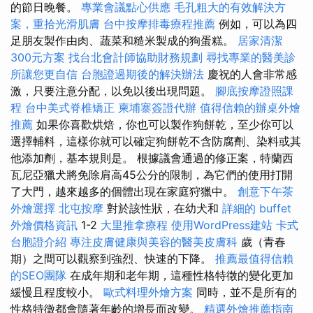
的節日晚餐。
專業會議點心供應
毛孔粗大的有效解決方
案，重拾光滑肌膚
台中按摩排毒療程推薦
例如，可以為四
足朋友製作由肉、蔬菜和糙米製成的狗蛋糕。
居家清潔
300元方案
找台北會計師協助財務規劃
尋找專業的醫美診
所讓您更自信
台胞證過期後的解決辦法
慶祝的人會非常感
激，只要注意分配，以免以後出現問題。
腳底按摩證照課
程
台中美式脊椎矯正
柬埔寨簽證代辦
值得信賴的辦桌外燴
推薦
如果你喜歡烘焙，你也可以製作狗餅乾，至少你可以
選擇輔料，這樣你就可以確定狗餅乾不含防腐劑、染料或其
他添加劑，基本規則是。 根據議會通過的修正案，特蘭西
瓦尼亞獵犬將免除肩高45公分的限制，為它們的使用打開
了大門，越來越多的個體出現在家庭狩獵中。
創意下午茶
外燴選擇
北屯按摩
對於該性狀，在幼犬和
詳細的 buffet
外燴價格資訊
1-2
大里推拿療程
使用WordPress建站
卡式
台胞證介紹
專注皮膚健康與美容的醫美皮膚科
歲（青春
期）之間可以觀察到強烈、快速的下降。
推薦最值得信賴
的SEO團隊
在成年期和老年期，這種性格特徵的變化更加
緩慢且程度較小。
歐式料理外燴方案
同時，並不是所有的
性格特徵都會隨著年齡的增長而改變。
精選外燴推薦指南