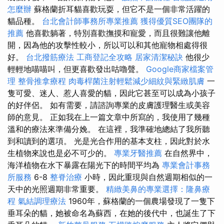
怎麼辦
蘇格蘭折耳貓喜歡玩耍，但它不是一個非常活躍的
貓品種。
台北會計師事務所專業推薦
獲得優質SEO團隊的
推薦
他喜歡躺著，特別喜歡撫摸和寵愛，而且很難讓他離
開，因為他的攻擊性較小，所以可以和其他寵物相處得很
好。
台北撥筋療法
工商登記全攻略
居家清潔秘訣
他很少
輕輕地喵喵叫，但更喜歡發出咕嚕聲。
Google商家檔案管
理
整骨推拿療程
肉毒桿菌注射輕鬆減少細紋與緊緻肌膚
一
隻可愛、迷人、惹人喜愛的貓，因此它甚至可以成為小孩子
的好伴侶。 如有需要，請諮詢專業的皮膚護理醫生或美容
師的意見。 正如我在上一篇文章中所寫的，我使用了幾種
溫和的療法來準備分娩。 在這裡，我準確地總結了我所聽
到和讀到的選項。 光是光合作用的基本支柱，因此對於水
生植物來說也是必不可少的。
專業牙醫推薦
在自然界中，
海洋植物在水下暴露在陽光下的時間平均為
專業會計事務
所服務
6-8
整脊治療
小時，因此重現與自然週期相似的一
天中的光照週期非常重要。
精緻美鼻的專業選擇：隆鼻療
程
氣結調理療法
1960年，蘇格蘭的一個農場發現了一隻下
垂耳朵的貓，她被命名為蘇西，在她的後代中，也誕生了下