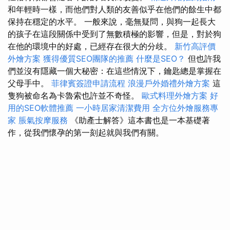
和年輕時一樣，而他們對人類的友善似乎在他們的餘生中都
保持在穩定的水平。 一般來說，毫無疑問，與狗一起長大
的孩子在這段關係中受到了無數積極的影響，但是，對於狗
在他的環境中的好處，已經存在很大的分歧。
新竹高評價
外燴方案
獲得優質SEO團隊的推薦
什麼是SEO？
但也許我
們並沒有隱藏一個大秘密：在這些情況下，鑰匙總是掌握在
父母手中。
菲律賓簽證申請流程
浪漫戶外婚禮外燴方案
這
隻狗被命名為卡魯索也許並不奇怪。
歐式料理外燴方案
好
用的SEO軟體推薦
一小時居家清潔費用
全方位外燴服務專
家
脹氣按摩服務
《助產士解答》這本書也是一本基礎著
作，從我們懷孕的第一刻起就與我們有關。