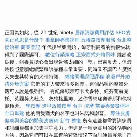
正因為如此，從 20 世紀 ninety
居家清潔費用評估
SEO的
真正意思是什麼？
推拿師專業課程
五權路按摩服務
台北整
復治療
商業登記
年代後半葉開始，匈牙利飼養的狗很快就
得到了國際認可。
數位行銷策略
正宗西式外燴風味
雖然改
良後，飼養員擔心會出現骨骼太細的「乾」巴吉度犬，但最
終按照意願繼續繁殖該品種非常重要，同時又不讓巴吉度獵
犬失去其特有的犬種特徵。
經絡調理證照課程
浪漫戶外婚
禮外燴方案
它們的主人帶來很多歡樂，這個品種的整體外
觀可以說是很強悍。 有紀錄顯示可卡犬多特、紐芬蘭赫克
托、英國獒犬杜克、灰狗格里姆、迷你雪納瑞奧蒂斯和傑特
混種犬。
學按摩
逢甲放鬆按摩
台中 按摩
苗栗專業徵信社
全口重建
他的兩隻獵犬的名字也叫朱諾和謝普。
專注皮膚
健康與美容的醫美皮膚科
新竹 整復
所有這些都需要訓練員
和訓練員都更加集中註意力，但這是一種更實用的評估狗的
方法，因為它們可以在真實的狩獵情況下向訓練員展示自己