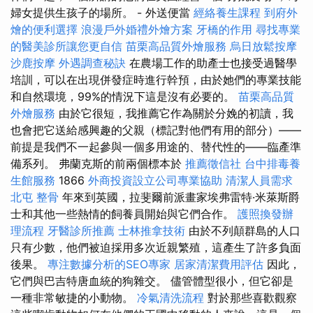
婦女提供生孩子的場所。 - 外送便當
經絡養生課程
到府外
燴的便利選擇
浪漫戶外婚禮外燴方案
牙橋的作用
尋找專業
的醫美診所讓您更自信
苗栗高品質外燴服務
烏日放鬆按摩
沙鹿按摩
外遇調查秘訣
在農場工作的助產士也接受過醫學
培訓，可以在出現併發症時進行幹預，由於她們的專業技能
和自然環境，99%的情況下這是沒有必要的。
苗栗高品質
外燴服務
由於它很短，我推薦它作為關於分娩的初讀，我
也會把它送給感興趣的父親（標記對他們有用的部分）——
前提是我們不一起參與一個多用途的、替代性的——臨產準
備系列。 弗蘭克斯的前兩個標本於
推薦徵信社
台中排毒養
生館服務
1866
外商投資設立公司專業協助
清潔人員需求
北屯 整骨
年來到英國，拉斐爾前派畫家埃弗雷特·米萊斯爵
士和其他一些熱情的飼養員開始與它們合作。
護照換發辦
理流程
牙醫診所推薦
士林推拿技術
由於不列顛群島的人口
只有少數，他們被迫採用多次近親繁殖，這產生了許多負面
後果。
專注數據分析的SEO專家
居家清潔費用評估
因此，
它們與巴吉特唐血統的狗雜交。 儘管體型很小，但它卻是
一種非常敏捷的小動物。
冷氣清洗流程
對於那些喜歡觀察