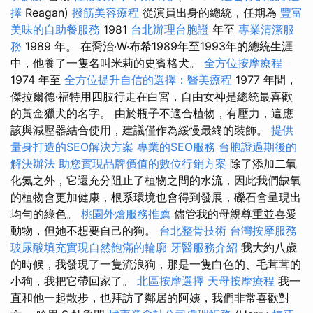
擇
Reagan)
撥筋美容療程
從演員出身的總統，任期為
豐富
美味的自助餐服務
1981
台北辦理台胞證
年至
專業清潔服
務
1989 年。 在喬治·W·布希1989年至1993年的總統生涯
中，他養了一隻名叫米莉的史賓格犬。
全方位按摩療程
1974 年至
全方位提升自信的選擇：醫美療程
1977 年間，
傑拉爾德·福特用四肢行走在白宮，自由女神是總統最喜歡
的黃金獵犬的名字。 由於瓶子不適合植物，有壓力，這應
該與減壓器結合使用，建議僅作為緩慢最終的裝飾。
提供
量身打造的SEO解決方案
專業的SEO服務
台胞證過期後的
解決辦法
助您實現品牌價值的數位行銷方案
除了添加二氧
化氮之外，它還充分阻止了植物之間的水流，因此我們缺氧
的植物會更加健康，根系環境也會得到發展，礫石會呈現出
均勻的綠色。
桃園外燴服務推薦
儘管我的母親尊重並喜愛
動物，但她不想要自己的狗。
台北整骨技術
台灣按摩服務
玻尿酸填充實現自然飽滿的輪廓
牙醫服務介紹
我大約八歲
的時候，我發現了一隻流浪狗，那是一隻白色的、毛茸茸的
小狗，我把它帶回家了。
北區按摩選擇
天母按摩療程
我一
直和他一起散步，也拜訪了鄰居的阿姨，我們非常喜歡對