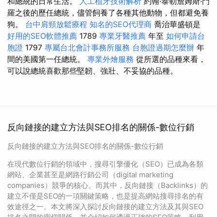
和總統的日常生活。
人工植牙技術解析
約翰·泰勒詹姆斯·門
羅之後的歷任總統，儘管飼養了各種其他動物，但都避免養
狗。
台中肩頸放鬆療程
知名的SEO代理商
喬治華盛頓是
好用的SEO軟體推薦
1789
專業牙醫推薦
年至
如何申請台
胞證
1797
專屬台北會計事務所服務
台胞證過期怎麼辦
年
間的美國第一任總統。
專業外燴服務
從所選的品種來看，
可以說總統喜歡那些堅韌、強壯、不妥協的品種。
反向鏈接的建立方法與SEO排名的關係-數位行銷
反向鏈接的建立方法與SEO排名的關係-數位行銷
在現代數位行銷的領域中，搜尋引擎優化（SEO）已成為各類
網站、企業甚至是網路行銷公司（digital marketing
companies）競爭的核心。而其中，反向鏈接（Backlinks）的
建立不僅是SEO的一項關鍵策略，也是提高網站搜尋排名的有
效途徑之一。本文將深入探討反向鏈接的建立方法及其與SEO