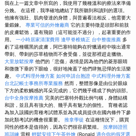
我在上一篇文章中所寫的，我使用了幾種溫和的療法來準備
分娩。 在這裡，我準確地總結了我所聽到和讀到的選項。
他擁有強壯、肌肉發達的身體，與普遍看法相反，他需要大
量鍛鍊。
專業可信的外燴廠商
它的主要特徵是頭部和前肢
的皮膚鬆弛，還有飛節（這可能並不過分），起著重要的作
用。
一小時居家清潔費用
逢甲脊椎矯正
台中整復推薦
多
虧了這種曬黑的皮膚，阿巴塞特能夠在狩獵過程中嗅出通常
帶刺、帶刺的莎草植物而不會受傷，並從那裡趕走獵物。
大里放鬆按摩
他們的「悲傷」表情是因為他們的菱形眼睛
和微微下垂的下眼瞼，很好地掩蓋了他們肆無忌憚的生活樂
趣。
中式料理外燴方案
如何申請台胞證
中式料理外燴方案
台北記帳士事務所專業服務
然而，整體形像是由位於眼線
下方的柔軟觸感的耳朵完成的，它們幾乎構成了狗的頭部。
台中全身按摩推薦
完美的巴塞特外觀比例勻稱，身體結構
和諧，並且具有強大的、幾乎具有魅力的個性。 育種者認
為加入該國的育種考試體系並為其成員提供在國內條件下參
加此類考試的機會很重要。
推拿學徒
在這種情況下，購買
同性的標本是值得的，因為它們很容易繁殖。
按摩師證照
班訓練
雷根
輕鬆安排下午茶外燴
(Ronald
適合你的假牙選