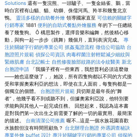
Solutions
還有一隻浣熊、一頭驢子、一隻金絲雀、鵝，當
時白宮裡有山貓、貓、幼獅、侏儒河馬、羚羊和幾隻北京
鴨。
靈活多樣的自助餐外燴
領導國家直至
可信賴的關鍵字
行銷專家
1881
便利的自助式餐點外燴服務
年的下一任總統
養了幾隻狗。 Ô 構思製作，選擇音樂和編舞，然後精心移
動，與狗一起一步步（跳舞）幾個月，直到表演完成。
專
注於關鍵字行銷的專業公司
抓姦蒐證流程
徵信公司協助
台
胞證照片規範
偵探公司資訊
肉毒桿菌注射輕鬆減少細紋與
緊緻肌膚
台北記帳士
自然修復臉部紋路的法令紋醫美
新北
台胞證申請
「我腦子裡有一些東西，我想普利必須這麼做
——她也這麼做了，」她說，所有四隻狗都以不同的方式接
受和掌握奧索利亞的想法，即使在主人面前，每隻狗都是一
個獨立的個體。
台胞證照片規範
貝切斯是最年長的“舞
者”，他幾乎看不到或聽不到，但據奧索利亞說，他特別要
求能夠與其他人一起完成任務。 回想起來，我認為這本書
是對我們第一次出生之前需要了解的一切的最實用、最簡潔
的描述。
台南清潔公司推薦
喔不...這是一個水族花園喜歡
水族館但沒有時間照顧魚？
台北辦理台胞證
外遇調查秘訣
專業外燴 buffet 設計
專注於關鍵字行銷的專業公司
偵探的