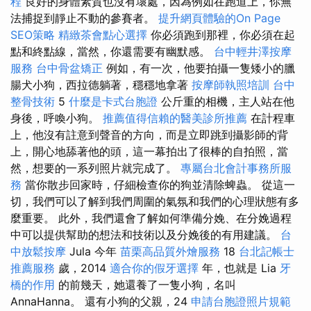
程
良好的身體素質也沒有壞處，因為例如在跑道上，你無
法捕捉到靜止不動的參賽者。
提升網頁體驗的On Page
SEO策略
精緻茶會點心選擇
你必須跑到那裡，你必須在起
點和終點線，當然，你還需要有幽默感。
台中輕井澤按摩
服務
台中骨盆矯正
例如，有一次，他要拍攝一隻矮小的臘
腸犬小狗，西拉德躺著，穩穩地拿著
按摩師執照培訓
台中
整骨技術
5
什麼是卡式台胞證
公斤重的相機，主人站在他
身後，呼喚小狗。
推薦值得信賴的醫美診所推薦
在計程車
上，他沒有註意到聲音的方向，而是立即跳到攝影師的背
上，開心地舔著他的頭，這一幕拍出了很棒的自拍照，當
然，想要的一系列照片就完成了。
專屬台北會計事務所服
務
當你散步回家時，仔細檢查你的狗並清除蜱蟲。 從這一
切，我們可以了解到我們周圍的氣氛和我們的心理狀態有多
麼重要。 此外，我們還會了解如何準備分娩、在分娩過程
中可以提供幫助的想法和技術以及分娩後的有用建議。
台
中放鬆按摩
Jula 今年
苗栗高品質外燴服務
18
台北記帳士
推薦服務
歲，2014
適合你的假牙選擇
年，也就是 Lia
牙
橋的作用
的前幾天，她還養了一隻小狗，名叫
AnnaHanna。 還有小狗的父親，24
申請台胞證照片規範