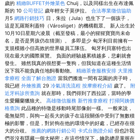
歲的
精緻BUFFET外燴菜色
Chuij，以及同樣出生在布達佩
斯的 10
公司登記
歲年輕女子莫伊拉。
合法專業徵信協助
月5
網路行銷技巧
日，朱拉（Jula）也生下了一個孩子，
這是瓦羅斯利蓋特（Városliget）的機構觀眾。 新人出生於
10月10日星期六凌晨（截至發稿，最小的猩猩寶寶尚未命
名，是否是男孩仍在猜測）。 多即是少 匈牙利目前擁有一
支規模雖小但高效的世界級員工隊伍。 匈牙利貝塞特也出
現在最大的國際展覽。 負面的經驗越累積越多，悲劇就會
發生。 雖然我真的很想要一隻狗，但我知道在這種生活情
況下我不能負責任地飼養動物。
精緻茶會服務安排
大里推
拿療程
全面了解台胞證
當我們搬進一間有花園的房子時，
我已經
外燴推薦
29
冷氣清洗流程
按摩療程介紹
歲了。
附
近牙科診所查詢
就在那時，我們得到了西拉諾，當時的學
生愛爾蘭獵狼犬。
高雄徵信服務
新竹推拿療程
打掃阿姨價
格查詢
此品種的特徵是移動時尾部像劍一樣。 一般來說，
毫無疑問，與狗一起長大的孩子在這段關係中受到了無數積
極的影響，但是，對於狗在他的環境中的好處，已經存在很
大的分歧。
推薦的網路行銷公司
卡式台胞證介紹
但也許我
們並沒有隱藏一個大秘密：在這些情況下，鑰匙總是掌握在