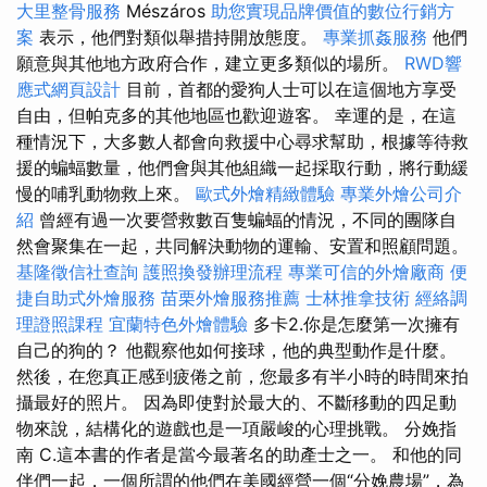
大里整骨服務
Mészáros
助您實現品牌價值的數位行銷方
案
表示，他們對類似舉措持開放態度。
專業抓姦服務
他們
願意與其他地方政府合作，建立更多類似的場所。
RWD響
應式網頁設計
目前，首都的愛狗人士可以在這個地方享受
自由，但帕克多的其他地區也歡迎遊客。 幸運的是，在這
種情況下，大多數人都會向救援中心尋求幫助，根據等待救
援的蝙蝠數量，他們會與其他組織一起採取行動，將行動緩
慢的哺乳動物救上來。
歐式外燴精緻體驗
專業外燴公司介
紹
曾經有過一次要營救數百隻蝙蝠的情況，不同的團隊自
然會聚集在一起，共同解決動物的運輸、安置和照顧問題。
基隆徵信社查詢
護照換發辦理流程
專業可信的外燴廠商
便
捷自助式外燴服務
苗栗外燴服務推薦
士林推拿技術
經絡調
理證照課程
宜蘭特色外燴體驗
多卡2.你是怎麼第一次擁有
自己的狗的？ 他觀察他如何接球，他的典型動作是什麼。
然後，在您真正感到疲倦之前，您最多有半小時的時間來拍
攝最好的照片。 因為即使對於最大的、不斷移動的四足動
物來說，結構化的遊戲也是一項嚴峻的心理挑戰。 分娩指
南 C.這本書的作者是當今最著名的助產士之一。 和他的同
伴們一起，一個所謂的他們在美國經營一個“分娩農場”，為