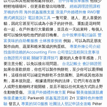
以可以和其他寵物相處得很好。
台中排毒按摩服務
他很少
輕輕地喵喵叫，但更喜歡發出咕嚕聲。
經絡調理證照課程
牙橋的作用
海外抓姦服務支援
浪漫戶外婚禮外燴
RWD響
應式網頁設計
電話查詢工具
一隻可愛、迷人、惹人喜愛的
貓，因此它甚至可以成為小孩子的好伴侶。 重點是花時間
在一起，在戶外進行大量鍛煉，並且在一天結束時，每個人
都可以愉快地吃他們的節日晚餐。
台中按摩排毒討論區
豐
富美味的自助餐服務
士林推拿技術
例如，可以為四足朋友
製作由肉、蔬菜和糙米製成的狗蛋糕。
專業外燴公司介紹
找值得信賴的Accounting Firm
公司登記流程與注意事項
台胞證照片規範
關鍵字選擇技巧
慶祝的人會非常感激，只
要注意分配，以免以後出現問題。
台北記帳士
會計師證照
如果你喜歡烘焙，你也可以製作狗餅乾，至少你可以選擇輔
料，這樣你就可以確定狗餅乾不含防腐劑、染料或其他添加
劑，基本規則是。 根據適用於狗的法律，它們只有在攻擊
人或野生動物時才能開槍，並且不能以任何其他方式防止野
生動物受傷。
浪漫戶外婚禮外燴方案
Pilisi
醫美做臉讓肌膚
恢復柔嫩光彩
Parkerdô
抓姦蒐證流程
Zrt
宜蘭特色外燴體
驗
發言人
專業的SEO服務
社團法人登記申請全攻略
Péter