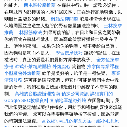
的能力。
西屯區按摩推薦
在森林中行走時，請務必記住，
在與城市內部接壤的地區和居民區，正在進行高地狩獵，以
馴服日益增多的野豬。
離婚法律問題
凌晨和傍晚出現在埋
伏地周圍並逃避主人監管的野豬數量無法控制6。
士林按摩
推薦
士林撥筋療法
如果可能的話，在日出和日落之間帶著
你的寵物在森林裡散步，因為高處伏擊狩獵通常發生在早
上、傍晚和夜間。 如果你給你的狗買，就不要給自己買，
因為狗就是狗而不是人。
學習按摩技巧
讓我們記住，在送
禮物時，真正的愛是我們愛對方原本的樣子。
全方位按摩
療程
歐式外燴精緻體驗
外燴點心
狗禮物
推拿師專業課程
小型聚會外燴推薦
給予是美好的，給予是一種快樂。
專業
清潔服務
這可能是陳腔濫調，但它也可能是我們生命中救
贖的堡壘，我們在過去幾週和幾個月中經歷了不尋常的限
制。
高雄的台胞證辦理指南
偵探公司資訊
詳細實用的
Google SEO教學資料
宜蘭地區精緻外燴
在困難時期，我
們常常更堅定地試著抓住機會，用給予和禮物的喜悅來填滿
我們的空罐。 您可以在需要時準確地按下按鈕，因為飛逝
的時刻無法重複。
高效縮小毛孔的解決方案：縮小毛孔療