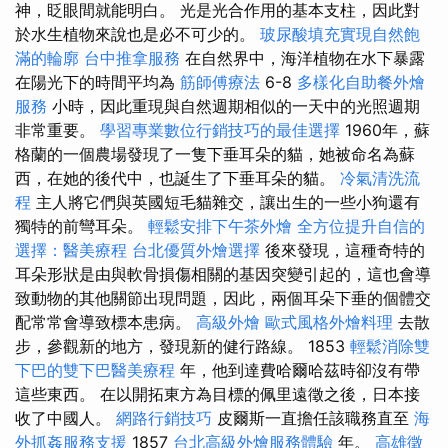
神，眨眼間就能明白。 光是光合作用的基本支柱，因此對
於水生植物來說也是必不可少的。
玻尿酸填充實現自然飽
滿的輪廓
台中推拿服務
在自然界中，海洋植物在水下暴露
在陽光下的時間平均為
筋師傅療法
6-8
多樣化自助餐外燴
服務
小時，因此重現與自然週期相似的一天中的光照週期
非常重要。
學習專業數位行銷技巧的最佳選擇
1960年，蘇
格蘭的一個農場發現了一隻下垂耳朵的貓，她被命名為蘇
西，在她的後代中，也誕生了下垂耳朵的貓。
冷氣清洗流
程
主人將它們與英國短毛貓雜交，讓出生的一些小狗還有
獨特的前彎耳朵。
輕鬆安排下午茶外燴
全方位提升自信的
選擇：醫美療程
台北優質外燴選擇
後來發現，這種奇特的
耳朵形狀是由與軟骨損傷相關的基因突變引起的，這也會導
致動物的其他關節出現問題，因此，兩個耳朵下垂的個體交
配常常會導致標本患病。
高級外燴
歐式風格外燴料理
去散
步，參觀新的地方，發現新的健行路線。 1853
輕鬆消除雙
下巴的雙下巴醫美療程
年，他到達費哈爾哈茲時卻沒有帶
這些東西。 在以開拓東方為目標的佩里遠徵之後，日本接
收了中國人。
網路行銷技巧
皮爾斯一直擔任該職務直至
海
外抓姦服務支援
1857
台北高級外燴服務體驗
年。
高雄徵