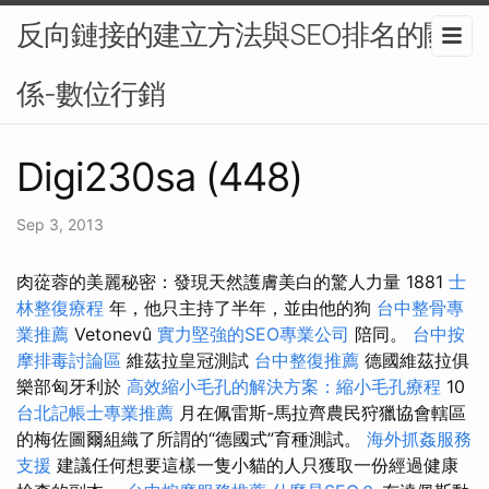
反向鏈接的建立方法與SEO排名的關
係-數位行銷
Digi230sa (448)
Sep 3, 2013
肉蓯蓉的美麗秘密：發現天然護膚美白的驚人力量 1881
士
林整復療程
年，他只主持了半年，並由他的狗
台中整骨專
業推薦
Vetonevû
實力堅強的SEO專業公司
陪同。
台中按
摩排毒討論區
維茲拉皇冠測試
台中整復推薦
德國維茲拉俱
樂部匈牙利於
高效縮小毛孔的解決方案：縮小毛孔療程
10
台北記帳士專業推薦
月在佩雷斯-馬拉齊農民狩獵協會轄區
的梅佐圖爾組織了所謂的“德國式”育種測試。
海外抓姦服務
支援
建議任何想要這樣一隻小貓的人只獲取一份經過健康