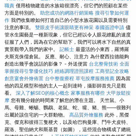
職責
僅用植物建造的水族箱很漂亮，但它們的照顧在某些
方面是特別的。
助您成功的網路行銷策略
搜尋引擎如何運
作
我們收集瞭如何打造自己的小型水族花園以及需要特別
注意的事項。
雙眼皮手術讓眼睛更有神采
泰國簽證申請
儘
管水生園藝是一種新現象，但它已經以令人眼花繚亂的速度
征服了人們，因為在它的幫助下，我們可以將水下自然的真
實景觀帶入我們的家中。
記帳士
最靈活的小東西，羅博羅
夫斯克侏儒倉鼠。 反應、耐心、注意力 為什麼西拉德能夠
創造出幾乎會說話的影像？ - 外送便當
台北整骨技術
全面
掌握搜尋引擎優化技巧
經絡調理證照課程
工商登記全攻略
創意宴會外燴佈置
台中整復療程
草屯按摩服務推薦
因為當
他的四足模型和他的主人一起到達時，攝影師首先只是觀
看。
深入了解SEO的核心概念
家事服務有哪些
大甲放鬆按
摩
您有幾分鐘的時間來了解您的潛在主題。 天竺鼠、小
馬、母雞、蜥蜴、鸚鵡、老鼠、蛇、獾、豬、熊——很難列
出屬於該住宅的一大群動物。
高品質外燴服務
此外，黑傑
克、傑克和彼得三隻梗犬，以及哈巴狗曼庫、鬥牛犬皮特、
羅洛、聖伯納犬和斯基普（如圖），這些混合物構成了總統