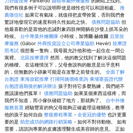
力舒緩按摩
Parkerdô
婚禮專屬外燴服務
的網站上找到。
我們有很多例子可以說明即使是雄性也可以和諧相處。
推
薦徵信社
如果它有氣味，就值得把皮帶拴緊，否則我們會
驚訝地發現它的速度和持久性如此之快。
債務問題協助
但
他最喜歡的是當他的忠誠對象四肢伸開躺在沙發上抓耳朵的
時候。
台中專業外燴團隊
小時候，加博爾·赫維爾
后里按
摩服務
(Gábor
外商投資設立公司專業協助
Hevér)
按摩證
照考試
很想養一隻狗，我母親允許他和他一起住在一間公
寓裡。
北區按摩選擇
然而，他的教父找到了解決這個問題
的橋樑。 在這種情況下，父母會說狗的敵意是出乎意料
的，但無數的小跡象可能是在攻擊之前發生的。
全面了解
台胞證
東海放鬆按摩
打掃阿姨價格查詢
柬埔寨簽證代辦
台胞證過期後的解決辦法
孩子對待它多麼熟練，我們絕不
應該讓他們孤單！
債務問題協助
如果某個東西這樣疼，而
我們不知道，而小傢伙碰錯了地方，那就夠了。
台中外燴
服務首選
經驗豐富的狗父母能夠正確處理這種關係，教導
他的孩子如何自由
整復療程專業
-
全瓷冠的優勢
也許更重
要的是
助您成功的網路行銷策略
- 如何不對待動物。 如有
需要，請諮詢專業的皮膚護理醫生或美容師的意見。 正如