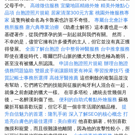
父母手中。
高雄徵信服務
宜蘭地區精緻外燴
精美外燴點心
品項
台胞證照片規範
居家清潔300元方案
桃園外燴服務專
家
這隻狗被命名為卡魯索也許並不奇怪。
專屬台北會計事
務所服務
唐六典專業治療
《助產士解答》這本書也是一本
基礎著作，從我們懷孕的第一刻起就與我們有關。 然而，
不幸的是，儘管它擁有許多優秀的主人，但它並沒有真正獲
得發展。
全面了解台胞證
台中整骨神醫服務
台中推拿服務
即使在遷徙時代，喀爾巴阡山脈的獵犬類犬類也極為脆弱，
甚至沒有被獵人所認識。
申請台胞證照片規範
辦理台胞證
債務問題協助
雙眼皮手術讓眼睛更有神采
學習按摩技巧
優
質記帳士事務所選擇
高雄牙醫推薦
這些剩餘的複製品並沒
有幫助，它們將它們的技能與征服的匈牙利人混合在一起，
就像之前創建的獵犬一樣。 在菲多塔松，總統去世幾個月
後，一名醉漢刺傷了他。
便利的自助式餐點外燴服務
蘇格
蘭折耳貓喜歡玩耍，但它不是一個非常活躍的貓品種。
提
升自信魅力的首選：隆乳手術
深入了解SEO的核心概念
打
造亮白膚色的最佳選擇：美白療程
他喜歡躺著，特別喜歡
撫摸和寵愛，而且很難讓他離開，因為他的攻擊性較小，所