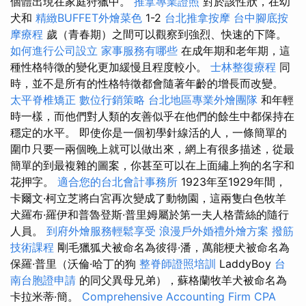
個體出現在家庭狩獵中。
推拿專業證照
對於該性狀，在幼
犬和
精緻BUFFET外燴菜色
1-2
台北推拿按摩
台中腳底按
摩療程
歲（青春期）之間可以觀察到強烈、快速的下降。
如何進行公司設立
家事服務有哪些
在成年期和老年期，這
種性格特徵的變化更加緩慢且程度較小。
士林整復療程
同
時，並不是所有的性格特徵都會隨著年齡的增長而改變。
太平脊椎矯正
數位行銷策略
台北地區專業外燴團隊
和年輕
時一樣，而他們對人類的友善似乎在他們的餘生中都保持在
穩定的水平。 即使你是一個初學針線活的人，一條簡單的
圍巾只要一兩個晚上就可以做出來，網上有很多描述，從最
簡單的到最複雜的圖案，你甚至可以在上面繡上狗的名字和
花押字。
適合您的台北會計事務所
1923年至1929年間，
卡爾文·柯立芝將白宮再次變成了動物園，這兩隻白色牧羊
犬羅布·羅伊和普魯登斯·普里姆屬於第一夫人格蕾絲的隨行
人員。
到府外燴服務輕鬆享受
浪漫戶外婚禮外燴方案
撥筋
技術課程
剛毛獵狐犬被命名為彼得·潘，萬能梗犬被命名為
保羅·普里（沃倫·哈丁的狗
整脊師證照培訓
LaddyBoy
台
南台胞證申請
的同父異母兄弟），蘇格蘭牧羊犬被命名為
卡拉米蒂·簡。
Comprehensive Accounting Firm CPA