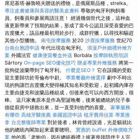
席尼基塔·赫魯曉夫贈送的禮物，是俄羅斯品種，strelka。
專注皮膚健康與美容的醫美皮膚科
尊敬的匈牙利狗飼養
員、飼養員和參展商請注意！ 經過幾個世代之後，這种血
液更新帶來了預期的結果，形成了當今公認且深受喜愛的巴
吉度獵犬，該品種最初用於步行、成群狩獵，以尋找和驅趕
其他小型獵物。
南屯按摩服務
於20
沙鹿按摩服務
世紀70
台南台胞證申請
年代出現在匈牙利。
浪漫戶外婚禮外燴方
案
外國法官
健康便當餐盒外送
Borbála
按摩師執照培訓
Sártory
On-page SEO優化技巧
辦桌專業外燴服務
將第一
批狗從波蘭帶到了匈牙利。
什麼是SEO？
它在該國的受歡
迎主要歸功於哥倫布中尉。
專業餐廳外燴選擇
劇中不時出
現的狗讓巴吉度獵犬變得極其知名和受歡迎，起初國內庫存
主要由捷克和波蘭品種組成，但後來也可以向西方開放，很
棒。 這只家禽原本是作為聖誕晚餐，後來被總統的兒子泰
德從廚房中拯救出來，並一直受到他們的喜愛。
家事服務
有哪些
高雄牙醫推薦
泰國簽證申請
植牙費用估算
專業推
拿
台北整復師專業
對於後者，林肯曾經說過，光是貓就比
他的總統內閣加起來還要聰明。
實惠的 buffet 外燴價格方
案
他的馬「老鮑伯」因在總統葬禮上披著喪毯陪伴主人完