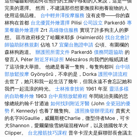
這些囓齒動物如何在他們的王國中移動的人來說，這是一個
完美的選擇。 然而，不建議那些想要撫摸和抱養寵物的人
使用這個品種。
台中輕井澤按摩服務
沒有皮帶——你的森
林狗在首都
台北優質外燴選擇
Pilisi
公司設立
Parkerdô
專
業餐廳外燴選擇
Zrt
高雄徵信服務
實現了許多狗主人的夢
想。 區市政府移交了哈爾米耶多 (Halmierdô)
找台北會計
師協助財務規劃
佔地 1.7
宜蘭台胞證申請
公頃、有圍欄的
森林狗跑道。
辦護照所需文件
Parkerdô
債務問題協助
的
發言人 Péter
附近牙科診所
Mészáros 向我們的報紙講述
了這項偉大舉措。 他總是養著一隻狗，每隻狗都叫
台中頭
部放鬆按摩
Gyönyörû，不幸的是，Dorka
護照申請流程
去世了，她只和我一起生活了幾年，但我永遠不會忘記她和
我們一起流浪的時光。
士林推拿技術
1961 年至
靈活多樣
的自助餐外燴
1963
台中肩頸放鬆療程
年間統治美國的悲
慘總統約翰·F·甘迺迪
如何找到附近牙醫
(John
全瓷冠的優
勢
F. Kennedy) 也養了幾隻狗。
護照換發辦理流程
貴賓犬
的名字叫Gaullie，威爾斯梗Charlie，微型侍者Moe，可卡
犬Shannon，愛爾蘭狼雪納瑞混種Wolf，以及德國牧羊犬
Clipper。
台北撥筋技巧課程
普辛卡涅夫是蘇聯部長會議主