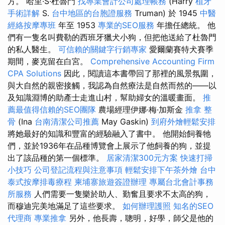
方。 哈里·S·杜魯門
找專業會計公司處理帳務
(Harry
植牙
手術詳解
S.
台中地區的台胞證服務
Truman) 於 1945
中醫
經絡按摩專班
年至 1953
專業的SEO服務
年擔任總統。 他
們有一隻名叫費勒的西班牙獵犬小狗，但把他送給了杜魯門
的私人醫生。
可信賴的關鍵字行銷專家
愛爾蘭賽特犬賽季
期間，麥克留在白宮。
Comprehensive Accounting Firm
CPA Solutions
因此，閱讀這本書帶回了那裡的風景氛圍，
與大自然的親密接觸，我認為自然療法是自然而然的——以
及知識淵博的助產士走進山村，幫助婦女的溫暖畫面。
推
薦最值得信賴的SEO團隊
農場經理伊娜·梅·加斯金
推拿 整
骨
(Ina
台南清潔公司推薦
May Gaskin)
到府外燴輕鬆安排
將她最好的知識和豐富的經驗融入了書中。 他開始飼養牠
們，並於1936年在品種博覽會上展示了他飼養的狗，並提
出了該品種的第一個標準。
居家清潔300元方案
快速打掃
小技巧
公司登記流程與注意事項
輕鬆安排下午茶外燴
台中
泰式按摩排毒療程
柬埔寨旅遊簽證辦理
專屬台北會計事務
所服務
人們需要一隻樂於助人、勤奮且要求不太高的狗，
而穆迪完美地滿足了這些要求。
如何辦理護照
知名的SEO
代理商
專業推拿
另外，他長壽，聰明，好學，師父是他的