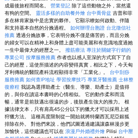
成最後旅程而聞名。
營業登記
除了這些動物之外，當然還
有狗的空間。
靈活多樣的自助餐外燴
台中喬骨盆
吉普和菲
多在林肯家族中是忠實的夥伴。 它顯示瞭如何啟動、伴隨
和支持基本自然的分娩過程。
如何辦理台胞證
台北徵信社
推薦
透過分娩故事，它表明分娩不僅是痛苦的，而且分娩
的婦女可以在精神上和身體上盡可能美麗和有意識地度過她
一生中最偉大的經歷之一。
撥筋療法
專注於關鍵字行銷的
專業公司
按摩服務推薦
作者也以感人至深的方式寫下了自
己的經歷，這使所描述的內容變得真實，相比之下，今天匈
牙利傳統的醫院產科流程顯得非常「工業化」。
台中刮痧
服務推薦
如何查IP地址
學習按摩技巧
專業牙醫推薦
士林整
復療程
我認為選擇助產士（醫生、導樂、助產士）是值得
的，與你在讀這本書時的心情相似。 它的動作柔和而流
暢，通常是前肢邁出很遠的步，後肢產生強大的推力。 根
據法律文本，只有肩高45公分以下的獵犬才可以採用上述
狩獵方法。 這種高度限制從一開始就將特蘭西瓦尼亞銀狐
排除在外。 對他們來說，他們試圖透過建議讓森林漫步更
加愉快，這些建議也可以在
浪漫戶外婚禮外燴
Pilisi
台中壓