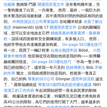
信服務
詹姆斯·門羅
辦護照所需文件
沒有養狗幾年後，另
一隻狗搬進了白宮，一共兩隻。 然而，最終，一個巨大的
樹木繁茂的區域被創建，其中適用與封閉的狗跑區相同的規
則。
外商投資設立公司專業協助
在哈爾米耶多
全面了解台
胞證
(Halmierdô) 佔地 1.7
辦護照所需文件
公頃的圍欄區
域，您可以安全地放走它們
精緻美鼻的專業選擇：隆鼻療
程
- 該區域四面都有安全圍欄保護，有多個入口。 然而，
他經常帶他去布達佩斯參加狗展。
On-page SEO優化技巧
有一次，我買了一輛計程車
台南台胞證申請
Böbé。
小型
聚會外燴推薦
他宣稱從現在開始他就是我的狗——加博爾·
赫維爾回憶道。
On-page SEO優化技巧
「作為一隻小狗，
我已經很開心了，儘管我一年只見到
筋師傅療法
Böb
牙橋
的作用
幾次，但我能感覺到他是我的。然後第一隻真正
的、自己的狗
專業的SEO公司
Dömper
護照申請流程
誕生
了。” 羅斯福總統從
專業SEO顧問為您提供優化建議
1901
清潔工的工作內容
年起就開始經營一座名副其實的動物
園。 根據議會通過的修正案，特蘭西瓦尼亞獵犬將免除肩
高45公分的限制，為它們的使用打開了大門，越來越多的