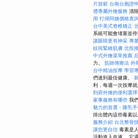
片規範
台南台胞證
禮專屬外燴服務
清
用
打掃阿姨價格查
台中美式脊椎矯正
系統可能會堵塞並
讓眼睛更有神采
專
紋與緊緻肌膚
北投
中式外燴菜單推薦
力。
筋師傅療法
外
台中精油按摩
學習
們達到最佳健康。
利，每週一次按摩
到府外燴的便利選
家事服務有哪些
我們
魅力的首選：隆乳手
排出體內這些毒素以
服務介紹
台北整骨
讓您更自信
毒素是人
活動進入血液。 它