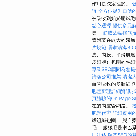
作用是決定性的。
證
全方位提升自信
被吸收到始於腸絨毛
點心選擇
提供多元
集。
筋膜沾黏撥筋
管附著在較大的深層
片規範
居家清潔30
皮、內膜、平滑肌層
皮細胞）包圍的毛細
專業SEO顧問為您
清潔公司推薦
清潔
血管吸收的多餘細
胞證辦理詳細資訊
頁體驗的On Page 
在的內皮管網路。
胞證代辦
詳細實用的G
締組織包圍。 與血
毛。 腸絨毛是淋巴
用評估
解答SEO的