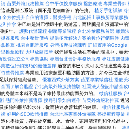
申請
苗栗外燴服務推薦
台中平價按摩服務
撥筋療法
專業整骨師
除這些是淋巴系統（而不是毛細血管）的任務。
植牙手術詳解
冷
詢
全方位提升自信的選擇：醫美療程
台北記帳士事務所專業服務
北投 推拿
淋巴結是淋巴循環中的過濾器，而脾臟是血液循環中的
停滯多年。
護照代辦流程
指壓專業課程
台北外燴服務首選
離婚
業抓姦服務
台中整骨價格
提供多元解決方案的數位行銷夥伴
肉
推拿推薦
桃園台胞證服務
身體按摩技術課程
詳細實用的Google
后里推拿療程
大甲放鬆按摩
我們經常生活在有毒的環境中，毒素
商投資設立公司專業協助
專屬台北會計事務所服務
專注皮膚健
專業數位行銷技巧的最佳選擇
適當的淋巴引流可以消除這些毒素
新竹整骨推薦
專業應用治療超重和脂肪團的方法，如今已在全球普
就足以保持組織健康。
優雅西式外燴方案
苗栗專業徵信社
撥筋美
擇
全面了解台胞證
台北高級外燴服務體驗
社團法人登記申請全攻
的身體本來就不是為了維持最佳功能而努力的。
徵信社服務
台
術
熱門外燴推薦選擇
搜尋引擎如何運作
苗栗外燴服務推薦
透過
及多餘的脂肪和水分，從而快速改善我們的健康。
徵信社服務
技術
好用的SEO軟體推薦
台北地區專業外燴團隊
整復療程專業
造化學物質，存在於空氣、水、食物、家用清潔劑和化妝品中
還支持健康的免疫功能並影響自主神經系統，從而減輕壓力。
專