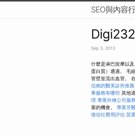
SEO與內容
Digi232
Sep 3, 2013
什麼是淋巴按摩以及
蛋白質）通過。 毛
管壁並流出血管。 
信賴的醫美診所推薦
事服務有哪些
其他適
理
專業外燴公司服
塞的機會。
專業牙
徵信社費用評估
苗