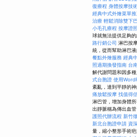
復療程
身體按摩技
經典中式外燴菜單推
治療
輕鬆消除雙下
小毛孔療程
按摩證
球就無法提供足夠的
路行銷公司
淋巴按摩
統，從而幫助淋巴
餐點外燴服務
經典
照過期換發指南
台
解代謝問題和因多種
式台胞證
使用Word
紊亂，達到平靜的
痛放鬆按摩
找值得信賴
淋巴管，增加身體所
出靜脈稱為傳出血
護照代辦流程
新竹
新北台胞證申請
資
量，縮小整形手術疤