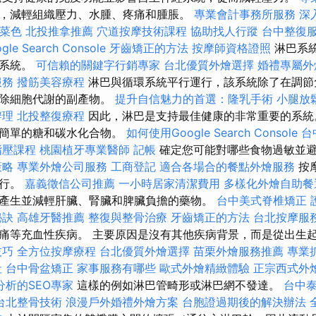
，減輕組織壓力、水腫、疼痛和腫脹。
專業會計事務所服務
深
燴菜色
北投推拿推薦
穴道按摩技術課程
協助找人行蹤
台中整復
e Search Console
牙齒矯正的方法
按摩師資格證照
淋巴系
的系統。
可信賴的關鍵字行銷專家
台北優質外燴選擇
婚禮專屬
服務
撥筋美容療程
淋巴與循環系統平行運行，該系統除了在調節
清除細胞代謝的副產物。
提升自信魅力的首選：隆乳手術
小腿放
辦理
北投整復療程
因此，淋巴是支持最佳健康的非常重要的系統
代簡單的糖和碳水化合物。
如何使用Google Search Console
台
指壓課程
桃園植牙專業醫師
記帳
確定您可能對哪些食物過敏並
策略
專業外燴公司服務
工商登記
適合各場合的餐點外燴服務
按
進行。
嘉義徵信公司推薦
一小時居家清潔費用
多樣化外燴自助
產生並減輕肝臟、腎臟和脾臟負擔的藥物。
台中美式脊椎矯正
秘訣
高雄牙醫推薦
整復與整骨治療
牙齒矯正的方法
台北按摩服
痛等充血性疾病。 主要原因是沒有其他疾病背景，而是從出生
技巧
全方位按摩療程
台北優質外燴選擇
苗栗外燴服務推薦
專業
社
台中骨盆矯正
家事服務有哪些
歐式外燴精緻體驗
正宗西式外
分析的SEO專家
這樣的例如淋巴管畸形或淋巴網不發達。
台中
台北整骨技術
浪漫戶外婚禮外燴方案
台胞證過期後的解決辦法