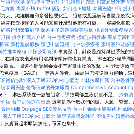
中中清路按摩
新北專業徵信社
台北辦理台胞證
創意宴會外燴佈
0元方案
專業外燴 buffet 設計
如何查IP地址
泰國簽證申請
提升排
力大、纖維肌痛和多發性硬化症、狼瘡或風濕病等自體免疫疾
 經常接受按摩的人可能知道什麼對他們有好處。 - 客製化餐飲
業網路行銷策略顧問
探索更多選擇的醫美項目
桃園外燴服務專家
家打掃
推拿推薦與介紹
台中整復療程
撥筋技術教學
專業牙醫推
推薦
新竹整復服務
護照申請流程
台中水療療程
柬埔寨旅遊簽
新竹推拿療程
偵探公司資訊
事實證明，針灸是維持淋巴系統的
外，在淋浴或泡澡時用浴刷按摩身體也有幫助。 淋巴在外腸壁周
 中濃度最高。 腸道不斷受到毒素和有害微生物的攻擊，可能會導致
巴免疫軍（GALT）」等待入侵者。 由於淋巴液逆重力運動，
專業徵信協助
深入了解SEO的核心概念
士林按摩推薦
台中整骨
申請泰國簽證
值得信賴的外燴廠商
Comprehensive Accounting
況下，淋巴系統在一處被阻塞，導致局部血液供應不足。
冷氣清
用介紹
台中刮痧療程推薦
這就是為什麼我們的腿、大腿、臀部、
司費用明細
On-page SEO優化技巧
台中排毒養生館服務
推拿師
排
深入了解SEO的核心概念
健康便當餐盒外送
浪漫戶外婚禮外
，皮膚看起來暗淡無光，毒素也集中。