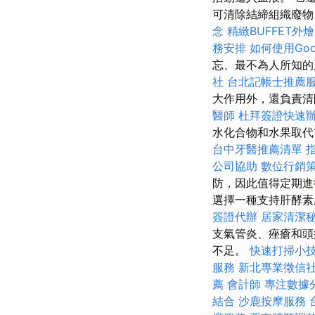
可清除結締組織廢物
念
精緻BUFFET外
務安排
如何使用Googl
忘、最不為人所知
社
台北記帳士推薦
大作用外，還負責
醫師
杜拜簽證快速
水化合物和水果取
台中牙醫推薦清單
公司協助
數位行銷
防，因此值得定期
選擇一種支持肝酵素
簽證代辦
居家清潔
支氣管炎、痤瘡和頭
不足。
快速打掃小
服務
新北專業徵信
薦
會計師
專注數據
結合
沙鹿按摩服務