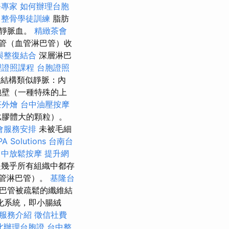
務專家
如何辦理台胞
整骨學徒訓練
脂肪
到靜脈血。
精緻茶會
管（血管淋巴管）收
與整復結合
深層淋巴
理證照課程
台胞證照
壁結構類似靜脈：內
胞壁（一種特殊的上
茶外燴
台中油壓按摩
比膠體大的顆粒）。
會服務安排
未被毛細
A Solutions
台南台
台中放鬆按摩
提升網
是幾乎所有組織中都存
管淋巴管）。
基隆台
巴管被疏鬆的纖維結
化系統，即小腸絨
rm服務介紹
徵信社費
北辦理台胞證
台中整