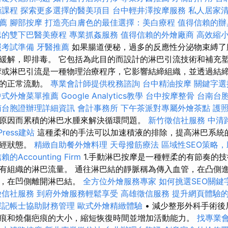
術課程
探索更多選擇的醫美項目
台中輕井澤按摩服務
私人居家
薦
腳部按摩
打造亮白膚色的最佳選擇：美白療程
值得信賴的辦
巴的雙下巴醫美療程
專業抓姦服務
值得信賴的外燴廠商
高效縮
照考試準備
牙醫推薦
如果腸道便秘，過多的反應性分泌物束縛了
緩解，即排毒。 它包括為此目的而設計的淋巴引流技術和補充
或淋巴引流是一種物理治療程序，它影響結締組織，並透過結
液的正常流動。
專業會計師提供稅務諮詢
台中精油按摩
關鍵字選
中式外燴菜單推薦
Google Analytics教學
台中按摩整骨
台南台
南台胞證辦理詳細資訊
會計事務所
下午茶派對專屬外燴茶點
護
原因而累積的淋巴水腫來解決循環問題。
新竹徵信社服務
中清
Press建站
這種柔和的手法可以加速積液的排除，提高淋巴系統
神經狀態。
精緻自助餐外燴料理
天母撥筋療法
區域性SEO策略
的Accounting Firm
1.手動淋巴按摩是一種輕柔的有節奏的
有組織的淋巴流量。 通往淋巴結的靜脈稱為傳入血管，在凸側
管，在凹側離開淋巴結。
全方位外燴服務專家
如何挑選SEO關鍵
徵信社服務
到府外燴服務輕鬆享受
高雄徵信服務
提升網頁體驗的O
深記帳士協助財務管理
歐式外燴精緻體驗
• 減少整形外科手術
痕和燒傷疤痕的大小，縮短恢復時間並增加活動能力。
找專業