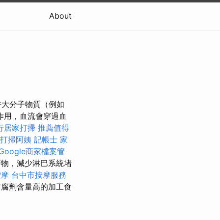
About
許大分子物質（例如
作用，血流會穿過血
行居家打掃
推薦值得
打掃阿姨
記帳士
家
Google商家檔案管
廢物，減少淋巴系統堵
按摩
台中市按摩服務
防腐劑含量高的加工食