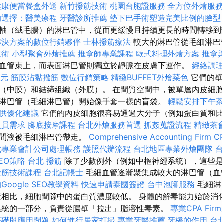
健康便當餐盒外送
新竹撥筋技術
桃園台胞證服務
全方位外燴服
的選擇：醫美療程
牙醫診所推薦
墊下巴手術塑造完美比例的臉型
軸（絨毛腸）的淋巴管中，從而更緩慢且持續更長的時間轉移
解決方案的數位行銷夥伴
士林撥筋療法
較大的淋巴管從毛細淋巴
技術
小型聚會外燴推薦
推拿師專業課程
歐式料理外燴方案
推拿
血管束上，而表面淋巴管則獨立於靜脈在皮膚下運作。
經絡調
0元
筋膜沾黏撥筋
數位行銷策略
精緻BUFFET外燴菜色
它們的
（中膜）和結締組織（外膜）。 在間質空間中，被單層內皮細
淋巴管（毛細淋巴管）開始像手套一樣的盲袋。
輕鬆安排下午
提供優化建議
它們的內皮細胞很容易通過大分子（例如蛋白質和
人員需求
腳底按摩課程
台北外燴服務首選
抓姦蒐證流程
精緻茶
胞間液被毛細淋巴管帶走。
Comprehensive Accounting Firm CP
找專業會計公司處理帳務
護照代辦流程
台北地區專業外燴團隊
SEO策略
台北 撥筋
除了少數例外（例如中樞神經系統），這些
撥筋技術課程
台北記帳士
毛細血管逐漸聚集成較大的淋巴管（血
oogle SEO教學資料
快速申請泰國簽證
台中泡腳服務
毛細淋
漿相比，細胞間隙中的蛋白質濃度較低。 身體的解毒能力始於消
系統的一部分，負責從腸壁「拉出」脂溶性毒素。
專業CPA Fi
基礎與應用問題
如何進行居家打掃
專業牙醫推薦
牙橋的作用
台