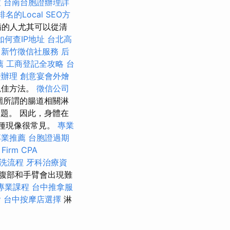
置
台南台胞證辦理詳
名的Local SEO方
病的人尤其可以從清
如何查IP地址
台北高
新竹徵信社服務
后
薦
工商登記全攻略
台
證辦理
創意宴會外燴
絕佳方法。
徵信公司
圍所謂的腸道相關淋
問題。 因此，身體在
這種現像很常見。
專業
專業推薦
台胞證過期
 Firm CPA
洗流程
牙科治療資
腹部和手臂會出現難
專業課程
台中推拿服
燴
台中按摩店選擇
淋