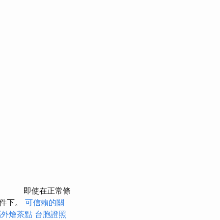
即使在正常條
條件下。
可信賴的關
屬外燴茶點
台胞證照