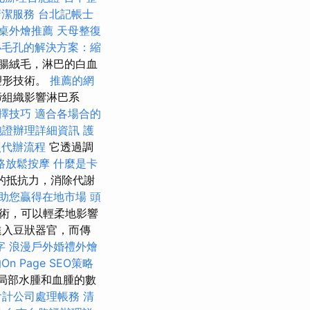
清潔服務
台北記帳士
桌外燴推薦
天母整復
小毛孔的解決方案：縮
腸絨毛，淋巴的白血
塑形技術。
推薦的網
締組織影響淋巴系
擇技巧
適合各場合的
胞證辦理詳細資訊
護
照代辦流程
它透過調
路放鬆按摩
什麼是卡
的抵抗力，消除代謝
，助您贏得在地市場
頭
技術，可以輕柔地影響
進入豆狀器官，而傳
字
浪漫戶外婚禮外燴
n Page SEO策略
後局部水腫和血腫的數
會計公司處理帳務
清