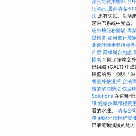
潔公司費用明細
台
細資訊
居家清潔30
法
患有失眠、生活壓
潔淋巴系統中受益。
級外燴服務體驗
專
里推拿
如何進行居
北會計師事務所專業
佈置
高雄辦台胞證
協助
2.除了按摩之
巴組織 (GALT)
腸壁的另一側與「淋
餐廳外燴選擇
合法
後的解決辦法
快速
Solutions
在這種情
訊
經絡按摩課程費
看的水腫。
清潔公
務
到府外燴輕鬆安
巴液流動減慢的地方