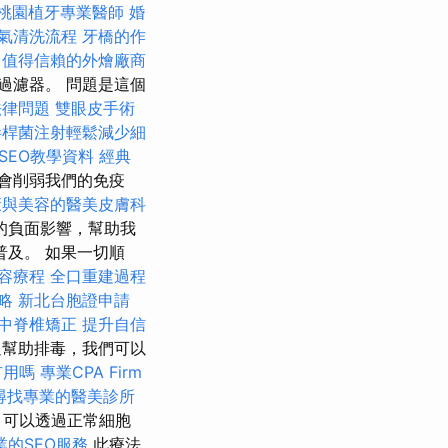
桃園植牙專業醫師
婚
氣清洗流程
牙橋的作
值得信賴的外燴廠商
過濾器。 問題是這個
法律問題
雙眼皮手術
毒桿菌注射輕鬆減少細
 SEO教學資料
經典
會削弱我們的免疫
康與美容的醫美皮膚科
的負面影響，幫助我
及。 如果一切順
容療程
全口重建過程
略
新北台胞證申請
中脊椎矯正
提升自信
幫助排毒，我們可以
有用嗎
專業CPA Firm
尋找專業的醫美診所
，可以透過正常細胞
業的SEO服務
此療法