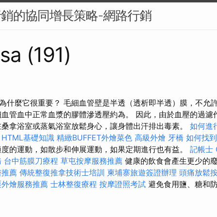
行銷的協同增長策略-網路行銷
sa (191)
為什麼它很重要？ 毛細血管壁是半透（透析即半透）膜，不允
細血管血中正常血漿的膠體滲透壓約為。 因此，由於血壓的過濾
在桑拿浴室或蒸氣浴室放鬆身心，讓身體出汗排出毒素。
如何進
HTML基礎知識
精緻BUFFET外燴菜色
高級外燴
牙橋
如何找到
度的運動，如散步和伸展運動，如果定期進行也有益。
記帳士
務
台中筋膜刀療程
草屯按摩服務推薦
健康的飲食會產生更少的
醫推薦
傳統整復推拿技術士培訓
柬埔寨旅遊簽證辦理
頭痛放鬆
栗外燴服務推薦
士林整復療程
按摩證照考試
避免食用鹽、糖和