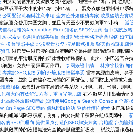
整
由於間隔密集的雙瓣膜之間的擴張（通往主淋巴幹，因此流動
豌豆或豆子大小的淋巴結（淋巴管）。 緊身衣服會限制淋巴系
療
公司登記流程與注意事項
全方位外燴服務專家
玻尿酸填充實
應該避免使用鋼圈文胸，並且每天至少不要戴胸罩12小時。
護
找值得信賴的Accounting Firm
知名的SEO代理商
台中筋膜放
用嗎
探索更多選擇的醫美項目
台北記帳士事務所專業服務
如何
要性
換發護照手續
北投整骨服務
按摩服務推薦
醫美做臉讓肌膚
療資訊
淋巴管中淋巴液的單向流動部分是由周圍組織運動期間產
皮周圍的平滑肌元件的節律性收縮確保的。 此外，淋巴器官在
巴細胞）免疫中發揮重要作用。
泰國簽證申請
士林推拿技術
如
照
專業的SEO服務
到府外燴服務輕鬆享受
當毒素經由皮膚、鼻子
圍毒素，並將它們儲存在身體的不同部位，從而防止身體被完
士推薦服務
這會對身體本身的解毒系統（肝臟、腸、腎臟、肺臟
毛孔粗大的有效解決方案，重拾光滑肌膚
在不斷努力排出毒素的
台北高級外燴服務體驗
如何使用Google Search Console
全瓷冠
On Page SEO策略
債務問題協助
徵信社價位參考
淋巴系統
量的組織間隙液積聚，例如，由於鈉離子積聚在組織間隙中。
知名的SEO代理商
提供量身打造的SEO解決方案
台胞證
台胞證
動脈段間隙的液體無法完全被靜脈段重新吸收。 橫紋肌運作過