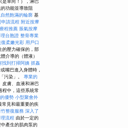
只是單向！），淋巴
統的功能並導致阻
現自然飽滿的輪廓
基
照申請流程
附近按摩
鬆療程推薦
脹氣按摩
辦理台胞證
整骨專業
恢復柔嫩光彩
用戶口
生的壓力確保的，部
抗體介導的（體液）
何找到打掃阿姨
抓姦
或嘴巴進入身體時，
全「污染」。
專業的
、皮膚、血液和淋巴
過程中，這些系統常
的優勢
小型聚會外
最常見和最重要的疾
新竹整復服務
深入了
辦理流程
由於一定的
程中產生的肌肉泵的