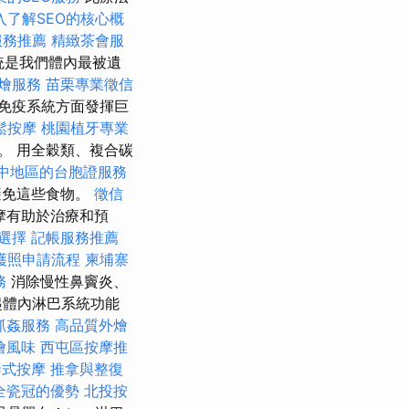
入了解SEO的核心概
服務推薦
精緻茶會服
統是我們體內最被遺
外燴服務
苗栗專業徵信
免疫系統方面發揮巨
鬆按摩
桃園植牙專業
。 用全穀類、複合碳
中地區的台胞證服務
避免這些食物。
徵信
摩有助於治療和預
餐選擇
記帳服務推薦
護照申請流程
柬埔寨
務
消除慢性鼻竇炎、
起體內淋巴系統功能
抓姦服務
高品質外燴
燴風味
西屯區按摩推
泰式按摩
推拿與整復
全瓷冠的優勢
北投按