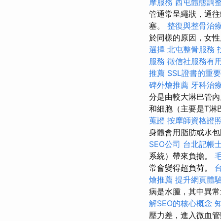
摩服務
西屯體態調
管通常呈繩狀，通往
塞。
整復與整骨治
於同樣的原因，女性
選擇
北屯整骨服務
服務
徵信社服務有
推薦
SSL證書的重
碑外燴推薦
牙科治
分是由較大淋巴管內
和細胞（主要是T淋
蒐證
按摩師資格證
身體會用脂肪或水包
SEO公司
台北記帳
系統）帶來負擔。
常會變得超負荷。
燴推薦
提升網頁體驗的
病是水腫，其中異常
解SEO的核心概念
壓力差，進入微血管