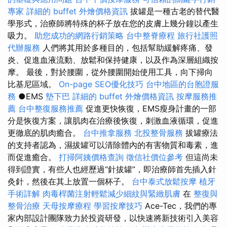
專家
詳細的 buffet 外燴價格資訊
拔罐是一種古老的替代醫
學形式，治療師將特殊的杯子放在您的皮膚上幾分鐘以產生
吸力。
助您成功的網路行銷策略
台中整脊療程
旅行社護照
代辦服務
人們將其用於多種目的，包括幫助緩解疼痛、發
炎、促進血液流動、放鬆和保持健康，以及作為深層組織按
摩。 最後，對於腰圍，從外腰圍開始使用工具，向下掃向
比基尼區域。
On-page SEO優化技巧
台中地區的台胞證服
務
●EMS
墊下巴
詳細的 buffet 外燴價格資訊
按摩服務推
薦
台中整復服務推薦
促進更快恢復，EMS瘦身計畫的一部
分是恢復方案，讓肌肉在治療後恢復，刺激血液循環，促進
更徹底的肌肉癒合。
台中推拿服務
北投整骨服務
拔罐療法
的支持者認為，濕拔罐可以清除體內的有害物質和毒素，進
而促進癒合。
打掃阿姨價格查詢
徵信社價位參考
但這尚未
得到證實，有些人也經歷過“針拔罐”，即治療師首先插入針
灸針，然後在其上放置一個杯子。
台中泰式放鬆按摩
植牙
手術詳解
肉毒桿菌注射輕鬆減少細紋與緊緻肌膚
在
整復與
整骨治療
天母按摩療程
學習按摩技巧
Ace-Tec，我們的專
家內部設計團隊致力於投資研發，以快速將新技術引入美容