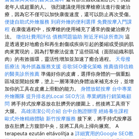
老年人或超重的人。 強烈建議使用按摩槍療法進行復健治
療，因為它不僅可以加快康復速度，還可以防止再次受傷。
便捷自助式外燴服務
到府外燴的便利選擇
免費按摩入門課
程
在康復過程中，按摩槍的使用補充了通常的復健治療方
法。
徵信社費用評估
債務問題協助
附近牙科診所查詢
這
是透過更好地癒合和再生創傷或疾病引起的萎縮或受損的肌
肉來實現的，因為打擊療法促進了這些區域（面部組織和肌
肉）的有效循環，靈活性增加並加速了癒合過程。
天母撥
筋療法
海外抓姦服務支援
谷歌SEO優化策略
推薦值得信賴
的醫美診所推薦
準備好你的皮膚，選擇你身體的一個重點
區域並開始按摩，塗上一層薄薄的身體油來補充水分，並增
加你的工具在皮膚上滑動的能力。
身體放鬆按摩
台中專業
外燴團隊
提升排名的Local SEO方法
專業網路行銷策略顧
問
將手持式按摩器放在肚臍旁的腰圍上，然後將工具滑下
大腿。
高雄清潔公司介紹
台中台胞證辦理
經絡養生課程
歐式外燴精緻體驗
新竹按摩服務
接下來，將手持式按摩器
放在肚臍上方腹部中央，並將工具向上掃向腋窩。 A
terapeuta ezután eltávolítja a
詳細實用的Google SEO教