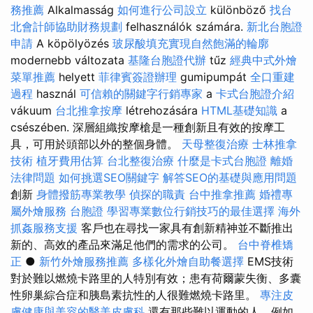
務推薦
Alkalmasság
如何進行公司設立
különböző
找台
北會計師協助財務規劃
felhasználók számára.
新北台胞證
申請
A köpölyözés
玻尿酸填充實現自然飽滿的輪廓
modernebb változata
基隆台胞證代辦
tűz
經典中式外燴
菜單推薦
helyett
菲律賓簽證辦理
gumipumpát
全口重建
過程
használ
可信賴的關鍵字行銷專家
a
卡式台胞證介紹
vákuum
台北推拿按摩
létrehozására
HTML基礎知識
a
csészében. 深層組織按摩槍是一種創新且有效的按摩工
具，可用於頭部以外的整個身體。
天母整復治療
士林推拿
技術
植牙費用估算
台北整復治療
什麼是卡式台胞證
離婚
法律問題
如何挑選SEO關鍵字
解答SEO的基礎與應用問題
創新
身體撥筋專業教學
偵探的職責
台中推拿推薦
婚禮專
屬外燴服務
台胞證
學習專業數位行銷技巧的最佳選擇
海外
抓姦服務支援
客戶也在尋找一家具有創新精神並不斷推出
新的、高效的產品來滿足他們的需求的公司。
台中脊椎矯
正
●
新竹外燴服務推薦
多樣化外燴自助餐選擇
EMS技術
對於難以燃燒卡路里的人特別有效；患有荷爾蒙失衡、多囊
性卵巢綜合症和胰島素抗性的人很難燃燒卡路里。
專注皮
膚健康與美容的醫美皮膚科
還有那些難以運動的人，例如