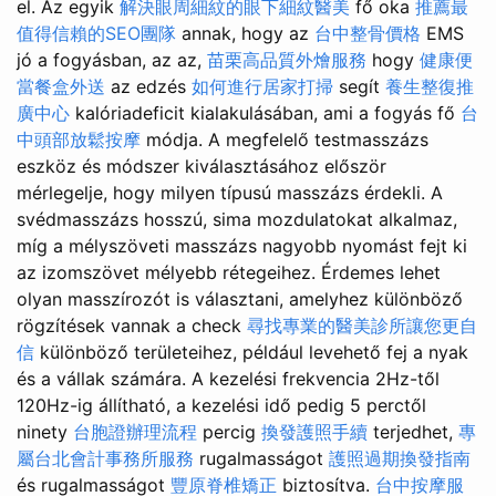
el. Az egyik
解決眼周細紋的眼下細紋醫美
fő oka
推薦最
值得信賴的SEO團隊
annak, hogy az
台中整骨價格
EMS
jó a fogyásban, az az,
苗栗高品質外燴服務
hogy
健康便
當餐盒外送
az edzés
如何進行居家打掃
segít
養生整復推
廣中心
kalóriadeficit kialakulásában, ami a fogyás fő
台
中頭部放鬆按摩
módja. A megfelelő testmasszázs
eszköz és módszer kiválasztásához először
mérlegelje, hogy milyen típusú masszázs érdekli. A
svédmasszázs hosszú, sima mozdulatokat alkalmaz,
míg a mélyszöveti masszázs nagyobb nyomást fejt ki
az izomszövet mélyebb rétegeihez. Érdemes lehet
olyan masszírozót is választani, amelyhez különböző
rögzítések vannak a check
尋找專業的醫美診所讓您更自
信
különböző területeihez, például levehető fej a nyak
és a vállak számára. A kezelési frekvencia 2Hz-től
120Hz-ig állítható, a kezelési idő pedig 5 perctől
ninety
台胞證辦理流程
percig
換發護照手續
terjedhet,
專
屬台北會計事務所服務
rugalmasságot
護照過期換發指南
és rugalmasságot
豐原脊椎矯正
biztosítva.
台中按摩服