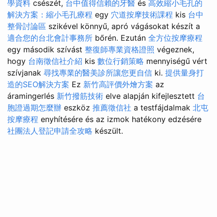
學資料
csészét,
台中值得信賴的牙醫
és
高效縮小毛孔的
解決方案：縮小毛孔療程
egy
穴道按摩技術課程
kis
台中
整骨討論區
szikével könnyű, apró vágásokat készít a
適合您的台北會計事務所
bőrén. Ezután
全方位按摩療程
egy második szívást
整復師專業資格證照
végeznek,
hogy
台南徵信社介紹
kis
數位行銷策略
mennyiségű vért
szívjanak
尋找專業的醫美診所讓您更自信
ki.
提供量身打
造的SEO解決方案
Ez
新竹高評價外燴方案
az
áramingerlés
新竹撥筋技術
elve alapján kifejlesztett
台
胞證過期怎麼辦
eszköz
推薦徵信社
a testfájdalmak
北屯
按摩療程
enyhítésére és az izmok hatékony edzésére
社團法人登記申請全攻略
készült.