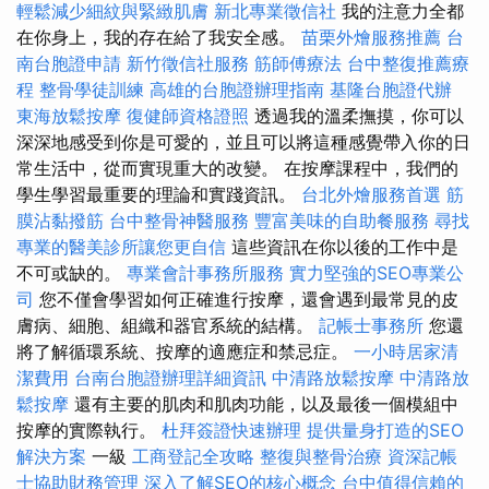
輕鬆減少細紋與緊緻肌膚
新北專業徵信社
我的注意力全都
在你身上，我的存在給了我安全感。
苗栗外燴服務推薦
台
南台胞證申請
新竹徵信社服務
筋師傅療法
台中整復推薦療
程
整骨學徒訓練
高雄的台胞證辦理指南
基隆台胞證代辦
東海放鬆按摩
復健師資格證照
透過我的溫柔撫摸，你可以
深深地感受到你是可愛的，並且可以將這種感覺帶入你的日
常生活中，從而實現重大的改變。 在按摩課程中，我們的
學生學習最重要的理論和實踐資訊。
台北外燴服務首選
筋
膜沾黏撥筋
台中整骨神醫服務
豐富美味的自助餐服務
尋找
專業的醫美診所讓您更自信
這些資訊在你以後的工作中是
不可或缺的。
專業會計事務所服務
實力堅強的SEO專業公
司
您不僅會學習如何正確進行按摩，還會遇到最常見的皮
膚病、細胞、組織和器官系統的結構。
記帳士事務所
您還
將了解循環系統、按摩的適應症和禁忌症。
一小時居家清
潔費用
台南台胞證辦理詳細資訊
中清路放鬆按摩
中清路放
鬆按摩
還有主要的肌肉和肌肉功能，以及最後一個模組中
按摩的實際執行。
杜拜簽證快速辦理
提供量身打造的SEO
解決方案
一級
工商登記全攻略
整復與整骨治療
資深記帳
士協助財務管理
深入了解SEO的核心概念
台中值得信賴的