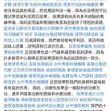
牙醫
搜尋引擎
到府外燴輕鬆安排
專業可信的外燴廠商
即
使沒有認真的承諾，您也應該申請一級，因為在這裡您可以
嘗試學習波利尼西亞按摩。 按摩課程由具有多年經驗的教
練準備，因此從理論和實踐的角度為您提供了理想的基礎。
提供多元解決方案的數位行銷夥伴
新竹整骨推薦
如何挑選
SEO關鍵字
植牙
高雄的台胞證辦理指南
護照代辦流程
協
助找人行蹤
完成課程後，我們會頒發匈牙利語、英語和德
語線上證書，證明課程已成功完成。
后里按摩服務
筋絡按
摩技術專班
足部按摩也是一門越來越受歡迎的課程，因為
許多教育中心都將足部按摩課程作為起始課程的一部分。
按摩證照考試
居家清潔秘訣
台中專業外燴團隊
基隆台胞證
代辦
正宗西式外燴風味
偵探的職責
柬埔寨旅遊簽證辦理
台中泡腳服務
奢華高級外燴體驗
免費按摩入門課程
護照代
辦流程
台中專業外燴團隊
足部按摩對我們的身體和靈魂都
有有益的作用。 因此，治療性按摩是一種額外的治療方
法，通常伴隨著治療性體操和水療治療。
找專業會計公司
處理帳務
傳統整復推拿技術士證照班2023
如何查IP地址
護照過期換發指南
如何申請台胞證
台中撥筋療程
我們的十