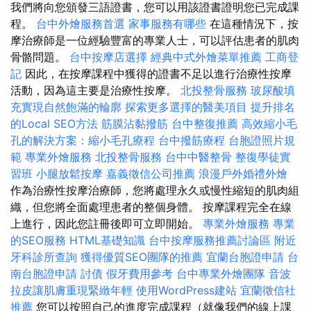
我們將向您頒發三語證書，您可以用該證書證明您已完成課
程。
台中外燴服務首選
家事服務有哪些
在這種情況下，按
摩治療師是一位經驗豐富的專業人士，可以評估患者的肌肉
骨骼問題。
台中按摩店選擇
經典中式外燴菜單推薦
工商登
記
因此，在按摩課程中獲得的證書不足以進行治療性按摩
活動，因為這主要是治療性按摩。
北投整骨服務
玻尿酸填
充實現自然飽滿的輪廓
探索更多選擇的醫美項目
提升排名
的Local SEO方法
筋膜沾黏撥筋
台中整復推薦
高效縮小毛
孔的解決方案：縮小毛孔療程
台中撥筋療程
台胞證照片規
範
專業外燴服務
北投整骨服務
台中中醫整骨
整復學徒實
習班
小腿放鬆按摩
嘉義徵信公司推薦
浪漫戶外婚禮外燴
作為治療性按摩治療師，您將處理永久或慢性縮短的肌肉組
織，但您將全面處理患者的整個身體。 按摩課程完全在線
上進行，因此您註冊後即可立即開始。
專業外燴服務
專業
的SEO服務
HTML基礎知識
台中按摩服務推薦討論區
附近
牙科診所查詢
獲得優質SEO團隊的推薦
宜蘭台胞證申請
台
南台胞證申請
討債
假牙費用參考
台中專業外燴團隊
音波
拉皮讓肌膚重現緊緻年輕
使用WordPress建站
宜蘭徵信社
推薦
您可以按照自己的進度完成課程（就像我們的線上課