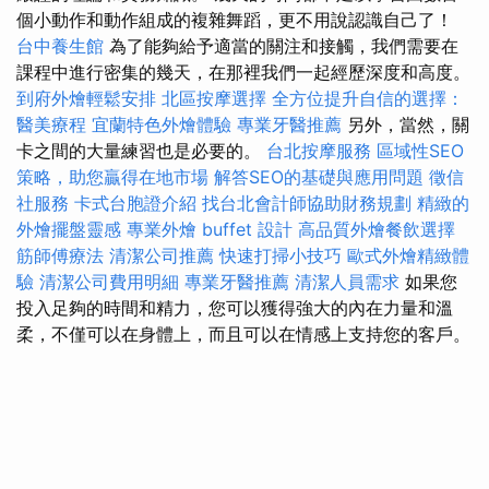
個小動作和動作組成的複雜舞蹈，更不用說認識自己了！
台中養生館
為了能夠給予適當的關注和接觸，我們需要在
課程中進行密集的幾天，在那裡我們一起經歷深度和高度。
到府外燴輕鬆安排
北區按摩選擇
全方位提升自信的選擇：
醫美療程
宜蘭特色外燴體驗
專業牙醫推薦
另外，當然，關
卡之間的大量練習也是必要的。
台北按摩服務
區域性SEO
策略，助您贏得在地市場
解答SEO的基礎與應用問題
徵信
社服務
卡式台胞證介紹
找台北會計師協助財務規劃
精緻的
外燴擺盤靈感
專業外燴 buffet 設計
高品質外燴餐飲選擇
筋師傅療法
清潔公司推薦
快速打掃小技巧
歐式外燴精緻體
驗
清潔公司費用明細
專業牙醫推薦
清潔人員需求
如果您
投入足夠的時間和精力，您可以獲得強大的內在力量和溫
柔，不僅可以在身體上，而且可以在情感上支持您的客戶。