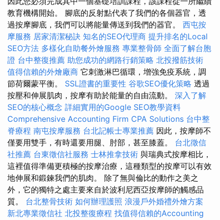
因此您必須完成其中一個基礎培訓課程，該課程從一所繼續
教育機構開始。 腳底的反射點代表了我們的各個器官，透
過按摩腳底，我們可以將能量傳送到我們的器官。
西屯按
摩服務
居家清潔秘訣
知名的SEO代理商
提升排名的Local
SEO方法
多樣化自助餐外燴服務
專業整骨師
全面了解台胞
證
台中整復推薦
助您成功的網路行銷策略
北投撥筋技術
值得信賴的外燴廠商
它刺激淋巴循環，增強免疫系統，調
節荷爾蒙平衡。
SSL證書的重要性
谷歌SEO優化策略
透過
按壓和伸展肌肉，按摩有助於能量的自由流動。
深入了解
SEO的核心概念
詳細實用的Google SEO教學資料
Comprehensive Accounting Firm CPA Solutions
台中整
脊療程
南屯按摩服務
台北記帳士專業推薦
因此，按摩師不
僅要用雙手，有時還要用腿、肘部，甚至膝蓋。
台北徵信
社推薦
台東徵信社服務
士林推拿技術
與瑞典式按摩相比，
這裡值得準備更積極的按摩治療，這種類型的按摩可以有效
地伸展和鍛鍊我們的肌肉。 除了無與倫比的動作之美之
外，它的獨特之處主要來自於波利尼西亞按摩師的觸感品
質。
台北整骨技術
如何辦理護照
浪漫戶外婚禮外燴方案
新北專業徵信社
北投整復療程
找值得信賴的Accounting