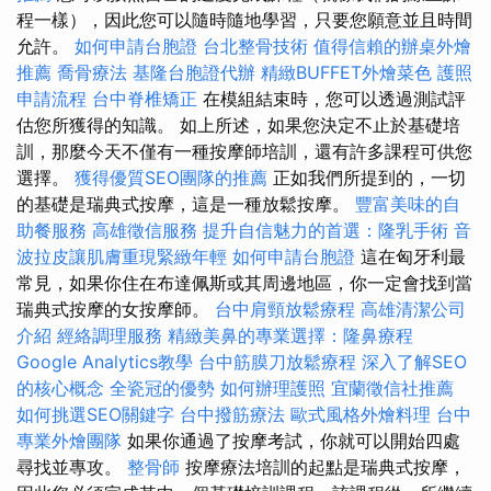
程一樣），因此您可以隨時隨地學習，只要您願意並且時間
允許。
如何申請台胞證
台北整骨技術
值得信賴的辦桌外燴
推薦
喬骨療法
基隆台胞證代辦
精緻BUFFET外燴菜色
護照
申請流程
台中脊椎矯正
在模組結束時，您可以透過測試評
估您所獲得的知識。 如上所述，如果您決定不止於基礎培
訓，那麼今天不僅有一種按摩師培訓，還有許多課程可供您
選擇。
獲得優質SEO團隊的推薦
正如我們所提到的，一切
的基礎是瑞典式按摩，這是一種放鬆按摩。
豐富美味的自
助餐服務
高雄徵信服務
提升自信魅力的首選：隆乳手術
音
波拉皮讓肌膚重現緊緻年輕
如何申請台胞證
這在匈牙利最
常見，如果你住在布達佩斯或其周邊地區，你一定會找到當
瑞典式按摩的女按摩師。
台中肩頸放鬆療程
高雄清潔公司
介紹
經絡調理服務
精緻美鼻的專業選擇：隆鼻療程
Google Analytics教學
台中筋膜刀放鬆療程
深入了解SEO
的核心概念
全瓷冠的優勢
如何辦理護照
宜蘭徵信社推薦
如何挑選SEO關鍵字
台中撥筋療法
歐式風格外燴料理
台中
專業外燴團隊
如果你通過了按摩考試，你就可以開始四處
尋找並專攻。
整骨師
按摩療法培訓的起點是瑞典式按摩，