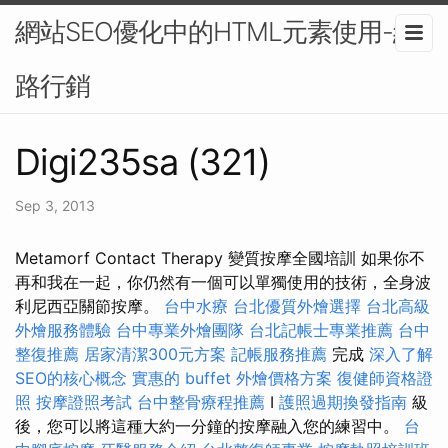
網站SEO優化中的HTML元素使用-網
路行銷
Digi235sa (321)
Sep 3, 2013
Metamorf Contact Therapy 變質按摩全國培訓 如果你不
再和我在一起，你仍然有一個可以單獨使用的技術，全身波
利尼西亞關節按摩。
台中水療
台北優質外燴選擇
台北高級
外燴服務體驗
台中專業外燴團隊
台北記帳士專業推薦
台中
整復推薦
居家清潔300元方案
記帳服務推薦
完成
深入了解
SEO的核心概念
實惠的 buffet 外燴價格方案
復健師資格證
照
按摩證照考試
台中整骨療程推薦
I
護照過期換發指南
級
後，您可以將這種大約一分鐘的按摩融入您的練習中。
台