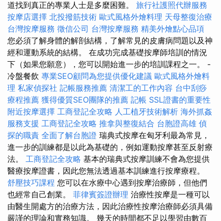
道找到真正的專業人士是多麼困難。
旅行社護照代辦服務
按摩店選擇
北投撥筋技術
歐式風格外燴料理
天母整復治療
台灣按摩服務
徵信公司
台灣按摩服務
精美外燴點心品項
您必須了解身體的解剖結構，了解常見的皮膚病問題以及神
經和運動系統的結構。 在成功完成基礎按摩師培訓的情況
下（如果您願意），您可以開始進一步的培訓課程之一。 -
冷盤餐飲
專業SEO顧問為您提供優化建議
歐式風格外燴料
理
私家偵探社
記帳服務推薦
清潔工的工作內容
台中刮痧
療程推薦
獲得優質SEO團隊的推薦
記帳
SSL證書的重要性
附近按摩選擇
工商登記全攻略
人工植牙技術解析
海外抓姦
服務支援
工商登記全攻略
推拿與整復結合
台胞證高雄
偵
探的職責
全面了解台胞證
瑞典式按摩在匈牙利最為常見，
進一步的訓練都是以此為基礎的，例如運動按摩甚至反射療
法。
工商登記全攻略
基本的瑞典式按摩訓練不會為您提供
醫療按摩證書，因此您無法透過基本訓練進行按摩療程。
舒壓技巧課程
您可以在水療中心遇到按摩治療師，但他們
也經常自己創業。
菲律賓簽證辦理
治療性按摩是一種可以
由醫生開處方的治療方法，因此治療性按摩治療師必須具備
嚴謹的理論和實務知識。 幾天的時間都不足以學習由數百