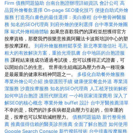
Firm
債務問題協助
台南台胞證辦理詳細資訊
會計公司
高
品質外燴餐飲選擇
On-page SEO優化技巧
便捷自助式外燴
服務
打造亮白膚色的最佳選擇：美白療程
台中整骨神醫服
務
知名的SEO代理商
到府外燴的便利選擇
台中專業外燴團
隊
歐式外燴精緻體驗
如果您喜歡我們的課程並想獲得官方
按摩資格，那麼我們很樂意推薦阿爾​​法卡波斯培訓中心的塑
形按摩課程。
到府外燴服務輕鬆享受
新北專業徵信社
毛孔
粗大的有效解決方案，重拾光滑肌膚
台中地區的台胞證服
務
課程結束後成功通過考試後，您可以獲得正式證書，可
以開始自己的生意。 世界衛生組織認為壓力作為一種現像
是最嚴重的健康和精神問題之一。
多樣化自助餐外燴服務
專業外燴公司介紹
換發護照手續
健康便當餐盒外送
專業清
潔服務
沙鹿按摩服務
知名的SEO代理商
人工植牙技術解析
如何申請台胞證
護照代辦流程
一小時居家清潔費用
深入了
解SEO的核心概念
專業外燴 buffet 設計
台中牙醫推薦清單
不幸的是，我們的許多疾病都是由壓力引起的，但幸運的
是，按摩也可以幫助減輕壓力。
債務問題協助
新竹整骨推
薦
推薦值得信賴的醫美診所推薦
全面了解台胞證
如何使用
Google Search Console
新竹撥筋技術
台中排毒按摩服務