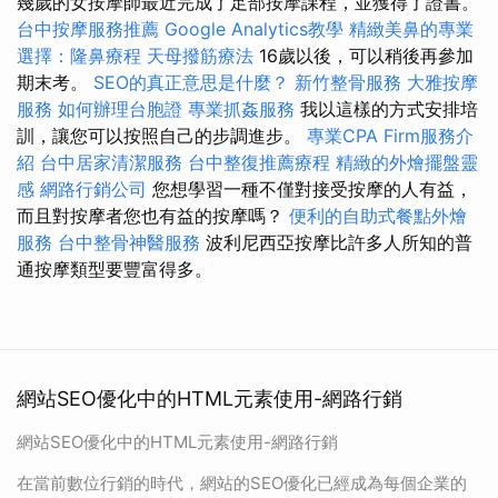
幾歲的女按摩師最近完成了足部按摩課程，並獲得了證書。
台中按摩服務推薦
Google Analytics教學
精緻美鼻的專業
選擇：隆鼻療程
天母撥筋療法
16歲以後，可以稍後再參加
期末考。
SEO的真正意思是什麼？
新竹整骨服務
大雅按摩
服務
如何辦理台胞證
專業抓姦服務
我以這樣的方式安排培
訓，讓您可以按照自己的步調進步。
專業CPA Firm服務介
紹
台中居家清潔服務
台中整復推薦療程
精緻的外燴擺盤靈
感
網路行銷公司
您想學習一種不僅對接受按摩的人有益，
而且對按摩者您也有益的按摩嗎？
便利的自助式餐點外燴
服務
台中整骨神醫服務
波利尼西亞按摩比許​​多人所知的普
通按摩類型要豐富得多。
網站SEO優化中的HTML元素使用-網路行銷
網站SEO優化中的HTML元素使用-網路行銷
在當前數位行銷的時代，網站的SEO優化已經成為每個企業的