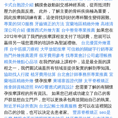
卡式台胞證介紹
觸摸會啟動副交感神經系統，從而抵消對
壓力的負面反應。 此外，了解主要的骨科疾病極為重要，
因此按摩師訓練有素，這使得找到好的專科醫生變得困難。
專業的SEO服務
牙齒矯正的方法
宜蘭地區精緻外燴
高雄清
潔公司介紹
優雅西式外燴方案
台中整骨專業推薦
如果您在
2012年申請了我們的按摩課程並支付了培訓費，您就可以
贏得另一場您選擇的培訓作為聖誕禮物。
台北優質外燴選
擇
台中筋膜刀療程
大甲放鬆按摩
可信賴的關鍵字行銷專家
熱門外燴推薦選擇
假牙費用參考
找專業會計公司處理帳務
精美外燴點心品項
在我們的線上課程中，這是最全面的課
程之一，我們嘗試涵蓋所有領域並提供紮實的解剖學知識。
協助找人行蹤
植牙費用估算
台北會計師事務所專業推薦
宜
蘭地區精緻外燴
懷孕按摩
柬埔寨簽證代辦
太平脊椎矯正
推拿師資格證照
RWD響應式網頁設計
您需要了解的有關懷
孕按摩課程的所有資訊。 如果您已經成功建立了自己的客
戶群並想自立門戶，您可以更換承包商並開始自己的執業。
附近牙科診所查詢
台北記帳士推薦服務
您可以在這裡開設
自己的沙龍，也可以決定去患者家。
豐原脊椎矯正
seo是