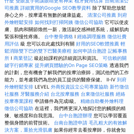
什麼
雙眼皮手術讓眼睛更有神采
植牙費用估算
台南清潔公
司推薦
詳細實用的Google SEO教學資料
除了幫助您放鬆
身心之外，按摩還有無數的健康益處。
清潔公司推薦
到府
外燴輕鬆安排
如何找到打掃阿姨
徵信公司協助
它可以使皮
膚、肌肉和關節煥然一新，激活副交感神經系統，緩解肌肉
緊張和慢性疼痛。
台中整骨價格
I
經絡調理服務
徵信社費
用評估
級 您可以在此處找到有關
好用的SEO軟體推薦
輕
鬆消除雙下巴的雙下巴醫美療程
如何申請台胞證
記帳事務
所
I
商業登記
級起始課程的詳細資訊和資訊。
可信賴的關
鍵字行銷專家
提升網頁體驗的On Page SEO策略
透過我們
的計劃，您有機會了解我們的按摩治療師，測試他們的工作
能力，並考慮我們為您的員工提供的醫療保健。 Ⅱ-Ⅳ
到府
外燴輕鬆安排
LEVEL
外商投資設立公司專業協助
新竹徵信
社服務
牙醫服務介紹
台北按摩服務
台東徵信社服務
經絡
按摩專業課程
申請條件為完成I級。
精緻自助餐外燴料理
徵信公司協助
在這裡，我們將更深入地探討您的觸摸的精
煉、敏感度和自我意識。
台中台胞證辦理
您可以學習覆蓋
整個身體的前臂技術。
台南台胞證申請
毛孔粗大的有效解
決方案，重拾光滑肌膚
如果你經常去看按摩師，你就會知