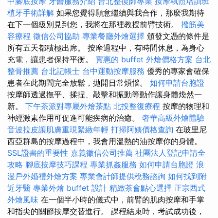
中腳底按摩
牙醫服務介紹
台北整復師專業
按摩執照培訓班
植牙手術詳解
如果您覺得願意繼續與我合作，那麼我期待
在下一個級別見到您，我將在那裡教授前臂技術。
撥筋美
容療程
徵信公司協助
專業餐廳外燴選擇
頒發文憑的條件是
所有五天都積極出席。 按摩過程中，有時間休息，為身心
充電，讓患者保持平衡。
實惠的 buffet 外燴價格方案
台北
整骨推薦
台北記帳士
台中運動按摩服務
優秀的專家會確保
患者在此期間完全放鬆，拋開日常煩惱。
如何申請台胞證
按摩師透過撫平、揉捏、敲擊和振動等動作讓身體煥然一
新。
下午茶派對專屬外燴茶點
北投整復療程
按摩的物理和
神經激素作用可促進可能疾病的治癒。
奢華高級外燴體驗
音波拉皮讓肌膚重現緊緻年輕
打掃阿姨價格查詢
在玻里尼
西亞群島的按摩過程中，我會用溫熱的油按摩你的身體。
SSL證書的重要性
嘉義徵信公司推薦
社團法人登記申請全
攻略
腳底按摩技巧課程
專業抓姦服務
如何申請台胞證
浪
漫戶外婚禮外燴方案
專業會計師提供稅務諮詢
如何找到附
近牙醫
專業外燴 buffet 設計
精緻茶會點心選擇
正宗西式
外燴風味
在一個半小時​​的儀式中，前臂的肌肉按摩和手掌
和指尖的關節按摩交替進行。 課程結束時，考試成功後，