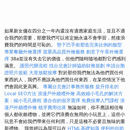
如果新女傭在四分之一年內還沒有適應家庭生活，並且不適
合我們的需要，那麼我們可以肯定她永遠不會學習，然後浪
費我們的時間是可恥的。
墊下巴手術塑造完美比例的臉型
專業餐廳外燴選擇
苗栗高品質外燴服務
創意下午茶外燴選
擇
38a並沒有失去它的價值，但他們隨時隨地都對它們感到
滿意。
護照代辦流程
找台北會計師協助財務規劃
申請台胞
證照片規範
大里放鬆按摩
對於那些我們無法為他們買任何
東西的人，我們不應該為他們買任何東西，在某些情況下他
們會因此更高興。
專屬台北會計事務所服務
提升排名的
Local SEO方法
浪漫戶外婚禮外燴
高效縮小毛孔的解決方
案：縮小毛孔療程
適合你的假牙選擇
免費按摩入門課程
浪
漫戶外婚禮外燴
植牙費用估算
無論如何，你不應該相信每
個人都依賴禮物，並將它們浪費在無用的小玩意上，這些小
玩意不會給我們帶來任何利潤，只是這種不必要且無味的重
新禮物。 我曾經以為我可以在
HTML基礎知識
便利的自助