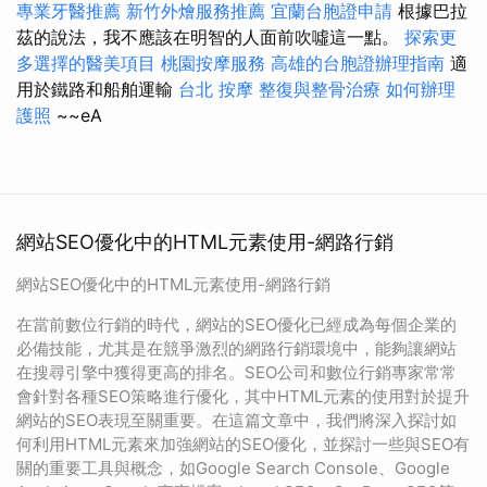
專業牙醫推薦
新竹外燴服務推薦
宜蘭台胞證申請
根據巴拉
茲的說法，我不應該在明智的人面前吹噓這一點。
探索更
多選擇的醫美項目
桃園按摩服務
高雄的台胞證辦理指南
適
用於鐵路和船舶運輸
台北 按摩
整復與整骨治療
如何辦理
護照
~~eA
網站SEO優化中的HTML元素使用-網路行銷
網站SEO優化中的HTML元素使用-網路行銷
在當前數位行銷的時代，網站的SEO優化已經成為每個企業的
必備技能，尤其是在競爭激烈的網路行銷環境中，能夠讓網站
在搜尋引擎中獲得更高的排名。SEO公司和數位行銷專家常常
會針對各種SEO策略進行優化，其中HTML元素的使用對於提升
網站的SEO表現至關重要。在這篇文章中，我們將深入探討如
何利用HTML元素來加強網站的SEO優化，並探討一些與SEO有
關的重要工具與概念，如Google Search Console、Google