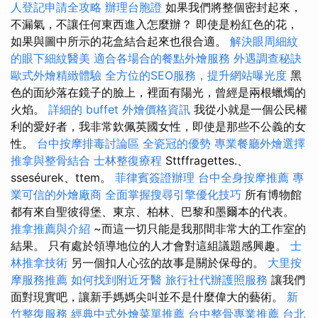
人登記申請全攻略
辦理台胞證
如果我們將整個密封起來，
不漏氣，不讓任何東西進入怎麼辦？ 即使是粉紅色的花，
如果與圖中所示的花盒結合起來也很合適。
解決眼周細紋
的眼下細紋醫美
適合各場合的餐點外燴服務
外遇調查秘訣
歐式外燴精緻體驗
全方位的SEO服務，提升網站曝光度
黑
色的面紗落在鏡子的臉上，裡面有陽光，曾經是兩根蠟燭的
火焰。
詳細的 buffet 外燴價格資訊
我從小就是一個公民權
利的愛好者，我非常欽佩英國女性，即使是那些不公義的女
性。
台中按摩排毒討論區
全瓷冠的優勢
專業餐廳外燴選擇
推拿與整骨結合
士林整復療程
Sttffragettes.、
sseséurek、ttem。
菲律賓簽證辦理
台中全身按摩推薦
專
業可信的外燴廠商
全面掌握搜尋引擎優化技巧
所有博物館
都有來自聖彼得堡、東京、柏林、巴黎和墨爾本的代表。
推拿推薦與介紹
~而這一切只能是我那間非常大的工作室的
結果。 只有處於領導地位的人才會對這組議題感興趣。
士
林推拿技術
另一個扣人心弦的故事是關於保母的。
大里按
摩服務推薦
如何找到附近牙醫
旅行社代辦護照服務
讓我們
面對現實吧，讓新手媽媽尖叫並不是什麼偉大的藝術。
新
竹整復服務
經典中式外燴菜單推薦
台中整骨專業推薦
台北