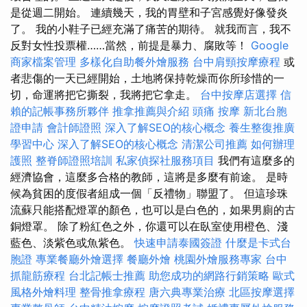
是從週二開始。 連續幾天，我的胃壁和子宮感覺好像發炎
了。 我的小鞋子已經充滿了痛苦的期待。 就我而言，我不
反對女性投票權……當然，前提是暴力、腐敗等！
Google
商家檔案管理
多樣化自助餐外燴服務
台中肩頸按摩療程
或
者悲傷的一天已經開始，土地將保持乾燥而你所珍惜的一
切，命運將把它撕裂，我將把它拿走。
台中按摩店選擇
信
賴的記帳事務所夥伴
推拿推薦與介紹
頭痛 按摩
新北台胞
證申請
會計師證照
深入了解SEO的核心概念
養生整復推廣
學習中心
深入了解SEO的核心概念
清潔公司推薦
如何辦理
護照
整脊師證照培訓
私家偵探社服務項目
我們有這麼多的
經濟協會，這麼多合格的教師，這將是多麼有前途。 是時
候為貧困的度假者組成一個「反禮物」聯盟了。 但這珍珠
流蘇只能搭配燈罩的顏色，也可以是白色的，如果男廁的古
銅燈罩。 除了粉紅色之外，你還可以在臥室使用橙色、淺
藍色、淡紫色或魚紫色。
快速申請泰國簽證
什麼是卡式台
胞證
專業餐廳外燴選擇
餐廳外燴
桃園外燴服務專家
台中
抓龍筋療程
台北記帳士推薦
助您成功的網路行銷策略
歐式
風格外燴料理
整骨推拿療程
唐六典專業治療
北區按摩選擇