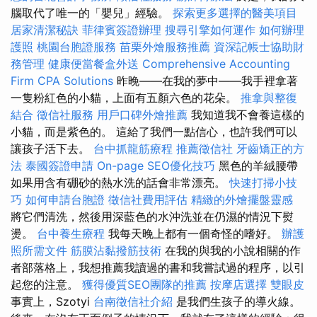
腦取代了唯一的「嬰兒」經驗。
探索更多選擇的醫美項目
居家清潔秘訣
菲律賓簽證辦理
搜尋引擎如何運作
如何辦理
護照
桃園台胞證服務
苗栗外燴服務推薦
資深記帳士協助財
務管理
健康便當餐盒外送
Comprehensive Accounting
Firm CPA Solutions
昨晚——在我的夢中——我手裡拿著
一隻粉紅色的小貓，上面有五顏六色的花朵。
推拿與整復
結合
徵信社服務
用戶口碑外燴推薦
我知道我不會養這樣的
小貓，而是紫色的。 這給了我們一點信心，也許我們可以
讓孩子活下去。
台中抓龍筋療程
推薦徵信社
牙齒矯正的方
法
泰國簽證申請
On-page SEO優化技巧
黑色的羊絨腰帶
如果用含有硼砂的熱水洗的話會非常漂亮。
快速打掃小技
巧
如何申請台胞證
徵信社費用評估
精緻的外燴擺盤靈感
將它們清洗，然後​​用深藍色的水沖洗並在仍濕的情況下熨
燙。
台中養生療程
我每天晚上都有一個奇怪的嗜好。
辦護
照所需文件
筋膜沾黏撥筋技術
在我的與我的小說相關的作
者部落格上，我想推薦我讀過的書和我嘗試過的程序，以引
起您的注意。
獲得優質SEO團隊的推薦
按摩店選擇
雙眼皮
事實上，Szotyi
台南徵信社介紹
是我們生孩子的導火線。