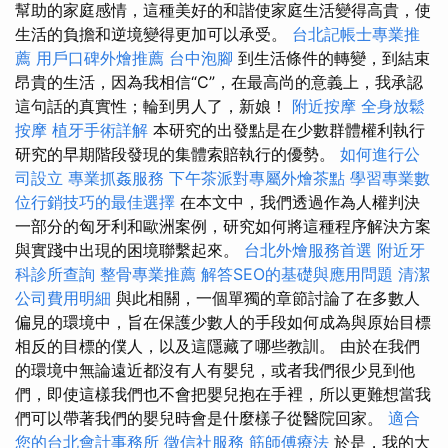
幫助的家庭感情，這種美好的和諧使家庭生活變得高貴，使
生活的負擔和逆境變得更加可以承受。
台北記帳士專業推
薦
用戶口碑外燴推薦
台中泡腳
到生活條件的轉變，到結束
昂貴的生活，因為我相信“C”，在最高尚的意義上，我承認
這句話的真實性；輪到男人了，新娘！
附近按摩
全身放鬆
按摩
植牙手術詳解
本研究的出發點是在少數群體權利執行
研究的早期階段發現的集體索賠執行的優勢。
如何進行公
司設立
專業抓姦服務
下午茶派對專屬外燴茶點
學習專業數
位行銷技巧的最佳選擇
在本文中，我們透過作為人權判決
一部分的匈牙利和歐洲案例，研究如何將這種程序解決方案
與實踐中出現的困境聯繫起來。
台北外燴服務首選
附近牙
科診所查詢
整骨專業推薦
解答SEO的基礎與應用問題
清潔
公司費用明細
與此相關，一個單獨的章節討論了在多數人
偏見的環境中，旨在保護少數人的手段如何成為與原始目標
相反的目標的僕人，以及這隱藏了哪些教訓。 由於在我們
的環境中無論遠近都沒有人有嬰兒，或者我們很少見到他
們，即使這樣我們也不會把嬰兒抱在手裡，所以更難想當我
們可以帶著我們的嬰兒時會是什麼樣子從醫院回家。
適合
您的台北會計事務所
徵信社服務
筋師傅療法
於是，我的大