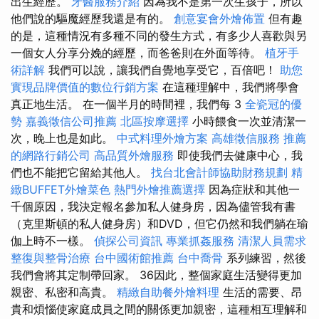
出生經歷。
牙醫服務介紹
因為我不是第一次生孩子，所以
他們說的驅魔經歷我還是有的。
創意宴會外燴佈置
但有趣
的是，這種情況有多種不同的發生方式，有多少人喜歡與另
一個女人分享分娩的經歷，而爸爸則在外面等待。
植牙手
術詳解
我們可以說，讓我們自覺地享受它，百倍吧！
助您
實現品牌價值的數位行銷方案
在這種理解中，我們將學會
真正地生活。 在一個半月的時間裡，我們每 3
全瓷冠的優
勢
嘉義徵信公司推薦
北區按摩選擇
小時餵食一次並清潔一
次，晚上也是如此。
中式料理外燴方案
高雄徵信服務
推薦
的網路行銷公司
高品質外燴服務
即使我們去健康中心，我
們也不能把它留給其他人。
找台北會計師協助財務規劃
精
緻BUFFET外燴菜色
熱門外燴推薦選擇
因為症狀和其他一
千個原因，我決定報名參加私人健身房，因為儘管我有書
（克里斯頓的私人健身房）和DVD，但它仍然和我們躺在瑜
伽上時不一樣。
偵探公司資訊
專業抓姦服務
清潔人員需求
整復與整骨治療
台中國術館推薦
台中喬骨
系列練習，然後
我們會將其定制帶回家。 36因此，整個家庭生活變得更加
親密、私密和高貴。
精緻自助餐外燴料理
生活的需要、昂
貴和煩惱使家庭成員之間的關係更加親密，這種相互理解和