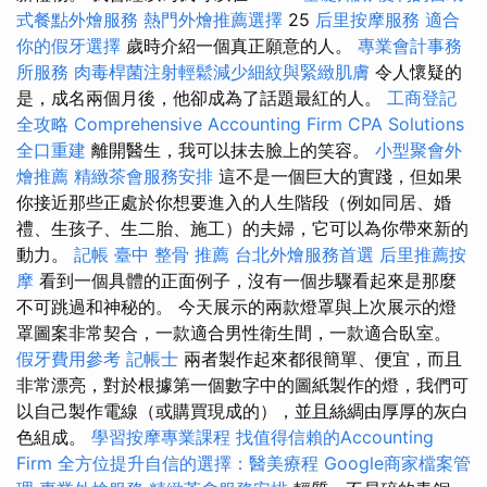
式餐點外燴服務
熱門外燴推薦選擇
25
后里按摩服務
適合
你的假牙選擇
歲時介紹一個真正願意的人。
專業會計事務
所服務
肉毒桿菌注射輕鬆減少細紋與緊緻肌膚
令人懷疑的
是，成名兩個月後，他卻成為了話題最紅的人。
工商登記
全攻略
Comprehensive Accounting Firm CPA Solutions
全口重建
離開醫生，我可以抹去臉上的笑容。
小型聚會外
燴推薦
精緻茶會服務安排
這不是一個巨大的實踐，但如果
你接近那些正處於你想要進入的人生階段（例如同居、婚
禮、生孩子、生二胎、施工）的夫婦，它可以為你帶來新的
動力。
記帳
臺中 整骨 推薦
台北外燴服務首選
后里推薦按
摩
看到一個具體的正面例子，沒有一個步驟看起來是那麼
不可跳過和神秘的。 今天展示的兩款燈罩與上次展示的燈
罩圖案非常契合，一款適合男性衛生間，一款適合臥室。
假牙費用參考
記帳士
兩者製作起來都很簡單、便宜，而且
非常漂亮，對於根據第一個數字中的圖紙製作的燈，我們可
以自己製作電線（或購買現成的），並且絲綢由厚厚的灰白
色組成。
學習按摩專業課程
找值得信賴的Accounting
Firm
全方位提升自信的選擇：醫美療程
Google商家檔案管