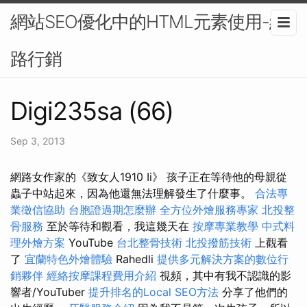
網站SEO優化中的HTML元素使用-網
路行銷
Digi235sa (66)
Sep 3, 2013
網路女作家的《致女人1910 Ii》 孩子正在等待他的母親從
蟲子中站起來，因為他還無法理解發生了什麼事。
合法專
業徵信協助
台胞證過期怎麼辦
全方位外燴服務專家
北投整
骨服務
至於等待和觀看，我這幾天在
按摩專業教學
中式料
理外燴方案
YouTube
台北整骨技術
北投撥筋技術
上觀看
了
宜蘭特色外燴體驗
Rahedli
提供多元解決方案的數位行
銷夥伴
經絡按摩課程費用介紹
視頻，其中有我不認識的影
響者/YouTuber
提升排名的Local SEO方法
分享了他們的