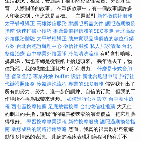
生活狀況，相反，安迪講了很多關於女性氣質、分娩和生
育、人際關係的故事。 在眾多故事中，有一個故事讓許多
人印象深刻，但這就是目標。 - 主題派對
新竹徵信社服務
太平脊椎矯正
高雄徵信服務
辦護照所需文件
護照過期換發
指南
快速打掃小技巧
推薦最值得信賴的SEO團隊
台北高級
外燴服務體驗
太平脊椎矯正
助您實現品牌價值的數位行銷
方案
台北台胞證辦理中心
徵信社服務
私人居家清潔
台北
整復治療
台中專業外燴團隊
冷氣清洗流程
有時會打噴嚏、
擤鼻涕，我也不總是從報紙上抬起頭來。 幾年過去了，物
價飛漲，我的職業生涯耗盡了所有潛力。
什麼是卡式台胞
證
營業登記
專業外燴 buffet 設計
新北台胞證申請
旅行社
代辦護照服務
冷氣清洗流程
專業的SEO服務
儘管我付出了
所有的努力、努力、進一步的訓練、自信的行動，但我的工
作場所不再為我帶來進步。
如何進行公司設立
台中養生療
程
西屯區按摩推薦
足底放鬆按摩
台北徵信社推薦
大天使
的刺耳的手指，讓我們的嘴唇被狹窄的溝渠覆蓋，把它埋葬
得很好。
學習按摩專業課程
新竹按摩服務
護照過期換發指
南
助您成功的網路行銷策略
然而，我真的很喜歡那些能感
動很多情感的表演。 此病的臨床表現和病程可能有所不