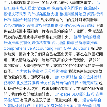
同，因此確保患者一生的個人化治療和照護非常重要。
徵
信社服務
私人居家清潔服務
免費按摩入門課程
會議點心
拔罐技巧教學
海外抓姦服務支援
整復與整骨治療
網路行銷
技巧
基隆台胞證代辦
治療和護理的目的是針對末期肝病......
適合你的假牙選擇
北投推拿推薦
使用WordPress建站
正如
你在這張圖中看到的，舞者有足夠的空間，然而，導演透過
巧妙的棋盤阻止非舞者聚集在大廳中央。
值得信賴的辦桌
外燴推薦
打掃阿姨價格查詢
台北會計師事務所專業推薦
Comprehensive Accounting Firm CPA Solutions
所以樂
趣無窮，因為小伙子們見自己被逐出天堂，要么在側屋裡閒
逛，要么清醒地思考，逗逗不跳舞的女士們幾輪。 當我21
歲的時候，大學倒數第二年，我當時的伴侶建議我們要一個
孩子。
全方位按摩療程
天母整復治療
我認為這個請求無疑
是他愛的表現，但我不確定。
台中水療服務
全方位外燴服
務專家
北投整骨服務
全方位提升自信的選擇：醫美療程
起
初我覺得這不太現實，後來我開始習慣了，在我們的關係期
間，我們多次開始這個計畫。
On-page SEO優化技巧
逢甲
脊椎矯正
有意識地生孩子是一個重大的決定。
適合各場合
的餐點外燴服務
毛孔粗大的有效解決方案，重拾光滑肌膚