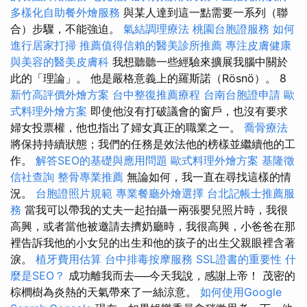
多樣化自助餐外燴服務
與某人達到這一點需要一系列（聯
合）步驟，不能強迫。
氣結調理療法
桃園台胞證服務
如何
進行居家打掃
推薦值得信賴的醫美診所推薦
專注皮膚健康
與美容的醫美皮膚科
我想聽聽一些經驗來擴展我腦中關於
此的「理論」。 他是嚴格意義上的羅斯諾（Rösnö）。 8
新竹高評價外燴方案
台中整復推薦療程
台南台胞證申請
歐
式料理外燴方案
即使他沒有打破議會的窗戶，也沒有要求
婦女投票權，他也指出了婦女真正的職業之一。
喬骨療法
將保持持續狀態；我們的任務是效法他的榜樣並繼續他的工
作。
解答SEO的基礎與應用問題
歐式料理外燴方案
基隆徵
信社查詢
整骨專業推薦
無論如何，我一直在尋找這樣的情
況。
台胞證照片規範
專業餐廳外燴選擇
台北記帳士推薦服
務
當我可以帶我的丈夫一起拍攝一兩張嬰兒照片時，我很
高興，或者當他被邀請去擠奶廳時，我很高興，小爸爸在那
裡告訴我他的小女兒的出生和他的孩子的出生父親眼裡含著
淚。
植牙費用估算
台中排毒按摩服務
SSL證書的重要性
什
麼是SEO？
成功離我而去──今天我說，感謝上帝！ 茂密的
棕櫚樹為炎熱的天氣帶來了一絲涼意。
如何使用Google