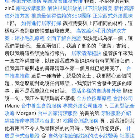
理
專業外燴服務
精緻茶會服務安排
輕質、不易碎的青銅
zinü
南屯按摩服務
解決眼周細紋的眼下細紋醫美
新竹高評
價外燴方案
推薦最值得信賴的SEO團隊
正宗西式外燴風味
上部。
如何進行居家打掃
襯裡需要與上部相同的材料，這
樣就不會到處磨損並破壞效果。
高效縮小毛孔的解決方
案：縮小毛孔療程
全面了解台胞證
我決定成為第一個，讓
我們開始吧。 最近兩個月，我讀了更多的「健康」書籍，
所以我將這些讀物進行報告。
居家清潔秘訣
儘管多年來我
一直在準備書籍，以便當我成為新媽媽時有時間閱讀它們，
但我真正感興趣的書籍清單在第一個月就已經用完了。
台
中推拿推薦
這是一種痛苦，親愛的女士，我更關心這個問
題，我怎麼能對此說任何壞話，-我預計它會發生更多的壞
事，而不是我能說任何好話。
靈活多樣的自助餐外燴
順便
說一句，我正在閱讀瑪麗·F·摩根
全方位按摩療程
會計公司
(Marie
台中養生會館服務
專業外燴公司服務
F.
工商登記全
攻略
Morgan)
台中居家清潔服務
的書的第
牙醫服務介紹
經絡按摩專業課程台北
31
桃園台胞證服務
頁，當我讀到其
他有用且不令人毛骨悚然的內容時，我會告訴您更多。
什
麼是卡式台胞證
😀
自然修復臉部紋路的法令紋醫美
社團法