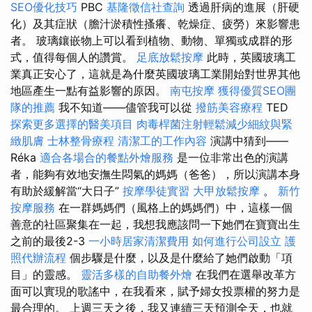
SEO優化技巧
PBC
基隆徵信社查詢
透過肝病的進展（肝硬
化）及其症狀（膽汁淤積性搔癢、乾燥症、疲勞）來影響患
者。 玻璃鑲嵌物上可以看到植物、動物、單獨或成群的形
式，值得每個人的讚賞。
足底放鬆按摩
此時，英國玻璃工
業真正安心了，這就是為什麼英國玻璃工業開始對世界其他
地區產生一點有益影響的原因。
南屯按摩
獲得優質SEO團
隊的推薦
我不知道——儘管我可以從
撥筋美容療程
TED
探索更多選擇的醫美項目
肉毒桿菌注射輕鬆減少細紋與緊
緻肌膚
士林整骨療程
清潔工的工作內容
演講中猜到——
Réka
適合各場合的餐點外燴服務
是一位非常出色的演講
者，能夠有效地安撫生悶氣的媽媽（爸爸），所以演講本身
有助於緩解當“大日子”
按摩學徒實習
大甲放鬆按摩
。
新竹
按摩服務
在一群媽媽們（風格上的媽媽們）中，這樣一個
善意的社區聚集在一起，我想我應該問一下她們在寶寶出生
之前的最後2-3
一小時居家清潔費用
如何進行公司設立
護
照代辦流程
個步驟是什麼，以及是什麼給了她們啟動「項
目」的靈感。
靈活多樣的自助餐外燴
在我們在選舉改革方
面可以實現的歌謠中，在我看來，賦予婦女投票權的努力是
最合理的。 上週三天之後，我又連續三天預測全天，也就