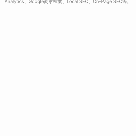
Analytics、Google商家檔案、Local SEO、On-Page SEO等。