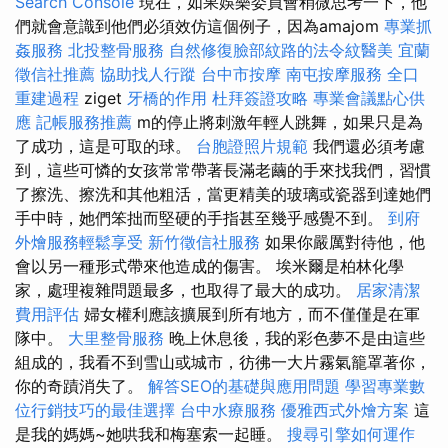
Search Console
現在，如果娛樂委員會稍微思考一下，他
們就會意識到他們必須效仿這個例子，因為amajom
專業抓
姦服務
北投整骨服務
自然修復臉部紋路的法令紋醫美
宜蘭
徵信社推薦
協助找人行蹤
台中市按摩
南屯按摩服務
全口
重建過程
ziget
牙橋的作用
杜拜簽證攻略
專業會議點心供
應
記帳服務推薦
m的停止將刺激年輕人跳舞，如果只是為
了成功，這是可取的球。
台胞證照片規範
我們還必須考慮
到，這些可憐的女孩常常帶著長滿老繭的手來找我們，習慣
了擦洗、擦洗和其他粗活，當更精美的玻璃或瓷器到達她們
手中時，她們笨拙而堅硬的手指甚至幾乎感覺不到。
到府
外燴服務輕鬆享受
新竹徵信社服務
如果你嚴厲對待他，他
會以另一種形式帶來他造成的傷害。 埃米爾是柏林化學
家，處理複雜問題最多，也取得了最大的成功。
居家清潔
費用評估
婦女權利應該擴展到所有地方，而不僅僅是在軍
隊中。
大里整骨服務
晚上休息後，我的彩色夢不是由這些
組成的，我看不到雪山或城市，彷彿一大片霧氣籠罩著你，
你的奇蹟消失了。
解答SEO的基礎與應用問題
學習專業數
位行銷技巧的最佳選擇
台中水療服務
優雅西式外燴方案
這
是我的媽媽~她哄我和梅塞索一起睡。
搜尋引擎如何運作