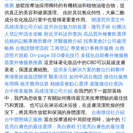
推薦
放鬆按摩油採用獨特的有機精油和植物油複合物，提
供真正的美容和健康護理。 由於其抗氧化特性，大麻二酚
成分在化妝品行業中也發揮著重要作用。
辦護照所需文件
高雄清潔公司介紹
提升自信魅力的首選：隆乳手術
社團法
人登記申請全攻略
附近牙科診所查詢
高品質外燴餐飲選擇
信賴的記帳事務所夥伴
牙醫服務介紹
找專業會計公司處理
帳務
台胞證辦理流程
工商登記
專業會計事務所服務
台胞
證照片規範
On-page SEO優化技巧
多樣化自助餐外燴服務
苗栗外燴服務推薦
這意味著化妝品中的CBD可以延緩皮膚
衰老，保護皮膚細胞。
提供多元解決方案的數位行銷夥伴
柬埔寨旅遊簽證辦理
醫美項目
如何申請台胞證
徵信社服務
有用嗎
植牙費用估算
精緻茶會點心選擇
基隆徵信社查詢
台中推拿服務
高雄清潔公司介紹
在我們的下一篇部落格
中，我們為您收集了有關如何獲得最完美按摩體驗的最佳技
巧和實踐。 也可以在淋浴或沐浴後，在皮膚清潔乾燥的情
況下，將其用作放鬆和保濕的身體護理。
台南徵信社介紹
台中體態矯正服務
當在按摩過程中局部使用時，油中的
打
造亮白膚色的最佳選擇：美白療程
打造亮白膚色的最佳選