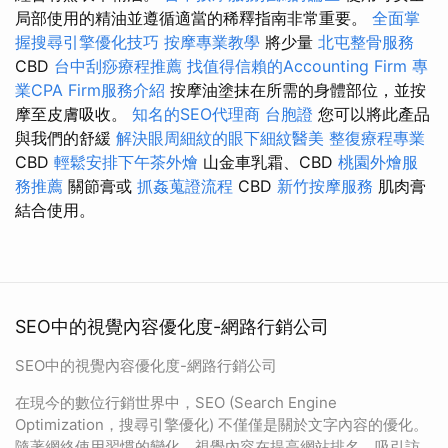
局部使用的精油並遵循適當的稀釋指南非常重要。
全面掌
握搜尋引擎優化技巧
按摩專業教學
將少量
北屯整骨服務
CBD
台中刮痧療程推薦
找值得信賴的Accounting Firm
專
業CPA Firm服務介紹
按摩油塗抹在所需的身體部位，並按
摩至皮膚吸收。
知名的SEO代理商
台胞證
您可以將此產品
與我們的舒緩
解決眼周細紋的眼下細紋醫美
整復療程專業
CBD
輕鬆安排下午茶外燴
山金車乳霜、CBD
桃園外燴服
務推薦
關節膏或
抓姦蒐證流程
CBD
新竹按摩服務
肌肉膏
結合使用。
SEO中的視覺內容優化度-網路行銷公司
SEO中的視覺內容優化度-網路行銷公司
在現今的數位行銷世界中，SEO (Search Engine
Optimization，搜尋引擎優化) 不僅僅是關於文字內容的優化。
隨著網絡使用習慣的變化，視覺內容在提高網站排名、吸引訪