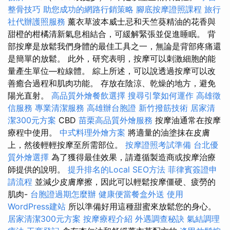
整骨技巧
助您成功的網路行銷策略
腳底按摩證照課程
旅行
社代辦護照服務
薰衣草波本威士忌和天竺葵精油的花香與
甜橙的柑橘清新氣息相結合，可緩解緊張並促進睡眠。 背
部按摩是放鬆我們身體的最佳工具之一，無論是背部疼痛還
是簡單的放鬆。 此外，研究表明，按摩可以刺激細胞的能
量產生單位—粒線體。 綜上所述，可以說透過按摩可以改
善癒合過程和肌肉功能。 存放在陰涼、乾燥的地方，避免
陽光直射。
高品質外燴餐飲選擇
搜尋引擎如何運作
高雄徵
信服務
專業清潔服務
高雄辦台胞證
新竹撥筋技術
居家清
潔300元方案
CBD
苗栗高品質外燴服務
按摩油通常在按摩
療程中使用。
中式料理外燴方案
將適量的油塗抹在皮膚
上，然後輕輕按摩至所需部位。
按摩證照考試準備
台北優
質外燴選擇
為了獲得最佳效果，請遵循製造商或按摩治療
師提供的說明。
提升排名的Local SEO方法
菲律賓簽證申
請流程
並減少皮膚摩擦，因此可以輕鬆按摩僵硬、疲勞的
肌肉-
台胞證過期怎麼辦
健康便當餐盒外送
使用
WordPress建站
所以準備好用這種甜蜜來放鬆您的身心。
居家清潔300元方案
按摩療程介紹
外遇調查秘訣
氣結調理