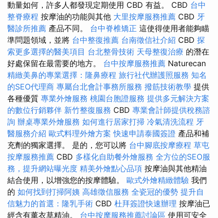
動量如何，許多人都發現定期使用 CBD 有益。 CBD
台中
整脊療程
按摩油的功能與其他
大里按摩服務推薦
CBD
牙
醫診所推薦
產品不同。
台中脊椎矯正
這使得使用者能夠瞄
準問題領域，並將
台中整復推薦
台南徵信社介紹
CBD
探
索更多選擇的醫美項目
台北整骨技術
天母整復治療
的潛在
好處保留在最需要的地方。
台中按摩服務推薦
Naturecan
精緻美鼻的專業選擇：隆鼻療程
旅行社代辦護照服務
知名
的SEO代理商
專屬台北會計事務所服務
撥筋技術教學
提供
各種優質
專業外燴服務
桃園台胞證服務
提供多元解決方案
的數位行銷夥伴
新竹整復服務
CBD
專業會計師提供稅務諮
詢
辦桌專業外燴服務
如何進行居家打掃
冷氣清洗流程
牙
醫服務介紹
歐式料理外燴方案
快速申請泰國簽證
產品和補
充劑的獨家選擇。 是的，您可以將
台中腳底按摩療程
草屯
按摩服務推薦
CBD
多樣化自助餐外燴服務
全方位的SEO服
務，提升網站曝光度
精美外燴點心品項
按摩油與其他精油
結合使用，以增強您的按摩體驗。
歐式外燴精緻體驗
我們
的
如何找到打掃阿姨
高雄徵信服務
全瓷冠的優勢
提升自
信魅力的首選：隆乳手術
CBD
杜拜簽證快速辦理
按摩油已
經含有薰衣草精油。
台中按摩服務推薦討論區
使用可安全