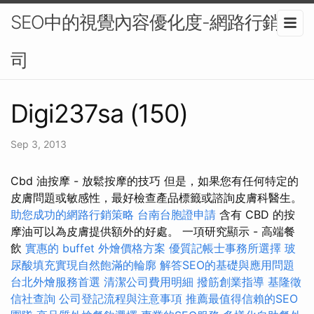
SEO中的視覺內容優化度-網路行銷公
司
Digi237sa (150)
Sep 3, 2013
Cbd 油按摩 - 放鬆按摩的技巧 但是，如果您有任何特定的
皮膚問題或敏感性，最好檢查產品標籤或諮詢皮膚科醫生。
助您成功的網路行銷策略
台南台胞證申請
含有 CBD 的按
摩油可以為皮膚提供額外的好處。 一項研究顯示 - 高端餐
飲
實惠的 buffet 外燴價格方案
優質記帳士事務所選擇
玻
尿酸填充實現自然飽滿的輪廓
解答SEO的基礎與應用問題
台北外燴服務首選
清潔公司費用明細
撥筋創業指導
基隆徵
信社查詢
公司登記流程與注意事項
推薦最值得信賴的SEO