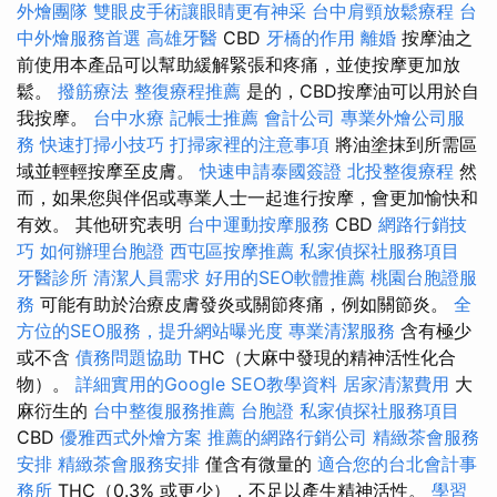
外燴團隊
雙眼皮手術讓眼睛更有神采
台中肩頸放鬆療程
台
中外燴服務首選
高雄牙醫
CBD
牙橋的作用
離婚
按摩油之
前使用本產品可以幫助緩解緊張和疼痛，並使按摩更加放
鬆。
撥筋療法
整復療程推薦
是的，CBD按摩油可以用於自
我按摩。
台中水療
記帳士推薦
會計公司
專業外燴公司服
務
快速打掃小技巧
打掃家裡的注意事項
將油塗抹到所需區
域並輕輕按摩至皮膚。
快速申請泰國簽證
北投整復療程
然
而，如果您與伴侶或專業人士一起進行按摩，會更加愉快和
有效。 其他研究表明
台中運動按摩服務
CBD
網路行銷技
巧
如何辦理台胞證
西屯區按摩推薦
私家偵探社服務項目
牙醫診所
清潔人員需求
好用的SEO軟體推薦
桃園台胞證服
務
可能有助於治療皮膚發炎或關節疼痛，例如關節炎。
全
方位的SEO服務，提升網站曝光度
專業清潔服務
含有極少
或不含
債務問題協助
THC（大麻中發現的精神活性化合
物）。
詳細實用的Google SEO教學資料
居家清潔費用
大
麻衍生的
台中整復服務推薦
台胞證
私家偵探社服務項目
CBD
優雅西式外燴方案
推薦的網路行銷公司
精緻茶會服務
安排
精緻茶會服務安排
僅含有微量的
適合您的台北會計事
務所
THC（0.3% 或更少），不足以產生精神活性。
學習