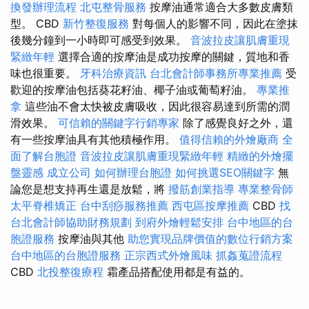
換發辦理流程
北屯整骨服務
按摩油通常適合大多數皮膚類
型。 CBD
新竹整復服務
對每個人的影響不同，因此在塗抹
後幾分鐘到一小時即可感受到效果。
音波拉皮讓肌膚重現
緊緻年輕
選擇合適的按摩油是成功按摩的關鍵，質地和香
味也很重要。
牙科治療資訊
台北會計師事務所專業推薦
受
歡迎的按摩油包括葵花籽油、椰子油或葡萄籽油。
專業推
拿
這些油不會太快被皮膚吸收，因此很容易達到所需的潤
滑效果。
可信賴的關鍵字行銷專家
除了感覺良好之外，還
有一些按摩油具有其他積極作用。
值得信賴的外燴廠商
全
面了解台胞證
音波拉皮讓肌膚重現緊緻年輕
精緻的外燴擺
盤靈感
成立公司
如何辦理台胞證
如何挑選SEO關鍵字
無
論您是想支持再生還是放鬆，將
撥筋創業指導
專業整骨師
太平脊椎矯正
台中刮痧服務推薦
西屯區按摩推薦
CBD
找
台北會計師協助財務規劃
到府外燴輕鬆安排
台中地區的台
胞證服務
按摩油與其他
助您實現品牌價值的數位行銷方案
台中地區的台胞證服務
正宗西式外燴風味
抓姦蒐證流程
CBD
北投整復療程
霜產品搭配使用都是有益的。