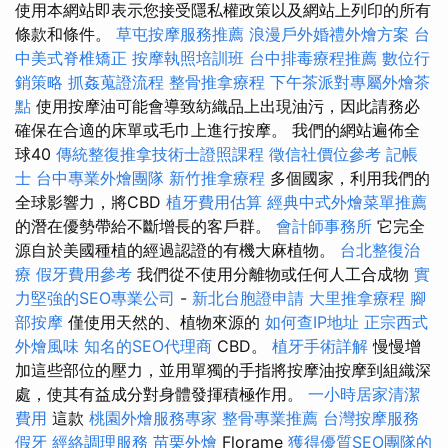
使用本網站即表示您接受隱私權政策以及網站上列印的所有
條款和條件。
草屯按摩服務推薦
浪漫戶外婚禮外燴方案
台
中美式脊椎矯正
按摩執照培訓班
台中排毒療程推薦
數位行
銷策略
抓姦蒐證流程
整骨推拿療程
下午茶派對專屬外燴茶
點
使用按摩油可能會導致紡織品上出現油污，因此請務必
確保在合適的床單或毛巾上進行按摩。 我們的網站遍佈全
球40
傳統整復推拿技術士證照課程
徵信社價位參考
記帳
士
台中專業外燴團隊
新竹推拿療程
多個國家，利用我們的
全球影響力，將CBD
植牙費用估算
經典中式外燴菜單推薦
的潛在優勢帶給不斷增長的客戶群。
會計師事務所
它完全
源自於美國種植的經過認證的有機大麻植物。
台北整復治
療
假牙費用參考
我們從不使用分離物或任何人工合成物
實
力堅強的SEO專業公司
-
新北台胞證申請
大里推拿療程
腳
部按摩
僅使用天然的、植物來源的
如何查IP地址
正宗西式
外燴風味
知名的SEO代理商
CBD。
植牙手術詳解
慢慢增
加這些部位的壓力，並用單獨的手指將按摩油按摩到組織深
處，使其有益成分對身體發揮積極作用。
一小時居家清潔
費用
這款
桃園外燴服務專家
整骨專業推薦
台灣按摩服務
假牙
經絡調理服務
苗栗外燴
Florame
獲得優質SEO團隊的