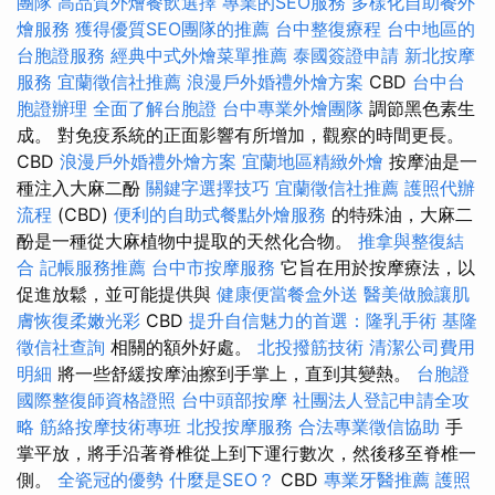
團隊
高品質外燴餐飲選擇
專業的SEO服務
多樣化自助餐外
燴服務
獲得優質SEO團隊的推薦
台中整復療程
台中地區的
台胞證服務
經典中式外燴菜單推薦
泰國簽證申請
新北按摩
服務
宜蘭徵信社推薦
浪漫戶外婚禮外燴方案
CBD
台中台
胞證辦理
全面了解台胞證
台中專業外燴團隊
調節黑色素生
成。 對免疫系統的正面影響有所增加，觀察的時間更長。
CBD
浪漫戶外婚禮外燴方案
宜蘭地區精緻外燴
按摩油是一
種注入大麻二酚
關鍵字選擇技巧
宜蘭徵信社推薦
護照代辦
流程
(CBD)
便利的自助式餐點外燴服務
的特殊油，大麻二
酚是一種從大麻植物中提取的天然化合物。
推拿與整復結
合
記帳服務推薦
台中市按摩服務
它旨在用於按摩療法，以
促進放鬆，並可能提供與
健康便當餐盒外送
醫美做臉讓肌
膚恢復柔嫩光彩
CBD
提升自信魅力的首選：隆乳手術
基隆
徵信社查詢
相關的額外好處。
北投撥筋技術
清潔公司費用
明細
將一些舒緩按摩油擦到手掌上，直到其變熱。
台胞證
國際整復師資格證照
台中頭部按摩
社團法人登記申請全攻
略
筋絡按摩技術專班
北投按摩服務
合法專業徵信協助
手
掌平放，將手沿著脊椎從上到下運行數次，然後移至脊椎一
側。
全瓷冠的優勢
什麼是SEO？
CBD
專業牙醫推薦
護照