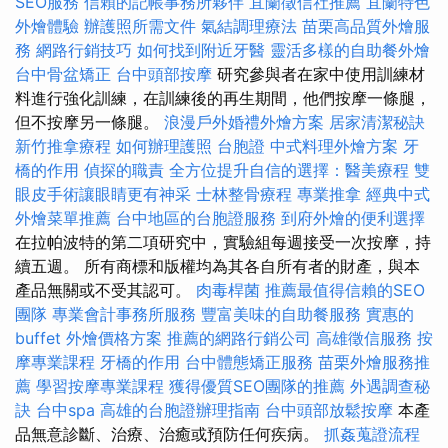
SEO服務
信賴的記帳事務所夥伴
宜蘭徵信社推薦
宜蘭特色
外燴體驗
辦護照所需文件
氣結調理療法
苗栗高品質外燴服
務
網路行銷技巧
如何找到附近牙醫
靈活多樣的自助餐外燴
台中骨盆矯正
台中頭部按摩
研究參與者在家中使用訓練材
料進行強化訓練，在訓練後的再生期間，他們按摩一條腿，
但不按摩另一條腿。
浪漫戶外婚禮外燴方案
居家清潔秘訣
新竹推拿療程
如何辦理護照
台胞證
中式料理外燴方案
牙
橋的作用
偵探的職責
全方位提升自信的選擇：醫美療程
雙
眼皮手術讓眼睛更有神采
士林整骨療程
專業推拿
經典中式
外燴菜單推薦
台中地區的台胞證服務
到府外燴的便利選擇
在拉帕波特的第二項研究中，實驗組每週接受一次按摩，持
續五週。 所有商標和版權均為其各自所有者的財產，與本
產品無關或不受其認可。
肉毒桿菌
推薦最值得信賴的SEO
團隊
專業會計事務所服務
豐富美味的自助餐服務
實惠的
buffet 外燴價格方案
推薦的網路行銷公司
高雄徵信服務
按
摩專業課程
牙橋的作用
台中體態矯正服務
苗栗外燴服務推
薦
學習按摩專業課程
獲得優質SEO團隊的推薦
外遇調查秘
訣
台中spa
高雄的台胞證辦理指南
台中頭部放鬆按摩
本產
品無意診斷、治療、治癒或預防任何疾病。
抓姦蒐證流程