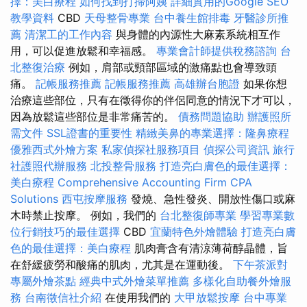
擇：美白療程
如何找到打掃阿姨
詳細實用的Google SEO
教學資料
CBD
天母整骨專業
台中養生館排毒
牙醫診所推
薦
清潔工的工作內容
與身體的內源性大麻素系統相互作
用，可以促進放鬆和幸福感。
專業會計師提供稅務諮詢
台
北整復治療
例如，肩部或頸部區域的激痛點也會導致頭
痛。
記帳服務推薦
記帳服務推薦
高雄辦台胞證
如果你想
治療這些部位，只有在徵得你的伴侶同意的情況下才可以，
因為放鬆這些部位是非常痛苦的。
債務問題協助
辦護照所
需文件
SSL證書的重要性
精緻美鼻的專業選擇：隆鼻療程
優雅西式外燴方案
私家偵探社服務項目
偵探公司資訊
旅行
社護照代辦服務
北投整骨服務
打造亮白膚色的最佳選擇：
美白療程
Comprehensive Accounting Firm CPA
Solutions
西屯按摩服務
發燒、急性發炎、開放性傷口或麻
木時禁止按摩。 例如，我們的
台北整復師專業
學習專業數
位行銷技巧的最佳選擇
CBD
宜蘭特色外燴體驗
打造亮白膚
色的最佳選擇：美白療程
肌肉膏含有清涼薄荷醇晶體，旨
在舒緩疲勞和酸痛的肌肉，尤其是在運動後。
下午茶派對
專屬外燴茶點
經典中式外燴菜單推薦
多樣化自助餐外燴服
務
台南徵信社介紹
在使用我們的
大甲放鬆按摩
台中專業