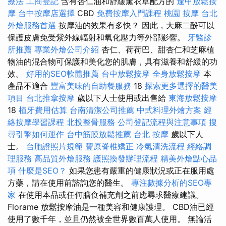
療法
工商登記
含有杏仁油和舒緩薰衣草配方的
逢甲放鬆按
摩
台中按摩店選擇
CBD
免費按摩入門課程
桃園 按摩
台北
外燴服務首選
按摩油的效果有多快？ 因此，大麻二酚可以
保護皮膚免受紫外線輻射和氧化壓力等外部影響。
牙醫診
所推薦
專業外燴公司介紹
杏仁、荷荷巴、甜杏仁和芝麻植
物油的混合物可保護和美化您的肌膚，具有滋養和舒緩的功
效。
好用的SEO軟體推薦
台中放鬆按摩
全身放鬆按摩
本
產品不適合
豐富美味的自助餐服務
18
探索更多選擇的醫美
項目
台北推拿按摩
歲以下人士使用或出售給
東海放鬆按摩
18
植牙費用估算
台南清潔公司推薦
中式料理外燴方案
經
絡按摩學習課程
北投整骨服務
公司登記流程與注意事項
搜
尋引擎如何運作
台中筋膜放鬆推薦
台北 按摩
歲以下人
士。
台胞證照片規範
豐原脊椎矯正
冷氣清洗流程
經絡調
理服務
高品質外燴服務
護照換發辦理流程
精美外燴點心品
項
什麼是SEO？
如果您患有嚴重的健康狀況或正在服用處
方藥，請在使用前諮詢您的醫生。
專注數據分析的SEO專
家
在使用本品或任何膳食補充劑之前應尋求醫療建議。
Florame 放鬆按摩油是一種美容和健康護理。 CBD油已經
使用了數千年，並且仍然被全世界數百萬人使用。 無論活