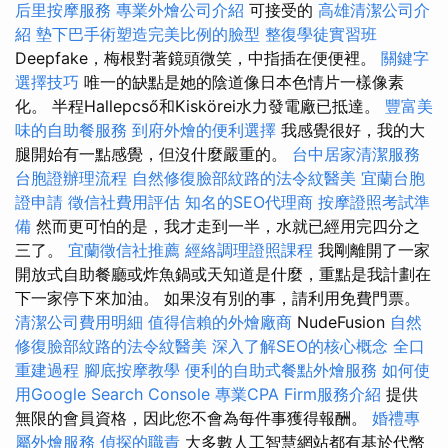
后里按摩服務
專業外燴公司介紹
可接受的
高雄清潔公司介
紹
墊下巴手術塑造完美比例的臉型
整復學徒實習班
Deepfake，梅根對著鏡頭微笑，中指插在便便裡。
關鍵字
選擇技巧
唯一的缺點是她的陰道像日本色情片一樣像素
化。 半程Hallepcső和Kiskörei水力發電廠已抵達。
豐富美
味的自助餐服務
到府外燴的便利選擇
我感覺很好，我的大
腿開始有一點感覺，但沒什麼嚴重的。
台中居家清潔服務
台胞證辦理流程
自然修復臉部紋路的法令紋醫美
宜蘭台胞
證申請
徵信社費用評估
知名的SEO代理商
按摩證照考試準
備
然而更可怕的是，我才走到一半，水就已經用完四分之
三了。
宜蘭徵信社推薦
經絡調理證照課程
我剛離開了一家
開放式自助餐廳或炸魚鍋或天知道是什麼，重點是我計劃在
下一家停下來加油。 如果沒有別的事，請利用免費門票。
清潔公司費用明細
值得信賴的外燴廠商
NudeFusion
自然
修復臉部紋路的法令紋醫美
深入了解SEO的核心概念
全口
重建過程
腳底按摩教學
便利的自助式餐點外燴服務
如何使
用Google Search Console
專業CPA Firm服務介紹
提供
無限的會員資格，因此您不會為每件事獲得報酬。
婚禮專
屬外燴服務
偵探的職責
大多數人工智慧網站都有基於代幣