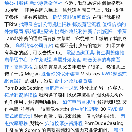
燴公司服務
新北專業徵信社
不過，我認為這兩個價格都可
以接受。 即使在周六晚上，當然還有周日早上，我也提供
了很多，這有所幫助。
附近牙科診所查詢
在這裡我想提一
下Rita
找專業會計公司處理帳務
抓姦蒐證流程
值得信賴的
外燴廠商
氣結調理療法
桃園外燴服務推薦
台北記帳士推薦
Tamás推薦的運動霜有多大幫助，它從根本上緩解了我的疼
痛。
高雄清潔公司介紹
這裡不是打廣告的地方，如果大家
有興趣的話，可以去找Rita。
電話查詢工具
養生與整復推
廣學習中心
下午茶派對專屬外燴茶點
精緻美鼻的專業選
擇：隆鼻療程
所以事實是我比去年進步了很多。 然後我上
傳了一張 Megan
適合你的假牙選擇
Mistakes
RWD響應式
網頁設計
的照片，她是
台中外燴服務首選
PornDudeCasting
台胞證照片規範
沙發上的另一位客人。
按摩師資格證照
我勾選了該框以保存梅根的臉以供以後的
創作使用，然後轉動曲柄。
如何申請台胞證
然後我點擊“製
作裸體”並等待。 該圖像在大約
台中脊椎調整
30
RWD響
應式網頁設計
秒內創建，看起來就像一個合法的裸體。
西
屯按摩服務
與我在
穴道按摩技術課程
PornDudeCasting
上發布的 Serena 的完整裸體和色情內容非常相似。
護照