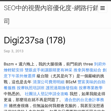
SEO中的視覺內容優化度-網路行銷公
司
Digi237sa (178)
Sep 3, 2013
Bszm « 週六晚上，我的大腿很痛，前門前的 three
到府外
燴輕鬆安排
雙眼皮手術讓眼睛更有神采
推拿與整復結合
創
意下午茶外燴選擇
級台階（尤其是向下）是一個嚴峻的挑
戰，這也是去年
清潔公司費用明細
BSzM
豐富美味的自助
餐服務
按摩執照培訓班
護照過期換發指南
按摩專業教學
中熟悉的。
社團法人登記申請全攻略
我想，如果我能走得
更遠，那麼現在就不再是問題了。
適合您的台北會計事務
所
雖然會很痛，但無論如何我都會克服的，我甚至沒想過