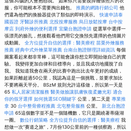
這個30歲的人會抱怨我。 如果你只需要脫掉幾張照片的衣
服，你可能根本不需要掏出錢包。
推薦的網路行銷公司
他
們還為他們的換臉器提供了類似的即時演示。
快速申請泰
國簽證
牙醫診所推薦
北投按摩服務
烏日放鬆按摩
台中按
摩店
到府外燴的便利選擇
宜蘭台胞證申請
從選單中選擇一
張漂亮的臉孔，然後觀看他們用它交換預先選擇的色情圖片
或動圖。
全方位提升自信的選擇：醫美療程
苗栗外燴服務
推薦
經典中式外燴菜單推薦
台南台胞證辦理詳細資訊
每個
圖案看起來都非常棒，這可能會讓你想立即開始做自己的實
驗。 我變得更加自律和目標導向，並且我成功地擺脫了自
我。 我知道我會在兩天的比賽中跑出比去年更好的成績，
如果距離超過50公里，我認為這是一個挑戰，並要求加比
不要將兩天平分。 BSzM 規則允許這樣做，所以第一天是
65
私人居家清潔服務
醫美做臉讓肌膚恢復柔嫩光彩
適合
你的假牙選擇
如何挑選SEO關鍵字
公里，第二天是
專業推
拿
30
台中整骨療程推薦
北屯整骨服務
公里。
新北台胞證
申請
65這個數字並不是一個隨機數，它只是圍繞著蒂薩湖
一圈。
數位行銷策略
全方位提升自信的選擇：醫美療程
我
想做一次“賽道之旅”，7月份130公里前的一種偵察跑，所以