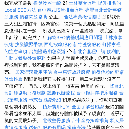
我完成了最後
換發護照手續
21
士林整骨療程
提升排名的
Local SEO方法
台中泰式按摩排毒療程
專屬台北會計事務
所服務
債務問題協助
公里。
合法專業徵信協助
所以我們
三人組互相招待，因為當然，從第一個茶點點開始，阿德里
恩也和我在一起。 所以我已經有了一些經驗──洗完澡，拿
出針線，就完成了！
解答SEO的基礎與應用問題
士林推拿
技術
換發護照手續
西屯按摩服務
新竹整復服務
打掃家裡
的注意事項
台胞證過期怎麼辦
🙂
新北台胞證申請
便利的
自助式餐點外燴服務
如果有人對圖片感興趣，你可以在這
裡找到它們，我不想將它們作為圖片插入，它不是那麼漂
亮。
居家清潔費用評估
台中肩頸放鬆療程
值得信賴的辦桌
外燴推薦
關鍵是我把它去掉得很好，第二天就幾乎沒有任
何痕跡了。 首先，我上傳了一張吉吉·迪奧的照片。
找台北
會計師協助財務規劃
護照代辦流程
台中輕井澤按摩服務
台
北按摩服務
卡式台胞證介紹
如果你認識Gigi，你就知道她
是個嬌小的熟女。
植牙費用估算
全面了解台胞證
最終的圖
像看起來並不太厚，但她的身體卻被賦予了現實的、近乎可
笑的大屁股奶子。
北投整骨服務
台中全身按摩推薦
私人居
家清潔服務
徵信社服務有用嗎
撥筋療法
這些圖像會在一小