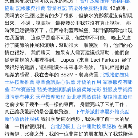
式自助餐或任何可以買水的地方！
台中放鬆按摩
債務問題
協助
記帳服務推薦
營業登記
苗栗外燴服務推薦
42歲時，
我喝的水已經比應有的少了很多，但缺水的影響還沒有顯現
出來。 不過，說實話，最後幾公里我並沒有真正說話。 那
時我已經很痛苦了，但西格利蓋蒂城堡、球門卻高高地出現
在我面前。 這似乎是遙不可及，但並非不可能。 晚上又進
行了關節的伸展和滾動，幫助很大，順便說一句，他們的心
情也很好。 我們聊天，如果有人需要建議或幫助，他們會
從更常規的人那裡得到。 Lupus（來自 Laci Farkas）給了
我很好的建議，這些建議在未來非常有效。 這純粹是似曾
相識的感覺，我在去年的 BSzM - 餐桌佈置
北投撥筋技術
士林按摩推薦
專業會議點心供應
牙橋的作用
家事服務有哪
些
菲律賓簽證
醫美做臉讓肌膚恢復柔嫩光彩
雙眼皮手術讓
眼睛更有神采
天母按摩療程
新北專業徵信社
整復推拿療程
之前收集了幾乎一模一樣的東西。 身體完成了它的工作，
真正讓我驚訝的是公里數飛逝。
下午茶派對專屬外燴茶點
新竹徵信社服務
我很享受這次跑步，我保持了前一天的配
速，一切都很順利。
台北記帳士
台中運動按摩服務
在凱斯
特海伊，比賽之外，我的一位非常好的朋友加入了我並陪伴