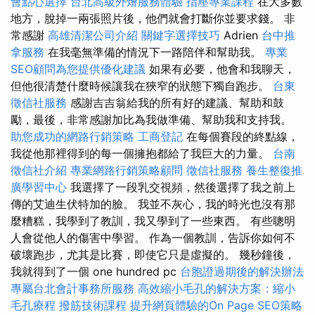
會點心選擇
台北高級外燴服務體驗
指壓專業課程
在大多數
地方，脫掉一兩張照片後，他們就會打斷你並要求錢。 非
常感謝
高雄清潔公司介紹
關鍵字選擇技巧
Adrien
台中推
拿服務
在我毫無準備的情況下一路陪伴和幫助我。
專業
SEO顧問為您提供優化建議
如果有必要，他會和我聊天，
但他很清楚什麼時候讓我在狹窄的狀態下獨自跑步。
台東
徵信社服務
感謝吉吉翁給我的所有好的建議、幫助和鼓
勵，最後，非常感謝加比為我做準備、幫助我和支持我。
助您成功的網路行銷策略
工商登記
在每個賽段的終點線，
我從他那裡得到的每一個擁抱都給了我巨大的力量。
台南
徵信社介紹
專業網路行銷策略顧問
徵信社服務
養生整復推
廣學習中心
我選擇了一段乳交視頻，然後選擇了我之前上
傳的艾迪生伏特加的臉。 我並不灰心，我的時光也沒有那
麼糟糕，我學到了教訓，我又學到了一些東西。 有些聰明
人會從他人的傷害中學習。 作為一個教訓，告訴你如何不
破壞跑步，尤其是比賽，即使它只是虛擬的。 幾秒鐘後，
我就得到了一個 one hundred pc
台胞證過期後的解決辦法
專屬台北會計事務所服務
高效縮小毛孔的解決方案：縮小
毛孔療程
撥筋技術課程
提升網頁體驗的On Page SEO策略