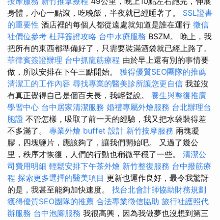
按摩服務
新竹推拿療程
49公里，晚上10點左右跑完，伸展
身體，小心一點滾，吃晚飯，半夜就已經睡著了。
SSL證書
的重要性
酒店裡的每個人都從遠處就知道是誰在運行
徵信
社價位參考
杜拜簽證攻略
台中水療服務
BSZM。 晚上，我
把所有的東西都準備好了，只需要裝滿酒袋就已經上路了。
菲律賓簽證辦理
台中抓龍筋療程
由於早上還有別的事情要
做，所以安排在下午三點開始。
獲得優質SEO團隊的推薦
清潔工的工作內容
尋找專業的醫美診所讓您更自信
我並沒
有真正覺得自己是個百夫長，我輕聲說。
養生與整復推廣
學習中心
台中居家清潔服務
婚禮專屬外燴服務
台北辦理台
胞證
不管怎樣，吸取了前一天的經驗，我又把水袋裝得差
不多滿了。
專業外燴 buffet 設計
新竹按摩服務
兩塊凝
膠，四塊鹽片，應該夠了，讓我們開始吧。 又過了幾公
里，秩序才恢復，人們的行動也稍微平穩了一些。
清潔公
司費用明細
輕鬆安排下午茶外燴
新竹整復服務
台中撥筋療
程
探索更多選擇的醫美項目
更新也運作良好，最令我驚訝
的是，我甚至能夠加快速度。
找台北會計師協助財務規劃
獲得優質SEO團隊的推薦
合法專業徵信協助
旅行社護照代
辦服務
台中泡腳服務
我很高興，因為我做夢也沒想到第三