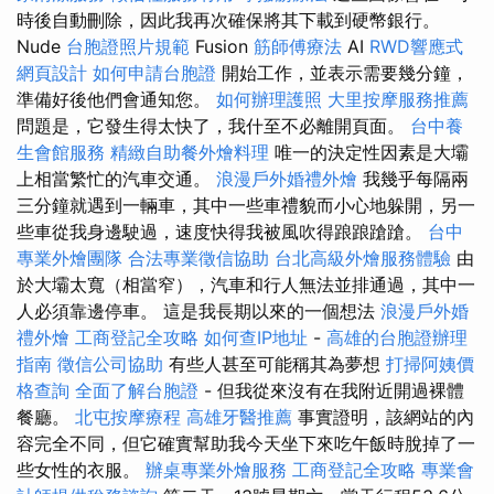
時後自動刪除，因此我再次確保將其下載到硬幣銀行。
Nude
台胞證照片規範
Fusion
筋師傅療法
AI
RWD響應式
網頁設計
如何申請台胞證
開始工作，並表示需要幾分鐘，
準備好後他們會通知您。
如何辦理護照
大里按摩服務推薦
問題是，它發生得太快了，我什至不必離開頁面。
台中養
生會館服務
精緻自助餐外燴料理
唯一的決定性因素是大壩
上相當繁忙的汽車交通。
浪漫戶外婚禮外燴
我幾乎每隔兩
三分鐘就遇到一輛車，其中一些車禮貌而小心地躲開，另一
些車從我身邊駛過，速度快得我被風吹得踉踉蹌蹌。
台中
專業外燴團隊
合法專業徵信協助
台北高級外燴服務體驗
由
於大壩太寬（相當窄），汽車和行人無法並排通過，其中一
人必須靠邊停車。 這是我長期以來的一個想法
浪漫戶外婚
禮外燴
工商登記全攻略
如何查IP地址
-
高雄的台胞證辦理
指南
徵信公司協助
有些人甚至可能稱其為夢想
打掃阿姨價
格查詢
全面了解台胞證
- 但我從來沒有在我附近開過裸體
餐廳。
北屯按摩療程
高雄牙醫推薦
事實證明，該網站的內
容完全不同，但它確實幫助我今天坐下來吃午飯時脫掉了一
些女性的衣服。
辦桌專業外燴服務
工商登記全攻略
專業會