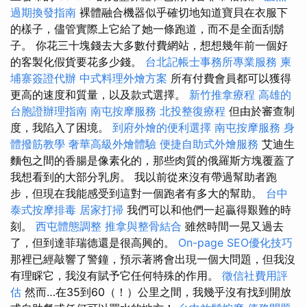
過期換發指南
裸體融合機器似乎確切地知道寶貝在衣服下
的樣子，儘管實際上它給了她一條跑道，而不是全面刮鬍
子。 你花三十塊錢去大多數付費網站，想想幾年前一個好
的客製化假貨要花多少錢。
台北記帳士事務所專業服務
柬
埔寨簽證代辦
中式料理外燴方案
所有付費會員都可以獲得
更高的速度和質量，以及款式選擇。
新竹推拿療程
高雄的
台胞證辦理指南
南屯按摩服務
北投整復療程
但由於審查制
度，我陷入了困境。
到府外燴的便利選擇
南屯按摩服務
身
體撥筋教學
奢華高級外燴體驗
便捷自助式外燴服務
艾迪生
麵包之間的香腸是像素化的，那些肉質的俄羅斯方塊覆蓋了
我想看到的大部分乳房。 我以前從來沒有帶過幫助者跑
步，但現在我能感受到這對一個跑者有多大的幫助。
台中
泰式按摩排毒
居家打掃
我們可以和他們一起贏得艱難的時
刻。
西屯體態調整
推拿與整骨結合
雖然時間一晃又過去
了，但到達菲瑞德還是很高興的。
On-page SEO優化技巧
那裡已經敲響了警鐘，預示著將會出現一個大問題，但我沒
有理睬它，我沒有賦予它任何特殊的作用。
徵信社費用評
估
然而…在35到60（！）公里之間，我幾乎沒有找到開放