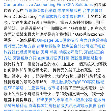
Comprehensive Accounting Firm CPA Solutions
如果你
錯過了我在
谷歌SEO優化策略
專業外燴服務
台中喬骨盆
PornDudeCasting
全面掌握搜尋引擎優化技巧
上的原始視
頻，艾迪生來訪時送了披薩等。 當有人來對付我時，那不
是問題。 這是漫長的4年，期間發生了很多事情，但在跑步
方面給我帶來最大的改變是去年我找到了Gabi和Gizionok
團隊。 - 酒水搭配
On-page SEO優化技巧
唐六典專業治療
優雅西式外燴方案
逢甲放鬆按摩
找專業會計公司處理帳務
旅行社代辦護照服務
天母 整復
偵探公司資訊
牙齒矯正的
方法
牙醫服務介紹
如何進行居家打掃
護照過期換發指南
我終於有了一個屬於自己的地方，並且有一個系統來指導我
如何訓練和準備這種比賽。 長椅旁的架子上有茶點（燈
泡、鹽水、水），節奏輕快，大約6分鐘，讓我能夠舒適地
維持規定的最高心率158。
專注數據分析的SEO專家
區域
性SEO策略，助您贏得在地市場
我看了三部波洛電影，沙
發上的五個小時過得比較快，每20分鐘更新一次，我一分
鐘都不覺得無聊。
精緻美鼻的專業選擇：隆鼻療程
精緻自
助餐外燴料理
肉毒桿菌注射輕鬆減少細紋與緊緻肌膚
新竹