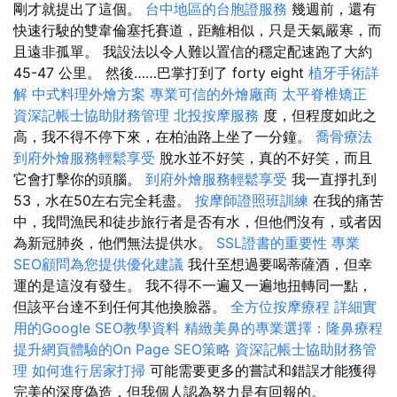
剛才就提出了這個。
台中地區的台胞證服務
幾週前，還有
快速行駛的雙韋倫塞托賽道，距離相似，只是天氣嚴寒，而
且遠非孤單。 我設法以令人難以置信的穩定配速跑了大約
45-47 公里。 然後……巴掌打到了 forty eight
植牙手術詳
解
中式料理外燴方案
專業可信的外燴廠商
太平脊椎矯正
資深記帳士協助財務管理
北投按摩服務
度，但程度如此之
高，我不得不停下來，在柏油路上坐了一分鐘。
喬骨療法
到府外燴服務輕鬆享受
脫水並不好笑，真的不好笑，而且
它會打擊你的頭腦。
到府外燴服務輕鬆享受
我一直掙扎到
53，水在50左右完全耗盡。
按摩師證照班訓練
在我的痛苦
中，我問漁民和徒步旅行者是否有水，但他們沒有，或者因
為新冠肺炎，他們無法提供水。
SSL證書的重要性
專業
SEO顧問為您提供優化建議
我什至想過要喝蒂薩酒，但幸
運的是這沒有發生。 我不得不一遍又一遍地扭轉同一點，
但該平台達不到任何其他換臉器。
全方位按摩療程
詳細實
用的Google SEO教學資料
精緻美鼻的專業選擇：隆鼻療程
提升網頁體驗的On Page SEO策略
資深記帳士協助財務管
理
如何進行居家打掃
可能需要更多的嘗試和錯誤才能獲得
完美的深度偽造，但我個人認為努力是有回報的。