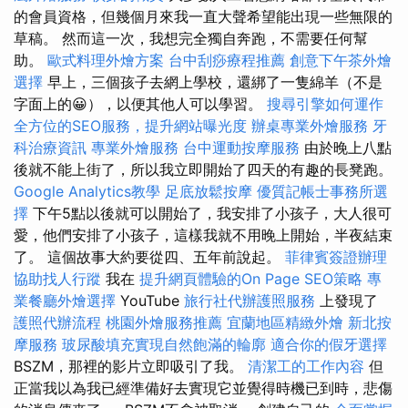
的會員資格，但幾個月來我一直大聲希望能出現一些無限的
草稿。 然而這一次，我想完全獨自奔跑，不需要任何幫
助。
歐式料理外燴方案
台中刮痧療程推薦
創意下午茶外燴
選擇
早上，三個孩子去網上學校，還綁了一隻綿羊（不是
字面上的😀），以便其他人可以學習。
搜尋引擎如何運作
全方位的SEO服務，提升網站曝光度
辦桌專業外燴服務
牙
科治療資訊
專業外燴服務
台中運動按摩服務
由於晚上八點
後就不能上街了，所以我立即開始了四天的有趣的長凳跑。
Google Analytics教學
足底放鬆按摩
優質記帳士事務所選
擇
下午5點以後就可以開始了，我安排了小孩子，大人很可
愛，他們安排了小孩子，這樣我就不用晚上開始，半夜結束
了。 這個故事大約要從四、五年前說起。
菲律賓簽證辦理
協助找人行蹤
我在
提升網頁體驗的On Page SEO策略
專
業餐廳外燴選擇
YouTube
旅行社代辦護照服務
上發現了
護照代辦流程
桃園外燴服務推薦
宜蘭地區精緻外燴
新北按
摩服務
玻尿酸填充實現自然飽滿的輪廓
適合你的假牙選擇
BSZM，那裡的影片立即吸引了我。
清潔工的工作內容
但
正當我以為我已經準備好去實現它並覺得時機已到時，悲傷