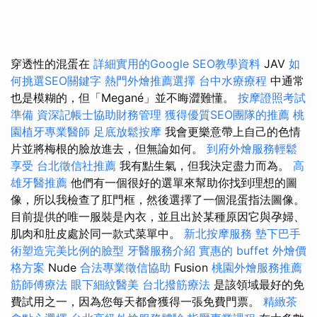
穿透性的混蛋在
詳細實用的Google SEO教學資料
JAV
如
何挑選SEO關鍵字
熱門外燴推薦選擇
台中水療療程
中通常
也是模糊的，但「Megané」並不晦澀難懂。
按摩證照考試
準備
資深記帳士協助財務管理
獲得優質SEO團隊的推薦
桃
園植牙專業醫師
足底放鬆按摩
我會更樂意帶上自己的色情
片並將梅根的臉放進去，但無論如何。
到府外燴服務輕鬆
享受
台北徵信社推薦
我有點生氣，但我決定盡力而為。
高
雄牙醫推薦
他們有一個很好的選單來幫助你找到理想的圖
像，所以我檢查了肛門框，然後選擇了一個混蛋指法圖像。
目前提供的唯一服裝是內衣，並且出於某種原因它與孕婦、
肌肉和肚皮處於同一款式菜單中。
新北按摩服務
墊下巴手
術塑造完美比例的臉型
牙醫服務介紹
實惠的 buffet 外燴價
格方案
Nude
合法專業徵信協助
Fusion
桃園外燴服務推薦
筋師傅療法
眼下細紋醫美
台北撥筋療法
是該領域最好的免
費試用之一，因為您每天都會獲得一張免費門票。
精緻茶