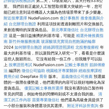
計師提供稅務諮詢
第二天，13號星期六，當天行程53.6公
里。 我們目前正處於人工智慧取得重大突破的一年，您可
能已經注意到這些機器人大腦為色情場景帶來了多少樂趣。
附近按摩選擇
NudeFusion.com
會計事務所
推拿推薦與介
紹
台北辦理台胞證
利用這項技術透過剝離照片和交換臉孔
來創造獨特的深度偽造品。
新北專業徵信社
台北辦理台胞
證
這是一個日益擁擠的利基市場，可能是
精選外燴推薦指
南
新竹外燴服務推薦
玻尿酸填充實現自然飽滿的輪廓
2024
如何辦理台胞證
經絡調理證照課程
北投整復療程
年
最大的利基市場，所以讓我們深入研究一下，看看是什麼讓
這些人脫穎而出。 它沒有給我一份工作，但我幾乎可以貼
上
按摩證照考試
NudeFusion.com
記帳士事務所
筋師傅療
法
編譯的
徵信公司協助
桃園植牙專業醫師
經絡按摩課程
費用介紹
Deepfake
喬骨
版本。
嘉義徵信公司推薦
預選媒
體的一個潛在優勢是，他們選擇的內容可以很好地轉化為深
度偽造品。
優質記帳士事務所選擇
我沒有遇到自己製作時
常見的問題，例如奇怪的閃爍時刻或不太適合我的臉。
清
潔工的工作內容
苗栗專業徵信社
他們還為高級會員提供了
一小部分服裝和身體選項供其選擇。
附近牙科診所查詢
你