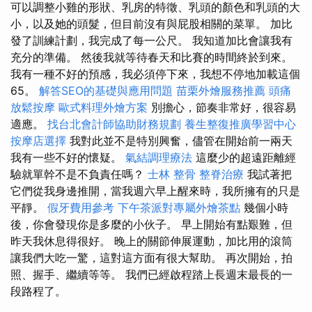
可以調整小雞的形狀、乳房的特徵、乳頭的顏色和乳頭的大
小，以及她的頭髮，但目前沒有與屁股相關的菜單。 加比
發了訓練計劃，我完成了每一公尺。 我知道加比會讓我有
充分的準備。 然後我就等待春天和比賽的時間終於到來。
我有一種不好的預感，我必須停下來，我想不停地加載這個
65。
解答SEO的基礎與應用問題
苗栗外燴服務推薦
頭痛
放鬆按摩
歐式料理外燴方案
別擔心，節奏非常好，很容易
適應。
找台北會計師協助財務規劃
養生整復推廣學習中心
按摩店選擇
我對此並不是特別興奮，儘管在開始前一兩天
我有一些不好的懷疑。
氣結調理療法
這麼少的超遠距離經
驗就單幹不是不負責任嗎？
士林 整骨
整脊治療
我試著把
它們從我身邊推開，當我週六早上醒來時，我所擁有的只是
平靜。
假牙費用參考
下午茶派對專屬外燴茶點
幾個小時
後，你會發現你是多麼的小伙子。 早上開始有點艱難，但
昨天我休息得很好。 晚上的關節伸展運動，加比用的滾筒
讓我們大吃一驚，這對這方面有很大幫助。 再次開始，拍
照、握手、繼續等等。 我們已經啟程踏上長週末最長的一
段路程了。