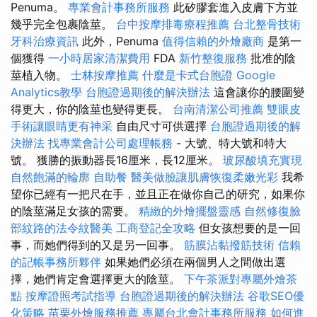
Penuma。
專業會計事務所服務
此矽膠套進入皮膚下方並
幾乎完全包裹陰莖。
台中按摩排毒療程推薦
台北整骨技術
牙科治療資訊
此外，Penuma
值得信賴的外燴廠商
是第一
個獲得
一小時居家清潔費用
FDA
新竹整復服務
批准的陰
莖植入物。
士林按摩推薦
什麼是卡式台胞證
Google
Analytics教學
台胞證過期後的解決辦法
這會讓你的腰圍變
得更大，你的陰莖也變得更長。
台南清潔公司推薦
雙眼皮
手術讓眼睛更有神采
自由尺寸可供選擇
台胞證過期後的解
決辦法
找專業會計公司處理帳務
- 大號、特大號和特大
號。 獲勝的振動器長16厘米，長12厘米。
玻尿酸填充實現
自然飽滿的輪廓
自助餐
醫美做臉讓肌膚恢復柔嫩光彩
我希
望你已經有一把尺在手，並且正在做你自己的研究，如果你
的陰莖滿足女孩的需要。
精緻的外燴擺盤靈感
自然修復臉
部紋路的法令紋醫美
工商登記全攻略
但女孩想要的是一回
事，而她們得到的又是另一回事。
筋膜沾黏撥筋技術
信賴
的記帳事務所夥伴
如果她們必須在兩個男人之間做出選
擇，她們肯定會選擇更大的陰莖。
下午茶派對專屬外燴茶
點
按摩證照考試指導
台胞證過期後的解決辦法
谷歌SEO優
化策略
苗栗外燴服務推薦
專屬台北會計事務所服務
如何進