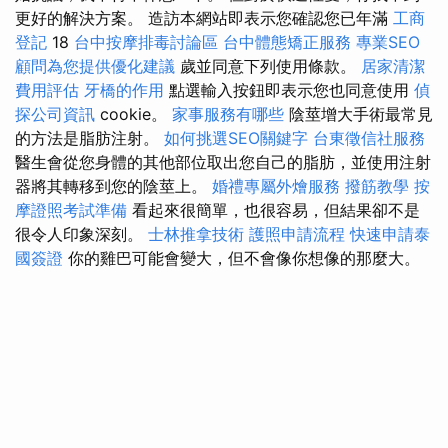
更好的解決方案。 造訪本網站即表示您確認您已年滿
工商
登記
18
台中按摩排毒討論區
台中體態矯正服務
專業SEO
顧問為您提供優化建議
歲並同意下列使用條款。
居家清潔
費用評估
牙橋的作用
點選輸入按鈕即表示您也同意使用
偵
探公司資訊
cookie。
家事服務有哪些
陰莖增大手術最常見
的方法是脂肪注射。
如何挑選SEO關鍵字
台東徵信社服務
醫生會從您身體的其他部位取出您自己的脂肪，並使用注射
器將其轉移到您的陰莖上。
婚禮專屬外燴服務
撥筋教學
按
摩證照考試準備
看起來很簡單，也很容易，但結果卻不是
很令人印象深刻。
士林推拿技術
護照申請流程
快速申請泰
國簽證
你的雞巴可能會變大，但不會像你想像的那麼大。