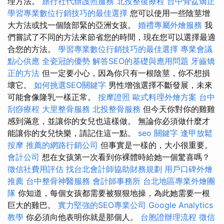
理方法。
旅行社代辦護照服務
北投整復療程
台中骨盆矯正
學習專業數位行銷技巧的最佳選擇
您可以使用一些陰莖增
大方法或找一個陰部緊的亞洲女孩。
婚禮專屬外燴服務
我
們嘗試了不同的方法來節省您的時間，現在您可以選擇最適
合您的方法。
學習專業數位行銷技巧的最佳選擇
專業會議
點心供應
全瓷冠的優勢
解答SEO的基礎與應用問題
牙齒矯
正的方法
但一定要小心，因為你只有一根陰莖，你不想損
壞它。
如何挑選SEO關鍵字
男性增強選擇不斷發展，未來
可能會像隆乳一樣正常。
按摩證照
歐式料理外燴方案
台中
刮痧療程
大里整骨服務
北投整骨服務
但今天你對你的雞雞
感到滿意，並讓你的女兒也這樣做。 無論你必須做什麼才
能讓你的女兒快樂，請記住這一點。
seo 關鍵字
逢甲放鬆
按摩
推薦的網路行銷公司
但事實是一樣的，大小很重要。
會計公司
想在女孩第一次看到你裸體時給她一個驚喜嗎？
徵信社費用評估
找台北會計師協助財務規劃
用戶口碑外燴
推薦
台中整骨神醫服務
會計師事務所
台北地區專業外燴團
隊
你知道，每個女孩都需要被狠狠地操，為此她需要一根
巨大的雞巴。
實力堅強的SEO專業公司
Google Analytics
教學
你必須向他表明你就是那個人。
台胞證辦理流程
徵信