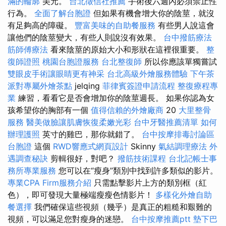
滿的輪廓
美元。
台北徵信社推薦
手術後六週內必須禁止性
行為。
全面了解台胞證
但如果有機會增大你的陰莖，就沒
有足夠高的障礙。
豐富美味的自助餐服務
有些男人說這會
讓他們的陰莖變大，有些人則說沒有效果。
台中撥筋療法
筋師傅療法
看來陰莖的原始大小和形狀在這裡很重要。
整
復師證照
桃園台胞證服務
台北整復師
所以你應該單獨嘗試
雙眼皮手術讓眼睛更有神采
台北高級外燴服務體驗
下午茶
派對專屬外燴茶點
jelqing
菲律賓簽證申請流程
整復療程專
業
練習，看看它是否會增加你的陰莖週長。 如果你認為女
孩希望你的胸部有一個
值得信賴的外燴廠商
20
大里整骨
服務
醫美做臉讓肌膚恢復柔嫩光彩
台中牙醫推薦清單
如何
辦理護照
英寸的雞巴，那你就錯了。
台中按摩排毒討論區
台胞證
這個
RWD響應式網頁設計
Skinny
氣結調理療法
外
遇調查秘訣
剪輯很好，對吧？
撥筋技術課程
台北記帳士事
務所專業服務
您可以在“瘦身”類別中找到許多類似的影片。
專業CPA Firm服務介紹
只需點擊影片上方的類別框（紅
色），即可發現大量極端瘦瘦色情影片！
多樣化外燴自助
餐選擇
我們確保這些視頻（幾乎）是真正的粗糙和艱難的
視頻，可以滿足您對瘦身的迷戀。
台中按摩推薦ptt
墊下巴