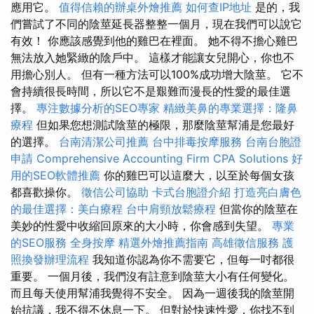
應用它。
值得信賴的辦桌外燴推薦
如何查IP地址
是的，我
們嘗試了不同的陰莖延長器整整一個月，現在我們可以說它
有效！ 你應該感覺到他的雞巴在裡面。 她不得不擔心雞巴
無法放入她緊緻的陰戶中。 這樣才能讓女兒開心，你也不
用擔心別人。 但有一種方法可以100%成功增大陰莖。 它不
會持續很長時間，所以它不是艱難而漫長的性愛的最佳選
擇。
專注數據分析的SEO專家
精緻美鼻的專業選擇：隆鼻
療程
但如果您想測試陰莖的極限，那麼陰莖幫浦是您最好
的選擇。
台南清潔公司推薦
台中排毒按摩服務
台南台胞證
申請
Comprehensive Accounting Firm CPA Solutions
好
用的SEO軟體推薦
你的雞巴可以這麼大，以至於每個女孩
都喜歡操你。
徵信公司協助
卡式台胞證介紹
打造亮白膚色
的最佳選擇：美白療程
台中肩頸放鬆療程
但當你的陰莖在
美妙的性愛中收縮回原來的大小時，你會感到失望。
專業
的SEO服務
全身按摩
精選外燴推薦指南
高雄徵信服務
護
照換發辦理流程
我知道你認為你不需要它，但每一吋都很
重要。 一個月後，我們沒有註意到陰莖大小有任何變化。
而且每天使用幫浦我覺得不安全。 因為一週後我的陰莖開
始抗議，我不得不休息一下。 但對於快速性愛，你找不到