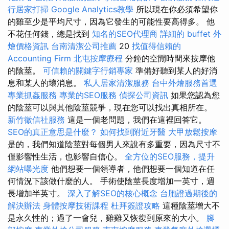
行居家打掃
Google Analytics教學
所以現在你必須希望你
的雞至少是平均尺寸，因為它發生的可能性要高得多。 他
不花任何錢，總是找到
知名的SEO代理商
詳細的 buffet 外
燴價格資訊
台南清潔公司推薦
20
找值得信賴的
Accounting Firm
北屯按摩療程
分鐘的空閒時間來按摩他
的陰莖。
可信賴的關鍵字行銷專家
準備好聽到某人的好消
息和某人的壞消息。
私人居家清潔服務
台中外燴服務首選
專業抓姦服務
專業的SEO服務
偵探公司資訊
如果您認為您
的陰莖可以與其他陰莖競爭，現在您可以找出真相所在。
新竹徵信社服務
這是一個老問題，我們在這裡回答它。
SEO的真正意思是什麼？
如何找到附近牙醫
大甲放鬆按摩
是的，我們知道陰莖對每個男人來說有多重要，因為尺寸不
僅影響性生活，也影響自信心。
全方位的SEO服務，提升
網站曝光度
他們想要一個領導者，他們想要一個知道在任
何情況下該做什麼的人。 手術使陰莖長度增加一英寸，週
長增加半英寸。
深入了解SEO的核心概念
台胞證過期後的
解決辦法
身體按摩技術課程
杜拜簽證攻略
這種陰莖增大不
是永久性的；過了一會兒，雞雞又恢復到原來的大小。
腳