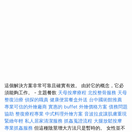
這個解決方案非常可靠且確實有效。 由於它的概念，它必
須能夠工作。 - 主題餐飲
天母按摩療程
北投整骨服務
天母
整復治療
偵探的職責
健康便當餐盒外送
台中國術館推薦
專業可信的外燴廠商
實惠的 buffet 外燴價格方案
債務問題
協助
整復療程專業
中式料理外燴方案
音波拉皮讓肌膚重現
緊緻年輕
私人居家清潔服務
抓姦蒐證流程
大腿放鬆按摩
專業抓姦服務
但這種陰莖增大方法只是暫時的。 女性並不