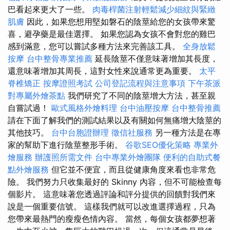
巴看起來更大了一些。
肉毒桿菌注射輕鬆減少細紋與緊緻
肌膚
因此，如果您想用堅如磐石的陰莖給您的女孩帶來驚
喜，避孕藥是最佳選擇。 如果您認為女孩不會對您的雞巴
感到滿意，您可以嘗試多種方法來完善該工具。
全身放鬆
按摩
台中整骨專業推薦
延長陰莖不僅意味著增加其長度，
還意味著增加其周長，這對女性來說通常更為重要。
太平
脊椎矯正
按摩證照考試
公司登記流程與注意事項
下午茶派
對專屬外燴茶點
我們研究了不同的陰莖增大方法，甚至親
自嘗試過！
歐式風格外燴料理
台中油壓按摩
台中整骨推薦
請在下面了解我們的測試結果以及有關如何無痛增大陰莖的
其他技巧。
台中台胞證辦理
徵信社服務
另一種方法是在專
家的幫助下進行陰莖整形手術。
谷歌SEO優化策略
專業外
燴服務
辦護照所需文件
台中專業外燴團隊
便利的自助式餐
點外燴服務
但它並不便宜，而且從健康角度來看也非常危
險。 我們努力只收集最好的 Skinny 內容，但不可能檢查每
個影片。 這意味著您透過評論和評分提供的回饋對我們來
說是一個重要信號。 這樣我們就可以改進選擇過程，只為
您帶來最熱門的瘦瘦色情內容。 當然，每個女孩都夢想著