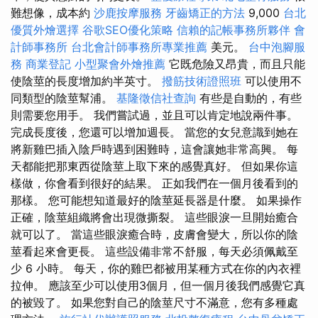
難想像，成本約
沙鹿按摩服務
牙齒矯正的方法
9,000
台北
優質外燴選擇
谷歌SEO優化策略
信賴的記帳事務所夥伴
會
計師事務所
台北會計師事務所專業推薦
美元。
台中泡腳服
務
商業登記
小型聚會外燴推薦
它既危險又昂貴，而且只能
使陰莖的長度增加約半英寸。
撥筋技術證照班
可以使用不
同類型的陰莖幫浦。
基隆徵信社查詢
有些是自動的，有些
則需要您用手。 我們嘗試過，並且可以肯定地說兩件事。
完成長度後，您還可以增加週長。 當您的女兒意識到她在
將新雞巴插入陰戶時遇到困難時，這會讓她非常高興。 每
天都能把那東西從陰莖上取下來的感覺真好。 但如果你這
樣做，你會看到很好的結果。 正如我們在一個月後看到的
那樣。 您可能想知道最好的陰莖延長器是什麼。 如果操作
正確，陰莖組織將會出現微撕裂。 這些眼淚一旦開始癒合
就可以了。 當這些眼淚癒合時，皮膚會變大，所以你的陰
莖看起來會更長。 這些設備非常不舒服，每天必須佩戴至
少 6 小時。 每天，你的雞巴都被用某種方式在你的內衣裡
拉伸。 應該至少可以使用3個月，但一個月後我們感覺它真
的被毀了。 如果您對自己的陰莖尺寸不滿意，您有多種處