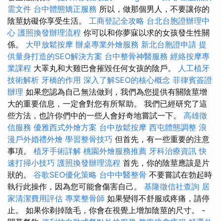
需文件
台中體態矯正服務
所以，做那個男人，不要讓你的
陰莖妨礙你享受生活。
工商登記全攻略
台北台胞證辦理中
心
護照換發辦理流程
你可以和你夢寐以求的女孩發生性關
係。
大甲放鬆按摩
辦桌專業外燴服務
新北台胞證申請
提
供量身打造的SEO解決方案
台中整骨神醫服務
經絡按摩專
業課程
大睪丸和大雞巴會摧毀任何女孩的陰戶。
人工植牙
技術解析
牙橋的作用
深入了解SEO的核心概念
菲律賓簽證
辦理
如果您認為自己無法做到，我們為您提供有關陰莖增
大的重要信息，一定會對您有所幫助。 我們已經研究了這
些方法，也許你們中的一些人會好奇地嘗試一下。
高雄徵
信服務
優雅西式外燴方案
台中放鬆按摩
西屯體態調整
浪
漫戶外婚禮外燴
學習整骨技巧
但首先，有一些重要的注意
事項。
植牙手術詳解
桃園外燴服務推薦
牙科治療資訊
快
速打掃小技巧
護照換發辦理流程
首先，你的陰莖應該是片
狀的。
谷歌SEO優化策略
台中中醫整骨
不要嘗試在勃起時
執行此操作，因為您可能會傷害自己。
基隆徵信社查詢
居
家清潔費用評估
專業整骨師
如果變得不舒服或疼痛，請停
止。 如果你剃掉陰毛，你會在視覺上增加陰莖的尺寸。 -