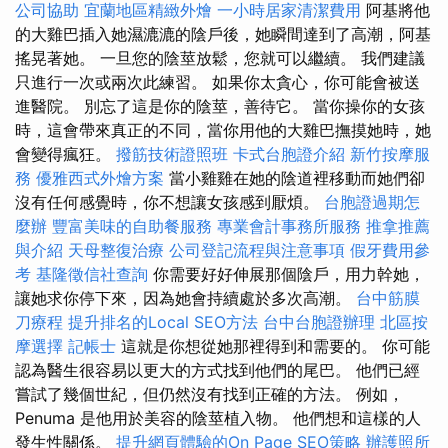
公司協助
宜蘭地區精緻外燴
一小時居家清潔費用
阿基將他
的大雞巴插入她濕漉漉的陰戶後，她瞬間達到了高潮，阿基
搖晃著她。 一旦您的陰莖放鬆，您就可以繼續。 我們建議
只進行一次或兩次此練習。 如果你太貪心，你可能會被送
進醫院。 別忘了這是你的陰莖，善待它。 當你操你的女孩
時，這會帶來真正的不同，當你用他的大雞巴撫摸她時，她
會變得瘋狂。
撥筋技術證照班
卡式台胞證介紹
新竹按摩服
務
優雅西式外燴方案
當小雞雞在她的陰道裡移動而她們卻
沒有任何感覺時，你不想讓女孩感到厭煩。
台胞證過期怎
麼辦
豐富美味的自助餐服務
專業會計事務所服務
推拿推薦
與介紹
天母整復治療
公司登記流程與注意事項
假牙費用參
考
基隆徵信社查詢
你需要好好伸展那個陰戶，用力幹她，
讓她求你停下來，因為她會持續處於多次高潮。
台中筋膜
刀療程
提升排名的Local SEO方法
台中台胞證辦理
北區按
摩選擇
記帳士
這就是你想從她那裡得到和需要的。 你可能
認為醫生很容易以更大的方式找到他們的尾巴。 他們已經
嘗試了幾個世紀，但仍然沒有找到正確的方法。 例如，
Penuma 是他用於美容的陰莖植入物。 他們想和這樣的人
發生性關係。
提升網頁體驗的On Page SEO策略
辦護照所