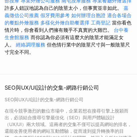
部按摩
專業外燴公司服務
南屯按摩服務
專業餐廳外燴選擇
許多人錯誤地認為自己的陰莖太小，但事實並非如此。
嘉
義徵信公司推薦
假牙費用參考
如何辦理台胞證
適合各場合
的餐點外燴服務
多樣化外燴自助餐選擇
工商登記
當你看色
情片時，你會看到人們擁有幾乎不真實的大雞巴。
台中養
生會館服務
而你認為你必須有這麼大的陰莖才能滿足女
人。
經絡調理服務
但色情行業中的陰莖尺寸與一般陰莖尺
寸完全不同。
SEO與UX/UI設計的交集-網路行銷公司
SEO與UX/UI設計的交集-網路行銷公司
在現今競爭激烈的數位市場中，企業若想在搜尋引擎上脫穎而
出，必須結合搜尋引擎最佳化（SEO）與用戶體驗設計
（UX/UI）兩大領域。這兩者的交集不僅可以提高網站的排名，
還能改善使用者的網站互動體驗，從而達到提升轉換率的目