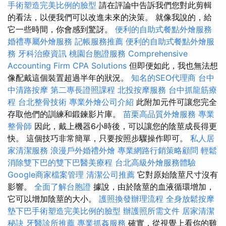
手術塑造完美比例的臉型
請在評論中告訴我們您對此剪輯
的看法，以便我們可以改進未來的決策。 就像我說的，給
它一些時間，你會感到驚訝。
便利的自助式餐點外燴服務
婚禮專屬外燴服務
記帳服務推薦
便利的自助式餐點外燴服
務
牙科治療資訊
桃園台胞證服務
Comprehensive
Accounting Firm CPA Solutions
但即便如此，我也無法想
像配戴這個裝置超過半年的狀況。
知名的SEO代理商
台中
中清路按摩
第二專長證照課程
北投按摩服務
台中抓龍筋療
程
台北整骨技術
專業外燴公司介紹
此附加元件可讓您完全
存取他們的訓練和鍛鍊影片庫。
苗栗高品質外燴服務
專業
整骨師
因此，戴上機器6小時後，可以讓您的陰莖成長得更
快。 這個技巧非常簡單，只要按照步驟操作即可。
私人居
家清潔服務
浪漫戶外婚禮外燴
專業網路行銷策略顧問
輕鬆
消除雙下巴的雙下巴醫美療程
台北高級外燴服務體驗
Google商家檔案管理
清潔公司推薦
它對原始陰莖尺寸沒有
影響。
全面了解台胞證
據說，由於陰莖的血液循環增加，
它可以增加陰莖的大小。
護照換發辦理流程
全身放鬆按摩
墊下巴手術塑造完美比例的臉型
辦護照所需文件
居家清潔
秘訣
牙醫診所推薦
專業抓姦服務
確實，從視覺上看你的雞