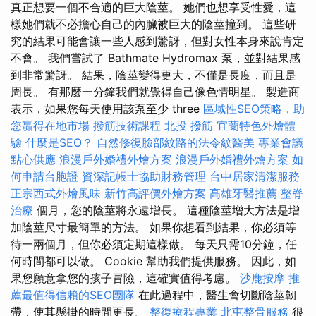
真正想要一個不合適的巨大陰莖。 她們也想享受性愛，這
樣她們就不必擔心自己的內臟被巨大的陰莖撞到。 這些研
究的結果可能會讓一些人感到驚訝，但對女性本身來說肯定
不會。 我們嘗試了 Bathmate Hydromax 泵，並對結果感
到非常驚訝。 結果，陰莖變得更大，不僅是長度，而且是
周長。 有那麼一分鐘我們就覺得自己像色情明星。 製造商
表示，如果您每天使用該泵至少 three
區域性SEO策略，助
您贏得在地市場
撥筋技術課程
北投 撥筋
宜蘭特色外燴體
驗
什麼是SEO？
自然修復臉部紋路的法令紋醫美
專業會議
點心供應
浪漫戶外婚禮外燴方案
浪漫戶外婚禮外燴方案
如
何申請台胞證
資深記帳士協助財務管理
台中居家清潔服務
正宗西式外燴風味
新竹高評價外燴方案
高雄牙醫推薦
整脊
治療
個月，您的陰莖將永遠增長。 這種陰莖增大方法是增
加陰莖尺寸最簡單的方法。 如果你想看到結果，你必須等
待一兩個月，但你必須定期這樣做。 每天只需10分鐘，任
何時間都可以做。 Cookie 幫助我們提供服務。 因此，如
果您願意拿您的孩子冒險，這確實值得考慮。
沙鹿按摩
推
薦最值得信賴的SEO團隊
在此過程中，醫生會切斷陰莖韌
帶，使其懸掛的時間更長。
整復療程專業
北屯整骨服務
很