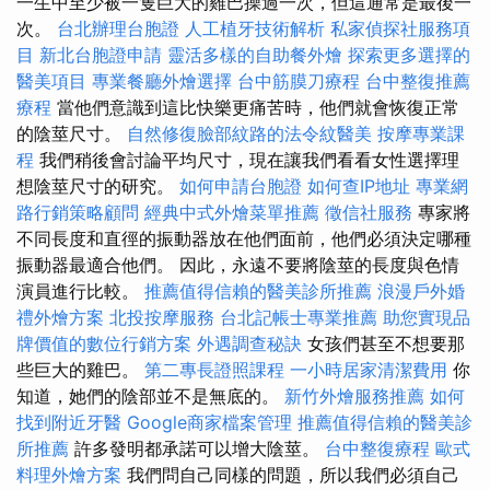
一生中至少被一隻巨大的雞巴操過一次，但這通常是最後一
次。
台北辦理台胞證
人工植牙技術解析
私家偵探社服務項
目
新北台胞證申請
靈活多樣的自助餐外燴
探索更多選擇的
醫美項目
專業餐廳外燴選擇
台中筋膜刀療程
台中整復推薦
療程
當他們意識到這比快樂更痛苦時，他們就會恢復正常
的陰莖尺寸。
自然修復臉部紋路的法令紋醫美
按摩專業課
程
我們稍後會討論平均尺寸，現在讓我們看看女性選擇理
想陰莖尺寸的研究。
如何申請台胞證
如何查IP地址
專業網
路行銷策略顧問
經典中式外燴菜單推薦
徵信社服務
專家將
不同長度和直徑的振動器放在他們面前，他們必須決定哪種
振動器最適合他們。 因此，永遠不要將陰莖的長度與色情
演員進行比較。
推薦值得信賴的醫美診所推薦
浪漫戶外婚
禮外燴方案
北投按摩服務
台北記帳士專業推薦
助您實現品
牌價值的數位行銷方案
外遇調查秘訣
女孩們甚至不想要那
些巨大的雞巴。
第二專長證照課程
一小時居家清潔費用
你
知道，她們的陰部並不是無底的。
新竹外燴服務推薦
如何
找到附近牙醫
Google商家檔案管理
推薦值得信賴的醫美診
所推薦
許多發明都承諾可以增大陰莖。
台中整復療程
歐式
料理外燴方案
我們問自己同樣的問題，所以我們必須自己