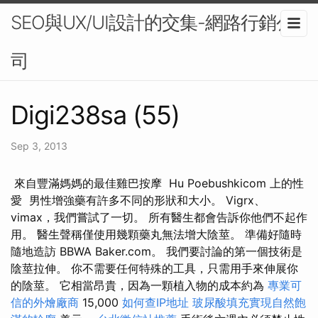
SEO與UX/UI設計的交集-網路行銷公
司
Digi238sa (55)
Sep 3, 2013
️ 來自豐滿媽媽的最佳雞巴按摩 ️ Hu Poebushkicom 上的性
愛 ️ 男性增強藥有許多不同的形狀和大小。 Vigrx、
vimax，我們嘗試了一切。 所有醫生都會告訴你他們不起作
用。 醫生聲稱僅使用幾顆藥丸無法增大陰莖。 準備好隨時
隨地造訪 BBWA Baker.com。 我們要討論的第一個技術是
陰莖拉伸。 你不需要任何特殊的工具，只需用手來伸展你
的陰莖。 它相當昂貴，因為一顆植入物的成本約為
專業可
信的外燴廠商
15,000
如何查IP地址
玻尿酸填充實現自然飽