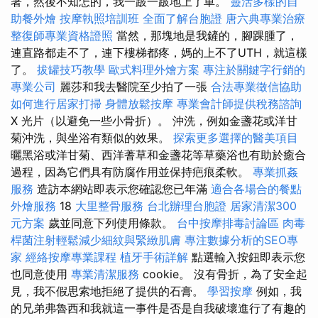
著，然後不知怎的，我一跛一跛地上了車。
靈活多樣的自
助餐外燴
按摩執照培訓班
全面了解台胞證
唐六典專業治療
整復師專業資格證照
當然，那塊地是我鏟的，腳踝腫了，
連直路都走不了，連下樓梯都疼，媽的上不了UTH，就這樣
了。
拔罐技巧教學
歐式料理外燴方案
專注於關鍵字行銷的
專業公司
麗莎和我去醫院至少拍了一張
合法專業徵信協助
如何進行居家打掃
身體放鬆按摩
專業會計師提供稅務諮詢
X 光片（以避免一些小骨折）。 沖洗，例如金盞花或洋甘
菊沖洗，與坐浴有類似的效果。
探索更多選擇的醫美項目
曬黑浴或洋甘菊、西洋蓍草和金盞花等草藥浴也有助於癒合
過程，因為它們具有防腐作用並保持疤痕柔軟。
專業抓姦
服務
造訪本網站即表示您確認您已年滿
適合各場合的餐點
外燴服務
18
大里整骨服務
台北辦理台胞證
居家清潔300
元方案
歲並同意下列使用條款。
台中按摩排毒討論區
肉毒
桿菌注射輕鬆減少細紋與緊緻肌膚
專注數據分析的SEO專
家
經絡按摩專業課程
植牙手術詳解
點選輸入按鈕即表示您
也同意使用
專業清潔服務
cookie。 沒有骨折，為了安全起
見，我不假思索地拒絕了提供的石膏。
學習按摩
例如，我
的兄弟弗魯西和我就這一事件是否是自我破壞進行了有趣的