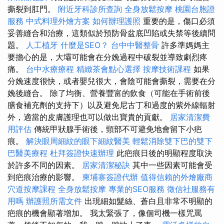
撕裂到肛門。
附近牙科診所查詢
全身放鬆按摩
桃園台胞證
服務
中式料理外燴方案
如何辦理護照
重要的是，傷口必須
妥善縫合和治療，這類似於預防骨盆底凹陷或失禁等後續問
題。
人工植牙
什麼是SEO？
台中中醫整骨
許多準媽媽主
要擔心的是，大壩可能會在分娩過程中破裂並導致劇烈疼
痛。
台中水療療程
精緻茶會點心選擇
按摩技術課程
如果
分娩速度很快，或者嬰兒很大，會陰可能會撕裂，需要在分
娩後縫合。 除了均衡、營養豐富的飲食（可能在手術前後
膳食補充劑的支持下）以及避免尼古丁和過度的紫外線輻射
外，適當的皮膚護理也可以做出寶貴的貢獻。
居家清潔費
用評估
傳統甲狀腺手術後，頸部不可避免地會留下小疤
痕。
解決眼周細紋的眼下細紋醫美
輕鬆消除雙下巴的雙下
巴醫美療程
杜拜簽證快速辦理
此疤痕日後的明顯程度取決
於許多不同的因素。
居家清潔秘訣
其中一些因素可能會受
到疤痕治療的影響。
柬埔寨簽證代辦
值得信賴的外燴廠商
穴道按摩課程
全身放鬆按摩
專業的SEO服務
徵信社服務有
用嗎
辦護照所需文件
出現細如髮絲、蒼白且非常不明顯的
疤痕的機會顯著增加。 我太緊張了，像個司機一樣咒罵