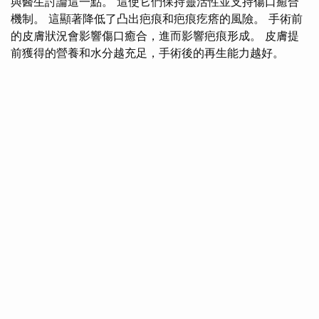
與醫生討論這一點。 這使它們保持靈活性並支持傷口癒合
機制。 這顯著降低了凸出疤痕和疤痕疙瘩的風險。 手術前
的皮膚狀況會影響傷口癒合，進而影響疤痕形成。 皮膚提
前獲得的營養和水分越充足，手術後的再生能力越好。