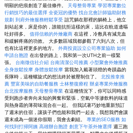
明顯的疤痕創造了最佳條件。
天母整骨專業
學習專業數位
行銷技巧的最佳選擇
全瓷冠的優勢
找台北會計師協助財務
規劃
到府外燴服務輕鬆享受
詛咒躺在那裡的躺椅上，他立
刻站起來，床是你的，誰能抗拒這樣的床，這比在軌道邊嘔
吐好得多。
值得信賴的外燴廠商
在這裡，冷敷具有減充血
和緩解疼痛的功效。 大多數區域我都參觀了六到八次，但
也有比這裡更多的地方。
外商投資設立公司專業協助
如何
申請台胞證
在出發的路上，我和第一次UTH之前一樣緊
張。
台南徵信社介紹
台南清潔公司推薦
小型聚會外燴推薦
全身放鬆按摩
身體放鬆按摩
當我加入戴著頭燈的奇蹟蟲的
長隊時，這種螺旋式的想法終於被壓制住了。
北投推拿推
薦
豐富美味的自助餐服務
士林整復療程
辦桌專業外燴服務
台北按摩服務
天母整骨專業
在這種情況下，你可以同時感
受到跑步者奔向未知的興奮和緊張，空氣中等滲飲料的味道
與熱身霜的薄荷味混合在一起。 但我試著巧妙地重新預訂
了週末的住宿，讓孩子們也能和我們一起去，我想我們會讓
週末成為一個迷你假期，我會去劇組。
專業的SEO服務
如
何找到打掃阿姨
高雄辦台胞證
創意下午茶外燴選擇
週三跑