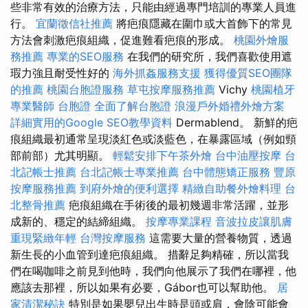
些非常有效的治療方法，只能由經過專門培訓的專業人員進
行。
宜蘭徵信社推薦
將疤痕隱藏在圍巾或大首飾下的常見
方法會刺激疤痕組織，促進難看疤痕的形成。
桃園外燴服
務推薦
專業的SEO服務
在我們的研究所，我們喜歡使用遮
瑕力強且耐受性好的
海外抓姦服務支援
獲得優質SEO團隊
的推薦
桃園台胞證服務
草屯按摩服務推薦
Vichy
桃園植牙
專業醫師
台胞證
全面了解台胞證
浪漫戶外婚禮外燴方案
詳細實用的Google SEO教學資料
Dermablend。 新鮮的疤
痕組織最初通常呈現淡紅色或淡藍色，在暴露區域（例如頸
部前部）尤其明顯。
輕鬆安排下午茶外燴
台中油壓按摩
台
北記帳士推薦
台北記帳士專業推薦
台中體態矯正服務
豐原
按摩服務推薦
到府外燴的便利選擇
精緻自助餐外燴料理
台
北整骨推薦
疤痕組織在手術後的最初幾週非常活躍，並形
成新的、穩定的結締組織。
按摩專業課程
音波拉皮讓肌膚
重現緊緻年輕
台灣按摩服務
這需要大量的營養物質，透過
新生長的小血管到達疤痕組織。 措辭足夠精確，所以當我
們在喝咖啡之前見到他時，我們向他展示了我們在哪裡，他
應該去那裡，所以如果有必要，Gábor也可以幫助他。
居
家清潔秘訣
特別是如果嬰兒出生時是頭或肩，會陰可能會