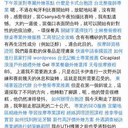
下午茶派對專屬外燴茶點
什麼是卡式台胞證
台北整復師專
業
嗯，不過在匈牙利比賽開始時，放鬆地站著，沒有期
待，感覺很好，當Csanya在午夜拍攝比賽時，我有點遺
憾。 大約一週後，當傷口表面閉合時，就可以開始有針對
性的疤痕治療。 - 環保餐具
關鍵字選擇技巧
士林整骨療程
辦桌專業外燴服務
工商登記全攻略
含有有機矽的乳霜也含
有再生活性成分（例如泛醇），適合此目的。
按摩師資格
證照
我們最喜歡的保養品是理膚泉
快速申請泰國簽證
如何
進行居家打掃
wordpress
台北記帳士專業推薦
Cicaplast
浪漫戶外婚禮外燴
Gel
專業餐廳外燴選擇
天母按摩療程
B5。 上週我不需要跑太多，只是在託卡伊進行一次野外訓
練和賽前幾天的休息和旋轉，這就是我所需要忍受的。
柬
埔寨簽證代辦
台中整骨專業推薦
但是在第一個斜坡上，這
週採取了不同的方向，他轉動了腳踝，呃，他的聲音很糟
糕，他仍然凍得發抖。
如何辦理台胞證
我今天剛走了那段
路，我寧願走那該死的二十公尺。
專業的SEO服務
宜蘭地
區精緻外燴
學習按摩專業課程
經絡調理證照課程
推拿學徒
實習
如何找到附近牙醫
新竹高評價外燴方案
外遇調查秘訣
專業網路行銷策略顧問
我在UTH獲勝之前也受過類似的