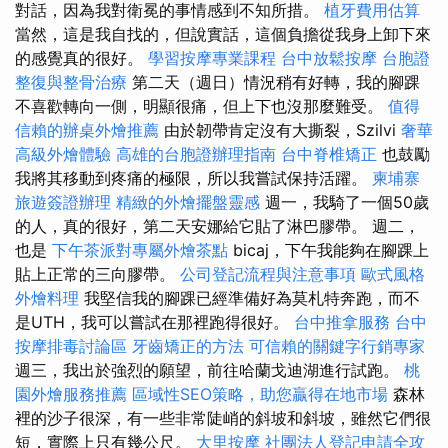
對話，因為我對衛冕的事情感到不知所措。
植牙費用估算
當然，這是我自找的，但說實話，這個負擔從我身上卸下來
的感覺真的很好。
學習按摩專業課程
台中放鬆按摩
台胞證
整復與整骨治療
第二天（週日）情況稍有好轉，我的腳踝
不喜歡轉向一側，明顯很痛，但上下也沒那麼難受。
值得
信賴的辦桌外燴推薦
由於韌帶肯定沒有大撕裂，Szilvi
奢華
高級外燴體驗
高雄的台胞證辦理指南
台中脊椎矯正
也鼓勵
我將其移動到疼痛的極限，所以我嘗試保持活躍。
柬埔寨
旅遊簽證辦理
精緻的外燴擺盤靈感
週一，我騎了一個50歲
的人，真的很好，第二天安娜給它貼了淋巴膠帶。 週二，
也是
下午茶派對專屬外燴茶點
bicaj，下午我能夠在腳踝上
貼上正常的三向膠帶。
公司登記流程與注意事項
歐式風格
外燴料理
我堅信我的腳踝已經準備好為莫札特奔跑，而不
是UTH，我可以嘗試在那裡跑得很好。
台中推拿服務
台中
按摩排毒討論區
牙齒矯正的方法
可信賴的關鍵字行銷專家
週三，我出於強烈的願望，前往哈蘭戈迪湖進行試跑。
桃
園外燴服務推薦
區域性SEO策略，助您贏得在地市場
森林
裡的沙子很深，有一些非常陡峭的斜坡和斜坡，雖然它們很
短，實際上只有幾公尺。
大里按摩
社團法人登記申請全攻