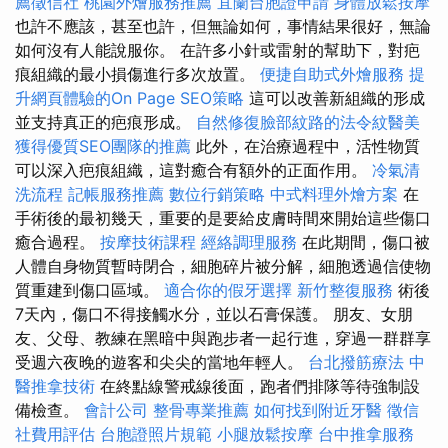
薦徵信社
桃園外燴服務推薦
宜蘭台胞證申請
身體放鬆按摩
也許不應該，甚至也許，但無論如何，事情結果很好，無論
如何沒有人能說服你。 在許多小針或雷射的幫助下，對疤
痕組織的最小損傷進行多次放置。
便捷自助式外燴服務
提
升網頁體驗的On Page SEO策略
這可以改善新組織的形成
並支持真正的疤痕形成。
自然修復臉部紋路的法令紋醫美
獲得優質SEO團隊的推薦
此外，在治療過程中，活性物質
可以深入疤痕組織，這對癒合有額外的正面作用。
冷氣清
洗流程
記帳服務推薦
數位行銷策略
中式料理外燴方案
在
手術後的最初幾天，重要的是要給皮膚時間來開始這些傷口
癒合過程。
按摩技術課程
經絡調理服務
在此期間，傷口被
人體自身物質暫時閉合，細胞碎片被分解，細胞透過信使物
質重建到傷口區域。
適合你的假牙選擇
新竹整復服務
術後
7天內，傷口不得接觸水分，並以石膏保護。 朋友、女朋
友、父母、教練在黑暗中與跑步者一起行進，穿過一群群享
受週六夜晚的遊客和尖尖的當地年輕人。
台北撥筋療法
中
醫推拿技術
在終點線警戒線後面，跑者們排隊等待強制設
備檢查。
會計公司
整骨專業推薦
如何找到附近牙醫
徵信
社費用評估
台胞證照片規範
小腿放鬆按摩
台中推拿服務