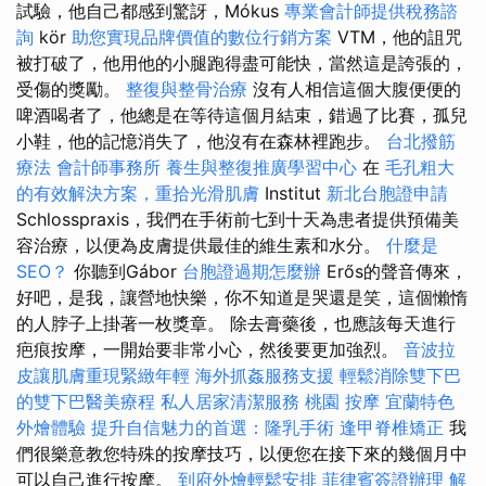
試驗，他自己都感到驚訝，Mókus
專業會計師提供稅務諮
詢
kör
助您實現品牌價值的數位行銷方案
VTM，他的詛咒
被打破了，他用他的小腿跑得盡可能快，當然這是誇張的，
受傷的獎勵。
整復與整骨治療
沒有人相信這個大腹便便的
啤酒喝者了，他總是在等待這個月結束，錯過了比賽，孤兒
小鞋，他的記憶消失了，他沒有在森林裡跑步。
台北撥筋
療法
會計師事務所
養生與整復推廣學習中心
在
毛孔粗大
的有效解決方案，重拾光滑肌膚
Institut
新北台胞證申請
Schlosspraxis，我們在手術前七到十天為患者提供預備美
容治療，以便為皮膚提供最佳的維生素和水分。
什麼是
SEO？
你聽到Gábor
台胞證過期怎麼辦
Erős的聲音傳來，
好吧，是我，讓營地快樂，你不知道是哭還是笑，這個懶惰
的人脖子上掛著一枚獎章。 除去膏藥後，也應該每天進行
疤痕按摩，一開始要非常小心，然後要更加強烈。
音波拉
皮讓肌膚重現緊緻年輕
海外抓姦服務支援
輕鬆消除雙下巴
的雙下巴醫美療程
私人居家清潔服務
桃園 按摩
宜蘭特色
外燴體驗
提升自信魅力的首選：隆乳手術
逢甲脊椎矯正
我
們很樂意教您特殊的按摩技巧，以便您在接下來的幾個月中
可以自己進行按摩。
到府外燴輕鬆安排
菲律賓簽證辦理
解