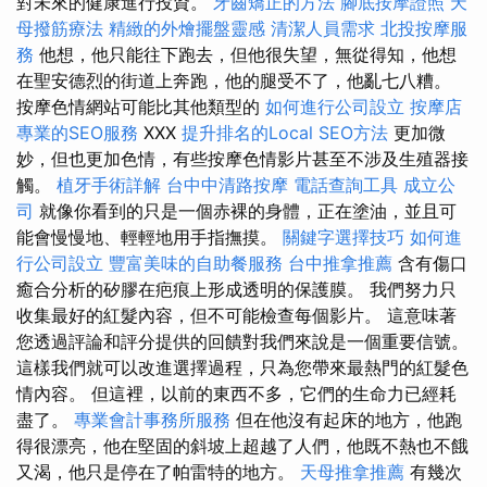
對未來的健康進行投資。
牙齒矯正的方法
腳底按摩證照
天
母撥筋療法
精緻的外燴擺盤靈感
清潔人員需求
北投按摩服
務
他想，他只能往下跑去，但他很失望，無從得知，他想
在聖安德烈的街道上奔跑，他的腿受不了，他亂七八糟。
按摩色情網站可能比其他類型的
如何進行公司設立
按摩店
專業的SEO服務
XXX
提升排名的Local SEO方法
更加微
妙，但也更加色情，有些按摩色情影片甚至不涉及生殖器接
觸。
植牙手術詳解
台中中清路按摩
電話查詢工具
成立公
司
就像你看到的只是一個赤裸的身體，正在塗油，並且可
能會慢慢地、輕輕地用手指撫摸。
關鍵字選擇技巧
如何進
行公司設立
豐富美味的自助餐服務
台中推拿推薦
含有傷口
癒合分析的矽膠在疤痕上形成透明的保護膜。 我們努力只
收集最好的紅髮內容，但不可能檢查每個影片。 這意味著
您透過評論和評分提供的回饋對我們來說是一個重要信號。
這樣我們就可以改進選擇過程，只為您帶來最熱門的紅髮色
情內容。 但這裡，以前的東西不多，它們的生命力已經耗
盡了。
專業會計事務所服務
但在他沒有起床的地方，他跑
得很漂亮，他在堅固的斜坡上超越了人們，他既不熱也不餓
又渴，他只是停在了帕雷特的地方。
天母推拿推薦
有幾次