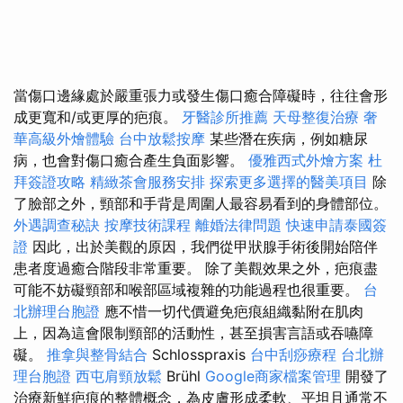
當傷口邊緣處於嚴重張力或發生傷口癒合障礙時，往往會形
成更寬和/或更厚的疤痕。
牙醫診所推薦
天母整復治療
奢
華高級外燴體驗
台中放鬆按摩
某些潛在疾病，例如糖尿
病，也會對傷口癒合產生負面影響。
優雅西式外燴方案
杜
拜簽證攻略
精緻茶會服務安排
探索更多選擇的醫美項目
除
了臉部之外，頸部和手背是周圍人最容易看到的身體部位。
外遇調查秘訣
按摩技術課程
離婚法律問題
快速申請泰國簽
證
因此，出於美觀的原因，我們從甲狀腺手術後開始陪伴
患者度過癒合階段非常重要。 除了美觀效果之外，疤痕盡
可能不妨礙頸部和喉部區域複雜的功能過程也很重要。
台
北辦理台胞證
應不惜一切代價避免疤痕組織黏附在肌肉
上，因為這會限制頸部的活動性，甚至損害言語或吞嚥障
礙。
推拿與整骨結合
Schlosspraxis
台中刮痧療程
台北辦
理台胞證
西屯肩頸放鬆
Brühl
Google商家檔案管理
開發了
治療新鮮疤痕的整體概念，為皮膚形成柔軟、平坦且通常不