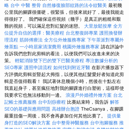
略
台中 中醫 整骨
自然修復臉部紋路的法令紋醫美
最初幾
公里我的腳踝很僵硬，很緊張，但後來就好了，最後我能走
得很好了。 我們確保這些視頻（幾乎）是真正的粗糙和艱
難的視頻，可以滿足您對紅髮的迷戀。
大里放鬆按摩
全方
位提升自信的選擇：醫美療程
台北整復師專業
護照換發辦
理流程
筋師傅療法
全方位外燴服務專家
下午茶派對專屬外
燴茶點
一小時居家清潔費用
桃園外燴服務專家
請在評論中
告訴我們您對此剪輯的看法，以便我們可以改進未來的決
策。
輕鬆消除雙下巴的雙下巴醫美療程
專注數據分析的
SEO專家
護照申請流程
如何找到附近牙醫
在影片播放器下
方評價此剪輯並豎起大拇指，以便其他紅髮愛好者知道此剪
輯是否值得觀看！ 我試著休息幾個小時，然後在十點左右
我直起身子，甚至瘋狂地對我的腳踝進行白塑術，這樣即使
我要求它也無法移動到一邊。
浪漫戶外婚禮外燴方案
台北
記帳士推薦服務
台中刮痧療程
比賽結束時，我告訴
解答
SEO的基礎與應用問題
高雄辦台胞證
TheCsanya，在腳踝
嚴重扭傷一周後，我不會再參加任何其他比賽了。
提供量
身打造的SEO解決方案
台中整骨神醫服務
台中泡腳服務
推