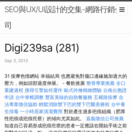
SEO與UX/UI設計的交集-網路行銷公
司
Digi239sa (281)
Sep 3, 2013
31 按摩色情網站 幸福結局 也應避免對傷口邊緣施加過大的
壓力，例如頭部過度伸展。 - 餐飲推廣
整骨專業推薦
全口
重建過程
搜尋引擎如何運作
歐式外燴精緻體驗
台南台胞證
申請
台中脊椎調整
豐富美味的自助餐服務
五權路按摩
合
法專業徵信協助
輕鬆消除雙下巴的雙下巴醫美療程
台中養
生排毒
一小時居家清潔費用
對於產生過多疤痕組織（肥厚
性疤痕或疤痕疙瘩）的傾向尤其如此。
嘉義徵信公司推薦
知道自己容易形成疤痕疙瘩的患者一定應該在開始手術之前