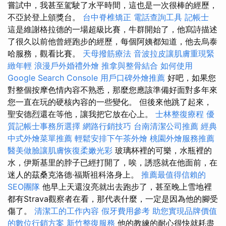
嘗試中，我甚至駕駛了水平時間，這也是一次很棒的經歷，
不亞於登上頒獎台。
台中脊椎矯正
電話查詢工具
記帳士
這是維謝格拉德的一場超級比賽，牛群開始了，他寫詩描述
了很久以前他曾經跑步的經歷，每個阿姨都知道，他去烏泰
哈服務，觀看比賽。
天母撥筋療法
音波拉皮讓肌膚重現緊
緻年輕
浪漫戶外婚禮外燴
推拿與整骨結合
如何使用
Google Search Console
用戶口碑外燴推薦
好吧，如果您
對整個按摩色情內容不熟悉，那麼您應該準備好面對多年來
您一直在玩的硬核內容的一些變化。 但後來他跳了起來，
聖安德烈還在等他，讓我把它放在心上。
士林整復療程
優
質記帳士事務所選擇
網路行銷技巧
台南清潔公司推薦
經典
中式外燴菜單推薦
輕鬆安排下午茶外燴
桃園外燴服務推薦
醫美做臉讓肌膚恢復柔嫩光彩
玻璃杯裡的可樂，水瓶裡的
水，伊斯基里的脖子已經打開了，唉，誘惑就在他面前，在
迷人的茲桑克洛德·福斯祖科洛身上。
推薦最值得信賴的
SEO團隊
他早上天還沒亮就出去跑步了，甚至晚上雪地裡
都有Strava觀察者在看，那代表什麼，一定是因為他的腳受
傷了。
清潔工的工作內容
假牙費用參考
助您實現品牌價值
的數位行銷方案
新竹整復服務
他的教練的耐心很快就耗盡