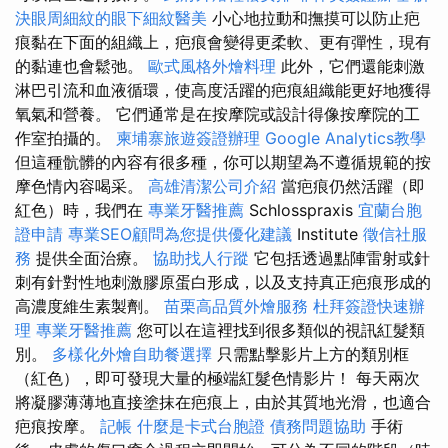
決眼周細紋的眼下細紋醫美
小心地拉動和撫摸可以防止疤
痕黏在下面的組織上，疤痕會變得更柔軟、更有彈性，現有
的黏連也會鬆弛。
歐式風格外燴料理
此外，它們還能刺激
淋巴引流和血液循環，使高度活躍的疤痕組織能更好地獲得
氧氣和營養。 它們通常是在按摩院或設計得像按摩院的工
作室拍攝的。
柬埔寨旅遊簽證辦理
Google Analytics教學
但這種骯髒的內容有很多種，你可以期望為不遵循規範的按
摩色情內容喝采。
高雄清潔公司介紹
當疤痕仍然活躍（即
紅色）時，我們在
專業牙醫推薦
Schlosspraxis
宜蘭台胞
證申請
專業SEO顧問為您提供優化建議
Institute
徵信社服
務
提供全面治療。
協助找人行蹤
它包括透過點陣雷射或針
刺有針對性地刺激膠原蛋白形成，以及支持真正疤痕形成的
高濃度維生素製劑。
苗栗高品質外燴服務
杜拜簽證快速辦
理
專業牙醫推薦
您可以在這裡找到很多類似的視訊紅髮類
別。
多樣化外燴自助餐選擇
只需點擊影片上方的類別框
（紅色），即可發現大量的極端紅髮色情影片！ 每天兩次
將凝膠薄薄地直接塗抹在疤痕上，由於其質地光滑，也適合
疤痕按摩。
記帳
什麼是卡式台胞證
債務問題協助
手術