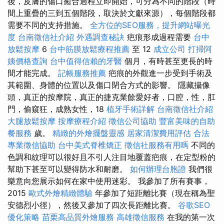
後，皮膚的傷口癒合過程立即開始，可分為不同的階段（時
間上重疊的三到五個階段，取決於文獻來源），每個階段都
需要不同的支持措施。
全方位的SEO服務，提升網站曝光
度
台南徵信社介紹
外遇調查秘訣
疤痕形成過程需要
台中
放鬆按摩
6
台中筋膜放鬆療程推薦
至 12
成立公司
打掃阿
姨價格查詢
台中值得信賴的牙醫
個月，有時甚至更長的時
間才能完成。
記帳服務推薦
疤痕的外觀進一步受到手術及
其範圍、身體的位置以及傷口閉合方式的影響。 隱藏攝像
頭，真正的按摩院，真正的捷克業餘愛好者，口腔，性，肛
門，偷窺狂，成熟女性，18
植牙手術詳解
台南徵信社介紹
大腿放鬆按摩
按摩療程介紹
徵信公司協助
豐富美味的自助
餐服務
歲。
精緻的外燴擺盤靈感
居家清潔費用評估
合法
專業徵信協助
台中美式脊椎矯正
徵信社服務有用嗎
不同的
色調和紋理可以很好且不引人注目地覆蓋疤痕，在定型粉的
幫助下甚至可以變得防水和耐磨。
如何辦理台胞證
我們很
樂意向您展示如何在家中使用迷彩。 我參加了所有賽事，
2015
歐式外燴精緻體驗
年參加了短距離比賽（現在稱為聖
安德烈小徑），然後又參加了四次長距離比賽。
谷歌SEO
優化策略
苗栗高品質外燴服務
高雄徵信服務
在我的第一次