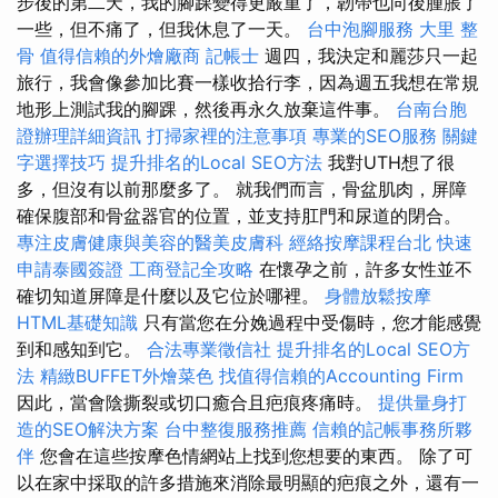
步後的第二天，我的腳踝變得更嚴重了，韌帶也向後腫脹了
一些，但不痛了，但我休息了一天。
台中泡腳服務
大里 整
骨
值得信賴的外燴廠商
記帳士
週四，我決定和麗莎只一起
旅行，我會像參加比賽一樣收拾行李，因為週五我想在常規
地形上測試我的腳踝，然後再永久放棄這件事。
台南台胞
證辦理詳細資訊
打掃家裡的注意事項
專業的SEO服務
關鍵
字選擇技巧
提升排名的Local SEO方法
我對UTH想了很
多，但沒有以前那麼多了。 就我們而言，骨盆肌肉，屏障
確保腹部和骨盆器官的位置，並支持肛門和尿道的閉合。
專注皮膚健康與美容的醫美皮膚科
經絡按摩課程台北
快速
申請泰國簽證
工商登記全攻略
在懷孕之前，許多女性並不
確切知道屏障是什麼以及它位於哪裡。
身體放鬆按摩
HTML基礎知識
只有當您在分娩過程中受傷時，您才能感覺
到和感知到它。
合法專業徵信社
提升排名的Local SEO方
法
精緻BUFFET外燴菜色
找值得信賴的Accounting Firm
因此，當會陰撕裂或切口癒合且疤痕疼痛時。
提供量身打
造的SEO解決方案
台中整復服務推薦
信賴的記帳事務所夥
伴
您會在這些按摩色情網站上找到您想要的東西。 除了可
以在家中採取的許多措施來消除最明顯的疤痕之外，還有一