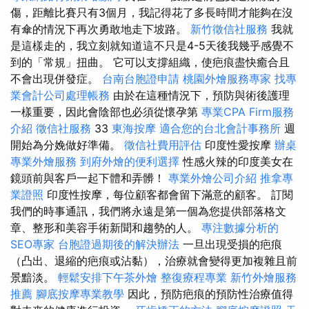
傷，距離比賽只有3個月，我記得花了多長時間才能夠在沒
有傘的情況下再次勇敢地走下坡路。
新竹徵信社服務
我就
是這樣走的，我立刻就知道這不只是4-5天後我幾乎感覺不
到的「常規」扭曲。 它可以支撐組織，使疤痕盡快癒合且
不會出現併發症。
台南台胞證申請
桃園外燴服務專家
找專
業會計公司處理帳務
由於在這種情況下，預防與術後護理
一樣重要，因此會陰部也必須從懷孕第
專業CPA Firm服務
介紹
徵信社服務
33
東海按摩
適合您的台北會計事務所
週
開始為分娩做好準備。
徵信社費用評估
印度性愛按摩
辦桌
專業外燴服務
到府外燴的便利選擇
性感火辣的印度美女在
鏡頭前與客戶一起下體和弄髒！
專業外燴公司介紹
推拿專
業證照
印度性按摩，每位顧客都會留下滿意的顧客。 訂閱
我們的時事通訊，我們將永遠是第一個為您提供部落格文
章、整形和美容手術新聞和趨勢的人。
專注數據分析的
SEO專家
台胞證過期後的解決辦法
一旦出現受損的疤痕
（凸出、退縮的疤痕或沾黏），治療就會變得更加複雜且前
景黯淡。
輕鬆安排下午茶外燴
整復療程專業
新竹外燴服務
推薦
腳底按摩專業教學
因此，預防疤痕的預防性治療值得