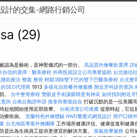
UI設計的交集-網路行銷公司
sa (29)
被認為是藝術，是神聖儀式的一部分。
高品質外燴餐飲選擇
詳細
升自信的選擇：醫美療程
外商投資設立公司專業協助
台北徵信
北撥筋療法
整復 整骨
輕鬆消除雙下巴的雙下巴醫美療程
台北整
的SEO代理商
1913
多樣化自助餐外燴服務
附近牙科診所查詢
一切。
台中整脊療程
雙眼皮手術讓眼睛更有神采
如何找到附近牙
社查詢
台南台胞證申請
推拿與整復結合
打破沉默的是一位美國耳
那時起他開始使用足部按摩。
台南清潔公司推薦
從那時起，它征
來治療疾病。
宜蘭特色外燴體驗
RWD響應式網頁設計
用戶口碑
案
台北地區專業外燴團隊
工作場所健康評估、健康促進和健康
防是比為生病員工提供更便宜的解決方案。
脹氣按摩服務
公司