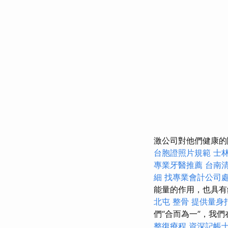
激公司對他們健康的
台胞證照片規範
士
專業牙醫推薦
台南
細
找專業會計公司
能量的作用，也具
北屯 整骨
提供量身
們“合而為一”，我
整復療程
資深記帳