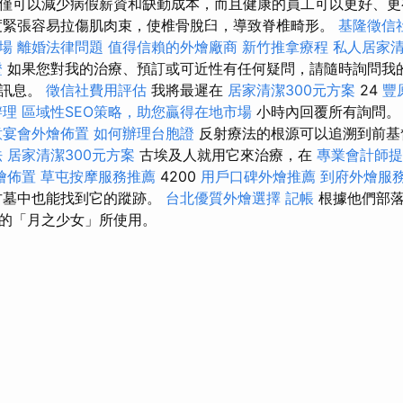
僅可以減少病假薪資和缺勤成本，而且健康的員工可以更好、更
度緊張容易拉傷肌肉束，使椎骨脫臼，導致脊椎畸形。
基隆徵信
場
離婚法律問題
值得信賴的外燴廠商
新竹推拿療程
私人居家
證
如果您對我的治療、預訂或可近性有任何疑問，請隨時詢問我
送訊息。
徵信社費用評估
我將最遲在
居家清潔300元方案
24
豐
辦理
區域性SEO策略，助您贏得在地市場
小時內回覆所有詢問
意宴會外燴佈置
如何辦理台胞證
反射療法的根源可以追溯到前基
法
居家清潔300元方案
古埃及人就用它來治療，在
專業會計師提
燴佈置
草屯按摩服務推薦
4200
用戶口碑外燴推薦
到府外燴服
古墓中也能找到它的蹤跡。
台北優質外燴選擇
記帳
根據他們部落
的「月之少女」所使用。