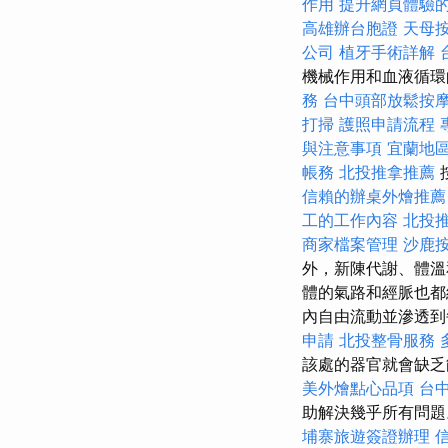
作用
提升網頁體驗的O
高雄辦台胞證
天母
公司
植牙手術詳解
機械作用和血液循環
務
台中頭部放鬆按
打掃
護照申請流程
與注意事項
宜蘭地
帳務
北投推拿推薦
信賴的辦桌外燴推薦
工的工作內容
北投
商家檔案管理
沙鹿
外，新陳代謝、體溫
體的氣路和經脈也
內自由流動並滲透到
申請
北投整骨服務
該處的器官就會缺乏
美外燴點心品項
台
助解決幾乎所有問
埔寨旅遊簽證辦理