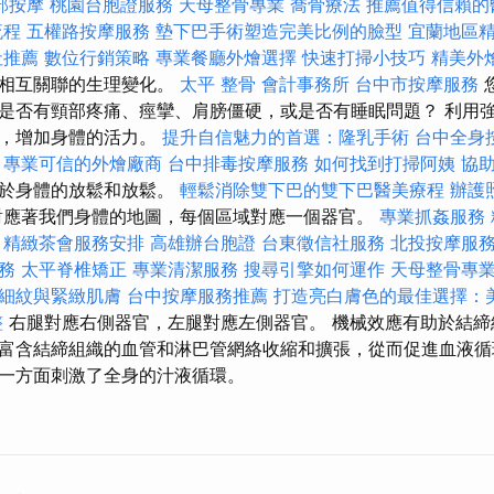
部按摩
桃園台胞證服務
天母整骨專業
喬骨療法
推薦值得信賴的
流程
五權路按摩服務
墊下巴手術塑造完美比例的臉型
宜蘭地區
社推薦
數位行銷策略
專業餐廳外燴選擇
快速打掃小技巧
精美外
多相互關聯的生理變化。
太平 整骨
會計事務所
台中市按摩服務
是否有頸部疼痛、痙攣、肩膀僵硬，或是否有睡眠問題？ 利用
用，增加身體的活力。
提升自信魅力的首選：隆乳手術
台中全身
專業可信的外燴廠商
台中排毒按摩服務
如何找到打掃阿姨
協
助於身體的放鬆和放鬆。
輕鬆消除雙下巴的雙下巴醫美療程
辦護
應著我們身體的地圖，每個區域對應一個器官。
專業抓姦服務
精緻茶會服務安排
高雄辦台胞證
台東徵信社服務
北投按摩服
務
太平脊椎矯正
專業清潔服務
搜尋引擎如何運作
天母整骨專
細紋與緊緻肌膚
台中按摩服務推薦
打造亮白膚色的最佳選擇：
整
右腿對應右側器官，左腿對應左側器官。 機械效應有助於結締
富含結締組織的血管和淋巴管網絡收縮和擴張，從而促進血液循
一方面刺激了全身的汁液循環。