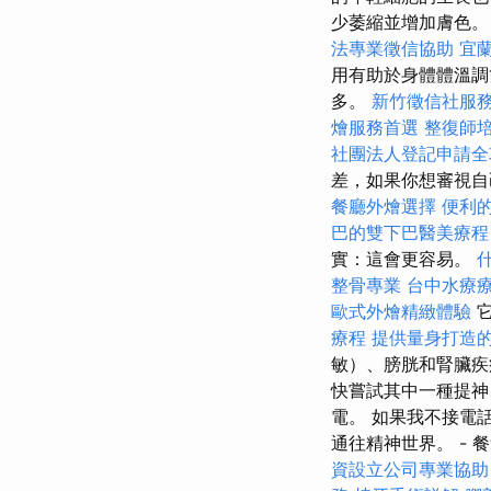
少萎縮並增加膚色
法專業徵信協助
宜
用有助於身體體溫調
多。
新竹徵信社服
燴服務首選
整復師
社團法人登記申請全
差，如果你想審視自
餐廳外燴選擇
便利
巴的雙下巴醫美療程
實：這會更容易。
整骨專業
台中水療
歐式外燴精緻體驗
它
療程
提供量身打造的
敏）、膀胱和腎臟疾
快嘗試其中一種提神
電。 如果我不接電
通往精神世界。 - 
資設立公司專業協助