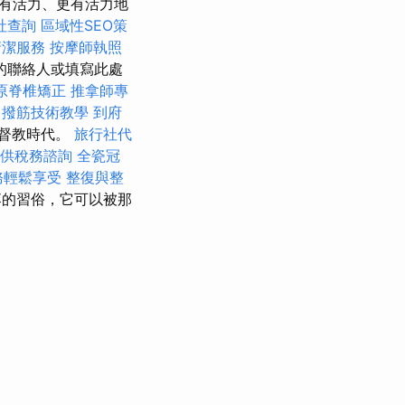
有活力、更有活力地
社查詢
區域性SEO策
清潔服務
按摩師執照
的聯絡人或填寫此處
原脊椎矯正
推拿師專
。
撥筋技術教學
到府
督教時代。
旅行社代
供稅務諮詢
全瓷冠
務輕鬆享受
整復與整
的習俗，它可以被那