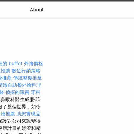
About
的 buffet 外燴價格
社推薦
數位行銷策略
骨推薦
傳統整復推拿
精緻自助餐外燴料理
醫
偵探的職責
牙科
鼻喉科醫生威廉·菲
服了整個世界，如今
外燴推薦
助您實現品
保護對公司來說變得
健康計畫的經濟和精