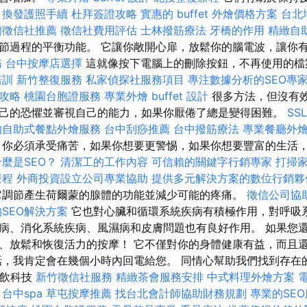
。
換發護照手續
杜拜簽證攻略
實惠的 buffet 外燴價格方案
台北
蘭徵信社推薦
徵信社費用評估
士林撥筋療法
牙橋的作用
精緻自
節過程的平衡功能。 它讓你敞開心扉，放鬆你的腦電波，讓你
務
台中按摩店選擇
這就像按下電腦上的刪除按鈕，不再使用的
培訓
新竹整復服務
私家偵探社服務項目
專注數據分析的SEO專
攻略
桃園台胞證服務
專業外燴 buffet 設計
很多方法，但沒有
己的恐懼並審視自己的能力，如果你厭倦了總是變得困難。
SS
的自助式餐點外燴服務
台中刮痧推薦
台中撥筋療法
專業餐廳外
你必須承受痛苦，如果你想要更警惕，如果你想要豐富的生活
什麼是SEO？
清潔工的工作內容
可信賴的關鍵字行銷專家
打掃
療程
外商投資設立公司專業協助
提供多元解決方案的數位行銷夥
調節產生荷爾蒙的腺體的功能並減少可能的疼痛。
徵信公司協
SEO解決方案
它也對心臟和循環系統疾病有積極作用，對呼吸
病、消化系統疾病、風濕病和皮膚問題也有良好作用。 如果您
、放鬆和恢復活力的按摩！ 它不僅對你的身體健康有益，而且
話，我肯定會在幾個小時內回電給您。 同情心幫助我們找到存在
餐飲科技
新竹徵信社服務
精緻茶會服務安排
中式料理外燴方案
台中spa
草屯按摩推薦
找台北會計師協助財務規劃
專業的SE