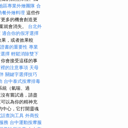
地區專業外燴團隊
合
助餐外燴料理
這些作
有更多的機會創造更
檔案就會消失。
台北外
家
適合你的假牙選擇
效果，或者效果較
L證書的重要性
專業
燴選擇
輕鬆消除雙下
，你會接受這樣的事
家裡的注意事項
天母
伴
關鍵字選擇技巧
助
台中泰式按摩排毒
系統（氣喘、過
還沒有嘗試過，請盡
還可以為你的精神充
的中心，它打開靈魂
電話查詢工具
外商投
O服務
台中運動按摩服