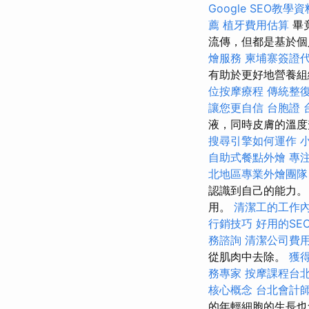
Google SEO教學資
薦
植牙費用估算
畢
流傳，但都是基於
燴服務
柬埔寨簽證
有助於更好地營養
位按摩療程
傳統整
讓您更自信
台胞證
液，同時皮膚的溫
搜尋引擎如何運作
自助式餐點外燴
專
北地區專業外燴團
認識到自己的能力。
用。
清潔工的工作
行銷技巧
好用的SE
務諮詢
清潔公司費
從肌肉中去除。
獲
務專家
按摩課程台
核心概念
台北會計
的年輕細胞的生長