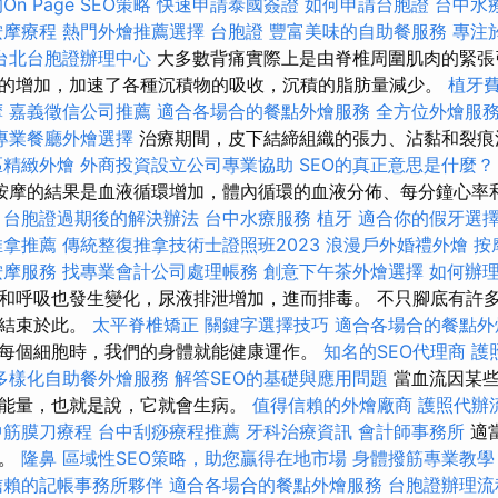
n Page SEO策略
快速申請泰國簽證
如何申請台胞證
台中水
按摩療程
熱門外燴推薦選擇
台胞證
豐富美味的自助餐服務
專注
台北台胞證辦理中心
大多數背痛實際上是由脊椎周圍肌肉的緊張
的增加，加速了各種沉積物的吸收，沉積的脂肪量減少。
植牙
摩
嘉義徵信公司推薦
適合各場合的餐點外燴服務
全方位外燴服
專業餐廳外燴選擇
治療期間，皮下結締組織的張力、沾黏和裂
區精緻外燴
外商投資設立公司專業協助
SEO的真正意思是什麼？
按摩的結果是血液循環增加，體內循環的血液分佈、每分鐘心率
台胞證過期後的解決辦法
台中水療服務
植牙
適合你的假牙選
推拿推薦
傳統整復推拿技術士證照班2023
浪漫戶外婚禮外燴
按
按摩服務
找專業會計公司處理帳務
創意下午茶外燴選擇
如何辦
和呼吸也發生變化，尿液排泄增加，進而排毒。 不只腳底有許
都結束於此。
太平脊椎矯正
關鍵字選擇技巧
適合各場合的餐點外
每個細胞時，我們的身體就能健康運作。
知名的SEO代理商
護
多樣化自助餐外燴服務
解答SEO的基礎與應用問題
當血流因某些
能量，也就是說，它就會生病。
值得信賴的外燴廠商
護照代辦
中筋膜刀療程
台中刮痧療程推薦
牙科治療資訊
會計師事務所
適
題。
隆鼻
區域性SEO策略，助您贏得在地市場
身體撥筋專業教
信賴的記帳事務所夥伴
適合各場合的餐點外燴服務
台胞證辦理流