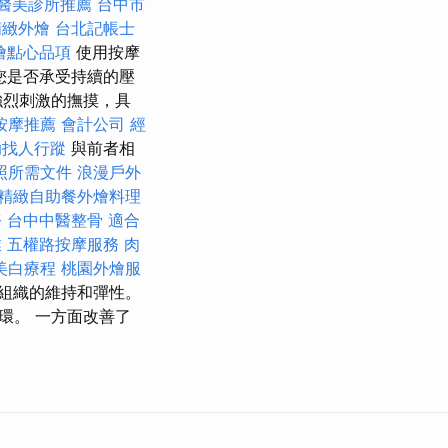
醫美診所推薦
台中市
精緻外燴
台北記帳士
燴點心品項
使用按摩
您是否承受持續的壓
強烈刺激的撫摸，具
按摩推薦
會計公司
經
助找人行蹤
與前者相
照所需文件
浪漫戶外
精緻自助餐外燴料理
務
台中中醫整骨
適合
業
五權路按摩服務
肉
美白療程
桃園外燴服
組織的維持和彈性。
環。 一方面改善了