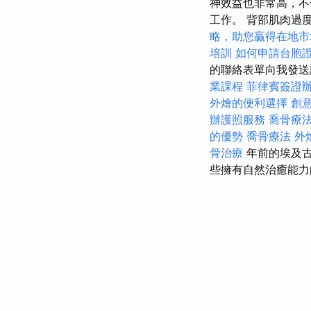
神效益也非常高，不
工作。 背部肌肉過
略，助您贏得在地市
培訓
如何申請台胞
的聯絡表單向我發
業課程
菲律賓簽證
外燴的便利選擇
創
辦護照服務
喬骨療
的優勢
喬骨療法
外
骨治療
年前的埃及
些擁有自然治癒能力