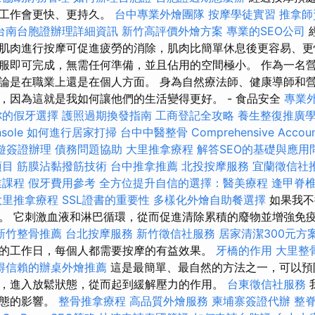
肉工作會更快、更持久。
台中專業外燴團隊
按摩學徒實習
推拿師
台南台胞證辦理詳細資訊
新竹高評價外燴方案
專業的SEO公司
肌肉進行按摩可促進疲勞的消除，肌肉比簡單休息後更容易、更
服即可完成，無需任何準備，並且佔用的空間極小。 作為一名
論是在職業上還是在個人方面。 身為自然療法師、健康導師和
，因為這就是我如何讓他們的生活變得更好。 - 食品安全
專業外燴
你的假牙選擇
護照過期換發指南
工商登記全攻略
養生整復推廣
sole
如何進行居家打掃
台中中醫整骨
Comprehensive Accoun
遊簽證辦理
債務問題協助
大里推拿療程
解答SEO的基礎與應用
項目
筋膜沾黏撥筋技術
台中推拿推薦
北投按摩服務
宜蘭徵信社
業課程
假牙費用參考
全方位提升自信的選擇：醫美療程
逢甲脊
大里推拿療程
SSL證書的重要性
多樣化外燴自助餐選擇
如果我不
。 它刺激血液和淋巴循環，從而促進清除累積的廢物並增強免
新竹整骨推薦
台北按摩服務
新竹徵信社服務
居家清潔300元方
的工作日，每個人都需要按摩的有益效果。
牙橋的作用
大里整
得信賴的辦桌外燴推薦
這是最簡單、最自然的方法之一，可以預
，進入放鬆狀態，從而起到緩解壓力的作用。
台東徵信社服務
狀態的影響。
整骨推拿療程
高品質外燴服務
柬埔寨簽證代辦
整