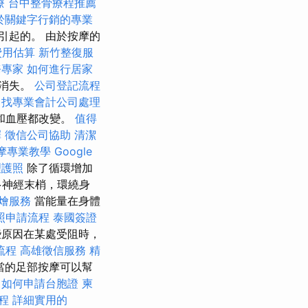
療
台中整骨療程推薦
於關鍵字行銷的專業
引起的。 由於按摩的
費用估算
新竹整復服
務專家
如何進行居家
痕消失。
公司登記流程
找專業會計公司處理
和血壓都改變。
值得
擇
徵信公司協助
清潔
摩專業教學
Google
理護照
除了循環增加
多神經末梢，環繞身
燴服務
當能量在身體
照申請流程
泰國簽證
原因在某處受阻時，
流程
高雄徵信服務
精
當的足部按摩可以幫
學
如何申請台胞證
柬
程
詳細實用的