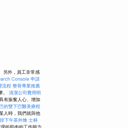
另外，員工非常感
rch Console
申請
理流程
整骨專業推薦
摩。
清潔公司費用明
具有振奮人心、增加
巴的雙下巴醫美療程
某人時，我們就與他
排下午茶外燴
士林
理的肌肉的工作能力