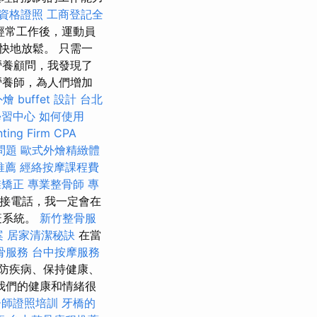
資格證照
工商登記全
經常工作後，運動員
快地放鬆。 只需一
營養顧問，我發現了
營養師，為人們增加
 buffet 設計
台北
學習中心
如何使用
ting Firm CPA
問題
歐式外燴精緻體
推薦
經絡按摩課程費
椎矯正
專業整骨師
專
接電話，我一定會在
疫系統。
新竹整骨服
案
居家清潔秘訣
在當
骨服務
台中按摩服務
防疾病、保持健康、
我們的健康和情緒很
脊師證照培訓
牙橋的