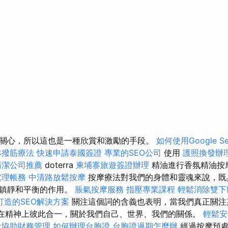
關心，所以這也是一種欣賞和激勵的手段。
如何使用Google Sea
林撥筋療法
快速申請泰國簽證
專業的SEO公司
使用
護照換發辦
清潔公司推薦
doterra
柬埔寨旅遊簽證辦理
精油進行香氛精油按
處理帳務
中清路放鬆按摩
按摩療法對我們的身體和靈魂來說，既
有鎮靜和平衡的作用。
脹氣按摩服務
指壓專業課程
輕鬆消除雙下
打造的SEO解決方案
關注這個詞的含義也表明，當我們真正關注
們在精神上彼此合一，關於我們自己、世界、我們的關係。
輕鬆安
士協助財務管理
如何辦理台胞證
台胞證過期怎麼辦
經過按摩預處