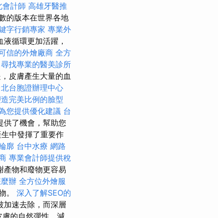
北會計師
高雄牙醫推
數的版本在世界各地
鍵字行銷專家
專業外
血液循環更加活躍，
可信的外燴廠商
全方
尋找專業的醫美診所
，皮膚產生大量的血
台北台胞證辦理中心
塑造完美比例的臉型
問為您提供優化建議
台
提供了機會，幫助您
產生中發揮了重要作
輪廓
台中水療
網路
商
專業會計師提供稅
謝產物和廢物更容易
怎麼辦
全方位外燴服
產物。
深入了解SEO的
被加速去除，而深層
皮膚的自然彈性、減