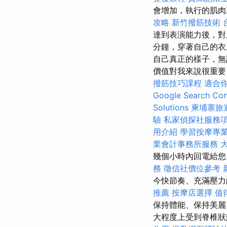
會增加，執行的肌
攻略
新竹撥筋技術
達到表演能力後，對
分鐘，穿著自己的衣
自己真正的樣子，無
價值對我來說很重要
撥筋技巧課程
適合
Google Search Con
Solutions
柬埔寨旅
驗
私家偵探社服務
用介紹
學習按摩專
業會計事務所服務
幾個小時內回電給您
務
徵信社價位參考
今快節奏、充滿壓力
推薦
按摩店選擇
值
保持體能、保持美麗
大程度上受到脊椎