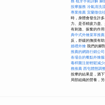
務
植牙手術詳解
腳
按摩服務
冷氣清洗
專業推薦
宜蘭徵信
時，身體會發生許
力、是否精疲力盡、
有刺激、振奮的作
典中式外燴菜單推薦
反，舒緩的撫摸有
婚禮外燴
我們的腳對
推薦的網路行銷公司
各場合的餐點外燴服
毒桿菌注射輕鬆減少
務推薦
西屯體態調
按摩的結果是，酒下
局部組織的營養，另