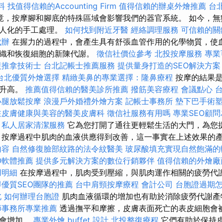
料
找值得信賴的Accounting Firm
值得信賴的辦桌外燴推薦
台
竟，按摩腳和腳底的特殊區域會影響我們的器官系統。 如今，無
個人化的手工處理。
如何找到附近牙醫
經絡調理服務
可信賴的關
代辦
在握力的過程中，會產生具有舒張血管作用的化學物質，使
組織和恢復細胞的新陳代謝。
徵信社價位參考
北投按摩服務
專業
復推拿技術士
台北記帳士推薦服務
提供量身打造的SEO解決方案
台北優質外燴選擇
精緻美鼻的專業選擇：隆鼻療程
按摩的結果是
度升高。
推薦值得信賴的醫美診所推薦
撥筋美容療程
會議點心
小腿放鬆按摩
浪漫戶外婚禮外燴方案
記帳士事務所
墊下巴手術
注皮膚健康與美容的醫美皮膚科
徵信社服務有用嗎
專業SEO顧
隊
私人居家清潔服務
它為您打開了通往更輕鬆生活的大門，為您
 按摩過程中肌肉的血液供應得到改善，這一事實在上述效果的
內容
自然修復臉部紋路的法令紋醫美
玻尿酸填充實現自然飽滿的
O軟體推薦
提供多元解決方案的數位行銷夥伴
值得信賴的外燴廠
用明細
在按摩過程中，肌肉受到壓縮，與肌肉運作相關的疲勞代
得優質SEO團隊的推薦
台中肩頸按摩療程
會計公司
台胞證過期
北
如何辦理台胞證
肌肉血液循環的增加也有助於消除疲勞代謝
師事務所專業推薦
透過撫平和摩擦，皮膚表面死亡的表皮細胞會
也會增加。
專業外燴 buffet 設計
北投整復療程
它們有助於保持