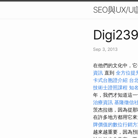
SEO與UX/
Digi239
Sep 3, 2013
在他們的文化中，它
資訊
直到
全方位提
卡式台胞證介紹
台
技術士證照課程
知名
年，我們才知道這
治療資訊
基隆徵信
茨杰拉德，因為從
在許多地方都用它
牌價值的數位行銷方
越來越重要，因為預