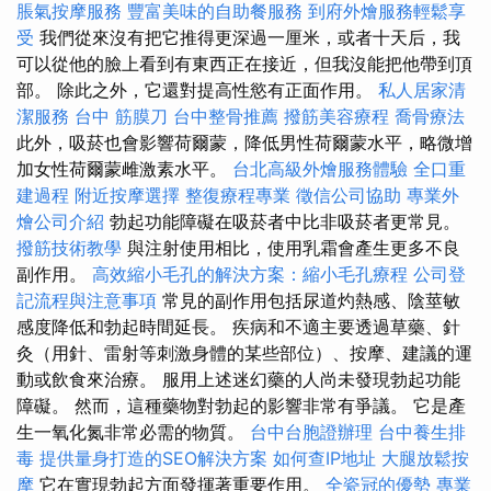
脹氣按摩服務
豐富美味的自助餐服務
到府外燴服務輕鬆享
受
我們從來沒有把它推得更深過一厘米，或者十天后，我
可以從他的臉上看到有東西正在接近，但我沒能把他帶到頂
部。 除此之外，它還對提高性慾有正面作用。
私人居家清
潔服務
台中 筋膜刀
台中整骨推薦
撥筋美容療程
喬骨療法
此外，吸菸也會影響荷爾蒙，降低男性荷爾蒙水平，略微增
加女性荷爾蒙雌激素水平。
台北高級外燴服務體驗
全口重
建過程
附近按摩選擇
整復療程專業
徵信公司協助
專業外
燴公司介紹
勃起功能障礙在吸菸者中比非吸菸者更常見。
撥筋技術教學
與注射使用相比，使用乳霜會產生更多不良
副作用。
高效縮小毛孔的解決方案：縮小毛孔療程
公司登
記流程與注意事項
常見的副作用包括尿道灼熱感、陰莖敏
感度降低和勃起時間延長。 疾病和不適主要透過草藥、針
灸（用針、雷射等刺激身體的某些部位）、按摩、建議的運
動或飲食來治療。 服用上述迷幻藥的人尚未發現勃起功能
障礙。 然而，這種藥物對勃起的影響非常有爭議。 它是產
生一氧化氮非常必需的物質。
台中台胞證辦理
台中養生排
毒
提供量身打造的SEO解決方案
如何查IP地址
大腿放鬆按
摩
它在實現勃起方面發揮著重要作用。
全瓷冠的優勢
專業