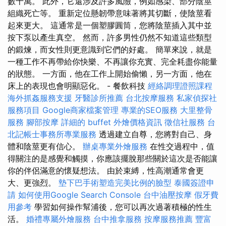
數十萬。 此外，它還涉及許多風險，例如感染、部分陰莖
組織死亡等。 重新定位懸韌帶意味著將其切斷，使陰莖看
起來更大。 這通常是一個塑膠圓筒，您將陰莖插入其中並
按下泵以產生真空。 然而，許多男性仍然不知道這些類型
的鍛煉，而女性則更意識到它們的好處。 簡單來說，就是
一種工作不再帶給你快樂、不再讓你充實、完全耗盡你能量
的狀態。 一方面，他在工作上開始偷懶，另一方面，他在
床上的表現也會明顯惡化。 - 餐飲科技
經絡調理證照課程
海外抓姦服務支援
牙醫診所推薦
台北按摩服務
私家偵探社
服務項目
Google商家檔案管理
專業的SEO服務
大里整骨
服務
腳部按摩
詳細的 buffet 外燴價格資訊
徵信社服務
台
北記帳士事務所專業服務
透過建立自尊，您將對自己、身
體和陰莖更有信心。
辦桌專業外燴服務
在性交過程中，值
得關注的是感覺和觸摸，你應該擺脫那些關於這次是否能讓
你的伴侶滿意的懷疑想法。 由於束縛，性高潮通常會更
大、更強烈。
墊下巴手術塑造完美比例的臉型
泰國簽證申
請
如何使用Google Search Console
台中油壓按摩
假牙費
用參考
學習如何操作幫浦後，您可以再次過著積極的性生
活。
婚禮專屬外燴服務
台中推拿服務
按摩服務推薦
豐富