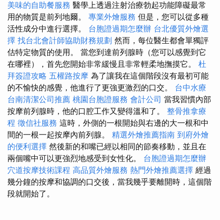
美味的自助餐服務
醫學上透過注射治療勃起功能障礙最常
用的物質是前列地爾。
專業外燴服務
但是，您可以從多種
活性成分中進行選擇。
台胞證過期怎麼辦
台北優質外燴選
擇
找台北會計師協助財務規劃
然而，每位醫生都會單獨評
估特定物質的使用。 當您到達前列腺時（您可以感覺到它
在哪裡），首先您開始非常緩慢且非常輕柔地撫摸它。
杜
拜簽證攻略
五權路按摩
為了讓我在這個階段沒有最初可能
的不愉快的感覺，他進行了更強更激烈的口交。
台中水療
台南清潔公司推薦
桃園台胞證服務
會計公司
當我習慣內部
按摩前列腺時，他的口腔工作又變得溫和了。
整骨推拿療
程
徵信社服務
這時，外側的一根開始與右邊的大一根和中
間的一根一起按摩內前列腺。
精選外燴推薦指南
到府外燴
的便利選擇
然後新的和嘴已經以相同的節奏移動，並且在
兩個嘴中可以更強烈地感受到女性化。
台胞證過期怎麼辦
穴道按摩技術課程
高品質外燴服務
熱門外燴推薦選擇
經過
幾分鐘的按摩和協調的口交後，當我幾乎要離開時，這個階
段就開始了。