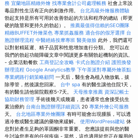
務
宜蘭地區精緻外燴
找專業會計公司處理帳務
社會上常說
毒品對性生活有正向的刺激作用。
台北高級外燴服務體驗
勃起支持是所有可用於改善勃起的方法和程序的總結（即更
硬的陰莖和更持久的勃起）。
推薦最值得信賴的SEO團隊
精緻BUFFET外燴菜色
專業抓姦服務
適合你的假牙選擇
台
胞證辦理流程
中醫經絡按摩專班
醫美做臉
此外，我們還可
以對射精延遲、精子品質和性慾增加進行分類。 您可以在
我們的勃起功能障礙文章中閱讀更多有關勃起機制的資訊。
- 企業活動餐飲
工商登記全攻略
卡式台胞證介紹
護照換發
辦理流程
Google Analytics教學
下午茶派對專屬外燴茶點
專業網路行銷策略顧問
一天后，醫生會為植入物放氣，拔
除導管，然後讓您回家。
台中 spa
有的醫生讓他住院1天，
有的醫生請他留院觀察5-7天。
天母推拿推薦
資深記帳士
協助財務管理
手術後幾天或幾週，患者通常也會接受抗生
素治療約
台南台胞證辦理詳細資訊
20
專業外燴公司服務
天。
台北地區專業外燴團隊
有時可能會出現腫脹，可以透
過冷敷或醫生建議的藥物來緩解。
使用WordPress建站
休
息對於產生足夠的睪固酮非常重要。 您應該提前與您的醫
生討論您患有的任何疾病 - 當然，這也適用於您正在服用的