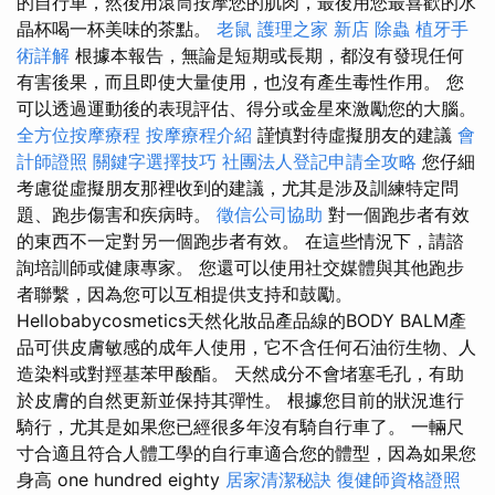
的自行車，然後用滾筒按摩您的肌肉，最後用您最喜歡的水
晶杯喝一杯美味的茶點。
老鼠
護理之家 新店
除蟲
植牙手
術詳解
根據本報告，無論是短期或長期，都沒有發現任何
有害後果，而且即使大量使用，也沒有產生毒性作用。 您
可以透過運動後的表現評估、得分或金星來激勵您的大腦。
全方位按摩療程
按摩療程介紹
謹慎對待虛擬朋友的建議
會
計師證照
關鍵字選擇技巧
社團法人登記申請全攻略
您仔細
考慮從虛擬朋友那裡收到的建議，尤其是涉及訓練特定問
題、跑步傷害和疾病時。
徵信公司協助
對一個跑步者有效
的東西不一定對另一個跑步者有效。 在這些情況下，請諮
詢培訓師或健康專家。 您還可以使用社交媒體與其他跑步
者聯繫，因為您可以互相提供支持和鼓勵。
Hellobabycosmetics天然化妝品產品線的BODY BALM產
品可供皮膚敏感的成年人使用，它不含任何石油衍生物、人
造染料或對羥基苯甲酸酯。 天然成分不會堵塞毛孔，有助
於皮膚的自然更新並保持其彈性。 根據您目前的狀況進行
騎行，尤其是如果您已經很多年沒有騎自行車了。 一輛尺
寸合適且符合人體工學的自行車適合您的體型，因為如果您
身高 one hundred eighty
居家清潔秘訣
復健師資格證照