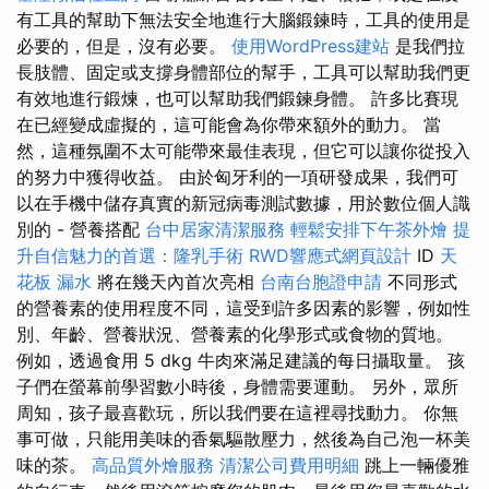
有工具的幫助下無法安全地進行大腦鍛鍊時，工具的使用是
必要的，但是，沒有必要。
使用WordPress建站
是我們拉
長肢體、固定或支撐身體部位的幫手，工具可以幫助我們更
有效地進行鍛煉，也可以幫助我們鍛鍊身體。 許多比賽現
在已經變成虛擬的，這可能會為你帶來額外的動力。 當
然，這種氛圍不太可能帶來最佳表現，但它可以讓你從投入
的努力中獲得收益。 由於匈牙利的一項研發成果，我們可
以在手機中儲存真實的新冠病毒測試數據，用於數位個人識
別的 - 營養搭配
台中居家清潔服務
輕鬆安排下午茶外燴
提
升自信魅力的首選：隆乳手術
RWD響應式網頁設計
ID
天
花板 漏水
將在幾天內首次亮相
台南台胞證申請
不同形式
的營養素的使用程度不同，這受到許多因素的影響，例如性
別、年齡、營養狀況、營養素的化學形式或食物的質地。
例如，透過食用 5 dkg 牛肉來滿足建議的每日攝取量。 孩
子們在螢幕前學習數小時後，身體需要運動。 另外，眾所
周知，孩子最喜歡玩，所以我們要在這裡尋找動力。 你無
事可做，只能用美味的香氣驅散壓力，然後為自己泡一杯美
味的茶。
高品質外燴服務
清潔公司費用明細
跳上一輛優雅