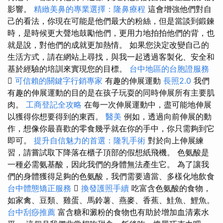
影響。
精緻美鼻的專業選擇：隆鼻療程
這會增強他們對自
己的看法，你現在可能是他們最大的粉絲，但是當談到鍛鍊
時，是時候更大聲地鼓勵他們，更用力地拍拍他們的背，也
就是說，對他們的成就更加熱情。 如果您決定改變自己的
生活方式，請在網站上尋找，與我一起透過客製化、安全和
基於經驗的培訓來實現您的目標。
台中地區的台胞證服務

可信賴的關鍵字行銷專家
有趣的伸展運動
長照2.0
我們
有趣的伸展運動的目的是在孩子玩耍的同時伸展所有主要肌
肉。
工商登記全攻略
在每一次伸展運動中，盡可能地伸展
以獲得你想要得到的東西。
醫美
例如，透過向前伸展的動
作，想像你最喜歡的零食幾乎就在你的手中，你只需夠到它
即可。
提升自信魅力的首選：隆乳手術
對於向上伸展練
習，請嘗試取下降落在櫃子頂部的假想紙飛機。 色氨酸是
一種必需氨基酸，因此我們的身體無法產生它。 為了讓我
們的身體獲得足夠的色氨酸，我們需要適當、多樣化地飲食
台中體態矯正服務

換發護照手續
吃富含色氨酸的食物，
如家禽、豆類、雞蛋、馬鈴薯、燕麥、香蕉、鮭魚、鯉魚。
台中刮痧推薦
富含糖和澱粉的食物也有助於增加血清素水