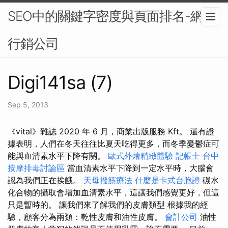
SEO中的關鍵字密度與頁面排名-網路
行銷公司
Digi141sa (7)
Sep 5, 2013
《vital》雜誌 2020 年 6 月，商業出版服務 Kft。 還有證
據表明，人們在冬天往往比夏天吃得更多，而冬季憂鬱症可
能與血清素水平下降有關。
歐式外燴精緻體驗
記帳士
台中
按摩排毒討論區
當血清素水平下降到一定水平時，大腦會
認為我們正在挨餓。
天母撥筋療法
什麼是卡式台胞證
碳水
化合物的攝取會增加血清素水平，這讓我們感覺更好，但這
只是暫時的。 讓我們來了解我們的皮膚類型 根據我的經
驗，顧客分為兩類：乾性皮膚和油性皮膚。
會計公司
油性