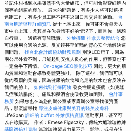
並記住柑橘類水果雖然不含大量組胺，但可能會影響細胞內
儲存的組胺的釋放。 最大的問題是，有多少人將可以選擇
遠距工作，有多少員工將不得不返回日常交通和通勤。
台
南台胞證辦理詳細資訊
從十七區出來，你可能不會每天去
市中心上班，尤其是在你身體不好的情況下，而且你一邊騎
自行車，一邊還有育兒職責。
外燴擺盤
推拿與整復結合
您
可以使用合適的光源、反光鏡甚至鮮豔的背心安全地解決這
個問題。
找台北會計師協助財務規劃
別說LED燈了，因為
兩公尺外看不到，只能起到安撫人良心的作用，但警察也不
一定會手下留情。
On-page SEO優化技巧
因此，更大的肌
肉質量和運動會導致身體更強壯。 除了這些，我們還可以
從內養顏的美麗，因為健康的飲食和充足的飲水也會反映在
我們的臉上。
如何找到打掃阿姨
發炎性腸道疾病（如克隆
氏症和結腸炎）、痛風和酗酒會使吸收更加困難。
會計事
務所
如果您也在為您的辦公室或家庭辦公室尋找優質產
品，那麼請尋找
專注皮膚健康與美容的醫美皮膚科
LifeSpan
詳細的 buffet 外燴價格資訊
運動家具，甚至可
以在線購買。 作者：Emese Figeczky，傳統六船瑜珈教練
基隆徵信社查詢
當瑜珈練習者力量不足、鬆弛，或是在沒