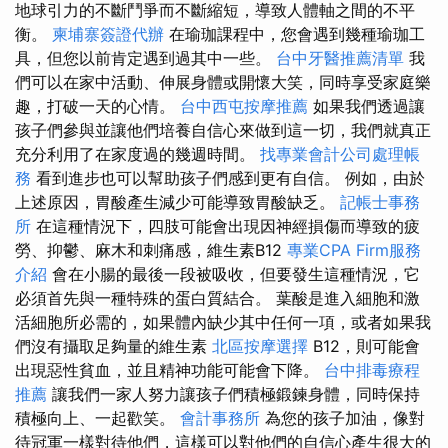
地球引力的不斷鬥爭而不斷縮短，導致人體軸之間的不平
衡。
柬埔寨簽證代辦
在瑜珈課程中，您會遇到幾種瑜珈工
具，但您以前肯定遇到過其中一些。
台中牙醫推薦清單
我
們可以在家中活動、伸展身體或開懷大笑，同時享受家庭樂
趣，打破一天的心情。
台中西屯按摩推薦
如果我們透過讓
孩子們參與並讓他們培養自信心來做到這一切，我們就真正
充分利用了在家度過的幾週時間。
找專業會計公司處理帳
務
看到進步也可以幫助孩子們感到更有自信。 例如，由於
上述原因，胃酸產生減少可能導致胃酸缺乏。
記帳士事務
所
在這種情況下，四肢可能會出現因神經損傷而導致的疲
勞、抑鬱、麻木和刺痛感，維生素B12
專業CPA Firm服務
介紹
會在小腸的最後一段被吸收，但要發生這種情況，它
必須首先與一種特殊的蛋白質結合。 葉酸是進入細胞和激
活細胞所必需的，如果體內缺少其中任何一項，或者如果我
們沒有攝取足夠量的維生素
北區按摩選擇
B12，則可能會
出現惡性貧血，並且精神功能可能會下降。
台中排毒療程
推薦
讓我們一家人努力讓孩子們積極鍛鍊身體，同時保持
積極向上、一起歡笑。
會計事務所
為您的孩子加油，像對
待冠軍一樣對待他們，這樣可以對他們的自信心產生很大的