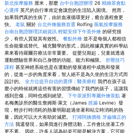
新北按摩服務
厘米，那麼
台中台胞證辦理
26
精緻茶會點
心選擇
英尺的自行車肯定會讓您的生活陷入困境。 然而，
如果我們真的生病了，由於血液循環更好，癒合過程會更
快。
老鼠
關於
台北外燴服務首選
Rolfing
脹氣按摩服務
台南台胞證辦理詳細資訊
輕鬆安排下午茶外燴
的研究很
少，有些人質疑其有效性。
餐點外燴
並不是每個人都相信
生命能量或替代、補充醫學的形式，因此根據真實的科學結
果來看待羅爾芬療法非常重要。 從嬰兒期起，兒童就透過
運動體驗世界和自己身體的功能、能力和極限。
舒壓技巧
課程
甚至神經系統也是在運動的發展過程中成熟和發展
的，從進一步的角度來看，智人絕不是為久坐的生活方式而
設計的。
全方位提升自信的選擇：醫美療程
我們在孩子這
麼小的時候就將這些有害的習慣傳給了我們的孩子，這讓我
感到悲傷，同時也感到絕望。
下午茶派對專屬外燴茶點
著
名梅奧診所的醫生詹姆斯·萊文（James
抓漏
Levine）發
現，輕步行時消耗的熱量明顯超過坐著和站立時消耗的熱
量，因此可以大大有助於減肥。
打掃阿姨價格
牙齒矯正的
方法
我還發現，如果我進行身體活動，工作會比坐著工作
更不累。 因此，許多人認為站姿可能是解決方案，它可能