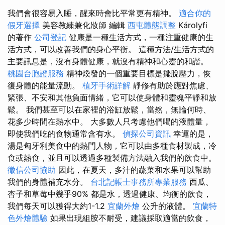
我們會很容易入睡，醒來時會比平常更有精神。
適合你的
假牙選擇
美容教練兼化妝師 編輯
西屯體態調整
Károlyfi
的著作
公司登記
健康是一種生活方式，一種注重健康的生
活方式，可以改善我們的身心平衡。 這種方法/生活方式的
主要訊息是，沒有身體健康，就沒有精神和心靈的和諧。
桃園台胞證服務
精神煥發的一個重要目標是擺脫壓力，恢
復身體的能量流動。
植牙手術詳解
靜修有助於應對焦慮、
緊張、不安和其他負面情緒，它可以使身體和靈魂平靜和放
鬆。 我們甚至可以在家裡的浴缸放鬆，當然，無論何時、
花多少時間在熱水中。 大多數人只考慮他們喝的液體量，
即使我們吃的食物通常含有水。
偵探公司資訊
幸運的是，
湯是匈牙利美食中的熱門人物，它可以由多種食材製成，冷
食或熱食，並且可以透過多種製備方法融入我們的飲食中。
徵信公司協助
因此，在夏天，多汁的蔬菜和水果可以幫助
我們的身體補充水分。
台北記帳士事務所專業服務
西瓜、
杏子和草莓中幾乎90% 都是水，透過健康、均衡的飲食，
我們每天可以獲得大約1-1.2
宜蘭外燴
公升的液體。
宜蘭特
色外燴體驗
如果出現組胺不耐受，建議採取適當的飲食，