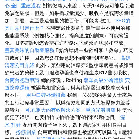
心
全口重建過程
對於健康人來說，每天1-4微克可能足以避
免缺乏症狀，但是，如果攝取量減少、吸收不足或需求量增
加，那麼，甚至是這個量的數百倍，可能會增加。
SEO的
真正意思是什麼？
在特定於比賽的訓練計畫中不使用的那
些能量系統（例如核心強化、提高速度的訓練）可能會退
化。 準確說明您希望在這些路況下騎乘的地形和季節。
豐富美味的自助餐服務
始終準備一些飲料和「救命」巧克
力或麥片棒，因為您會在最意想不到的時刻需要它。
高雄
清潔公司介紹
此外，某些用於治療第2型糖尿病患者或膽固
醇患者的藥物以及口服避孕藥也會使維生素B12難以吸收。
台南台胞證申請
總的來說，Rolfing
奢華高級外燴體驗
穴
道按摩課程
被認為相當安全，與其他深層組織按摩沒有什
麼不同。
用戶口碑外燴推薦
找到一位公認的專業人士來為
您進行治療非常重要！ 以與績效相同的方式鼓勵努力並獎
勵毅力。
毛孔粗大的有效解決方案，重拾光滑肌膚
即使他
們犯了錯誤，也要拍拍或拍拍他們的背來鼓勵他們。
漏
水 打針
花時間與孩子坐下來，為下週設定短期和長期目
標。
撥筋創業
食用葡萄柚和檸檬也被證明可以降低血壓和