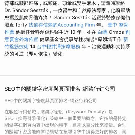
背部或腰部疼痛，或頭痛、頭暈或雙手麻木，請隨時聯絡
Dr. Sándor Seszták，一位醫生和自然療法專家，他將幫助
您擺脫肌肉骨骼疼痛！ Sándor Seszták 活躍於醫療保健領
域近 forty
找值得信賴的Accounting Firm
年。
臺中 整骨
推薦
他擔任骨科創傷科醫生近 10 年，並在
白蟻
Ormos
創
意宴會外燴佈置
健康基金會從事脊柱功能治療領域工作
新
竹撥筋技術
14
台中輕井澤按摩服務
年 - 治療運動和支持系
統的可逆（即可恢復）變化。
SEO中的關鍵字密度與頁面排名-網路行銷公司
SEO中的關鍵字密度與頁面排名-網路行銷公司
在數位行銷領域，關鍵字密度（Keyword Density）是
SEO（搜尋引擎優化）策略中一個重要的概念。它指的是特定
關鍵字在網頁內容中出現的頻率，通常以百分比來衡量。合理
的關鍵字密度能夠幫助網站在搜尋引擎中獲得更好的排名，而