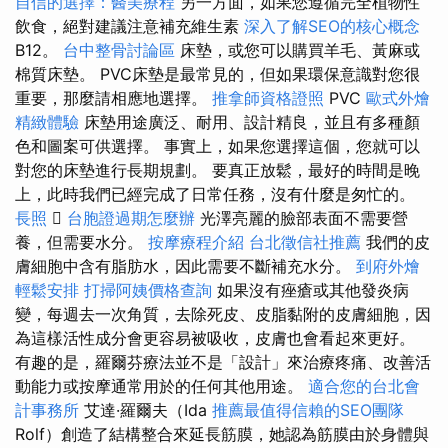
自信的選擇：醫美療程
另一方面，如果您遵循完全植物性
飲食，絕對建議注意補充維生素
深入了解SEO的核心概念
B12。
台中整骨討論區
床墊，或您可以購買羊毛、黃麻或
棉質床墊。 PVC床墊是最常見的，但如果環保意識對您很
重要，那麼請相應地選擇。
推拿師資格證照
PVC
歐式外燴
精緻體驗
床墊用途廣泛、耐用、設計精良，並且有多種顏
色和圖案可供選擇。 事實上，如果您選擇這個，您就可以
對您的床墊進行長期規劃。 要真正放鬆，最好的時間是晚
上，此時我們已經完成了日常任務，沒有什麼是匆忙的。
長照

台胞證過期怎麼辦
光澤亮麗的臉部表面不需要營
養，但需要水分。
按摩療程介紹
台北徵信社推薦
我們的皮
膚細胞中含有脂肪水，因此需要不斷補充水分。
到府外燴
輕鬆安排
打掃阿姨價格查詢
如果沒有痤瘡或其他發炎病
變，每週去一次角質，去除死皮、皮脂黏附的皮膚細胞，因
為這樣活性成分會更容易被吸收，皮膚也會看起來更好。
有趣的是，羅爾芬療法並不是「設計」來治療疼痛、改善活
動能力或按摩通常用於的任何其他用途。
適合您的台北會
計事務所
艾達·羅爾夫（Ida
推薦最值得信賴的SEO團隊
Rolf）創造了結構整合來延長筋膜，她認為筋膜由於身體與