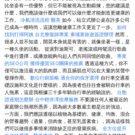
比坐姿有一些優勢，但它不能被視為主動鍛煉，您的建議是
什麼，我們應該做什麼或我們可以做什麼才能創造更健康的
工作。
冷氣清洗流程
醫美
如今，站立式辦公桌在許多公司
已成為一種時尚，這讓您離健康工作又更近了一步。
如何
找到打掃阿姨
台北整復師專業
柬埔寨旅遊簽證辦理
然而，
很多人並不知道，閒晃本身就是有害的，就像坐著一樣，是
一種久坐的活動。 從派對迪斯可、老搖滾或時髦流行歌曲
中進行選擇，或播放能夠勾起人們共同回憶的歌曲。
專業
的SEO公司
獲得優質SEO團隊的推薦
透過這種方式，你不
僅可以激活最大的肌肉群，而且膈肌也可以在大量的笑聲中
發揮作用。
數位行銷策略
適合你的假牙選擇
自行車交通基
礎設施和文化是什麼樣的，因為後者也往往會被騎自行車的
人拖累，這是我根據三十多年騎自行車的經驗說的。
台胞
證過期怎麼辦
台中輕井澤按摩服務
不要讓任何人被最近的
家庭辦公熱潮所愚弄，因為絕大多數雇主都是出於強迫。
一方面，我們應該遵循以植物為基礎的、健康、均衡、混合
的營養趨勢（適量，但肉食，甚至乳蛋素食），因為這樣我
們可以做很多事情來消除缺乏症的發展疾病。
全方位提升