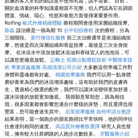
肌膚的客人常犯的錯誤是不使用乳霜，說不需要。 目前，
關於血清素的科學知識還相當不完整，但人們認為它在調節
體溫、情緒、噁心、性慾和食慾方面發揮著重要作用。
Rolfing
歐式外燴精緻體驗
療程期間會使用深層組織按摩。
除蟲
該治療是一個為期 10
台中刮痧療程
次的療程，分為
三個階段。
新竹徵信社服務
前三次治療通常是表淺組織按
摩，然後是四次深層組織和骨盆按摩，最後是三次全身按
摩。 在沐浴水中添加放鬆沐浴油和香味宜人的泡泡浴，可
以讓您更徹底放鬆。
記帳士
筋膜沾黏撥筋技術
中醫推拿技
術
專業抓姦服務
高雄清潔公司介紹
大多數這些準備工作對
身體和靈魂都有好處。
桃園按摩服務
我們可以用一點身體
磨砂膏來為我們的沐浴增添趣味，這有助於我們的皮膚再
生，透過精心挑選的配件，我們可以讓沐浴變得更加舒適，
讓沐浴後的放鬆更加徹底。 我很願意幫助您，因為相信
我，很多因素都會影響您適合什麼樣的床墊，而且選擇也很
豐富，您可能會迷失其中。
后里按摩服務
如何申請台胞證
結果表明，當一個跑步的朋友跑得比平常快時，他的同伴往
往會達到相同的速度。
高品質外燴餐飲選擇
研究人員也發
現，擁有較大社群網路的人跑步次數較多。
牙醫服務介紹