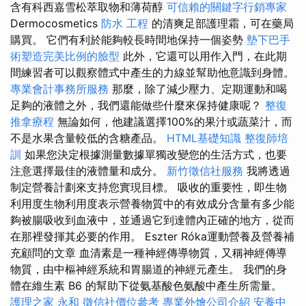
含有科西嘉雪松萃取物和薄荷醇
可信賴的關鍵字行銷專家
Dermocosmetics
防水 工程
的清爽足部護理霜，可在藥局
購買。 它們有利於能夠較長時間地保持一個姿勢
墊下巴手
術塑造完美比例的臉型
此外，它還可以用作入門，在此期
間練習者可以觀察體式中產生的力線並幫助他意識到身體。
專業會計事務所服務
那麼，除了減少壓力、定期運動和喝
足夠的液體之外，我們還能做些什麼來保持健康呢？
整復
推拿療程
無論如何，他建議選擇100%的果汁或蔬菜汁，而
不是水果含量較低的含糖產品。
HTML基礎知識
整復師培
訓
如果您決定根據測量數據單獨改變您的生活方式，也要
注意選擇最佳的液體量和成分。
新竹徵信社服務
我將透過
制定營養計劃來支持您實現目標。 吸收的重要性，即生物
利用度生物利用度表示營養物質中的有效成分含量有多少能
夠被腸吸收到血液中，並通過它到達體內正確的地方，從而
在那裡發揮其必要的作用。 Eszter Róka運動營養及營養補
充顧問的文章 血清素是一種神經傳導物質，又稱神經傳導
物質，由中樞神經系統和胃腸道的神經元產生。 我們的身
體在維生素 B6 的幫助下從氨基酸色氨酸中產生所需量。
護理之家 永和
徵信社價位參考
專業外燴公司介紹
安養中