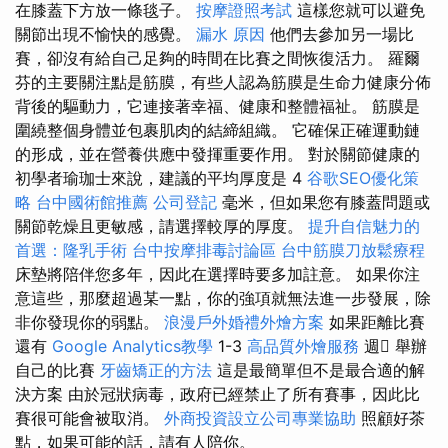
在膝蓋下方放一條毯子。
按摩證照考試
這樣您就可以避免
關節出現不愉快的感覺。
漏水 原因
他們去參加另一場比
賽，卻沒有給自己足夠的時間在比賽之間恢復活力。 羅爾
芬的主要關注點是筋膜，有些人認為筋膜是生命力健康分佈
背後的驅動力，它連接著幸福、健康和整體福祉。 筋膜是
圍繞整個身體並包裹肌肉的結締組織。 它確保正確運動鏈
的形成，並在營養供應中發揮重要作用。 對於關節健康的
初學者瑜珈士來說，建議的平均厚度是 4
谷歌SEO優化策
略
台中國術館推薦
公司登記
毫米，但如果您有膝蓋問題或
關節乾燥且更敏感，請選擇較厚的厚度。
提升自信魅力的
首選：隆乳手術
台中按摩排毒討論區
台中筋膜刀放鬆療程
床墊將陪伴您多年，因此在選擇時要多加註意。 如果你注
意這些，那麼超過某一點，你的強項就無法進一步發展，除
非你發現你的弱點。
浪漫戶外婚禮外燴方案
如果距離比賽
還有
Google Analytics教學
1-3
高品質外燴服務
週 舉辦
自己的比賽
牙齒矯正的方法
這是最簡單但不是最合適的解
決方案 由於冠狀病毒，政府已經禁止了所有賽事，因此比
賽很可能會被取消。
外商投資設立公司專業協助
照顧好茶
點，如果可能的話，請有人陪你。