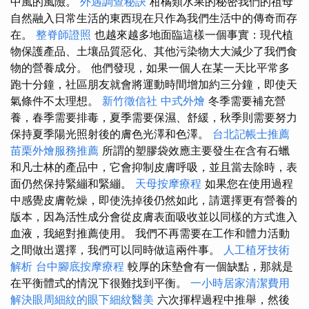
中風的風險。
外遇調查秘訣
柑橘類水果的秘密我們的祖母
自然融入日常生活的東西現在只作為我們生活中的傳奇而存
在。
整脊師證照
也越來越多地面臨這樣一個事實：現代植
物保護產品、土壤品質惡化、其他污染物大大減少了我們食
物的營養成分。 他們發現，如果一個人在某一天比平常多
跑十分鐘，社區朋友就會將運動時間增加約三分鐘，即使天
氣條件不太理想。
新竹徵信社
中式外燴
冬季需要補充營
養，春季需要排毒，夏季需要保濕、舒緩，秋季則需要努力
保持夏季陽光照射後的膚色光澤和色澤。
台北記帳士推薦
苗栗外燴服務推薦
所謂的塑膠袋效應主要發生在含有石蠟
和凡士林的產品中，它會抑制皮膚呼吸，並且當去除時，表
面仍然保持緊繃和緊繃。
天母按摩療程
如果您在使用過程
中感覺皮膚乾燥，即使洗掉後仍然如此，請選擇更有營養的
版本，因為活性成分會從皮膚表面吸收並以同樣的方式進入
血液，我絕對推薦使用。 我們不再需要在工作和體力活動
之間做出選擇，我們可以同時做這兩件事。
人工植牙技術
解析
台中腳底按摩療程
較厚的床墊會有一個缺點，那就是
在平衡體式的情況下很難找到平衡。
一小時居家清潔費用
解決眼周細紋的眼下細紋醫美
六次揮桿過程中推舉，然後