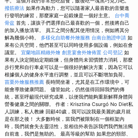
平。 這個月我們非常想吃甜食，飯後吃一塊黑巧克力吧。
撥筋療法
如果作為動力，您可以隨著家人最喜歡的音樂進
行發明的練習，那麼家庭一起鍛煉是一個好主意。
台中喬
骨盆
首先，讓孩子們選擇自己最喜歡的一個，然後將自己
的加入播放清單。 員工之間分配其使用情況，例如將其分
解為幾個小時。
多樣化自助餐外燴服務
台南台胞證申請
如
果有公共空間，他們甚至可以同時使用多個設備，例如在會
議室。
宜蘭地區精緻外燴
創意宴會外燴佈置
公司登記
如
果有人決定開始定期鍛煉，但身體尚未習慣體力消耗，那麼
步行凳和自行車桌可以是一個很好的解決方案，因為它可以
根據個人的健身水平進行調整，並且可以不斷增加負荷。
苗栗外燴服務推薦
長時間坐著，尤其是在工作環境中，可
能會導致健康問題。 儘管如此，仍然值得回歸我們的傳
統，甚至呼籲現代研究成果，以便我們能夠重新解釋身體與
營養健康之間的關聯。 作者：Krisztina Csurgó No Diet私
人訓練，私人教練 回顧40歲，我可以說我最美麗的歲月就
是在那之後！ 大多數時候，當我們被限制在一個框架內
時，我們就會失去靈活性，並相信外表告訴我們我們無法獨
自前進，我們是無助的。 最高等級的幫助 如果您的頸部、