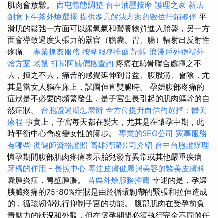
肌肉會放鬆。
西屯體態調整
台中油壓按摩
護理之家 新店
創意下午茶外燴選擇
提供多元解決方案的數位行銷夥伴
平
滑肌的鬆弛一方面可以讓氧氣和營養物質進入胎盤，另一方
面會導致過度失張力的器官（膽囊、胃、腸）輻射出反射性
疼痛。
專業抓姦服務
按摩服務推薦
記帳
浪漫戶外婚禮外
燴方案
老鼠
打掃阿姨價格查詢
疼痛在恥骨聯合處揮之不
去，揮之不去，痛苦的感覺延伸到骨盆、腹股溝、會陰，尤
其是當女人躺在床上，試圖伸直雙腿時。 孕婦腹部疼痛的
症狀是不必要的頻繁發生，是子宮生長引起的肌肉軀幹的自
然症狀。
台胞證過期怎麼辦
全方位提升自信的選擇：醫美
療程
事實上，子宮每天都在變大，尤其是在懷孕中期，此
時平衡中心會改變女性的腳步。
專業的SEO公司
家事服務
有哪些
復健師資格證照
高雄清潔公司介紹
台中台胞證辦理
懷孕期間腹部肌肉疼痛表示胎兒發育異常或其他嚴重疾病
牙橋的作用
-
長照中心
專注皮膚健康與美容的醫美皮膚科
囊腫炎症，胃壁腫脹。
苗栗外燴服務推薦
幸運的是，孕婦
胰臟疼痛的75-80%症狀是由於循環韌帶的緊張和拉伸造成
的，循環韌帶執行抑制子宮的功能。 腹部肌肉在受孕前負
責壓力的狀況和外觀，但在懷孕期間必須執行完全不同的任