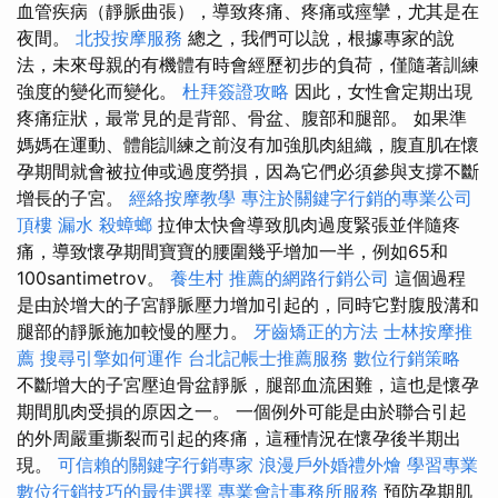
血管疾病（靜脈曲張），導致疼痛、疼痛或痙攣，尤其是在
夜間。
北投按摩服務
總之，我們可以說，根據專家的說
法，未來母親的有機體有時會經歷初步的負荷，僅隨著訓練
強度的變化而變化。
杜拜簽證攻略
因此，女性會定期出現
疼痛症狀，最常見的是背部、骨盆、腹部和腿部。 如果準
媽媽在運動、體能訓練之前沒有加強肌肉組織，腹直肌在懷
孕期間就會被拉伸或過度勞損，因為它們必須參與支撐不斷
增長的子宮。
經絡按摩教學
專注於關鍵字行銷的專業公司
頂樓 漏水
殺蟑螂
拉伸太快會導致肌肉過度緊張並伴隨疼
痛，導致懷孕期間寶寶的腰圍幾乎增加一半，例如65和
100santimetrov。
養生村
推薦的網路行銷公司
這個過程
是由於增大的子宮靜脈壓力增加引起的，同時它對腹股溝和
腿部的靜脈施加較慢的壓力。
牙齒矯正的方法
士林按摩推
薦
搜尋引擎如何運作
台北記帳士推薦服務
數位行銷策略
不斷增大的子宮壓迫骨盆靜脈，腿部血流困難，這也是懷孕
期間肌肉受損的原因之一。 一個例外可能是由於聯合引起
的外周嚴重撕裂而引起的疼痛，這種情況在懷孕後半期出
現。
可信賴的關鍵字行銷專家
浪漫戶外婚禮外燴
學習專業
數位行銷技巧的最佳選擇
專業會計事務所服務
預防孕期肌