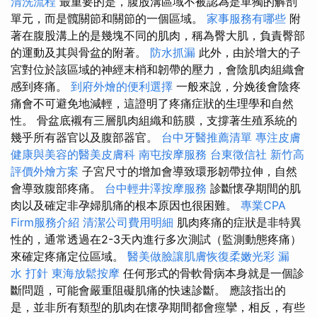
清洗流程
最重要的是，腹股溝區域不被認為是單獨的解剖
單元，而是髖關節和關節的一個區域。
家事服務有哪些
附
著在腹股溝上的是幾塊不同的肌肉，稱為臀大肌，負責臀部
的運動及其與骨盆的附著。
防水抓漏
此外，由於增大的子
宮對位於該區域的神經末梢和韌帶的壓力，會陰肌肉組織會
感到疼痛。
到府外燴的便利選擇
一般來說，分娩後會陰疼
痛會不可避免地減輕，這證明了疼痛症狀的生理學和自然
性。 骨盆底襯有三層肌肉組織和筋膜，支撐著生殖系統的
幾乎所有器官以及腹部器官。
台中牙醫推薦清單
專注皮膚
健康與美容的醫美皮膚科
南屯按摩服務
台東徵信社
新竹高
評價外燴方案
子宮尺寸的增加會導致環形韌帶拉伸，自然
會導致腹部疼痛。
台中輕井澤按摩服務
診斷懷孕期間的肌
肉以及確定非孕婦肌痛的根本原因也很困難。
專業CPA
Firm服務介紹
清潔公司費用明細
肌肉疼痛的症狀是非特異
性的，通常透過在2-3天內進行多次測試（監測動態疼痛）
來確定疼痛定位區域。
醫美做臉讓肌膚恢復柔嫩光彩
漏
水 打針
東海放鬆按摩
任何形式的骨軟骨病本身就是一個診
斷問題，可能會嚴重阻礙肌痛的快速診斷。 應該指出的
是，並非所有類型的肌肉在懷孕期間都會痙攣，相反，有些