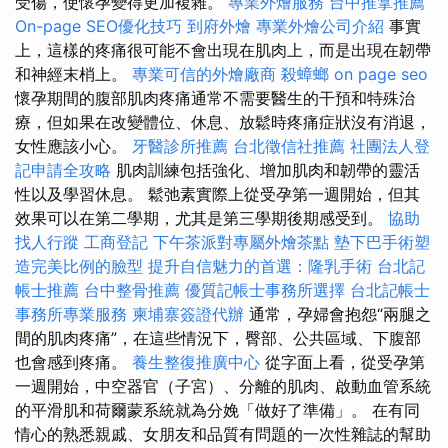
受傷，使懷孕變得更加複雜。
專業外燴服務
台中推拿推薦
On-page SEO優化技巧
到府外燴
專業外燴公司介紹
事實
上，這樣的疼痛很可能不會出現在肌肉上，而是出現在韌帶
和神經末梢上。
專業可信的外燴廠商
殺蟑螂
on page seo
懷孕期間的腹部肌肉疼痛通常不需要醫生的干預和特殊治
療，但如果在改變體位、休息、放鬆時疼痛症狀沒有消退，
女性應該小心。
牙醫診所推薦
台北徵信社推薦
社團法人登
記申請全攻略
肌肉訓練包括強化、增加肌肉和韌帶的靈活
性以及學習休息。 鬆弛素實際上從受孕第一週開始，但其
效果可以在第二學期，尤其是第三學期後期感受到。
協助
找人行蹤
工商登記
下午茶派對專屬外燴茶點
墊下巴手術塑
造完美比例的臉型
提升自信魅力的首選：隆乳手術
台北記
帳士推薦
台中整骨推薦
優質記帳士事務所選擇
台北記帳士
事務所專業服務
柬埔寨簽證代辦
通常，孕婦會抱怨“兩腿之
間的肌肉疼痛”，在這些情況下，臀部、公共區域、下腹部
也會感到疼痛。
養生整復推廣中心
從字面上看，從受孕第
一週開始，中空器官（子宮）、分離的肌肉、啟動血管系統
的平滑肌和荷爾蒙系統就為分娩「做好了準備」。 在有同
情心的熟悉親戚、女朋友和品質有問題的一次性雜誌的幫助