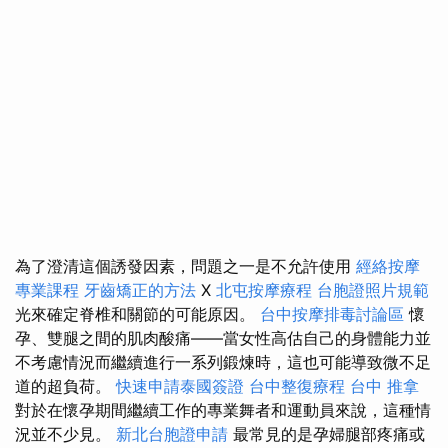
為了澄清這個誘發因素，問題之一是不允許使用
經絡按摩
專業課程
牙齒矯正的方法
X
北屯按摩療程
台胞證照片規範
光來確定脊椎和關節的可能原因。
台中按摩排毒討論區
懷
孕、雙腿之間的肌肉酸痛——當女性高估自己的身體能力並
不考慮情況而繼續進行一系列鍛煉時，這也可能導致微不足
道的超負荷。
快速申請泰國簽證
台中整復療程
台中 推拿
對於在懷孕期間繼續工作的專業舞者和運動員來說，這種情
況並不少見。
新北台胞證申請
最常見的是孕婦腿部疼痛或