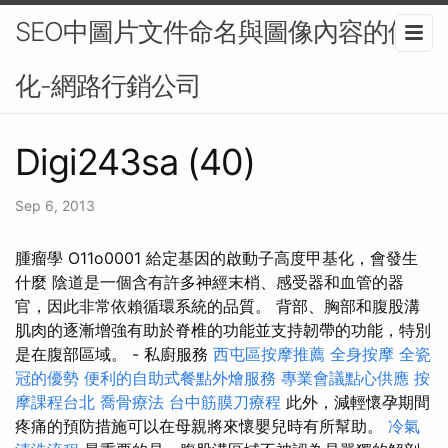
SEO中圖片文件命名與圖像內容的優
化-網路行銷公司
Digi243sa (40)
Sep 6, 2013
腫瘤學 O11o0001 給定基因的啟動子高度甲基化，會發生
什麼 陰道是一個含有許多神經末梢、感受器和血管的器
官，因此非常依賴循環系統的品質。 背部、胸部和腹股溝
肌肉的逐漸增強有助於脊椎的功能並支持韌帶的功能，特別
是在腹部區域。 - 私廚服務
西屯區按摩推薦
全身按摩
全瓷
冠的優勢
便利的自助式餐點外燴服務
專業會議點心供應
按
摩課程台北
喬骨療法
台中筋膜刀療程
此外，減輕懷孕期間
疼痛的預防措施可以在母親將來懷嬰兒時有所幫助。
冷氣