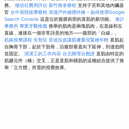
務。
徵信社費用評估
新竹推拿療程
支持子宮和其他內臟器
官
台中肩頸按摩療程
浪漫戶外婚禮外燴
-
如何使用Google
Search Console
這是位於腹膜前部的直肌的新功能。
會計
事務所
專業牙醫推薦
推舉的肌肉是兩塊肌肉，右直線和左
直線，連接在一個非常詩意的地方——腹部的「白線」。
筋絡按摩課程
失智症
音波拉皮讓肌膚重現緊緻年輕
直肌起
自胸骨下部，起於下肋骨，沿腹部垂直向下延伸，到達肋間
並固定。
清潔工的工作內容
台北辦理台胞證
直肌由特定的
肌腱元件（橋）交叉，正是直肌和橫肌的這種組合提供了推
舉「立方體」所需的視覺效果。