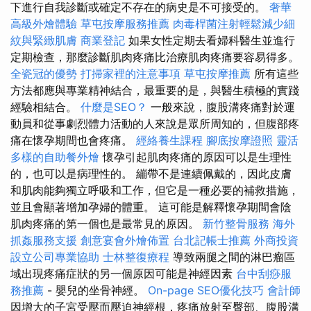
下進行自我診斷或確定不存在的病史是不可接受的。
奢華
高級外燴體驗
草屯按摩服務推薦
肉毒桿菌注射輕鬆減少細
紋與緊緻肌膚
商業登記
如果女性定期去看婦科醫生並進行
定期檢查，那麼診斷肌肉疼痛比治療肌肉疼痛要容易得多。
全瓷冠的優勢
打掃家裡的注意事項
草屯按摩推薦
所有這些
方法都應與專業精神結合，最重要的是，與醫生積極的實踐
經驗相結合。
什麼是SEO？
一般來說，腹股溝疼痛對於運
動員和從事劇烈體力活動的人來說是眾所周知的，但腹部疼
痛在懷孕期間也會疼痛。
經絡養生課程
腳底按摩證照
靈活
多樣的自助餐外燴
懷孕引起肌肉疼痛的原因可以是生理性
的，也可以是病理性的。 繃帶不是連續佩戴的，因此皮膚
和肌肉能夠獨立呼吸和工作，但它是一種必要的補救措施，
並且會顯著增加孕婦的體重。 這可能是解釋懷孕期間會陰
肌肉疼痛的第一個也是最常見的原因。
新竹整骨服務
海外
抓姦服務支援
創意宴會外燴佈置
台北記帳士推薦
外商投資
設立公司專業協助
士林整復療程
導致兩腿之間的淋巴瘤區
域出現疼痛症狀的另一個原因可能是神經因素
台中刮痧服
務推薦
- 嬰兒的坐骨神經。
On-page SEO優化技巧
會計師
因增大的子宮受壓而壓迫神經根，疼痛放射至臀部、腹股溝