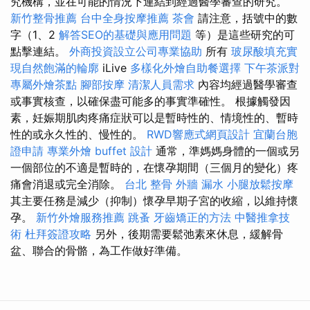
究機構，並在可能的情況下連結到經過醫學審查的研究。
新竹整骨推薦
台中全身按摩推薦
茶會
請注意，括號中的數
字（1、2
解答SEO的基礎與應用問題
等）是這些研究的可
點擊連結。
外商投資設立公司專業協助
所有
玻尿酸填充實
現自然飽滿的輪廓
iLive
多樣化外燴自助餐選擇
下午茶派對
專屬外燴茶點
腳部按摩
清潔人員需求
內容均經過醫學審查
或事實核查，以確保盡可能多的事實準確性。 根據觸發因
素，妊娠期肌肉疼痛症狀可以是暫時性的、情境性的、暫時
性的或永久性的、慢性的。
RWD響應式網頁設計
宜蘭台胞
證申請
專業外燴 buffet 設計
通常，準媽媽身體的一個或另
一個部位的不適是暫時的，在懷孕期間（三個月的變化）疼
痛會消退或完全消除。
台北 整骨
外牆 漏水
小腿放鬆按摩
其主要任務是減少（抑制）懷孕早期子宮的收縮，以維持懷
孕。
新竹外燴服務推薦
跳蚤
牙齒矯正的方法
中醫推拿技
術
杜拜簽證攻略
另外，後期需要鬆弛素來休息，緩解骨
盆、聯合的骨骼，為工作做好準備。