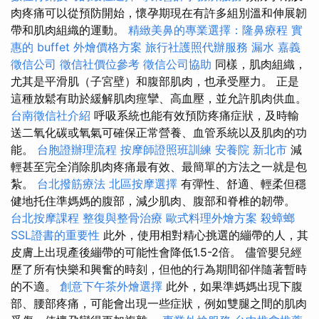
肉疼痛可以從預防開始，懷孕期現在有許多組別溫和伸展韌
帶和肌肉組織的運動。
精緻美鼻的專業選擇：隆鼻療程
實
惠的 buffet 外燴價格方案
旅行社護照代辦服務
漏水
嘉義
徵信公司
徵信社價位參考
徵信公司協助
同樣，肌肉組織，
尤其是平滑肌（子宮壁）和腹部肌肉，也承受壓力。 正是
這種放鬆有助於緩解肌肉痙攣、高血壓，並允許肌肉供血。
台南徵信社介紹
呼吸系統也能有效預防疼痛症狀，及時輸
送二氧化碳或氧氣可確保正常營養、血管系統以及肌肉的功
能。
台胞證辦理流程
按摩師證照班訓練
安養院 新北市
減
輕甚至完全消除肌肉疼痛最有效、最簡單的方法之一就是包
紮。
台北撥筋療法
北區按摩選擇
有彈性、舒適、輕柔但穩
健地托住準媽媽的腹部，減少肌肉、腹部和脊椎的韌帶。
台北按摩課程
整復與整骨治療
歐式料理外燴方案
殺蟑螂
SSL證書的重要性
此外，使用相對精心挑選的繃帶的人，其
皮膚上出現產後繃帶的可能性會降低1.5-2倍。 儘管嬰兒經
歷了所有快樂和興奮的時刻，但他的行為期間卻伴隨著暫時
的不適。
創意下午茶外燴選擇
此外，如果準媽媽出現下腹
部、腰部疼痛，可能會出現一些症狀，例如雙腿之間的肌肉