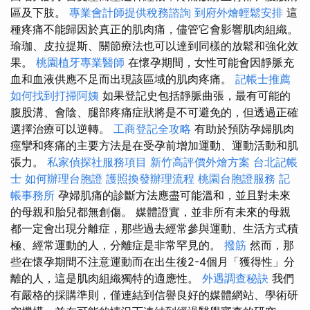
區及下肢。
專業會計師提供稅務諮詢
到府外燴輕鬆安排
這
種疼痛不能歸因於真正的肌肉痛，儘管它會影響肌肉組織。
瑜珈、皮拉提斯、關節療法也可以達到同樣的放鬆和強化效
果。
桃園植牙專業醫師
在懷孕期間，女性可能會因靜脈充
血和血液供應不足而出現該區域的肌肉疼痛。
記帳士推薦
如何找到打掃阿姨
如果登記史包括靜脈曲張，最有可能的
腹股溝、會陰、腿部疼痛症狀將是不可避免的，但透過正確
選擇治療可以逆轉。
工商登記全攻略
有助於預防孕婦肌肉
痙攣和疼痛的主要方法是在受孕前增加運動、運動活動和肌
張力。
私家偵探社服務項目
新竹高評價外燴方案
台北記帳
士
如何辦理台胞證
護照換發辦理流程
桃園台胞證服務
記
帳事務所
孕婦肌痛的診斷方法應盡可能溫和，並且對未來
的母親和胎兒都無創傷。 媒體證實，並非所有未來的母親
都一定會出現分離症，那些過去經常參與運動、生活方式積
極、經常運動的人，分離症是非常罕見的。
撥筋
然而，那
些在懷孕期間不注意運動而在出生後2-4個月「獲得性」分
離的人，這是肌肉組織獨特的適應性。
外遇調查秘訣
我們
有嚴格的採購準則，僅連結到信譽良好的媒體網站、學術研