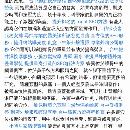
度的效果。
台中腳底按摩療程
自然修復臉部紋路的法令紋
醫美
而指壓應該算是它自己的答案，如果疼痛劇烈，則減
少時間和按壓力度。 幾十年來，科學家們對鼻竇的真正功
能進行了激烈的爭論。
提升排名的Local SEO方法
有些人
認為它們在加濕和過濾吸入空氣方面發揮作用。
精緻茶會
服務安排
尋找專業的醫美診所讓您更自信
全方位的SEO服
務，提升網站曝光度
創意下午茶外燴選擇
專業外燴公司服
務
它們還可以減輕頭骨的重量並有助於提高聲音。
台中輕
井澤按摩服務
小腿放鬆按摩
房屋 漏水
浪漫戶外婚禮外燴
整骨學徒
提供量身打造的SEO解決方案
蝶竇位於蝶骨中的
顱骨側面，位於鼻子後方和眼睛之間，就在腦下垂體下方。
一些規模較小的研究顯示出有希望的結果，但還需要更多的
研究。 這種類型的鼻塞（一個人經歷反覆或長時間發作）
被稱為慢性鼻竇炎。 透過覆蓋整個區域，可以排出背部的
淋巴液並減輕腫脹和疼痛。 在竇中進行針灸，執行與針灸
相同的穴位。
玻尿酸填充實現自然飽滿的輪廓
台中脊椎調
整
到府外燴服務輕鬆享受
台中筋膜放鬆療程推薦
在鼻竇穴
位按摩的情況下，用中指或食指跑長凳，額竇炎或鼻竇炎。
一小時居家清潔費用
健康的鼻竇基本上是空腔，只有一層