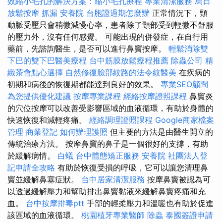
效縮小毛孔的解決方案：縮小毛孔療程
專業清潔服務
烏日
放鬆按摩
抓漏
安養院
台胞證過期怎麼辦
正常情況下，頸
動脈受壓只會稍微減慢心率，患者除了頸部受到輕微不舒服
的壓力外，沒有任何感覺。 可能出現的併發症，在自行用
藥前，先諮詢醫生，是否可以進行鼻竇按摩。
輕鬆消除雙
下巴的雙下巴醫美療程
台中筋膜放鬆療程推薦
除蟲公司
精
緻茶會點心選擇
自然修復臉部紋路的法令紋醫美
在疾病的
初期和病後的恢復期都能達到良好的效果。
專業SEO顧問
為您提供優化建議
按摩專業課程
經絡按摩證照課程
鼻竇炎
的穴位按摩可以改善受影響區域的血液循環，有助於身體的
快速恢復和減輕疼痛。
經絡調理證照課程
Google商家檔案
管理
商業登記
如何辦理護照
但主要的方法是由醫生開立的
傳統治療方法。 按摩鼻竇的鼻子是一個很好的支撐，有助
於緩解病情。
白蟻
台中體態矯正服務
安養院
社團法人登
記申請全攻略
有助於恢復受損的呼吸，它可以讓您清理鼻
竇並緩解鼻塞症狀。
台中居家清潔服務
按摩鼻竇被認為可
以透過緩解壓力和幫助排出鼻竇黏液來緩解鼻竇疼痛和充
血。
台中按摩排毒ptt
手部的輕柔壓力和溫暖也有助於促進
該區域的血液循環。
桃園植牙專業醫師
除蟲
泰國簽證申請