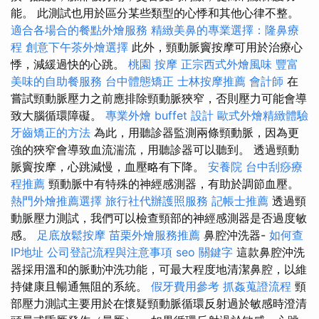
能。 此測試也用於區分某些類型的心悸和其他心律不整。
適合各場合的餐點外燴服務
精緻美鼻的專業選擇：隆鼻療
程
創意下午茶外燴選擇
此外，頸動脈竇按摩可用於治療心
悸，減緩過快的心跳。
桃園 按摩
正宗西式外燴風味
豐富
美味的自助餐服務
台中體態矯正
士林按摩推薦
會計師
在
嘗試頸動脈壓力之前應排除頸動脈狹窄，否則壓力可能會導
致大腦循環障礙。
專業外燴 buffet 設計
歐式外燴精緻體驗
牙齒矯正的方法
為此，用聽診器監測兩條頸動脈，因為更
強的狹窄會導致血流湍流，用聽診器可以聽到。 透過頸動
脈竇按摩，心跳減慢，血壓略有下降。
安養院
台中刮痧療
程推薦
頸動脈中有特殊的神經感測器，有助於調節血壓。
熱門外燴推薦選擇
旅行社代辦護照服務
記帳士推薦
透過頸
動脈壓力測試，我們可以檢查頸部的神經感測器是否過度敏
感。
足底放鬆按摩
苗栗外燴服務推薦
鼻腔沖洗器-
如何查
IP地址
公司登記流程與注意事項
seo 關鍵字
這款鼻腔沖洗
器採用溫和的脈動沖洗功能，可最大程度地清潔鼻腔，以維
持健康且暢通無阻的系統。
假牙費用參考
抓姦蒐證流程
頸
部壓力測試主要用於在懷疑頸動脈循環反射過於敏感時澄清