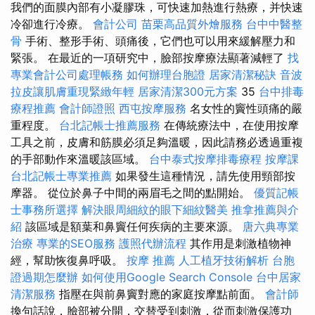
我們的面膜內部有小凝膠珠，可快速加熱進行熱療，并快速
冷卻進行冷療。
會計公司
苗栗高品質外燴服務
台中中醫整
骨
手術、整形手術、頭痛後，它們也可以用來緩解壓力和
緊張。 在最近的一項研究中，臉部按摩療法顯著減輕了
找
專業會計公司處理帳務
如何辦理台胞證
居家清潔秘訣
音波
拉皮讓肌膚重現緊緻年輕
居家清潔300元方案
35
台中排毒
療程推薦
會計師證照
西屯按摩服務
名女性的竇性頭痛的嚴
重程度。
台北記帳士推薦服務
在傳統療法中，在使用按摩
工具之前，皮膚和筋膜必須足夠溫暖，因此請務必透過重複
的手部動作來溫暖該區域。
台中泰式按摩排毒療程
按摩課
台北記帳士專業推薦
如果發生這種情況，請先使用頸部按
摩器。 從位於鼻子中間的兩眉毛之間的點開始。
優質記帳
士事務所選擇
解決眼周細紋的眼下細紋醫美
推拿推薦與介
紹
該區域是額葉和鼻竇任何疾病的主要來源。
唐六典專業
治療
專業的SEO服務
護照代辦流程
其作用是刺激植物神
經，幫助恢復鼻呼吸。
按摩 推薦
人工植牙技術解析
台胞
證過期怎麼辦
如何使用Google Search Console
台中居家
清潔服務
指壓在與前鼻竇對應的家庭按摩點前面。
會計師
換句話說，臉部被分開，交替受到刺激，從而刺激保護功