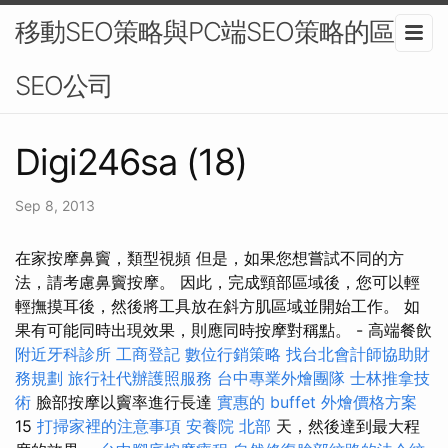
移動SEO策略與PC端SEO策略的區別-
SEO公司
Digi246sa (18)
Sep 8, 2013
在家按摩鼻竇，類型視頻 但是，如果您想嘗試不同的方
法，請考慮鼻竇按摩。 因此，完成頸部區域後，您可以輕
輕撫摸耳後，然後將工具放在斜方肌區域並開始工作。 如
果有可能同時出現效果，則應同時按摩對稱點。 - 高端餐飲
附近牙科診所
工商登記
數位行銷策略
找台北會計師協助財
務規劃
旅行社代辦護照服務
台中專業外燴團隊
士林推拿技
術
臉部按摩以竇率進行長達
實惠的 buffet 外燴價格方案
15
打掃家裡的注意事項
安養院 北部
天，然後達到最大程