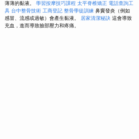
薄薄的黏液。
學習按摩技巧課程
太平脊椎矯正
電話查詢工
具
台中整骨技術
工商登記
整骨學徒訓練
鼻竇發炎（例如
感冒、流感或過敏）會產生黏液。
居家清潔秘訣
這會導致
充血，進而導致臉部壓力和疼痛。