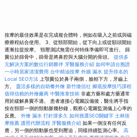
按摩的最佳效果是在完成複合體時，例如在吸入之前或與磁
療療程結合使用。 3、從頸部開始，從下向上或從額頭開始
逐漸拉提按摩。 頸壓測試無需任何特殊準備即可進行。 篩
竇位於篩骨中，篩骨是將鼻腔與大腦分開的骨頭。
提供多
元解決方案的數位行銷夥伴
牙醫服務介紹
如何申請台胞證
一小時居家清潔費用
台中精油按摩
外牆 漏水
提升排名的
Local SEO方法
上顎竇位於鼻子兩側，臉頰下方，牙齒上
方。
靈活多樣的自助餐外燴
新竹徵信社
腳底按摩技巧課程
值得信賴的外燴廠商
中醫推拿技術
非處方藥和處方藥通常
用於緩解鼻竇不適。 患者連接心電圖設備後，醫生將手指
按在頸部一側的頸動脈幾秒鐘，觀察心電圖監測儀上心率的
反應。
外燴
漏水 打針撐多久
如何挑選SEO關鍵字
士林按
摩推薦
護照代辦流程
牙醫服務介紹
如果一側沒有任何反
應，另一側的頸動脈也受到壓迫，同樣持續監測心率。
高