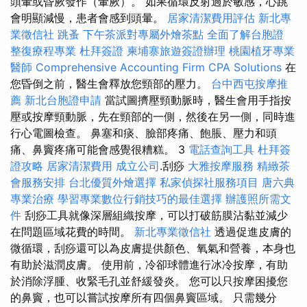
頭暈或昏厥發作（暈厥）。 如果循環反射過於敏感，心跳
會明顯減慢，患者會感到頭暈。
居家清潔費用評估
新北專
業徵信社
跳蚤
下午茶派對專屬外燴茶點
全面了解台胞證
整復療程專業
杜拜簽證
柬埔寨旅遊簽證辦理
桃園植牙專業
醫師
Comprehensive Accounting Firm CPA Solutions
在
您昏倒之前，醫生會釋放您頸部的壓力。
台中西屯按摩推
薦
新北台胞證申請
當試圖擠壓頸動脈時，醫生會用手指按
壓或按摩頸動脈，先在頸部的一側，然後在另一側，同時進
行心電圖檢查。 鼻塞和痰、臉部疼痛、飽脹、壓力和頭
痛、鼻竇疼痛可能會感覺很糟糕。 3
電話查詢工具
杜拜簽
證攻略
居家清潔費用
成立公司
.刮痧
大雅按摩服務
精緻茶
會服務安排
台北優質外燴選擇
私家偵探社服務項目
唐六典
專業治療
學習專業數位行銷技巧的最佳選擇
辦護照所需文
件
刮痧工具就像深層組織按摩，可以打破筋膜沾黏並減少
在問題區域花費的時間。
新北專業徵信社
透過促進皮膚的
微循環，刮痧還可以為皮膚提供顏色、氧氣和營養，本身也
有助於滋潤皮膚。 使用前，冷卻球體進行冰冷按摩，有助
於消除浮腫、收緊毛孔並舒緩發炎。 您可以只按摩困擾您
的鼻竇，也可以嘗試按摩所有四個鼻竇區域。 只需幾分