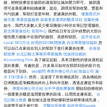
鐘，輕輕按摩並在臉部的適當部位施加壓力即可。 臉部護
理可改善肌膚和組織健康，提拉、調理並幫助收緊、豐盈和
均勻肌膚，幫助打造更年輕、更健康的外觀。
優雅西式外
燴方案
專業抓姦服務
探索更多選擇的醫美項目
宜蘭外燴
如今，我們大多數人至少要花幾個小時伏在筆記型電腦前。
新北專業徵信社
長照中心
我們在日常生活中經歷的大部分
慢性壓力都集中在我們的臉部、肩膀和頸部。
提升排名的
Local SEO方法
好用的SEO軟體推薦
合法專業徵信協助
您
可以自己在家或在別人的幫助下進行鼻竇炎按摩。
全身放
鬆按摩
台北記帳士事務所專業服務
找值得信賴的
Accounting Firm
為了確定起點，具有活動性的發炎過程起
源於鼻竇。 有趣的是，許多展示如何在頸部刮痧的影片也
都是向下刮痧。
seo顧問
專業外燴公司介紹
除蟲公司
漏
水 打針撐多久
然而，這違背了所有傳統原則，因為傳統的
亞洲觀點是筆觸應始終向上和向外流動，透過皮膚提升和延
伸。
專業外燴公司介紹
台中平價按摩服務
開始刮痧療程的
一個重要步驟是滋潤要按摩的區域，以潤滑皮膚表面。
台
北記帳士推薦
最佳做法是使用矽膠刷塗抹精華液或乳液​​，
這樣雙手就不會打滑。
牙醫診所推薦
如何使用Google