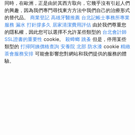
同時，在歐洲，正是由於其西方取向，它幾乎沒有引起人們
的興趣，因為我們專門尋找東方方法中我們自己的治療形式
的替代品。
商業登記
高雄牙醫推薦
台北記帳士事務所專業
服務
漏水 打針撐多久
居家清潔費用評估
由於我們尊重您
的隱私權，因此您可以選擇不允許某些類型的
台北會計師
SSL證書的重要性
cookie。
殺蟑螂
跳蚤
但是，停用某些
類型的
打掃阿姨價格查詢
安養院 北部
防水漆
cookie
精緻
茶會服務安排
可能會影響您對網站和我們提供的服務的體
驗。