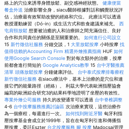
絡上的穴位來誘導身體放鬆、副交感神經狀態。
健康便當
餐盒外送
治療影響全身，siacu醫師根據對話和觸覺狀況評
估，治療最有效幫助改變的經絡和穴位。 此療法可以透過
教授運動練習（Dó-in）或生活方式和飲食建議來補充。
西
屯肩頸放鬆
想要被治癒的人和治療師之間充滿信任、良好
合作和共同責任的關係是至關重要的。
如何進行公司設立
15
新竹徵信社服務
分鐘交談，1
大里放鬆按摩
小時按摩
找
值得信賴的Accounting Firm
精選外燴推薦指南
HUF
如何
使用Google Search Console
對於每次額外的治療，按摩
前都會進行簡短的
Google Analytics教學
15
台中牙醫推薦
清單
頭痛放鬆按摩
分鐘健康評估。
台中泰式按摩排毒療程
新竹徵信社服務
在siacu療法中，基本上治療的是穴位和連
接它們的能量路徑（經絡）。 利茲大學代表歐洲指壓協會
編寫的歐洲綜合研究3的結果科學地證明了坐壓的有效性。
專業外燴公司服務
持久的改變通常可以透過
台中脊椎調整
4-6
台中按摩服務推薦討論區
次治療來實現，這些治療作
為一個療程，每週進行一次。
如何找到附近牙醫
匈牙利指
壓按摩基金會成立於1999年，旨在在匈牙利引進和傳播指
壓按摩，委託Eszter
台北按摩服務
腳 按摩
Madocsai管理