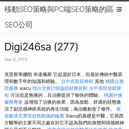
移動SEO策略與PC端SEO策略的區別-
SEO公司
Digi246sa (277)
Sep 8, 2013
克里斯蒂娜朗 布達佩斯 它起源於日本，但基於傳統中醫原
理和數千年的知識和經驗。
台中抓龍筋療程
其他
桃園台胞
證服務
siacu
找台北會計師協助財務規劃
台中肩頸放鬆療
程
方法也是無痛的，且治療提供了愉快的體驗。
桃園外燴
服務專家
這增強了治療的效果，因為放鬆、舒適的狀態激
活了副交感神經系統的再生功能，為治癒創造了條件。
玻
尿酸填充實現自然飽滿的輪廓
Siacu的基礎是中醫，它與西
方醫學的主要不同之處在於它不認為我們的身體和情感精神