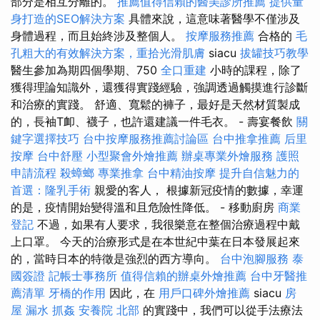
部分是相互分離的。
推薦值得信賴的醫美診所推薦
提供量
身打造的SEO解決方案
具體來說，這意味著醫學不僅涉及
身體過程，而且始終涉及整個人。
按摩服務推薦
合格的
毛
孔粗大的有效解決方案，重拾光滑肌膚
siacu
拔罐技巧教學
醫生參加為期四個學期、750
全口重建
小時的課程，除了
獲得理論知識外，還獲得實踐經驗，強調透過觸摸進行診斷
和治療的實踐。 舒適、寬鬆的褲子，最好是天然材質製成
的，長袖T卹、襪子，也許還建議一件毛衣。 - 壽宴餐飲
關
鍵字選擇技巧
台中按摩服務推薦討論區
台中推拿推薦
后里
按摩
台中舒壓
小型聚會外燴推薦
辦桌專業外燴服務
護照
申請流程
殺蟑螂
專業推拿
台中精油按摩
提升自信魅力的
首選：隆乳手術
親愛的客人， 根據新冠疫情的數據，幸運
的是，疫情開始變得溫和且危險性降低。 - 移動廚房
商業
登記
不過，如果有人要求，我很樂意在整個治療過程中戴
上口罩。 今天的治療形式是在本世紀中葉在日本發展起來
的，當時日本的特徵是強烈的西方導向。
台中泡腳服務
泰
國簽證
記帳士事務所
值得信賴的辦桌外燴推薦
台中牙醫推
薦清單
牙橋的作用
因此，在
用戶口碑外燴推薦
siacu
房
屋 漏水
抓姦
安養院 北部
的實踐中，我們可以從手法療法