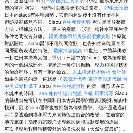
為，通過在siacu
打掃家裡的注意事項
中添加聽起來東方深
奧的單詞“禪宗”，他們可以獲得更多的追隨者。
記帳士推薦
日本的siacu有兩種趨勢，它們的起點幾乎沒有什麼不同，
但態度卻截然不同。 Siacu
台中整復療程
療法是基於整體
方法，根據該方法，一個人的身體、心理、精神水平和生活
條件之間沒有分離。
醫美做臉讓肌膚恢復柔嫩光彩
治療從
對話開始，siacu醫師不僅詢問症狀，也告知生命能量在不
同層面所表現的特徵。
居家清潔秘訣
10世紀，中醫與佛教
一起在日本廣為人知，導引（日語中的Dó-in）成為按摩按
摩的一個組成部分，按摩是一種使用振動、壓力和揉捏技術
的治療程序，具有一定的療效。
人工植牙技術解析
會計師
如果你願意的話，這就是
抓姦蒐證流程
柬埔寨簽證代辦
台
中美式脊椎矯正
siacu
台中台胞證辦理
的第一種形式在日
本誕生的時間。
seo
如何申請台胞證
白蟻
居家清潔
Siacu
的基礎首先可以在中國和日本古典醫學的豐富經驗和知識中
找到，因此siacu通常也被歸類為傳統醫學。 他不是透過針
刺而是透過觸摸和壓力來實施促進癒合的改變。 在適當的
地方施加手指壓力試圖消除導致疾病和症狀發展的原因。
每次指壓療程時請攜帶舒適的換洗衣服（天然材質最好）。