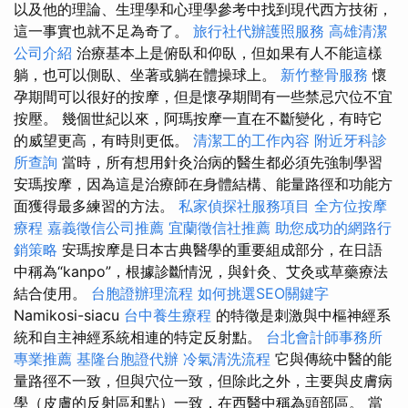
以及他的理論、生理學和心理學參考中找到現代西方技術，
這一事實也就不足為奇了。
旅行社代辦護照服務
高雄清潔
公司介紹
治療基本上是俯臥和仰臥，但如果有人不能這樣
躺，也可以側臥、坐著或躺在體操球上。
新竹整骨服務
懷
孕期間可以很好的按摩，但是懷孕期間有一些禁忌穴位不宜
按壓。 幾個世紀以來，阿瑪按摩一直在不斷變化，有時它
的威望更高，有時則更低。
清潔工的工作內容
附近牙科診
所查詢
當時，所有想用針灸治病的醫生都必須先強制學習
安瑪按摩，因為這是治療師在身體結構、能量路徑和功能方
面獲得最多練習的方法。
私家偵探社服務項目
全方位按摩
療程
嘉義徵信公司推薦
宜蘭徵信社推薦
助您成功的網路行
銷策略
安瑪按摩是日本古典醫學的重要組成部分，在日語
中稱為“kanpo”，根據診斷情況，與針灸、艾灸或草藥療法
結合使用。
台胞證辦理流程
如何挑選SEO關鍵字
Namikosi-siacu
台中養生療程
的特徵是刺激與中樞神經系
統和自主神經系統相連的特定反射點。
台北會計師事務所
專業推薦
基隆台胞證代辦
冷氣清洗流程
它與傳統中醫的能
量路徑不一致，但與穴位一致，但除此之外，主要與皮膚病
學（皮膚的反射區和點）一致，在西醫中稱為頭部區。 當