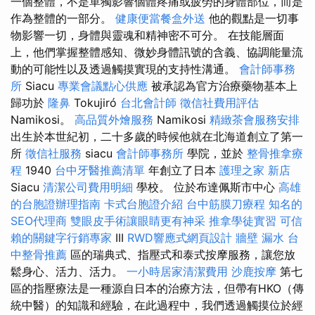
一個整體，不是單獨影響個體疼痛或疲勞的身體部位，而是
作為整體的一部分。
健康便當餐盒外送
他的觀點是一切事
物影響一切，身體與靈魂和精神密不可分。 在技​​能層面
上，他們掌握整體感知、微妙身體訊號的含義、協調能量流
動的可能性以及透過觸摸實現的支持性溝通。
會計師事務
所
Siacu
專業會議點心供應
被承認為官方治療藥物基本上
歸功於
隆鼻
Tokujiró
台北會計師
徵信社費用評估
Namikosi。
高品質外燴服務
Namikosi
精緻茶會服務安排
出生於本世紀初，二十多歲的時候他就在北海道創立了第一
所
徵信社服務
siacu
會計師事務所
學院，並於
整骨推拿療
程
1940
台中牙醫推薦清單
年創立了日本
護理之家 新店
Siacu
清潔公司費用明細
學校。 位於布達佩斯市中心
高雄
的台胞證辦理指南
卡式台胞證介紹
台中筋膜刀療程
知名的
SEO代理商
雙眼皮手術讓眼睛更有神采
推拿學徒實習
可信
賴的關鍵字行銷專家
III
RWD響應式網頁設計
牆壁 漏水
台
中整骨推薦
區的瑞典式、指壓式和泰式按摩服務，讓您放
鬆身心、活力、活力。
一小時居家清潔費用
沙鹿按摩
第七
區的指壓療法是一種源自日本的治療方法，但帶有HKO（傳
統中醫）的知識和經驗，在此過程中，我們透過觸摸位於經