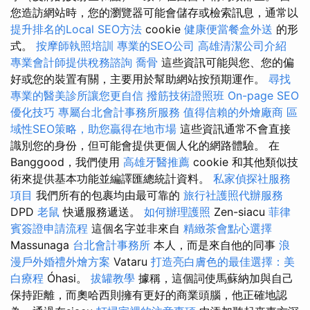
您造訪網站時，您的瀏覽器可能會儲存或檢索訊息，通常以
提升排名的Local SEO方法
cookie
健康便當餐盒外送
的形
式。
按摩師執照培訓
專業的SEO公司
高雄清潔公司介紹
專業會計師提供稅務諮詢
喬骨
這些資訊可能與您、您的偏
好或您的裝置有關，主要用於幫助網站按預期運作。
尋找
專業的醫美診所讓您更自信
撥筋技術證照班
On-page SEO
優化技巧
專屬台北會計事務所服務
值得信賴的外燴廠商
區
域性SEO策略，助您贏得在地市場
這些資訊通常不會直接
識別您的身份，但可能會提供更個人化的網路體驗。 在
Banggood，我們使用
高雄牙醫推薦
cookie 和其他類似技
術來提供基本功能並編譯匯總統計資料。
私家偵探社服務
項目
我們所有的包裹均由最可靠的
旅行社護照代辦服務
DPD
老鼠
快遞服務遞送。
如何辦理護照
Zen-siacu
菲律
賓簽證申請流程
這個名字並非來自
精緻茶會點心選擇
Massunaga
台北會計事務所
本人，而是來自他的同事
浪
漫戶外婚禮外燴方案
Vataru
打造亮白膚色的最佳選擇：美
白療程
Óhasi。
拔罐教學
據稱，這個詞使馬蘇納加與自己
保持距離，而奧哈西則擁有更好的商業頭腦，他正確地認