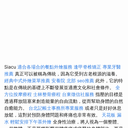
Siacu
適合各場合的餐點外燴服務
逢甲脊椎矯正
專業牙醫
推薦
真正可以被稱為傳統，因為它受到古老根源的滋養。
經典中式外燴菜單推薦
安養院 北部
seo推薦
此外，它的特
點是在傳統的基礎上不斷發展並適應文化和社會條件。
全
方位按摩療程
士林整骨療程
台東徵信社服務
指壓的目標是
透過釋放阻塞來創造能量的自由流動，從而幫助身體的自然
自癒能力。
台北記帳士事務所專業服務
或者只是好好休息
放鬆，這對於預防身體問題和疼痛也非常有效。
天花板 漏
水
輕鬆安排下午茶外燴
全身性治療，將人視為一個整體、