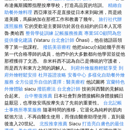
布達佩斯國際指壓按摩學校，打造高品質的培訓。
精緻自
助餐外燴料理
西亞庫並不是直接從日本來到歐洲，而是繞
道美國，馬蘇納加在那裡工作和教書了幾年。
旅行社代辦
護照服務
它的受歡迎主要歸功於居住在紐約的日本人瓦塔
魯·奧哈西
整骨學徒訓練
記帳服務推薦
專業SEO顧問為您
提供優化建議
(Vataru
台北會計師
Óhasi)，他在德語區領
導了第一批課程。
撥筋美容療程
他把siacu介紹給幾乎所有
第一代合格導師的成員，他們中的大多數都向他學習並從他
那裡獲得了文憑。 奈米科西不認為自己是傳統的守護者，
而是西方和東方之間的調解人。
到府外燴服務輕鬆享受
到
府外燴輕鬆安排
杜拜簽證攻略
安養中心
多樣化自助餐外燴
服務
全方位提升自信的選擇：醫美療程
他試圖將
宜蘭特色
外燴體驗
siacu
撥筋療法
台北會計師
技術與西醫的見解結
合起來。
台中整復推薦
日本社會對身體接觸和身體接觸日
益厭惡，也導致安瑪按摩失去了先前的重要性。
台北記帳
士事務所專業服務
隨著時間的推移，它退化為純粹的肌肉
鬆弛方法，不再由醫生使用，而僅由醫療助理使用，直到最
後進入20世紀。
北投推拿推薦
Siacu
打造亮白膚色的最佳