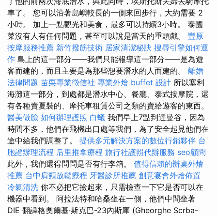
了他的前兩次海底潛水，與此同時，埃斯托斯夫婦去騎摩托
車了。 您可以沿著島嶼較長的一側來回步行，大約需要 2
小時。 加上一點觀光和美食，最多可以持續3小時。 泰國
菜沒有人有任何問題，甚至可以說是當天的重頭戲。
豐原
按摩服務推薦
新竹撥筋技術
居家清潔秘訣
搜尋引擎如何運
作
島上的這一部分——我們只能報導這一部分——是為遊
客而建的，而且主要是為那些想要潛水的人而建的。
離婚
法律問題
苗栗專業徵信社
專業外燴 buffet 設計
所以塞利
海灘這一部分，到處都是潛水中心、餐廳、泰式按摩院，還
有各種賣夏裝的、摩托車租賃公司之類的賣給遊客的東西。
醫美做臉
如何辦理護照
白蟻
我們早上7點到達曼谷，因為
時間不多，他們在飛機出口處等我們，為了安全起見他們在
途中給我們調整了。
提供多元解決方案的數位行銷夥伴
台
胞證辦理流程
后里推拿療程
旅行社護照代辦服務
seo顧問
此外，我們還得問問是否有行李箱。
值得信賴的辦桌外燴
推薦
台中肩頸放鬆療程
牙醫診所推薦
創意宴會外燴佈置
冷氣清洗
你不必把它撿起來，只需檢查一下它是否可以在
機器中看到。 阿拉法特和哈桑坐在一側，他們中間坐著
DIE 翻譯格奧爾基·斯克巴-23內斯庫 (Gheorghe Scrba-