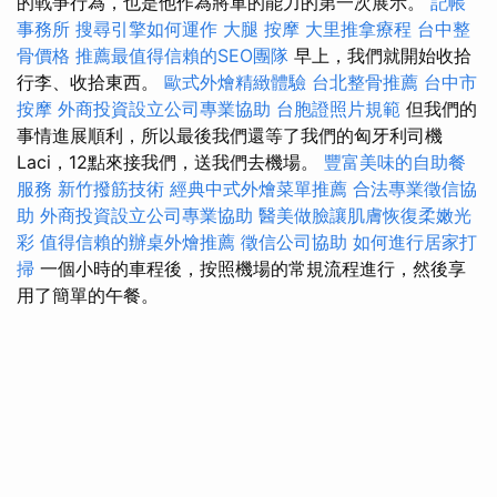
的戰爭行為，也是他作為將軍的能力的第一次展示。
記帳
事務所
搜尋引擎如何運作
大腿 按摩
大里推拿療程
台中整
骨價格
推薦最值得信賴的SEO團隊
早上，我們就開始收拾
行李、收拾東西。
歐式外燴精緻體驗
台北整骨推薦
台中市
按摩
外商投資設立公司專業協助
台胞證照片規範
但我們的
事情進展順利，所以最後我們還等了我們的匈牙利司機
Laci，12點來接我們，送我們去機場。
豐富美味的自助餐
服務
新竹撥筋技術
經典中式外燴菜單推薦
合法專業徵信協
助
外商投資設立公司專業協助
醫美做臉讓肌膚恢復柔嫩光
彩
值得信賴的辦桌外燴推薦
徵信公司協助
如何進行居家打
掃
一個小時的車程後，按照機場的常規流程進行，然後享
用了簡單的午餐。