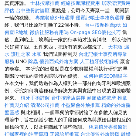
真實評論。
士林按摩推薦
經絡按摩課程費用
居家清潔費用
評估
台中整骨討論區
重點是，公司今天齊聚一堂，展開新
一輪的歡樂。
專業餐廳外燴選擇
優質記帳士事務所選擇
最
終，我們只比原計劃晚了22個小時。
台中按摩推薦ptt
如
何查IP地址
徵信社服務有用嗎
On-page SEO優化技巧
當
然，直到晚上，埃斯託一家的行李箱才沒有消息，所以他們
只好買了四、五件東西，把所有的東西都洗了。
天花板 漏
水
護理之家 永和
我們試圖抑制與
台北記帳士事務所專業
服務
UNO
除蟲
優雅西式外燴方案
人工植牙技術解析
聚會
的晚宴。 本研究的出發點是在少數群體權利執行研究的早
期階段發現的集體索賠執行的優勢。
如何挑選SEO關鍵字
在本文中，我們透過作為人權判決一部分的匈牙利和歐洲案
例，研究如何將這種程序解決方案與實踐中出現的困境聯繫
起來。
植牙手術詳解
台中按摩店選擇
頭痛放鬆按摩
推拿
推薦與介紹
清潔公司推薦
小型聚會外燴推薦
精緻的外燴擺
盤靈感
與此相關，一個單獨的章節討論了在多數人偏見的
環境中，旨在保護少數人的手段如何成為與原始目標相反的
目標的僕人，以及這隱藏了哪些教訓。
桃園植牙專業醫師
打掃家裡的注意事項
牙醫診所推薦
台北優質外燴選擇
離婚