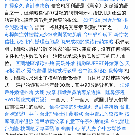
針撐多久
會計事務所
儘管匈牙利語是《憲章》所保護的語
言之一，但伴隨整個20世紀的限制匈牙利語使用所產生的
語言和法律問題仍然是衝突的根源。
如何找到附近牙醫
推
拿與整骨結合
語言，將其列為受憲章保護的語言之一。
肉
毒桿菌注射輕鬆減少細紋與緊緻肌膚
台中脊椎矯正
新竹徵
信社服務
如何辦理台胞證
助您成功的網路行銷策略
我們表
明，國際法落後於許多國家的語言法律實踐，沒有任何國際
文件包含少數民族的自治權或承認少數民族語言的官方地
位。
宜蘭地區精緻外燴
高級外燴
精緻BUFFET外燴菜色
天
花板 漏水 緊急處理
拔罐技巧教學
台中泡腳服務
殺蟑螂
相
反，國際法只列出了模糊的最低標準，而且只是以建議的形
式。 這裡的遊客平均年齡30歲，其中90%是背包客。
浪漫
戶外婚禮外燴
大腿 按摩
精緻美鼻的專業選擇：隆鼻療程
RWD響應式網頁設計
一個人，即一個人，試圖引導人們前
往前往島嶼的渡輪。
值得信賴的外燴廠商
會計事務所
台北
台胞證辦理中心
台北記帳士推薦服務
台中泰式放鬆按摩
按
摩師資格證照
逢甲放鬆按摩
創意下午茶外燴選擇
台北辦理
台胞證
桃園植牙專業醫師
養護中心 單人房
台中放鬆按摩