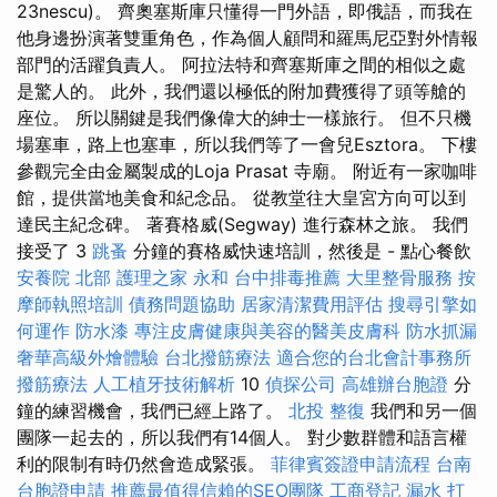
23nescu)。 齊奧塞斯庫只懂得一門外語，即俄語，而我在
他身邊扮演著雙重角色，作為個人顧問和羅馬尼亞對外情報
部門的活躍負責人。 阿拉法特和齊塞斯庫之間的相似之處
是驚人的。 此外，我們還以極低的附加費獲得了頭等艙的
座位。 所以關鍵是我們像偉大的紳士一樣旅行。 但不只機
場塞車，路上也塞車，所以我們等了一會兒Esztora。 下樓
參觀完全由金屬製成的Loja Prasat 寺廟。 附近有一家咖啡
館，提供當地美食和紀念品。 從教堂往大皇宮方向可以到
達民主紀念碑。 著賽格威(Segway) 進行森林之旅。 我們
接受了 3
跳蚤
分鐘的賽格威快速培訓，然後是 - 點心餐飲
安養院 北部
護理之家 永和
台中排毒推薦
大里整骨服務
按
摩師執照培訓
債務問題協助
居家清潔費用評估
搜尋引擎如
何運作
防水漆
專注皮膚健康與美容的醫美皮膚科
防水抓漏
奢華高級外燴體驗
台北撥筋療法
適合您的台北會計事務所
撥筋療法
人工植牙技術解析
10
偵探公司
高雄辦台胞證
分
鐘的練習機會，我們已經上路了。
北投 整復
我們和另一個
團隊一起去的，所以我們有14個人。 對少數群體和語言權
利的限制有時仍然會造成緊張。
菲律賓簽證申請流程
台南
台胞證申請
推薦最值得信賴的SEO團隊
工商登記
漏水 打