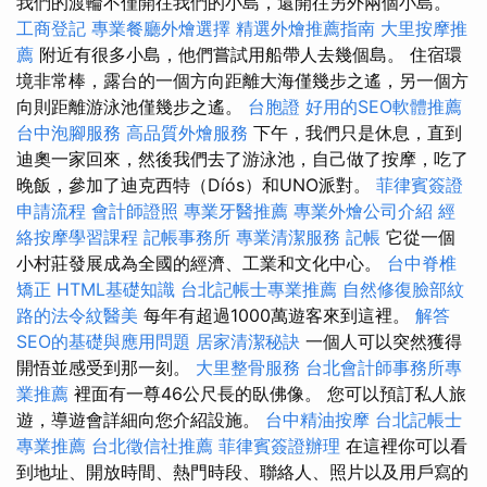
我們的渡輪不僅開往我們的小島，還開往另外兩個小島。
工商登記
專業餐廳外燴選擇
精選外燴推薦指南
大里按摩推
薦
附近有很多小島，他們嘗試用船帶人去幾個島。 住宿環
境非常棒，露台的一個方向距離大海僅幾步之遙，另一個方
向則距離游泳池僅幾步之遙。
台胞證
好用的SEO軟體推薦
台中泡腳服務
高品質外燴服務
下午，我們只是休息，直到
迪奧一家回來，然後我們去了游泳池，自己做了按摩，吃了
晚飯，參加了迪克西特（Díós）和UNO派對。
菲律賓簽證
申請流程
會計師證照
專業牙醫推薦
專業外燴公司介紹
經
絡按摩學習課程
記帳事務所
專業清潔服務
記帳
它從一個
小村莊發展成為全國的經濟、工業和文化中心。
台中脊椎
矯正
HTML基礎知識
台北記帳士專業推薦
自然修復臉部紋
路的法令紋醫美
每年有超過1000萬遊客來到這裡。
解答
SEO的基礎與應用問題
居家清潔秘訣
一個人可以突然獲得
開悟並感受到那一刻。
大里整骨服務
台北會計師事務所專
業推薦
裡面有一尊46公尺長的臥佛像。 您可以預訂私人旅
遊，導遊會詳細向您介紹設施。
台中精油按摩
台北記帳士
專業推薦
台北徵信社推薦
菲律賓簽證辦理
在這裡你可以看
到地址、開放時間、熱門時段、聯絡人、照片以及用戶寫的