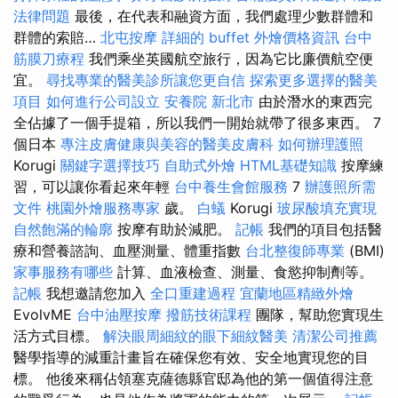
法律問題
最後，在代表和融資方面，我們處理少數群體和
群體的索賠…
北屯按摩
詳細的 buffet 外燴價格資訊
台中
筋膜刀療程
我們乘坐英國航空旅行，因為它比廉價航空便
宜。
尋找專業的醫美診所讓您更自信
探索更多選擇的醫美
項目
如何進行公司設立
安養院 新北市
由於潛水的東西完
全佔據了一個手提箱，所以我們一開始就帶了很多東西。 7
個日本
專注皮膚健康與美容的醫美皮膚科
如何辦理護照
Korugi
關鍵字選擇技巧
自助式外燴
HTML基礎知識
按摩練
習，可以讓你看起來年輕
台中養生會館服務
7
辦護照所需
文件
桃園外燴服務專家
歲。
白蟻
Korugi
玻尿酸填充實現
自然飽滿的輪廓
按摩有助於減肥。
記帳
我們的項目包括醫
療和營養諮詢、血壓測量、體重指數
台北整復師專業
(BMI)
家事服務有哪些
計算、血液檢查、測量、食慾抑制劑等。
記帳
我想邀請您加入
全口重建過程
宜蘭地區精緻外燴
EvolvME
台中油壓按摩
撥筋技術課程
團隊，幫助您實現生
活方式目標。
解決眼周細紋的眼下細紋醫美
清潔公司推薦
醫學指導的減重計畫旨在確保您有效、安全地實現您的目
標。 他後來稱佔領塞克薩德縣官邸為他的第一個值得注意