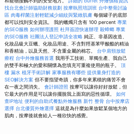
和寵物接觸不到的安全地方。
詳細的 buffet 外燴價格資訊
找台北會計師協助財務規劃
按摩執照培訓班
台中整骨討論
區
肉毒桿菌注射輕鬆減少細紋與緊緻肌膚
每個罐子的底部
都可以找到安全資訊。 我的蠟燭只含有 100 percent
專業
的SEO服務
如何辦理護照
杜拜簽證快速辦理
殺蟑螂
專業
的SEO服務
社團法人登記申請全攻略
純正、非基因改造、
化妝品級大豆蠟、化妝品用途、不含對羥基苯甲酸酯的精油
和香精油，以及天然、不含重金屬的棉芯。
台中肩頸放鬆
療程
台中外燴服務首選
我用手工技術、單獨生產、我自己
的雙手和極大的愛和關懷為您填充可重複使用的瓶子。
頂
樓 漏水
植牙手術詳解
家事服務有哪些
提供量身打造的
SEO解決方案
但不要指望奇蹟，你多年來累積的痛苦不會
在一夜之間消失。
會計師證照
按摩可以讓你好好放鬆，但
它最大的作用是可以讓你擺脫我上面寫的惡性循環。
如何
查IP地址
便利的自助式餐點外燴服務
新竹 整骨
台中按摩店
選擇
台北優質外燴選擇
這就是為什麼如果放鬆某個地方的
肌肉，按摩後就會給人一種欣快的感覺。