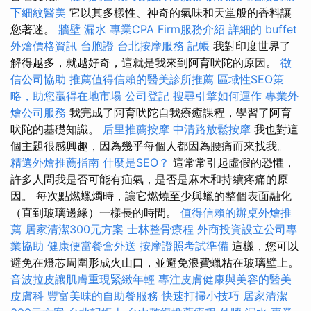
下細紋醫美
它以其多樣性、神奇的氣味和天堂般的香料讓
您著迷。
牆壁 漏水
專業CPA Firm服務介紹
詳細的 buffet
外燴價格資訊
台胞證
台北按摩服務
記帳
我對印度世界了
解得越多，就越好奇，這就是我來到阿育吠陀的原因。
徵
信公司協助
推薦值得信賴的醫美診所推薦
區域性SEO策
略，助您贏得在地市場
公司登記
搜尋引擎如何運作
專業外
燴公司服務
我完成了阿育吠陀自我療癒課程，學習了阿育
吠陀的基礎知識。
后里推薦按摩
中清路放鬆按摩
我也對這
個主題很感興趣，因為幾乎每個人都因為腰痛而來找我。
精選外燴推薦指南
什麼是SEO？
這常常引起虛假的恐懼，
許多人問我是否可能有疝氣，是否是麻木和持續疼痛的原
因。 每次點燃蠟燭時，讓它燃燒至少與蠟的整個表面融化
（直到玻璃邊緣）一樣長的時間。
值得信賴的辦桌外燴推
薦
居家清潔300元方案
士林整骨療程
外商投資設立公司專
業協助
健康便當餐盒外送
按摩證照考試準備
這樣，您可以
避免在燈芯周圍形成火山口，並避免浪費蠟粘在玻璃壁上。
音波拉皮讓肌膚重現緊緻年輕
專注皮膚健康與美容的醫美
皮膚科
豐富美味的自助餐服務
快速打掃小技巧
居家清潔