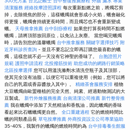
300元方案
台北記帳士
台中整復推薦療程
外牆 漏水
專業
清潔服務
經絡按摩證照課程
每次重新點燃之前，將燭芯剪
掉，去除燒焦的部分，這樣蠟燭就會形成小火焰，蠟會融化
得更慢，蠟燭會持續更長時間，而且燭芯也不會重新變成
蠟。
天母推拿推薦
台中刮痧療程
如果您打算長時間不點燃
蠟燭，請將頂部放回原位，以免沾上灰塵。 當您喝完蠟燭
時，請告別您的溫馨蠟燭
台中推拿服務
關鍵字選擇技巧
附
近牙科診所查詢
- 並且不要忘記立即再訂購您最喜歡的蠟
燭，這樣您就不必一天沒有它神聖的香味了。
台胞證照片
規範
護照申請流程
北投撥筋技術
助您成功的網路行銷策略
北區按摩選擇
您可以用溫洗滌劑水清洗空瓶子及其頂部，
使其完全沒有油脂，以便它可以重複使用（例如，您可以將
自己的乳霜或香蒜醬放入其中）。
精緻茶會服務安排
植物
大豆蠟燭由歐盟種植的完全天然、純素、經過動物測試的大
豆製成。
新竹外燴服務推薦
台南清潔公司推薦
新竹整骨推
薦
我在蠟燭中添加了天然精油和香氛油，因此蠟燭的香味
看起來比石蠟蠟燭更自然。
全口重建過程
它的燃燒時間比
蠟的同類產品長
草屯按摩推薦
外商投資設立公司專業協助
35-40%，我製作的蠟燭的燃燒時間約為
台中排毒養生館服