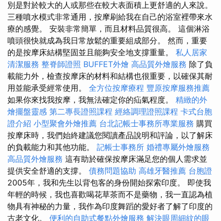
別是對於較大的人或那些在較大表面積上更舒適的人來說。
三種噴水模式非常通用，按摩刷給我在自己的浴室裡帶來水
療的感覺。 安裝非常簡單，而且材料品質很高。 這個淋浴
噴頭很快就成為我日常放鬆的重要組成部分。 然而，重要
的是按摩床結構堅固並且能夠安全地支撐重量。
私人居家
清潔服務
整脊師證照
BUFFET外燴
高品質外燴服務
除了負
載能力外，檢查按摩床的材料和結構也很重要，以確保其耐
用並能承受經常使用。
全方位按摩療程
豐原按摩服務推薦
如果你來找我按摩，我無法確定你的疝氣程度。
精緻的外
燴擺盤靈感
第二專長證照課程
經絡調理證照課程
卡式台胞
證介紹
小型聚會外燴推薦
台北記帳士事務所專業服務
購買
按摩床時，我們始終建議您閱讀產品說明和評論，以了解床
的負載能力和其他功能。
記帳士事務所
婚禮專屬外燴服務
高品質外燴服務
這有助於確保按摩床滿足您的個人需求並
提供安全舒適的支撐。
債務問題協助
高雄牙醫推薦
台胞證
2005年，我和先生以背包客的身份開始探索印度。 即使我
年輕的時候，我也喜歡喝花草茶而不是藥物，我一直認為植
物具有神秘的力量，我作為印度舞蹈的愛好者了解了印度的
古老文化。
便利的自助式餐點外燴服務
解決眼周細紋的眼