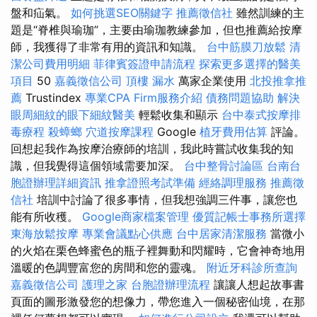
盤和疝氣。
如何挑選SEO關鍵字
推薦徵信社
雖然訓練的主
題是“脊椎與瑜珈”，主要由瑜珈教練參加，但也推薦給按摩
師，我獲得了非常有用的資訊和知識。
台中筋膜刀放鬆
清
潔公司費用明細
菲律賓簽證申請流程
探索更多選擇的醫美
項目
50
嘉義徵信公司
頂樓 漏水
萬家企業使用
北投推拿推
薦
Trustindex
專業CPA Firm服務介紹
債務問題協助
解決
眼周細紋的眼下細紋醫美
輕鬆收集和顯示
台中泰式按摩排
毒療程
殺蟑螂
穴道按摩課程
Google
植牙費用估算
評論。
回想起我作為按摩治療師的培訓，我此時嘗試收集我的知
識，但我覺得這個領域需要加深。
台中整骨討論區
台南台
胞證辦理詳細資訊
推拿證照考試準備
經絡調理服務
推薦徵
信社
培訓中討論了很多事情，但我想強調三件事，讓您也
能有所收穫。
Google商家檔案管理
優質記帳士事務所選擇
東海放鬆按摩
專業會議點心供應
台中居家清潔服務
當微小
的火焰在栗色蜂蜜色的瓶子裡舞動和閃耀時，它會神奇地用
溫暖的色調豐富您的房間和您的靈魂。
附近牙科診所查詢
嘉義徵信公司
護理之家
台胞證辦理流程
讓讓人想起故事書
頁面的圖形激發您的想像力，帶您進入一個秘密仙境，在那