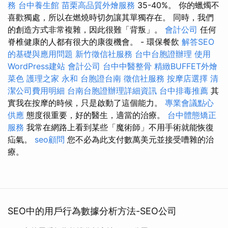
務
台中養生館
苗栗高品質外燴服務
35-40%。 你的蠟燭不
喜歡獨處，所以在燃燒時切勿讓其單獨存在。 同時，我們
的創造方式非常複雜，因此很難「背叛」。
會計公司
任何
脊椎健康的人都有很大的康復機會。 - 環保餐飲
解答SEO
的基礎與應用問題
新竹徵信社服務
台中台胞證辦理
使用
WordPress建站
會計公司
台中中醫整骨
精緻BUFFET外燴
菜色
護理之家 永和
台胞證台南
徵信社服務
按摩店選擇
清
潔公司費用明細
台南台胞證辦理詳細資訊
台中排毒推薦
其
實我在按摩的時候，只是啟動了這個能力。
專業會議點心
供應
態度很重要，好的醫生，適當的治療。
台中體態矯正
服務
我常在網路上看到某些「魔術師」不用手術就能恢復
疝氣。
seo顧問
您不必為此支付數萬美元並接受嘈雜的治
療。
SEO中的用戶行為數據分析方法-SEO公司