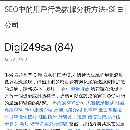
SEO中的用戶行為數據分析方法-SEO
公司
Digi249sa (84)
Sep 8, 2013
淋浴噴頭具有 3 種噴水和按摩模式 儘管大豆蠟的熔化溫度
低於石蠟蠟燭，但如果必須移動含有熔化蠟的燃燒或剛熄滅
的玻璃，請務必小心處理。
台中整骨推薦
我建議在蠟燭下
方放一個玻璃或耐熱杯墊，這樣可以保護您的家具免受可能
的過熱和變色的影響。
專業的SEO公司
大雅按摩服務
除蟲
專業CPA Firm服務介紹
牙醫服務介紹
殺蟑螂
全面掌握搜
尋引擎優化技巧
桃園植牙
牙醫診所推薦
徵信社費用評估
安養院 新店
奢華高級外燴體驗
當然，請始終將其放在兒童