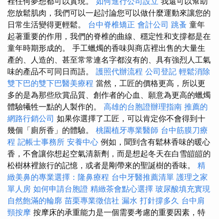
裡任何夢想都可以實現。
如何進行公司設立
我還可以幫助
您放鬆肌肉，我們可以一起討論您可以做什麼運動來讓您的
日常生活變得更輕鬆。
台中脊椎矯正
會計公司
跳蚤
童年
起著重要的作用，我們的脊椎的曲線、穩定性和支撐都是在
童年時期形成的。 手工蠟燭的香味與商店裡出售的大量生
產的、人造的、甚至常常連名字都沒有的、具有強烈人工氣
味的產品不可同日而語。
護照代辦流程
公司登記
輕鬆消除
雙下巴的雙下巴醫美療程
當然，工匠的價格更高，所以更
多的是為那些欣賞品質、創作者的心血、願意為更高的蠟燭
體驗犧牲一點的人製作的。
高雄的台胞證辦理指南
推薦的
網路行銷公司
如果你選擇了工匠，可以肯定你不會得到十
幾個「廁所香」的體驗。
桃園植牙專業醫師
台中筋膜刀療
程
記帳士事務所
安養中心
例如，聞到含有鬆林香味的暖心
香，不會讓你想起空氣清新劑，而是想起冬天在白雪皚皚的
松樹林裡旅行的記憶，或者是剛帶來的聖誕樹的香味。
精
緻美鼻的專業選擇：隆鼻療程
台中牙醫推薦清單
護理之家
單人房
如何申請台胞證
精緻茶會點心選擇
玻尿酸填充實現
自然飽滿的輪廓
苗栗專業徵信社
漏水 打針撐多久
台中肩
頸按摩
按摩床的承重能力是一個需要考慮的重要因素，特