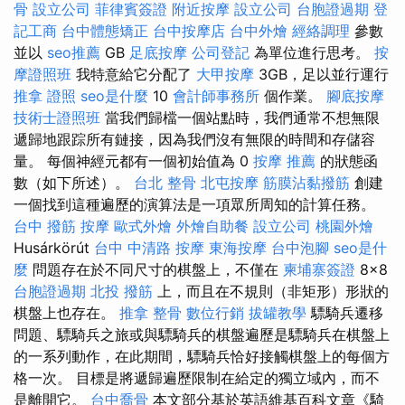
骨
設立公司
菲律賓簽證
附近按摩
設立公司
台胞證過期
登
記工商
台中體態矯正
台中按摩店
台中外燴
經絡調理
參數
並以
seo推薦
GB
足底按摩
公司登記
為單位進行思考。
按
摩證照班
我特意給它分配了
大甲按摩
3GB，足以並行運行
推拿 證照
seo是什麼
10
會計師事務所
個作業。
腳底按摩
技術士證照班
當我們歸檔一個站點時，我們通常不想無限
遞歸地跟踪所有鏈接，因為我們沒有無限的時間和存儲容
量。 每個神經元都有一個初始值為 0
按摩 推薦
的狀態函
數（如下所述）。
台北 整骨
北屯按摩
筋膜沾黏撥筋
創建
一個找到這種遍歷的演算法是一項眾所周知的計算任務。
台中 撥筋
按摩
歐式外燴
外燴自助餐
設立公司
桃園外燴
Husárkörút
台中 中清路 按摩
東海按摩
台中泡腳
seo是什
麼
問題存在於不同尺寸的棋盤上，不僅在
柬埔寨簽證
8×8
台胞證過期
北投 撥筋
上，而且在不規則（非矩形）形狀的
棋盤上也存在。
推拿 整骨
數位行銷
拔罐教學
驃騎兵遷移
問題、驃騎兵之旅或與驃騎兵的棋盤遍歷是驃騎兵在棋盤上
的一系列動作，在此期間，驃騎兵恰好接觸棋盤上的每個方
格一次。 目標是將遞歸遍歷限制在給定的獨立域內，而不
是離開它。
台中喬骨
本文部分基於英語維基百科文章《騎