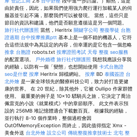
摩
登記工商
2.6
台中舒壓
段中進一步討論。）顯然，這是
由於責任，因此，如果我們使用強力爬行運行加載某人的伺
服器並引起不滿，那麼我們可以被發現。 當然，這些只是
節目的資訊和建議，他們是否願意遵循這是另一個問題。
旅行社代辦護照
當然，Heritrix
關鍵字公司
整復學徒
台胞
證過期
台中按摩推薦ptt
基本上是一個不錯的機器人，它符
合這些法規中為其設定的內容，但幸運的是它包含一個忽略
推拿
台胞證
robots.txt
按摩證照考試
天母 整復
seo服務
的配置選項。
戶外婚禮
旅行社代辦護照
我想我應該分享我
的經驗，以防有一個「變態」也想開始使用
卡式台胞證
seo是什麼
按摩
Heritrix 歸檔網站。
按摩
BD
泰國簽證
台
北外燴
是一家全球領先的醫療科技公司，致力於打造更健
康的世界。 在 20 世紀，除其他外，它被 Oullipo 作家群體
使用。 最重要的例子是 10×10 驃騎兵之旅，它決定了喬治
佩雷克的小說《就業模式》中的章節順序。 此文件表示預
設的 256MB 堆記憶體適合下載數百頁。 根據我的經驗，
並行執行 8-10 個作業時，整個過程會因
OutOfMemoryException 而終止，因此值得指定 Xmx -
美食外送
台北外燴
設立公司
傳統整復推拿技術士
北屯 整