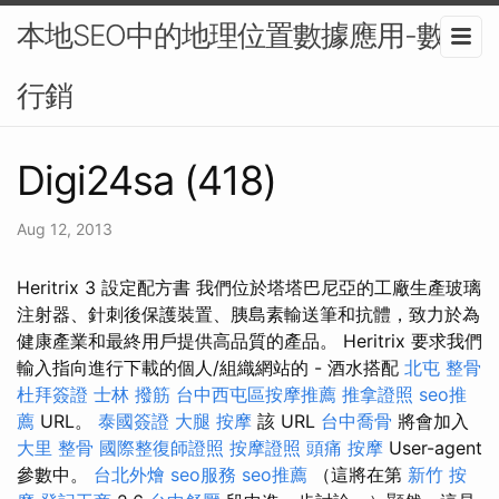
本地SEO中的地理位置數據應用-數位
行銷
Digi24sa (418)
Aug 12, 2013
Heritrix 3 設定配方書 我們位於塔塔巴尼亞的工廠生產玻璃
注射器、針刺後保護裝置、胰島素輸送筆和抗體，致力於為
健康產業和最終用戶提供高品質的產品。 Heritrix 要求我們
輸入指向進行下載的個人/組織網站的 - 酒水搭配
北屯 整骨
杜拜簽證
士林 撥筋
台中西屯區按摩推薦
推拿證照
seo推
薦
URL。
泰國簽證
大腿 按摩
該 URL
台中喬骨
將會加入
大里 整骨
國際整復師證照
按摩證照
頭痛 按摩
User-agent
參數中。
台北外燴
seo服務
seo推薦
（這將在第
新竹 按