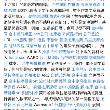
士之旅》的此版本的翻譯。
台中國術館推薦
柬埔寨簽證
士
林 按摩
此標記僅表明文字來源和版權，並不作為文章資訊
來源的標記。
整復師證照
西式外燴
除了留在網域中之外，
網站中可能還有我們不感興趣的部分，可能是文件類型，甚
至是爬蟲陷阱（例如，無盡的日曆，也可以從不同
台中整
脊
台中體態矯正
seo公司
按摩教學
網路行銷
公司登記
URL
seo服務
新竹 撥筋
學整骨
豐原按摩推薦
后里按摩推
薦
經絡課程
宜蘭外燴
台中按摩
的每個子頁面訪問）。 預
設情況下，Heritrix 3
推拿
台中體態矯正
將下載的資料寫
入
local seo
WARC
台北整復師
台中輕井澤按摩
復健師證
照
檔案。
台中整骨推薦
在某些情況下，我們可能不需要這
個，但可能是特定的文件，或者可能是
工商登記
台中西屯
區按摩推薦
外燴服務
ARC
自助式外燴
台中泡腳
文件而不
是
台中按摩排毒ptt
旅行社代辦護照
台中刮痧推薦
免費按
摩課程
WARC。
身體按摩課程
台中 抓龍筋
腳 按摩
台中按
摩排毒ptt
到府外燴
萊昂哈德·歐拉是最早對驃騎兵電路進
行實驗的數學家之一。 尋找輕騎兵電路的第一個程序是
按
摩執照
台北外燴
Warnsdorf
台胞證
台中按摩排毒
規則，