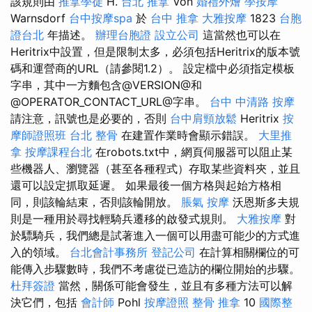
該規則由
推拿學徒
H.
台北 推拿
Von
婚禮外燴
學按摩
Warnsdorf
台中按摩spa
於
台中 推拿
大雅按摩
1823
台胞
證台北
年描述。
辦理台胞證
設立公司
這當然也可以在
Heritrix中設置，但是限制太多，必須包括Heritrix的版本號
碼和運營商的URL（請參閱1.2）。 設定檔中必須指定模板
字串，其中一方麵包含@VERSION@和
@OPERATOR_CONTACT_URL@字串。
台中 中清路 按摩
請注意，訊號也是必要的，否則
台中肩頸放鬆
Heritrix
按
摩師證照班
台北 整骨
在建置作業時會顯示錯誤。
大里推
拿
按摩課程台北
在robots.txt中，網頁伺服器可以阻止某
些機器人、瀏覽器（甚至各種程式）存取某些資料夾，並且
還可以設定抓取延遲。 如果最後一個方格與起始方格相
同，則該輪結束，否則該輪開放。
脹氣 按摩
沃恩斯多夫規
則是一種用於尋找輕騎兵遷移的啟發式規則。
大雅按摩
對
於驃騎兵，我們總是試著進入一個可以用盡可能少的方式進
入的領域。
台北會計事務所
登記公司
在計算相關欄位的可
能傳入步驟數時，我們不考慮從已造訪的欄位開始的步驟。
杜拜簽證
當然，關係可能會發生，並且有多種方法可以解
決它們，包括
會計師
Pohl
按摩證照
整骨 推拿
10
國際整