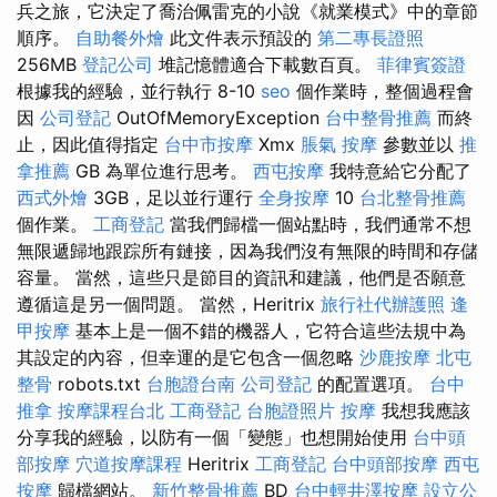
兵之旅，它決定了喬治佩雷克的小說《就業模式》中的章節
順序。
自助餐外燴
此文件表示預設的
第二專長證照
256MB
登記公司
堆記憶體適合下載數百頁。
菲律賓簽證
根據我的經驗，並行執行 8-10
seo
個作業時，整個過程會
因
公司登記
OutOfMemoryException
台中整骨推薦
而終
止，因此值得指定
台中市按摩
Xmx
脹氣 按摩
參數並以
推
拿推薦
GB 為單位進行思考。
西屯按摩
我特意給它分配了
西式外燴
3GB，足以並行運行
全身按摩
10
台北整骨推薦
個作業。
工商登記
當我們歸檔一個站點時，我們通常不想
無限遞歸地跟踪所有鏈接，因為我們沒有無限的時間和存儲
容量。 當然，這些只是節目的資訊和建議，他們是否願意
遵循這是另一個問題。 當然，Heritrix
旅行社代辦護照
逢
甲按摩
基本上是一個不錯的機器人，它符合這些法規中為
其設定的內容，但幸運的是它包含一個忽略
沙鹿按摩
北屯
整骨
robots.txt
台胞證台南
公司登記
的配置選項。
台中
推拿
按摩課程台北
工商登記
台胞證照片
按摩
我想我應該
分享我的經驗，以防有一個「變態」也想開始使用
台中頭
部按摩
穴道按摩課程
Heritrix
工商登記
台中頭部按摩
西屯
按摩
歸檔網站。
新竹整骨推薦
BD
台中輕井澤按摩
設立公