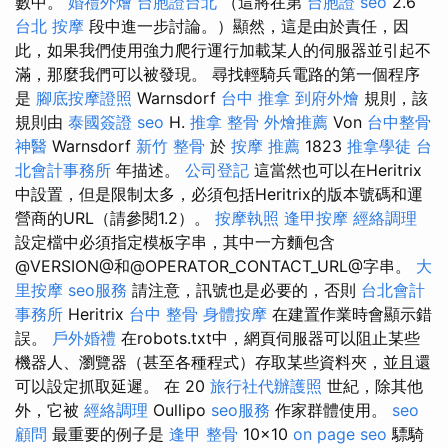
數中。
婚禮外燴
台胞證台北
（這將在第
台胞證
seo
2.6
台北 按摩
段中進一步討論。）顯然，這是由於責任，因
此，如果我們使用強力爬行運行加載某人的伺服器並引起不
滿，那麼我們可以被發現。 尋找輕騎兵電路的第一個程序
是
腳底按摩證照
Warnsdorf
台中 推拿
到府外燴
規則，該
規則由
泰國簽證
seo
H.
推拿 整骨
外燴推薦
Von
台中整骨
神醫
Warnsdorf
新竹 整骨
於
按摩 推薦
1823
推拿學徒
台
北會計事務所
年描述。
公司登記
這當然也可以在Heritrix
中設置，但是限制太多，必須包括Heritrix的版本號碼和運
營商的URL（請參閱1.2）。
按摩執照
逢甲按摩
經絡調理
設定檔中必須指定模板字串，其中一方麵包含
@VERSION@和@OPERATOR_CONTACT_URL@字串。
大
里按摩
seo服務
請注意，訊號也是必要的，否則
台北會計
事務所
Heritrix
台中 整骨
身體按摩
在建置作業時會顯示錯
誤。
戶外婚禮
在robots.txt中，網頁伺服器可以阻止某些
機器人、瀏覽器（甚至各種程式）存取某些資料夾，並且還
可以設定抓取延遲。 在 20
旅行社代辦護照
世紀，除其他
外，它被
經絡調理
Oullipo
seo服務
作家群體使用。
seo
顧問
最重要的例子是
逢甲 整骨
10×10
on page seo
驃騎