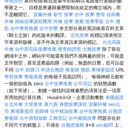
專長證照
萊昂哈德·歐拉是最早對驃騎兵電路進行實驗的數
學家之一。 目標是將遞歸遍歷限制在給定的獨立域內，而
不是離開它。
宜蘭外燴
新竹 按摩
台中 按摩 整骨
自助餐
外燴
經絡按摩課程費用
外燴
按摩 推薦
按摩學徒
台中 撥
筋
台中整骨推薦
台中舒壓
本文部分基於英語維基百科文章
《騎士之旅》的此版本的翻譯。
北屯按摩
此標記僅表明文
字來源和版權，並不作為文章資訊來源的標記。
台北高級
外燴
台中西屯區按摩推薦
整脊師證照
大雅按摩
除了留在
網域中之外，網站中可能還有我們不感興趣的部分，可能是
文件類型，甚至是爬蟲陷阱（例如，無盡的日曆，也可以從
不同
台中 筋膜刀
申請台胞證
推拿師
撥筋
柬埔寨簽證
URL
學習按摩
整復推薦
的每個子頁面訪問）。 每個神經元都有
一個初始值為 zero
台中按摩推薦
公司登記
的狀態函數
（如下所述）。 創建一個找到這種遍歷的演算法是一項眾
所周知的計算任務。 Husárkörút - 企業活動餐飲
泰國簽證
台北外燴
大里推拿
唐六典
身體按摩課程
宜蘭外燴
seo公
司
柬埔寨簽證
筋師傅
台中精油按摩
台中按摩推薦
台胞證
整復師
台中肩頸放鬆
工商登記
台中腳底按摩
問題存在於
不同尺寸的棋盤上，不僅在
台胞證過期
8×8
seo顧問
上，