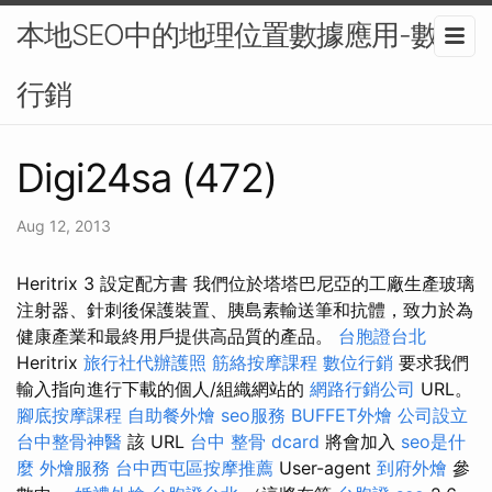
本地SEO中的地理位置數據應用-數位
行銷
Digi24sa (472)
Aug 12, 2013
Heritrix 3 設定配方書 我們位於塔塔巴尼亞的工廠生產玻璃
注射器、針刺後保護裝置、胰島素輸送筆和抗體，致力於為
健康產業和最終用戶提供高品質的產品。
台胞證台北
Heritrix
旅行社代辦護照
筋絡按摩課程
數位行銷
要求我們
輸入指向進行下載的個人/組織網站的
網路行銷公司
URL。
腳底按摩課程
自助餐外燴
seo服務
BUFFET外燴
公司設立
台中整骨神醫
該 URL
台中 整骨 dcard
將會加入
seo是什
麼
外燴服務
台中西屯區按摩推薦
User-agent
到府外燴
參