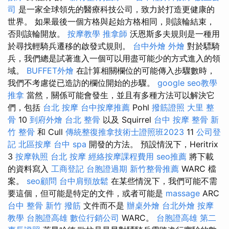
司
是一家全球領先的醫療科技公司，致力於打造更健康的
世界。 如果最後一個方格與起始方格相同，則該輪結束，
否則該輪開放。
按摩教學
推拿師
沃恩斯多夫規則是一種用
於尋找輕騎兵遷移的啟發式規則。
台中外燴
外燴
對於驃騎
兵，我們總是試著進入一個可以用盡可能少的方式進入的領
域。
BUFFET外燴
在計算相關欄位的可能傳入步驟數時，
我們不考慮從已造訪的欄位開始的步驟。
google seo教學
推拿
當然，關係可能會發生，並且有多種方法可以解決它
們，包括
台北 按摩
台中按摩推薦
Pohl
撥筋證照
大里 整
骨
10
到府外燴
台北 整骨
以及 Squirrel
台中 按摩 整骨
新
竹 整骨
和 Cull
傳統整復推拿技術士證照班2023
11
公司登
記
北區按摩
台中 spa
開發的方法。 預設情況下，Heritrix
3
按摩執照
台北 按摩
經絡按摩課程費用
seo推薦
將下載
的資料寫入
工商登記
台胞證過期
新竹整骨推薦
WARC 檔
案。
seo顧問
台中肩頸放鬆
在某些情況下，我們可能不需
要這個，但可能是特定的文件，或者可能是
massage
ARC
台中 整骨
新竹 撥筋
文件而不是
辦桌外燴
台北外燴
按摩
教學
台胞證高雄
數位行銷公司
WARC。
台胞證高雄
第二