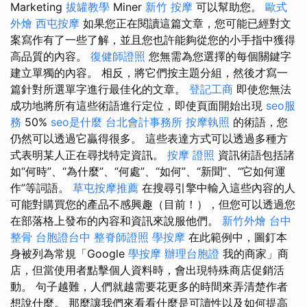
Marketing
拔罐教學
Miner
新竹 按摩
可以幫助您。
歐式
外燴
西屯按摩
如果您正在閱讀這篇文章，您可能已經對文
案寫作有了一些了解，並且您也許能夠從您的小手指中獲得
高品質的內容。
復健師證照
您無需為您選擇的每個關鍵字
建立單獨的內容。 相反，將它們按主題分組，然後才寫一
篇針對所選單字進行最佳化的文章。
登記工商
即使您無法
成功地將所有這些術語進行定位，即使頁面開始出現
seo服
務
50%
seo是什麼
台北會計事務所
按摩執照
的術語，您
仍然可以透過它贏得很多。 這些表達方式可以透過多種方
式表明某人正在尋找特定資訊。
按摩 證照
資訊術語包括諸
如“何時”、“為什麼”、“何處”、“如何”、“新聞”、“它如何運
作”等詞語。
草屯按摩推薦
在搜尋引擎中輸入這些內容的人
可能對購買您的產品不感興趣（目前！），但您可以透過您
在部落格上發布的內容和資訊來說服他們。
新竹外燴
台中
整骨
台胞證台中
整脊師證照
學按摩
在此範例中，圖釘本
身被列為常規「Google
學按摩
辦理台胞證
我的商家」商
店，但當使用者點擊個人資料時，會出現特殊商店促銷活
動。 句子越難，人們就越需要花更多的時間來弄清楚作者
想說什麼。 那麼讓我們來看看什麼是可讀性以及如何提高