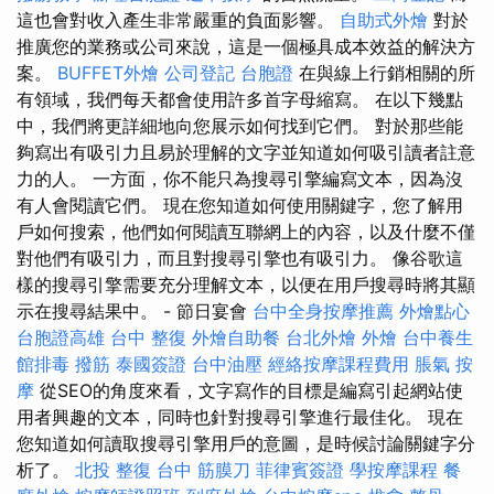
這也會對收入產生非常嚴重的負面影響。
自助式外燴
對於
推廣您的業務或公司來說，這是一個極具成本效益的解決方
案。
BUFFET外燴
公司登記
台胞證
在與線上行銷相關的所
有領域，我們每天都會使用許多首字母縮寫。 在以下幾點
中，我們將更詳細地向您展示如何找到它們。 對於那些能
夠寫出有吸引力且易於理解的文字並知道如何吸引讀者註意
力的人。 一方面，你不能只為搜尋引擎編寫文本，因為沒
有人會閱讀它們。 現在您知道如何使用關鍵字，您了解用
戶如何搜索，他們如何閱讀互聯網上的內容，以及什麼不僅
對他們有吸引力，而且對搜尋引擎也有吸引力。 像谷歌這
樣的搜尋引擎需要充分理解文本，以便在用戶搜尋時將其顯
示在搜尋結果中。 - 節日宴會
台中全身按摩推薦
外燴點心
台胞證高雄
台中 整復
外燴自助餐
台北外燴
外燴
台中養生
館排毒
撥筋
泰國簽證
台中油壓
經絡按摩課程費用
脹氣 按
摩
從SEO的角度來看，文字寫作的目標是編寫引起網站使
用者興趣的文本，同時也針對搜尋引擎進行最佳化。 現在
您知道如何讀取搜尋引擎用戶的意圖，是時候討論關鍵字分
析了。
北投 整復
台中 筋膜刀
菲律賓簽證
學按摩課程
餐