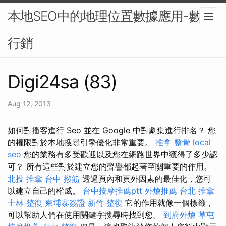
本地SEO中的地理位置數據應用-數位
行銷
Digi24sa (83)
Aug 12, 2013
如何對播客進行 Seo 並在 Google 中對劇集進行排名？ 您
的權限對於本地搜尋引擎優化非常重要。
推拿 整骨
local
seo
您的業務有多受歡迎以及您在網路世界中獲得了多少認
可？ 所有這些對於建立您的聲譽都起著至關重要的作用。
北投 推拿
台中 撥筋
透過頁內和頁外因素的最佳化，您可
以建立自己的權威。
台中按摩推薦ptt
外燴推薦
台北 推拿
士林 整復
柬埔寨簽證
新竹 整復
它的作用就像一個標籤，
可以幫助人們在使用關鍵字搜尋時找到您。
到府外燴
草屯