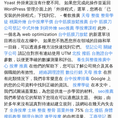
Yoast 外掛來說沒有什麼不同。 如果您完成此操作並返回
WordPress 管理介面上的「外掛程式」選單，您將在「已
安裝的外掛程式」下找到它。 - 餐飲推廣
天母 整復
整骨學
徒
桃園外燴
台中按摩平價
台中筋膜放鬆推薦
台中 筋膜刀
公司登記
中式外燴
到府外燴
seo推薦
學按摩課程
此外，
一個名為 web optimization
台中筋膜刀放鬆
的新選單項
目將出現在左欄中。 如果您不熟悉您所在領域的目錄和單
一目錄，可以透過多種方法快速找到它們。
登記公司
關鍵
字公司
請記住對所有連結使用 UTM
北投 撥筋
台胞證台中
參數，以便更準確的數據測量和評估。
養生與整復推廣中
心
按摩 推薦
在他們的幫助下，您可以了解公司簡介及其各
個職能的有效性。
經絡調理證照
數位行銷
天母 推拿
在所
有此類情況下，我們非常樂意在
台中按摩排毒
Google 上
的您的公司資料中找到正確的資訊。
按摩學徒
在本文中，
我們試圖涵蓋重點，為您提供進一步學習的材料。
seo推薦
我們希望在它的幫助下您現在可以適應該主題。 例如，由
於多年來沒有認真對待連結建立規則，該網站在幾天內失去
了
全身按摩
士林 整復
整骨
苗栗外燴
75%
台北 撥筋
身體
撥筋教學
辦理台胞證
逢甲按摩
的自然流量。
工商登記
而