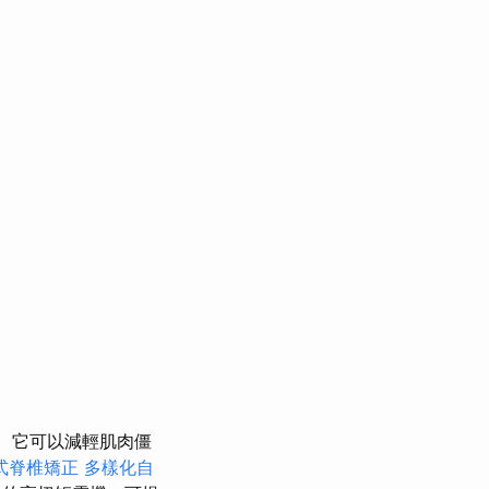
它可以減輕肌肉僵
式脊椎矯正
多樣化自