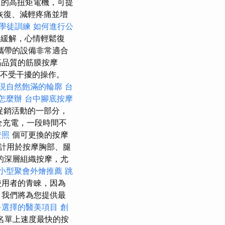
的高扭矩電機，可提
恢復、減輕疼痛並增
學徒訓練
如何進行公
痛緩解，心情輕鬆復
攜帶的設備非常適合
高品質的筋膜按摩
且不受干擾的操作。
現自然飽滿的輪廓
台
怎麼辦
台中腳底按摩
促銷活動的一部分，
可完全充電，一段時間不
證照
個可更換的按摩
計用於按摩胸部、腿
的深層組織按摩，尤
小型聚會外燴推薦
跳
使用者的青睞，因為
，我們將為您提供最
多選擇的醫美項目
創
名單上速度最快的按