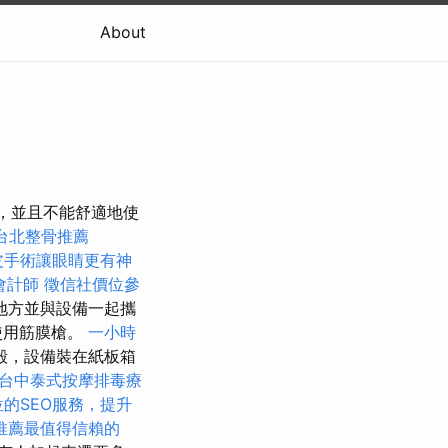
About
帶，並且不能舒適地使
台北整骨推薦
皮手術讓眼睛更有神
會計師
徵信社價位參
地方並與設備一起攜
使用筋膜槍。
一小時
殼，設備裝在紙板箱
台中泰式按摩排毒療
的SEO服務，提升
推薦最值得信賴的