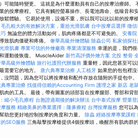
）可能隨時變更。 這就是為什麼運動員有自己的按摩治療師。 
業的按摩療程。 它具有觸控螢幕操作、長電池壽命、低噪音和安
放鬆體驗。 它易於使用，設備不重，所以我可以比以前的按摩
毛孔粗大的有效解決方案，重拾光滑肌膚
台中按摩店選擇
徵信
技巧
無論您的體力活動如何，肌肉疼痛都是不可避免的。
安養院
會導致肌肉僵硬和疼痛。
奢華高級外燴體驗
除蟲公司
私家偵探社
光滑肌膚
專業可信的外燴廠商
專業清潔服務
幸運的是，我們很
動後恢復。 MuscleAider
新竹高評價外燴方案
北投 整骨
奢華高級外燴體驗
旅行社護照代辦服務
重量輕，因此您甚至可以
您最需要它的地方。
唐六典專業治療
人工植牙
如果您的包包裡沒
，沒問題，因為您可以將按摩槍和配件存放在隨附的手提包中
六典專業治療
找值得信賴的Accounting Firm
護理之家 新店
老
肌肉的工具。 最後，帶有圖案的頭部旨在按摩腿部、臀部和背
：縮小毛孔療程
台胞證過期後的解決辦法
台中泰式按摩
營業登
按摩服務
精緻美鼻的專業選擇：隆鼻療程
台灣按摩服務
您可以
幫助您更好地控制按摩的角度和力量。
除蟲
經絡按摩專業課程
的SEO服務
三角敲擊按摩槍提供4個按摩頭，喚醒所有肌肉群