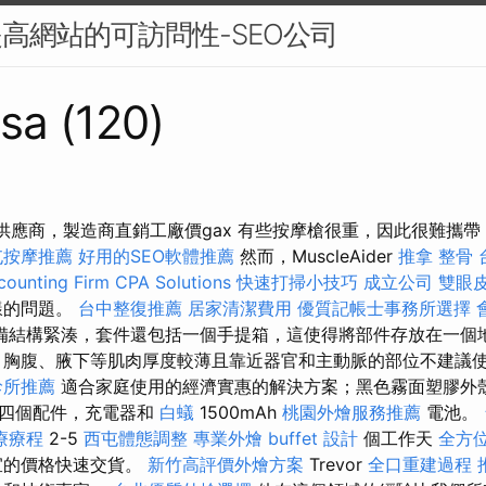
提高網站的可訪問性-SEO公司
sa (120)
槍供應商，製造商直銷工廠價gax 有些按摩槍很重，因此很難攜
屯按摩推薦
好用的SEO軟體推薦
然而，MuscleAider
推拿 整骨
ounting Firm CPA Solutions
快速打掃小技巧
成立公司
雙眼
樣的問題。
台中整復推薦
居家清潔費用
優質記帳士事務所選擇
備結構緊湊，套件還包括一個手提箱，這使得將部件存放在一個
、胸腹、腋下等肌肉厚度較薄且靠近器官和主動脈的部位不建議
診所推薦
適合家庭使用的經濟實惠的解決方案；黑色霧面塑膠外
，四個配件，充電器和
白蟻
1500mAh
桃園外燴服務推薦
電池。
療療程
2-5
西屯體態調整
專業外燴 buffet 設計
個工作天
全方位
宜的價格快速交貨。
新竹高評價外燴方案
Trevor
全口重建過程