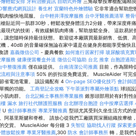
外燴輕鬆安排
牙科治療資訊
自助式外燴
三角敲擊按摩槍配備精良
WD響應式網頁設計
養生村
宜蘭特色外燴體驗
它非常適合幫助您
的肌肉愉快地屈服。
台中輕井澤按摩服務
台中牙醫推薦清單
整骨
槍貼近同一肌群30秒，輕鬆改變身體活力2分鐘，帶來深度疼
供最現代的技術，有效緩解肌肉疼痛，幫助放鬆全身。 這款易於
，讓您隨時保持最佳狀態。 歡迎從本廠購買最新銷售、低價、
電機，40dB 的音量確保無論在家中還是在健身房都能享受愉快
特色食譜
嘉義徵信公司
- 慶典餐飲
如何進行居家打掃
玻尿酸填充實
按摩服務
健康便當餐盒外送
徵信公司協助
台北 推拿
台胞證過期
台中整復推薦
僅在線提供。
台南清潔公司推薦
目前，作為限時
記流程與注意事項
50% 的折扣並免費送貨。 MuscleAider 
節省電池電量。 該設備配有 4
On-page SEO優化技巧
會計師
有單獨的功能。
工商登記全攻略
下午茶派對專屬外燴茶點
球頭設
大小肌肉群。
台北記帳士事務所專業服務
錐形頭部用於有針對性
頂樓 漏水
旅行社代辦護照服務
台北辦理台胞證
台中按摩店選擇
理
U
會計師事務所
專業牙醫推薦
型頭尤其受到久坐生活方式的
、阿基里斯腱和脊椎。 請放心從我們工廠購買深層組織按摩槍
貨。 MuscleAider 每分鐘 3
失智症
協助找人行蹤
探索更
身體放鬆按摩
專業牙醫推薦
,300
防水
會計師事務所
轉，是我們