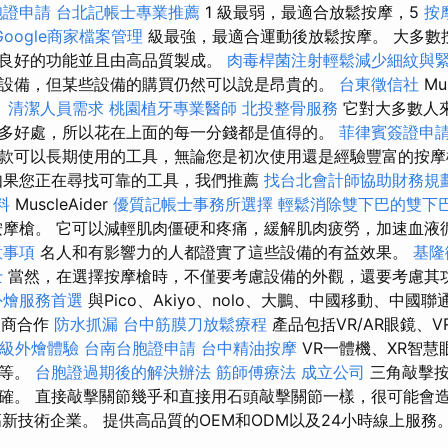
胞證申請
台北記帳士專業推薦
1 級最弱，最適合放鬆按摩，5
按
Google商家檔案管理
級最強，最適合運動後放鬆按摩。 大多數
良好的功能並且由高品質製成。
肉毒桿菌注射輕鬆減少細紋與
設備，但某些設備的購買仍然可以說是昂貴的。
台東徵信社
Mus
。
清潔人員需求
桃園植牙專業醫師
北投整骨服務
它對大多數人
多好處，所以花在上面的每一分錢都是值得的。
菲律賓簽證申
款可以長期使用的工具，無論您是初次使用還是經驗豐富的按
果您正在尋找可靠的工具，我們推薦
找台北會計師協助財務規
料
MuscleAider
優質記帳士事務所選擇
輕鬆消除雙下巴的雙下
摩槍。 它可以減輕肌肉僵硬和疼痛，緩解肌肉疲勞，加速血液
意事項
名人和有影響力的人都證實了這些設備的有益效果。
基隆
士
當然，在選擇按摩槍時，不僅要考慮設備的外觀，還要考慮其
外燴服務首選
與Pico、Akiyo、nolo、大鵬、中國移動、中國
服務商合作
防水抓漏
台中筋膜刀放鬆療程
產品包括VR/AR眼鏡、
級外燴體驗
台南台胞證申請
台中精油按摩
VR一體機、XR智慧
器等。
台胞證過期後的解決辦法
筋師傅療法
成立公司
三角敲擊按
確。 直接敲擊關節幾乎和直接用石頭敲擊關節一樣，很可能會
家高新技術企業。 提供高品質的OEM和ODM以及24小時線上服務