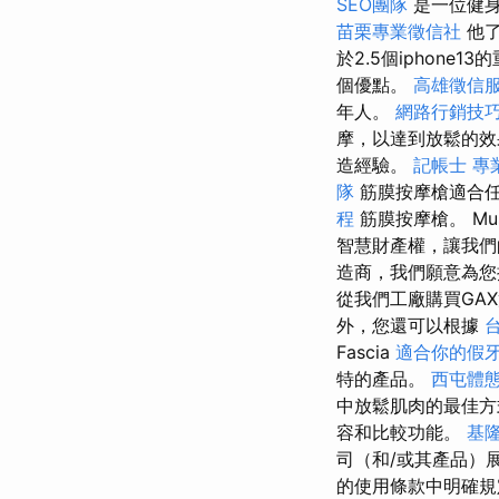
SEO團隊
是一位健
苗栗專業徵信社
他了
於2.5個iphone13
個優點。
高雄徵信
年人。
網路行銷技
摩，以達到放鬆的
造經驗。
記帳士
專
隊
筋膜按摩槍適合
程
筋膜按摩槍。 Mu
智慧財產權，讓我們
造商，我們願意為您
從我們工廠購買GA
外，您還可以根據
Fascia
適合你的假
特的產品。
西屯體
中放鬆肌肉的最佳
容和比較功能。
基
司（和/或其產品）
的使用條款中明確規