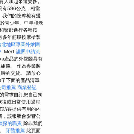
有人加起來還要多。
有596公克，相當
，我們的按摩槍有幾
於青少年、中年和老
和臀部進行各種按
有多年筋膜按摩槍製
台北地區專業外燴團
？
Mert
護照申請流
oka產品的外觀圖具有
組織。 作為專業製
時的交貨。 請放心
除了下面的產品清單
公司推薦
商業登記
的需求自訂您自己獨
恢復或日常使用過程
其訪客提供有用的內
費，該報酬會影響公
偵探的職責
除非我們
證。
牙醫推薦
此頁面