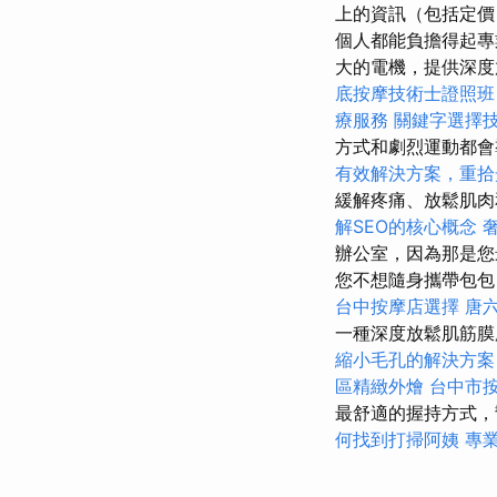
上的資訊（包括定價
個人都能負擔得起專
大的電機，提供深度
底按摩技術士證照班
療服務
關鍵字選擇
方式和劇烈運動都
有效解決方案，重拾
緩解疼痛、放鬆肌肉和運
解SEO的核心概念
辦公室，因為那是
您不想隨身攜帶包包
台中按摩店選擇
唐
一種深度放鬆肌筋膜
縮小毛孔的解決方案
區精緻外燴
台中市
最舒適的握持方式，
何找到打掃阿姨
專業