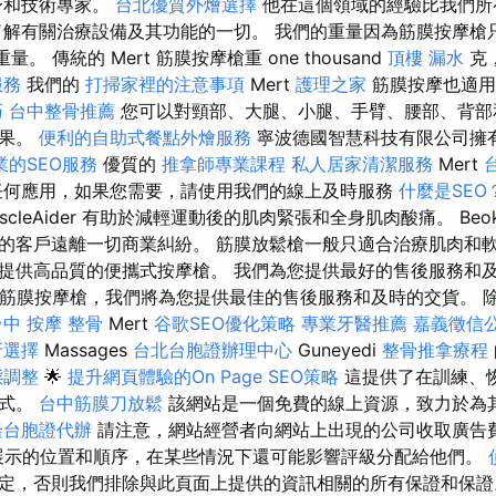
身和技術專家。
台北優質外燴選擇
他在這個領域的經驗比我們所
解有關治療設備及其功能的一切。 我們的重量因為筋膜按摩槍只
的重量。 傳統的 Mert 筋膜按摩槍重 one thousand
頂樓 漏水
克
服務
我們的
打掃家裡的注意事項
Mert
護理之家
筋膜按摩也適用
巧
台中整骨推薦
您可以對頸部、大腿、小腿、手臂、腰部、背部
效果。
便利的自助式餐點外燴服務
寧波德國智慧科技有限公司擁
業的SEO服務
優質的
推拿師專業課程
私人居家清潔服務
Mert
任何應用，如果您需要，請使用我們的線上及時服務
什麼是SEO
scleAider 有助於減輕運動後的肌肉緊張和全身肌肉酸痛。 Be
的客戶遠離一切商業糾紛。 筋膜放鬆槍一般只適合治療肌肉和軟
提供高品質的便攜式按摩槍。 我們為您提供最好的售後服務和及
X筋膜按摩槍，我們將為您提供最佳的售後服務和及時的交貨。 
台中 按摩 整骨
Mert
谷歌SEO優化策略
專業牙醫推薦
嘉義徵信
牙選擇
Massages
台北台胞證辦理中心
Guneyedi
整骨推拿療程
態調整
🌟
提升網頁體驗的On Page SEO策略
這提供了在訓練、
方式。
台中筋膜刀放鬆
該網站是一個免費的線上資源，致力於為
隆台胞證代辦
請注意，網站經營者向網站上出現的公司收取廣告
展示的位置和順序，在某些情況下還可能影響評級分配給他們。
定，否則我們排除與此頁面上提供的資訊相關的所有保證和保