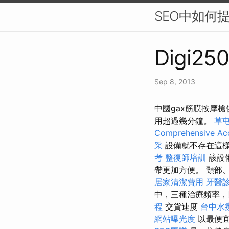
SEO中如何
Digi250
Sep 8, 2013
中國gax筋膜按摩
用超過幾分鐘。
草
Comprehensive Acc
采
設備就不存在這
考
整復師培訓
該設
帶更加方便。 頸部
居家清潔費用
牙醫
中，三種治療頻率
程
交貨速度
台中水
網站曝光度
以最便