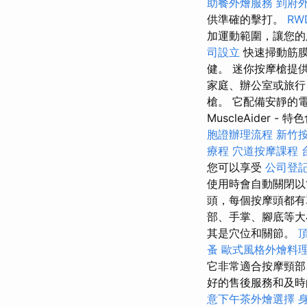
助餐外燴服務
到府
供準確的擊打。
R
加運動範圍，讓您
司設立
快速掃動筋膜
健。 迷你按摩槍提
家庭、辦公室或旅行
槍。 它配備安靜的
MuscleAider - 
胞證辦理流程
新竹
療程
穴道按摩課程
您可以享受
公司登
使用時會自動關閉以
頭，每個按摩頭都
部、手掌、腳底等
其是穴位和關節。
蚤
歐式風格外燴料
它非常適合按摩頸部
好的售後服務和及時的交
意下午茶外燴選擇