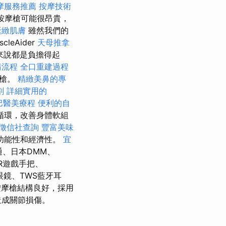
摩服務推薦
按摩技術
按摩槍可能很昂貴，
緊緻肌膚
雖然我們的
cleAider
天母推拿
來說都是負擔得起
請流程
全口重建過程
摩槍。
精緻美鼻的專
劃
詳細實用的
巴醫美療程
便利的自
循環，改善身體軟組
徵信社查詢
豐富美味
功能性和經濟性。
宜
聯通、日本DMM、
VR遊戲手把、
眼鏡、TWS藍牙耳
摩槍結構良好，採用
造成關節損傷。
。