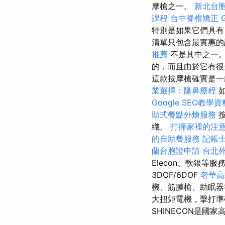
摩槍之一。
新北台
課程
台中脊椎矯正
特別是如果它們具有
清單只包含最實惠的
推薦
不是其中之一
的，而且由於它有很
這款按摩槍確實是一
業選擇：隆鼻療程
如
Google SEO教學資
助式餐點外燴服務
按
織。
打掃家裡的注
的自助餐服務
記帳
蘭台胞證申請
台北
Elecon、軟銀等
3DOF/6DOF
奢華高
機、筋膜槍、助眠
大扭矩電機，擊打準
SHINECON是國