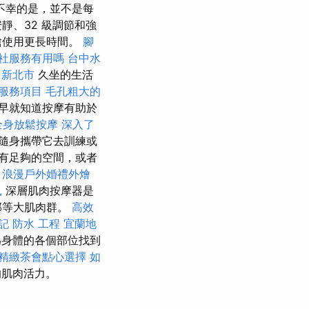
不幸的是，並不是每
靜、32 級調節和強
槍使用更長時間。
腳
社服務有用嗎
台中水
 新北市
久坐的生活
服務項目
毛孔粗大的
早就知道按摩有助於
全身放鬆按摩
深入了
隨身攜帶它去訓練或
有足夠的空間，或者
。
浪漫戶外婚禮外燴
鼠
深層肌肉按摩器是
部等大肌肉群。
高效
記
防水 工程
宜蘭地
為身體的各個部位找到
精緻茶會點心選擇
如
的肌肉活力。