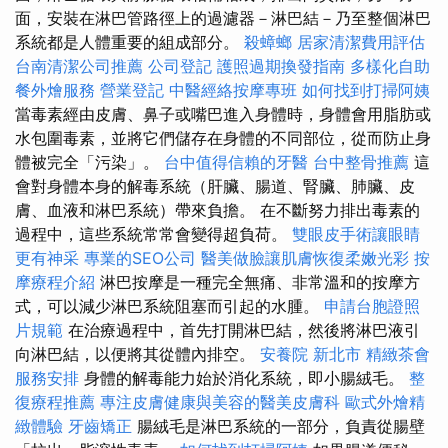
面，安裝在淋巴管路徑上的過濾器－淋巴結－乃至整個淋巴
系統都是人體重要的組成部分。
殺蟑螂
居家清潔費用評估
台南清潔公司推薦
公司登記
護照過期換發指南
多樣化自助
餐外燴服務
營業登記
中醫經絡按摩專班
如何找到打掃阿姨
當毒素經由皮膚、鼻子或嘴巴進入身體時，身體會用脂肪或
水包圍毒素，並將它們儲存在身體的不同部位，從而防止身
體被完全「污染」。
台中值得信賴的牙醫
台中整骨推薦
這
會對身體本身的解毒系統（肝臟、腸道、腎臟、肺臟、皮
膚、血液和淋巴系統）帶來負擔。 在不斷努力排出毒素的
過程中，這些系統常常會變得超負荷。
雙眼皮手術讓眼睛
更有神采
專業的SEO公司
醫美做臉讓肌膚恢復柔嫩光彩
按
摩療程介紹
淋巴按摩是一種完全無痛、非常溫和的按摩方
式，可以減少淋巴系統阻塞而引起的水腫。
申請台胞證照
片規範
在治療過程中，首先打開淋巴結，然後將淋巴液引
向淋巴結，以便將其從體內排空。
安養院 新北市
精緻茶會
服務安排
身體的解毒能力始於消化系統，即小腸絨毛。
整
復療程推薦
專注皮膚健康與美容的醫美皮膚科
歐式外燴精
緻體驗
牙齒矯正
腸絨毛是淋巴系統的一部分，負責從腸壁