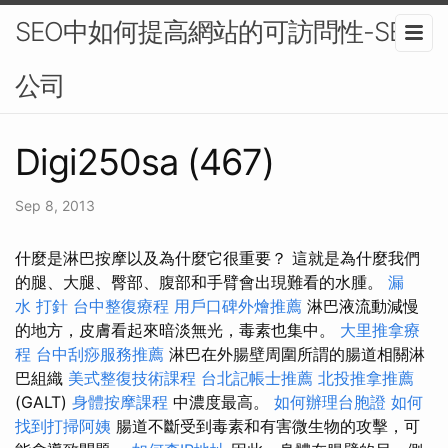
SEO中如何提高網站的可訪問性-SEO
公司
Digi250sa (467)
Sep 8, 2013
什麼是淋巴按摩以及為什麼它很重要？ 這就是為什麼我們
的腿、大腿、臀部、腹部和手臂會出現難看的水腫。
漏
水 打針
台中整復療程
用戶口碑外燴推薦
淋巴液流動減慢
的地方，皮膚看起來暗淡無光，毒素也集中。
大里推拿療
程
台中刮痧服務推薦
淋巴在外腸壁周圍所謂的腸道相關淋
巴組織
美式整復技術課程
台北記帳士推薦
北投推拿推薦
(GALT)
身體按摩課程
中濃度最高。
如何辦理台胞證
如何
找到打掃阿姨
腸道不斷受到毒素和有害微生物的攻擊，可