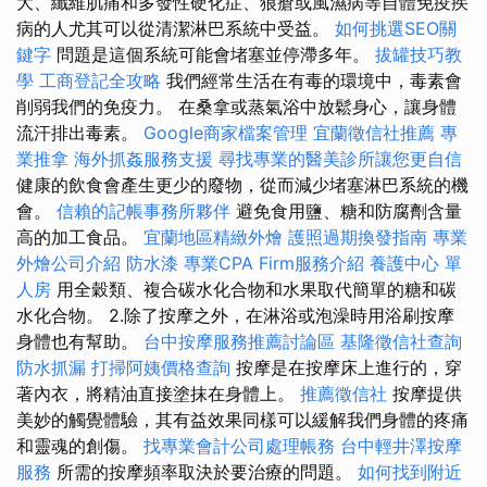
大、纖維肌痛和多發性硬化症、狼瘡或風濕病等自體免疫疾
病的人尤其可以從清潔淋巴系統中受益。
如何挑選SEO關
鍵字
問題是這個系統可能會堵塞並停滯多年。
拔罐技巧教
學
工商登記全攻略
我們經常生活在有毒的環境中，毒素會
削弱我們的免疫力。 在桑拿或蒸氣浴中放鬆身心，讓身體
流汗排出毒素。
Google商家檔案管理
宜蘭徵信社推薦
專
業推拿
海外抓姦服務支援
尋找專業的醫美診所讓您更自信
健康的飲食會產生更少的廢物，從而減少堵塞淋巴系統的機
會。
信賴的記帳事務所夥伴
避免食用鹽、糖和防腐劑含量
高的加工食品。
宜蘭地區精緻外燴
護照過期換發指南
專業
外燴公司介紹
防水漆
專業CPA Firm服務介紹
養護中心 單
人房
用全穀類、複合碳水化合物和水果取代簡單的糖和碳
水化合物。 2.除了按摩之外，在淋浴或泡澡時用浴刷按摩
身體也有幫助。
台中按摩服務推薦討論區
基隆徵信社查詢
防水抓漏
打掃阿姨價格查詢
按摩是在按摩床上進行的，穿
著內衣，將精油直接塗抹在身體上。
推薦徵信社
按摩提供
美妙的觸覺體驗，其有益效果同樣可以緩解我們身體的疼痛
和靈魂的創傷。
找專業會計公司處理帳務
台中輕井澤按摩
服務
所需的按摩頻率取決於要治療的問題。
如何找到附近