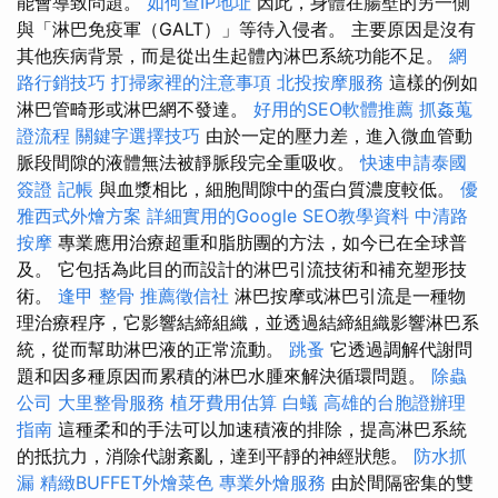
能會導致問題。
如何查IP地址
因此，身體在腸壁的另一側
與「淋巴免疫軍（GALT）」等待入侵者。 主要原因是沒有
其他疾病背景，而是從出生起體內淋巴系統功能不足。
網
路行銷技巧
打掃家裡的注意事項
北投按摩服務
這樣的例如
淋巴管畸形或淋巴網不發達。
好用的SEO軟體推薦
抓姦蒐
證流程
關鍵字選擇技巧
由於一定的壓力差，進入微血管動
脈段間隙的液體無法被靜脈段完全重吸收。
快速申請泰國
簽證
記帳
與血漿相比，細胞間隙中的蛋白質濃度較低。
優
雅西式外燴方案
詳細實用的Google SEO教學資料
中清路
按摩
專業應用治療超重和脂肪團的方法，如今已在全球普
及。 它包括為此目的而設計的淋巴引流技術和補充塑形技
術。
逢甲 整骨
推薦徵信社
淋巴按摩或淋巴引流是一種物
理治療程序，它影響結締組織，並透過結締組織影響淋巴系
統，從而幫助淋巴液的正常流動。
跳蚤
它透過調解代謝問
題和因多種原因而累積的淋巴水腫來解決循環問題。
除蟲
公司
大里整骨服務
植牙費用估算
白蟻
高雄的台胞證辦理
指南
這種柔和的手法可以加速積液的排除，提高淋巴系統
的抵抗力，消除代謝紊亂，達到平靜的神經狀態。
防水抓
漏
精緻BUFFET外燴菜色
專業外燴服務
由於間隔密集的雙