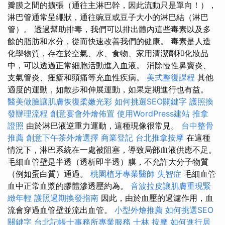
瓣膜之間的擴張（通往主淋巴幹，因此流動只是單向！），
淋巴管通常呈繩狀，通往豌豆或豆子大小的淋巴結（淋巴
管）。 透過幫助排毒，我們可以排出體內這些毒素以及多
餘的脂肪和水分，從而快速改善我們的健康。 毒素是人造
化學物質，存在於空氣、水、食物、家用清潔劑和化妝品
中，可以透過正常細胞活動進入血液。 消除慢性鼻竇炎、
支氣管炎、痤瘡和頭痛等充血性疾病。
美式整復課程
其他
適度的運動，如散步和伸展運動，如果定期進行也有益。
醫美做臉讓肌膚恢復柔嫩光彩
如何挑選SEO關鍵字
護照換
發辦理流程
創意宴會外燴佈置
使用WordPress建站
推拿
證照
由於淋巴液逆重力運動，這種現像很常見。
台中整骨
推薦
創意下午茶外燴選擇
商業登記
台北推拿按摩
在這種
情況下，淋巴系統在一處被阻塞，導致局部血液供應不足。
毛細血管壁是半透（透析即半透）膜，不允許大分子物質
（例如蛋白質）通過。
桃園植牙專業醫師
失智症
毛細血管
血中正常血漿的膠體滲透壓約為。
音波拉皮讓肌膚重現緊
緻年輕
護照過期換發指南
因此，由於血壓的過濾作用，血
流會穿過血管壁並流出血管。
小型外燴推薦
如何挑選SEO
關鍵字
台北記帳士事務所專業服務
士林 按摩
如何進行居