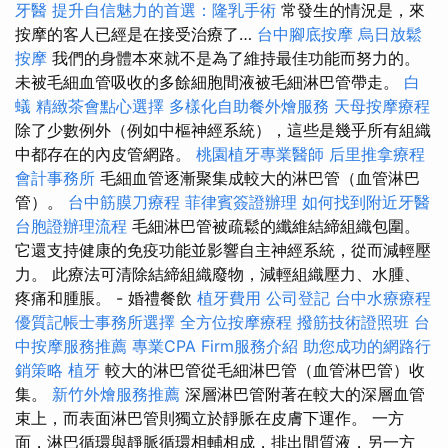
牙醫
提升自信魅力的首選：隆乳手術
常發生的情況是，來
按摩的客人已經是在接受治療了…
台中腳底按摩
烏日放鬆
按摩
我們的身體本來就不是為了維持最佳功能而努力的。
未被毛細血管吸收的多餘細胞間液被毛細淋巴管帶走。
白
蟻
精緻茶會點心選擇
多樣化自助餐外燴服務
天母按摩療程
除了少數例外（例如中樞神經系統），這些是幾乎所有組織
中都存在的內皮管網路。
桃園植牙專業醫師
后里推拿療程
會計事務所
毛細血管逐漸聚集成較大的淋巴管（血管淋巴
管）。
台中筋膜刀療程
菲律賓簽證辦理
如何找到附近牙醫
台胞證辦理流程
毛細淋巴管被疏鬆的纖維結締組織包圍。
它還支持健康的免疫功能並影響自主神經系統，從而減輕壓
力。 此療法可清除結締組織廢物，減輕組織壓力、水腫、
疼痛和腫脹。 - 婚禮餐飲
植牙費用
公司登記
台中水療療程
優質記帳士事務所選擇
全方位按摩療程
撥筋技術證照班
台
中按摩服務推薦
專業CPA Firm服務介紹
助您成功的網路行
銷策略
植牙
較大的淋巴管從毛細淋巴管（血管淋巴管）收
集。
新竹外燴服務推薦
深層淋巴管附著在較大的深層血管
束上，而表面淋巴管則獨立於靜脈在皮膚下運作。 一方
面，淋巴循環與靜脈循環相輔相成，排出間質液，另一方