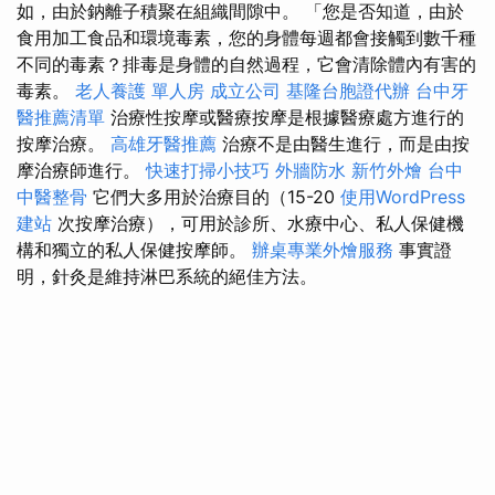
如，由於鈉離子積聚在組織間隙中。 「您是否知道，由於
食用加工食品和環境毒素，您的身體每週都會接觸到數千種
不同的毒素？排毒是身體的自然過程，它會清除體內有害的
毒素。
老人養護 單人房
成立公司
基隆台胞證代辦
台中牙
醫推薦清單
治療性按摩或醫療按摩是根據醫療處方進行的
按摩治療。
高雄牙醫推薦
治療不是由醫生進行，而是由按
摩治療師進行。
快速打掃小技巧
外牆防水
新竹外燴
台中
中醫整骨
它們大多用於治療目的（15-20
使用WordPress
建站
次按摩治療），可用於診所、水療中心、私人保健機
構和獨立的私人保健按摩師。
辦桌專業外燴服務
事實證
明，針灸是維持淋巴系統的絕佳方法。