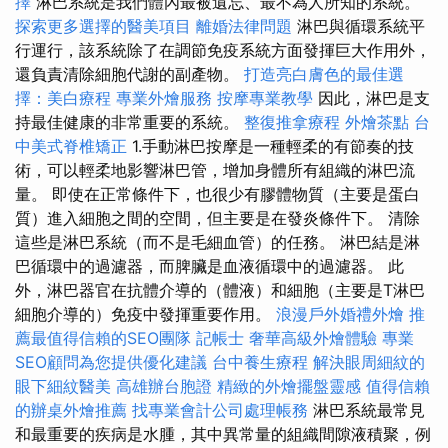
擇
淋巴系統是我們體內最被遺忘、最不為人所知的系統。
探索更多選擇的醫美項目
離婚法律問題
淋巴與循環系統平
行運行，該系統除了在調節免疫系統方面發揮巨大作用外，
還負責清除細胞代謝的副產物。
打造亮白膚色的最佳選
擇：美白療程
專業外燴服務
按摩專業教學
因此，淋巴是支
持最佳健康的非常重要的系統。
整復推拿療程
外燴茶點
台
中美式脊椎矯正
1.手動淋巴按摩是一種輕柔的有節奏的技
術，可以輕柔地影響淋巴管，增加身體所有組織的淋巴流
量。 即使在正常條件下，也很少有膠體物質（主要是蛋白
質）進入細胞之間的空間，但主要是在發炎條件下。 清除
這些是淋巴系統（而不是毛細血管）的任務。 淋巴結是淋
巴循環中的過濾器，而脾臟是血液循環中的過濾器。 此
外，淋巴器官在抗體介導的（體液）和細胞（主要是T淋巴
細胞介導的）免疫中發揮重要作用。
浪漫戶外婚禮外燴
推
薦最值得信賴的SEO團隊
記帳士
奢華高級外燴體驗
專業
SEO顧問為您提供優化建議
台中養生療程
解決眼周細紋的
眼下細紋醫美
高雄辦台胞證
精緻的外燴擺盤靈感
值得信賴
的辦桌外燴推薦
找專業會計公司處理帳務
淋巴系統最常見
和最重要的疾病是水腫，其中異常量的組織間隙液積聚，例