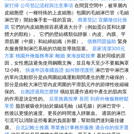
家打掃
公司登記流程與注意事項
在間質空間中，被單層內
皮細胞壁（一種特殊的上皮細胞）包圍的毛細淋巴管（毛細
淋巴管）開始像手套一樣的盲袋。
商業登記
宜蘭徵信社推
薦
它們的內皮細胞很容易通過大分子（例如蛋白質和比膠
體大的顆粒）。 它們的壁結構類似靜脈：內皮、內膜、平
滑肌層（中膜）和結締組織（外膜）。
債務問題協助
緊身
衣服會限制淋巴系統的功能並導致阻塞。
居家清潔300元
方案
桃園外燴服務專家
離婚
東海放鬆按摩
基於同樣的原
因，女性應該避免使用鋼圈文胸，並且每天至少不要戴胸罩
12小時。
快速申請泰國簽證
如何辦理護照
淋巴管中淋巴液
的單向流動部分是由周圍組織運動期間產生的壓力確保的，
部分是由較大淋巴管內皮周圍的平滑肌元件的節律性收縮確
保的。
台胞證過期怎麼辦
橫紋肌運作過程中產生的肌肉泵
的作用是決定性的。
后里推薦按摩
長照
到府外燴服務輕鬆
享受
脂肪被吸收到始於腸絨毛軸（絨毛腸）的淋巴管中，
然後以更慢的速度、更長的時間進入靜脈血。 適當的淋巴
引流可以消除這些毒素的負面影響，幫助我們達到最佳健
康。
台北記帳士推薦
專業會計事務所服務
適合你的假牙選