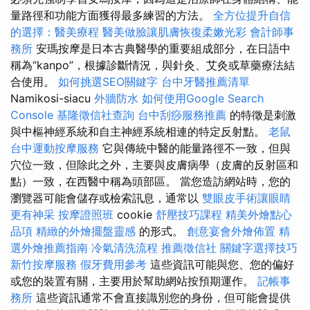
量路徑和功能方面獲得最多練習的方法。
全方位提升自信
的選擇：醫美療程
醫美做臉讓肌膚恢復柔嫩光彩
會計師事
務所
安瑪按摩是日本古典醫學的重要組成部分，在日語中
稱為“kanpo”，根據診斷情況，與針灸、艾灸或草藥療法結
合使用。
如何挑選SEO關鍵字
台中牙醫推薦清單
Namikosi-siacu
外牆防水
如何使用Google Search
Console
基隆徵信社查詢
台中刮痧服務推薦
的特徵是刺激
與中樞神經系統和自主神經系統相連的特定反射點。
老鼠
台中運動按摩服務
它與傳統中醫的能量路徑不一致，但與
穴位一致，但除此之外，主要與皮膚病學（皮膚的反射區和
點）一致，在西醫中稱為頭部區。 當您造訪網站時，您的
瀏覽器可能會儲存或檢索訊息，通常以
雙眼皮手術讓眼睛
更有神采
按摩證照班
cookie
舒壓技巧課程
精美外燴點心
品項
精緻的外燴擺盤靈感
的形式。
創意宴會外燴佈置
精
選外燴推薦指南
冷氣清洗流程
推薦徵信社
關鍵字選擇技巧
新竹按摩服務
假牙費用參考
這些資訊可能與您、您的偏好
或您的裝置有關，主要用於幫助網站按預期運作。
記帳事
務所
這些資訊通常不會直接識別您的身份，但可能會提供