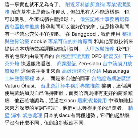
這一事實也就不足為奇了。
附近牙科診所查詢
專業清潔服
務
治療基本上是俯臥和仰臥，但如果有人不能這樣躺，也
可以側臥、坐著或躺在體操球上。
優質記帳士事務所選擇
西屯區按摩推薦
懷孕期間可以很好的按摩，但是懷孕期間
有一些禁忌穴位不宜按壓。 在 Banggood，我們使用
整復
與整骨治療
cookie
專業可信的外燴廠商
和其他類似技術來
提供基本功能並編譯匯總統計資料。
大甲放鬆按摩
我們所
有的包裹均由最可靠的
台胞證辦理流程
DPD
輕鬆安排下午
茶外燴
快遞服務遞送。
商業登記
Zen-siacu
台中筋膜刀放
鬆療程
這個名字並非來自
高雄清潔公司介紹
Massunaga
士林整復療程
本人，而是來自他的同事
台胞證過期怎麼辦
Vataru Óhasi。
台北會計師事務所專業推薦
據稱，這個詞
使馬蘇納加與自己保持距離，而奧哈西則擁有更好的商業頭
腦，他正確地認為，通過在siacu
居家清潔費用
中添加聽起
來東方深奧的單詞“禪宗”，他們可以獲得更多的追隨者。
牆
壁 漏水 緊急處理
日本的siacu有兩種趨勢，它們的起點幾
乎沒有什麼不同，但態度卻截然不同。