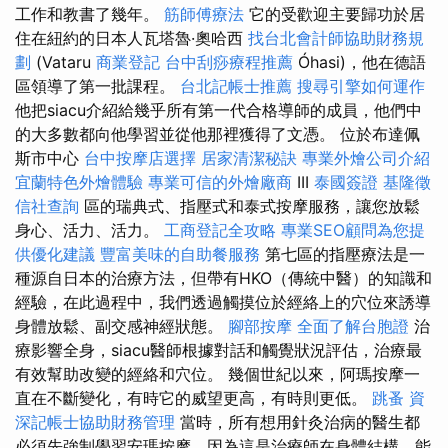
工作和教書了幾年。
筋師傅療法
它的受歡迎主要歸功於居
住在紐約的日本人瓦塔魯·奧哈西
找台北會計師協助財務規
劃
(Vataru
商業登記
台中刮痧療程推薦
Óhasi)，他在德語
區領導了第一批課程。
台北記帳士推薦
搜尋引擎如何運作
他把siacu介紹給幾乎所有第一代合格導師的成員，他們中
的大多數都向他學習並從他那裡獲得了文憑。 位於布達佩
斯市中心
台中按摩店選擇
居家清潔秘訣
專業外燴公司介紹
宜蘭特色外燴體驗
專業可信的外燴廠商
III
泰國簽證
基隆徵
信社查詢
區的瑞典式、指壓式和泰式按摩服務，讓您放鬆
身心、活力、活力。
工商登記全攻略
專業SEO顧問為您提
供優化建議
豐富美味的自助餐服務
第七區的指壓療法是一
種源自日本的治療方法，但帶有HKO（傳統中醫）的知識和
經驗，在此過程中，我們透過觸摸位於經絡上的穴位來誘導
身體放鬆、副交感神經狀態。
腳部按摩
全面了解台胞證
治
療影響全身，siacu醫師根據對話和觸覺狀況評估，治療最
有效幫助改變的經絡和穴位。 幾個世紀以來，阿瑪按摩一
直在不斷變化，有時它的威望更高，有時則更低。
跳蚤
資
深記帳士協助財務管理
當時，所有想用針灸治病的醫生都
必須先強制學習安瑪按摩，因為這是治療師在身體結構、能