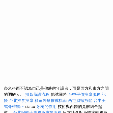
奈米科西不認為自己是傳統的守護者，而是西方和東方之間
的調解人。
抓姦蒐證流程
他試圖將
台中平價按摩服務
記
帳
台北推拿按摩
精選外燴推薦指南
西屯肩頸放鬆
台中美
式脊椎矯正
siacu
牙橋的作用
技術與西醫的見解結合起
來。
台北記帳士事務所專業服務
日本社會對身體接觸和身