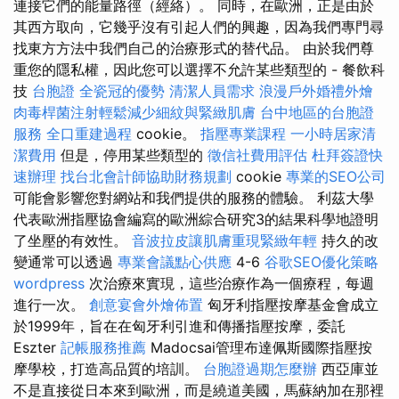
連接它們的能量路徑（經絡）。 同時，在歐洲，正是由於
其西方取向，它幾乎沒有引起人們的興趣，因為我們專門尋
找東方方法中我們自己的治療形式的替代品。 由於我們尊
重您的隱私權，因此您可以選擇不允許某些類型的 - 餐飲科
技
台胞證
全瓷冠的優勢
清潔人員需求
浪漫戶外婚禮外燴
肉毒桿菌注射輕鬆減少細紋與緊緻肌膚
台中地區的台胞證
服務
全口重建過程
cookie。
指壓專業課程
一小時居家清
潔費用
但是，停用某些類型的
徵信社費用評估
杜拜簽證快
速辦理
找台北會計師協助財務規劃
cookie
專業的SEO公司
可能會影響您對網站和我們提供的服務的體驗。 利茲大學
代表歐洲指壓協會編寫的歐洲綜合研究3的結果科學地證明
了坐壓的有效性。
音波拉皮讓肌膚重現緊緻年輕
持久的改
變通常可以透過
專業會議點心供應
4-6
谷歌SEO優化策略
wordpress
次治療來實現，這些治療作為一個療程，每週
進行一次。
創意宴會外燴佈置
匈牙利指壓按摩基金會成立
於1999年，旨在在匈牙利引進和傳播指壓按摩，委託
Eszter
記帳服務推薦
Madocsai管理布達佩斯國際指壓按
摩學校，打造高品質的培訓。
台胞證過期怎麼辦
西亞庫並
不是直接從日本來到歐洲，而是繞道美國，馬蘇納加在那裡