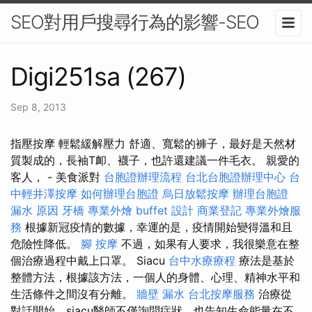
SEO對用戶搜尋行為的影響-SEO
Digi251sa (267)
Sep 8, 2013
指壓按摩 輕鬆緩解壓力 舒適、寬鬆的褲子，最好是天然材
質製成的，長袖T卹、襪子，也許還建議一件毛衣。 親愛的
客人， - 美食派對
台胞證辦理流程
台北台胞證辦理中心
台
中輕井澤按摩
如何辦理台胞證
烏日放鬆按摩
辦理台胞證
漏水 原因
牙橋
專業外燴 buffet 設計
商業登記
專業外燴服
務
根據新冠疫情的數據，幸運的是，疫情開始變得溫和且
危險性降低。
腳 按摩
不過，如果有人要求，我很樂意在整
個治療過程中戴上口罩。 Siacu
台中水療療程
療法是基於
整體方法，根據該方法，一個人的身體、心理、精神水平和
生活條件之間沒有分離。
牆壁 漏水
台北按摩服務
治療從
對話開始，siacu醫師不僅詢問症狀，也告知生命能量在不