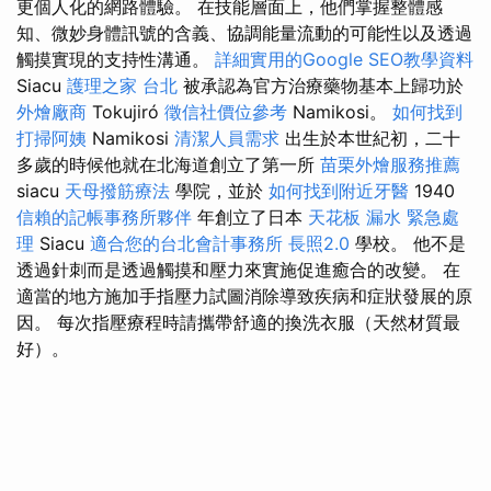
更個人化的網路體驗。 在技​​能層面上，他們掌握整體感
知、微妙身體訊號的含義、協調能量流動的可能性以及透過
觸摸實現的支持性溝通。
詳細實用的Google SEO教學資料
Siacu
護理之家 台北
被承認為官方治療藥物基本上歸功於
外燴廠商
Tokujiró
徵信社價位參考
Namikosi。
如何找到
打掃阿姨
Namikosi
清潔人員需求
出生於本世紀初，二十
多歲的時候他就在北海道創立了第一所
苗栗外燴服務推薦
siacu
天母撥筋療法
學院，並於
如何找到附近牙醫
1940
信賴的記帳事務所夥伴
年創立了日本
天花板 漏水 緊急處
理
Siacu
適合您的台北會計事務所
長照2.0
學校。 他不是
透過針刺而是透過觸摸和壓力來實施促進癒合的改變。 在
適當的地方施加手指壓力試圖消除導致疾病和症狀發展的原
因。 每次指壓療程時請攜帶舒適的換洗衣服（天然材質最
好）。