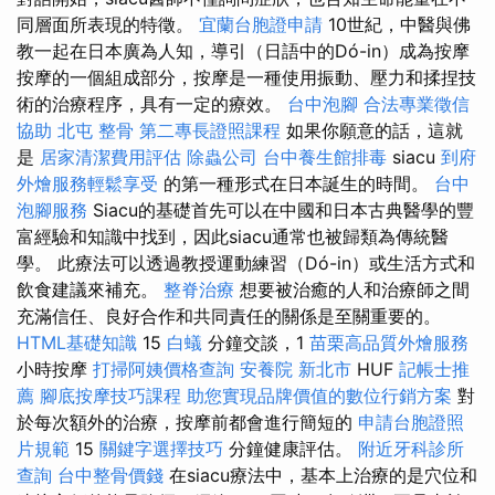
同層面所表現的特徵。
宜蘭台胞證申請
10世紀，中醫與佛
教一起在日本廣為人知，導引（日語中的Dó-in）成為按摩
按摩的一個組成部分，按摩是一種使用振動、壓力和揉捏技
術的治療程序，具有一定的療效。
台中泡腳
合法專業徵信
協助
北屯 整骨
第二專長證照課程
如果你願意的話，這就
是
居家清潔費用評估
除蟲公司
台中養生館排毒
siacu
到府
外燴服務輕鬆享受
的第一種形式在日本誕生的時間。
台中
泡腳服務
Siacu的基礎首先可以在中國和日本古典醫學的豐
富經驗和知識中找到，因此siacu通常也被歸類為傳統醫
學。 此療法可以透過教授運動練習（Dó-in）或生活方式和
飲食建議來補充。
整脊治療
想要被治癒的人和治療師之間
充滿信任、良好合作和共同責任的關係是至關重要的。
HTML基礎知識
15
白蟻
分鐘交談，1
苗栗高品質外燴服務
小時按摩
打掃阿姨價格查詢
安養院 新北市
HUF
記帳士推
薦
腳底按摩技巧課程
助您實現品牌價值的數位行銷方案
對
於每次額外的治療，按摩前都會進行簡短的
申請台胞證照
片規範
15
關鍵字選擇技巧
分鐘健康評估。
附近牙科診所
查詢
台中整骨價錢
在siacu療法中，基本上治療的是穴位和