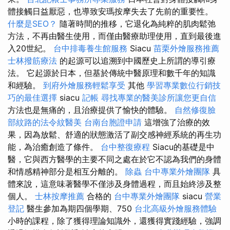
體接觸日益厭惡，也導致安瑪按摩失去了先前的重要性。
什麼是SEO？
隨著時間的推移，它退化為純粹的肌肉鬆弛
方法，不再由醫生使用，而僅由醫療助理使用，直到最後進
入20世紀。
台中排毒養生館服務
Siacu
苗栗外燴服務推薦
士林撥筋療法
的起源可以追溯到中國歷史上所謂的導引療
法。 它起源於日本，但基於傳統中醫原理和數千年的知識
和經驗。
到府外燴服務輕鬆享受
其他
學習專業數位行銷技
巧的最佳選擇
siacu
記帳
尋找專業的醫美診所讓您更自信
方法也是無痛的，且治療提供了愉快的體驗。
自然修復臉
部紋路的法令紋醫美
台南台胞證申請
這增強了治療的效
果，因為放鬆、舒適的狀態激活了副交感神經系統的再生功
能，為治癒創造了條件。
台中整復療程
Siacu的基礎是中
醫，它與西方醫學的主要不同之處在於它不認為我們的身體
和情感精神部分是相互分離的。
除蟲
台中專業外燴團隊
具
體來說，這意味著醫學不僅涉及身體過程，而且始終涉及整
個人。
士林按摩推薦
合格的
台中專業外燴團隊
siacu
營業
登記
醫生參加為期四個學期、750
台北高級外燴服務體驗
小時的課程，除了獲得理論知識外，還獲得實踐經驗，強調