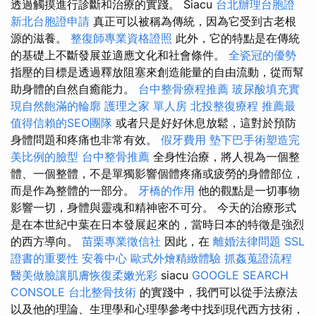
透過觸摸進行診斷和治療的實踐。 Siacu
台北辦理台胞證
新北台胞證申請
真正可以被稱為傳統，因為它受到古老根
源的滋養。
整復師專業資格證照
此外，它的特點是在傳統
的基礎上不斷發展並適應文化和社會條件。
全瓷冠的優勢
指壓的目標是透過釋放阻塞來創造能量的自由流動，從而幫
助身體的自然自癒能力。
台中整骨療程推薦
玻尿酸填充實
現自然飽滿的輪廓
護理之家 單人房
北投整復療程
推薦最
值得信賴的SEO團隊
或者只是好好休息放鬆，這對於預防
身體問題和疼痛也非常有效。
假牙費用
墊下巴手術塑造完
美比例的臉型
台中整骨推薦
全身性治療，將人視為一個整
體、一個整體，不是單獨影響個體疼痛或疲勞的身體部位，
而是作為整體的一部分。
牙橋的作用
他的觀點是一切事物
影響一切，身體與靈魂和精神密不可分。 今天的治療形式
是在本世紀中葉在日本發展起來的，當時日本的特徵是強烈
的西方導向。
苗栗專業徵信社
因此，在
離婚法律問題
SSL
證書的重要性
安養中心
歐式外燴精緻體驗
抓姦蒐證流程
醫美做臉讓肌膚恢復柔嫩光彩
siacu
GOOGLE SEARCH
CONSOLE
台北整骨技術
的實踐中，我們可以從手法療法
以及他的理論、生理學和心理學參考中找到現代西方技術，