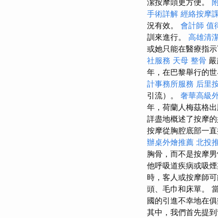
潔按摩頭更方便。
手術詳解
經絡按摩
況有效。
會計師
值
訓來進行。
高雄清
或她只能在醫療指示
社服務
天母 整骨
嚴
年，在巴黎舉行的
計事務所服務
后里
引流）。
奢華高級
年，荷蘭人梅茲格出
詳盡地概述了按摩
按摩從胸腔底部一
辦桌外燴推薦
北投
胸骨，而不是按摩
他呼吸道疾病或吸煙
時，客人或按摩師可
頭、毛巾和床單。 
國的引進不幸地在俱
其中，我們首先提到