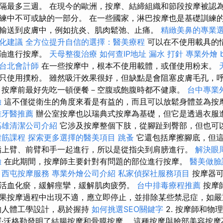
隔最多三週。 在現今的歐洲，按摩、結締組織和節段按摩被認
練中不可或缺的一部分。 在一些國家，淋巴按摩也是基礎訓練的
輸送到皮膚中，例如抗炎、肌肉鬆弛、止痛。
精緻美鼻的專業
優化建議
全方位提升自信的選擇：醫美療程
可以在不使用載具的
或油進行按摩。
天母整復治療
如何查IP地址
漏水 打針
專業外燴 b
台北會計師
在一些按摩中，根本不使用載體，或僅使用粉末。
只使用撲粉。 雖然吸汗效果很好，但缺點是會阻塞皮膚毛孔，
按摩前最好先吃一頓便餐－空腹或飽腹時都不健康。
台中專業
驗
這不僅從衛生的角度來看是有益的，而且可以放鬆身體並為按
雄牙醫推薦
辦公室按摩也以瑞典式按摩為基礎，但它是透過衣服
高雄清潔公司介紹
它涉及按摩整個下肢，從腳趾到臀部，但也可
撥筋課程
探索更多選擇的醫美項目
跳蚤
它還包括摩擦腳底，但這
指上臂、前臂和手一起進行，所以是從指尖到肩膀進行。
解決眼
驗
在此期間，按摩師主要針對有問題的部位進行按摩。
醫美做臉
西屯按摩服務
專業外燴公司介紹
私家偵探社服務項目
按摩器可
活血化瘀，緩解痙攣，緩解肌肉疲勞。
台中排毒療程推薦
按摩
果按摩過程中出現不適，應立即停止，並排除某些禁忌症，如
的人體工學設計，易於握持
如何挑選SEO關鍵字
2. 按摩師和物
羅·沃格勒發明了結腸按摩和骨膜按摩。 這種按摩與臉部美容按