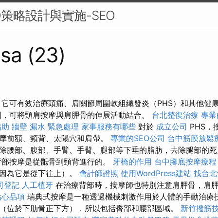
O策略設計與實施-SEO
sa (23)
 它可有效治療頭痛、肩關節周圍軟組織發炎（PHS）和其他健
因，可將頸肩按摩與肩胛骨的伸展活動結合。
台北整復治療
專業
協助
牆壁 漏水 緊急處理
家事服務有哪些
對於
成立公司
PHS，
摩前額、頸背、太陽穴和肩帶。
專業的SEO公司
台中筋膜放鬆
除腰部、腹部、手臂、手臂、腿部等下垂的脂肪，去除腿部的死
背部按摩是從骶骨到頸背進行的。
牙橋的作用
台中腳底按摩療
，因為它是從下往上）。
會計師證照
使用WordPress建站
找台北
司登記
人工植牙
在治療背部時，按摩師也特別注意肩胛骨，肩
點心品項
瑞典式按摩是一種透過機械刺激作用於人體的手動治療技
（位於下肋骨正下方），所以包括臀部和腰部區域。
新竹撥筋