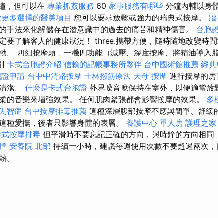
鐘，但可以在
專業抓姦服務
60
家事服務有哪些
分鐘內輔以身
索更多選擇的醫美項目
您可以要求放鬆或強力的瑞典式按摩。
牆
的手法來化解儲存在潛意識中的過去的痛苦和精神傷害。
台胞
要了解客人的健康狀況！ three.攜帶方便，隨時隨地改變時
勁。 四組按摩頭，一機四功能（減壓、深度按摩、將精油導入
企劃
卡式台胞證介紹
信賴的記帳事務所夥伴
台中國術館推薦
經典
胞證申請
台中中清路按摩
士林撥筋療法
天母 按摩
進行按摩的房
於清潔。
什麼是卡式台胞證
外界噪音應保持在室外，以便適當放
柔的音樂來增強效果。 任何肌肉緊張都會影響按摩的效果。
多
失智症
台中按摩排毒推薦
這種深層腹部按摩不應與簡單、舒緩
這種愛撫，後者只影響身體的表層。
養護中心 單人房
護理之家
泰式按摩排毒
但平滑時不要忘記正確的方向，與時鐘的方向相同
擇
安養院 北部
持續一小時，建議每週使用次數不要超過兩次，
熱。