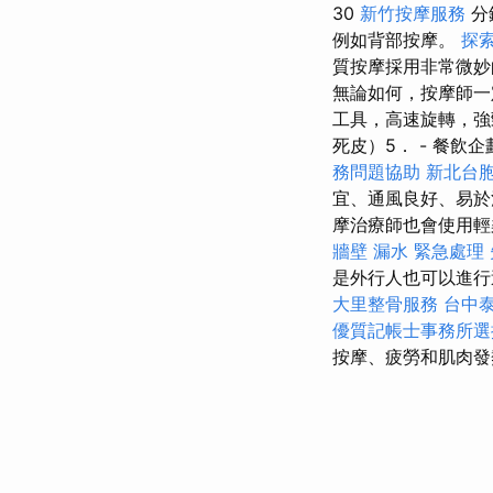
30
新竹按摩服務
分
例如背部按摩。
探
質按摩採用非常微妙
無論如何，按摩師一定
工具，高速旋轉，強
死皮）5． - 餐飲
務問題協助
新北台
宜、通風良好、易
摩治療師也會使用輕
牆壁 漏水 緊急處理
是外行人也可以進行
大里整骨服務
台中
優質記帳士事務所選
按摩、疲勞和肌肉發