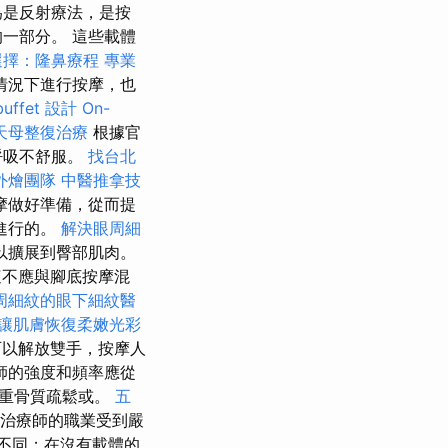
為是反射療法，是按
一部分。 這些載體
選擇：隆鼻療程
專業
情況下進行按摩，也
uffet 設計
On-
天母整復治療
根據官
呼吸不舒服。
找台北
外燴團隊
中醫推拿技
摩做好準備，從而提
進行的。
解決眼周細
以擴展到臀部肌肉。
不應與腳底按摩混
周細紋的眼下細紋醫
讓肌膚恢復柔嫩光彩
以解放雙手，按摩人
師的強度和頻率應從
嚴重骨質疏鬆或。
五
理治療師的職業受到嚴
摩不同；在沒有載體的