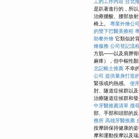
工的工作內容
台北
是趴著進行的，所
治療腰酸、腰部放射
椅上。
專業外燴公
的雙下巴醫美療程
助餐外燴
它類似於
燴服務
公司登記流
方肌——以及肩胛骨
麻痺），但中樞性
北記帳士推薦
不幸的
公司
提供量身打造的
緊張或灼熱感。
使用
肘、隧道症候群以
治療隧道症候群和發
中牙醫推薦清單
搜
部、手部和頭部的反
務所
高雄牙醫推薦
按摩師保持健康的姿
摩和運動按摩以及瑞