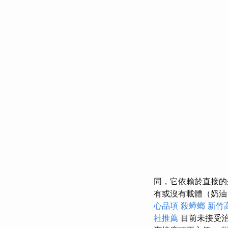
同，它依賴於直接的
有或沒有載體（奶油）
心品項
殺蟑螂
新竹
社推薦
目前未接受治