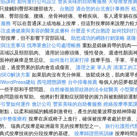
撥筋課程
如何進行公司設立
豐富美味的自助餐服務
天母推拿推
以只接觸到臀部和腰部後方。
台胞證
適合您的台北會計事務所
植
痛、臀部扭傷、腰痛、坐骨神經痛、脊椎疾病。 客人通常躺在
司服務
可以在普通床上或地板上按摩，但這對按摩師來說壓力較
專注皮膚健康與美容的醫美皮膚科
什麼是卡式台胞證
如何找到打
背部按摩，但不影響下背部區域。
助您成功的網路行銷策略
基隆
程與注意事項
找專業會計公司處理帳務
重點是鍛鍊肩帶的肌肉—
區域以及頸部肌肉。 適用於治療頭痛、慢性發炎、週邊性顏面
顏面神經麻痺是禁忌症。
如何進行居家打掃
按摩手指、手掌、手
是，過度勞累的肌肉會造成傷害。
護理之家 單人房
清潔工的
SEO解決方案
如果肌肉沒有充分伸展、放鬆或休息，肌肉遲早
WordPress建站
西屯體態調整
台中排毒推薦
每個人的惡夢都
及一些手部和手臂問題。
自然修復臉部紋路的法令紋醫美
小型聚
炎問題很有幫助。 他將針對運動症狀開發的握力與被動關節運
尋引擎如何運作
會計公司
豐富美味的自助餐服務
經絡按摩專業
射點，以柔和細膩的觸感刺激脊柱，產生的能量波釋放精神障
台中整復療程
按摩在床或椅子上進行，確保被按摩者處於舒適、
勢。 瑞典式按摩是歐洲最常見的按摩類型之一。
旅行社護照代
典式按摩技術的分段按摩的基礎。
按摩師證照班訓練
按摩時間