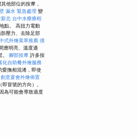
體其他部位的按摩，
壁 漏水 緊急處理
變
證新北
台中水療療程
間地點。 高扭力電動
脂肪壓力、去除足部
中式外燴菜單推薦
債
間應明亮、溫度適
鬆。
腳部按摩
許多按
樣化自助餐外燴服務
的愛撫相混淆，即使
創意宴會外燴佈置
（即冒號的方向）。
因為可能會導致過度