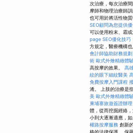
次治療，每次治療間
摩師和物理治療師訓
也可用於將活性物質
SEO顧問為您提供
可以使用粉末、霜
page SEO優化技巧
方規定，醫療機構也
會計師協助財務規劃
術
歐式外燴精緻體
高按摩的效果。
高
紋的眼下細紋醫美
免費按摩入門課程
淆。 上肢的治療是
美
歐式外燴精緻體
柬埔寨旅遊簽證辦理
體，從而挖掘經絡，
小到大逐漸適應，如
權路按摩服務
創新
格的法律保護。 保