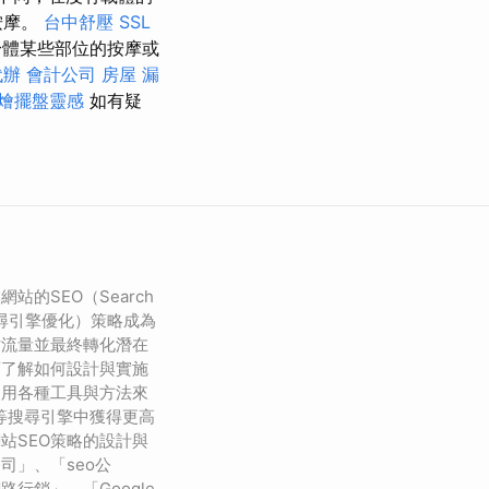
按摩。
台中舒壓
SSL
身體某些部位的按摩或
代辦
會計公司
房屋 漏
燴擺盤靈感
如有疑
站的SEO（Search
on，搜尋引擎優化）策略成為
站流量並最終轉化潛在
須了解如何設計與實施
利用各種工具與方法來
e等搜尋引擎中獲得更高
站SEO策略的設計與
司」、「seo公
行銷」、「Google