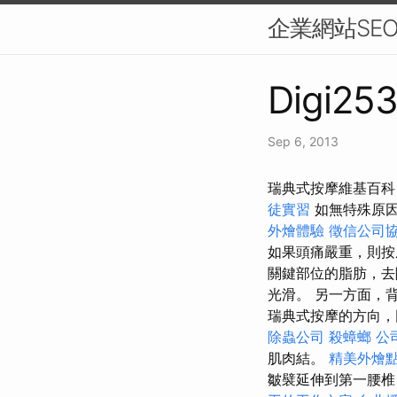
企業網站SE
Digi253
Sep 6, 2013
瑞典式按摩維基百科
徒實習
如無特殊原
外燴體驗
徵信公司
如果頭痛嚴重，則按
關鍵部位的脂肪，去
光滑。 另一方面，
瑞典式按摩的方向
除蟲公司
殺蟑螂
公
肌肉結。
精美外燴
皺襞延伸到第一腰椎