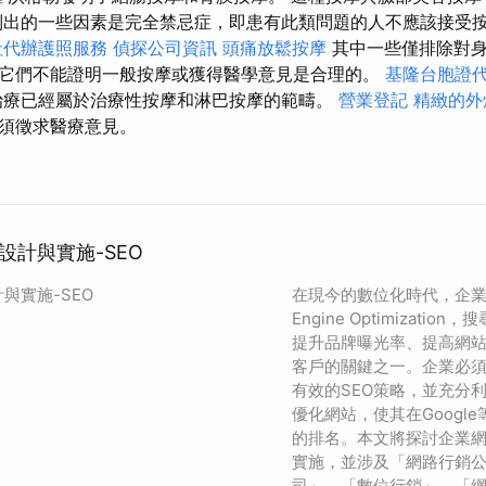
列出的一些因素是完全禁忌症，即患有此類問題的人不應該接受
社代辦護照服務
偵探公司資訊
頭痛放鬆按摩
其中一些僅排除對
它們不能證明一般按摩或獲得醫學意見是合理的。
基隆台胞證
治療已經屬於治療性按摩和淋巴按摩的範疇。
營業登記
精緻的外
須徵求醫療意見。
設計與實施-SEO
與實施-SEO
在現今的數位化時代，企業網
Engine Optimizati
提升品牌曝光率、提高網
客戶的關鍵之一。企業必
有效的SEO策略，並充分
優化網站，使其在Googl
的排名。本文將探討企業網
實施，並涉及「網路行銷公
司」、「數位行銷」、「網路