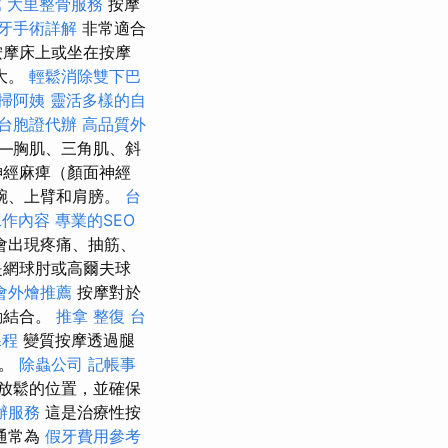
薦
大里整骨服務
按摩
牙手術詳解
非常適合
按摩床上或坐在按摩
大。
輕鬆消除雙下巴
掃阿姨
靈活多樣的自
台胞證代辦
高品質外
—胸肌、三角肌、斜
神經麻痺（顏面神經
腕、上臂和肩膀。
台
工作內容
專業的SEO
會出現疼痛、抽筋、
是網球肘或高爾夫球
會外燴推薦
按摩對於
動結合。
推拿 整復
台
課程
變質按摩透過腿
礙。
除蟲公司
記帳事
放鬆的位置，並確保
辦服務
這是治療性按
通常為
假牙費用參考