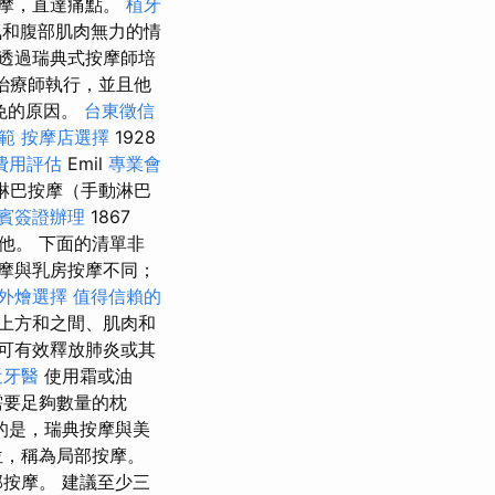
按摩，直達痛點。
植牙
和腹部肌肉無力的情
透過瑞典式按摩師培
治療師執行，並且他
免的原因。
台東徵信
範
按摩店選擇
1928
費用評估
Emil
專業會
淋巴按摩（手動淋巴
賓簽證辦理
1867
他。 下面的清單非
摩與乳房按摩不同；
外燴選擇
值得信賴的
上方和之間、肌肉和
可有效釋放肺炎或其
近牙醫
使用霜或油
需要足夠數量的枕
的是，瑞典按摩與美
位，稱為局部按摩。
按摩。 建議至少三