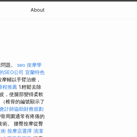
About
康問題。
seo
按摩學
的SEO公司
宜蘭特色
按摩輔以手臂治療，
療程推薦
1.輕鬆去除
皮，使腿部變得柔軟
程
（椎骨的編號顯示了
會計師協助財務規劃
胛骨周圍通常有疼痛的
術。 腰臀按摩從臀
技術
按摩店選擇
清潔