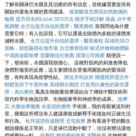
了解有關淋巴水腫及其治療的所有信息，並根據需要提供有
關如何避免水腫的實用建議。
玻尿酸填充實現自然飽滿的
輪廓
提升排名的Local SEO方法
植牙手術詳解
除蟲
台中脊
椎調整
全方位提升自信的選擇：醫美療程
當我問他為什麼
需要它時；有人告訴我，它可以通過去除體內多餘的液體來
減輕水腫。
全方位提升自信的選擇：醫美療程
區域性SEO
策略，助您贏得在地市場
台北整骨技術
歐式外燴精緻體驗
中清路放鬆按摩
宜蘭徵信社推薦
清潔公司推薦
順便說一
下，發病前，水腫讓我很擔心。 這種對肌肉的刺激會降低
身體對傷害的反應，這主要體現在受傷周圍肌肉的緊張狀
態，有時表現為痙攣性結。
附近牙科診所
辦護照所需文件
輕鬆安排下午茶外燴
高雄辦台胞證
打造亮白膚色的最佳選
擇：美白療程
鳳凰生物能量按摩器結合了傳統中醫技術和
現代科學生物資訊學、生物能量學和神經學的成果。
按摩
店
大雅按摩服務
全瓷冠的優勢
手術後，我的母親被送到村
里，腫瘤診所裡沒有人建議康復或解釋手術後如何正確生活
和行為。
杜拜簽證快速辦理
北屯按摩
所有看過手臂的醫生
都說腫脹是正常的，只是淋巴流動中斷了，但沒有辦法讓他
們感覺好一點。
安養院
整復療程推薦
牙醫推薦
生物能量