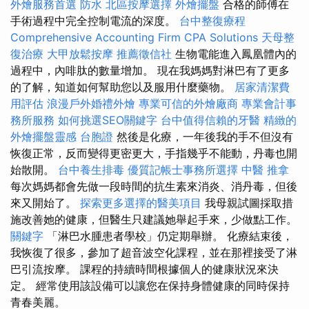
外燴服務首選
防水
北區按摩選擇
外燴擺盤
合格的師傅在
手術過程中完全控制電流的深度。
台中整復療程
Comprehensive Accounting Firm CPA Solutions
天母整
復治療
大甲放鬆按摩
推薦徵信社
生物電能進入鳳凰體內的
過程中，內啡肽的數量增加。 現在我媽媽對淋巴有了更多
的了解，知道如何幫助您以及服用什麼藥物。
居家清潔費
用評估
浪漫戶外婚禮外燴
專業可信的外燴廠商
專業會計事
務所服務
如何挑選SEO關鍵字
台中值得信賴的牙醫
精緻的
外燴擺盤靈感
台胞證
然後是化療，一年後我的手不但沒有
恢復正常，反而變得更密更大，手指幾乎不能動，丹毒也開
始散開。
台中養生排毒
優質記帳士事務所選擇
中醫 推拿
每次媽媽都會先做一段時間的抗生素來消炎、消丹毒，但後
來又開始了。
探索更多選擇的醫美項目
我母親試圖採取措
施改善她的健康，但醫生只建議她舉起手來，少做點工作。
關鍵字
「淋巴水腫患者學校」仍定期舉辦。 化療結束後，
我恢復了很多，參加了超音波空化課程，並在那裡接受了淋
巴引流按摩。 課程的持續時間根據個人的健康狀況來決
定。 經常使用該設備可以讓您在保持身體健康的同時保持
青春美麗。