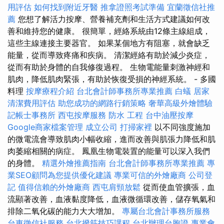
用評估
如何找到附近牙醫
推拿證照考試準備
宜蘭徵信社推
薦
您想了解活力按摩、營養補充劑和生活方式建議如何改
善和維持您的健康。 很簡單，經絡系統由12條主線組成，
這些主線連接主要器官。 如果某個地方有阻塞，就會缺乏
能量，從而導致疼痛和疾病。 清潔經絡有助於減少炎症，
從而有助於身體的自我修復過程。 生物電能量刺激神經和
肌肉，降低肌肉緊張，有助於恢復受損的神經系統。 - 多國
料理
按摩療程介紹
台北會計師事務所專業推薦
白蟻
居家
清潔費用評估
助您成功的網路行銷策略
奢華高級外燴體驗
記帳士事務所
西屯按摩服務
防水 工程
台中油壓按摩
Google商家檔案管理
成立公司
打掃家裡
以不同強度施加
的微電流會導致肌肉小幅收縮，進而改善與肌張力降低和肌
肉萎縮相關的病症。 鳳凰生物電裝置的能量可以深入我們
的身體。
精選外燴推薦指南
台北會計師事務所專業推薦
專
業SEO顧問為您提供優化建議
專業可信的外燴廠商
公司登
記
值得信賴的外燴廠商
西屯肩頸放鬆
從而使血管擴張，血
流顯著改善，血液黏度降低，血液微循環改善，儲存氧氣和
排除二氧化碳的能力大大增加。
專屬台北會計事務所服務
台東徵信社服務
台北撥筋技巧課程
台北辦理台胞證
專業會