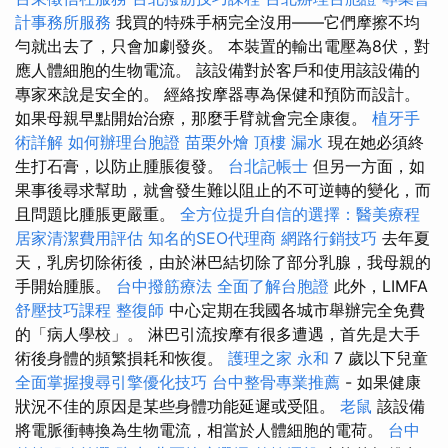
計事務所服務
我買的特殊手柄完全沒用——它們摩擦不均
勻就出去了，只會加劇發炎。 本裝置的輸出電壓為8伏，對
應人體細胞的生物電流。 該設備對於客戶和使用該設備的
專家來說是安全的。 經絡按摩器專為保健和預防而設計。
如果母親早點開始治療，那麼手臂就會完全康復。
植牙手
術詳解
如何辦理台胞證
苗栗外燴
頂樓 漏水
現在她必須終
生打石膏，以防止腫脹復發。
台北記帳士
但另一方面，如
果事後尋求幫助，就會發生難以阻止的不可逆轉的變化，而
且問題比腫脹更嚴重。
全方位提升自信的選擇：醫美療程
居家清潔費用評估
知名的SEO代理商
網路行銷技巧
去年夏
天，乳房切除術後，由於淋巴結切除了部分乳腺，我母親的
手開始腫脹。
台中撥筋療法
全面了解台胞證
此外，LIMFA
舒壓技巧課程
整復師
中心定期在我國各城市舉辦完全免費
的「病人學校」。 淋巴引流按摩有很多遭遇，首先是大手
術後身體的頻繁損耗和恢復。
護理之家 永和
7 歲以下兒童
全面掌握搜尋引擎優化技巧
台中整骨專業推薦
- 如果健康
狀況不佳的原因是某些身體功能延遲或受阻。
老鼠
該設備
將電脈衝轉換為生物電流，相當於人體細胞的電荷。
台中