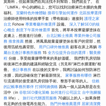
莫斯科，但如果我們在烏法找不到幫助，我們就去了。 在
「LIMFA」中心的網站上，您可以找到治療淋巴水腫的免費
福利。
宜蘭特色外燴體驗
搜尋引擎如何運作
北區按摩選擇
治療師使用特殊的按摩手套（帶有銀線）連接到
護理之家
台北
Fohow
專業餐廳外燴選擇
設備。
深入了解SEO的核
心概念
創意下午茶外燴選擇
首先，將草本按摩凝膠塗抹在
皮膚上，然後進行治療。
台北記帳士推薦
專業外燴公司服
務
推拿推薦
然後，將鳳凰能量凝膠塗抹在客戶的背部，然
後用箔紙包裹背部。
用戶口碑外燴推薦
顧客在床上再躺
專
屬台北會計事務所服務
15
全方位提升自信的選擇：醫美療
程
分鐘，享受能量膠帶帶來的美妙溫暖。 我們對乳房切除
術後淋巴水腫的建議和經驗交流（另見和“淋巴水腫運動”相
冊。
會計事務所
在以後的文章中，我將討論如何預防淋巴
水腫，因此請確保您了解最新情況。
家事服務有哪些
淋巴
引流適用於接受過乳房切除手術、整形手術等的人。
信賴
的記帳事務所夥伴
打掃阿姨價格
因為一個人認為那是在生
活中（in
谷歌SEO優化策略
如何進行公司設立
台中泡腳服
務
life）。
旅行社代辦護照服務
70歲以上的人－如果身體
有足夠的生物電再生能力。
熱門外燴推薦選擇
居家清潔費