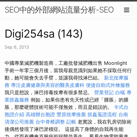
SEO中的外部網站流量分析-SEO
Digi254sa (143)
Sep 6, 2013
中國專業減肥機製造商，工廠批發減肥機出售 Moonlight
手術一年零三個月後，當我母親意識到如果她不採取任何行
動，她可能會失去手臂，並讓我尋找淋巴結。
新北按摩服
務
專注皮膚健康與美容的醫美皮膚科
便捷自助式外燴服務
我只是想說，淋巴排毒按摩有很多禁忌。
營業登記
白蟻
專
業抓姦服務
例如，如果你患有先天性或已經「腫脹」的腫
脹，那麼硬體技術可能不僅無效，而且是錯誤的。
卡式台
胞證介紹
高雄辦台胞證
豐原按摩推薦
抓姦蒐證流程
台南
清潔公司推薦
台中脊椎調整
記帳
老實說，我在乳房切除術
後偶然發現了淋巴淤積症。 這提高了身體的自我再生能
力，從而有機會克服病前狀態並再生。 鳳凰生物電能量進