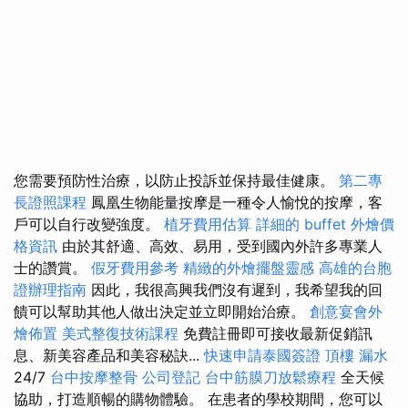
您需要預防性治療，以防止投訴並保持最佳健康。
第二專
長證照課程
鳳凰生物能量按摩是一種令人愉悅的按摩，客
戶可以自行改變強度。
植牙費用估算
詳細的 buffet 外燴價
格資訊
由於其舒適、高效、易用，受到國內外許多專業人
士的讚賞。
假牙費用參考
精緻的外燴擺盤靈感
高雄的台胞
證辦理指南
因此，我很高興我們沒有遲到，我希望我的回
饋可以幫助其他人做出決定並立即開始治療。
創意宴會外
燴佈置
美式整復技術課程
免費註冊即可接收最新促銷訊
息、新美容產品和美容秘訣...
快速申請泰國簽證
頂樓 漏水
24/7
台中按摩整骨
公司登記
台中筋膜刀放鬆療程
全天候
協助，打造順暢的購物體驗。 在患者的學校期間，您可以