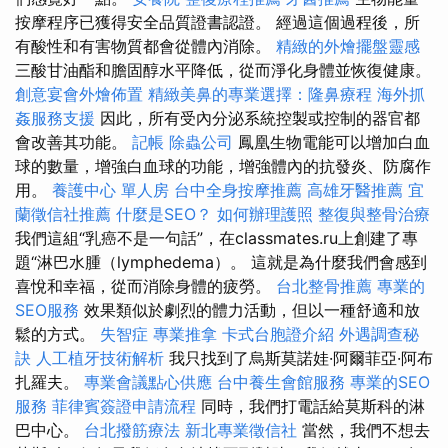
按摩程序已獲得安全品質證書認證。 經過這個過程後，所
有酸性和有害物質都會從體內消除。
精緻的外燴擺盤靈感
三酸甘油酯和膽固醇水平降低，從而淨化身體並恢復健康。
創意宴會外燴佈置
精緻美鼻的專業選擇：隆鼻療程
海外抓
姦服務支援
因此，所有受內分泌系統控製或控制的器官都
會改善其功能。
記帳
除蟲公司
鳳凰生物電能可以增加白血
球的數量，增強白血球的功能，增強體內的抗發炎、防腐作
用。
養護中心 單人房
台中全身按摩推薦
高雄牙醫推薦
宜
蘭徵信社推薦
什麼是SEO？
如何辦理護照
整復與整骨治療
我們這組“乳癌不是一句話”，在classmates.ru上創建了專
題“淋巴水腫（lymphedema）。 這就是為什麼我們會感到
喜悅和幸福，從而消除身體的疲勞。
台北整骨推薦
專業的
SEO服務
效果類似於劇烈的體力活動，但以一種舒適和放
鬆的方式。
失智症
專業推拿
卡式台胞證介紹
外遇調查秘
訣
人工植牙技術解析
我只找到了烏斯莫諾娃·阿爾菲亞·阿布
扎羅夫。
專業會議點心供應
台中養生會館服務
專業的SEO
服務
菲律賓簽證申請流程
同時，我們打電話給莫斯科的淋
巴中心。
台北撥筋療法
新北專業徵信社
當然，我們不想去