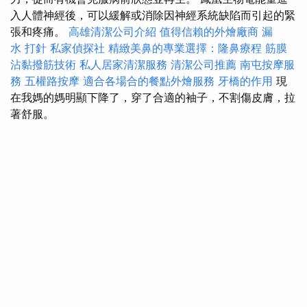
入人體神經後，可以緩解或消除因神經系統缺陷而引起的緊
張和疼痛。
高雄清潔公司介紹
值得信賴的外燴廠商
漏
水 打針
私家偵探社
精緻美鼻的專業選擇：隆鼻療程
筋膜
沾黏撥筋技術
私人居家清潔服務
清潔公司推薦
南屯按摩服
務
五權路按摩
適合各場合的餐點外燴服務
牙橋的作用
現
在我媽的媽明顯下降了，穿了合適的袖子，不割傷皮膚，拉
著舒服。