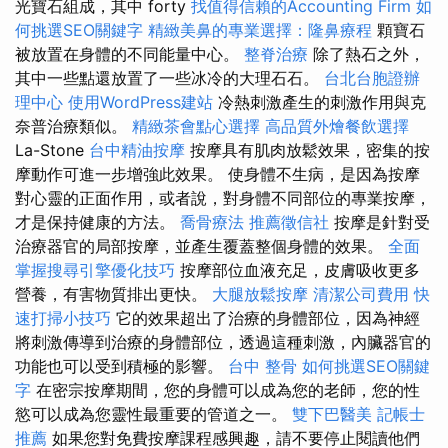
光寶石組成，其中 forty
找值得信賴的Accounting Firm
如
何挑選SEO關鍵字
精緻美鼻的專業選擇：隆鼻療程
顆寶石
被放置在身體的不同能量中心。
整脊治療
除了熱石之外，
其中一些點還放置了一些冰冷的大理石石。
台北台胞證辦
理中心
使用WordPress建站
冷熱刺激產生的刺激作用與克
奈普治療類似。
精緻茶會點心選擇
高品質外燴餐飲選擇
La-Stone
台中精油按摩
按摩具有肌肉放鬆效果，密集的按
摩動作可進一步增強此效果。 使身體不生病，是因為按摩
對心靈的正面作用，或者說，對身體不同部位的專業按摩，
才是保持健康的方法。
喬骨療法
推薦徵信社
按摩是針對受
治療器官的局部按摩，並產生覆蓋整個身體的效果。
全面
掌握搜尋引擎優化技巧
按摩部位血液充足，皮膚吸收更多
營養，有害物質排出更快。
大腿放鬆按摩
清潔公司費用
快
速打掃小技巧
它的效果超出了治療的身體部位，因為神經
將刺激傳導到治療的身體部位，透過這種刺激，內臟器官的
功能也可以受到積極的影響。
台中 整骨
如何挑選SEO關鍵
字
在密宗按摩期間，您的身體可以成為您的老師，您的性
慾可以成為您靈性最重要的管道之一。
雙下巴醫美
記帳士
推薦
如果您對免費按摩課程感興趣，請不要停止閱讀他們