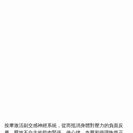
按摩激活副交感神經系統，從而抵消身體對壓力的負面反
應，釋放不自主的肌肉緊張，使心律、血壓和循環恢復正