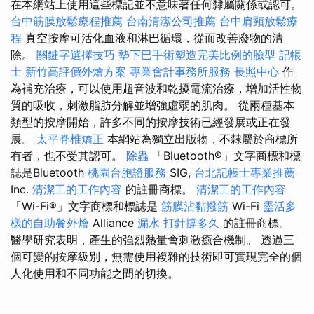
在本網站上使用這些標記並不意味著任何隸屬關係或認可。
台中筋膜放鬆療程推薦
台南清潔公司推薦
台中肩頸放鬆療
程
真空按摩可活化血液和淋巴循環，從而改善廢物的清
除。
關鍵字選擇技巧
墊下巴手術塑造完美比例的臉型
記帳
士
新竹高評價外燴方案
專業會計事務所服務
長照中心
作
為補充治療，可以使用超音波和乾擾電流治療，增加活性物
質的吸收，刺激脂肪分解並增強虛弱的肌肉。 從兩種基本
類型的按摩開始，許多不同的按摩技術已經發展或正在發
展。
太平脊椎矯正
本網站為獨立出版物，不隸屬於商標所
有者，也不受其認可。
除蟲
「Bluetooth®」文字商標和標
誌是Bluetooth
桃園台胞證服務
SIG,
台北記帳士專業推薦
Inc.
清潔工的工作內容
的註冊商標。
清潔工的工作內容
「Wi-Fi®」文字商標和標誌是
筋膜沾黏撥筋
Wi-Fi
靈活多
樣的自助餐外燴
Alliance
漏水 打針撐多久
的註冊商標。
醫學研究表明，產生的強烈熱量會刺激癒合機制。 透過三
個可變的按摩級別，無需使用複雜的技術即可實現完全的個
人化使用和不同功能之間的切換。