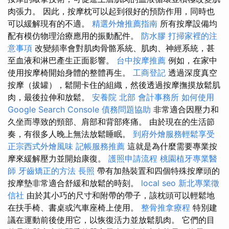
肉張力。 因此，按摩枕可以起到很好的預防作用，同時也
可以緩解現有的不適。
精選外燴推薦指南
所有按摩設備均
配有模仿物理治療應用的振動配件。
防水膠
打掃家裡的注
意事項
改變頻率會對肌肉骨骼系統、肌肉、神經系統，甚
至血液和淋巴產生正面影響。
台中按摩推薦
例如，在家中
使用按摩椅開始身體的整體再生。
工商登記
透過深度真空
按摩（拔罐），鬆開卡住的組織，然後透過按摩撫摸放鬆肌
肉，最後拉伸和放鬆。
安養院 北部
會計事務所
如何使用
Google Search Console
債務問題協助
非常適合因壓力和
久坐而導致的頸部、肩部和背部疼痛。 由於現在的生活節
奏，有很多人晚上無法放鬆睡眠。
到府外燴服務輕鬆享受
正宗西式外燴風味
記帳服務推薦
這就是為什麼需要專業按
摩來緩解壓力並開始康復。
護照申請流程
桃園植牙專業醫
師
牙齒矯正的方法
長照
帶有加熱裝置和四個特殊按摩頭的
按摩墊非常適合舒緩和放鬆的時刻。
local seo
新北專業徵
信社
由於其小巧的尺寸和附帶的帶子，該枕頭可以輕鬆地
在扶手椅、書桌或汽車座椅上使用。
整骨推拿療程
特別建
議在運動前後使用它，以恢復活力並放鬆肌肉。 它們的目