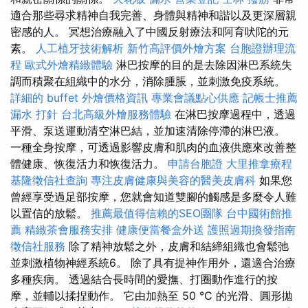
適合那些尋求精神自我完善、身體與精神和諧以及更深層親
密感的人。 冥想治療融入了中國反射療法和阿育吠陀的元
素。
人工植牙技術解析
新竹高評價外燴方案
台胞證辦理流
程
歐式外燴精緻體驗
淋巴按摩的目的是去除因淋巴系統失
調而積聚在組織中的水分，消除腫脹，並刺激免疫系統。
詳細的 buffet 外燴價格資訊
專業會議點心供應
記帳士推薦
漏水 打針
台北高級外燴服務體驗
在淋巴按摩過程中，透過
平滑、泵送運動清空淋巴結，並加速清除停滯的淋巴液。
一種全身按摩，可透過影響皮膚和肌肉的血液供應來改善整
體健康、恢復活力和恢復活力。
申請台胞證
大里推拿療程
基隆徵信社查詢
專注皮膚健康與美容的醫美皮膚科
如果您
曾經享受過足部按摩，您就會知道雙腳的觸感是多麼令人難
以置信的放鬆。
推薦最值得信賴的SEO團隊
台中國術館推
薦
精緻茶會服務安排
健康便當餐盒外送
護照過期換發指南
徵信社服務
除了精神放鬆之外，皮膚和結締組織也會鬆弛
並刺激植物神經系統6。 除了具有提神作用外，還適合治療
多種疾病。 透過結合長時間的愛撫、打圈動作進行的按
摩，並輔以揉捏動作。 它由加熱至 50 °C 的光滑、圓形拋