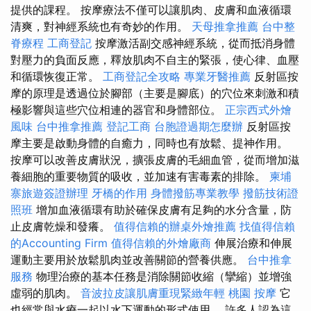
提供的課程。 按摩療法不僅可以讓肌肉、皮膚和血液循環
清爽，對神經系統也有奇妙的作用。
天母推拿推薦
台中整
脊療程
工商登記
按摩激活副交感神經系統，從而抵消身體
對壓力的負面反應，釋放肌肉不自主的緊張，使心律、血壓
和循環恢復正常。
工商登記全攻略
專業牙醫推薦
反射區按
摩的原理是透過位於腳部（主要是腳底）的穴位來刺激和積
極影響與這些穴位相連的器官和身體部位。
正宗西式外燴
風味
台中推拿推薦
登記工商
台胞證過期怎麼辦
反射區按
摩主要是啟動身體的自癒力，同時也有放鬆、提神作用。
按摩可以改善皮膚狀況，擴張皮膚的毛細血管，從而增加滋
養細胞的重要物質的吸收，並加速有害毒素的排除。
柬埔
寨旅遊簽證辦理
牙橋的作用
身體撥筋專業教學
撥筋技術證
照班
增加血液循環有助於確保皮膚有足夠的水分含量，防
止皮膚乾燥和發癢。
值得信賴的辦桌外燴推薦
找值得信賴
的Accounting Firm
值得信賴的外燴廠商
伸展治療和伸展
運動主要用於放鬆肌肉並改善關節的營養供應。
台中推拿
服務
物理治療的基本任務是消除關節收縮（攣縮）並增強
虛弱的肌肉。
音波拉皮讓肌膚重現緊緻年輕
桃園 按摩
它
也經常與水療一起以水下運動的形式使用。 許多人認為這