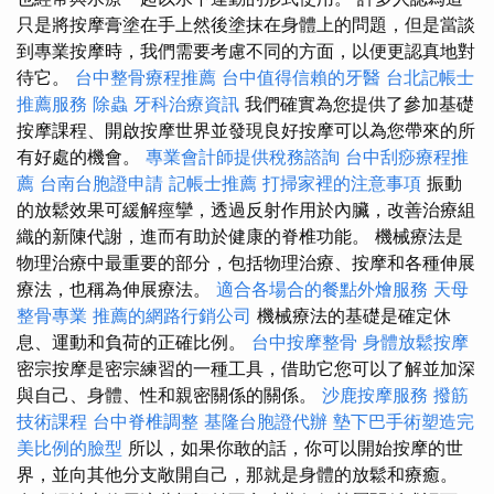
只是將按摩膏塗在手上然後塗抹在身體上的問題，但是當談
到專業按摩時，我們需要考慮不同的方面，以便更認真地對
待它。
台中整骨療程推薦
台中值得信賴的牙醫
台北記帳士
推薦服務
除蟲
牙科治療資訊
我們確實為您提供了參加基礎
按摩課程、開啟按摩世界並發現良好按摩可以為您帶來的所
有好處的機會。
專業會計師提供稅務諮詢
台中刮痧療程推
薦
台南台胞證申請
記帳士推薦
打掃家裡的注意事項
振動
的放鬆效果可緩解痙攣，透過反射作用於內臟，改善治療組
織的新陳代謝，進而有助於健康的脊椎功能。 機械療法是
物理治療中最重要的部分，包括物理治療、按摩和各種伸展
療法，也稱為伸展療法。
適合各場合的餐點外燴服務
天母
整骨專業
推薦的網路行銷公司
機械療法的基礎是確定休
息、運動和負荷的正確比例。
台中按摩整骨
身體放鬆按摩
密宗按摩是密宗練習的一種工具，借助它您可以了解並加深
與自己、身體、性和親密關係的關係。
沙鹿按摩服務
撥筋
技術課程
台中脊椎調整
基隆台胞證代辦
墊下巴手術塑造完
美比例的臉型
所以，如果你敢的話，你可以開始按摩的世
界，並向其他分支敞開自己，那就是身體的放鬆和療癒。