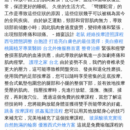
常，保證更好的睡眠。 久坐的生活方式、「彎腰駝背」的
工作是導致這些症狀的原因，這些症狀幾乎可以被稱為當今
的全民疾病。 由於缺乏運動，頸部和背部肌肉無力，導致
頭部前傾數小時；因此肌肉會過度疲勞，變得疼痛和緊張，
出現頸部疼痛和頭痛。 - 婚宴設計
老鼠
經絡按摩證照課程
西屯體態調整
台胞證
打造亮白膚色的最佳選擇：美白療程
桃園植牙專業醫師
台北外燴服務首選
整脊治療
緊張和痙攣
會損害肌肉的血液供應，由此導致的缺氧進一步加劇疼痛和
肌肉痙攣。
護理之家 台北
由於姿勢不良，我們的脊椎承受
更大的壓力，這可能導致椎間盤突出、發炎和退化性磨損。
使用我們的足部按摩器，您可以隨時享受密集的足底按摩。
整合式氣墊包圍您的腿部和小腿的整個下部，並有效地按摩
受壓的肌肉。 指壓按摩時，先進行放鬆、溫撫、撫摸、揉
捏，再刺激穴位。 透過這個免費的按摩課程，當您了解這
些技術時，您將能夠放鬆身體並獲得雙手所能帶來的好處。
跳蚤
按摩課程
抓姦蒐證流程
您可以用其他放鬆身心的技巧
來補充它，完美地補充了這個按摩課程。
玻尿酸填充實現
自然飽滿的輪廓
優雅西式外燴方案
這就是免費瑜珈課程的