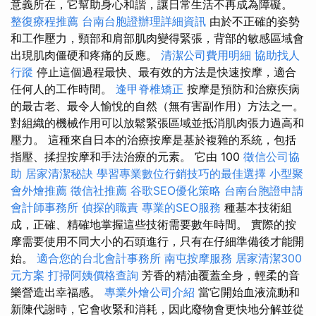
意義所在，它幫助身心和諧，讓日常生活不再成為障礙。
整復療程推薦
台南台胞證辦理詳細資訊
由於不正確的姿勢
和工作壓力，頸部和肩部肌肉變得緊張，背部的敏感區域會
出現肌肉僵硬和疼痛的反應。
清潔公司費用明細
協助找人
行蹤
停止這個過程最快、最有效的方法是快速按摩，適合
任何人的工作時間。
逢甲脊椎矯正
按摩是預防和治療疾病
的最古老、最令人愉悅的自然（無有害副作用）方法之一。
對組織的機械作用可以放鬆緊張區域並抵消肌肉張力過高和
壓力。 這種來自日本的治療按摩是基於複雜的系統，包括
指壓、揉捏按摩和手法治療的元素。 它由 100
徵信公司協
助
居家清潔秘訣
學習專業數位行銷技巧的最佳選擇
小型聚
會外燴推薦
徵信社推薦
谷歌SEO優化策略
台南台胞證申請
會計師事務所
偵探的職責
專業的SEO服務
種基本技術組
成，正確、精確地掌握這些技術需要數年時間。 實際的按
摩需要使用不同大小的石頭進行，只有在仔細準備後才能開
始。
適合您的台北會計事務所
南屯按摩服務
居家清潔300
元方案
打掃阿姨價格查詢
芳香的精油覆蓋全身，輕柔的音
樂營造出幸福感。
專業外燴公司介紹
當它開始血液流動和
新陳代謝時，它會收緊和消耗，因此廢物會更快地分解並從