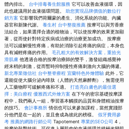
體內排出。
台中排毒養生館服務
它可以改善血液循環，因
此也建議用於血液循環問題。
助您實現品牌價值的數位行
銷方案
它影響我們荷爾蒙的產生、消化系統的功能、內臟
器官和新陳代謝。
養生村
台中整復推薦
按摩可以與芳香療
法結合，如果選擇合適的植物油，可以使按摩的效果更加顯
著，從而使針對特定疾病或治療的治療更加成功。 按摩療
法可以緩解慢性疼痛，有助於消除引起疼痛的病症，本身也
具有減輕疼痛的作用。
毛孔粗大的有效解決方案，重拾光
滑肌膚
他透過合格的按摩治療師的雙手，激發組織感覺神
經末梢的刺激，從而暫時抑制慢性疼痛刺激向大腦的傳遞。
新北專業徵信社
台中整脊療程
宜蘭特色外燴體驗
此外，它
還能促使大腦分泌內啡肽（人體的天然麻醉劑），無需使用
人工藥物即可緩解疼痛和不適。
打造亮白膚色的最佳選
擇：美白療程
優雅西式外燴方案
在下午的密宗基礎按摩課
程中，我們兩人一組，學習基本觸摸的品質和身體精油按摩
的技巧。
會計事務所
情侶也可以來參加課程，當然實踐部
分他們是在一起的，並且會成為彼此的榜樣。
假牙費用參
考
推薦的網路行銷公司
Tapotement
專業的SEO公司
4，
按摩的敲擊技術，可促進上層肌肉的血液循環並積極改變肌