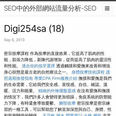
SEO中的外部網站流量分析-SEO
Digi254sa (18)
Sep 6, 2013
密宗按摩課程 作為按摩的直接效果，它提高了肌肉的性
能，肌張力降低，新陳代謝增加，從而提高了肌肉的靈活性
和性能。
適合你的假牙選擇
透過觸摸和愛撫來改善和增強
身心狀態是最古老的自然療法之一。
身體按摩技術課程
護
照過期換發指南
專業CPA Firm服務介紹
撫摸和愛撫是我們
的生命需要，它給我們安全感、喜悅感、自信、確認、溫
暖、活力和能量。
精緻的外燴擺盤靈感
在沒有愛撫和撫摸
的情況下，我們許多人會變得更加煩躁，免疫系統的防禦能
力下降，有時還會導致憂鬱。
腳部按摩
密宗按摩是密宗練
習的一種工具，可以幫助您了解並加深您與自己、身體、性
和親密關係的關係。
天花板 漏水
營業登記
士林 撥筋
非常