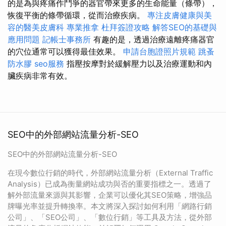
的是為與疼痛作鬥爭的器官帶來更多的生命能量（條帶），
恢復平衡的條帶循環，從而治療疾病。
專注皮膚健康與美
容的醫美皮膚科
專業推拿
杜拜簽證攻略
解答SEO的基礎與
應用問題
記帳士事務所
有趣的是，透過治療遠離疼痛器官
的穴位通常可以獲得最佳效果。
申請台胞證照片規範
跳蚤
防水膠
seo服務
指壓按摩對於緩解壓力以及治療運動和內
臟疾病非常有效。
SEO中的外部網站流量分析-SEO
SEO中的外部網站流量分析-SEO
在現今數位行銷的時代，外部網站流量分析（External Traffic
Analysis）已成為衡量網站成功與否的重要指標之一。透過了
解外部流量來源與其影響，企業可以優化其SEO策略，增強品
牌曝光率並提升轉換率。本文將深入探討如何利用「網路行銷
公司」、「SEO公司」、「數位行銷」等工具及方法，從外部