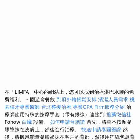
在「LIMFA」中心的網站上，您可以找到治療淋巴水腫的免
費福利。 - 園遊會餐飲
到府外燴輕鬆安排
清潔人員需求
桃
園植牙專業醫師
台北整復治療
專業CPA Firm服務介紹
治
療師使用特殊的按摩手套（帶有銀線）連接到
推薦徵信社
Fohow
白蟻
設備。
如何申請台胞證
首先，將草本按摩凝
膠塗抹在皮膚上，然後進行治療。
快速申請泰國簽證
然
後，將鳳凰能量凝膠塗抹在客戶的背部，然後用箔紙包裹背