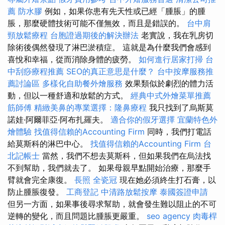
薦
防水膠
例如，如果你患有先天性或已經「腫脹」的腫
脹，那麼硬體技術可能不僅無效，而且是錯誤的。
台中肩
頸放鬆療程
台胞證過期後的解決辦法
老實說，我在乳房切
除術後偶然發現了淋巴淤積症。 這就是為什麼我們會感到
喜悅和幸福，從而消除身體的疲勞。
如何進行居家打掃
台
中刮痧療程推薦
SEO的真正意思是什麼？
台中按摩服務推
薦討論區
多樣化自助餐外燴服務
效果類似於劇烈的體力活
動，但以一種舒適和放鬆的方式。
經典中式外燴菜單推薦
筋師傅
精緻美鼻的專業選擇：隆鼻療程
我只找到了烏斯莫
諾娃·阿爾菲亞·阿布扎羅夫。
適合你的假牙選擇
宜蘭特色外
燴體驗
找值得信賴的Accounting Firm
同時，我們打電話
給莫斯科的淋巴中心。
找值得信賴的Accounting Firm
台
北記帳士
當然，我們不想去莫斯科，但如果我們在烏法找
不到幫助，我們就去了。 如果母親早點開始治療，那麼手
臂就會完全康復。
長照
全瓷冠
現在她必須終生打石膏，以
防止腫脹復發。
工商登記
中清路放鬆按摩
泰國簽證申請
但另一方面，如果事後尋求幫助，就會發生難以阻止的不可
逆轉的變化，而且問題比腫脹更嚴重。
seo agency
肉毒桿