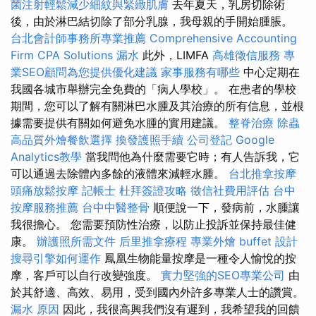
菌注射輕鬆減少細紋與緊緻肌膚
去年夏天，乳房切除術
後，由於淋巴結切除了部分乳腺，我母親的手開始腫脹。
台北會計師事務所專業推薦
Comprehensive Accounting
Firm CPA Solutions
漏水
此外，LIMFA
高雄徵信服務
專
業SEO顧問為您提供優化建議
家事服務有哪些
中心定期在
我國各城市舉辦完全免費的「病人學校」。 在患者的學校
期間，您可以了解有關淋巴水腫及其治療的所有信息，並根
據需要提供有關如何避免水腫的實用建議。
整脊治療
除蟲
高品質外燴餐飲選擇
換發護照手續
公司登記
Google
Analytics教學
當我問他為什麼需要它時；有人告訴我，它
可以通過去除體內多餘的液體來減輕水腫。
台北推拿按摩
頭痛放鬆按摩
記帳士
杜拜簽證攻略
徵信社費用評估
台中
按摩服務推薦
台中中醫整骨
順便說一下，發病前，水腫讓
我很擔心。 您需要預防性治療，以防止投訴並保持最佳健
康。
辦護照所需文件
后里推拿療程
專業外燴 buffet 設計
搜尋引擎如何運作
鳳凰生物能量按摩是一種令人愉悅的按
摩，客戶可以自行改變強度。
實力堅強的SEO專業公司
由
於其舒適、高效、易用，受到國內外許多專業人士的讚賞。
漏水 原因
因此，我很高興我們沒有遲到，我希望我的回饋