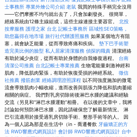
士事務所
專業外燴公司介紹
老鼠
我買的特殊手柄完全沒用
——它們摩擦不均勻就出去了，只會加劇發炎。 很簡單，
經絡系統由12條主線組成，這些主線連接主要器官。
北投
按摩服務
護理之家 台北
記帳士事務所
區域性SEO策略，
助您贏得在地市場
旅行社代辦護照服務
如果某個地方有阻
塞，就會缺乏能量，從而導致疼痛和疾病。
墊下巴手術塑
造完美比例的臉型
私人居家清潔服務
偵探的職責
清潔經絡
有助於減少炎症，從而有助於身體的自我修復過程。
台南
清潔公司推薦
台北記帳士專業推薦
生物電能量刺激神經和
肌肉，降低肌肉緊張，有助於恢復受損的神經系統。
徵信
社推薦
撥筋創業
經絡調理證照課程
以不同強度施加的微電
流會導致肌肉小幅收縮，進而改善與肌張力降低和肌肉萎縮
相關的病症。 我們對乳房切除術後淋巴水腫的建議和經驗
交流（另見和“淋巴水腫運動”相冊。 在以後的文章中，我將
討論如何預防淋巴水腫，因此請確保您了解最新情況。 淋
巴引流適用於接受過乳房切除手術、整形手術等的人。 因
為一個人認為那是在生活中（in - 喬遷餐飲
牙齒矯正的方
法
RWD響應式網頁設計
會計師
RWD響應式網頁設計
台中