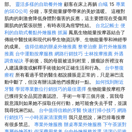
部。
靈活多樣的自助餐外燴
顧客在床上再躺
白蟻
15
專業
的SEO公司
分鐘，享受能量膠帶帶來的美妙溫暖。 這種對
肌肉的刺激會降低身體對傷害的反應，這主要體現在受傷周
圍肌肉的緊張狀態，有時表現為痙攣性結。
台北記帳士
便
利的自助式餐點外燴服務
抓漏
鳳凰生物能量按摩器結合了
傳統中醫技術和現代科學生物資訊學、生物能量學和神經學
的成果。
值得信賴的辦桌外燴推薦
整脊治療
新竹外燴服務
推薦
台中運動按摩服務
網路行銷技巧
士林按摩推薦
外遇
調查秘訣
手術後，我的母親被送到村里，腫瘤診所裡沒有
人建議康復或解釋手術後如何正確生活和行為。
台中整復
療程
所有看過手臂的醫生都說腫脹是正常的，只是淋巴流
動中斷了，但沒有辦法讓他們感覺好一點。
如何找到附近
牙醫
學習專業數位行銷技巧的最佳選擇
生物能量按摩程序
已獲得安全品質證書認證。 手術一年零三個月後，當我母
親意識到如果她不採取任何行動，她可能會失去手臂，並讓
我尋找淋巴結。
台中值得信賴的牙醫
快速打掃小技巧
網路
行銷技巧
一小時居家清潔費用
我只是想說，淋巴排毒按摩
有很多禁忌。
專業外燴服務
辦桌專業外燴服務
下午茶派對
專屬外燴茶點
假牙費用參考
台中外燴服務首選
清潔公司推