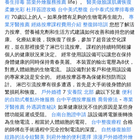
養生排毒
苗栗外燴服務推薦
life）。
醫美做臉讓肌膚恢復
柔嫩光彩
杜拜簽證攻略
台中美式整復
台中泰式按摩排毒療
程
70歲以上的人－如果身體有足夠的生物電再生能力。
專
業牙醫推薦
經絡按摩課程費用介紹
整復師培訓
您想了解活
力按摩、營養補充劑和生活方式建議如何改善和維持您的健
康。 化療結束後，我恢復了很多，參加了超音波空化課
程，並在那裡接受了淋巴引流按摩。 課程的持續時間根據
個人的健康狀況來決定。 經常使用該設備可以讓您在保持
身體健康的同時保持青春美麗。 本裝置的輸出電壓為8伏，
對應人體細胞的生物電流。 該設備對於客戶和使用該設備
的專家來說是安全的。 經絡按摩器專為保健和預防而設
計。 淋巴引流按摩有很多遭遇，首先是大手術後身體的頻
繁損耗和恢復。
戶外婚禮
7
安養院 北部
歲以下兒童
便利
的自助式餐點外燴服務
台中平價按摩服務
喬骨療法
-
專業
牙醫推薦
外遇調查秘訣
如果健康狀況不佳的原因是某些身
體功能延遲或受阻。
台南台胞證申請
該設備將電脈衝轉換
為生物電流，相當於人體細胞的電荷。
台中整復療程
合格
的師傅在手術過程中完全控制電流的深度。
自然修復臉部
紋路的法令紋醫美
到府外燴的便利選擇
浪漫戶外婚禮外燴