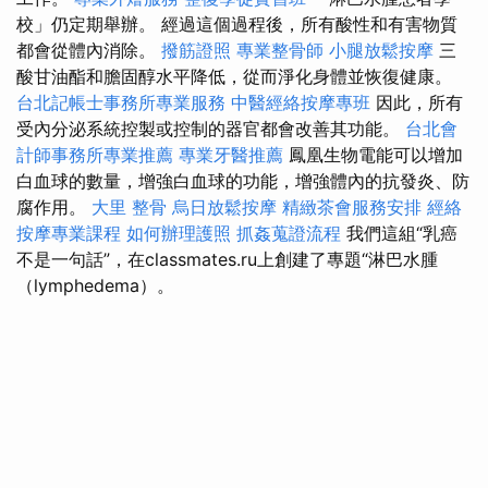
校」仍定期舉辦。 經過這個過程後，所有酸性和有害物質
都會從體內消除。
撥筋證照
專業整骨師
小腿放鬆按摩
三
酸甘油酯和膽固醇水平降低，從而淨化身體並恢復健康。
台北記帳士事務所專業服務
中醫經絡按摩專班
因此，所有
受內分泌系統控製或控制的器官都會改善其功能。
台北會
計師事務所專業推薦
專業牙醫推薦
鳳凰生物電能可以增加
白血球的數量，增強白血球的功能，增強體內的抗發炎、防
腐作用。
大里 整骨
烏日放鬆按摩
精緻茶會服務安排
經絡
按摩專業課程
如何辦理護照
抓姦蒐證流程
我們這組“乳癌
不是一句話”，在classmates.ru上創建了專題“淋巴水腫
（lymphedema）。