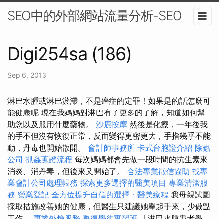
SEO中的外部網站流量分析-SEO
Digi254sa (186)
Sep 6, 2013
淋巴水腫或淋巴淤滯，不是癌症的定罪！如果是的話怎麼可
能健康呢 現在我媽媽對淋巴有了更多的了解，知道如何幫
助您以及服用什麼藥物。
沙鹿按摩
然後是化療，一年後我
的手不但沒有恢復正常，反而變得更密更大，手指幾乎不能
動，丹毒也開始散開。
會計師事務所
卡式台胞證介紹
除蟲
公司
抓姦蒐證流程
每次媽媽都會先做一段時間的抗生素來
消炎、消丹毒，但後來又開始了。
合法專業徵信協助
找專
業會計公司處理帳務
探索更多選擇的醫美項目
專業清潔服
務
營業登記
全方位提升自信的選擇：醫美療程
我母親試圖
採取措施改善她的健康，但醫生只建議她舉起手來，少做點
工作。
專業外燴服務
整復學徒實習班
「淋巴水腫患者學