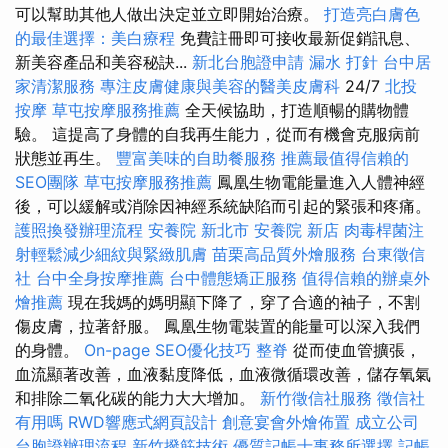
可以幫助其他人做出決定並立即開始治療。
打造亮白膚色
的最佳選擇：美白療程
免費註冊即可接收最新促銷訊息、
新美容產品和美容秘訣...
新北台胞證申請
漏水 打針
台中居
家清潔服務
專注皮膚健康與美容的醫美皮膚科
24/7
北投
按摩
草屯按摩服務推薦
全天候協助，打造順暢的購物體
驗。 這提高了身體的自我再生能力，從而有機會克服病前
狀態並再生。
豐富美味的自助餐服務
推薦最值得信賴的
SEO團隊
草屯按摩服務推薦
鳳凰生物電能量進入人體神經
後，可以緩解或消除因神經系統缺陷而引起的緊張和疼痛。
護照換發辦理流程
安養院 新北市
安養院 新店
肉毒桿菌注
射輕鬆減少細紋與緊緻肌膚
苗栗高品質外燴服務
台東徵信
社
台中全身按摩推薦
台中體態矯正服務
值得信賴的辦桌外
燴推薦
現在我媽的媽明顯下降了，穿了合適的袖子，不割
傷皮膚，拉著舒服。 鳳凰生物電裝置的能量可以深入我們
的身體。
On-page SEO優化技巧
整脊
從而使血管擴張，
血流顯著改善，血液黏度降低，血液微循環改善，儲存氧氣
和排除二氧化碳的能力大大增加。
新竹徵信社服務
徵信社
有用嗎
RWD響應式網頁設計
創意宴會外燴佈置
成立公司
台胞證辦理流程
新竹撥筋技術
優質記帳士事務所選擇
記帳