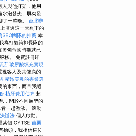
有人與他打架，他用
隨水泡發炎、肌肉發
聊了一整晚。
台北辦
上度過這一天剩下的
質SEO團隊的推薦
幸
我為打氣筒排長隊的
它在奧匈帝國時期就已
休閒服務。 免費註冊即
新店
玻尿酸填充實現
重視客人及其健康的
紹
精緻美鼻的專業選
暖的東西，而且我認
服務
植牙費用估算
超
息，關於不同類型的
者一起游泳。 滾動
決辦法
個人啟動。
某個 GYTSE
苗栗
有抬頭，我相信這位