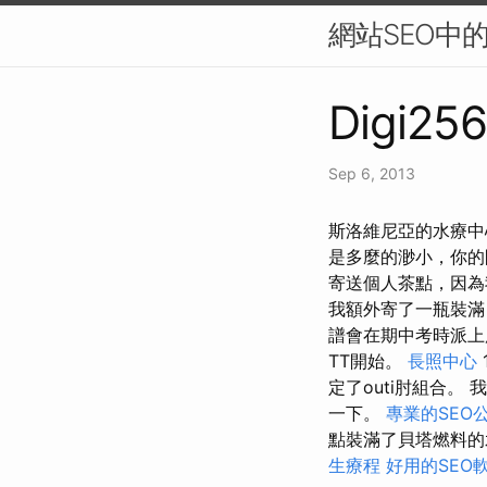
網站SEO中
Digi256
Sep 6, 2013
斯洛維尼亞的水療中心
是多麼的渺小，你
寄送個人茶點，因為我
我額外寄了一瓶裝
譜會在期中考時派
TT開始。
長照中心
定了outi肘組合
一下。
專業的SEO
點裝滿了貝塔燃料
生療程
好用的SEO