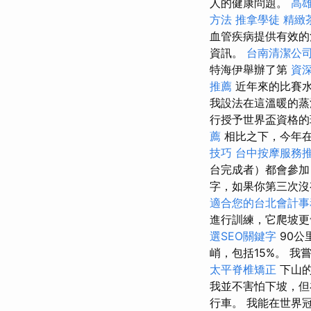
人的健康問題。
高
方法
推拿學徒
精緻
血管疾病提供有效的
資訊。
台南清潔公
特海伊舉辦了第
資
推薦
近年來的比賽水
我設法在這溫暖的蒸
行授予世界盃資格的
薦
相比之下，今年
技巧
台中按摩服務
台完成者）都會參加
字，如果你第三次沒
適合您的台北會計事
進行訓練，它爬坡更
選SEO關鍵字
90公
峭，包括15%。 
太平脊椎矯正
下山
我並不害怕下坡，但
行車。 我能在世界