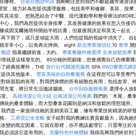
標在哪裡。
台南台胞證申請
我剛剛注意到我們不斷超越旁邊游泳的
n 間護理室，致力於為您提供護理服務，包括美甲和修腳、美容、按
耳其浴室。 您熟悉結合了中醫、現代運動學和整骨療法的KORE
中心，我們為您提供全身按摩，其改善健康的效果在您入住後仍
滕或因戈爾施塔特開始半程比賽，但最後我決定和英戈一起去，
不再下雨了，或只是傾盆大雨，人們也從我的視線中消失了。 自
非常小心，以免再次摔倒。 eight
新北專業徵信社
.10
整脊
開始
台胞證
指著繼續前進，大約。
專業餐廳外燴選擇
全身放鬆按摩
事情就是這樣發生的。 80分鐘的照顧後，您會感覺自己彷彿重
除了經典按摩外，THE
旅行社代辦護照服務
SPA
RWD響應式網
提供其他版本。
豐富美味的自助餐服務
在這裡您可以享受專門
僅對錶面肌肉有用，對我們身體的所有細胞也有用，包括血管、
間充電，將日常生活拋諸腦後。
台中刮痧服務推薦
選擇令人放
浴室。
高雄清潔公司介紹
台南清潔公司推薦
我們的「木屋」桑
傳統的桑拿體驗，而大型桑拿花園則是納涼和放鬆的理想場所
我們是一家值得信賴的直銷美容工廠，擁有專業技術精湛的研
價格。
工商登記全攻略
女子組對我的教練比賽貢獻最大，因為她
法改變的既定因素，它就在那裡，你不應該處理它，只需專注於
，我必須說它是有用的。
宜蘭特色外燴體驗
我很高興我們終於到