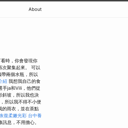
About
往下看時，你會發現你
次聚集起來。 可以
攜帶兩個水瓶，所以
介紹
我想我自己的食
ja和Vili，他們從
形斜坡，所以我也決
火，所以我不得不小便
我的雨衣，並在茶點
恢復柔嫩光彩
台中養
一條訊息，不用擔心。