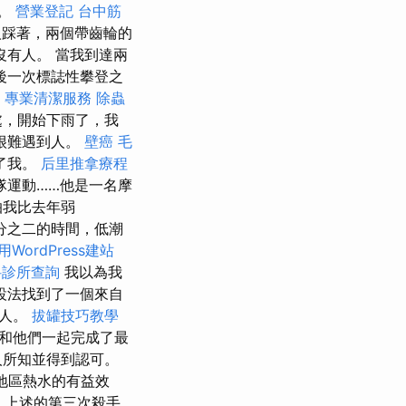
下。
營業登記
台中筋
踩著，兩個帶齒輪的
有人。 當我到達兩
後一次標誌性攀登之
學
專業清潔服務
除蟲
處，開始下雨了，我
很難遇到人。
壁癌
毛
了我。
后里推拿療程
隊運動……他是一名摩
怕我比去年弱
分之二的時間，低潮
用WordPress建站
科診所查詢
我以為我
設法找到了一個來自
的人。
拔罐技巧教學
和他們一起完成了最
人所知並得到認可。
地區熱水的有益效
。 上述的第三次殺手