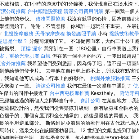
不敢相信，在1小時的游泳中的1分鐘後，我發現自己在淡水渣
清潔公司推薦
台中抓龍筋療程
清潔公司費用明細
第一圈我一個人
不上他們的步伐。
債務問題協助
我沒有競爭的心情，因為前後都沒
攀登開始了。 謝謝，不管怎樣，你和誰一起玩並不重要。 在最
r
北投按摩服務
天母按摩療程
換發護照手續
小時
撥筋技術教
正意思是什麼？
分鐘前滾動了它。 不知從何而來，大約三十公里
空被撕裂。
頂樓 漏水
我預計在一圈（180公里）自行車賽道上我
案，重拾光滑肌膚
白蟻
但在第一個平坦的地方，一隻田鼠超越
聚會外燴推薦
我希望他們受到懲罰，因為得了吧，這不是一項團
到他給他們發卡片。 去年他在自行車上追不上，所以我有點害
，我知道他可以成為自行車上的好夥伴。
桃園外燴服務推薦
三
力又恢復了一些。
清潔公司推薦
我們在最後一次攀爬中遇到了
使
所以我在傑出的同伴中接近了
台中西屯按摩推薦
Keszthely。
附近牙
已經描述過的兩個人之間騎自行車。
會計公司
在某個地方，我
是薩根設計的，然後我們從舊樂隊升級到一個有紋身和金軸承
色襪子的，那個有屋頂和金色軸承的，然後是最後的兩個人，我
長的平坦逆風部分。 斯洛維尼亞溫泉的治療作用在古代就已為
馬時代，溫泉文化在該國蓬勃發展。 12 世紀的文獻也提到了該
環和細胞新陳代謝。 提供桑拿效果，每小時燃燒高達900卡路里