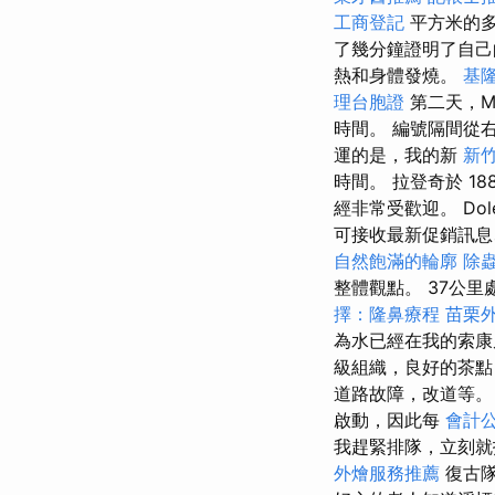
工商登記
平方米的多
了幾分鐘證明了自
熱和身體發燒。
基
理台胞證
第二天，M
時間。 編號隔間從
運的是，我的新
新
時間。 拉登奇於 1
經非常受歡迎。 Dol
可接收最新促銷訊息、
自然飽滿的輪廓
除
整體觀點。 37公
擇：隆鼻療程
苗栗
為水已經在我的索
級組織，良好的茶點
道路故障，改道等。
啟動，因此每
會計
我趕緊排隊，立刻
外燴服務推薦
復古