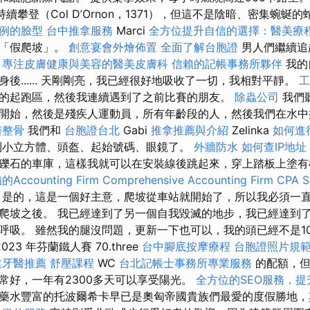
持續攀登（Col D’Ornon，1371），但這不是陰暗、密集蜿蜒
例的臉型
台中推拿服務
Marci
全方位提升自信的選擇：醫美療
了「假爬坡」。
創意宴會外燴佈置
全面了解台胞證
男人們繼續追
。
專注皮膚健康與美容的醫美皮膚科
信賴的記帳事務所夥伴
我的
後...... 天剛剛亮，我已經很好地吸收了一切，我相對平靜。
工
的起跑區，然後我連續遇到了之前比賽的朋友。
除蟲公司
我們
開始，然後是殘疾人運動員，所有年齡段的人，然後我們在水
醫整骨
我們和
台胞證台北
Gabi
推拿推薦與介紹
Zelinka
如何進
到小立方體、頭盔、起始號碼、眼鏡了。
外牆防水
如何查IP地址
礫石的車庫，這樣我就可以在安裝線後跳起來，穿上踏板上塗
ccounting Firm
Comprehensive Accounting Firm CPA S
是的，這是一個好主意，爬坡從車站就開始了，所以我必須一
爬坡之後。 我已經達到了另一個自我毀滅的地步，我已經達到
呼吸。 雖然我的腿沒問題，更新一下也可以，我的頭已經不是1
23 年芬蘭鐵人賽 70.three
台中腳底按摩療程
台胞證照片規
業牙醫推薦
舒壓課程
WC
台北記帳士事務所專業服務
的配額，但
常好，一年有2300多天可以享受陽光。
全方位的SEO服務，
藥水豐富的托波爾希卡早已是奧匈帝國貴族們最愛的度假勝地，