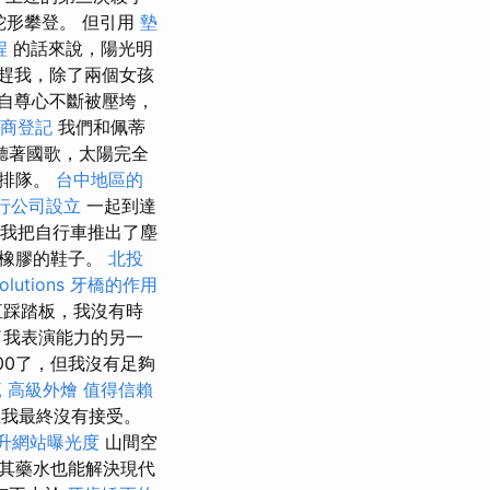
的蛇形攀登。 但引用
墊
程
的話來說，陽光明
趕我，除了兩個女孩
自尊心不斷被壓垮，
商登記
我們和佩蒂
聽著國歌，太陽完全
中排隊。
台中地區的
行公司設立
一起到達
我把自行車推出了塵
有橡膠的鞋子。
北投
olutions
牙橋的作用
直踩踏板，我沒有時
了我表演能力的另一
00了，但我沒有足夠
範
高級外燴
值得信賴
我最終沒有接受。
提升網站曝光度
山間空
其藥水也能解決現代