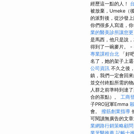
經歷這一點的人！
被放棄，Umeke
的派對後，從沙發
你們很多人寫道，你
業的醫美診所讓您更
是馬西，他只是說，
得到了一碗麥片。 -
專業課程台北
「好吧
名了，她的架子上
公司資訊
不久之後，
鎮，我們一定會回
並交付終點所需的物
人群之前準時到達了
合的茶點）。
工商
子PRO冠軍Emma
會。
撥筋創業指導
可閱讀無廣告的文
業網路行銷策略顧問
業牙醫推薦
記帳士