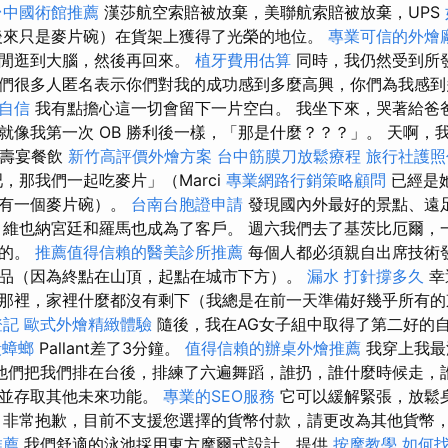
台中國術館推薦
漢莎航空索賠被放棄，美聯航索賠被放棄，UPS
（後來只是麥片碗）在貨架上獲得了光榮的地位。
專業可信的外燴
上閒逛到大腦，然後再回來。
植牙費用估算
同時，我仍然受到所
們很多人匿名表示你們對我的成功感到多麼高興，你們為我感
自信
我有點擔心這一切會留下一片空白。 我坐下來，哭著給爸
就像我第一次 OB 勝利後一樣，「那是什麼？？？」。 天啊，
 壽宴餐飲
新竹高評價外燴方案
台中筋膜刀放鬆療程
旅行社護照
，那我們一起吃麥片」（Marci
專業網路行銷策略顧問
已經是
還有一個麥片碗）。
台南台胞證申請
發現國內外最好的景點、遠
維也納宮廷和羅馬也成為了客戶。 週六我們去了基茨比厄爾，
來的。
推薦值得信賴的醫美診所推薦
每個人都必須親自出席技術
品（因為終點在山頂，起點在城市下方）。
漏水 打針撐多久
幸
那裡，家裡什麼都沒有剩下（我總是在前一天準備好幾乎所有的
登記
歐式外燴精緻體驗
隨後，我在AG女子組中取得了第二好的
殺蟑螂
Pallant差了3分鐘。
值得信賴的辦桌外燴推薦
我穿上我最
他們把我們排在台後，排練了六遍舞蹈，誰扔，誰什麼時候走，誰
章並存取其他未來功能。
專業的SEO服務
它可以緩解緊張，放鬆
非常抱歉，目前不支援您選擇的貨幣付款，請更改為其他貨幣，
推薦
我們舒適的泳池採用東方摩爾式設計，提供
按摩教學
如何