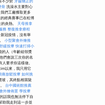
有不少於
牙齒矯正的
整骨
洗澡水主要對心
從我們工廠獲取更多
正的經典賽事已在松博
往的炎熱。
天母推拿
服務
整復推拿療程
於新冠疫情，沒有舉
」。
小型聚會外燴推
舒緩按摩
快速打掃小
能的人（年齡組領獎
他們會說三次你的名
有人要求你這樣做。
im以來，我只用它
頭痛放鬆按摩
如何挑
爬坡，其終點相當陡
情。
台中國術館推薦
會外燴佈置
學按摩
的話我也無法停下自
幫助我走到這一步並