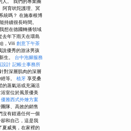
人。 我們的專業團
摩、阿育吠陀護理、冥
系統嗎？ 在施泰根博
能持續很長時間。
我想在德國轉播領域
從去年下雨天在環島
，Vili
創意下午茶
我說優秀的游泳男孩
獲新生。
台中泡腳服務
頁設計
記帳士事務所
針對深層肌肉的深層
神經等。
植牙
享受桑
鬆的蒸氣浴或充滿活
拿浴室位於風景優美
。
優雅西式外燴方案
發團隊、高效的銷售
們沒有錯過任何一個
冷卻和自己，這是我
了夏威夷，在家裡的