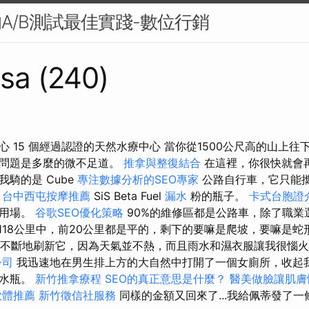
的A/B測試最佳實踐-數位行銷
sa (240)
 15 個經過認證的天然水療中心 當你從1500公尺高的山上
的問題是多麼的微不足道。
推拿與整復結合
在這裡，你很快就會再
騎的是 Cube
專注數據分析的SEO專家
公路自行車，它只能
滿
台中西屯按摩推薦
SiS Beta Fuel
漏水
粉的瓶子。
卡式台胞證
上用場。
谷歌SEO優化策略
90%的維修區都是公路車，除了職業選手
118公里中，前20公里都是平的，剩下的要嘛是爬坡，要嘛是蛇
。 我不斷地刷新它，因為天氣並不熱，而且雨水和濕衣服讓我很惱
公司
我迅速地在男生排上方的大自然中打開了一個女廁所，收起
的水瓶。
新竹推拿療程
SEO的真正意思是什麼？
醫美做臉讓肌膚
軟體推薦
新竹徵信社服務
同樣的金額又回來了...我給佩蒂發了