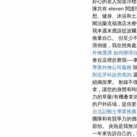
好心的老人知道浮
隊共有 eleve
想、健身、沐浴和土
閣法蘭克福酒店水療
我本週末應該從波爾
衡量自己。 但至少
滑倒後，我在拐角處就
外燴選擇
如何辦理
會在這裡折磨我──
專業外燴公司服務
附近牙科診所查詢
還
組織按摩。 射線不
拿，讓您的身體有時
力的草藥/有機桑拿
的戶外區域，提供更
台北記帳士專業推薦
團隊和有競爭力的
節拍。 炎熱是我無
一年來告訴自己的