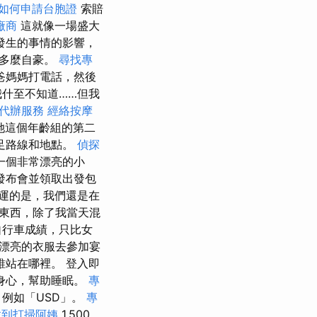
如何申請台胞證
索賠
廠商
這就像一場盛大
發生的事情的影響，
到多麼自豪。
尋找專
爸媽媽打電話，然後
我什至不知道……但我
代辦服務
經絡按摩
她這個年齡組的第二
足路線和地點。
偵探
一個非常漂亮的小
發布會並領取出發包
運的是，我們還是在
東西，除了我當天混
自行車成績，只比女
漂亮的衣服去參加宴
站在哪裡。 登入即
身心，幫助睡眠。
專
例如「USD」。
專
找到打掃阿姨
1,500