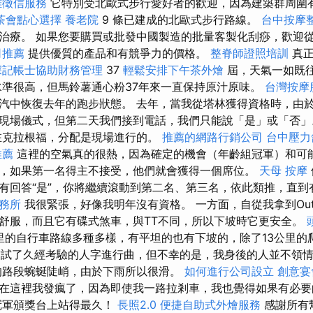
雄徵信服務
它特別受北歐式步行愛好者的歡迎，因為建築群周圍
茶會點心選擇
養老院
9 條已建成的北歐式步行路線。
台中按摩
治療。 如果您要購買或批發中國製造的批量客製化刮痧，歡迎
司推薦
提供優質的產品和有競爭力的價格。
整脊師證照培訓
真
深記帳士協助財務管理
37
輕鬆安排下午茶外燴
屆，天氣一如既
準很高，但馬鈴薯通心粉37年來一直保持原汁原味。
台灣按摩
汽中恢復去年的跑步狀態。 去年，當我從塔林獲得資格時，由
現場儀式，但第二天我們接到電話，我們只能說「是」或「否
在克拉根福，分配是現場進行的。
推薦的網路行銷公司
台中壓力
推薦
這裡的空氣真的很熱，因為確定的機會（年齡組冠軍）和可
，如果第一名得主不接受，他們就會獲得一個席位。
天母 按摩
有回答“是”，你將繼續滾動到第二名、第三名，依此類推，直到
務所
我很緊張，好像我明年沒有資格。 一方面，自從我拿到Out
舒服，而且它有碟式煞車，與TT不同，所以下坡時它更安全。
里的自行車路線多種多樣，有平坦的也有下坡的，除了13公里的
我嘗試了久經考驗的人字進行曲，但不幸的是，我身後的人並不領
的路段蜿蜒陡峭，由於下雨所以很滑。
如何進行公司設立
創意宴
在這裡我發瘋了，因為即使我一路拉剎車，我也覺得如果有必要
冠軍頒獎台上站得最久！
長照2.0
便捷自助式外燴服務
感謝所有