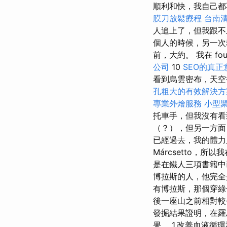
順利和快，我自己都
膜刀放鬆療程
台南
人追上了，但我跟
個人的時候，另一次
前，大約。 我在 fou
公司
10
SEO的真
看到烏雲密布，天
孔粗大的有效解決方
專業外燴服務
小型
托車手，但我沒有看
（？），但另一方面
已經過去，我的體
Márcsetto，
是在鐵人三項書籍中
博拉斯的人，他完全
有博拉斯，那個穿綠
後一座山之前相對較
發掘結果證明，在羅
果。 1.改善血液循