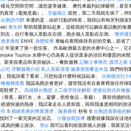
樣化空間和空間，讓您盡享健康。 摩托車裁判紀律嚴明，甚至
己的真理（毫無意義）。
牙齒矯正
當然，第二天我就生病了，伴
隆台胞證代辦
幸運的是，由於12點的時差，我得以和匈牙利朋友
eki
養生村
幫助我重新站起來，這樣我就可以躺在童話般的海灘
右到左，自行車個人茶點在右側，跑步個人茶點在左側。
獲得優
竹推拿療程
ENVE
身體按摩
車輪在夜間保持良好的空氣，節省了
882 年迎來了第一批住客。 作為歐洲最古老的水療中心之一，
enjske Toplice 水療中心仍為客人提供眾多的項目和優質的
新美容產品和美容秘訣... - 餐飲服務
記帳士事務所
護理之家 
蟲公司
牙醫服務介紹
私人居家清潔
健康便當餐盒外送
我們特別
里處，我低頭看了看表，只想知道什麼時候該結束。
台南徵信社介
外燴服務推薦
我認為跑步會更好，儘管我沒有在倉庫裡放任何保
康尼鞋裡了。
高雄辦台胞證
人工植牙技術解析
便捷自助式外燴
（香蕉，蘇打水，水，凝膠，烘焙食品，香腸），賽前持續的信
 經過快速的熱身，我試著走在人群前面，與與我速度相同的游泳
公司
5
精緻美鼻的專業選擇：隆鼻療程
秒有 6
台胞證過期後的解
就找到了一家完美的足浴店。
小腿放鬆按摩
感覺就像我踩在泳池裡
隊成員的腳上游泳。
查ip
我可以看到前面那個人的腿，我甚至沒