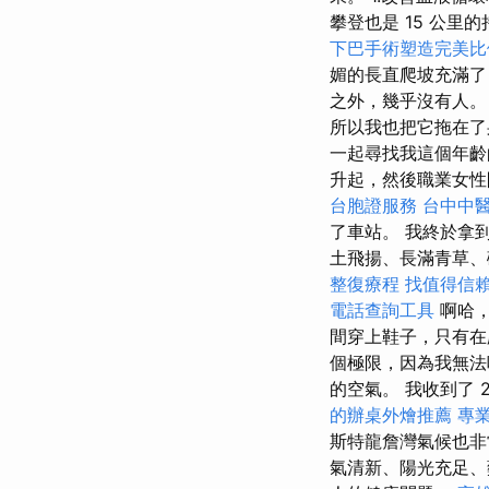
攀登也是 15 公里的
下巴手術塑造完美比
媚的長直爬坡充滿
之外，幾乎沒有人
所以我也把它拖在了身
一起尋找我這個年齡
升起，然後職業女性
台胞證服務
台中中
了車站。 我終於拿
土飛揚、長滿青草、
整復療程
找值得信賴的A
電話查詢工具
啊哈，
間穿上鞋子，只有在
個極限，因為我無法
的空氣。 我收到了 20
的辦桌外燴推薦
專
斯特龍詹灣氣候也非
氣清新、陽光充足、