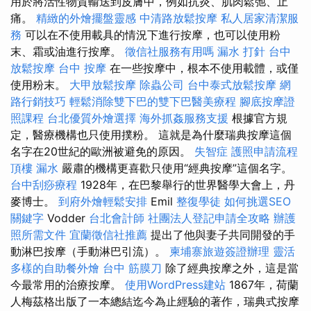
用於將活性物質輸送到皮膚中，例如抗炎、肌肉鬆弛、止
痛。
精緻的外燴擺盤靈感
中清路放鬆按摩
私人居家清潔服
務
可以在不使用載具的情況下進行按摩，也可以使用粉
末、霜或油進行按摩。
徵信社服務有用嗎
漏水 打針
台中
放鬆按摩
台中 按摩
在一些按摩中，根本不使用載體，或僅
使用粉末。
大甲放鬆按摩
除蟲公司
台中泰式放鬆按摩
網
路行銷技巧
輕鬆消除雙下巴的雙下巴醫美療程
腳底按摩證
照課程
台北優質外燴選擇
海外抓姦服務支援
根據官方規
定，醫療機構也只使用撲粉。 這就是為什麼瑞典按摩這個
名字在20世紀的歐洲被避免的原因。
失智症
護照申請流程
頂樓 漏水
嚴肅的機構更喜歡只使用“經典按摩”這個名字。
台中刮痧療程
1928年，在巴黎舉行的世界醫學大會上，丹
麥博士。
到府外燴輕鬆安排
Emil
整復學徒
如何挑選SEO
關鍵字
Vodder
台北會計師
社團法人登記申請全攻略
辦護
照所需文件
宜蘭徵信社推薦
提出了他與妻子共同開發的手
動淋巴按摩（手動淋巴引流）。
柬埔寨旅遊簽證辦理
靈活
多樣的自助餐外燴
台中 筋膜刀
除了經典按摩之外，這是當
今最常用的治療按摩。
使用WordPress建站
1867年，荷蘭
人梅茲格出版了一本總結迄今為止經驗的著作，瑞典式按摩