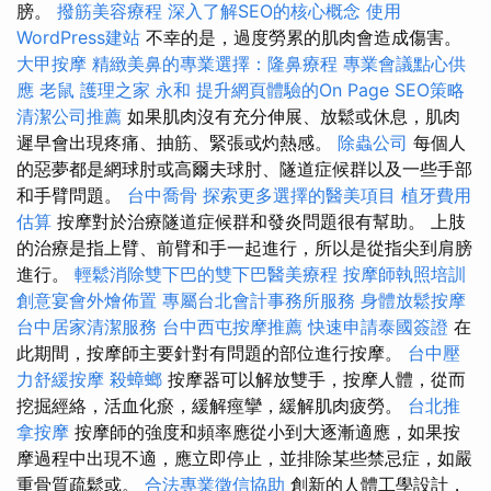
膀。
撥筋美容療程
深入了解SEO的核心概念
使用
WordPress建站
不幸的是，過度勞累的肌肉會造成傷害。
大甲按摩
精緻美鼻的專業選擇：隆鼻療程
專業會議點心供
應
老鼠
護理之家 永和
提升網頁體驗的On Page SEO策略
清潔公司推薦
如果肌肉沒有充分伸展、放鬆或休息，肌肉
遲早會出現疼痛、抽筋、緊張或灼熱感。
除蟲公司
每個人
的惡夢都是網球肘或高爾夫球肘、隧道症候群以及一些手部
和手臂問題。
台中喬骨
探索更多選擇的醫美項目
植牙費用
估算
按摩對於治療隧道症候群和發炎問題很有幫助。 上肢
的治療是指上臂、前臂和手一起進行，所以是從指尖到肩膀
進行。
輕鬆消除雙下巴的雙下巴醫美療程
按摩師執照培訓
創意宴會外燴佈置
專屬台北會計事務所服務
身體放鬆按摩
台中居家清潔服務
台中西屯按摩推薦
快速申請泰國簽證
在
此期間，按摩師主要針對有問題的部位進行按摩。
台中壓
力舒緩按摩
殺蟑螂
按摩器可以解放雙手，按摩人體，從而
挖掘經絡，活血化瘀，緩解痙攣，緩解肌肉疲勞。
台北推
拿按摩
按摩師的強度和頻率應從小到大逐漸適應，如果按
摩過程中出現不適，應立即停止，並排除某些禁忌症，如嚴
重骨質疏鬆或。
合法專業徵信協助
創新的人體工學設計，