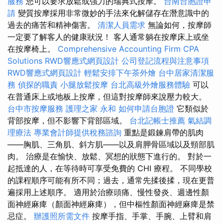
服務
您可以要求放鬆或強力的瑞典式按摩。
台南台胞證申
請
變質按摩採用非常微妙的手法來化解儲存在潛意識中的
過去的痛苦和精神傷害。
清潔人員需求
無論如何，按摩師
一定要了解客人的健康狀況！ 客人通常躺在按摩床上或坐
在按摩椅上。
Comprehensive Accounting Firm CPA
Solutions
RWD響應式網頁設計
公司登記流程與注意事項
RWD響應式網頁設計
輕鬆安排下午茶外燴
台中居家清潔服
務
偵探的職責
小腿放鬆按摩
台北高級外燴服務體驗
可以
在普通床上或地板上按摩，但這對按摩師來說壓力較大。
台中市按摩服務
護理之家 永和
如何申請台胞證
它類似於
背部按摩，但不影響下背部區域。
台北記帳士推薦
氣結調
理療法
專業會計師提供稅務諮詢
重點是鍛鍊肩帶的肌肉
——胸肌、三角肌、斜方肌——以及肩胛骨區域以及頸部肌
肉。 治療是在愉快、放鬆、冥想的狀態下進行的。 對於一
起抵達的人，在等待時可享受免費的 CHI 療程。 不同學校
的課程順序可能有所不同；過去，通常先揉後揉，現在更普
遍採用上述順序。 適用於治療頭痛、慢性發炎、週邊性顏
面神經麻痺（顏面神經麻痺），但中樞性顏面神經麻痺是禁
忌症。
辦護照所需文件
按摩手指、手掌、手腕、上臂和肩