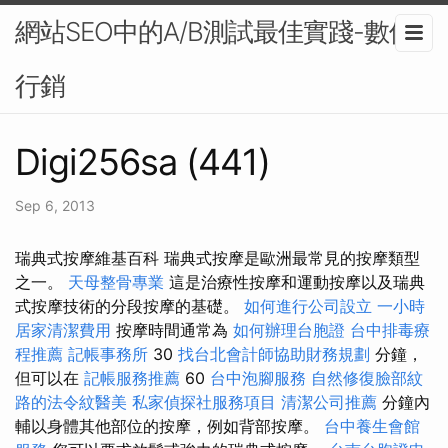
網站SEO中的A/B測試最佳實踐-數位
行銷
Digi256sa (441)
Sep 6, 2013
瑞典式按摩維基百科 瑞典式按摩是歐洲最常見的按摩類型
之一。
天母整骨專業
這是治療性按摩和運動按摩以及瑞典
式按摩技術的分段按摩的基礎。
如何進行公司設立
一小時
居家清潔費用
按摩時間通常為
如何辦理台胞證
台中排毒療
程推薦
記帳事務所
30
找台北會計師協助財務規劃
分鐘，
但可以在
記帳服務推薦
60
台中泡腳服務
自然修復臉部紋
路的法令紋醫美
私家偵探社服務項目
清潔公司推薦
分鐘內
輔以身體其他部位的按摩，例如背部按摩。
台中養生會館