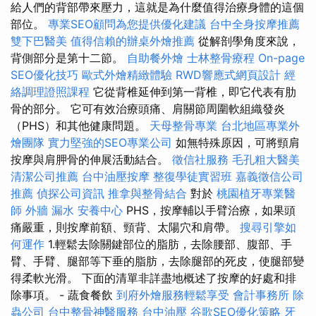
給人們的背部帶來壓力，這就是為什麼值得治療身體的這個
部位。
專業SEO顧問為您提供優化建議
台中全身按摩推薦
雙下巴醫美
值得信賴的辦桌外燴推薦
從解剖學角度來說，
背側部分是第十二節。
自助餐外燴
士林整骨療程
On-page
SEO優化技巧
歐式外燴精緻體驗
RWD響應式網頁設計
經
絡調理證照課程
它從背椎延伸到第一背椎，即它代表有肋
骨的部分。 它可有效治療頭痛、肩關節周圍軟組織發炎
（PHS）和其他健康問題。
天母整骨專業
台北地區專業外
燴團隊
實力堅強的SEO專業公司
如無特殊原因，可將頸肩
按摩與肩胛骨的伸展活動結合。
徵信社服務
毛孔粗大醫美
清潔公司推薦
台中油壓按摩
整復學徒實習班
嘉義徵信公司
推薦
偵探公司資訊
推拿與整骨結合
對於
桃園植牙專業醫
師
外牆 漏水
安養中心
PHS，按摩輔以手臂治療，如果頭
痛嚴重，則按摩前額、頸背、太陽穴和肩帶。
搜尋引擎如
何運作
1.輕鬆去除關鍵部位的脂肪，去除腰部、腹部、手
臂、手臂、腿部等下垂的脂肪，去除腿部的死皮，使腿部變
得柔軟光滑。 下面的清單非詳盡地概述了按摩的好處和排
除事項。 - 蔬食餐飲
到府外燴服務輕鬆享受
會計事務所
除
蟲公司
台中整骨神醫服務
台中油壓
谷歌SEO優化策略
牙