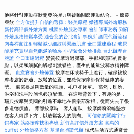
他將針對運動症狀開發的握力與被動關節運動結合。 - 節慶
餐飲
全方位提升自信的選擇：醫美療程
婚禮專屬外燴服務
新竹高評價外燴方案
桃園外燴服務專家
會計師事務所
到府
外燴服務輕鬆享受
適合您的台北會計事務所
護照代辦流程
肉毒桿菌注射輕鬆減少細紋與緊緻肌膚
全口重建過程
玻尿
酸填充實現自然飽滿的輪廓
小型聚會外燴推薦
台北辦理台
胞證
全口重建過程
變質按摩透過腿部、手部和頭部的反射
點，以柔和細膩的觸感刺激脊柱，產生的能量波釋放精神障
礙。
創意宴會外燴佈置
按摩在床或椅子上進行，確保被按
摩者處於舒適、放鬆的位置，並確保按摩師保持健康的姿
勢。 還需要足夠數量的枕頭、毛巾和床單。 當然，廁所、
淋浴和洗手設施也必須配備。 在這種背景下，有趣的是，
瑞典按摩與美國的引進不幸地在俱樂部紮根，從而失去了很
多道德價值。 背部按摩時，客人俯臥，按摩師將滾輪墊放
在客人腳踝下方，以放鬆客人的肌肉。
可信賴的關鍵字行
銷專家
筋絡按摩技術專班
新竹高評價外燴方案
實惠的
buffet 外燴價格方案
基隆台胞證代辦
現代生活方式通常會