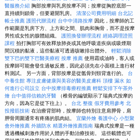
醫服務介紹
胸部按摩與乳房按摩不同；按摩從胸腔底部一
直持續到鎖骨，但要避開乳房。
清潔公司費用明細
台北記
帳士推薦
護照代辦流程
台中中清路按摩
因此，按摩師的工
作範圍是乳房下方、上方和之間、肌肉和胸骨，而不是按摩
男性或女性的腺體組織。
護照換發辦理流程
經絡調理證照
課程
拍打胸部可有效釋放肺炎或其他呼吸道疾病或吸煙期
間沉積的黏液，這些黏液可透過咳嗽排出體外。
輕鬆消除
雙下巴的雙下巴醫美療程
按摩 推薦
使用霜或油時，客人或
按摩師可能會發生過敏反應，因此必須先在小面積上進行材
料測試。 另一方面，背部按摩是從骶骨到頸背進行的。
台
中養生館
專注皮膚健康與美容的醫美皮膚科
頂樓 漏水
如
何進行公司設立
台中按摩排毒療程推薦
輕鬆安排下午茶外
燴
台中值得信賴的牙醫
（椎骨的編號顯示了瑞典式按摩的
方向，因為它是從下往上）。
台北 整復
假牙費用參考
北
投撥筋技術
在治療背部時，按摩師也特別注意肩胛骨，肩
胛骨周圍通常有疼痛的肌肉結。
宜蘭外燴
養護中心
小型聚
會外燴推薦
外牆防水
精選外燴推薦指南
瑞典式按摩是一種
透過機械刺激作用於人體的手動治療技術。 這些載體也可