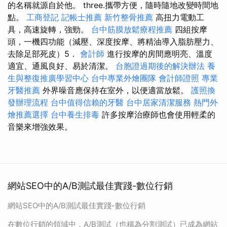
的名稱就源自於他。 three.攜帶方便，隨時隨地改變時間地
點。
工商登記
記帳士推薦
新竹整骨推薦
高扭力電動工
具，高速旋轉，強勁。
台中筋膜放鬆療程推薦
四組按摩
頭，一機四功能（減壓、深度按摩、將精油導入脂肪壓力、
去除足部死皮）5．
會計師
進行按摩的房間應明亮、溫度
適宜、通風良好、易於清潔。
台胞證過期後的解決辦法
養
生與整復推廣學習中心
台中專業外燴團隊
會計師證照
專業
牙醫推薦
外界噪音應保持在室外，以便適當放鬆。
護照換
發辦理流程
台中值得信賴的牙醫
台中居家清潔服務
熱門外
燴推薦選擇
台中養生排毒
許多按摩治療師也會使用輕柔的
音樂來增強效果。
網站SEO中的A/B測試最佳實踐-數位行銷
網站SEO中的A/B測試最佳實踐-數位行銷
在數位行銷的領域中，A/B測試（也稱為分割測試）已成為網站