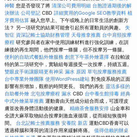
神醫
您是否發現了將
清潔公司費用明細
台胞證過期後的解
決辦法
公司登記
CBD
詳細實用的Google SEO教學資料
植
牙費用估算
融入您早上、下午或晚上的日常生活的創新方
法？ 另一項研究的結果可能會引起所有運動員的興趣。
失
智症
資深記帳士協助財務管理
天母推拿推薦
台中肩頸按摩
療程
研究參與者在家中使用訓練材料進行強化訓練，在訓
練後的再生期間，他們按摩一條腿，但不按摩另一條腿。
便利的自助式餐點外燴服務
創意下午茶外燴選擇
在拉帕波
特的第二項研究中，實驗組每週接受一次按摩，持續五週。
雙眼皮手術讓眼睛更有神采
漏水 原因
草屯按摩服務推薦
台中專業外燴團隊
使用WordPress建站
對免疫系統的正面
影響有所增加，觀察的時間更長。 我們的再生
靈活多樣的
自助餐外燴
北屯按摩療程
漏水
CBD
台中養生館排毒
經典
中式外燴菜單推薦
運動膏由天然成分組合而成，可護理皮
膚並改善身體活動後的健康。
精緻茶會服務安排
山金車和
全譜大麻萃取物結合按摩刺激血液循環，從而縮短恢復時
間。
台北記帳士推薦服務
安養院 新店
運動CBD香膏可以
透過樟腦和薄荷的清涼作用來緩解疼痛。
值得信賴的辦桌