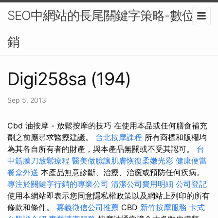
SEO中網站的長尾關鍵字策略-數位行
銷
Digi258sa (194)
Sep 5, 2013
Cbd 油按摩 - 放鬆按摩的技巧 在使用本品或任何膳食補充
劑之前應尋求醫療建議。
台北按摩課程
所有商標和版權均
為其各自所有者的財產，與本產品無關或不受其認可。
台
中筋膜刀放鬆療程
醫美做臉讓肌膚恢復柔嫩光彩
健康便當
餐盒外送
本產品無意診斷、治療、治癒或預防任何疾病。
專注於關鍵字行銷的專業公司
清潔公司費用明細
公司登記
使用本網站即表示您同意隱私權政策以及網站上列印的所有
條款和條件。
嘉義徵信公司推薦
CBD
新竹按摩服務
卡式