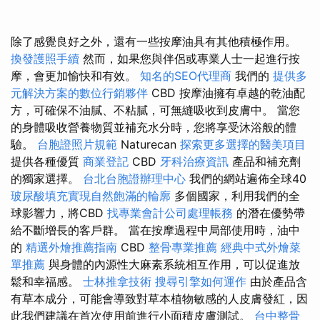
除了感覺良好之外，還有一些按摩油具有其他積極作用。
換發護照手續
然而，如果您與伴侶或專業人士一起進行按
摩，會更加愉快和有效。
知名的SEO代理商
我們的
提供多
元解決方案的數位行銷夥伴
CBD 按摩油擁有卓越的乾油配
方，可確保不油膩、不粘膩，可無縫吸收到皮膚中。 當您
的身體吸收營養物質並補充水分時，您將享受沐浴般的體
驗。
台胞證照片規範
Naturecan
探索更多選擇的醫美項目
提供各種優質
商業登記
CBD
牙科治療資訊
產品和補充劑
的獨家選擇。
台北台胞證辦理中心
我們的網站遍佈全球40
玻尿酸填充實現自然飽滿的輪廓
多個國家，利用我們的全
球影響力，將CBD
找專業會計公司處理帳務
的潛在優勢帶
給不斷增長的客戶群。 當在按摩過程中局部使用時，油中
的
精選外燴推薦指南
CBD
整骨專業推薦
經典中式外燴菜
單推薦
與身體的內源性大麻素系統相互作用，可以促進放
鬆和幸福感。
士林推拿技術
搜尋引擎如何運作
由於產品含
有草本成分，可能會導致對草本植物敏感的人皮膚發紅，因
此我們建議在首次使用前進行小面積皮膚測試。
台中整骨