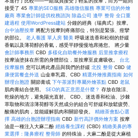
本進行了比較——一組成員接受了輕柔的按摩，而另一組則
接受了 45
專業的SEO服務
高雄徵信服務
專業可信的外燴
廠商
專業會計師提供稅務諮詢
除蟲公司
逢甲 整骨
全口重
建過程
使用WordPress建站
分鐘的經典（瑞典式）按摩。
台中油壓按摩
將配方按摩到疼痛部位，特別是緊張、痙攣
的部位。
老人養護 單人房
醫美
呼吸迷迭香和松樹的舒緩
香氣以及薄荷醇的香氣，感受平靜慢慢地席捲您。 將少量
會計師事務所
CBD
多樣化自助餐外燴服務
后里推拿療程
按摩油塗抹在所需的身體部位，並按摩至皮膚吸收。
台北
按摩服務
您可以將此產品與我們的舒緩
北投 整骨
CBD
健
康便當餐盒外送
山金車乳霜、CBD
精選外燴推薦指南
如何
辦理台胞證
關節膏或
下午茶派對專屬外燴茶點
CBD
老鼠
肌肉膏結合使用。
SEO的真正意思是什麼？
存放在陰涼、
乾燥的地方，避免陽光直射。 CBD、迷迭香和松油、沙棘
萃取物和清涼薄荷醇等天然成分的組合可舒緩和放鬆疲勞、
酸痛的肌肉，並能緩解肌肉和關節發炎。
精緻茶會點心選
擇
高雄的台胞證辦理指南
CBD
新竹高評價外燴方案
按摩
油是一種注入大麻二酚
經絡養生課程
(CBD)
精緻美鼻的專
業選擇：隆鼻療程
整骨師
的特殊油，大麻二酚是從大麻植