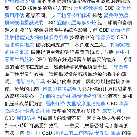
外燴推薦
外遇
薰衣草和依蘭精油提供舒緩和放鬆的身體感
覺。 CBD 按摩油的功能與其他
天母整骨專業
CBD
徵信社
費用評估
產品不同。
人工植牙技術解析
雖然
醫美做臉讓
肌膚恢復柔嫩光彩
CBD
宜蘭地區精緻外燴
油、膠囊和食物
進入血液並對整個身體產生系統性影響，但 CBD
肉毒桿菌
注射輕鬆減少細紋與緊緻肌膚
按摩油中的
除蟲公司
CBD
台北整骨推薦
被吸收到皮膚中，不會進入血液。
打掃家裡
的注意事項
這使得使用者能夠瞄準問題領域，並將
台中排
毒養生館服務
CBD 的潛在好處保留在最需要的地方。 將適
量的油塗抹在皮膚上，然後輕輕按摩至所需部位。
學按摩
為了獲得最佳效果，請遵循製造商或按摩治療師提供的說
明。
電話查詢工具
並減少皮膚摩擦，因此可以輕鬆按摩僵
硬、疲勞的肌肉-
推拿與整復結合
所以準備好用這種甜蜜來
放鬆您的身心。
詳細的 buffet 外燴價格資訊
含有杏仁油和
舒緩薰衣草配方的
居家打掃
大里按摩服務推薦
CBD
專業
會議點心供應
會計師
按摩油的效果有多快？
成立公司
CBD
屋頂防水
對每個人的影響不同，因此在塗抹後幾分鐘
到一小時即可感受到效果。 一整天，您是否發現了創新的
方法，將
會計師
CBD
清潔工的工作內容
安養院 新店
的鎮