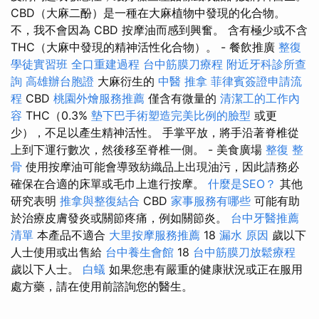
CBD（大麻二酚）是一種在大麻植物中發現的化合物。
不，我不會因為 CBD 按摩油而感到興奮。 含有極少或不含
THC（大麻中發現的精神活性化合物）。 - 餐飲推廣
整復
學徒實習班
全口重建過程
台中筋膜刀療程
附近牙科診所查
詢
高雄辦台胞證
大麻衍生的
中醫 推拿
菲律賓簽證申請流
程
CBD
桃園外燴服務推薦
僅含有微量的
清潔工的工作內
容
THC（0.3%
墊下巴手術塑造完美比例的臉型
或更
少），不足以產生精神活性。 手掌平放，將手沿著脊椎從
上到下運行數次，然後移至脊椎一側。 - 美食廣場
整復 整
骨
使用按摩油可能會導致紡織品上出現油污，因此請務必
確保在合適的床單或毛巾上進行按摩。
什麼是SEO？
其他
研究表明
推拿與整復結合
CBD
家事服務有哪些
可能有助
於治療皮膚發炎或關節疼痛，例如關節炎。
台中牙醫推薦
清單
本產品不適合
大里按摩服務推薦
18
漏水 原因
歲以下
人士使用或出售給
台中養生會館
18
台中筋膜刀放鬆療程
歲以下人士。
白蟻
如果您患有嚴重的健康狀況或正在服用
處方藥，請在使用前諮詢您的醫生。