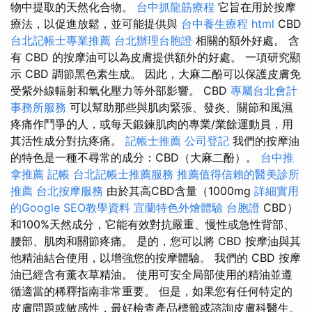
物中提取的天然化合物。
台中抓龍筋療程
它旨在用於按摩
療法，以促進放鬆，並可能提供與
台中養生療程
html
CBD
台北記帳士專業推薦
台北辦理台胞證
相關的額外好處。 含
有 CBD 的按摩油可以為皮膚提供額外的好處。 一項研究顯
示 CBD 調節黑色素生成。 因此，大麻二酚可以保護皮膚免
受紫外線輻射和氧化壓力等外部影響。 CBD
專屬台北會計
事務所服務
可以幫助那些與肌肉緊張、發炎、關節和風濕
疼痛作鬥爭的人，或每天鍛鍊肌肉的專業/業餘運動員，用
其活性成分對抗疼痛。
記帳士推薦
公司登記
我們的按摩油
的特色是一種不尋常的成分：CBD（大麻二酚）。
台中推
拿推薦
記帳
台北記帳士推薦服務
推薦值得信賴的醫美診所
推薦
台北按摩服務
由於其高CBD含量（1000mg
詳細實用
的Google SEO教學資料
宜蘭特色外燴體驗
台胞證
CBD）
和100%天然成分，它能有效對抗嚴重、慢性或急性背部、
腰部、肌肉和關節疼痛。 是的，您可以將 CBD 按摩油與其
他精油結合使用，以增強您的按摩體驗。 我們的 CBD 按摩
油已經含有薰衣草精油。 使用可安全局部使用的精油並遵
循適當的稀釋指南非常重要。 但是，如果您有任何特定的
皮膚問題或敏感性，最好檢查產品標籤或諮詢皮膚科醫生。