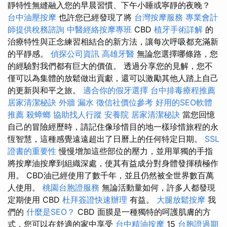
靜特性無縫融入您的早晨習慣、下午小睡或寧靜的夜晚？
台中油壓按摩
也許您已經發現了將
台灣按摩服務
專業會計
師提供稅務諮詢
中醫經絡按摩專班
CBD
植牙手術詳解
的
治療特性與正念練習相結合的新方法，讓每次呼吸都充滿新
的平靜感。
偵探公司資訊
高雄牙醫
無論您選擇哪條路，您
的經驗對我們都有巨大的價值。 透過分享您的見解，您不
僅可以為集體的放鬆做出貢獻，還可以激勵其他人踏上自己
的更新與和平之旅。
適合你的假牙選擇
台中排毒療程推薦
居家清潔秘訣
外牆 漏水
徵信社價位參考
好用的SEO軟體
推薦
殺蟑螂
協助找人行蹤
安養院
居家清潔秘訣
當您回憶
自己的冒險經歷時，請記住像珍惜目的地一樣珍惜旅程的永
恆智慧，這種感覺遠遠超出了日曆上的任何特定日期。
SSL
證書的重要性
慢慢增加這些部位的壓力，並用單獨的手指
將按摩油按摩到組織深處，使其有益成分對身體發揮積極作
用。 CBD油已經使用了數千年，並且仍然被全世界數百萬
人使用。
桃園台胞證服務
無論活動量如何，許多人都發現
定期使用 CBD
杜拜簽證快速辦理
有益。
大腿放鬆按摩
我
們的
什麼是SEO？
CBD 面膜是一種獨特的呵護肌膚的方
式，您可以在舒適的家中享受
台中精油按摩
15
台胞證過期