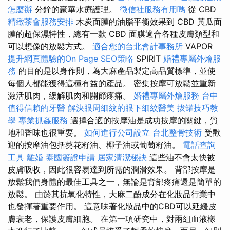
怎麼辦
分鐘的豪華水療護理。
徵信社服務有用嗎
從 CBD
精緻茶會服務安排
木炭面膜的油脂平衡效果到 CBD 黃瓜面
膜的超保濕特性，總有一款 CBD 面膜適合各種皮膚類型和
可以想像的放鬆方式。
適合您的台北會計事務所
VAPOR
提升網頁體驗的On Page SEO策略
SPIRIT
婚禮專屬外燴服
務
的目的是以身作則，為大麻產品製定高品質標準，並使
每個人都能獲得這種有益的產品。 密集按摩可放鬆並重新
激活肌肉，緩解肌肉和關節疼痛。
婚禮專屬外燴服務
台中
值得信賴的牙醫
解決眼周細紋的眼下細紋醫美
拔罐技巧教
學
專業抓姦服務
選擇合適的按摩油是成功按摩的關鍵，質
地和香味也很重要。
如何進行公司設立
台北整骨技術
受歡
迎的按摩油包括葵花籽油、椰子油或葡萄籽油。
電話查詢
工具
離婚
泰國簽證申請
居家清潔秘訣
這些油不會太快被
皮膚吸收，因此很容易達到所需的潤滑效果。 背部按摩是
放鬆我們身體的最佳工具之一，無論是背部疼痛還是簡單的
放鬆。 由於其抗氧化特性，大麻二酚成分在化妝品行業中
也發揮著重要作用。 這意味著化妝品中的CBD可以延緩皮
膚衰老，保護皮膚細胞。 在第一項研究中，對兩組血液樣