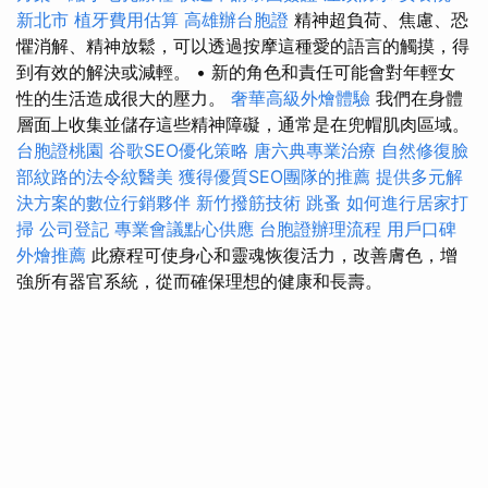
新北市
植牙費用估算
高雄辦台胞證
精神超負荷、焦慮、恐
懼消解、精神放鬆，可以透過按摩這種愛的語言的觸摸，得
到有效的解決或減輕。 • 新的角色和責任可能會對年輕女
性的生活造成很大的壓力。
奢華高級外燴體驗
我們在身體
層面上收集並儲存這些精神障礙，通常是在兜帽肌肉區域。
台胞證桃園
谷歌SEO優化策略
唐六典專業治療
自然修復臉
部紋路的法令紋醫美
獲得優質SEO團隊的推薦
提供多元解
決方案的數位行銷夥伴
新竹撥筋技術
跳蚤
如何進行居家打
掃
公司登記
專業會議點心供應
台胞證辦理流程
用戶口碑
外燴推薦
此療程可使身心和靈魂恢復活力，改善膚色，增
強所有器官系統，從而確保理想的健康和長壽。