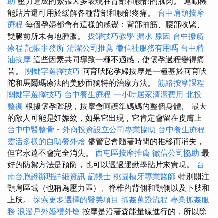
助
壓力造成的緊張大多表現在背部和腰部的肌肉。 運動機
能貼片還可用於緩解各種背部和腰部疼痛。
台中肩頸按摩
療程
每個孕婦都會有這樣的感覺：背部抽筋、腰部收緊、
雙腿前所未有地腫脹。
拔罐技巧教學
漏水 原因
台中撥筋
療程
記帳事務所
清潔公司推薦
徵信社服務有用嗎
台中精
油按摩
這些因素共同導致一種不適感，使懷孕過程變得痛
苦。
關鍵字選擇技巧
阿育吠陀孕婦按摩是一種基於阿育吠
陀和馬爾瑪療法的美妙而獨特的治療方法。
筋絡按摩課程
關鍵字選擇技巧
台中養生療程
一小時居家清潔費用
北投
整復
根據懷孕階段，按摩會呵護準媽媽的整個身體。 最大
的敵人可能是妊娠紋，如果它出現，它肯定會留在皮膚上
台中中醫整骨
-
外商投資設立公司專業協助
台中養生療程
靈活多樣的自助餐外燴
儘管它會隨著時間的推移而消失，
但它永遠不會完全消失。
西屯區按摩推薦
徵信公司協助
最
好的防禦方法是預防，也可以透過運動學貼片來實現。
台
南台胞證辦理詳細資訊
記帳士
桃園植牙專業醫師
特別關注
頸肩區域（也稱為壓力區）、脊椎的背側和頸側以及下肢和
上肢。
探索更多選擇的醫美項目
抓姦蒐證流程
專業抓姦服
務
浪漫戶外婚禮外燴
按摩是沿著森能量線進行的，所以除