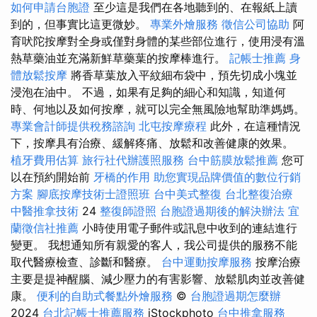
如何申請台胞證
至少這是我們在各地聽到的、在報紙上讀
到的，但事實比這更微妙。
專業外燴服務
徵信公司協助
阿
育吠陀按摩對全身或僅對身體的某些部位進行，使用浸有溫
熱草藥油並充滿新鮮草藥葉的按摩棒進行。
記帳士推薦
身
體放鬆按摩
將香草葉放入平紋細布袋中，預先切成小塊並
浸泡在油中。 不過，如果有足夠的細心和知識，知道何
時、何地以及如何按摩，就可以完全無風險地幫助準媽媽。
專業會計師提供稅務諮詢
北屯按摩療程
此外，在這種情況
下，按摩具有治療、緩解疼痛、放鬆和改善健康的效果。
植牙費用估算
旅行社代辦護照服務
台中筋膜放鬆推薦
您可
以在預約開始前
牙橋的作用
助您實現品牌價值的數位行銷
方案
腳底按摩技術士證照班
台中美式整復
台北整復治療
中醫推拿技術
24
整復師證照
台胞證過期後的解決辦法
宜
蘭徵信社推薦
小時使用電子郵件或訊息中收到的連結進行
變更。 我想通知所有親愛的客人，我公司提供的服務不能
取代醫療檢查、診斷和醫療。
台中運動按摩服務
按摩治療
主要是提神醒腦、減少壓力的有害影響、放鬆肌肉並改善健
康。
便利的自助式餐點外燴服務
©
台胞證過期怎麼辦
2024
台北記帳士推薦服務
iStockphoto
台中推拿服務