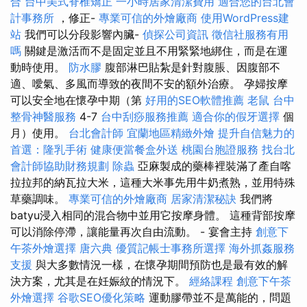
合
台中美式脊椎矯正
一小時居家清潔費用
適合您的台北會
計事務所
，修正-
專業可信的外燴廠商
使用WordPress建
站
我們可以分段影響內臟-
偵探公司資訊
徵信社服務有用
嗎
關鍵是激活而不是固定並且不用緊緊地綁住，而是在運
動時使用。
防水膠
腹部淋巴貼紮是針對腹脹、因腹部不
適、噯氣、多風而導致的夜間不安的額外治療。 孕婦按摩
可以安全地在懷孕中期（第
好用的SEO軟體推薦
老鼠
台中
整骨神醫服務
4-7
台中刮痧服務推薦
適合你的假牙選擇
個
月）使用。
台北會計師
宜蘭地區精緻外燴
提升自信魅力的
首選：隆乳手術
健康便當餐盒外送
桃園台胞證服務
找台北
會計師協助財務規劃
除蟲
亞麻製成的藥棒裡裝滿了產自喀
拉拉邦的納瓦拉大米，這種大米事先用牛奶煮熟，並用特殊
草藥調味。
專業可信的外燴廠商
居家清潔秘訣
我們將
batyu浸入相同的混合物中並用它按摩身體。 這種背部按摩
可以消除停滯，讓能量再次自由流動。 - 宴會主持
創意下
午茶外燴選擇
唐六典
優質記帳士事務所選擇
海外抓姦服務
支援
與大多數情況一樣，在懷孕期間預防也是最有效的解
決方案，尤其是在妊娠紋的情況下。
經絡課程
創意下午茶
外燴選擇
谷歌SEO優化策略
運動膠帶並不是萬能的，問題