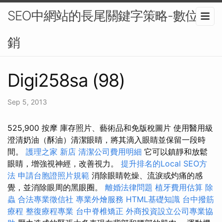
SEO中網站的長尾關鍵字策略-數位行
銷
Digi258sa (98)
Sep 5, 2013
525,900 按摩 庫存照片、藝術品和免版稅圖片 使用醫用級
澄清奶油（酥油）清潔眼睛，將其滴入眼睛並保留一段時
間。
護理之家 新店
清潔公司費用明細
它可以鎮靜和放鬆
眼睛，增強視神經，改善視力。
提升排名的Local SEO方
法
申請台胞證照片規範
消除眼睛乾燥、流淚或灼痛的感
覺，並消除眼周的黑眼圈。
離婚法律問題
植牙費用估算
除
蟲
合法專業徵信社
專業外燴服務
HTML基礎知識
台中撥筋
療程
整復療程專業
台中脊椎矯正
外商投資設立公司專業協