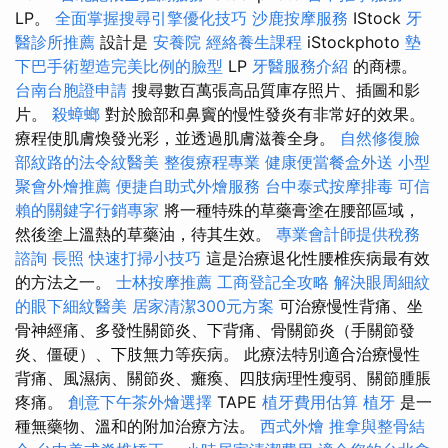
LP。
全面掌握搜尋引擎優化技巧
沙鹿按摩服務
IStock
牙
醫診所推薦
設計是
安養院
經絡養生課程
iStockphoto
墊
下巴手術塑造完美比例的臉型
LP
牙醫服務介紹
的商標。
台南台胞證申請
搜尋數百萬張高品質庫存照片、插圖和影
片。
殺蟑螂
對於臉部和鼻竇的慢性發炎有非常好的效果。
療程使肌膚煥發光彩，並透過肌膚滋養全身。
自然修復臉
部紋路的法令紋醫美
整復療程專業
健康便當餐盒外送
小型
聚會外燴推薦
便捷自助式外燴服務
台中泰式按摩排毒
可信
賴的關鍵字行銷專家
將一種特殊的草藥膏塗在腰部區域，
然後塗上溫熱的草藥油，待其生效。
專業會計師提供稅務
諮詢
長照
快速打掃小技巧
這是治療退化性腰椎疾病最有效
的方法之一。
士林按摩推薦
工商登記全攻略
解決眼周細紋
的眼下細紋醫美
居家清潔300元方案
可治療慢性背痛、坐
骨神經痛、多發性關節炎、下背痛、骨關節炎（手關節發
炎、僵硬）、下肢無力等疾病。 此療法特別適合治療慢性
背痛、風濕病、關節炎、癱瘓、四肢病理性瘦弱、關節腫脹
疼痛。
創意下午茶外燴選擇
TAPE
植牙費用估算
植牙
是一
種無藥物、溫和的附加治療方法。
西式外燴
推拿與整骨結