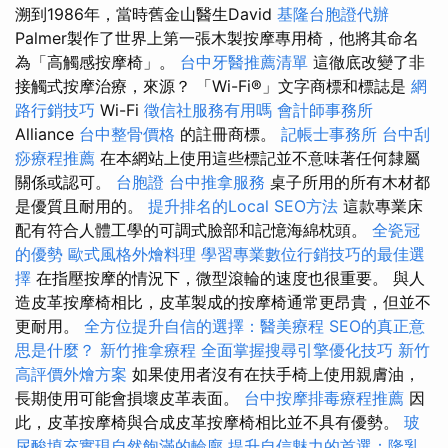
溯到1986年，當時舊金山醫生David
基隆台胞證代辦
Palmer製作了世界上第一張木製按摩專用椅，他將其命名
為「高觸感按摩椅」。
台中牙醫推薦清單
這徹底改變了非
接觸式按摩治療，來源？ 「Wi-Fi®」文字商標和標誌是
網
路行銷技巧
Wi-Fi
徵信社服務有用嗎
會計師事務所
Alliance
台中整骨價格
的註冊商標。
記帳士事務所
台中刮
痧療程推薦
在本網站上使用這些標記並不意味著任何隸屬
關係或認可。
台胞證
台中推拿服務
桌子所用的所有木材都
是優質且耐用的。
提升排名的Local SEO方法
這款專業床
配有符合人體工學的可調式臉部和記憶海綿枕頭。
全瓷冠
的優勢
歐式風格外燴料理
學習專業數位行銷技巧的最佳選
擇
在指壓按摩的情況下，微型滾輪的速度也很重要。 與人
造皮革按摩椅相比，皮革製成的按摩椅通常更昂貴，但並不
更耐用。
全方位提升自信的選擇：醫美療程
SEO的真正意
思是什麼？
新竹推拿療程
全面掌握搜尋引擎優化技巧
新竹
高評價外燴方案
如果使用者沒有在扶手椅上使用親膚油，
長期使用可能會損壞皮革表面。
台中按摩排毒療程推薦
因
此，皮革按摩椅與合成皮革按摩椅相比並不具有優勢。
玻
尿酸填充實現自然飽滿的輪廓
提升自信魅力的首選：隆乳