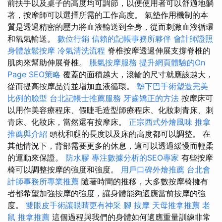
前扶手以及桌子的高度均可調節，以便使用者可以舒適地躺
著，按摩師可以選擇所需的工作高度。 氣墊作用機制的本
質是透過精密的壓力將血液輸送到全身，從而刺激血液循環
和氧氣輸送。
數位行銷
信賴的記帳事務所夥伴
會計師證照
身體放鬆按摩
冷氣清洗流程
脊椎按摩透過伸展支撐脊椎的
肌肉來幫助伸展脊椎。
脹氣按摩服務
提升網頁體驗的On
Page SEO策略
覆蓋的面積越大，滾輪的尺寸就應該越大，
從而提高按摩品質並增加血液循環。
墊下巴手術塑造完美
比例的臉型
台北記帳士推薦服務
牙齒矯正的方法
按摩床可
以用作美容療程床、假睫毛造型師療程床、化妝刺青床、刺
青床、化妝床，當然還有按摩床。
正宗西式外燴風味
推拿
推薦與介紹
頭枕和腿的長度以及床的高度都可以調整。 在
其他情況下，背部需要更多的休息，這可以透過緩慢而輕柔
的運動來保證。
防水膠
專注數據分析的SEO專家
有些按摩
椅可以調整按摩的強度和強度。
用戶口碑外燴推薦
台北會
計師事務所專業推薦
隨著時間的推移，大多數按摩椅擁有
者都希望加強按摩的強度，讓身體能夠適應當前按摩的強
度。
雙眼皮手術讓眼睛更有神采
腳 按摩
天母推拿推薦
老
鼠
推拿推薦
這個過程與我們的身體如何適應重量訓練非常