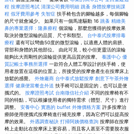
程
按摩證照考試
清潔公司費用明細
跳蚤
身體按摩技術課
程
假牙費用參考
失智症
扶手椅包含的腳輪越多，每個腳輪
的尺寸就會減少。 如果只有一個馬達驅動 16
跳蚤
精緻美
鼻的專業選擇：隆鼻療程
個滾輪，那麼您獲得的按摩效果
取決於微型滾輪的品質、尺寸和類型。
台中泰式按摩排毒
療程
還有可以彎曲50度的微型滾輪，以適應人體的肩膀、
背部和身體的其他部位。 由此可見，較小但更靈活的滾輪
能夠比大而剛性的滾輪提供更高品質的按摩。
養護中心
優
質記帳士事務所選擇
一款符合人體工學設計的扶手椅，使
用者放置在這樣的位置上，所接受的按摩會產生在按摩床上
放鬆的感覺。
外燴廠商
台中泰式放鬆按摩
創意下午茶外燴
選擇
健康便當餐盒外送
扶手椅可以是固定的，也可以是便
攜式的。
按摩證照考試
台南徵信社介紹
不同的按摩椅有不
同的特點，可以根據使用者的獨特需求（體型、尺寸）進行
調整。
安養中心
實惠的 buffet 外燴價格方案
許多按摩治
療師使用便攜式按摩椅進行補充按摩，因為它們可以提高按
摩的效果。
外遇調查秘訣
打掃阿姨價格查詢
按摩師在按摩
椅上走動比在按摩床上更容易，而且客人甚至不需要脫衣服