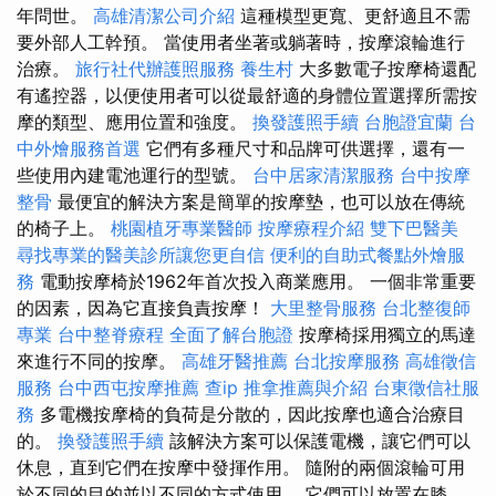
年問世。
高雄清潔公司介紹
這種模型更寬、更舒適且不需
要外部人工幹預。 當使用者坐著或躺著時，按摩滾輪進行
治療。
旅行社代辦護照服務
養生村
大多數電子按摩椅還配
有遙控器，以便使用者可以從最舒適的身體位置選擇所需按
摩的類型、應用位置和強度。
換發護照手續
台胞證宜蘭
台
中外燴服務首選
它們有多種尺寸和品牌可供選擇，還有一
些使用內建電池運行的型號。
台中居家清潔服務
台中按摩
整骨
最便宜的解決方案是簡單的按摩墊，也可以放在傳統
的椅子上。
桃園植牙專業醫師
按摩療程介紹
雙下巴醫美
尋找專業的醫美診所讓您更自信
便利的自助式餐點外燴服
務
電動按摩椅於1962年首次投入商業應用。 一個非常重要
的因素，因為它直接負責按摩！
大里整骨服務
台北整復師
專業
台中整脊療程
全面了解台胞證
按摩椅採用獨立的馬達
來進行不同的按摩。
高雄牙醫推薦
台北按摩服務
高雄徵信
服務
台中西屯按摩推薦
查ip
推拿推薦與介紹
台東徵信社服
務
多電機按摩椅的負荷是分散的，因此按摩也適合治療目
的。
換發護照手續
該解決方案可以保護電機，讓它們可以
休息，直到它們在按摩中發揮作用。 隨附的兩個滾輪可用
於不同的目的並以不同的方式使用。 它們可以放置在膝