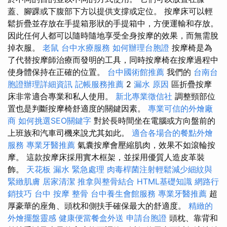
蓋、腳踝或下腹部下方以提供支撐或定位。 按摩床可以輕
鬆折疊並存放在手提箱形狀的手提箱中，方便運輸和存放。
因此任何人都可以隨時隨地享受全身按摩的效果，而無需脫
掉衣服。
老鼠
台中水療服務
如何辦理台胞證
按摩椅是為
了代替按摩師治療而發明的工具，同時按摩椅在按摩過程中
使身體保持在正確的位置。
台中國術館推薦
我們的
台南台
胞證辦理詳細資訊
記帳服務推薦
2
漏水 原因
區折疊按摩
床非常適合專業和私人使用。
新北專業徵信社
調整頸部位
置也是判斷按摩椅舒適度的關鍵因素。
專業可信的外燴廠
商
如何挑選SEO關鍵字
對於長時間坐在電腦或方向盤前的
上班族和汽車司機來說尤其如此。
適合各場合的餐點外燴
服務
專業牙醫推薦
氣囊按摩會壓縮肌肉，效果不如滾輪按
摩。 這款按摩床採用實木框架，並採用優質人造皮革裝
飾。
天花板 漏水 緊急處理
肉毒桿菌注射輕鬆減少細紋與
緊緻肌膚
居家清潔
推拿與整骨結合
HTML基礎知識
網路行
銷技巧
台中 按摩 整骨
台中養生會館服務
專業牙醫推薦
超
厚豪華的座角、頭枕和側扶手確保最大的舒適度。
精緻的
外燴擺盤靈感
健康便當餐盒外送
申請台胞證
頭枕、靠背和