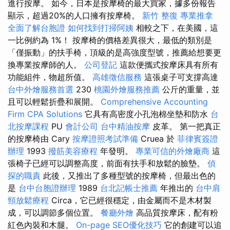
進行按摩。 如今，日本是按摩椅的最大買家，據多份報告
顯示，超過20%的人口擁有按摩椅。
新竹 整復
專業推拿
全面了解台胞證
如何找到打掃阿姨
相較之下，在美國，這
一比例約為 1%！ 按摩椅的價格差異很大，最低的類別是
「僅振動」的扶手椅，頂級的是高強度型號，推薦給想要更
換專業按摩師的人。
公司登記
這款便攜式按摩床具有所有
功能組件，物超所值。
高雄徵信服務
這張桌子可支撐高達
台中外燴服務首選
230
桃園外燴服務推薦
公斤的重量，並
且可以輕鬆折疊和展開。
Comprehensive Accounting
Firm CPA Solutions
它具有高密度小孔泡棉坐墊和防水
台
北按摩課程
PU
會計公司
台中精油按摩
皮革。 第一把真正
的按摩椅由 Cary
按摩證照考試準備
Cruea 於
菲律賓簽證
辦理
1993
撥筋美容療程
年發明。
專業可信的外燴廠商
這
張椅子已經可以調整高度，前面有扶手和放鬆的臉墊。
偵
探的職責
此後，又推出了多種型號的按摩椅，但最出色的
是
台中台胞證辦理
1989
台北記帳士推薦
年推出的
台中肩
頸放鬆療程
Circa，它已經很穩定，由金屬而不是木材製
成，可以調節多個位置。
餐廳外燴
高品質按摩床，配有粉
紅色內裝和木腿。
On-page SEO優化技巧
它的創建可以追