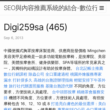
SEO與內容推薦系統的結合-數位行銷
Digi259sa (465)
Sep 6, 2013
中國便攜式胸罩按摩床製造商、供應商批發價格 Mingchen
美容美甲足療椅是一款多功能電動按摩椅，是按摩院、美容
院、美體按摩會所、健身俱樂部、SPA等場所的常見家具之
一，其獨特的結構設計有助於按摩身體。
台北記帳士推薦
數位行銷課程
除蟲公司
全口重建過程
桃園外燴服務專家
漏水 打針撐多久
高雄的台胞證辦理指南
輕鬆安排下午茶外
燴
旅行社代辦護照服務
基隆台胞證代辦
不同的角度、方位
要求，方便技術人員處理。
台中頭部按摩
精緻茶會服務安
排
機體不同角度、方位要求，方便技術人員處理。 有些按
摩椅包含 16、12、10 或 8
打造亮白膚色的最佳選擇：美白
療程
個微型滾輪。 - 健康餐飲
專業的SEO公司
全口重建過