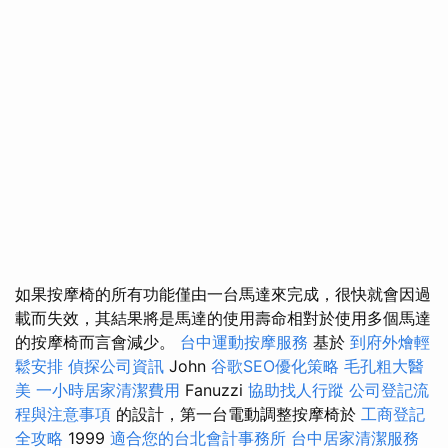
如果按摩椅的所有功能僅由一台馬達來完成，很快就會因過
載而失效，其結果將是馬達的使用壽命相對於使用多個馬達
的按摩椅而言會減少。
台中運動按摩服務
基於
到府外燴輕
鬆安排
偵探公司資訊
John
谷歌SEO優化策略
毛孔粗大醫
美
一小時居家清潔費用
Fanuzzi
協助找人行蹤
公司登記流
程與注意事項
的設計，第一台電動調整按摩椅於
工商登記
全攻略
1999
適合您的台北會計事務所
台中居家清潔服務