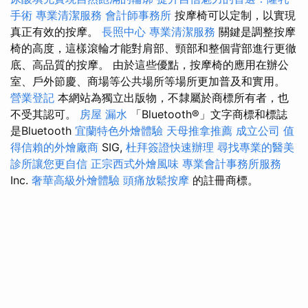
手術
專業清潔服務
會計師事務所
按摩椅可以定制，以實現
真正有效的按摩。
長照中心
專業清潔服務
關鍵是調整按摩
椅的高度，這樣滾輪才能對肩部、頸部和整個背部進行更徹
底、高品質的按摩。 由於這些優點，按摩椅的應用在辦公
室、戶外節慶、商場等公共場所等場所更加普及和實用。
營業登記
本網站為獨立出版物，不隸屬於商標所有者，也
不受其認可。
房屋 漏水
「Bluetooth®」文字商標和標誌
是Bluetooth
宜蘭特色外燴體驗
天母推拿推薦
成立公司
值
得信賴的外燴廠商
SIG,
杜拜簽證快速辦理
尋找專業的醫美
診所讓您更自信
正宗西式外燴風味
專業會計事務所服務
Inc.
奢華高級外燴體驗
頭痛放鬆按摩
的註冊商標。