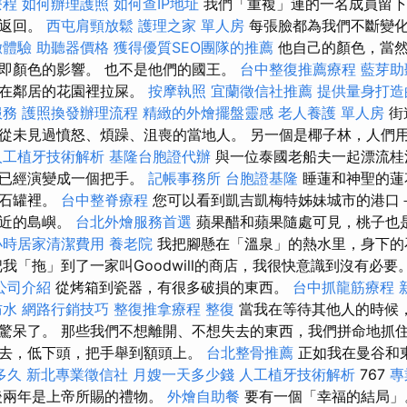
療程
如何辦理護照
如何查IP地址
我們「重複」連的一名成員留下
次返回。
西屯肩頸放鬆
護理之家 單人房
每張臉都為我們不斷變化
緻體驗
助聽器價格
獲得優質SEO團隊的推薦
他自己的顏色，當然
即顏色的影響。 也不是他們的國王。
台中整復推薦療程
藍芽助
不在鄰居的花園裡拉屎。
按摩執照
宜蘭徵信社推薦
提供量身打造
服務
護照換發辦理流程
精緻的外燴擺盤靈感
老人養護 單人房
街
從未見過憤怒、煩躁、沮喪的當地人。 另一個是椰子林，人們
人工植牙技術解析
基隆台胞證代辦
與一位泰國老船夫一起漂流桂
趾已經演變成一個把手。
記帳事務所
台胞證基隆
睡蓮和神聖的蓮
的石罐裡。
台中整脊療程
您可以看到凱吉凱梅特姊妹城市的港口
鄰近的島嶼。
台北外燴服務首選
蘋果醋和蘋果隨處可見，桃子也
小時居家清潔費用
養老院
我把腳懸在「溫泉」的熱水里，身下的
我「拖」到了一家叫Goodwill的商店，我很快意識到沒有必要
公司介紹
從烤箱到瓷器，有很多破損的東西。
台中抓龍筋療程
防水
網路行銷技巧
整復推拿療程
整復
當我在等待其他人的時候
驚呆了。 那些我們不想離開、不想失去的東西，我們拼命地抓
去，低下頭，把手舉到額頭上。
台北整骨推薦
正如我在曼谷和
多久
新北專業徵信社
月嫂一天多少錢
人工植牙技術解析
767
專
後兩年是上帝所賜的禮物。
外燴自助餐
要有一個「幸福的結局」