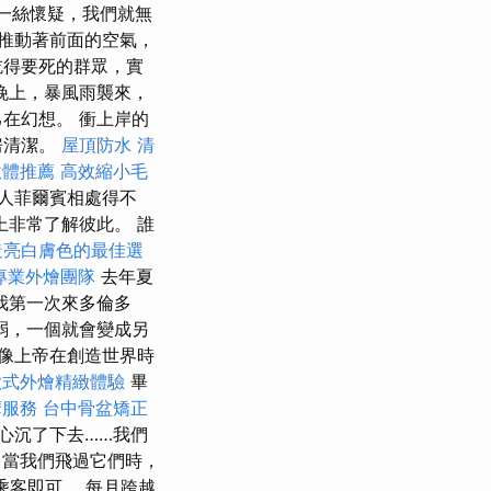
一絲懷疑，我們就無
推動著前面的空氣，
吃得要死的群眾，實
晚上，暴風雨襲來，
在幻想。 衝上岸的
房清潔。
屋頂防水
清
軟體推薦
高效縮小毛
人菲爾賓相處得不
非常了解彼此。 誰
造亮白膚色的最佳選
專業外燴團隊
去年夏
我第一次來多倫多
弱，一個就會變成另
想像上帝在創造世界時
歐式外燴精緻體驗
畢
摩服務
台中骨盆矯正
心沉了下去……我們
 當我們飛過它們時，
乘客即可。 每月跨越