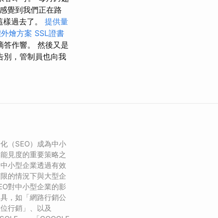
確地感覺到我們正在路
這樣過去了。
提供量
價外燴方案
SSL證書
滴答作響。 然後又是
告別，管制員也向我
化（SEO）成為中小
牌能見度的重要策略之
，中小型企業透過有效
有限的情況下與大型企
EO對中小型企業的影
工具，如「網路行銷公
數位行銷」、以及