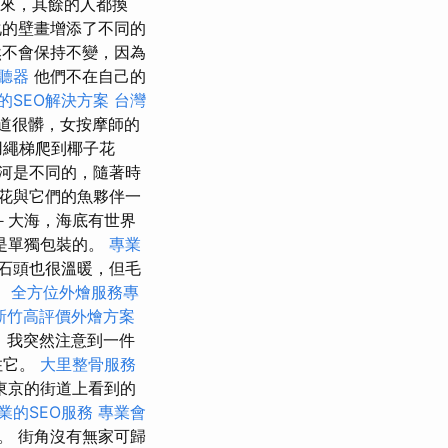
來，其餘的人都換
的壁畫增添了不同的
不會保持不變，因為
聽器
他們不在自己的
的SEO解決方案
台灣
道很髒，女按摩師的
用繩梯爬到椰子花
河是不同的，隨著時
花與它們的魚夥伴一
－大海，海底有世界
是單獨包裝的。
專業
石頭也很溫暖，但毛
。
全方位外燴服務專
新竹高評價外燴方案
，我突然注意到一件
住它。
大里整骨服務
東京的街道上看到的
業的SEO服務
專業會
。 街角沒有無家可歸