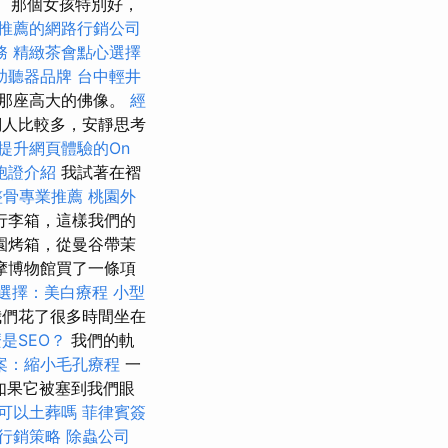
那個女孩特別好，
推薦的網路行銷公司
務
精緻茶會點心選擇
助聽器品牌
台中輕井
上那座高大的佛像。
經
們人比較多，安靜思考
提升網頁體驗的On
胞證介紹
我試著在褶
整骨專業推薦
桃園外
行李箱，這樣我們的
園烤箱，從曼谷帶茉
摩博物館買了一條項
選擇：美白療程
小型
們花了很多時間坐在
是SEO？
我們的軌
案：縮小毛孔療程
一
如果它被塞到我們眼
可以土葬嗎
菲律賓簽
行銷策略
除蟲公司