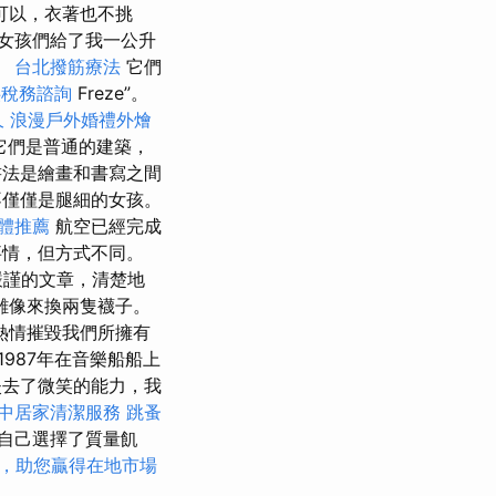
可以，衣著也不挑
，女孩們給了我一公升
。
台北撥筋療法
它們
供稅務諮詢
Freze”。
久
浪漫戶外婚禮外燴
它們是普通的建築，
法是繪畫和書寫之間
僅僅是腿細的女孩。
軟體推薦
航空已經完成
事情，但方式不同。
嚴謹的文章，清楚地
雕像來換兩隻襪子。
熱情摧毀我們所擁有
987年在音樂船船上
失去了微笑的能力，我
中居家清潔服務
跳蚤
自己選擇了質量飢
略，助您贏得在地市場