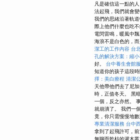
凡是確信這一點的
法起飛，我們就會
我們的思緒沿著軌道
際上他們什麼也吃不
電閃雷鳴，暖風中飄
海浪不是白色的，而
潔工的工作內容
台
孔的解決方案：縮小
好。
台中養生會館
知道你的孩子這段時
擇：美白療程
清潔
天他帶他們去了尼加
時，正值冬天。 黑
一個，反之亦然。 
就崩潰了。 我們一個
竟，你只需慢慢地
專業清潔服務
台中
拿到了起飛許可，前
無聊而乾枯的灌木叢