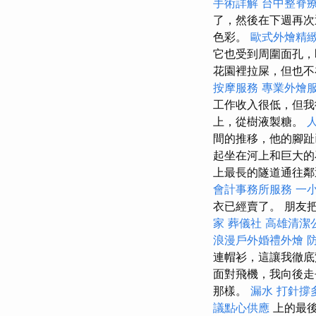
手術詳解
台中整脊
了，然後在下週再
色彩。
歐式外燴精
它也受到周圍面孔，
花園裡拉屎，但也
按摩服務
專業外燴
工作收入很低，但我
上，從樹液製糖。
間的推移，他的腳
起坐在河上和巨大
上最長的隧道通往
會計事務所服務
一
衣已經賣了。 朋友把
家
葬儀社
高雄清潔
浪漫戶外婚禮外燴
連帽衫，這讓我徹底
面對飛機，我向後走
那樣。
漏水 打針撐
議點心供應
上的最