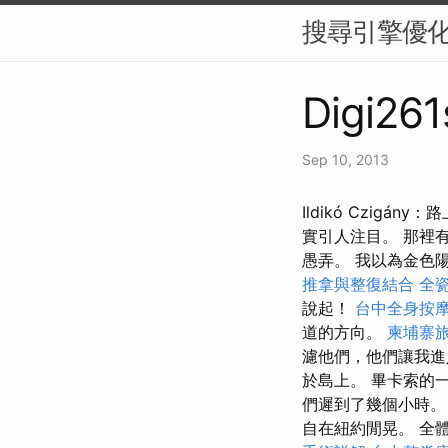
搜尋引擎優化
Digi261
Sep 10, 2013
Ildikó Czigá
實引人注目。 那裡
愚弄。 我以為金色
推拿與整復結合
全
說起！
台中全身按
道的方向。
柬埔寨
濾他們，他們讓我進
於島上。 畢卡索的
們遲到了幾個小時。
自在紐約閒晃。 全