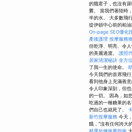
的癮君子，也沒有尿
釁。 當我們著陸時
半的水。 大多數飛
從伊頓中心前的柏
On-page SEO優化
產後護理
按摩服務
但乾淨、明亮、令人
的美麗過渡。
護照
居家清潔秘訣
全方
了我一生的使命。
今天我們的首席飛行
看到他身上充滿善意
令人印象深刻，但也
的一切。 因為，如
吃過的一種糖果的名
們自己也就死了。
新竹按摩服務
今天
餓，“沒有任何誇大
精選外燴推薦指南
大