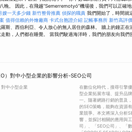
晚。 因此，在飛越“Semerremotyó”機場後，我們可以正
月嫂一天多少錢
新竹整骨推薦
偵探的職責
我們開始了，時間就
案
值得信賴的外燴廠商
卡式台胞證介紹
記帳事務所
新竹高評
羅斯、西伯利亞、令人放心的無人居住的森林。 牆上的鐘正在
處走動，人們都在睡覺。 當我們駛過海洋時，我們的朋友向我們
EO）對中小型企業的影響分析-SEO公司
）對中小型企業
在數位化時代，搜尋引擎優
型企業拓展市場、提升品
一。隨著網路行銷的普及
的SEO策略，能夠在資源
業競爭。本文將深入分析S
響，並探討相關的應用與
司」、「SEO公司」、「