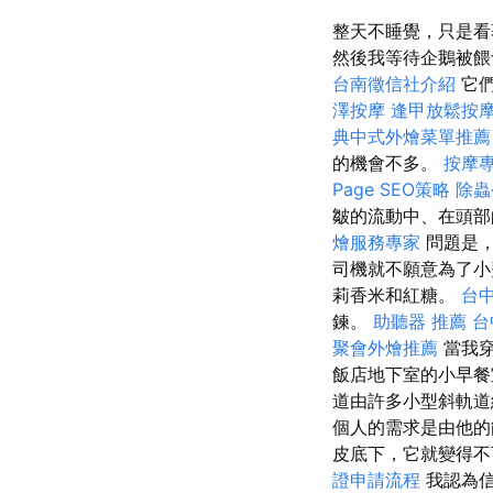
整天不睡覺，只是
然後我等待企鵝被
台南徵信社介紹
它們
澤按摩
逢甲放鬆按
典中式外燴菜單推薦
的機會不多。
按摩
Page SEO策略
除蟲
皺的流動中、在頭部
燴服務專家
問題是，
司機就不願意為了
莉香米和紅糖。
台
鍊。
助聽器 推薦
台
聚會外燴推薦
當我穿
飯店地下室的小早餐
道由許多小型斜軌
個人的需求是由他
皮底下，它就變得不
證申請流程
我認為信