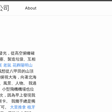
公司
About
一樣閃閃發光，從高空俯瞰確
堵塞、製造垃圾、互相
案
老鼠
花葬陽明山
...我想從八甲田的山頂
俯視大海，向著北海
、風景、人物。 我過
 小型飛機機場也位
二次，因為早上發現我
斯卡。 我幾乎總是獨
可可。
大里推拿
植牙