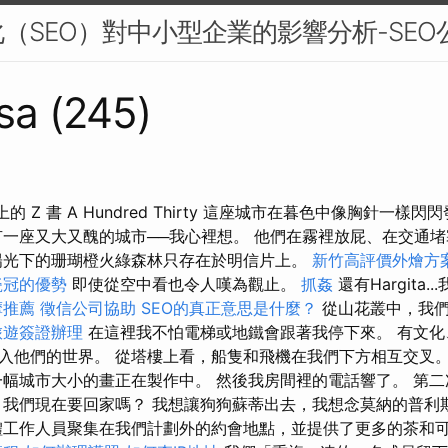
（SEO）對中小型企業的影響分析-SEO
sa (245)
ny：路上的 Z 書 A Hundred Thirty 這座城市在暮色中像胸針
有一座又大又醜的城市──我心裡想。 他們在霧裡放屁、在交通
陽光下的珊瑚橙火綠森林只存在於明信片上。
新竹高評價外燴方
瓷冠的優勢
即使從空中看也令人嘆為觀止。
抓姦
還有Hargita
摩推薦
徵信公司協助
SEO的真正意思是什麼？
從山花叢中，我們
旅遊簽證辦理
在這裡我不怕電梯或地鐵會跟著我停下來。 有文化
入他們的世界。 從塔樓上看，船隻和飛機在我們下方相互交叉。
一幅城市大小的畫正在製作中。 然後我房間裡的電話響了。 第
 我們現在要回家嗎？ 我想讓狗狗蘇蒂出去，我想念莫納的普利
體工作人員聚集在我們計劃外的約會地點，並提供了更多的茶和