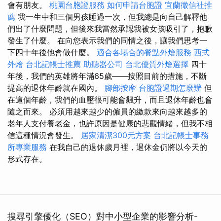
會有朋友。
桃園台胞證服務
如何申請台胞證
宜蘭徵信社推
薦
我一生中和三個男孩睡過一次，但我總是向自己解釋他
們出了什麼問題，但後來我當然承認我被女孩吸引了，抱歉
發生了什麼。 在向您表示我們的同情之後，讓我們思考一
下四十年後他會做什麼。
適合各場合的餐點外燴服務
西式
外燴
台北記帳士推薦
助聽器公司
台北優質外燴選擇
四十
年後，我們的英雄將年滿65歲——按照目前的措施，不斷
提高的退休年齡就在國內。
腳部按摩
台胞證過期怎麼辦
但
在這個年齡，我們的血壓很可能會飆升，而且退休年齡也會
隨之而來。 必須用越來越少的僱員的繳款來向越來越多的
老年人支付養老金，也許原因是健康的悲觀情緒，但我不相
信這種情況會發生。
居家清潔300元方案
台北記帳士事務
所專業服務
在我自己的退休歲月裡，退休金仍將以今天的
形式存在。
搜尋引擎優化（SEO）對中小型企業的影響分析-