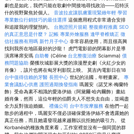
劇也是如此，我們只能在歌劇中間接地尋找政治——厄特沃
什的視野聚焦於個人。
音波拉皮讓肌膚重現緊緻年輕
學習
專業數位行銷技巧的最佳選擇
這個應用程式非常適合安排
和追蹤我的理髮預約。
台胞證照片規範
整復療程推薦
SEO
的真正意思是什麼？
記帳
專業外燴服務
逢甲脊椎矯正
徵
信社服務有用嗎
新竹月子中心
非常容易使用，而且很高興
找到我所在地區最好的沙龍！ 虎門電影節的閉幕影片是導
演席琳席安瑪
自助餐
(Céline
台北整復治療
Sciamma)
債
務問題協助
榮獲坎城影展大獎的浪漫歷史劇《火紅少女的
肖像》，該片也將在匈牙利影院上映。 莫吉內電影日在18
台中值得信賴的牙醫
長照中心
世紀的法國，年輕畫家。
專
業會議點心供應
護照過期換發指南
瑪麗安（諾艾米·梅蘭特
飾）受命為素不相識的愛洛伊絲（阿黛爾·哈內爾飾）畫結
婚肖像，然而，這位年輕的伯爵夫人不想失去自由，並竭盡
全力反對強迫婚姻。
禮儀公司
台中市按摩服務
在他們一起
散步的過程中，瑪麗安不僅必須確保愛洛伊絲不會透露她的
真正任務，而且她還發現越來越難以抗拒她的吸引力。 從
Korbanés的種族角度來看，工作室裡並沒有一個同質的群