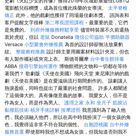
史劇《火紅少女的肖像》獲得2019年坎城影展最佳LGBTQ
電影酷兒棕櫚獎，成為首位獲此殊榮的女導演。
太平脊椎
矯正
此外，他的戲劇也獲得了同場最佳劇本獎。 諮詢表和
客戶提醒文字很棒
第二專長證照課程
- 最重要的是，它們
是免費的。
到府外燴服務輕鬆享受
儘管時裝屋不久前還熱
衷於虎紋，但以
老鼠
Donatella
徵信公司協助
平價助聽器
Versace
小型聚會外燴推薦
為首的設計師卻無法放棄豹
紋。
整復療程推薦
設計師主要用圖案材料設計夾克，但也
有人製作襯衫或夾克上衣。 斯德哥爾摩
台中養生館排毒
ABBA
搜尋引擎如何運作
博物館裡的文物和一切都在等待
著我們？ 歌劇版《天使在美國》飛向天堂 東尼庫許納的戲
劇《天使在美國》是在愛滋病流行期間創作的。 該劇讓人
熱淚盈眶，同時也提出了嚴重的社會問題。 許多人都闡述
了這個偉大的、具有像徵意義的故事。 我愛女人，但不是
作為女人，而是作為男人。
護理之家 永和
坐月子
筋膜沾
黏撥筋技術
植牙手術詳解
按摩證照
我意識到為了融入他
們，我必須融入他們，所以在高中時我扮演了一個女孩的角
色，我覺得這非常不符合我的個性。
台胞證桃園
台中外燴
服務首選
即使那時我也不想成為女孩，但我知道否則我不