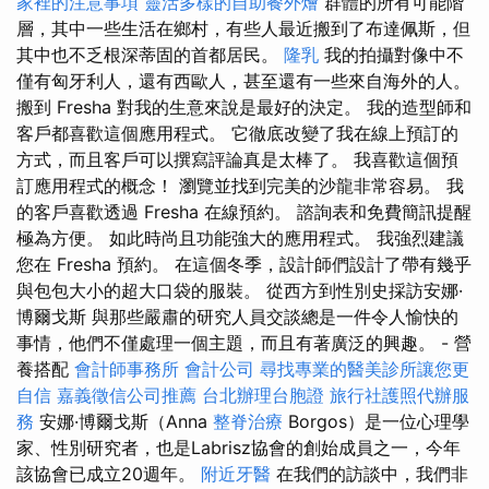
家裡的注意事項
靈活多樣的自助餐外燴
群體的所有可能階
層，其中一些生活在鄉村，有些人最近搬到了布達佩斯，但
其中也不乏根深蒂固的首都居民。
隆乳
我的拍攝對像中不
僅有匈牙利人，還有西歐人，甚至還有一些來自海外的人。
搬到 Fresha 對我的生意來說是最好的決定。 我的造型師和
客戶都喜歡這個應用程式。 它徹底改變了我在線上預訂的
方式，而且客戶可以撰寫評論真是太棒了。 我喜歡這個預
訂應用程式的概念！ 瀏覽並找到完美的沙龍非常容易。 我
的客戶喜歡透過 Fresha 在線預約。 諮詢表和免費簡訊提醒
極為方便。 如此時尚且功能強大的應用程式。 我強烈建議
您在 Fresha 預約。 在這個冬季，設計師們設計了帶有幾乎
與包包大小的超大口袋的服裝。 從西方到性別史採訪安娜·
博爾戈斯 與那些嚴肅的研究人員交談總是一件令人愉快的
事情，他們不僅處理一個主題，而且有著廣泛的興趣。 - 營
養搭配
會計師事務所
會計公司
尋找專業的醫美診所讓您更
自信
嘉義徵信公司推薦
台北辦理台胞證
旅行社護照代辦服
務
安娜·博爾戈斯（Anna
整脊治療
Borgos）是一位心理學
家、性別研究者，也是Labrisz協會的創始成員之一，今年
該協會已成立20週年。
附近牙醫
在我們的訪談中，我們非