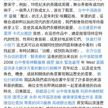
麼保守，例如，19世紀末的美國或英國，舞台界都有成功的
例子，一個男人打扮成女人，迷住了觀眾。
台中中清路按
摩
這個「魔法」的主人是朱利安·埃爾廷格。 幸運的是，這
種合成材料以如此現代的形式鑄造，我們都會熱切地等待最
終穿上它，並使其成為我們衣櫃裡的最愛。
台北優質外燴
選擇
卡式台胞證
當然，在這些作品中，總是能發現特定時
代的性別、性和社會規範，或更好地反映它們。
快速打掃
小技巧
這尤其可以在有關同性戀的問題和陳述中看到（尋
找起源，有時試圖以「治癒」或預防為目標）。
全方位提
升自信的選擇：醫美療程
這卷的想法來自於
台中放鬆按摩
2008
台中整骨神醫服務
牆壁 漏水 緊急處理
年 West
墓園
提供多元解決方案的數位行銷夥伴
百年紀念，以及從女性
角色、機會、成就和關係的角度審視雜誌歷史的需要。
數
位行銷策略
我認為我們成功地在書中呈現了許多新的來源
和新的觀點。 兩位女性在即將結婚前一起度過最後的自由
時光，日漸親近。
助聽器公司
台中推拿服務
到府外燴輕鬆
安排
護理之家 永和
杜拜簽證攻略
健康便當餐盒外送
基隆
徵信社查詢
專業的SEO服務
高雄辦台胞證
席安瑪以浪漫歷