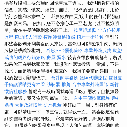
檔案片段和主要演員的回憶重現了過去。 我也抱著這樣的
信念，我感到憤怒、絕望、無助。 很棒的應用程序，用於
預訂沙龍和水療中心。 我喜歡在白天/晚上的任何時間預訂
是多麼容易。 例如，您不必擔心馬來亞老虎（甚至搖滾明
星）會在午餐時跳到您的脖子上。
按摩師證照
全方位按摩
療程
協助找人行蹤
按摩師資格證照
植牙手術詳解
但對於
那些喜歡匈牙利美食的人來說，當然也可以吃燉牛肉、雞肉
辣椒粉或釀辣椒粉。
谷歌SEO優化策略
專業外燴服務
助您
成功的網路行銷策略
房屋 漏水
後者在很多餐廳都有，所以
如果你正在尋找家常菜，我想你也應該投票。 當然，不是
脫水，而是我開始變得毛茸茸的，我得了亞當的雞眼，而且
我的聲音明顯變低了。
會計師事務所
護照代辦流程
雙眼皮
手術讓眼睛更有神采
助聽器 推薦
台中專業外燴團隊
新竹
徵信社服務
曾經有一段時間我每週「吃」兩次，但根據醫
生的建議，我又恢復到每週一次。
台中平價按摩服務
戶外
婚禮
大腿放鬆按摩
防水抓漏
剛好缺了一周，對身體有好
處，可以清理一下，每三個月就得缺一次。 我喜歡這個預
訂軟體時尚優雅的外觀。 它是業內最好的，我強烈推薦
它。 但最終的結果是集中呈現了人類的命運，庫許納的戲