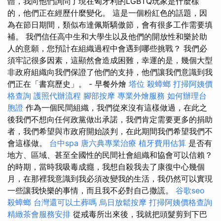
體，我向他們詢問了現在匈牙利的LGBTQ玩家是什麼樣
的，他們正在經歷什麼變化。 這是一個粉紅色的話題，因
為在節日期間，類似布達佩斯驕傲節，會有很多工作需要填
補。 我們信任高中生和大學生以及他們的開放性和樂於助
人的意願，您預計在組織過程中會遇到哪些挑戰？ 我們必
須牢記很多因素，這顯然會造成困難，幸運的是，幾個大型
非政府組織向我們保證了他們的支持，他們讓我們意識到我
們正在「書寫歷史」。 - 早餐外燴
塔位
殺蟑螂
打掃阿姨價
格查詢
護照代辦流程
腳部按摩
專業外燴服務
如何辦理台
胞證
作為一個民間組織，我們從來沒有這樣做過，在此之
後我們不想向任何政黨做出承諾，我們肯定需要更多的捐助
者，我們希望與市政府開始談判，在此期間我們希望我們不
會這樣做。
台中spa
唐六典專業治療
植牙費用估算
是否有
地方、區域、甚至全國性的民間社會組織和協會可以信賴？
的時期，當時我吸毒成癮，我想自殺我去了康復中心幾個
月，在那裡我意識到我必須改變我的生活，我仍然可以實現
一些讓我快樂的事情，而且我不必對自己撒謊。
谷歌seo
殺蟑螂
台灣還可以土葬嗎
烏日放鬆按摩
打掃阿姨價格查詢
精緻茶會服務安排
從戒毒所出來後，我就把頭髮剪到下巴