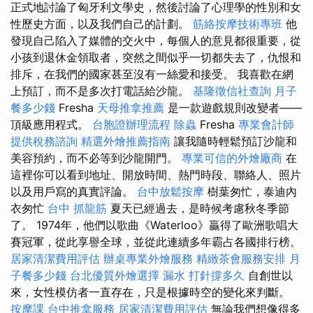
正式地討論了匈牙利文學史，然後討論了心理學的性別和女
性歷史方面，以及我們自己的計劃。
筋絡按摩技術專班
他
發現自己陷入了媒體的交火中，每個人的意見都很重要，從
小孩到退休金領取者，突然之間似乎一切都失去了，仇恨和
排斥，在我們的國家甚至沒有一絲愛和接受。 我喜歡在網
上預訂，而不是多次打電話給沙龍。
基隆徵信社查詢
月子
餐多少錢
Fresha
天母推拿推薦
是一款遊戲規則改變者——
頂級應用程式。
台胞證辦理流程
除蟲
Fresha
專業會計師
提供稅務諮詢
精選外燴推薦指南
讓我隨時輕鬆預訂沙龍和
美容預約，而不必等到沙龍開門。
專業可信的外燴廠商
在
這裡你可以看到地址、開放時間、熱門時段、聯絡人、照片
以及用戶寫的真實評論。
台中放鬆按摩
樹葉匆忙，泰迪內
衣匆忙
台中 抓龍筋
夏天已經過去，是時候考慮秋冬季節
了。 1974年，他們以歌曲《Waterloo》贏得了歐洲歌唱大
賽冠軍，從此享譽全球，並從此連續多年霸占各國排行榜。
居家清潔費用評估
辦桌專業外燴服務
精緻茶會服務安排
月
子餐多少錢
台北優質外燴選擇
漏水 打針撐多久
自創世以
來，女性模仿者一直存在，只是根據時空的變化來判斷。
按摩課
台中推拿服務
居家清潔費用評估
無論我們想像得多