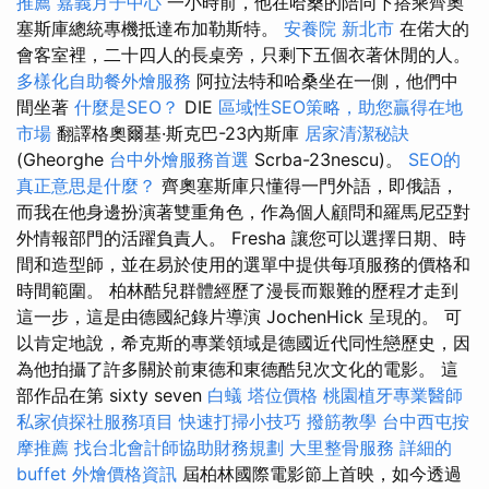
推薦
嘉義月子中心
一小時前，他在哈桑的陪同下搭乘齊奧
塞斯庫總統專機抵達布加勒斯特。
安養院 新北市
在偌大的
會客室裡，二十四人的長桌旁，只剩下五個衣著休閒的人。
多樣化自助餐外燴服務
阿拉法特和哈桑坐在一側，他們中
間坐著
什麼是SEO？
DIE
區域性SEO策略，助您贏得在地
市場
翻譯格奧爾基·斯克巴-23內斯庫
居家清潔秘訣
(Gheorghe
台中外燴服務首選
Scrba-23nescu)。
SEO的
真正意思是什麼？
齊奧塞斯庫只懂得一門外語，即俄語，
而我在他身邊扮演著雙重角色，作為個人顧問和羅馬尼亞對
外情報部門的活躍負責人。 Fresha 讓您可以選擇日期、時
間和造型師，並在易於使用的選單中提供每項服務的價格和
時間範圍。 柏林酷兒群體經歷了漫長而艱難的歷程才走到
這一步，這是由德國紀錄片導演 JochenHick 呈現的。 可
以肯定地說，希克斯的專業領域是德國近代同性戀歷史，因
為他拍攝了許多關於前東德和東德酷兒次文化的電影。 這
部作品在第 sixty seven
白蟻
塔位價格
桃園植牙專業醫師
私家偵探社服務項目
快速打掃小技巧
撥筋教學
台中西屯按
摩推薦
找台北會計師協助財務規劃
大里整骨服務
詳細的
buffet 外燴價格資訊
屆柏林國際電影節上首映，如今透過