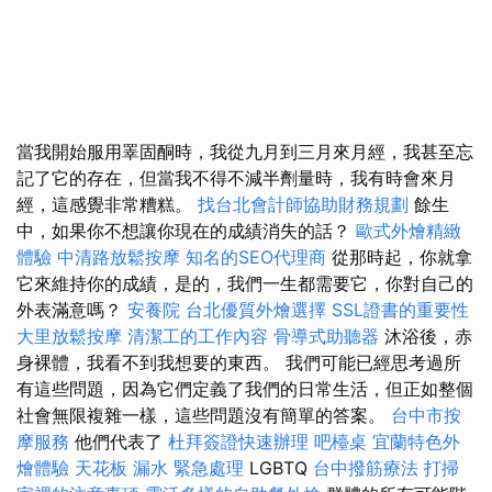
當我開始服用睪固酮時，我從九月到三月來月經，我甚至忘
記了它的存在，但當我不得不減半劑量時，我有時會來月
經，這感覺非常糟糕。
找台北會計師協助財務規劃
餘生
中，如果你不想讓你現在的成績消失的話？
歐式外燴精緻
體驗
中清路放鬆按摩
知名的SEO代理商
從那時起，你就拿
它來維持你的成績，是的，我們一生都需要它，你對自己的
外表滿意嗎？
安養院
台北優質外燴選擇
SSL證書的重要性
大里放鬆按摩
清潔工的工作內容
骨導式助聽器
沐浴後，赤
身裸體，我看不到我想要的東西。 我們可能已經思考過所
有這些問題，因為它們定義了我們的日常生活，但正如整個
社會無限複雜一樣，這些問題沒有簡單的答案。
台中市按
摩服務
他們代表了
杜拜簽證快速辦理
吧檯桌
宜蘭特色外
燴體驗
天花板 漏水 緊急處理
LGBTQ
台中撥筋療法
打掃