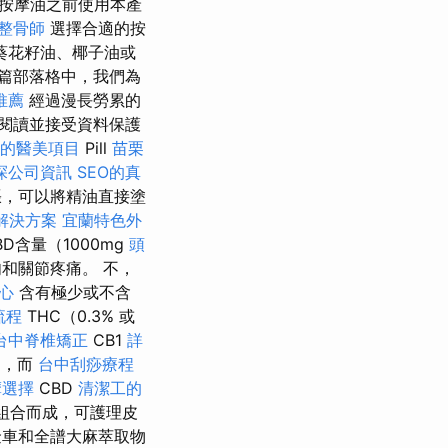
按摩油之前使用本產
整骨師
選擇合適的按
葵花籽油、椰子油或
篇部落格中，我們為
推薦
經過漫長勞累的
閱讀並接受資料保護
的醫美項目
Pill
苗栗
探公司資訊
SEO的真
張，可以將精油直接塗
解決方案
宜蘭特色外
含量（1000mg
頭
和關節疼痛。 不，
心
含有極少或不含
流程
THC（0.3% 或
台中脊椎矯正
CB1
詳
中，而
台中刮痧療程
摩選擇
CBD
清潔工的
組合而成，可護理皮
車和全譜大麻萃取物