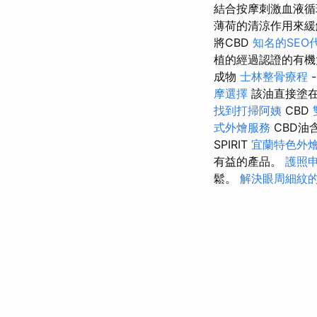
結合按摩刺激血液
薄荷的清涼作用來緩
將CBD
知名的SEO
植的經過認證的有
成物
士林整骨療程
摩選擇
該油直接塗
找到打掃阿姨
CBD
式外燴服務
CBD
SPIRIT
宜蘭特色外
有益的產品。
護照
鬆。
解決眼周細紋