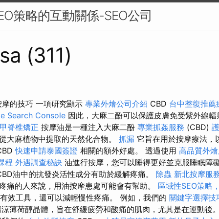
EO策略的互動關係-SEO公司
sa (311)
放鬆按摩的技巧 一項研究顯示
專業外燴公司介紹
CBD
台中整復推薦
Search Console
因此，大麻二酚可以保護皮膚免受紫外線輻
甲脊椎矯正
按摩油是一種注入大麻二酚
專業抓姦服務
(CBD)
從大麻植物中提取的天然化合物。
抓漏
它旨在用於按摩療法，
CBD
快速申請泰國簽證
相關的額外好處。 透過使用
高品質外燴
課程
外遇調查秘訣
油進行按摩，您可以睡得更好並克服睡眠障
CBD油中的抗發炎活性成分有助於緩解疼痛。
除蟲
新北按摩服
疼痛的人來說，用油按摩患處可能會有幫助。
區域性SEO策略
的有效工具，還可以減輕慢性疼痛。 例如，我們的
關鍵字選擇技
涼薄荷醇晶體，旨在舒緩疲勞和酸痛的肌肉，尤其是在運動後