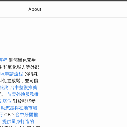
About
療程
調節黑色素生
射和氧化壓力等外部
護照申請流程
的特殊
以促進放鬆，並可能
服務
台中整復推薦
礙。
苗栗外燴服務推
務
塔位
對於那些受
，助您贏得在地市場
巧
CBD
台中牙醫推
。
提供量身打造的