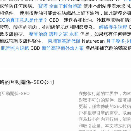
癒或預防任何疾病。
寶塔
全面了解台胞證
使用本網站即表示您同
和條件。 使用按摩油可能會在紡織品上留下油污，因此請務必
SEO的真正意思是什麼？
CBD、迷迭香和松油、沙棘萃取物和清
疲勞、酸痛的肌肉，並能緩解肌肉和關節發炎。
經絡養生課程
多數皮膚類型。
整脊治療
護理之家 永和
但是，如果您有任何特定
標籤或諮詢皮膚科醫生。
柬埔寨簽證代辦
Naturecan
月子餐多少
台胞證照片規範
CBD
新竹高評價外燴方案
產品和補充劑的獨家
略的互動關係-SEO公司
互動關係-SEO
在數位行銷的世界中，內容
對密不可分的夥伴。隨著
更新，僅靠傳統的SEO技
戶和搜尋引擎的需求。取
容為核心的內容行銷，能
和吸引流量。本文將探討內