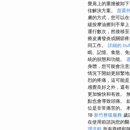
覺肩上的重擔被卸
佳解決方案。
苗栗
膚的方式，您可以在
緩按摩油擦到手掌
運行數次，然後移
療皮膚發炎或關節疼
同工作。
詳細的 bu
眠、記憶、食慾、免
統的狀態和功能。
身體，您可能會注意
情況下開始更頻繁
烈的疼痛，這可能是
感覺良好之外，還有
更加愉快和有效。 
點也會導致頭痛。 
位是非常痛苦的。 
18
新竹整復服務
歲
在使用前諮詢您的
理流程
所有商標和版