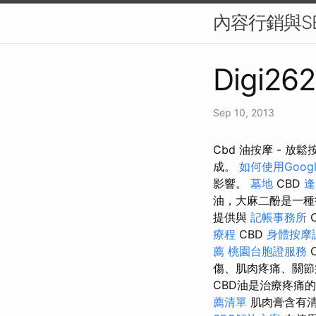
內容行銷與S
Digi262
Sep 10, 2013
Cbd 油按摩 - 
成。
如何使用Google 
影響。
墓地
CBD
逢
油，大麻二酚是一種
提供與
記帳事務所
療程
CBD
身體按摩
薦
桃園台胞證服務
傷、肌肉疼痛、關節
CBD油是治療疼痛
薦清單
肌肉膏含有清