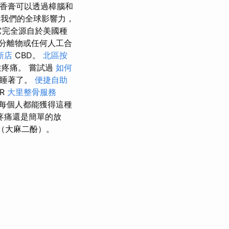
D香膏可以透過樟腦和
我們的全球影響力，
完全源自於美國種
分離物或任何人工合
新店
CBD。
北區按
疼痛。 嘗試過
如何
中睡著了。
便捷自助
OR
大里整骨服務
每個人都能獲得這種
疼痛還是簡單的放
（大麻二酚）。