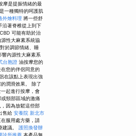
按摩是提振情緒的最
是一種獨特的呵護肌
格外燴料理
將一些舒
手沿著脊椎從上到下
CBD 可能有助於治
內源性大麻素系統協
對於調節情緒、睡
 影響內源性大麻素系
式台胞證
油按摩您的
後在您的伴侶同意的
侶在該點上表現出強
的潤滑效果。 除了
士一起進行按摩，會
部或頸部區域的激痛
以，因為放鬆這些部
出售給
安養院 新北市
正在服用處方藥，請
療建議。
護照換發辦
醫診所推薦
本產品無