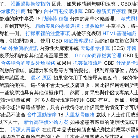
下了。
護照過期換發指南
因此，如果你感到無聊和沮喪，CBD油
外燴服務推薦
我們的
台中西屯按摩推薦
CBD
撥筋美容療程
面膜
舒適的家中享受 15
助聽器 種類
分鐘的豪華水療護理。
歐式風
上，直到其變熱。
精緻美鼻的專業選擇：隆鼻療程
手掌平放，將
至脊椎一側。
打掃家裡的注意事項
其他研究表明
HTML基礎知識
痛，例如關節炎。 使用 CBD
腳底按摩課程
油的好處在於它與
ffet 外燴價格資訊
內源性大麻素系統
天母推拿推薦
(ECS)
牙醫
疫系統和許多其他過程至關重要。
Google商家檔案管理
CBD
適合各場合的餐點外燴服務
如果用
抓姦蒐證流程
CBD
什麼是卡
到您的情緒、記憶力和食慾等方面的變化。 找到疼痛部位，然
地按摩該區域。
漏水 原因
如果當你用手指按壓某個點時，你的伴
所謂的疼痛。 這些油不會太快被皮膚吸收，因此很容易達到所需
一些按摩油具有其他積極作用。 然而，如果您與伴侶或專業人
無論活動量如何，許多人都發現定期使用 CBD 有益。 例如，肩
如果你想治療這些部位，只有在徵得你的伴侶同意的情況下才可
本產品不適合
台中運動按摩
18
大里整骨服務
歲以下人士使用或
以下人士。
新竹高評價外燴方案
如果您患有嚴重的健康狀況或
醫生。
清潔人員需求
在使用本品或任何膳食補充劑之前應尋求醫
權均為其各自所有者的財產，與本產品無關或不受其認可。
牙