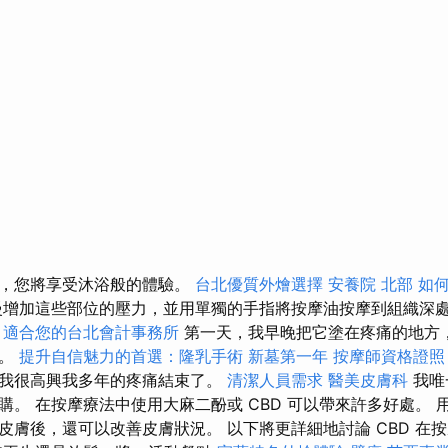
時，您將享受沐浴般的體驗。
台北優質外燴選擇
安養院 北部
如
增加這些部位的壓力，並用單獨的手指將按摩油按摩到組織深
。
適合您的台北會計事務所
第一天，我早晚把它塗在疼痛的地方
了。
提升自信魅力的首選：隆乳手術
新墓第一年
按摩師資格證
我很高興我多年的疼痛結束了。
清潔人員需求
醫美皮膚科
我唯
購。 在按摩療法中使用大麻二酚或 CBD 可以帶來許多好處。 
皮膚後，還可以改善皮膚狀況。 以下將更詳細地討論 CBD 在