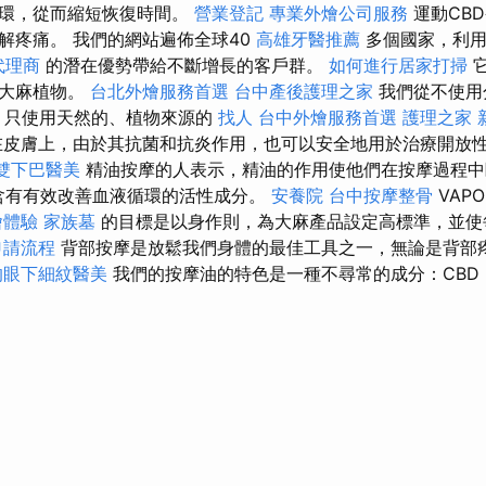
循環，從而縮短恢復時間。
營業登記
專業外燴公司服務
運動CB
解疼痛。 我們的網站遍佈全球40
高雄牙醫推薦
多個國家，利用
代理商
的潛在優勢帶給不斷增長的客戶群。
如何進行居家打掃
它
機大麻植物。
台北外燴服務首選
台中產後護理之家
我們從不使用
- 只使用天然的、植物來源的
找人
台中外燴服務首選
護理之家 
在皮膚上，由於其抗菌和抗炎作用，也可以安全地用於治療開放性
雙下巴醫美
精油按摩的人表示，精油的作用使他們在按摩過程
油含有有效改善血液循環的活性成分。
安養院
台中按摩整骨
VAP
燴體驗
家族墓
的目標是以身作則，為大麻產品設定高標準，並使
申請流程
背部按摩是放鬆我們身體的最佳工具之一，無論是背部
的眼下細紋醫美
我們的按摩油的特色是一種不尋常的成分：CBD