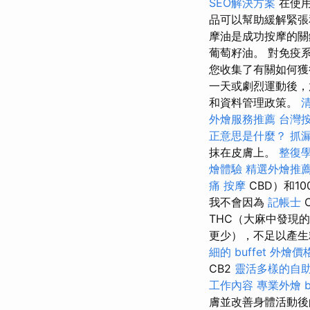
SEO解決方案
在使
品可以幫助緩解緊
摩油是成功按摩的
葡萄籽油。 對免疫
您收集了有關如何獲
一天或劇烈運動後
和資料管理政策。
外燴服務推薦
台灣
正意思是什麼？
抓
抹在皮膚上。
整復
燴體驗
精選外燴推
痛 按摩
CBD）和1
我不會因為
記帳士
THC（大麻中發現的
更少），不足以產生
細的 buffet 外燴
CB2
靈活多樣的自
工作內容
專業外燴 bu
膚並改善身體活動