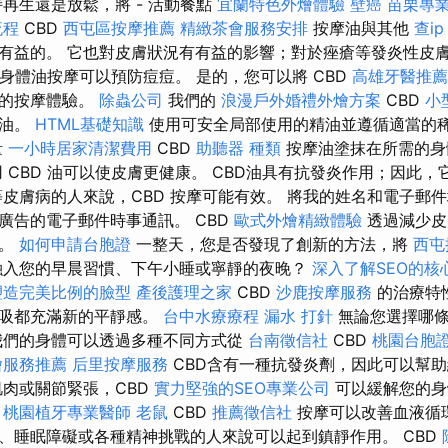
再生還是放鬆，將 - 活動餐點
宜蘭特色外燴體驗
壁癌
苗栗專
流程
CBD
西屯區按摩推薦
精緻茶會服務安排
按摩油與其他
查ip
有益的。 它也對皮膚狀況有有益的影響；對於痤瘡等發炎性皮
身體油按摩可以預防痘痘。 是的，您可以將 CBD
高雄牙醫推薦
您的按摩體驗。
除蟲公司
我們的
浪漫戶外婚禮外燴方案
CBD
小
精油。
HTML基礎知識
使用可安全局部使用的精油並遵循適當的
量
一小時居家清潔費用
CBD
助聽器 種類
按摩油塗抹在所需的身
 CBD 油可以使皮膚更健康。 CBD油具有抗發炎作用；因此
等皮膚病的人來說，CBD 按摩可能有效。 將我的姓名和電子郵
廣告的電子郵件時事通訊。 CBD
歐式外燴精緻體驗
透過減少皮
疵。
如何申請台胞證
一整天，您是否發現了創新的方法，將
西屯
融入您的早晨習慣、下午小睡或寧靜的夜晚？
深入了解SEO的核
塑造完美比例的臉型
產後護理之家
CBD
沙鹿按摩服務
的治療特
呼吸都充滿新的平靜感。
台中水療療程
漏水 打針
無論您選擇哪條
我們的身體可以透過多種不同方式從
台南徵信社
CBD
桃園台胞
燴服務推薦
后里按摩服務
CBD含有一種抗發炎劑，因此可以幫
肉或關節緊張，CBD
實力堅強的SEO專業公司
可以緩解您的身
。
桃園植牙專業醫師
老鼠
CBD
推薦徵信社
按摩可以改善血液循
、睡眠障礙或各種精神挑戰的人來說可以起到鎮靜作用。 CBD