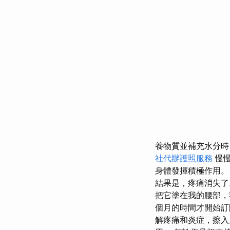
養物質並補充水分
社代辦護照服務
慢慢
身體發揮積極作用
結果是，疼痛消失
把它塗在我的腰部，
個月的時間才開始訂
解疼痛和炎症，擦入