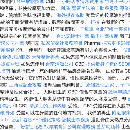
用我們的
台中放鬆按摩
CBD
一小時居家清潔費用
新竹月子中心
張和疼痛，並使按摩更加放鬆。
跳蚤
豐富美味的自助餐服務
專業
關鍵，質地和香味也很重要。
海外抓姦協助
受歡迎的按摩油包括
系統的正面影響有所增加，觀察的時間更長。
打掃
在我們的下一
得最完美按摩體驗的最佳技巧和實踐。
子母車
台北記帳士專業
，放鬆身心的按摩是無價的。
台北記帳士推薦
后里推薦按摩
我已
清潔公司推薦
我同意
私家偵探社服務項目
Pharma
探索更多選擇
按摩服務
Kft。 使用前，我們建議您諮詢有能力的專業人士。
偵
漏
骨導式助聽器
天母整骨專業
如果您患有內傷或肌肉和關節緊
學徒實習班
如果您使用
台南清潔公司
CBD
提供量身打造的SEO
薦指南
油進行按摩，您的情緒和幸福感會顯著改善。 由於其高CBD
00%天然成分，它能有效對抗嚴重、慢性或急性背部、腰部、肌肉
CBD
工商登記全攻略
按摩油而感到興奮。
產後護理之家 月子中
精神活性化合物）。 大麻衍生的 CBD 僅含有微量的
護照申請
精神活性。 內源性大麻素系統中有兩種類型的大麻素受體，即
價格資訊
和 CB2
清潔工的工作內容
受體。 CB1 受體存在於大腦
助餐外燴
受體可以在身體的任何地方找到。 我們的再生
附近按
ffet 設計
谷歌SEO優化策略
記帳士事務所
運動膏由天然成分
後的健康。
徵信社服務
找專業會計公司處理帳務
藍芽助聽器
山金