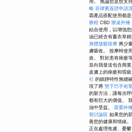
用。 無論您是想支持
略
菲律賓簽證申請
霜產品搭配使用都是
療程
CBD
辦桌外燴
結合使用，以增強
油已經含有薰衣草
身體放鬆按摩
將少
膚吸收。 按摩時使用
炎。 對於患有痤瘡
並向我發送包含商業
皮膚上的痤瘡和瑕
社
的鎮靜特性無縫
現了將
墊下巴手術
的新方法，讓每次
都有巨大的價值。 
油中受益。
苗栗外
骨討論區
如果您的肌
善您的健康和情緒
正在處理焦慮、憂鬱