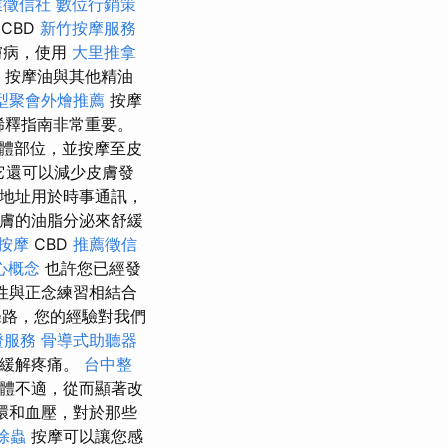
業徵信社
數位行銷策
CBD
新竹按摩服務
膚病，使用
大里推拿
按摩油與其他精油
型聚會外燴推薦
按摩
稀釋指南非常重要。
體部位，並按摩至皮
，它還可以減少皮膚發
件地址用於時事通訊，
膚的油脂分泌來舒緩
按摩
CBD
推薦徵信
心概念
也許您已經發
性與正念練習相結合
路，您的經驗對我們
證服務
骨導式助聽器
助緩解疼痛。
台中整
體不適，從而顯著改
環和血壓，對於那些
除蟲
按摩可以讓您感