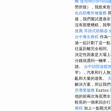
螂
使用WordPress
勞所致），我愈來愈
化自助餐外燴服務
我
後，我們嘗試透過
沒有那麼糟糕，我學
推薦
耳掛式助聽器
台中養生療程
作為
迪一起計劃了這一點
往返距離完全相同
決定性因素是大壩
分鐘就遇到一輛車，
蹌。
台中頭部放鬆
窄），汽車和行人無
亂和大量的遊客。
解決方案，所以我們
所專業服務
Esztos
他的前兩次海底潛水
較長的一側來回步
療程
加上一點觀光和