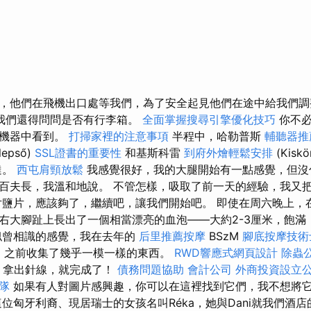
，他們在飛機出口處等我們，為了安全起見他們在途中給我們
我們還得問問是否有行李箱。
全面掌握搜尋引擎優化技巧
你不必
在機器中看到。
打掃家裡的注意事項
半程中，哈勒普斯
輔聽器推
lepső)
SSL證書的重要性
和基斯科雷
到府外燴輕鬆安排
(Kiskö
達。
西屯肩頸放鬆
我感覺很好，我的大腿開始有一點感覺，但沒
百夫長，我溫和地說。 不管怎樣，吸取了前一天的經驗，我又
片鹽片，應該夠了，繼續吧，讓我們開始吧。 即使在周六晚上，
右大腳趾上長出了一個相當漂亮的血泡——大約2-3厘米，飽滿
似曾相識的感覺，我在去年的
后里推薦按摩
BSzM
腳底按摩技術
案
之前收集了幾乎一模一樣的東西。
RWD響應式網頁設計
除蟲
，拿出針線，就完成了！
債務問題協助
會計公司
外商投資設立
隊
如果有人對圖片感興趣，你可以在這裡找到它們，我不想將
這位匈牙利裔、現居瑞士的女孩名叫Réka，她與Dani就我們酒