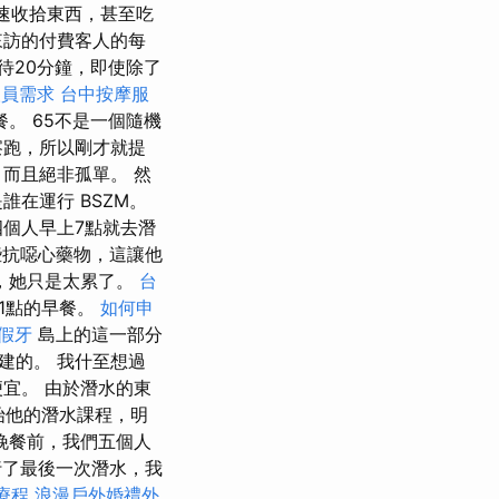
速收拾東西，甚至吃
來訪的付費客人的每
待20分鐘，即使除了
人員需求
台中按摩服
。 65不是一個隨機
察跑，所以剛才就提
而且絕非孤單。 然
在運行 BSZM。
個人早上7點就去潛
些抗噁心藥物，這讓他
，她只是太累了。
台
1點的早餐。
如何申
假牙
島上的這一部分
建的。 我什至想過
宜。 由於潛水的東
始他的潛水課程，明
晚餐前，我們五個人
行了最後一次潛水，我
療程
浪漫戶外婚禮外