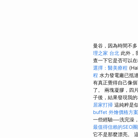
曼谷，因為時間不多
理之家 台北
此外，
查一下它是否可以
選擇：醫美療程
(Ha
程
水力發電廠已抵
有真正覺得自己像個
了。 兩塊凝膠，四
子後，結果發現我的
居家打掃
這純粹是
buffet 外燴價格方
一些經驗──洗完澡
最值得信賴的SEO團
它不是那麼漂亮。 