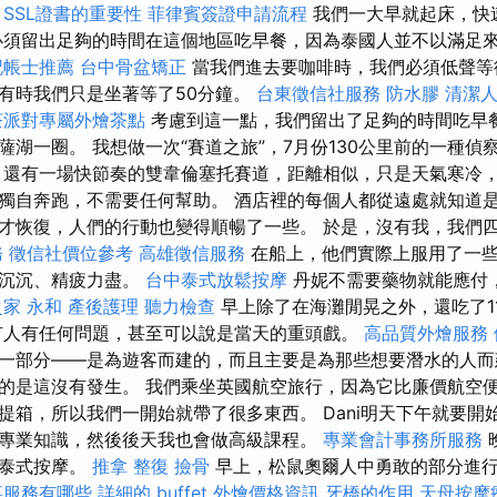
。
SSL證書的重要性
菲律賓簽證申請流程
我們一大早就起床，快
須留出足夠的時間在這個地區吃早餐，因為泰國人並不以滿足
記帳士推薦
台中骨盆矯正
當我們進去要咖啡時，我們必須低聲等
有時我們只是坐著等了50分鐘。
台東徵信社服務
防水膠
清潔
茶派對專屬外燴茶點
考慮到這一點，我們留出了足夠的時間吃早餐
薩湖一圈。 我想做一次“賽道之旅”，7月份130公里前的一種偵
，還有一場快節奏的雙韋倫塞托賽道，距離相似，只是天氣寒冷，
獨自奔跑，不需要任何幫助。 酒店裡的每個人都從遠處就知道是誰
才恢復，人們的行動也變得順暢了一些。 於是，沒有我，我們四
務
徵信社價位參考
高雄徵信服務
在船上，他們實際上服用了一
昏沉沉、精疲力盡。
台中泰式放鬆按摩
丹妮不需要藥物就能應付
家 永和
產後護理
聽力檢查
早上除了在海灘閒晃之外，還吃了1
人有任何問題，甚至可以說是當天的重頭戲。
高品質外燴服務
一部分——是為遊客而建的，而且主要是為那些想要潛水的人而
的是這沒有發生。 我們乘坐英國航空旅行，因為它比廉價航空便
提箱，所以我們一開始就帶了很多東西。 Dani明天下午就要開
專業知識，然後後天我也會做高級課程。
專業會計事務所服務
了泰式按摩。
推拿 整復
撿骨
早上，松鼠奧爾人中勇敢的部分進
事服務有哪些
詳細的 buffet 外燴價格資訊
牙橋的作用
天母按摩