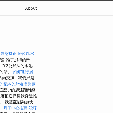
About
中體態矯正
塔位風水
們討論了損壞的部
，在3公尺深的水池
水的話。
如何進行居
風雨交加，我們只是
心
精緻的外燴擺盤靈
這麼少的超遠距離經
著把它們從我身邊推
是，我甚至能夠加快
。
月子中心推薦
殺蟑