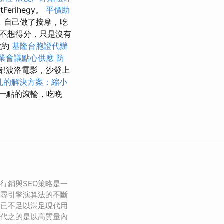
rihegy。
平價助
，自己做了按摩，吃
不想得分，只是沒有
大約
基隆台胞證代辦
業會議點心供應
防
部波洛電影，沙發上
孔的解決方案：縮小
心一點的滾輪，吃晚
行銷與SEO策略是一
搜尋引擎演算法的不斷
術已不足以滿足現代用
而代之的是以高質量內