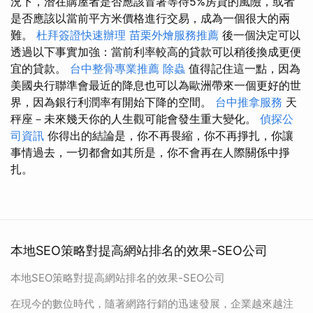
況下，潛在購屋者是否應該冒著等待5%房貸的風險，或者
是否應該以當前平方米價格進行交易，成為一個很大的兩
難。
杜拜簽證快速辦理
苗栗外燴服務推薦
後一個決定可以
透過以下事實加強：當前利率較高的貸款可以稍後換成更便
宜的貸款。
台中整骨專業推薦
除蟲
值得記住這一點，因為
美國央行聯準會最近的降息也可以為歐洲帶來一個更好的世
界，因為銀行利潤率有開始下降的空間。
台中推拿服務
天
秤座－未來幾天你的人生觀可能會發生重大變化。
偵探公
司資訊
你得出的結論是，你不再畏縮，你不再掙扎，你讓
事情過去，一切都會如其所是，你不會再在人際關係中掙
扎。
本地SEO策略對提高網站排名的效果-SEO公司
本地SEO策略對提高網站排名的效果-SEO公司
在現今的數位時代，隨著網路行銷的迅速發展，企業越來越注