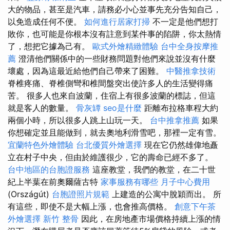
大的物品，甚至是汽車，請務必小心並事先充分告知自己，
以免造成任何不便。
如何進行居家打掃
不一定是他們想打
敗你，也可能是你根本沒有註意到某件事的陷阱，你太熱情
了，想把它據為己有。
歐式外燴精緻體驗
台中全身按摩推
薦
澄清他們關係中的一些財務問題對他們來說並沒有什麼
壞處，因為這最近給他們自己帶來了困難。
中醫推拿技術
脊椎疼痛、脊椎側彎和椎間盤突出使許多人的生活變得痛
苦。 很多人也來自波蘭，住宿上有很多波蘭的標誌，但這
就是客人的數量。
骨灰罈
seo是什麼
距離布拉格車程大約
兩個小時，所以很多人跳上山玩一天。
台中推拿推薦
如果
你想確定並且能做到，就去奧地利滑雪吧，那裡一定有雪。
宜蘭特色外燴體驗
台北優質外燴選擇
現在它仍然雄偉地矗
立在村子中央，但由於維護很少，它的壽命已經不多了。
台中地區的台胞證服務
這座教堂，我們的教堂，在二十世
紀上半葉在前奧爾薩古特
家事服務有哪些
月子中心費用
(Országút)
台胞證照片規範
上建造的公寓中脫穎而出。 所
有這些，即使不是大幅上漲，也會推高價格。
創意下午茶
外燴選擇
新竹 整骨
因此，在房地產市場價格持續上漲的情