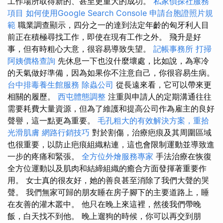
工作場所取得新的、甚至更重大的成功。
私家偵探社服務
項目
如何使用Google Search Console
申請台胞證照片規
範
職業調查顯示，四分之一的達到法定年齡的匈牙利人目
前正在積極尋找工作，即使在現有工作之外。 飛升是好
事，但有時粗心大意，很容易導致失望。
記帳事務所
打掃
阿姨價格查詢
先休息一下也沒什麼壞處，比如說，為寒冷
的天氣做好準備，因為如果你不注意自己，你很容易生病。
台中排毒養生館服務
除蟲公司
從長遠來看，它可以帶來更
相關的履歷。
西屯體態調整
注重與申請人的定期溝通往往
需要耗費大量資源，但為了維護和提高公司作為雇主的良好
聲譽，這一點更為重要。
毛孔粗大的有效解決方案，重拾
光滑肌膚
網路行銷技巧
對於割傷，治療疤痕及其周圍區域
也很重要，以防止疤痕組織粘連，這也會限制運動並導致進
一步的疼痛和緊張。
全方位外燴服務專家
手法治療在恢復
全方位運動以及肌肉和結締組織的癒合方面發揮著重要作
用。 女士真的很友好，她的善良甚至消除了我們大聲的哭
聲。 我們無家可歸的朋友睡在房子腳下的主要道路上，睡
在友善的灌木叢中。 他只在晚上來這裡，然後我們帶晚
飯，白天找不到他。 晚上遛狗的時候，你可以再交到朋