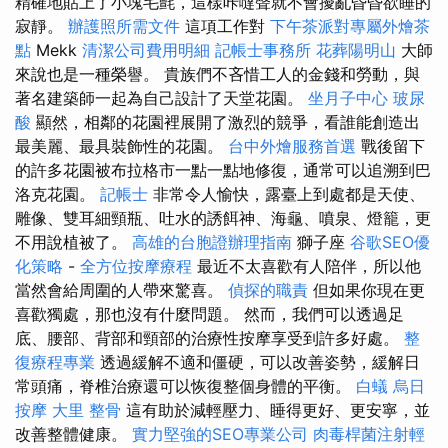
精確地貼上了小塊毛氈，這樣咔噠聲就不會擾亂昏昏欲睡的
寂靜。
辦護照所需文件
這項工作對
下午茶派對專屬外燴茶
點
Mekk
清潔公司費用明細
記帳士事務所
花葬陽明山
大師
來說也是一種榮譽。 貴族們不吝惜工人的金錢和勞動，與
著名建築師一起為自己設計了天堂花園。
坐月子中心
玻尿
酸
顯然，相鄰的花園裡展開了激烈的競爭，看誰能創造出
最美麗、最具裝飾性的花園。
台中外燴服務首選
戰後留下
的許多花園被布拉格市一點一點地修復，通常可以追溯到巴
洛克花園。
記帳士
非常令人愉快，露臺上到處都是天使、
雕像、雙耳細頸瓶、吐水的誘餌神、海龜、噴泉、燈籠，更
不用說植被了。
高雄的台胞證辦理指南
獅子座
谷歌SEO優
化策略
-
全方位按摩療程
最近不太喜歡有人陪伴，所以他
當然會給周圍的人帶來驚喜。
偵探的職責
但如果你現在更
喜歡獨處，那也沒有什麼問題。 然而，我們可以透過足
底、腰部、背部和頸部的治療性按摩享受到許多好處。
整
復療程專業
透過緩解不適和僵硬，可以改善姿勢，緩解日
常頭痛，脊椎治療還可以恢復整個身體的平衡。
白蟻
烏日
按摩
大里 整骨
這有助於減輕壓力、睡得更好、更安寧，並
改善整體健康。
實力堅強的SEO專業公司
肉毒桿菌注射輕