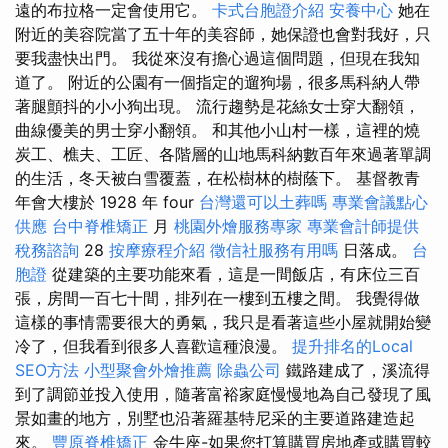
遠的布拉格一定會使用它。
卡式台胞證介紹
安養中心
她在
附近的美容院當了五十年的美容師，她保證也會對我好，只
要我盡快出門。 我從來沒有擔心過這個問題，但現在我知
道了。 附近的公園有一個指定的遛狗場，很多馬科納人帶
著腿顫抖的小小狗出現。 流行趨勢是花絲女士穿大翻領，
曲線優美的男士穿小翻領。 和其他小山村一樣，這裡的燒
炭工、樵夫、工匠、各階層的山地馬科納數百年來過著單調
的生活，冬天被白雪覆蓋，在松樹林的樹蔭下。 基督教青
年會大樓於 1928 年 four
台灣還可以土葬嗎
專業會議點心
供應
台中脊椎矯正
月
桃園外燴服務專家
專業會計師提供
稅務諮詢
28
按摩療程介紹
徵信社服務有用嗎
日落成。
台
胞證
從建築的主要功能來看，這是一間飯店，有床位三百
張，房間一百七十間，排列在一樓到五樓之間。 我覺得做
這樣的事情需要很大的勇氣，我只是看著這些小屋就開始變
冷了，但我看到很多人喜歡這種浪漫。
提升排名的Local
SEO方法
小型聚會外燴推薦
除蟲公司
鐵路建成了，溪流得
到了調節並投入使用，隨著富裕家庭慢慢地為自己發現了風
景如畫的地方，別墅也沿著羅基特尼采的主要道路建造起
來。
豐原脊椎矯正
金牛座-如果您打算購買房地產或購買較