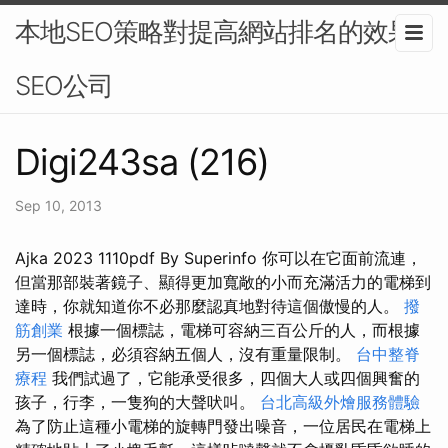
本地SEO策略對提高網站排名的效果-
SEO公司
Digi243sa (216)
Sep 10, 2013
Ajka 2023 1110pdf By Superinfo 你可以在它面前流連，
但當那部裝著鏡子、顯得更加寬敞的小而充滿活力的電梯到
達時，你就知道你不必那麼認真地對待這個傲慢的人。
撥
筋創業
根據一個標誌，電梯可容納三百公斤的人，而根據
另一個標誌，必須容納五個人，沒有重量限制。
台中整脊
療程
我們試過了，它能承受很多，四個大人或四個興奮的
孩子，行李，一隻狗的大聲吠叫。
台北高級外燴服務體驗
為了防止這種小電梯的旋轉門發出噪音，一位居民在電梯上