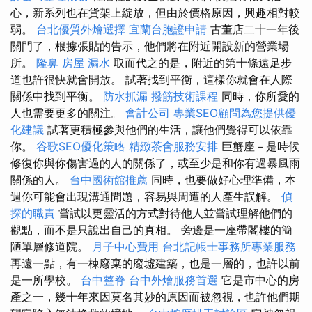
心，新系列也在貨架上綻放，但由於價格原因，興趣相對較
弱。
台北優質外燴選擇
宜蘭台胞證申請
古董店二十一年後
關門了，根據張貼的告示，他們將在附近開設新的營業場
所。
隆鼻
房屋 漏水
取而代之的是，附近的第十條遠足步
道也許很快就會開放。 試著找到平衡，這樣你就會在人際
關係中找到平衡。
防水抓漏
撥筋技術課程
同時，你所愛的
人也需要更多的關注。
會計公司
專業SEO顧問為您提供優
化建議
試著更積極參與他們的生活，讓他們覺得可以依靠
你。
谷歌SEO優化策略
精緻茶會服務安排
巨蟹座－是時候
修復你與你傷害過的人的關係了，或至少是和你有過暴風雨
關係的人。
台中國術館推薦
同時，也要做好心理準備，本
週你可能會出現溝通問題，容易與周遭的人產生誤解。
偵
探的職責
嘗試以更靈活的方式對待他人並嘗試理解他們的
觀點，而不是只說出自己的真相。 旁邊是一座帶閣樓的簡
陋單層修道院。
月子中心費用
台北記帳士事務所專業服務
再遠一點，有一棟廢棄的廢墟建築，也是一層的，也許以前
是一所學校。
台中整脊
台中外燴服務首選
它是市中心的房
產之一，幾十年來因莫名其妙的原因而被忽視，也許他們期