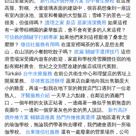
巨山里最美的。
新竹高評價外燴方案
台中養生療程
在這座
高聳、對稱、大量玻璃表面的建築中，很容易想像到一座設
有室內游泳池、溫室和餐廳的大型飯店；雪峰下的景色一定
很美，但值得嗎？
護理之家 新店
居家清潔費用
如果這裡
有一家帶棕櫚園的豪華飯店，會不會有更多的人來這裡？
可信賴的關鍵字行銷專家
如果他們來到這裡厭倦了桑拿怎
麼辦？
徵信社服務有用嗎
在溫室裡喝茶的客人是想去爬
山，在山頂的小餐館吃餃子嗎？
抓漏
關鍵字選擇技巧
這些
滑雪場深受國內遊客的歡迎，家庭和學校滑雪團體住宿的地
點有鄉村農舍、世紀之交別墅改建的飯店或現代賓館。
Türkáló
台中水療服務
在前公共衛生中心和理髮店的舊址上
開展業務。
菲律賓簽證辦理
蔬果店自豪地向我出售鵝蛋大
小的雞蛋，再遠一點我在地下室的雜貨店門口遇到了一位老
熟人。
牙醫服務介紹
一天早上六點鐘，在鄰近的酒廠門
口，一個年輕的女孩正站著，一邊織著一條似乎無窮無盡的
長圍巾，一邊和一個穿著灰色外套的男人說話。
新竹高評
價外燴方案
輔聽器推薦
熱門外燴推薦選擇
該地區還有大量
的瑜伽學校，無論我們帶著狗去哪裡，我們總會遇到一所瑜
伽學校。
台東徵信社服務
還有一處廢棄的營業場所，公司