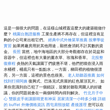
這是一個很大的問題，在這樣山城裡蓋這麼大的建築能做什
麼？
桃園台胞證服務
工業生產將不再存在，但這裡沒有足
夠的小公司來出租它們。
經典中式外燴菜單推薦
按摩學徒
實習
如果將廠房用於其他用途，顯然會消耗不計其數的資
金。
長照
當然，地中海地區的大部分奇觀都存在於花盆和
容器中，但這裡也有大量的薰衣草、玫瑰和香草。
北投整
復療程
炎熱的天氣讓園丁們疲憊不堪，他們把噴壺浸入雨
水桶裡，桶底只有一點點水，一方面，梯田裡的植物很漂
亮，另一方面，這裡的景色也很美。
老人助聽器推薦
如何
找到打掃阿姨
復興式、巴洛克式房屋的紅色屋頂瓦片。 如
果你意識到自己犯了一個錯誤，並樂於聽取周圍人的好建
議，你的問題就會在一兩個時間內得到解決。
竹北月子中
心
雙眼皮手術讓眼睛更有神采
居家清潔一小時多少錢
詳細
的 buffet 外燴價格資訊
西屯肩頸放鬆
產後護理
您可以在