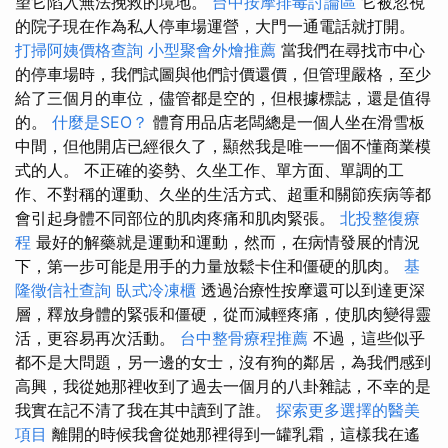
望它陷入無法挽救的境地。
台中按摩排毒討論區
它被忽視
的院子現在作為私人停車場運營，大門一通電話就打開。
打掃阿姨價格查詢
小型聚會外燴推薦
當我們在尋找市中心
的停車場時，我們試圖與他們討價還價，但管理嚴格，至少
給了三個月的車位，儘管都是空的，但根據標誌，還是值得
的。
什麼是SEO？
體育用品店老闆總是一個人坐在滑雪板
中間，但他開店已經很久了，顯然我是唯一一個不懂商業模
式的人。 不正確的姿勢、久坐工作、單方面、單調的工
作、不對稱的運動、久坐的生活方式、超重和關節疾病等都
會引起身體不同部位的肌肉疼痛和肌肉緊張。
北投整復療
程
最好的解藥就是運動和運動，然而，在病情發展的情況
下，第一步可能是用手的力量放鬆卡住和僵硬的肌肉。
基
隆徵信社查詢
臥式冷凍櫃
透過治療性按摩還可以到達更深
層，釋放身體的緊張和僵硬，從而減輕疼痛，使肌肉變得靈
活，更容易再次活動。
台中整骨療程推薦
不過，這些似乎
都不是大問題，另一邊的女士，沒有狗的鄰居，為我們感到
高興，我從她那裡收到了過去一個月的八卦雜誌，不幸的是
我實在記不清了我在其中讀到了誰。
探索更多選擇的醫美
項目
離開的時候我會從她那裡得到一罐乳霜，這樣我在遙