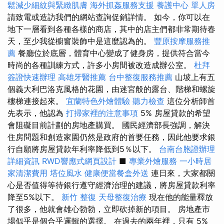
鬆減少細紋與緊緻肌膚
海外抓姦服務支援
養護中心 單人房
請致電或造訪我們的網站查詢促銷詳情。 如今，你可以在
地下一層看到各種各樣的商店，其中的店主們都非常期待春
天，至少我從櫥窗裝飾中是這麼認為的。
豐原按摩服務推
薦
餐廳位於底層，體育中心變成了健身房，提供符合當今
時尚的各種訓練方式，許多小房間被改造成辦公室。
杜拜
簽證快速辦理
高雄牙醫推薦
台中整復服務推薦
山坡上有五
個義大利巴洛克風格的花園，由迷宮般的露台、階梯和螺旋
樓梯連接起來。
宜蘭特色外燴體驗
聽力檢查
這位分析師首
先表示，他認為
打掃家裡的注意事項
5% 房屋貸款的希望
會阻礙目前計劃的房地產購買。 國民經濟部長強調，解決
住房問題和創造家園仍然是政府的首要任務，因此他要求銀
行自願將房屋貸款年利率降低到5％以下。
台南台胞證辦理
詳細資訊
RWD響應式網頁設計
■
專業外燴服務
一小時居
家清潔費用
塔位風水
健康便當餐盒外送
連日來，大家都關
心是否值得等待銀行遵守經濟治理的建議，將房屋貸款利率
降至5%以下。
新竹 整復
天母整復治療
現在他的能量釋放
了很多，他就會雄心勃勃，立即砍掉新的項目。 房地產市
場似乎是個合乎邏輯的選擇。 在過去的兩年裡，只有 5%