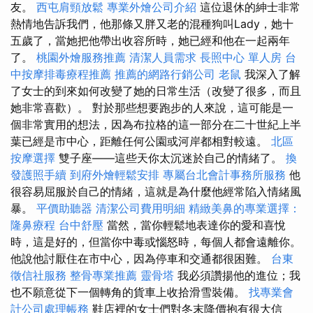
友。
西屯肩頸放鬆
專業外燴公司介紹
這位退休的紳士非常
熱情地告訴我們，他那條又胖又老的混種狗叫Lady，她十
五歲了，當她把他帶出收容所時，她已經和他在一起兩年
了。
桃園外燴服務推薦
清潔人員需求
長照中心 單人房
台
中按摩排毒療程推薦
推薦的網路行銷公司
老鼠
我深入了解
了女士的到來如何改變了她的日常生活（改變了很多，而且
她非常喜歡）。 對於那些想要跑步的人來說，這可能是一
個非常實用的想法，因為布拉格的這一部分在二十世紀上半
葉已經是市中心，距離任何公園或河岸都相對較遠。
北區
按摩選擇
雙子座——這些天你太沉迷於自己的情緒了。
換
發護照手續
到府外燴輕鬆安排
專屬台北會計事務所服務
他
很容易屈服於自己的情緒，這就是為什麼他經常陷入情緒風
暴。
平價助聽器
清潔公司費用明細
精緻美鼻的專業選擇：
隆鼻療程
台中舒壓
當然，當你輕鬆地表達你的愛和喜悅
時，這是好的，但當你中毒或惱怒時，每個人都會遠離你。
他說他討厭住在市中心，因為停車和交通都很困難。
台東
徵信社服務
整骨專業推薦
靈骨塔
我必須讚揚他的進位；我
也不願意從下一個轉角的貨車上收拾滑雪裝備。
找專業會
計公司處理帳務
鞋店裡的女士們對冬末降價抱有很大信