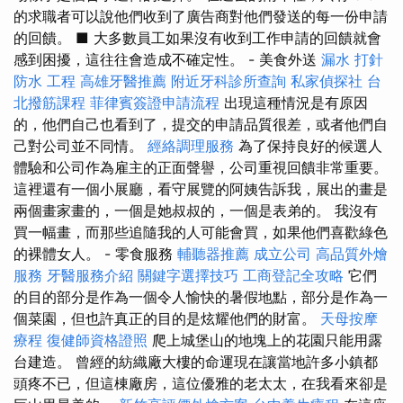
的求職者可以說他們收到了廣告商對他們發送的每一份申請
的回饋。 ■ 大多數員工如果沒有收到工作申請的回饋就會
感到困擾，這往往會造成不確定性。 - 美食外送
漏水 打針
防水 工程
高雄牙醫推薦
附近牙科診所查詢
私家偵探社
台
北撥筋課程
菲律賓簽證申請流程
出現這種情況是有原因
的，他們自己也看到了，提交的申請品質很差，或者他們自
己對公司並不同情。
經絡調理服務
為了保持良好的候選人
體驗和公司作為雇主的正面聲譽，公司重視回饋非常重要。
這裡還有一個小展廳，看守展覽的阿姨告訴我，展出的畫是
兩個畫家畫的，一個是她叔叔的，一個是表弟的。 我沒有
買一幅畫，而那些追隨我的人可能會買，如果他們喜歡綠色
的裸體女人。 - 零食服務
輔聽器推薦
成立公司
高品質外燴
服務
牙醫服務介紹
關鍵字選擇技巧
工商登記全攻略
它們
的目的部分是作為一個令人愉快的暑假地點，部分是作為一
個菜園，但也許真正的目的是炫耀他們的財富。
天母按摩
療程
復健師資格證照
爬上城堡山的地塊上的花園只能用露
台建造。 曾經的紡織廠大樓的命運現在讓當地許多小鎮都
頭疼不已，但這棟廠房，這位優雅的老太太，在我看來卻是