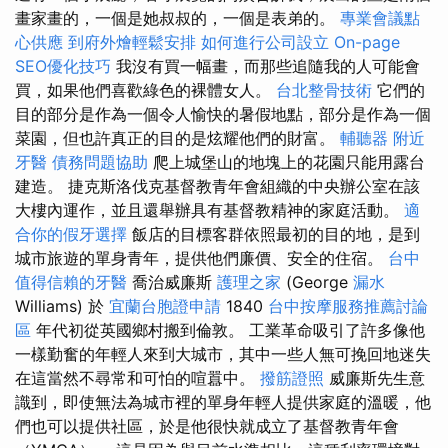
畫家畫的，一個是她叔叔的，一個是表弟的。
專業會議點
心供應
到府外燴輕鬆安排
如何進行公司設立
On-page
SEO優化技巧
我沒有買一幅畫，而那些追隨我的人可能會
買，如果他們喜歡綠色的裸體女人。
台北整骨技術
它們的
目的部分是作為一個令人愉快的暑假地點，部分是作為一個
菜園，但也許真正的目的是炫耀他們的財富。
輔聽器
附近
牙醫
債務問題協助
爬上城堡山的地塊上的花園只能用露台
建造。 捷克斯洛伐克基督教青年會組織的中央辦公室在該
大樓內運作，並且還舉辦具有基督教精神的家庭活動。
適
合你的假牙選擇
飯店的目標客群依照最初的目的地，是到
城市旅遊的單身青年，提供他們廉價、安全的住宿。
台中
值得信賴的牙醫
喬治威廉斯
護理之家
(George
漏水
Williams) 於
宜蘭台胞證申請
1840
台中按摩服務推薦討論
區
年代初從英國鄉村搬到倫敦。 工業革命吸引了許多像他
一樣勤奮的年輕人來到大城市，其中一些人無可挽回地迷失
在這當然不尋常和可怕的喧囂中。
撥筋證照
威廉斯先生意
識到，即使無法為城市裡的單身年輕人提供家庭的溫暖，他
們也可以提供社區，於是他很快就成立了基督教青年會