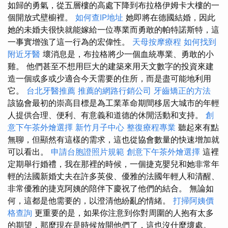
如歸的勇氣，從五層樓的高處下降到布拉格伊姆卡大樓的一
個開放式壁櫥裡。
如何查IP地址
她即將在德國結婚，因此
她的未婚夫很快就能嫁給一位專業而勇敢的帕特諾斯特，這
一事實增強了這一行為的宏偉性。
天母按摩療程
如何找到
附近牙醫
壞消息是，布拉格將少一個血統專業、勇敢的小
雞。 他們甚至不想用巨大的建築來用天文數字的投資來建
造一個或多或少適合今天需要的住所，而是盡可能地利用
它。
台北牙醫推薦
推薦的網路行銷公司
牙齒矯正的方法
該協會最初的崇高目標是為工業革命期間移居大城市的年輕
人提供合理、便利、有意義和道德的休閒活動和支持。
創
意下午茶外燴選擇
新竹月子中心
整復療程專業
聽起來有點
無聊，但顯然有這樣的需求，這也從協會數量的快速增加就
可以看出。
申請台胞證照片規範
創意下午茶外燴選擇
這裡
定期舉行婚禮，我在那裡的時候，一個捷克嬰兒和她非常年
輕的法國新婚丈夫在許多英俊、優雅的法國年輕人和清醒、
非常優雅的捷克阿姨的陪伴下慶祝了他們的結合。 無論如
何，這都是他需要的，以澄清他紛亂的情緒。
打掃阿姨價
格查詢
更重要的是，如果你注意到你對周圍的人抱有太多
的期望，那麼現在是時候放開他們了，這也沒什麼壞處。