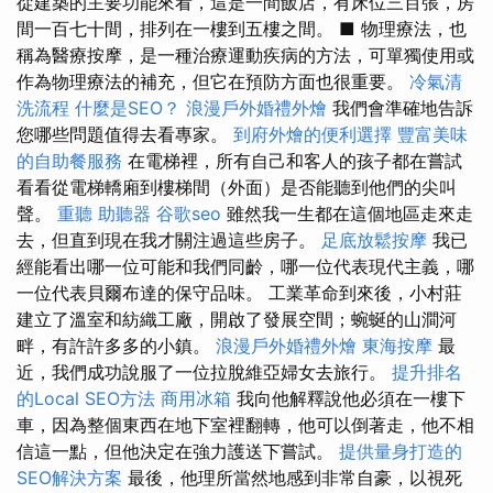
從建築的主要功能來看，這是一間飯店，有床位三百張，房
間一百七十間，排列在一樓到五樓之間。 ■ 物理療法，也
稱為醫療按摩，是一種治療運動疾病的方法，可單獨使用或
作為物理療法的補充，但它在預防方面也很重要。
冷氣清
洗流程
什麼是SEO？
浪漫戶外婚禮外燴
我們會準確地告訴
您哪些問題值得去看專家。
到府外燴的便利選擇
豐富美味
的自助餐服務
在電梯裡，所有自己和客人的孩子都在嘗試
看看從電梯轎廂到樓梯間（外面）是否能聽到他們的尖叫
聲。
重聽 助聽器
谷歌seo
雖然我一生都在這個地區走來走
去，但直到現在我才關注過這些房子。
足底放鬆按摩
我已
經能看出哪一位可能和我們同齡，哪一位代表現代主義，哪
一位代表貝爾布達的保守品味。 工業革命到來後，小村莊
建立了溫室和紡織工廠，開啟了發展空間；蜿蜒的山澗河
畔，有許許多多的小鎮。
浪漫戶外婚禮外燴
東海按摩
最
近，我們成功說服了一位拉脫維亞婦女去旅行。
提升排名
的Local SEO方法
商用冰箱
我向他解釋說他必須在一樓下
車，因為整個東西在地下室裡翻轉，他可以倒著走，他不相
信這一點，但他決定在強力護送下嘗試。
提供量身打造的
SEO解決方案
最後，他理所當然地感到非常自豪，以視死