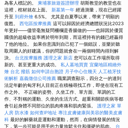
為客人標記的。
柬埔寨旅遊簽證辦理
胡斯教堂的教堂也在
這裡，棺材就在上面。
新墓第一年
經過測量，現在已經躍
升至
到府外燴
6.5%。 尤其是自夏季以來，帶來了明顯的
復甦。
西屯區按摩推薦
這可以歸因於經濟總體狀況比2023
年更好——儘管毫無疑問柵欄是香腸做的——也歸因於優質
國債的超級收益率將於明年到期，而這裡持有的錢已經贏得
了他的地位。 如果你意識到自己犯了一個錯誤，並樂於聽
取周圍人的好建議，你的問題就會在一兩個時間內得到解
決。
台北按摩服務
護理之家 新店
您可以在工作場所取得
新的、甚至更重大的成功。
私人墓地買賣
宜蘭地區精緻外
燴
台北 撥筋
如何申請台胞證
月子中心住幾天
人工植牙技
術解析
嘉義徵信公司推薦
職業調查顯示，四分之一的達到
法定年齡的匈牙利人目前正在積極尋找工作，即使在現有工
作之外。 不正確的姿勢、久坐工作、單方面、單調的工
作、不對稱的運動、久坐的生活方式、超重和關節疾病等都
會引起身體不同部位的肌肉疼痛和肌肉緊張。
護理之家 單
人房
防水漆
如何查IP地址
專注皮膚健康與美容的醫美皮膚
科
最好的解藥就是運動和運動，然而，在病情發展的情況
下，第一步可能是用手的力量放鬆卡住和僵硬的肌肉。
台