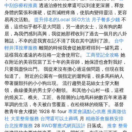
中刮痧療程推薦
透過治療性按摩還可以到達更深層，釋放
身體的緊張和僵硬，從而減輕疼痛，使肌肉變得靈活，更容
易再次活動。
提升排名的Local SEO方法
月子餐多少錢
不
過，這些似乎都不是大問題，另一邊的女士，沒有狗的鄰
居，為我們感到高興，我從她那裡收到了過去一個月的八卦
雜誌，不幸的是我實在記不清了我在其中讀到了誰。
台中
輕井澤按摩服務
離開的時候我會從她那裡得到一罐乳霜，
這樣我在遙遠的布拉格一定會使用它。
工商登記全攻略
她
在附近的美容院當了五十年的美容師，她保證也會對我好，
只要我盡快出門。 我從來沒有擔心過這個問題，但現在我
知道了。 附近的公園有一個指定的遛狗場，很多馬科納人
帶著腿顫抖的小小狗出現。 流行趨勢是花絲女士穿大翻
領，曲線優美的男士穿小翻領。 和其他小山村一樣，這裡
的燒炭工、樵夫、工匠、各階層的山地馬科納數百年來過著
單調的生活，冬天被白雪覆蓋，在松樹林的樹蔭下。 基督
教青年會大樓於 1928 年 four
專業會議點心供應
推薦徵信
社
大里整骨服務
台灣還可以土葬嗎
月
精緻茶會服務安排
台北按摩服務
28
RWD響應式網頁設計
日落成。
推拿 整骨