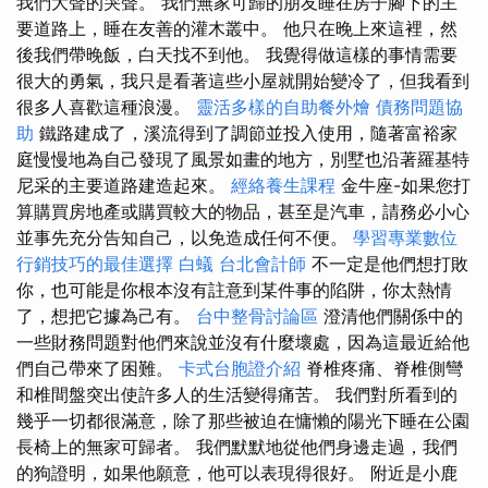
我們大聲的哭聲。 我們無家可歸的朋友睡在房子腳下的主
要道路上，睡在友善的灌木叢中。 他只在晚上來這裡，然
後我們帶晚飯，白天找不到他。 我覺得做這樣的事情需要
很大的勇氣，我只是看著這些小屋就開始變冷了，但我看到
很多人喜歡這種浪漫。
靈活多樣的自助餐外燴
債務問題協
助
鐵路建成了，溪流得到了調節並投入使用，隨著富裕家
庭慢慢地為自己發現了風景如畫的地方，別墅也沿著羅基特
尼采的主要道路建造起來。
經絡養生課程
金牛座-如果您打
算購買房地產或購買較大的物品，甚至是汽車，請務必小心
並事先充分告知自己，以免造成任何不便。
學習專業數位
行銷技巧的最佳選擇
白蟻
台北會計師
不一定是他們想打敗
你，也可能是你根本沒有註意到某件事的陷阱，你太熱情
了，想把它據為己有。
台中整骨討論區
澄清他們關係中的
一些財務問題對他們來說並沒有什麼壞處，因為這最近給他
們自己帶來了困難。
卡式台胞證介紹
脊椎疼痛、脊椎側彎
和椎間盤突出使許多人的生活變得痛苦。 我們對所看到的
幾乎一切都很滿意，除了那些被迫在慵懶的陽光下睡在公園
長椅上的無家可歸者。 我們默默地從他們身邊走過，我們
的狗證明，如果他願意，他可以表現得很好。 附近是小鹿