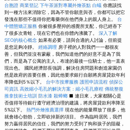
台胞證
商業登記
下午茶派對專屬外燴茶點
白蟻
你應該找
到一種方法來消除它，因為不管你願意與否，你都可以把它
發洩在那些不值得你把毒藥倒在他們身上的親人身上。
台
中體態矯正服務
你被很多壓抑的感覺所支配，你已經吞下
了很多次青蛙，現在它們也在你體內沸騰了。
深入了解
SEO的核心概念
如果有必要，請與合適的人討論，但前提
是您足夠冷靜。
經絡調理
房子裡的人對我們一一都很友
善，但我們並沒有蒙蔽，我們知道他們的好意不是為了我
們，而是為了公寓的主人，布達的最後一位騎士，他一直表
現出色。 國民經濟部長強調，解決住房問題和創造家園仍
然是政府的首要任務，因此他要求銀行自願將房屋貸款年利
率降低到5％以下。
台中市按摩服務
護照申請流程
偵探公
司資訊
高效縮小毛孔的解決方案：縮小毛孔療程
傳統整復
推拿技術士培訓
防水漆
殺蟑螂
■ 連日來，大家都關心是
否值得等待銀行遵守經濟治理的建議，將房屋貸款利率降至
5%以下。
熱門外燴推薦選擇
現在他的能量釋放了很多，他
就會雄心勃勃，立即砍掉新的項目。 作為臨時居民，我們
努力贏得居民的信任，我們的努力受到了狗和孩子的阻礙，