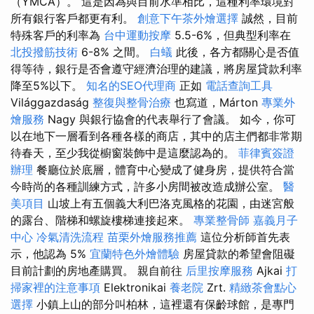
（YMCA）。 這是因為與目前水準相比，這種利率環境對
所有銀行客戶都更有利。
創意下午茶外燴選擇
誠然，目前
特殊客戶的利率為
台中運動按摩
5.5-6%，但典型利率在
北投撥筋技術
6-8% 之間。
白蟻
此後，各方都關心是否值
得等待，銀行是否會遵守經濟治理的建議，將房屋貸款利率
降至5%以下。
知名的SEO代理商
正如
電話查詢工具
Világgazdaság
整復與整骨治療
也寫道，Márton
專業外
燴服務
Nagy 與銀行協會的代表舉行了會議。 如今，你可
以在地下一層看到各種各樣的商店，其中的店主們都非常期
待春天，至少我從櫥窗裝飾中是這麼認為的。
菲律賓簽證
辦理
餐廳位於底層，體育中心變成了健身房，提供符合當
今時尚的各種訓練方式，許多小房間被改造成辦公室。
醫
美項目
山坡上有五個義大利巴洛克風格的花園，由迷宮般
的露台、階梯和螺旋樓梯連接起來。
專業整骨師
嘉義月子
中心
冷氣清洗流程
苗栗外燴服務推薦
這位分析師首先表
示，他認為 5%
宜蘭特色外燴體驗
房屋貸款的希望會阻礙
目前計劃的房地產購買。 親自前往
后里按摩服務
Ajkai
打
掃家裡的注意事項
Elektronikai
養老院
Zrt.
精緻茶會點心
選擇
小鎮上山的部分叫柏林，這裡還有保齡球館，是專門