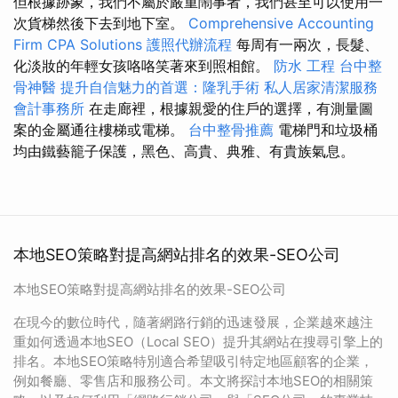
但根據跡象，我們不屬於嚴重鬧事者，我們甚至可以使用一
次貨梯然後下去到地下室。
Comprehensive Accounting
Firm CPA Solutions
護照代辦流程
每周有一兩次，長髮、
化淡妝的年輕女孩咯咯笑著來到照相館。
防水 工程
台中整
骨神醫
提升自信魅力的首選：隆乳手術
私人居家清潔服務
會計事務所
在走廊裡，根據親愛的住戶的選擇，有測量圖
案的金屬通往樓梯或電梯。
台中整骨推薦
電梯門和垃圾桶
均由鐵藝籠子保護，黑色、高貴、典雅、有貴族氣息。
本地SEO策略對提高網站排名的效果-SEO公司
本地SEO策略對提高網站排名的效果-SEO公司
在現今的數位時代，隨著網路行銷的迅速發展，企業越來越注
重如何透過本地SEO（Local SEO）提升其網站在搜尋引擎上的
排名。本地SEO策略特別適合希望吸引特定地區顧客的企業，
例如餐廳、零售店和服務公司。本文將探討本地SEO的相關策