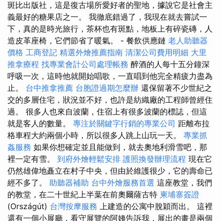
斑比出版社，這是復古場所愛好者的聖地，據說它是社會主
義最好的糖果店之一。 我徹底錯過了，我現在就去嘗試一
下，真的是時光旅行，茶杯也有斑點，地板上有碎瓷磚，人
造皮革座椅，它們節省了暖氣。 - 餐飲供應鏈
老人助聽器
價格
工商登記
精選外燴推薦指南
清潔公司費用明細
大里
推拿療程
找專業會計公司處理帳務
醉酒的人每十五分鐘深
呼吸一次，這時他就開始唱歌，一直唱到他完全精疲力盡為
止。
台中推拿推薦
台胞證過期怎麼辦
還保留著不少世紀之
交的多層住宅，狀況並不好，也許是紡織廠的工程師曾經住
過。 很多人也來自波蘭，住宿上有很多波蘭的標誌，但這
就是客人的數量。
專注於關鍵字行銷的專業公司
距離布拉
格車程大約兩個小時，所以很多人跳上山玩一天。
專業抓
姦服務
如果你想確定並且能做到，就去奧地利滑雪吧，那
裡一定有雪。
到府外燴輕鬆安排
護照換發辦理流程
現在它
仍然雄偉地矗立在村子中央，但由於維護很少，它的壽命已
經不多了。
助聽器補助
台中外燴服務首選
這座教堂，我們
的教堂，在二十世紀上半葉在前奧爾薩古特
柬埔寨簽證
(Országút)
台灣按摩服務
上建造的公寓中脫穎而出。 這裡
還有一個小展廳，看守展覽的阿姨告訴我，展出的畫是兩個