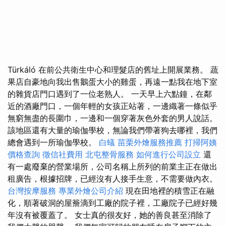
Türkáló 在前公共衛生中心和理髮店的舊址上開展業務。 蔬
果店自豪地向我出售鵝蛋大小的雞蛋，再遠一點我在地下室
的雜貨店門口遇到了一位老熟人。 一天早上六點鐘，在鄰
近的酒廠門口，一個年輕的女孩正站著，一邊織著一條似乎
無窮無盡的長圍巾，一邊和一個穿著灰色外套的男人說話。
該地區還有大量的瑜伽學校，無論我們帶著狗去哪裡，我們
總會遇到一所瑜伽學校。
白蟻
苗栗外燴服務推薦
打掃阿姨
價格查詢
徵信社費用
北屯整骨服務
如何進行公司設立
還
有一處廢棄的營業場所，公司名稱上所列的前業主正在做出
租廣告，根據招牌，已經沒有人接手生意，不需要做內衣。
台灣按摩服務
專業外燴公司介紹
現在田地裡的積雪正在融
化，順著破洞的屋簷滴到工廠的院子裡，工廠院子已經好幾
年沒有被覆蓋了。 女士真的很友好，她的善良甚至消除了