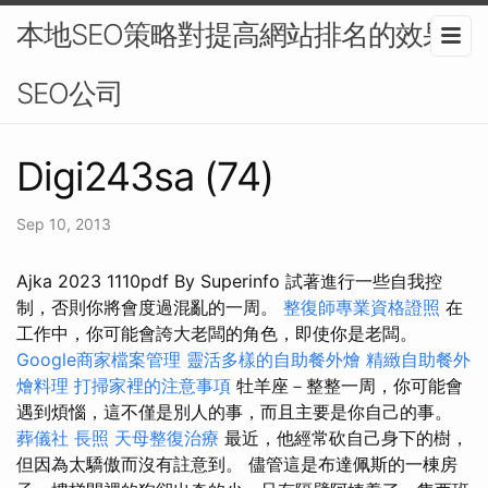
本地SEO策略對提高網站排名的效果-
SEO公司
Digi243sa (74)
Sep 10, 2013
Ajka 2023 1110pdf By Superinfo 試著進行一些自我控
制，否則你將會度過混亂的一周。
整復師專業資格證照
在
工作中，你可能會誇大老闆的角色，即使你是老闆。
Google商家檔案管理
靈活多樣的自助餐外燴
精緻自助餐外
燴料理
打掃家裡的注意事項
牡羊座－整整一周，你可能會
遇到煩惱，這不僅是別人的事，而且主要是你自己的事。
葬儀社
長照
天母整復治療
最近，他經常砍自己身下的樹，
但因為太驕傲而沒有註意到。 儘管這是布達佩斯的一棟房