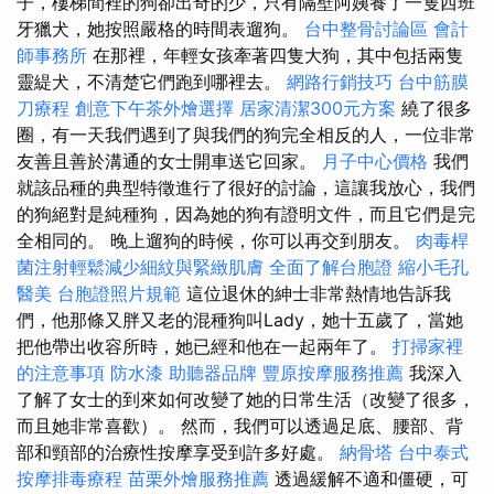
子，樓梯間裡的狗卻出奇的少，只有隔壁阿姨養了一隻西班
牙獵犬，她按照嚴格的時間表遛狗。
台中整骨討論區
會計
師事務所
在那裡，年輕女孩牽著四隻大狗，其中包括兩隻
靈緹犬，不清楚它們跑到哪裡去。
網路行銷技巧
台中筋膜
刀療程
創意下午茶外燴選擇
居家清潔300元方案
繞了很多
圈，有一天我們遇到了與我們的狗完全相反的人，一位非常
友善且善於溝通的女士開車送它回家。
月子中心價格
我們
就該品種的典型特徵進行了很好的討論，這讓我放心，我們
的狗絕對是純種狗，因為她的狗有證明文件，而且它們是完
全相同的。 晚上遛狗的時候，你可以再交到朋友。
肉毒桿
菌注射輕鬆減少細紋與緊緻肌膚
全面了解台胞證
縮小毛孔
醫美
台胞證照片規範
這位退休的紳士非常熱情地告訴我
們，他那條又胖又老的混種狗叫Lady，她十五歲了，當她
把他帶出收容所時，她已經和他在一起兩年了。
打掃家裡
的注意事項
防水漆
助聽器品牌
豐原按摩服務推薦
我深入
了解了女士的到來如何改變了她的日常生活（改變了很多，
而且她非常喜歡）。 然而，我們可以透過足底、腰部、背
部和頸部的治療性按摩享受到許多好處。
納骨塔
台中泰式
按摩排毒療程
苗栗外燴服務推薦
透過緩解不適和僵硬，可