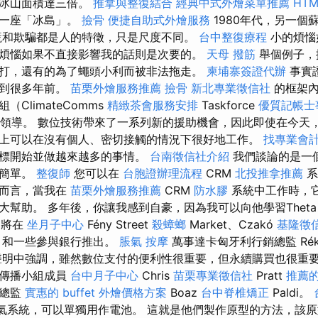
，冰山面積達三倍。
推拿與整復結合
經典中式外燴菜單推薦
HT
為一座「冰島」。
撿骨
便捷自助式外燴服務
1980年代，另一個
謊和欺騙都是人的特徵，只是尺度不同。
台中整復療程
小的煩惱
煩惱如果不直接影響我的話則是次要的。
天母 撥筋
舉個例子，
打，還有的為了蠅頭小利而被非法拖走。
柬埔寨簽證代辦
事實
溯到很多年前。
苗栗外燴服務推薦
撿骨
新北專業徵信社
的框架內
ClimateComms
精緻茶會服務安排
Taskforce
優質記帳士
員領導。 數位技術帶來了一系列新的援助機會，因此即使在今天
上可以在沒有個人、密切接觸的情況下很好地工作。
找專業會
目標開始並做越來越多的事情。
台南徵信社介紹
我們談論的是一
常簡單。
整復師
您可以在
台胞證辦理流程
CRM
北投推拿推薦
系
人而言，當我在
苗栗外燴服務推薦
CRM
防水膠
系統中工作時，
大幫助。 多年後，你讓我感到自豪，因為我可以向他學習Thet
計劃將在
坐月子中心
Fény Street
殺蟑螂
Market、Czakó
基隆徵
和一些參與銀行推出。
脹氣 按摩
萬事達卡匈牙利行銷總監 Ré
明中強調，雖然數位支付的便利性很重要，但永續購買也很重要。
候傳播小組成員
台中月子中心
Chris
苗栗專業徵信社
Pratt
推薦
意總監
實惠的 buffet 外燴價格方案
Boaz
台中脊椎矯正
Paldi。
氣系統，可以單獨用作電池。 這就是他們製作原型的方法，該