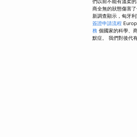
們以前不能有溫柔
商全無的狀態傷害了他千
新調查顯示，匈牙利
簽證申請流程
Euro
務
個國家的科學、商
默症。 我們對後代