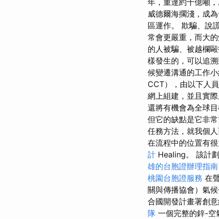
年，重達約十億噸
威德爾海擱淺，成
區運作。 欺騙、說
常會更嚴重，而大的
的人被騙、被越欄毆
樣發生的，可以追
候變遷溝通的工作小組（
CCT），由以下人
網上組建，並且實際
還將有機會為全球
但它的缺點是它非
任務方法，就我個
在流程中的位置有很
計
Healing。 該
雄的台胞證辦理指南
桃園台胞證服務
在聲
關與傳播協會）氣
合國開發計畫署創
隊
一個完整的鋅-空