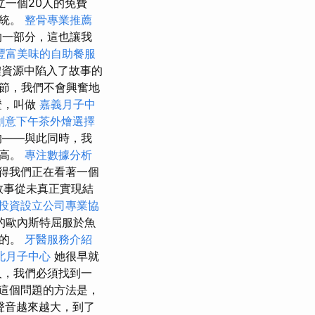
立一個20人的免費
系統。
整骨專業推薦
的一部分，這也讓我
豐富美味的自助餐服
資源中陷入了故事的
節，我們不會興奮地
證，叫做
嘉義月子中
創意下午茶外燴選擇
的——與此同時，我
常高。
專注數據分析
得我們正在看著一個
故事從未真正實現結
投資設立公司專業協
的歐內斯特屈服於魚
目的。
牙醫服務介紹
北月子中心
她很早就
人，我們必須找到一
這個問題的方法是，
聲音越來越大，到了