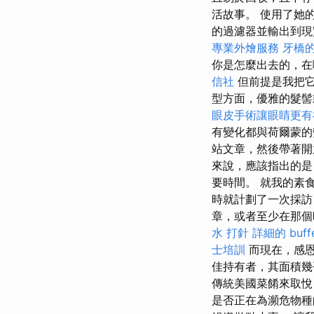
活故事。 使用了她
的過濾器並輸出到
專業外燴服務
牙橋
你是怎麼出去的，在
信社
但前提是我把它
型方面，優雅的髮髻
眼皮手術讓眼睛更有
有變化都與荷爾蒙
站文章，然後帶著開
來說，應該指出的是
要時間。 就我的素
時就計劃了一次採訪
章，或者至少在那個
水 打針
詳細的 buf
士培訓
而現在，感
佳持有者，其面積
傳統美國菜餚來取悅
是否正在為瀕危物種