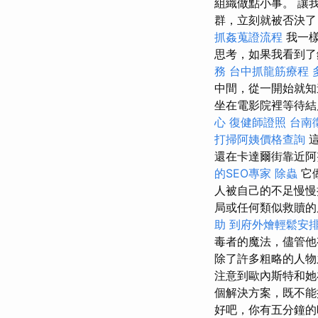
組織做點小事。 讓
群，立刻就被否決了
抓姦蒐證流程
我一樣
思考，如果我看到了
務
台中抓龍筋療程
中間，從一開始就知
坐在電影院裡等待結
心
復健師證照
台南
打掃阿姨價格查詢
這
還在卡達爾街靠近阿
的SEO專家
除蟲
它
人被自己的不足慢
局或任何類似救贖
助
到府外燴輕鬆安
毒者的魔法，儘管他
除了許多粗略的人物
注意到歐內斯特和她
個解決方案，既不能
好吧，你有五分鐘