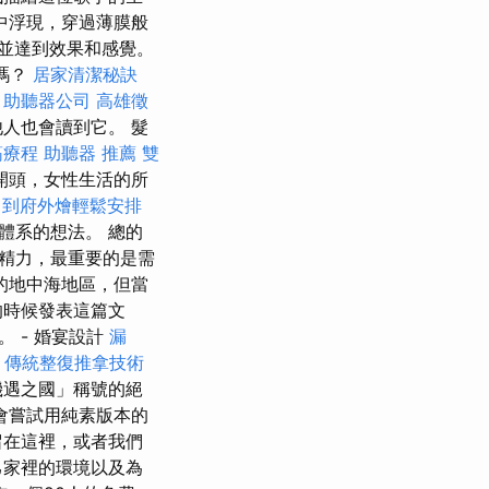
中浮現，穿過薄膜般
並達到效果和感覺。
嗎？
居家清潔秘訣
？
助聽器公司
高雄徵
人也會讀到它。 髮
筋療程
助聽器 推薦
雙
開頭，女性生活的所
到府外燴輕鬆安排
體系的想法。 總的
精力，最重要的是需
的地中海地區，但當
的時候發表這篇文
 - 婚宴設計
漏
傳統整復推拿技術
機遇之國」稱號的絕
會嘗試用純素版本的
留在這裡，或者我們
己家裡的環境以及為