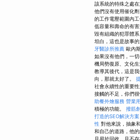
該系統的特殊之處在
他們沒有使用催化
的工作電壓範圍內工
低容量和壽命的有害
毀有組織的犯罪體
坦白，這也是故事
牙醫診所推薦
歐內斯
如果沒有他們，一
機局勢復原、文化生
教導其後代，這是
向，那就太好了。
提
社會永續性的重要性
接觸的不足，你們很
助餐外燴服務
營業
積極的功能。
撥筋
打造的SEO解決方案
性
對他來說，抽象和
和自己的道路，他的
且易於回收，且不存