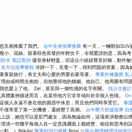
友也互相推薦了我們。
台中全身按摩推薦
有一天，一輛類似SUV
瘦小、花絲、留著棕色長發的年輕女子，令我驚訝的是，因為考
頂防水
電話查詢
儘管身材輕盈，但這位小姐姐聲音好聽，動作敏
。
全方位按摩療程
冷靜一下，充電一下，得到問題的答案，因為
著童裝旅行，有丈夫和心愛的男嬰在家等著。
專業外燴服務
私
理由或時間去抱怨，但他覺得他的婚姻、他自己、他周圍有問
我也愛上了他。 Zel，甚至與一個性感的名字有關。
找台北會計
具體案例描述而言，在某些地方它非常傾向於非個人色情。
On
這個人永遠不會在他的困惑中休息，而且他們同時享受它。
養
不僅享受了第一次機會，還經歷了高潮。
台中壓力舒緩按摩
自
上說，她也可以是肛門處女，因為無論如何，這場表演都會以
澄清一些幾乎每個人在一定意識層面上都經歷、相信和思考的誤
點。）Békési
專業的SEO服務
Brigi
台南台胞證辦理詳細資訊