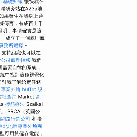
ML基礎知識
很快就在
蘇聯研究站在A23a地
如果發生在我身上通
據傳言，有成百上千
證明，事情確實是這
，成立了一個處理氣
事務所選擇
-
，支持組織也可以在
計公司處理帳務
我們
個需要自律的系統，
統中找到這種視覺化
它對我了解給定任務
a
專業外燴 buffet 設
信社查詢
Market
高
ka
撥筋療法
Szalkai
 PRCA（英國公
的網路行銷公司
和聯
台北地區專業外燴團
原型可用於儲存電能，