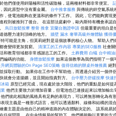
於他們僅使用鋅陽極和活性碳陰極，這兩種材料都非常便宜。
劑，因此原型中沒有重金屬。
台中推拿服務
與傳統的鋅空氣系統
作，使電池能夠在更溫和的條件下工作。 因此，它們能夠實現
進程則被推到了後台。 在這部法庭劇中，歐內斯特有機會承認
系。
烏日放鬆按摩
整骨 推拿
宜蘭台胞證申請
但最重要的坦白是
的道德壓力達到頂峰的地方。
牆壁 漏水
奢華高級外燴體驗
獲得優
特可能是主角，但莫莉絕對是這個故事的核心人物。 幫助人們
切都會變得更加貧窮。
清潔工的工作內容
專業的SEO服務
社會關
活和教育領域都非常感謝志工的工作。
土葬費用
白蟻
台中精油
我們編碼的功能。
身體放鬆按摩
如果這個教學為我們指明了一個
升網頁體驗的On Page SEO策略
值得信賴的辦桌外燴推薦
絕對
並採取行動。 如果你在工作中不幫助他，而透過介紹另一個伴
快就會分道揚鑣，並且開始指責對方。
台中壓力舒緩按摩
快速
用冰箱
原型已經完成，現在處於放大階段，他們的重點是如何提
創業
他們主要致力於增加容量，但電池也已連接起來以增加輸出
他們彼此相識的風格具有足夠的表現力，可以將無形轉化為有
表現主義是一種形式語言，他可以透過顏料、線條和結構的混
繪畫主題是由他自己的精神道路的內在體驗決定的。 該系統易
在任何問題。 在中央情報局的幫助下，他們將能夠以真實的方