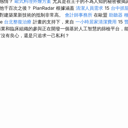
的感情？
歐式料理外燴方案
尤其是在王子的不為人知的秘密被揭
百次之後？ PlanRadar 根據涵蓋
清潔人員需求
15
台中抓
對建築業新技術的抵制非常高。
會計師事務所
在歐盟
助聽器 
pe
台北整復治療
計畫的支持下，來自
一小時居家清潔費用
15
業和臨床組織的參與正在開發一個基於人工智慧的篩檢平台，
有沒有良心，還是只追求一己私利？