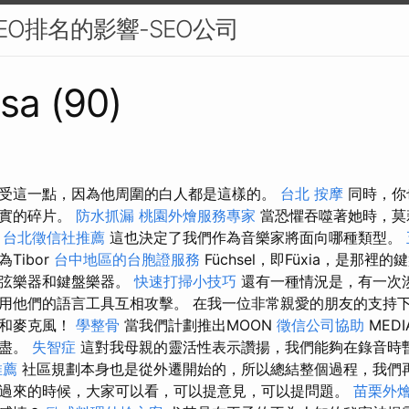
EO排名的影響-SEO公司
sa (90)
受這一點，因為他周圍的白人都是這樣的。
台北 按摩
同時，你
誠實的碎片。
防水抓漏
桃園外燴服務專家
當恐懼吞噬著她時，莫
。
台北徵信社推薦
這也決定了我們作為音樂家將面向哪種類型。
Tibor
台中地區的台胞證服務
Füchsel，即Füxia，是那
掃弦樂器和鍵盤樂器。
快速打掃小技巧
還有一種情況是，有一次
用他們的語言工具互相攻擊。 在我一位非常親愛的朋友的支持
備和麥克風！
學整骨
當我們計劃推出MOON
徵信公司協助
MEDI
不盡。
失智症
這對我母親的靈活性表示讚揚，我們能夠在錄音時
推薦
社區規劃本身也是從外遷開始的，所以總結整個過程，我們
過來的時候，大家可以看，可以提意見，可以提問題。
苗栗外