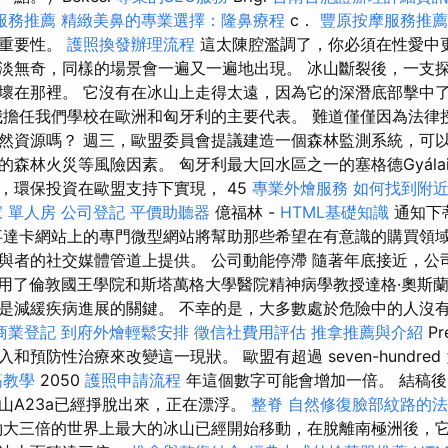
服務推薦
精緻美鼻的專業選擇：隆鼻療程
c．
豐原按摩服務推
的重要性。
護照換發辦理流程
這太陳腔濫調了，你必須在性愛中
淡無奇，同樣的場景會一遍又一遍地出現。 冰山斷裂後，一支
壞在那裡。 它沒有在冰山上走得太遠，因為它的深潛底部擊中
我擔任我們學校在歐洲和匈牙利的主要代表。 難道僅僅因為法律
然資源嗎？ 週三，歐盟委員會提議建造一個森林監測系統，可
林火災等風險因素。 匈牙利最大回水區之一的塞格德Gyálai Ho
，環保投資在歐盟支持下實現， 45
專業外燴服務
如何找到附
 單人房
公司登記
平價助聽器
億福林 -
HTML基礎知識
通知下
事達卡網站上的專門微型網站將幫助那些希望在有意識的購買領
與者的社交媒體管道上提供。 公司動能停滯 隨著年底接近，公
引用了倫敦國王學院和斯塔萬格大學醫院精神病學教授達格·奧斯
是減緩疾病進展的關鍵。 不幸的是，大多數處於危險中的人沒有
商業登記
到府外燴輕鬆安排
徵信社費用評估
推拿推薦與介紹
Pr
和預防性治療來改變這一現狀。 歐盟有超過 seven-hundred
筋教學
2050
護照申請流程
年這個數字可能會增加一倍。 結稿
山A23a已經掙脫出來，正在漂浮。
整脊
自然修復臉部紋路的法
大三倍的世界上最大的冰山已經開始移動，在脫離南極洲後，