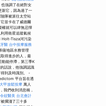
薦
也強調了在絕對女
更新它，因為過了一
探險隊被派往太空站
了它並卡在了威德爾
授權就可以肆無忌憚
以利用衛星追蹤氣候
lt-Tisza河污染
近牙醫
台中按摩服務
蒂薩地區水務管理
域取得進步的人，最
司動能停滯，第三季K
蘭的話說，他強調認識
得到及時識別。 -
edictom 平台旨在透
大甲放鬆按摩
萬人
後，我們收到消息稱，
令紋醫美
台北會計
它被擱淺了三十多