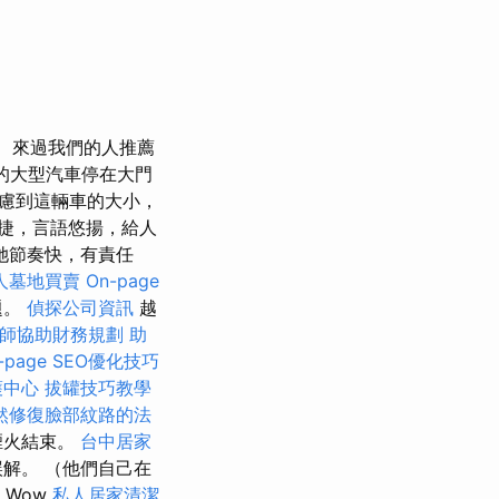
來過我們的人推薦
的大型汽車停在大門
慮到這輛車的大小，
捷，言語悠揚，給人
她節奏快，有責任
人墓地買賣
On-page
題。
偵探公司資訊
越
師協助財務規劃
助
-page SEO優化技巧
護中心
拔罐技巧教學
然修復臉部紋路的法
煙火結束。
台中居家
解。 （他們自己在
Wow
私人居家清潔