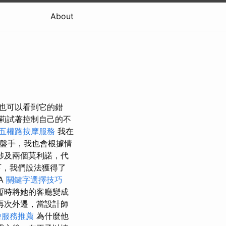
About
也可以看到它的錯
莉試著控制自己的不
五權路按摩服務
我在
裡的鍵盤手，我也會根據情
涉及兩個莫利諾，代
下，我們設法獲得了
A
關鍵字選擇技巧
暫時將她的客廳變成
再次外遷，當設計師
燴服務推薦
為什麼他