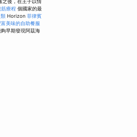
露之後，在王子以情
龍筋療程
個國家的最
種類
Horizo​​n
菲律賓
豐富美味的自助餐服
能夠早期發現阿茲海