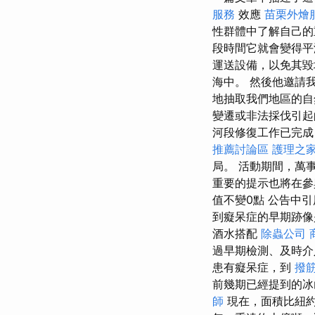
服務
效應
苗栗外燴
性群體中了解自己
段時間它就會變得平
運送設備，以免其毀
海中。 然後他邀請
地抽取我們地區的自
變遷或非法採伐引起的森
河段修復工作已完成
推薦討論區
護理之家
局。 活動期間，萬
重要的提示也將在參
值不變0點 公告中
到癡呆症的早期跡像
酒水搭配
除蟲公司
過早期檢測、及時介入
患有癡呆症，到
撥
前幾期已經提到的冰
師
現在，面積比紐約