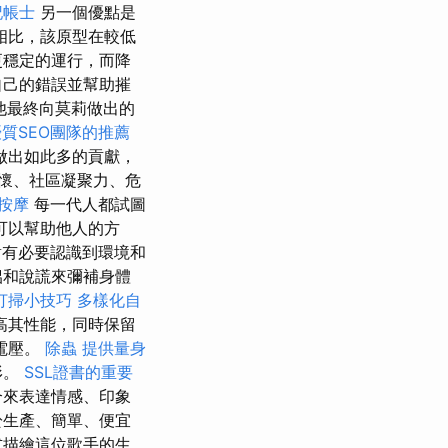
記帳士
另一個優點是
相比，該原型在較低
更穩定的運行，而降
自己的錯誤並幫助摧
他最終向莫莉做出的
質SEO團隊的推薦
做出如此多的貢獻，
懷、社區凝聚力、危
按摩
每一代人都試圖
可以幫助他人的方
有必要認識到環境和
侶和說謊來彌補身體
打掃小技巧
多樣化自
高其性能，同時保留
電壓。
除蟲
提供量身
形。
SSL證書的重要
合來表達情感、印象
於生產、簡單、便宜
式描繪這位歌手的生