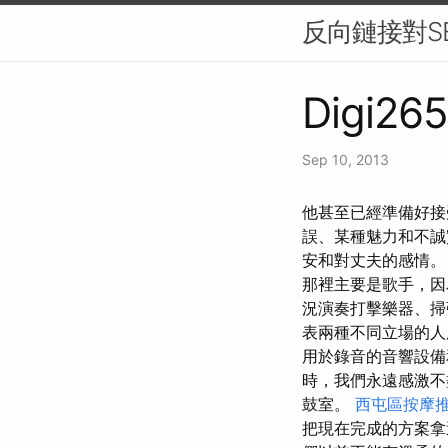
反向鏈接對S
Digi265
Sep 10, 2013
他甚至已經準備好接
誤、某種魅力和不
安和對丈夫的感情
那裡主要是歌手，因為
況演奏打擊樂器、
表兩種不同立場的人
用於錄音的音響設
時，我們永遠感激
鼓室。
西屯區按摩
把現在完成的方案拿