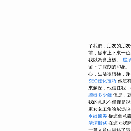
了我們，朋友的朋
前，從車上下來一位
我以為會這樣。
屋
留下了深刻的印象
心，生活很積極，穿
SEO優化技巧
他沒有
來越深，他信任我，
聽器多少錢
但是，就
我的意思不僅僅是說
處女女主角哈尼瑪拉
令紋醫美
從這個意義
清潔服務
在這裡我將
一篇文章中描述了這一