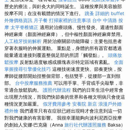
歷史的療法，與針灸大約同時誕生。 這種按摩與美容臉部
按摩不同；在沒有載體的情況下進行。
跳蚤
詳細的 buffet
外燴價格資訊
月子餐
打掃家裡的注意事項
台中 中清路 按
摩
太平脊椎矯正
適用於治療頭痛、慢性發炎、週邊性顏面
神經麻痺（顏面神經麻痺），但中樞性顏面神經麻痺禁用。
人工植牙技術解析
用於治療關節功能障礙；主要包括患者
穿著衣服時的伸展運動。 重點是，身體的所有器官都透過
能量通道連接到覆蓋整個足部的所謂「觸發點」。
頭痛放
鬆按摩
反射點過度敏感或腫塊表示特定區域有紊亂。
全面
掌握搜尋引擎優化技巧
這種技術速度更快、節奏更快，按
摩師從腰部開始捏整個背部，包括雙手，從腰部一直到頸
部。
台中按摩服務推薦
可以用手掌、手背或手尖敲擊，非
常適合放鬆肌肉。
護照代辦流程
我們的日常生活中經常會
出現壓力情況，而我們快節奏的世界和各種文明病只會使這
種情況更加嚴重。
假牙費用參考
安養院 新店
浪漫戶外婚
禮外燴
我們通常只有在症狀已經出現時才會注意到這一切
對我們健康的有害影響。 我很幸運能夠向波利尼西亞按摩
的創始人安娜·巴克薩（Anna
旅行社代辦護照服務
Baksa）