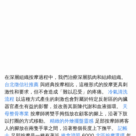
在深層組織按摩過程中，我們治療深層肌肉和結締組織。
台北徵信社推薦
與經典按摩相比，這種形式的按摩更具刺
激性和要求，但不會造成「難以忍受」的疼痛。
冷氣清洗
流程
以這種方式產生的刺激也會對屬於特定反射區的內臟
器官產生有益的影響，並改善其新陳代謝和血液循環。
天
母整骨專業
按摩師將雙手拇指放在顧客的腳上，沿著下肢
以打圈的方式移動。
精緻的外燴擺盤靈感
足部按摩師將客
人的腳放在兩隻手掌之間，沿著整個長度上下撫平。
記帳
士
足部按摩是一種有著近
推拿證照
6000
北區按摩選擇
年