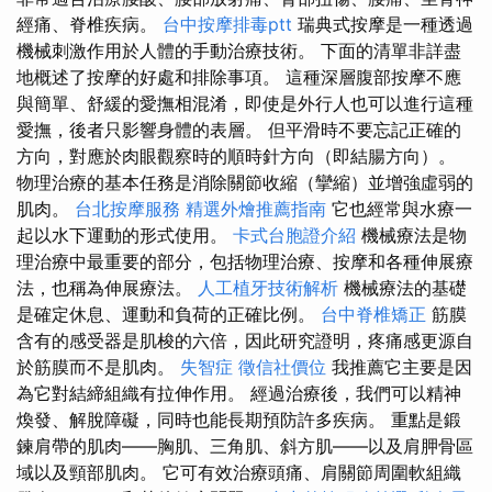
經痛、脊椎疾病。
台中按摩排毒ptt
瑞典式按摩是一種透過
機械刺激作用於人體的手動治療技術。 下面的清單非詳盡
地概述了按摩的好處和排除事項。 這種深層腹部按摩不應
與簡單、舒緩的愛撫相混淆，即使是外行人也可以進行這種
愛撫，後者只影響身體的表層。 但平滑時不要忘記正確的
方向，對應於肉眼觀察時的順時針方向（即結腸方向）。
物理治療的基本任務是消除關節收縮（攣縮）並增強虛弱的
肌肉。
台北按摩服務
精選外燴推薦指南
它也經常與水療一
起以水下運動的形式使用。
卡式台胞證介紹
機械療法是物
理治療中最重要的部分，包括物理治療、按摩和各種伸展療
法，也稱為伸展療法。
人工植牙技術解析
機械療法的基礎
是確定休息、運動和負荷的正確比例。
台中脊椎矯正
筋膜
含有的感受器是肌梭的六倍，因此研究證明，疼痛感更源自
於筋膜而不是肌肉。
失智症
徵信社價位
我推薦它主要是因
為它對結締組織有拉伸作用。 經過治療後，我們可以精神
煥發、解脫障礙，同時也能長期預防許多疾病。 重點是鍛
鍊肩帶的肌肉——胸肌、三角肌、斜方肌——以及肩胛骨區
域以及頸部肌肉。 它可有效治療頭痛、肩關節周圍軟組織