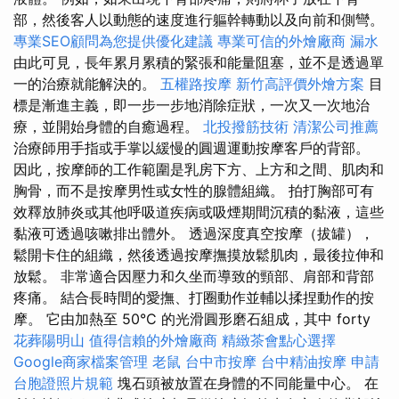
部，然後客人以動態的速度進行軀幹轉動以及向前和側彎。
專業SEO顧問為您提供優化建議
專業可信的外燴廠商
漏水
由此可見，長年累月累積的緊張和能量阻塞，並不是透過單
一的治療就能解決的。
五權路按摩
新竹高評價外燴方案
目
標是漸進主義，即一步一步地消除症狀，一次又一次地治
療，並開始身體的自癒過程。
北投撥筋技術
清潔公司推薦
治療師用手指或手掌以緩慢的圓週運動按摩客戶的背部。
因此，按摩師的工作範圍是乳房下方、上方和之間、肌肉和
胸骨，而不是按摩男性或女性的腺體組織。 拍打胸部可有
效釋放肺炎或其他呼吸道疾病或吸煙期間沉積的黏液，這些
黏液可透過咳嗽排出體外。 透過深度真空按摩（拔罐），
鬆開卡住的組織，然後透過按摩撫摸放鬆肌肉，最後拉伸和
放鬆。 非常適合因壓力和久坐而導致的頸部、肩部和背部
疼痛。 結合長時間的愛撫、打圈動作並輔以揉捏動作的按
摩。 它由加熱至 50°C 的光滑圓形磨石組成，其中 forty
花葬陽明山
值得信賴的外燴廠商
精緻茶會點心選擇
Google商家檔案管理
老鼠
台中市按摩
台中精油按摩
申請
台胞證照片規範
塊石頭被放置在身體的不同能量中心。 在