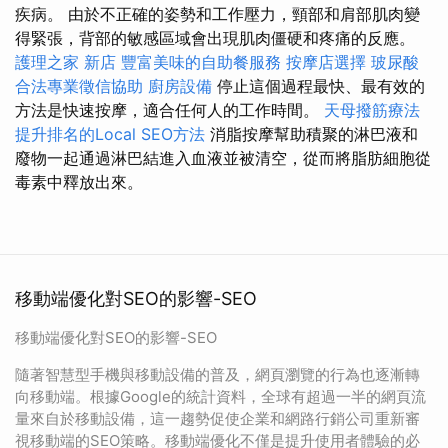
疾病。 由於不正確的姿勢和工作壓力，頸部和肩部肌肉變
得緊張，背部的敏感區域會出現肌肉僵硬和疼痛的反應。
護理之家 新店
豐富美味的自助餐服務
按摩店選擇
玻尿酸
合法專業徵信協助
廚房設備
停止這個過程最快、最有效的
方法是快速按摩，適合任何人的工作時間。
天母撥筋療法
提升排名的Local SEO方法
消脂按摩幫助積聚的淋巴液和
廢物一起通過淋巴結進入血液並被清空，從而將脂肪細胞從
毒素中釋放出來。
移動端優化對SEO的影響-SEO
移動端優化對SEO的影響-SEO
隨著智慧型手機與移動設備的普及，網頁瀏覽的行為也逐漸轉
向移動端。根據Google的統計資料，全球有超過一半的網頁流
量來自於移動設備，這一趨勢促使企業和網路行銷公司重新審
視移動端的SEO策略。移動端優化不僅是提升使用者體驗的必