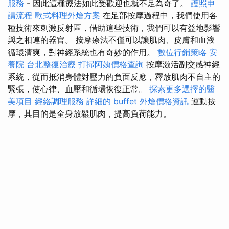
服務
- 因此這種療法如此受歡迎也就不足為奇了。
護照申
請流程
歐式料理外燴方案
在足部按摩過程中，我們使用各
種技術來刺激反射區，借助這些技術，我們可以有益地影響
與之相連的器官。 按摩療法不僅可以讓肌肉、皮膚和血液
循環清爽，對神經系統也有奇妙的作用。
數位行銷策略
安
養院
台北整復治療
打掃阿姨價格查詢
按摩激活副交感神經
系統，從而抵消身體對壓力的負面反應，釋放肌肉不自主的
緊張，使心律、血壓和循環恢復正常。
探索更多選擇的醫
美項目
經絡調理服務
詳細的 buffet 外燴價格資訊
運動按
摩，其目的是全身放鬆肌肉，提高負荷能力。