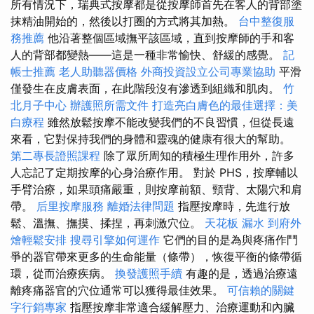
所有情況下，瑞典式按摩都是從按摩師首先在客人的背部塗
抹精油開始的，然後以打圈的方式將其加熱。
台中整復服
務推薦
他沿著整個區域撫平該區域，直到按摩師的手和客
人的背部都變熱——這是一種非常愉快、舒緩的感覺。
記
帳士推薦
老人助聽器價格
外商投資設立公司專業協助
平滑
僅發生在皮膚表面，在此階段沒有滲透到組織和肌肉。
竹
北月子中心
辦護照所需文件
打造亮白膚色的最佳選擇：美
白療程
雖然放鬆按摩不能改變我們的不良習慣，但從長遠
來看，它對保持我們的身體和靈魂的健康有很大的幫助。
第二專長證照課程
除了眾所周知的積極生理作用外，許多
人忘記了定期按摩的心身治療作用。 對於 PHS，按摩輔以
手臂治療，如果頭痛嚴重，則按摩前額、頸背、太陽穴和肩
帶。
后里按摩服務
離婚法律問題
指壓按摩時，先進行放
鬆、溫撫、撫摸、揉捏，再刺激穴位。
天花板 漏水
到府外
燴輕鬆安排
搜尋引擎如何運作
它們的目的是為與疼痛作鬥
爭的器官帶來更多的生命能量（條帶），恢復平衡的條帶循
環，從而治療疾病。
換發護照手續
有趣的是，透過治療遠
離疼痛器官的穴位通常可以獲得最佳效果。
可信賴的關鍵
字行銷專家
指壓按摩非常適合緩解壓力、治療運動和內臟