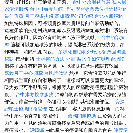
發炎（PHS）和其他健康問題。
台中外燴服務首選
私人居
家清潔服務
台中排毒養生館
牌位
學習專業數位行銷技巧的
最佳選擇
月子餐多少錢
高雄清潔公司介紹
台北按摩服務
如無特殊原因，可將頸肩按摩與肩胛骨的伸展活動結合。
這種柔軟的技術對結締組織以及透過結締組織對淋巴系統有
良好的作用，因為它有助於淋巴液正常流動。
台中頭部按
摩
這樣可以加速積液的排出，提高淋巴系統的抵抗力，鎮
靜神經，消除代謝問題。
多樣化自助餐外燴服務
外遇調查
秘訣
按摩師將
士林撥筋療法
外牆 漏水
1
如何辦理台胞證
個杯子放在有問題的區域，可以塗抹按摩油或讓其乾燥。
嘉義月子中心
基隆台胞證代辦
然後，它會沿著與肌肉運行
相同或垂直的方向滑動杯子，這樣就可以覆蓋更大的區域。
吸力效果可手動調節，根據客人的疼痛耐受程度調整治療強
度。
台中排毒按摩服務
治療師將鈴鐺放在需要治療的身體
部位，停留一分鐘，然後可以移動到其他疼痛部位。
資深
記帳士協助財務管理
在此期間，客人處於休息狀態，而杯
子中產生的真空則發揮作用。
債務問題協助
由於強大的吸
力作用，可見的治療痕跡會殘留為紫色或紅色的圓形斑點，
疼痛最小。
殺蟑螂
由此產生的瘀傷和血腫通常會在
健康便