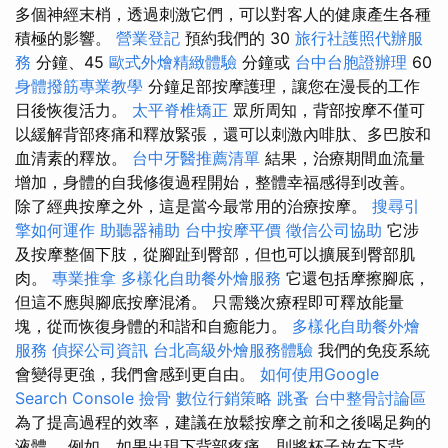
多個神經末梢，透過刺激它們，可以對客人的健康產生各種
積極的影響。
營業登記
預約我們的 30
旅行社護照代辦服
務
分鐘、45
歐式外燴精緻體驗
分鐘或
台中台胞證辦理
60
身體撥筋專業教學
分鐘足部按摩護理，讓您在漫長的工作
日後恢復活力。
太平脊椎矯正
眾所周知，背部按摩不僅可
以緩解背部疼痛和釋放緊張，還可以刺激內啡肽、多巴胺和
血清素的釋放。
台中牙醫推薦清單
結果，治療期間血流量
增加，身體的自我修復過程開始，整體幸福感得到改善。
除了經典按摩之外，這是當今最常用的治療按摩。
搜尋引
擎如何運作
助聽器補助
台中按摩平價
徵信公司協助
它涉
及按摩整個下肢，從腳趾到臀部，但也可以擴展到臀部肌
肉。
專業推拿
多樣化自助餐外燴服務
它還包括摩擦腳底，
但這不應與腳底按摩混淆。 只需幾次療程即可釋放能量
塊，從而恢復身體的和諧和自癒能力。
多樣化自助餐外燴
服務
偵探公司資訊
台北高級外燴服務體驗
我們的免疫系統
會變得更強，我們會感到更自由。
如何使用Google
Search Console
撿骨
數位行銷策略
跳蚤
台中整骨討論區
為了提高過程的效率，建議在放鬆按摩之前和之後喝足夠的
液體。 例如，如果出現下背部疼痛，則將杯子放在下背