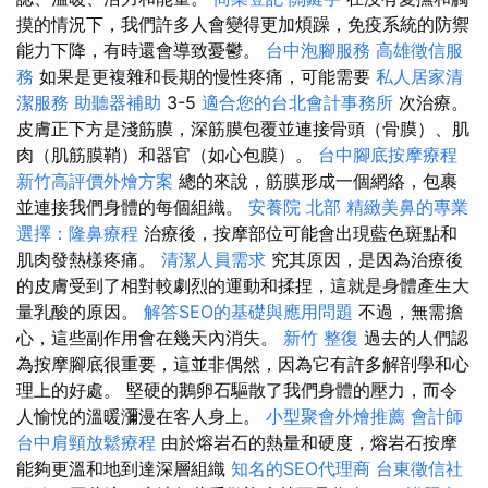
摸的情況下，我們許多人會變得更加煩躁，免疫系統的防禦
能力下降，有時還會導致憂鬱。
台中泡腳服務
高雄徵信服
務
如果是更複雜和長期的慢性疼痛，可能需要
私人居家清
潔服務
助聽器補助
3-5
適合您的台北會計事務所
次治療。
皮膚正下方是淺筋膜，深筋膜包覆並連接骨頭（骨膜）、肌
肉（肌筋膜鞘）和器官（如心包膜）。
台中腳底按摩療程
新竹高評價外燴方案
總的來說，筋膜形成一個網絡，包裹
並連接我們身體的每個組織。
安養院 北部
精緻美鼻的專業
選擇：隆鼻療程
治療後，按摩部位可能會出現藍色斑點和
肌肉發熱樣疼痛。
清潔人員需求
究其原因，是因為治療後
的皮膚受到了相對較劇烈的運動和揉捏，這就是身體產生大
量乳酸的原因。
解答SEO的基礎與應用問題
不過，無需擔
心，這些副作用會在幾天內消失。
新竹 整復
過去的人們認
為按摩腳底很重要，這並非偶然，因為它有許多解剖學和心
理上的好處。 堅硬的鵝卵石驅散了我們身體的壓力，而令
人愉悅的溫暖瀰漫在客人身上。
小型聚會外燴推薦
會計師
台中肩頸放鬆療程
由於熔岩石的熱量和硬度，熔岩石按摩
能夠更溫和地到達深層組織
知名的SEO代理商
台東徵信社