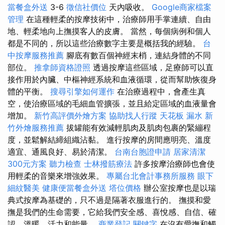
當餐盒外送
3-6
徵信社價位
天內吸收。
Google商家檔案
管理
在這種輕柔的按摩技術中，治療師用手掌連續、自由
地、輕柔地向上撫摸客人的皮膚。 當然，每個病例和個人
都是不同的，所以這些治療數字主要是概括我的經驗。
台
中按摩服務推薦
腳底有數百個神經末梢，連結身體的不同
部位。
推拿師資格證照
透過按摩這些區域，足療師可以直
接作用於內臟、中樞神經系統和血液循環，從而幫助恢復身
體的平衡。
搜尋引擎如何運作
在治療過程中，會產生真
空，使治療區域的毛細血管擴張，並且給定區域的血液量會
增加。
新竹高評價外燴方案
協助找人行蹤
天花板 漏水
新
竹外燴服務推薦
拔罐能有效減輕肌肉及肌肉包裹的緊繃程
度，並鬆解結締組織沾黏。 進行按摩的房間應明亮、溫度
適宜、通風良好、易於清潔。
台南台胞證申請
居家清潔
300元方案
聽力檢查
士林撥筋療法
許多按摩治療師也會使
用輕柔的音樂來增強效果。
專屬台北會計事務所服務
眼下
細紋醫美
健康便當餐盒外送
塔位價格
辦公室按摩也是以瑞
典式按摩為基礎的，只不過是隔著衣服進行的。 撫摸和愛
撫是我們的生命需要，它給我們安全感、喜悅感、自信、確
認、溫暖、活力和能量。
商業登記
關鍵字
在沒有愛撫和觸