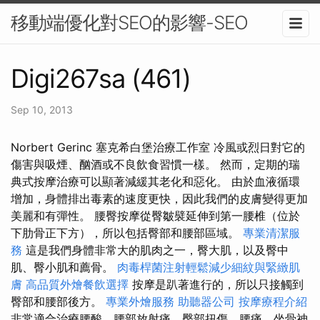
移動端優化對SEO的影響-SEO
Digi267sa (461)
Sep 10, 2013
Norbert Gerinc 塞克希白堡治療工作室 冷風或烈日對它的
傷害與吸煙、酗酒或不良飲食習慣一樣。 然而，定期的瑞
典式按摩治療可以顯著減緩其老化和惡化。 由於血液循環
增加，身體排出毒素的速度更快，因此我們的皮膚變得更加
美麗和有彈性。 腰臀按摩從臀皺襞延伸到第一腰椎（位於
下肋骨正下方），所以包括臀部和腰部區域。
專業清潔服
務
這是我們身體非常大的肌肉之一，臀大肌，以及臀中
肌、臀小肌和薦骨。
肉毒桿菌注射輕鬆減少細紋與緊緻肌
膚
高品質外燴餐飲選擇
按摩是趴著進行的，所以只接觸到
臀部和腰部後方。
專業外燴服務
助聽器公司
按摩療程介紹
非常適合治療腰酸、腰部放射痛、臀部扭傷、腰痛、坐骨神