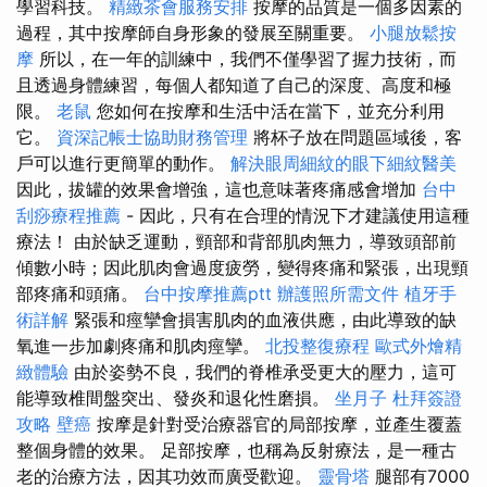
學習科技。
精緻茶會服務安排
按摩的品質是一個多因素的
過程，其中按摩師自身形象的發展至關重要。
小腿放鬆按
摩
所以，在一年的訓練中，我們不僅學習了握力技術，而
且透過身體練習，每個人都知道了自己的深度、高度和極
限。
老鼠
您如何在按摩和生活中活在當下，並充分利用
它。
資深記帳士協助財務管理
將杯子放在問題區域後，客
戶可以進行更簡單的動作。
解決眼周細紋的眼下細紋醫美
因此，拔罐的效果會增強，這也意味著疼痛感會增加
台中
刮痧療程推薦
- 因此，只有在合理的情況下才建議使用這種
療法！ 由於缺乏運動，頸部和背部肌肉無力，導致頭部前
傾數小時；因此肌肉會過度疲勞，變得疼痛和緊張，出現頸
部疼痛和頭痛。
台中按摩推薦ptt
辦護照所需文件
植牙手
術詳解
緊張和痙攣會損害肌肉的血液供應，由此導致的缺
氧進一步加劇疼痛和肌肉痙攣。
北投整復療程
歐式外燴精
緻體驗
由於姿勢不良，我們的脊椎承受更大的壓力，這可
能導致椎間盤突出、發炎和退化性磨損。
坐月子
杜拜簽證
攻略
壁癌
按摩是針對受治療器官的局部按摩，並產生覆蓋
整個身體的效果。 足部按摩，也稱為反射療法，是一種古
老的治療方法，因其功效而廣受歡迎。
靈骨塔
腿部有7000