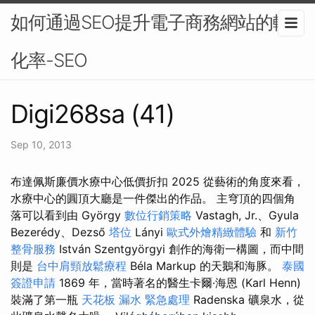
如何通過SEO提升電子商務網站的轉
化率-SEO
Digi268sa (41)
Sep 10, 2013
布達佩斯廉價水療中心低價折扣 2025 從藝術的角度來看，
水療中心的圓頂大廳是一件傑出的作品。 主穹頂的四個角
落可以看到由 György
數位行銷策略
Vastagh, Jr.、Gyula
Bezerédy、Dezső
塔位
Lányi
歐式外燴精緻體驗
和
新竹
整骨服務
István Szentgyörgyi 創作的海衛一構圖，而中間
則是
台中肩頸放鬆療程
Béla Markup 的天鵝和海豚。
泰國
簽證申請
1869 年，當時著名的醫生卡爾·海恩 (Karl Henn)
裝滿了第一瓶
天花板 漏水 緊急處理
Radenska 礦泉水，從