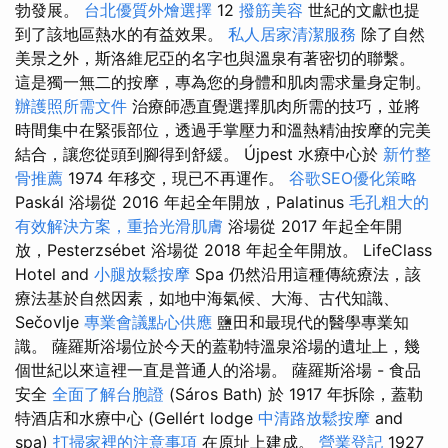
勃發展。
台北優質外燴選擇
12
撥筋美容
世紀的文獻也提
到了該地區熱水的有益效果。
私人居家清潔服務
除了自然
美景之外，斯洛維尼亞的名字也與溫泉有著密切的聯繫。
這是獨一無二的按摩，專為您的身體和肌肉需求量身定制。
辦護照所需文件
治療師憑直覺選擇肌肉所需的技巧，並將
時間集中在緊張部位，透過手掌壓力和溫熱精油按摩的完美
結合，讓您從頭到腳得到舒緩。 Újpest 水療中心於
新竹整
骨推薦
1974 年移交，現已不再運作。
谷歌SEO優化策略
Paskál 浴場從 2016 年起全年開放，Palatinus
毛孔粗大的
有效解決方案，重拾光滑肌膚
浴場從 2017 年起全年開
放，Pesterzsébet 浴場從 2018 年起全年開放。 LifeClass
Hotel and
小腿放鬆按摩
Spa 仍然沿用這種傳統療法，該
療法基於自然因素，如地中海氣候、大海、古代知識、
Sečovlje
專業會議點心供應
鹽田和最現代的醫學專業知
識。 薩羅斯浴場位於今天的蓋勒特溫泉浴場的遺址上，幾
個世紀以來這裡一直是普通人的浴場。 薩羅斯浴場 - 食品
安全
全面了解台胞證
(Sáros Bath) 於 1917 年拆除，蓋勒
特酒店和水療中心 (Gellért lodge
中清路放鬆按摩
and
spa)
打掃家裡的注意事項
在原址上建成。
營業登記
1927