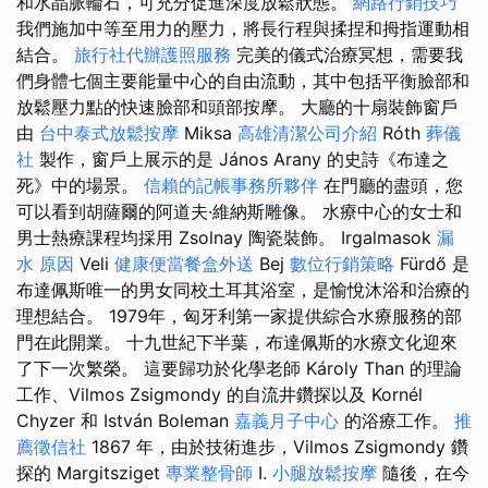
和水晶脈輪石，可充分促進深度放鬆狀態。
網路行銷技巧
我們施加中等至用力的壓力，將長行程與揉捏和拇指運動相
結合。
旅行社代辦護照服務
完美的儀式治療冥想，需要我
們身體七個主要能量中心的自由流動，其中包括平衡臉部和
放鬆壓力點的快速臉部和頭部按摩。 大廳的十扇裝飾窗戶
由
台中泰式放鬆按摩
Miksa
高雄清潔公司介紹
Róth
葬儀
社
製作，窗戶上展示的是 János Arany 的史詩《布達之
死》中的場景。
信賴的記帳事務所夥伴
在門廳的盡頭，您
可以看到胡薩爾的阿道夫·維納斯雕像。 水療中心的女士和
男士熱療課程均採用 Zsolnay 陶瓷裝飾。 Irgalmasok
漏
水 原因
Veli
健康便當餐盒外送
Bej
數位行銷策略
Fürdő 是
布達佩斯唯一的男女同校土耳其浴室，是愉悅沐浴和治療的
理想結合。 1979年，匈牙利第一家提供綜合水療服務的部
門在此開業。 十九世紀下半葉，布達佩斯的水療文化迎來
了下一次繁榮。 這要歸功於化學老師 Károly Than 的理論
工作、Vilmos Zsigmondy 的自流井鑽探以及 Kornél
Chyzer 和 István Boleman
嘉義月子中心
的浴療工作。
推
薦徵信社
1867 年，由於技術進步，Vilmos Zsigmondy 鑽
探的 Margitsziget
專業整骨師
I.
小腿放鬆按摩
隨後，在今