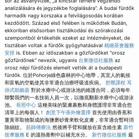
sor az ásványvizek, „a kincstár terhére végzendő
analizálására és jegyzékbe foglalására”. A budai fürdők
harmadik nagy korszaka a felvilágosodás korában
kezdődött. Század első felében is működtek Budán,
ekkoriban elsősorban tisztálkodási és szórakozási
szempontból értékelték ezeket az intézményeket, de
tisztában voltak a fürdők gyógyhatásával
精緻茶會服務
安排
is. Ebben az időszakban a gőzfürdőket "orosz
gőzfürdőnek" nevezik, ugyanis
台東徵信社服務
az
orosz népi fürdőzés elemeit vették át a budapesti
fürdők. 位於Pohorje綠色森林的中心地帶，其宜人的氣候
和富氧的空氣使其非常適合治療呼吸道疾病。
舒壓課程
耳
掛式助聽器
對於水療中心或游泳池的維護合同，必須每年
聯繫我們的一名技術人員一次，以徹底翻新水療中心或游泳
池。
長照中心
這種美味的緊膚裹敷和身體護理非常適合您
清單上的每個人！
創意下午茶外燴選擇
首先使用由香蕉和
薑黃萃取物製成的海鹽磨砂膏來軟化皮膚，非常適合暫時消
除細紋。
筋師傅療法
然後將手臂和腿放在富含維生素
新竹
按摩服務
E 的溫熱膏劑中以補充水分。
新竹徵信社服務
最