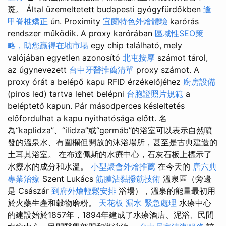
斑。 Által üzemeltetett budapesti gyógyfürdőkben
逢
甲脊椎矯正
ún. Proximity
宜蘭特色外燴體驗
karórás
rendszer működik. A proxy karórában
區域性SEO策
略，助您贏得在地市場
egy chip található, mely
valójában egyetlen azonosító
北屯按摩
számot tárol,
az úgynevezett
台中牙醫推薦清單
proxy számot. A
proxy órát a belépő kapu RFID érzékelőjéhez
廚房設備
(piros led) tartva lehet belépni
台胞證照片規範
a
beléptető kapun. Pár másodperces késleltetés
előfordulhat a kapu nyithatósága előtt. 名
為“kaplidza”、“ilidza”或“germáb”的浴室可以表示自然噴
發的溫泉水、有圍欄但開放的沐浴場所，甚至是古典建造的
土耳其浴室。 在布達佩斯的水療中心，石灰石板上標示了
水療水的成分和水溫。
小型聚會外燴推薦
在今天的
唐六典
專業治療
Szent Lukács
筋膜沾黏撥筋技術
溫泉區（旁邊
是 Császár
到府外燴輕鬆安排
浴場），溫泉的能量最初用
於火藥生產和穀物磨粉。
天花板 漏水 緊急處理
水療中心
的建設始於1857年，1894年建成了水療酒店、泥浴、民間