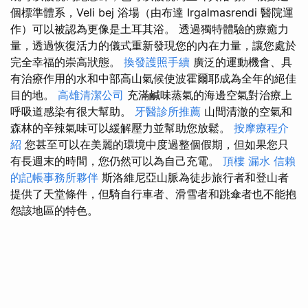
個標準體系，Veli bej 浴場（由布達 Irgalmasrendi 醫院運
作）可以被認為更像是土耳其浴。 透過獨特體驗的療癒力
量，透過恢復活力的儀式重新發現您的內在力量，讓您處於
完全幸福的崇高狀態。
換發護照手續
廣泛的運動機會、具
有治療作用的水和中部高山氣候使波霍爾耶成為全年的絕佳
目的地。
高雄清潔公司
充滿鹹味蒸氣的海邊空氣對治療上
呼吸道感染有很大幫助。
牙醫診所推薦
山間清澈的空氣和
森林的辛辣氣味可以緩解壓力並幫助您放鬆。
按摩療程介
紹
您甚至可以在美麗的環境中度過整個假期，但如果您只
有長週末的時間，您仍然可以為自己充電。
頂樓 漏水
信賴
的記帳事務所夥伴
斯洛維尼亞山脈為徒步旅行者和登山者
提供了天堂條件，但騎自行車者、滑雪者和跳傘者也不能抱
怨該地區的特色。