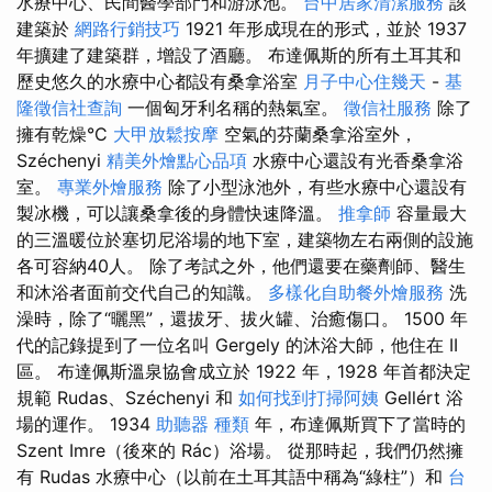
水療中心、民間醫學部門和游泳池。
台中居家清潔服務
該
建築於
網路行銷技巧
1921 年形成現在的形式，並於 1937
年擴建了建築群，增設了酒廳。 布達佩斯的所有土耳其和
歷史悠久的水療中心都設有桑拿浴室
月子中心住幾天
-
基
隆徵信社查詢
一個匈牙利名稱的熱氣室。
徵信社服務
除了
擁有乾燥°C
大甲放鬆按摩
空氣的芬蘭桑拿浴室外，
Széchenyi
精美外燴點心品項
水療中心還設有光香桑拿浴
室。
專業外燴服務
除了小型泳池外，有些水療中心還設有
製冰機，可以讓桑拿後的身體快速降溫。
推拿師
容量最大
的三溫暖位於塞切尼浴場的地下室，建築物左右兩側的設施
各可容納40人。 除了考試之外，他們還要在藥劑師、醫生
和沐浴者面前交代自己的知識。
多樣化自助餐外燴服務
洗
澡時，除了“曬黑”，還拔牙、拔火罐、治癒傷口。 1500 年
代的記錄提到了一位名叫 Gergely 的沐浴大師，他住在 II
區。 布達佩斯溫泉協會成立於 1922 年，1928 年首都決定
規範 Rudas、Széchenyi 和
如何找到打掃阿姨
Gellért 浴
場的運作。 1934
助聽器 種類
年，布達佩斯買下了當時的
Szent Imre（後來的 Rác）浴場。 從那時起，我們仍然擁
有 Rudas 水療中心（以前在土耳其語中稱為“綠柱”）和
台