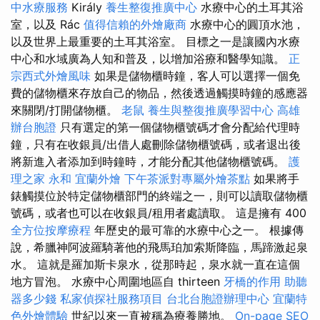
中水療服務
Király
養生整復推廣中心
水療中心的土耳其浴
室，以及 Rác
值得信賴的外燴廠商
水療中心的圓頂水池，
以及世界上最重要的土耳其浴室。 目標之一是讓國內水療
中心和水域廣為人知和普及，以增加浴療和醫學知識。
正
宗西式外燴風味
如果是儲物櫃時鐘，客人可以選擇一個免
費的儲物櫃來存放自己的物品，然後透過觸摸時鐘的感應器
來關閉/打開儲物櫃。
老鼠
養生與整復推廣學習中心
高雄
辦台胞證
只有選定的第一個儲物櫃號碼才會分配給代理時
鐘，只有在收銀員/出借人處刪除儲物櫃號碼，或者退出後
將新進入者添加到時鐘時，才能分配其他儲物櫃號碼。
護
理之家 永和
宜蘭外燴
下午茶派對專屬外燴茶點
如果將手
錶觸摸位於特定儲物櫃部門的終端之一，則可以讀取儲物櫃
號碼，或者也可以在收銀員/租用者處讀取。 這是擁有 400
全方位按摩療程
年歷史的最可靠的水療中心之一。 根據傳
說，希臘神阿波羅騎著他的飛馬珀加索斯降臨，馬蹄激起泉
水。 這就是羅加斯卡泉水，從那時起，泉水就一直在這個
地方冒泡。 水療中心周圍地區自 thirteen
牙橋的作用
助聽
器多少錢
私家偵探社服務項目
台北台胞證辦理中心
宜蘭特
色外燴體驗
世紀以來一直被稱為療養勝地。
On-page SEO