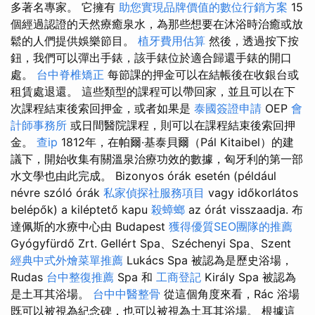
多著名專家。 它擁有
助您實現品牌價值的數位行銷方案
15
個經過認證的天然療癒泉水，為那些想要在沐浴時治癒或放
鬆的人們提供娛樂節目。
植牙費用估算
然後，透過按下按
鈕，我們可以彈出手錶，該手錶位於適合歸還手錶的開口
處。
台中脊椎矯正
每節課的押金可以在結帳後在收銀台或
租賃處退還。 這些類型的課程可以帶回家，並且可以在下
次課程結束後索回押金，或者如果是
泰國簽證申請
OEP
會
計師事務所
或日間醫院課程，則可以在課程結束後索回押
金。
查ip
1812年，在帕爾·基泰貝爾（Pál Kitaibel）的建
議下，開始收集有關溫泉治療功效的數據，匈牙利的第一部
水文學也由此完成。 Bizonyos órák esetén (például
névre szóló órák
私家偵探社服務項目
vagy időkorlátos
belépők) a kiléptető kapu
殺蟑螂
az órát visszaadja. 布
達佩斯的水療中心由 Budapest
獲得優質SEO團隊的推薦
Gyógyfürdő Zrt. Gellért Spa、Széchenyi Spa、Szent
經典中式外燴菜單推薦
Lukács Spa 被認為是歷史浴場，
Rudas
台中整復推薦
Spa 和
工商登記
Király Spa 被認為
是土耳其浴場。
台中中醫整骨
從這個角度來看，Rác 浴場
既可以被視為紀念碑，也可以被視為土耳其浴場。 根據這