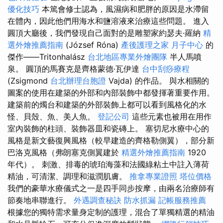
優化技巧
本篤會修士認為，風濕病和肥胖的原因是水滯留
在體內，因此他們用海水和鹽溶液來治療這些問題。 進入
圓頂大廳後，我們發現自己面對的是雕塑家約瑟夫·羅納
精
選外燴推薦指南
(József Róna)
產後護理之家 月子中心
的
傑作——Tritonhalász
台北地區專業外燴團隊
半人馬噴
泉。 圓頂的馬賽克是齊格蒙德·瓦伊達
台中刮痧療程
(Zsigmond
台北辦理台胞證
Vajda) 的作品。 與水相關的
圖案的使用在建築的外部和內部裝飾中都發揮著重要作用。
建築前的燭台和建築的外部裝飾上都可以看到風格化的水
怪、貝殼、魚、美人魚。
登記公司
這些元素也被用在用作
室內裝飾的柱頭、裝飾器皿和瓷磚上。 塞切尼水療中心的
風格是新文藝復興風格（較早建造的齊格勒側翼），部分新
巴洛克風格（弗朗塞克側翼建於
精選外燴推薦指南
1920
年代）。 刺激、排毒的琥珀海藻和法國綠粘土中註入薄荷
精油，可清潔、調理和滋潤肌膚。
推拿專業證照
塔位價格
我們的豪華水療儀式之一是四手同步按摩，由兩名治療師有
節奏地串聯進行。
外遇調查秘訣
防水抓漏
記帳服務推薦
根據您的獨特需求量身定制的護理，混合了單獨精選的精油