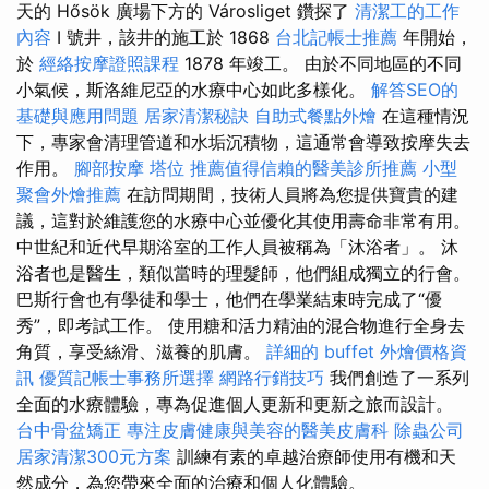
天的 Hősök 廣場下方的 Városliget 鑽探了
清潔工的工作
內容
I 號井，該井的施工於 1868
台北記帳士推薦
年開始，
於
經絡按摩證照課程
1878 年竣工。 由於不同地區的不同
小氣候，斯洛維尼亞的水療中心如此多樣化。
解答SEO的
基礎與應用問題
居家清潔秘訣
自助式餐點外燴
在這種情況
下，專家會清理管道和水垢沉積物，這通常會導致按摩失去
作用。
腳部按摩
塔位
推薦值得信賴的醫美診所推薦
小型
聚會外燴推薦
在訪問期間，技術人員將為您提供寶貴的建
議，這對於維護您的水療中心並優化其使用壽命非常有用。
中世紀和近代早期浴室的工作人員被稱為「沐浴者」。 沐
浴者也是醫生，類似當時的理髮師，他們組成獨立的行會。
巴斯行會也有學徒和學士，他們在學業結束時完成了“優
秀”，即考試工作。 使用糖和活力精油的混合物進行全身去
角質，享受絲滑、滋養的肌膚。
詳細的 buffet 外燴價格資
訊
優質記帳士事務所選擇
網路行銷技巧
我們創造了一系列
全面的水療體驗，專為促進個人更新和更新之旅而設計。
台中骨盆矯正
專注皮膚健康與美容的醫美皮膚科
除蟲公司
居家清潔300元方案
訓練有素的卓越治療師使用有機和天
然成分，為您帶來全面的治療和個人化體驗。