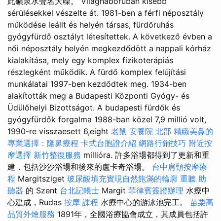
此礦泉水聲名大噪。 Világháborúban kisebb
sérülésekkel vészelte át. 1981-ben a férfi néposztály
működése leállt és helyén társas, fürdőruhás
gyógyfürdő osztályt létesítettek. A következő évben a
női néposztály helyén megkezdődött a nappali kórház
kialakítása, mely egy komplex fizikoterápiás
részlegként működik. A fürdő komplex felújítási
munkálatai 1997-ben kezdődtek meg. 1934-ben
alakították meg a Budapesti Központi Gyógy- és
Üdülőhelyi Bizottságot. A budapesti fürdők és
gyógyfürdők forgalma 1988-ban közel 7,9 millió volt,
1990-re visszaesett 6,eight
老鼠
安養院 北部
精緻美鼻的
專業選擇：隆鼻療程
卡式台胞證介紹
網路行銷技巧
附近按
摩選擇
新竹整復服務
millióra. 許多浴場都得到了更新和重
建，包括沙沙浴場和後來的盧卡奇浴場。
台中肩頸按摩療
程
Margitsziget
玻尿酸填充實現自然飽滿的輪廓
重聽 助
聽器
的 Szent
台北記帳士
Margit
菲律賓簽證辦理
水療中
心建成，Rudas
按摩 課程
水療中心的游泳池完工。
苗栗高
品質外燴服務
1891年，全國浴療協會成立，其成員包括許