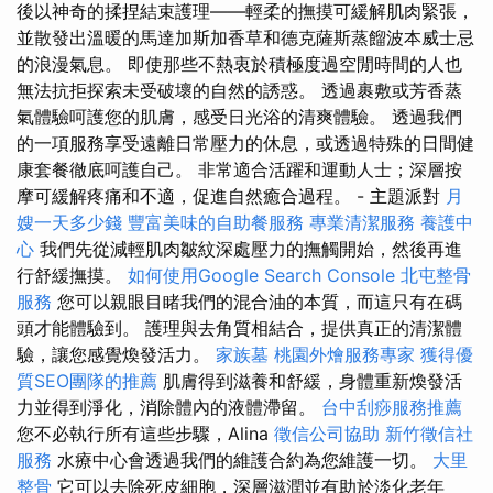
後以神奇的揉捏結束護理——輕柔的撫摸可緩解肌肉緊張，
並散發出溫暖的馬達加斯加香草和德克薩斯蒸餾波本威士忌
的浪漫氣息。 即使那些不熱衷於積極度過空閒時間的人也
無法抗拒探索未受破壞的自然的誘惑。 透過裹敷或芳香蒸
氣體驗呵護您的肌膚，感受日光浴的清爽體驗。 透過我們
的一項服務享受遠離日常壓力的休息，或透過特殊的日間健
康套餐徹底呵護自己。 非常適合活躍和運動人士；深層按
摩可緩解疼痛和不適，促進自然癒合過程。 - 主題派對
月
嫂一天多少錢
豐富美味的自助餐服務
專業清潔服務
養護中
心
我們先從減輕肌肉皺紋深處壓力的撫觸開始，然後再進
行舒緩撫摸。
如何使用Google Search Console
北屯整骨
服務
您可以親眼目睹我們的混合油的本質，而這只有在碼
頭才能體驗到。 護理與去角質相結合，提供真正的清潔體
驗，讓您感覺煥發活力。
家族墓
桃園外燴服務專家
獲得優
質SEO團隊的推薦
肌膚得到滋養和舒緩，身體重新煥發活
力並得到淨化，消除體內的液體滯留。
台中刮痧服務推薦
您不必執行所有這些步驟，Alina
徵信公司協助
新竹徵信社
服務
水療中心會透過我們的維護合約為您維護一切。
大里
整骨
它可以去除死皮細胞，深層滋潤並有助於淡化老年