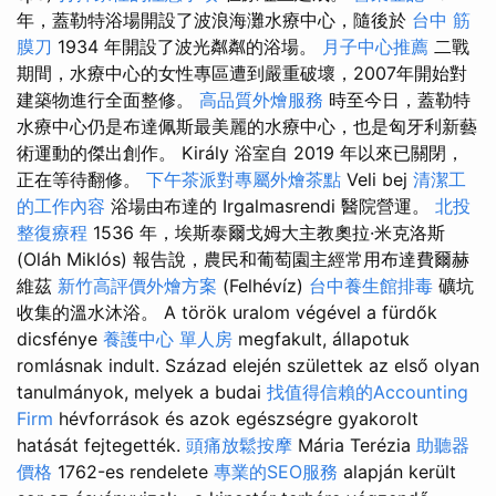
年，蓋勒特浴場開設了波浪海灘水療中心，隨後於
台中 筋
膜刀
1934 年開設了波光粼粼的浴場。
月子中心推薦
二戰
期間，水療中心的女性專區遭到嚴重破壞，2007年開始對
建築物進行全面整修。
高品質外燴服務
時至今日，蓋勒特
水療中心仍是布達佩斯最美麗的水療中心，也是匈牙利新藝
術運動的傑出創作。 Király 浴室自 2019 年以來已關閉，
正在等待翻修。
下午茶派對專屬外燴茶點
Veli bej
清潔工
的工作內容
浴場由布達的 Irgalmasrendi 醫院營運。
北投
整復療程
1536 年，埃斯泰爾戈姆大主教奧拉·米克洛斯
(Oláh Miklós) 報告說，農民和葡萄園主經常用布達費爾赫
維茲
新竹高評價外燴方案
(Felhévíz)
台中養生館排毒
礦坑
收集的溫水沐浴。 A török uralom végével a fürdők
dicsfénye
養護中心 單人房
megfakult, állapotuk
romlásnak indult. Század elején születtek az első olyan
tanulmányok, melyek a budai
找值得信賴的Accounting
Firm
hévforrások és azok egészségre gyakorolt
hatását fejtegették.
頭痛放鬆按摩
Mária Terézia
助聽器
價格
1762-es rendelete
專業的SEO服務
alapján került