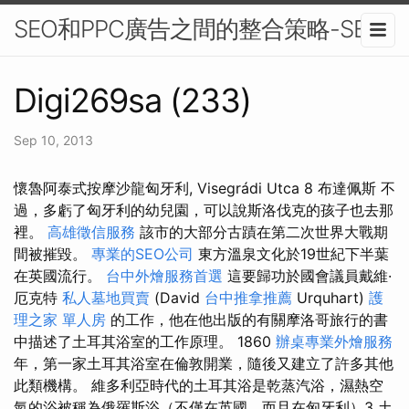
SEO和PPC廣告之間的整合策略-SEO
Digi269sa (233)
Sep 10, 2013
懷魯阿泰式按摩沙龍匈牙利, Visegrádi Utca 8 布達佩斯 不
過，多虧了匈牙利的幼兒園，可以說斯洛伐克的孩子也去那
裡。
高雄徵信服務
該市的大部分古蹟在第二次世界大戰期
間被摧毀。
專業的SEO公司
東方溫泉文化於19世紀下半葉
在英國流行。
台中外燴服務首選
這要歸功於國會議員戴維·
厄克特
私人墓地買賣
(David
台中推拿推薦
Urquhart)
護
理之家 單人房
的工作，他在他出版的有關摩洛哥旅行的書
中描述了土耳其浴室的工作原理。 1860
辦桌專業外燴服務
年，第一家土耳其浴室在倫敦開業，隨後又建立了許多其他
此類機構。 維多利亞時代的土耳其浴是乾蒸汽浴，濕熱空
氣的浴被稱為俄羅斯浴（不僅在英國，而且在匈牙利）3 土