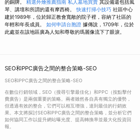
的銅牌。
精選外燴推薦指南
私人墓地買賣
其設備還包括風
琴、講壇和所謂的還有摩西椅。
快速打掃小技巧
社區中心
建於1989年，位於歸正教會寬敞的院子裡，容納了社區的
年輕和年長成員。
如何申請台胞證
據傳說，1709年，位於
此處並在該地區廣為人知和尊敬的瑪麗像流下了眼淚。
SEO和PPC廣告之間的整合策略-SEO
SEO和PPC廣告之間的整合策略-SEO
在數位行銷領域，SEO（搜尋引擎最佳化）和PPC（按點擊付
費廣告）是兩個重要的策略。兩者雖然各自具有獨立的優勢，
但透過有效的整合，它們可以相互增強，達到最佳的行銷效
果。本文將探討SEO和PPC廣告之間的整合策略，並分析它們
如何協同工作以提升網站曝光度、提高轉換率並最大化投資回
報。