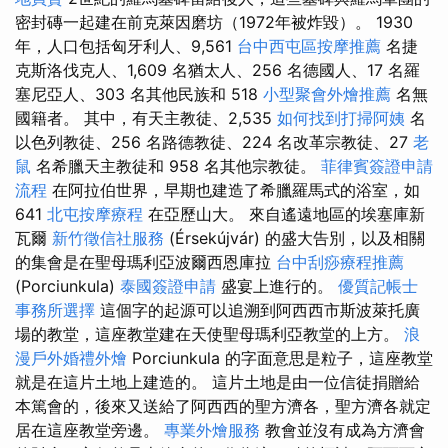
密封磚一起建在前克萊因磨坊（1972年被炸毀）。 1930
年，人口包括匈牙利人、9,561
台中西屯區按摩推薦
名捷
克斯洛伐克人、1,609 名猶太人、256 名德國人、17 名羅
塞尼亞人、303 名其他民族和 518
小型聚會外燴推薦
名無
國籍者。 其中，有天主教徒、2,535
如何找到打掃阿姨
名
以色列教徒、256 名路德教徒、224 名改革宗教徒、27
老
鼠
名希臘天主教徒和 958 名其他宗教徒。
菲律賓簽證申請
流程
在阿拉伯世界，早期也建造了希臘羅馬式的浴室，如
641
北屯按摩療程
在亞歷山大。 來自遙遠地區的埃塞庫新
瓦爾
新竹徵信社服務
(Érsekújvár) 的盛大告別，以及相關
的集會是在聖母瑪利亞波爾西恩庫拉
台中刮痧療程推薦
(Porciunkula)
泰國簽證申請
盛宴上進行的。
優質記帳士
事務所選擇
這個字的起源可以追溯到阿西西市斯波萊托廣
場的教堂，這座教堂建在天使聖母瑪利亞教堂的上方。
浪
漫戶外婚禮外燴
Porciunkula 的字面意思是粒子，這座教堂
就是在這片土地上建造的。 這片土地是由一位信徒捐贈給
本篤會的，後來又送給了阿西西的聖方濟各，聖方濟各就定
居在這座教堂旁邊。
專業外燴服務
教會並沒有成為方濟會