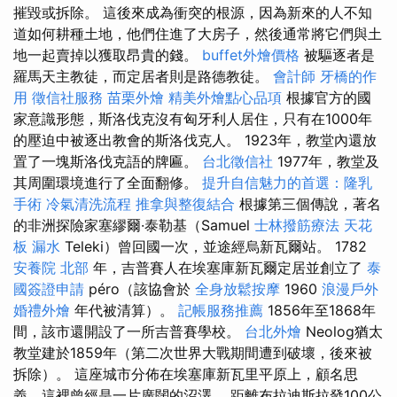
摧毀或拆除。 這後來成為衝突的根源，因為新來的人不知
道如何耕種土地，他們住進了大房子，然後通常將它們與土
地一起賣掉以獲取昂貴的錢。
buffet外燴價格
被驅逐者是
羅馬天主教徒，而定居者則是路德教徒。
會計師
牙橋的作
用
徵信社服務
苗栗外燴
精美外燴點心品項
根據官方的國
家意識形態，斯洛伐克沒有匈牙利人居住，只有在1000年
的壓迫中被逐出教會的斯洛伐克人。 1923年，教堂內還放
置了一塊斯洛伐克語的牌匾。
台北徵信社
1977年，教堂及
其周圍環境進行了全面翻修。
提升自信魅力的首選：隆乳
手術
冷氣清洗流程
推拿與整復結合
根據第三個傳說，著名
的非洲探險家塞繆爾·泰勒基（Samuel
士林撥筋療法
天花
板 漏水
Teleki）曾回國一次，並途經烏新瓦爾站。 1782
安養院 北部
年，吉普賽人在埃塞庫新瓦爾定居並創立了
泰
國簽證申請
péro（該協會於
全身放鬆按摩
1960
浪漫戶外
婚禮外燴
年代被清算）。
記帳服務推薦
1856年至1868年
間，該市還開設了一所吉普賽學校。
台北外燴
Neolog猶太
教堂建於1859年（第二次世界大戰期間遭到破壞，後來被
拆除）。 這座城市分佈在埃塞庫新瓦里平原上，顧名思
義，這裡曾經是一片廣闊的沼澤。 距離布拉迪斯拉發100公