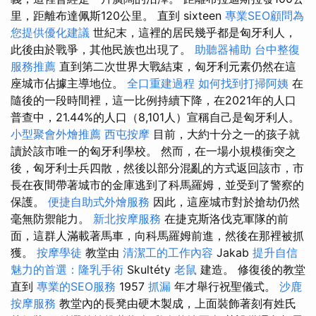
里，距離布達佩斯120公里。 直到 sixteen
專業SEO顧問為
您提供優化建議
世紀末，這裡的居民幾乎都是匈牙利人，
此後由於戰爭，其他民族也出現了。
助聽器補助
台中整復
服務推薦
直到第二次世界大戰結束，匈牙利元素仍然在這
座城市佔據主導地位。
全口重建過程
如何找到打掃阿姨
在
隨後的一段時間裡，這一比例持續下降，在2021年的人口
普查中，21.44%的人口（8,101人）宣稱自己是匈牙利人。
小型聚會外燴推薦
西屯按摩
目前，大約十分之一的孩子就
讀於該市唯一的匈牙利學校。 然而，在一場小規模衝突之
後，匈牙利士兵四散，然後以部分混亂的方式返回該市，市
長在夜間帶著城市的金庫逃到了科馬羅姆，並受到了警察的
保護。
便捷自助式外燴服務
因此，這座城市對於搶劫仍然
毫無防禦能力。
新北按摩服務
在捷克斯洛伐克軍隊的前
面，這群人滿載著馬車，向科馬羅姆前進，然後在那裡被抓
獲。
按摩學徒
教堂由
清潔工的工作內容
Jakab
提升自信
魅力的首選：隆乳手術
Skultéty
老鼠
建造。 修復後的教堂
直到
專業的SEO服務
1957
抓漏
年才舉行祝聖儀式。
沙鹿
按摩服務
教堂內的長凳由硬木製成，上面裝飾著刻有姓氏