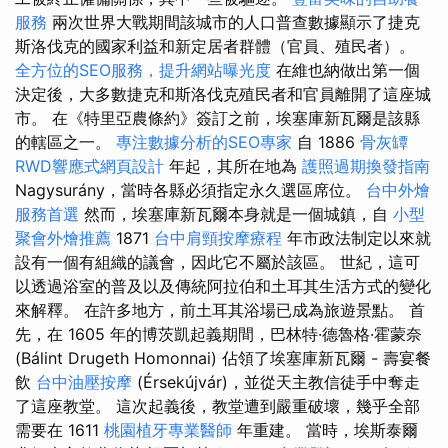
服務
兩次世界大戰期間該城市的人口普查數據顯示了捷克
斯洛伐克的國家利益和新定居者群體（官員、殖民者）。
全方位的SEO服務，提升網站曝光度
在維也納做出第一個
決定後，大多數捷克和斯洛伐克殖民者和官員離開了這座城
市。 在《特里亞農條約》簽訂之前，埃塞庫新瓦爾是該縣
的轄區之一。
專注數據分析的SEO專家
自 1886
骨灰罈
RWD響應式網頁設計
年起，其所在地為
護照過期換發指南
Nagysurány，當時各縣必須指定永久選區席位。
台中外燴
服務首選
然而，埃塞庫新瓦爾本身就是一個城鎮，自
小型
聚會外燴推薦
1871
台中肩頸按摩療程
年市政法制定以來就
設有一個有組織的議會，因此它不屬於該區。 世紀，這可
以透過浴室的普及以及傳統阿拉伯和土耳其生活方式的變化
來解釋。 在許多地方，前土耳其浴場已成為旅遊景點。 首
先，在 1605 年的博茨凱起義期間，巴林特·德魯格·霍蒙奈
(Bálint Drugeth Homonnai) 佔領了埃塞庫新瓦爾 - 壽宴餐
飲
台中油壓按摩
(Érsekújvár)，並從天主教信徒手中奪走
了這座教堂。 這次起義後，教堂遭到嚴重破壞，幾乎全部
需要在 1611
桃園植牙專業醫師
年重建。 當時，埃斯泰爾