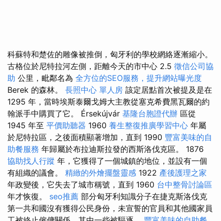
科蘇特和楚佐的雕像被推倒，匈牙利的學校網絡逐漸縮小。
古格位於尼特拉河左側，距離今天的市中心 2.5
徵信公司協
助
公里，毗鄰名為
全方位的SEO服務，提升網站曝光度
Berek 的森林。
長照中心 單人房
該定居點首次被提及是在
1295 年，當時埃斯泰爾戈姆大主教從塞克希費黑瓦爾的約
翰派手中購買了它。 Érsekújvár
基隆台胞證代辦
區從
1945 年至
平價助聽器
1960
養生整復推廣學習中心
年屬
於尼特拉區，之後面積顯著增加，直到 1990
豐富美味的自
助餐服務
年歸屬於布拉迪斯拉發的西斯洛伐克區。 1876
協助找人行蹤
年，它獲得了一個城鎮的地位，並設有一個
有組織的議會。
精緻的外燴擺盤靈感
1922
產後護理之家
年政變後，它失去了城市稱號，直到 1960
台中整骨討論區
年才恢復。
seo推薦
部分匈牙利知識分子在捷克斯洛伐克
第一共和國沒有獲得公民身份，未宣誓的官員和其他國家員
工被終止僱傭關係，其中一些被驅逐。
豐富美味的自助餐