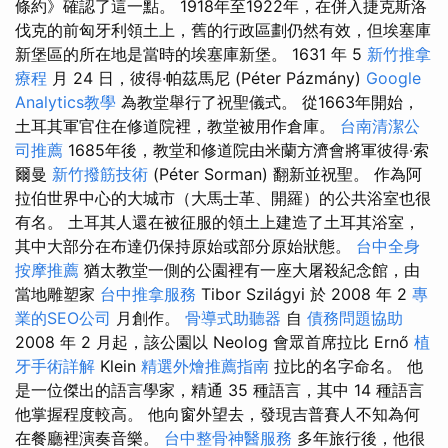
條約》確認了這一點。 1918年至1922年，在併入捷克斯洛
伐克的前匈牙利領土上，舊的行政區劃仍然有效，但埃塞庫
新堡區的所在地是當時的埃塞庫新堡。 1631 年 5
新竹推拿
療程
月 24 日，彼得·帕茲馬尼 (Péter Pázmány)
Google
Analytics教學
為教堂舉行了祝聖儀式。 從1663年開始，
土耳其軍官住在修道院裡，教堂被用作倉庫。
台南清潔公
司推薦
1685年後，教堂和修道院由米蘭方濟會將軍彼得·索
爾曼
新竹撥筋技術
(Péter Sorman) 翻新並祝聖。 作為阿
拉伯世界中心的大城市（大馬士革、開羅）的公共浴室也很
有名。 土耳其人還在被征服的領土上建造了土耳其浴室，
其中大部分在布達仍保持原始或部分原始狀態。
台中全身
按摩推薦
猶太教堂一側的公園裡有一座大屠殺紀念館，由
當地雕塑家
台中推拿服務
Tibor Szilágyi 於 2008 年 2
專
業的SEO公司
月創作。
骨導式助聽器
自
債務問題協助
2008 年 2 月起，該公園以 Neolog 會眾首席拉比 Ernő
植
牙手術詳解
Klein
精選外燴推薦指南
拉比的名字命名。 他
是一位傑出的語言學家，精通 35 種語言，其中 14 種語言
他掌握程度較高。 他向窗外望去，發現吉普賽人不知為何
在餐廳裡演奏音樂。
台中整骨神醫服務
多年旅行後，他很