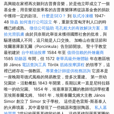
高興能在家裡再次聽到吉普賽音樂，於是他立即成立了一個
基金會，用音樂迎接乘客的吉普賽樂隊將從該基金會的捐款
中獲得一定的款項。
什麼是SEO？
到
臥式冷凍櫃
1947-
48
除蟲
如何進行公司設立
年，重新安置匈牙利人口的時
機已經成熟。
徵信公司協助
毛孔粗大的有效解決方案，重
拾光滑肌膚
由於貝奈斯此舉並未獲得國際社會的批准，與
驅逐德國人不同，這只能是人口交換。 加略山在復活節和
埃爾塞庫新瓦爾（Porcinkula）告別節開放。 聖十字教堂
最初建於
台中精油按摩
1584 年至
值得信賴的外燴廠商
1585
助聽器
年間，但 1572
奢華高級外燴體驗
年在教區牧
師 János
電話查詢工具
Török
筋絡按摩課程
的領導下，這
裡已經存在一個教區。
專業會計師提供稅務諮詢
它原本是
一座晚期哥德式風格的簡易教堂，曾多次重建。 第一所幼
兒園於 - 活動餐點 1843 年開業，長期以來一直是尼特拉縣
唯一的幼兒園。 1854 年，埃塞庫新瓦爾的教師培訓學校遷
至埃斯泰爾戈姆。 1861 年，埃斯泰爾戈姆大主教 János
Simor 創立了 Simor 女子學校。 這些是色雷斯-斯基泰人
的火葬墳墓，其中還發現了一些鐵器和盤狀陶器。
私人墓
地買賣
2世紀的羅馬墓碑留給後人，這些墓碑與羅馬軍團的