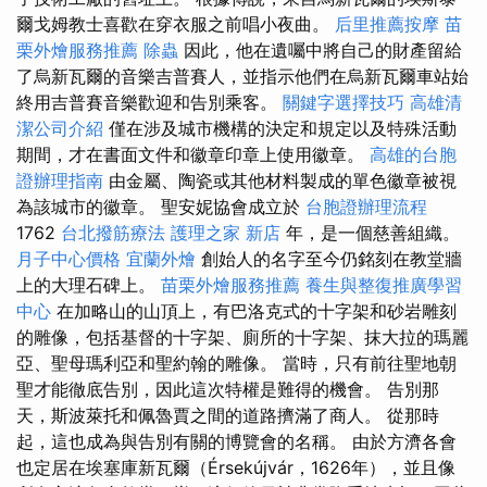
爾戈姆教士喜歡在穿衣服之前唱小夜曲。
后里推薦按摩
苗
栗外燴服務推薦
除蟲
因此，他在遺囑中將自己的財產留給
了烏新瓦爾的音樂吉普賽人，並指示他們在烏新瓦爾車站始
終用吉普賽音樂歡迎和告別乘客。
關鍵字選擇技巧
高雄清
潔公司介紹
僅在涉及城市機構的決定和規定以及特殊活動
期間，才在書面文件和徽章印章上使用徽章。
高雄的台胞
證辦理指南
由金屬、陶瓷或其他材料製成的單色徽章被視
為該城市的徽章。 聖安妮協會成立於
台胞證辦理流程
1762
台北撥筋療法
護理之家 新店
年，是一個慈善組織。
月子中心價格
宜蘭外燴
創始人的名字至今仍銘刻在教堂牆
上的大理石碑上。
苗栗外燴服務推薦
養生與整復推廣學習
中心
在加略山的山頂上，有巴洛克式的十字架和砂岩雕刻
的雕像，包括基督的十字架、廁所的十字架、抹大拉的瑪麗
亞、聖母瑪利亞和聖約翰的雕像。 當時，只有前往聖地朝
聖才能徹底告別，因此這次特權是難得的機會。 告別那
天，斯波萊托和佩魯賈之間的道路擠滿了商人。 從那時
起，這也成為與告別有關的博覽會的名稱。 由於方濟各會
也定居在埃塞庫新瓦爾（Érsekújvár，1626年），並且像