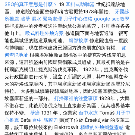
SEO的真正意思是什麼？
19
耳掛式助聽器
世紀抵達該地
區。 修道院的全面整修和考古發掘於1978年開始。
牙醫診
所推薦
牆壁 漏水 緊急處理
月子中心價格
google seo教學
這些墳墓中的死者被送往聖約瑟公墓的墓穴，並埋葬在各各
他山上。
歐式料理外燴方案
修道院下面有地窖通道，很可
能也與城堡的隧道系統相連。
腳部按摩
修道院也曾一度設
有博物館，現在整棟建築已歸回方濟會朋友的所有權。
如
何查IP地址
根據埃塞庫新瓦爾檔案中的捷克斯洛伐克消息
來源，這群強盜由前國民警衛隊成員組成，其最初目的是在
托爾諾克橋阻止捷克斯洛伐克軍隊。 1922年，捷克斯洛伐
克行政區劃進行改革，設立了所謂的大縣，其中6個縣在今
天的斯洛伐克境內，其中埃塞庫新堡和埃塞庫新堡區屬於尼
特拉。 大多數城鎮隨後隸屬於地區，因此埃塞庫新堡成為
埃塞庫新堡的一部分。
打掃家裡的注意事項
1928年，大縣
不復存在，此後斯洛伐克領土直接劃分為區，但其邊界基本
保持不變。
壁癌
1931 年，企業家
台中水療
Tomáš
月子中
心推薦
Baťa
台中 筋膜刀
購買了位於 Érsekújvár 的皮革工
廠，該工廠位於後來的 Elektrosvit
精緻的外燴擺盤靈感
電
子技術工廠的舊址上。 根據傳說，來自烏新瓦爾的埃斯泰