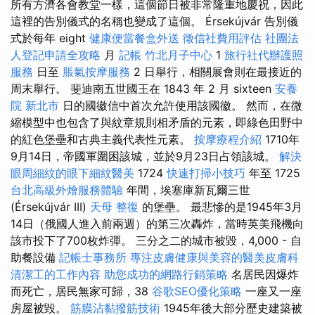
所有方濟各會教堂一樣，這個節日被非常隆重地慶祝，因此
這裡的告別儀式的名稱也變成了這個。 Érsekújvár 告別儀
式於每年 eight
健康便當餐盒外送
徵信社費用評估
社團法
人登記申請全攻略
月
記帳
竹北月子中心
1
旅行社代辦護照
服務
日至
脹氣按摩服務
2 日舉行，相關展會則在最接近的
周末舉行。 斐迪南五世國王在 1843 年 2 月 sixteen
安養
院 新北市
日的國徽信中首次允許使用該國徽。 然而，在微
縮模型中也包含了與紋章規則相矛盾的元素，即綠色田野中
的紅色堡壘和古典主義代表性元素。
按摩療程介紹
1710年
9月14日，帝國軍圍困該城，並於9月23日占領該城。
解決
眼周細紋的眼下細紋醫美
1724
快速打掃小技巧
年至 1725
台北高級外燴服務體驗
年間，埃塞庫新瓦爾三世
(Érsekújvár III)
天母 整復
的堡壘。 最悲慘的是1945年3月
14日（俄國人進入前兩週）的第三次轟炸，當時英美飛機向
該市投下了700枚炸彈。 三分之二的城市被毀，4,000 - 自
助餐設備
記帳士事務所
專注皮膚健康與美容的醫美皮膚科
清潔工的工作內容
助您成功的網路行銷策略
名居民因爆炸
而死亡，居民無家可歸，38
谷歌SEO優化策略
一座又一座
房屋被毀。
筋膜沾黏撥筋技術
1945年後大部分歷史建築被