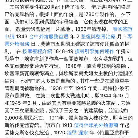
耳其浴的重要性在20世紀下降了很多。 聖所選擇的網格是
巴洛克風格的，根據上面的年份，是1780年製作的。 在下
面，我們可以看到瑪麗的字母組合，它也出現在教堂的正
面。 教堂旁邊曾經是一片墓地，1866年清理掉。
泰國簽證
申請
1843
台中外燴服務首選
年 2
整復與整骨治療
月 1
專
業外燴服務
日，斐迪南五世國王確認了該市使用徽章的權
利。 在
按摩療程介紹
1848-49
搜尋引擎如何運作
年獨立
戰爭中，埃塞庫新堡作為一個開放城市，沒有參加戰鬥，但
各支軍隊經常通過它行進。 1848年，隨著農奴制的廢除，
埃塞庫新瓦爾獲得獨立，與埃斯泰爾戈姆大主教的封建關係
結束。 他們中的大多數是自願的，其中一些是在過渡軍事
管理期間被驅逐的。 1938 年至 1945 年間，尼特拉-波索
尼市是縣城。 在第二次世界大戰結束時，即1944 年10 月
和1945 年3 月，由於其具有重要戰略意義的火車站，它遭
受了三次嚴重空襲，摧毀了三分之二的建築物，並造成約
2,000名居民死亡。 1911年，體育館新大樓移交，即今日的
斯洛伐克體育館。 該市自 1918
值得信賴的外燴廠商
年起
受捷克斯洛伐克統治，1920
牆壁 漏水
年《特里亞農和平