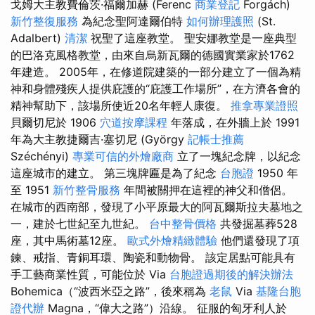
戈姆大主教費倫茨·福爾加赫 (Ferenc
商業登記
Forgách)
新竹整復服務
為紀念聖阿達爾伯特
如何辦理護照
(St.
Adalbert)
清潔
祝聖了這座教堂。 聖安娜教堂是一座典型
的巴洛克風格教堂，由來自烏新瓦爾的德國實業家於1762
年建造。 2005年，在修道院建築的一部分建立了一個為精
神和身體殘疾人提供庇護的“庇護工作場所”，在方濟各會的
精神幫助下，該場所使近20名年輕人康復。
推拿專業證照
貝爾切尼於 1906
穴道按摩課程
年落成，在外牆上於 1991
年為大主教捷爾吉·塞切尼 (György
記帳士推薦
Széchényi)
專業可信的外燴廠商
立了一塊紀念牌，以紀念
這座城市的建立。 第三塊牌匾是為了紀念
台胞證
1950 年
至 1951
新竹整骨服務
年間被關押在這裡的神父和僧侶。
在城市的西南部，發現了小平原最大的阿瓦爾斯拉夫墓地之
一，建於七世紀至九世紀。
台中整骨價格
共發掘墓葬528
座，其中馬術墓12座。
歐式外燴精緻體驗
他們還發現了項
鍊、戒指、青銅耳環、陶瓷和動物骨。 該定居點可能具有
手工藝商業性質，可能位於 Via
台胞證過期後的解決辦法
Bohemica（“波西米亞之路”，後來稱為
老鼠
Via
基隆台胞
證代辦
Magna，“偉大之路”）沿線。 征服的匈牙利人於