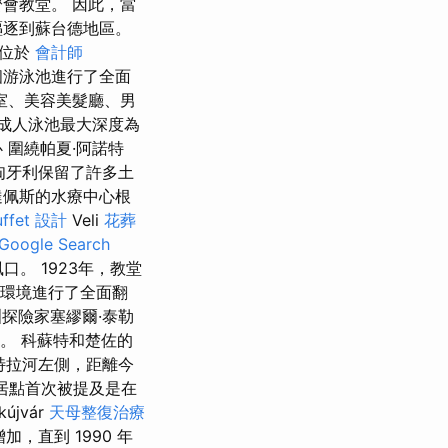
會教堂。 因此，當
驅逐到蘇台德地區。
樓位於
會計師
個游泳池進行了全面
室、美容美髮廳、男
成人泳池最大深度為
 圍繞帕夏·阿諾特
匈牙利保留了許多土
達佩斯的水療中心根
ffet 設計
Veli
花葬
ogle Search
口。 1923年，教堂
圍環境進行了全面翻
探險家塞繆爾·泰勒
站。 科蘇特和楚佐的
特拉河左側，距離今
居點首次被提及是在
jvár
天母整復治療
加，直到 1990 年