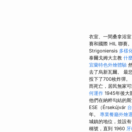
衣室、一間桑拿浴室
賽和國際 HIL 聯賽。 「
Strigoniensis
多樣
泰爾戈姆大主教
什麼
宜蘭特色外燴體驗
然
去了烏新瓦爾。 最
投下了700枚炸彈。
而死亡，居民無家可
何運作
1945年後
他們在納粹勾結的斯
ESE（Érsekújvár
年。
專業餐廳外燴
城鎮的地位，並設
稱號，直到 1960
牙