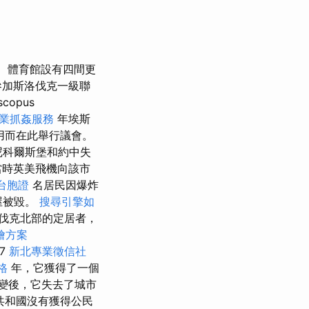
體育館設有四間更
參加斯洛伐克一級聯
scopus
業抓姦服務
年埃斯
被佔用而在此舉行議會。
的尼科爾斯堡和約中失
當時英美飛機向該市
台胞證
名居民因爆炸
屋被毀。
搜尋引擎如
洛伐克北部的定居者，
燴方案
07
新北專業徵信社
格
年，它獲得了一個
變後，它失去了城市
共和國沒有獲得公民