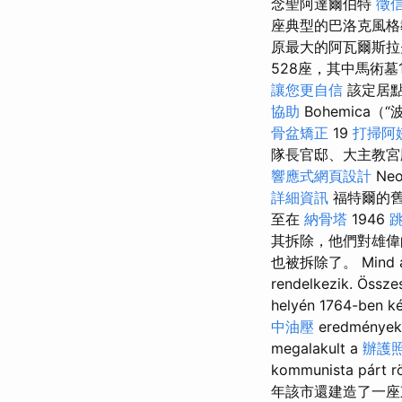
念聖阿達爾伯特
徵
座典型的巴洛克風格
原最大的阿瓦爾斯拉
528座，其中馬術
讓您更自信
該定居點
協助
Bohemica
骨盆矯正
19
打掃阿
隊長官邸、大主教宮
響應式網頁設計
Neo
詳細資訊
福特爾的
至在
納骨塔
1946
其拆除，他們對雄偉
也被拆除了。 Mind a pro
rendelkezik. Összes
helyén 1764-ben k
中油壓
eredményeké
megalakult a
辦護
kommunista párt rö
年該市還建造了一座