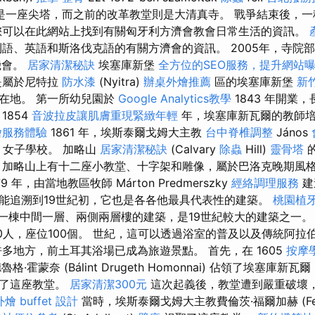
5年間是一座尖塔，而之前的改革教堂則是大清真寺。 戰爭結束後，
您可以在此網站上找到有關匈牙利方濟會教會日常生活的資訊。
語、英語和斯洛伐克語的有關方濟會的資訊。 2005年，寺院
機會。
居家清潔秘訣
埃塞庫新堡
全方位的SEO服務，提升網站
屬於尼特拉
防水漆
(Nyitra)
辦桌外燴推薦
區的埃塞庫新堡
新
 區的所在地。 第一所幼兒園於
Google Analytics教學
1843 年開業
1854
音波拉皮讓肌膚重現緊緻年輕
年，埃塞庫新瓦爾的教師培
燴服務體驗
1861 年，埃斯泰爾戈姆大主教
台中脊椎調整
János
or 女子學校。 加略山
居家清潔秘訣
(Calvary
除蟲
Hill)
靈骨塔
 加略山上有十二座小教堂、十字架和雕像，屬於巴洛克晚期風
79 年，由當地教區牧師 Márton Predmerszky
經絡調理服務
建
能追溯到19世紀初，它也是各各他最具代表性的建築。
桃園植
火車站是一棟中間一層、兩側兩層樓的建築，是19世紀較大的建築之一。
60人，座位100個。 世紀，這可以透過浴室的普及以及傳統阿
多地方，前土耳其浴場已成為旅遊景點。 首先，在 1605
按摩
霍蒙奈 (Bálint Drugeth Homonnai) 佔領了埃塞庫新瓦爾 (É
走了這座教堂。
居家清潔300元
這次起義後，教堂遭到嚴重破壞
燴 buffet 設計
當時，埃斯泰爾戈姆大主教費倫茨·福爾加赫 (Feren