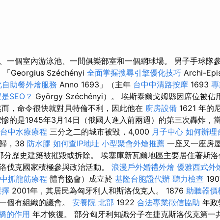
、一個室內游泳池、一間俱樂部室和一個網球場。 男子手球隊
Georgius Széchényi
全面掌握搜尋引擎優化技巧
Archi-Epi
化自助餐外燴服務
Anno 1693」（主年
台中中清路按摩
1693
專
是SEO？
György Széchényi）。 埃斯泰爾戈姆縣因席位
而，命令很快就對貝特倫不利，因此他在
廚房設備
1621 年
悲慘的是1945年3月14日（俄國人進入前兩週）的第三次轟炸，
台中水療療程
三分之二的城市被毀，4,000
月子中心
如何辦理
歸，38
防水膠
如何查IP地址
小型聚會外燴推薦
一座又一座房
大部分歷史建築被摧毀或拆除。 埃塞庫新瓦爾地區主要居住著斯
洛伐克國家積極參與政治活動。
浪漫戶外婚禮外燴
優雅西式外
台中抓龍筋療程
體育協會）成立於
基隆台胞證代辦
聽力檢查
19
選擇
2001年，其居民為匈牙利人和斯洛伐克人。 1876
助聽器價
有一個有組織的議會。
安養院 北部
1922
合法專業徵信協助
年政
橋的作用
年才恢復。 部分匈牙利知識分子在捷克斯洛伐克第一