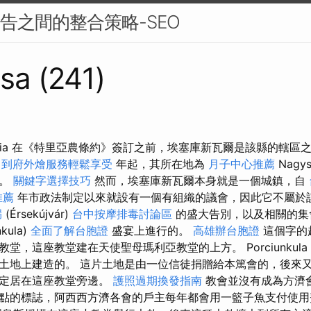
廣告之間的整合策略-SEO
sa (241)
Wikipédia 在《特里亞農條約》簽訂之前，埃塞庫新瓦爾是該縣的轄
6
到府外燴服務輕鬆享受
年起，其所在地為
月子中心推薦
Nagy
位。
關鍵字選擇技巧
然而，埃塞庫新瓦爾本身就是一個城鎮，自
推薦
年市政法制定以來就設有一個有組織的議會，因此它不屬於該
漏
(Érsekújvár)
台中按摩排毒討論區
的盛大告別，以及相關的集
kula)
全面了解台胞證
盛宴上進行的。
高雄辦台胞證
這個字的
堂，這座教堂建在天使聖母瑪利亞教堂的上方。 Porciunkul
土地上建造的。 這片土地是由一位信徒捐贈給本篤會的，後來
就定居在這座教堂旁邊。
護照過期換發指南
教會並沒有成為方濟
點的標誌，阿西西方濟各會的戶主每年都會用一籃子魚支付使