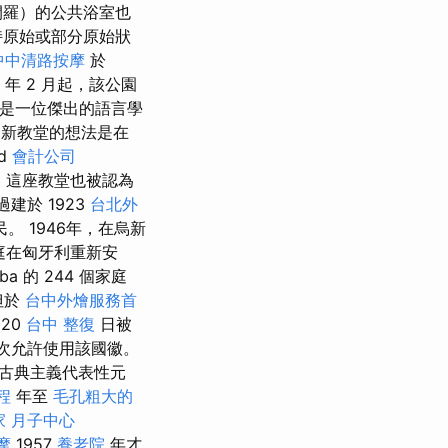
開羅）的公共浴室也
持原始或部分原始狀
中中清路按摩
於
8 年 2 月起，該公園
。 他是一位傑出的語言學
建造新教堂的想法是在
d
會計公司
略
這座教堂也被認為
建於 1923
台北外
 1946年，在烏新
庭在匈牙利重新安
a 的 244 個家庭
但於
台中外燴服務首
20
台中 整復
日被
次允許使用該國徽。
古典主義代表性元
程
年至
毛孔粗大的
 月子中心
摩
1957
養老院
年才