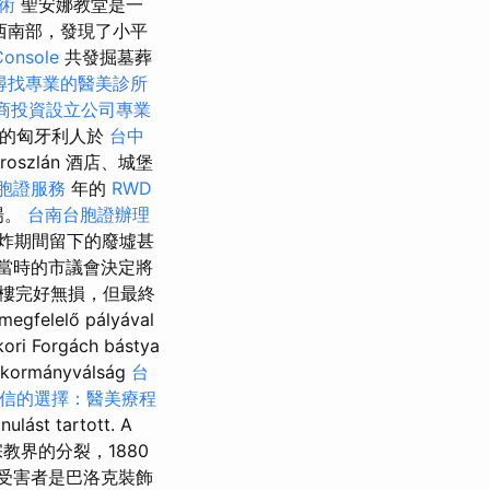
術
聖安娜教堂是一
西南部，發現了小平
onsole
共發掘墓葬
尋找專業的醫美診所
商投資設立公司專業
征服的匈牙利人於
台中
szlán 酒店、城堡
胞證服務
年的
RWD
場。
台南台胞證辦理
炸期間留下的廢墟甚
當時的市議會決定將
樓完好無損，但最終
egfelelő pályával
ori Forgách bástya
en kormányválság
台
信的選擇：醫美療程
ulást tartott. A
 由於宗教界的分裂，1880
其受害者是巴洛克裝飾