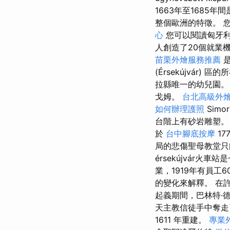
1663年至168
整個歐洲的特徵。 
心
您可以閱讀匈牙利
人創造了20個就業
苗栗外燴服務推薦
是
(Érsekújvár)
拉縣唯一的幼兒園。 
戈姆。
台北高級外
如何辦理護照
Sim
台階上有砂岩雕塑。
於
台中腳底按摩
17
局的悲傷聖母教堂只
érsekújvár
業，1919年有員工
的變化來解釋。 在許
起義期間，巴林特·德魯格·
天主教信徒手中奪
1611 年重建。
專業外