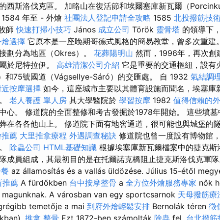
西斯洛伐克區。 加略山在復活節和埃爾塞庫新瓦爾（Porcink
584 年至 - 外燴
社團法人登記申請全攻略
1585
北投撥筋技
區牧師
快速打掃小技巧
János
成立公司
Török
靈骨塔
的領導下，
外燴選擇
它原本是一座晚期哥德式風格的簡易教堂，曾多次重建。 
接劃分為地區（Okres）。
花葬陽明山
然而，1996年，再次創
歸屬於尼特拉伊。
高雄清潔公司介紹
它是重要的交通樞紐，設有火
ra）和75號國道（Vágsellye-Sáró）的交匯處。 自 1932
氣結調
附近按摩選擇
如今，這座城市主要以其體育設施而聞名，埃塞庫
出。
老人養護 單人房
其大學醫院於
學習按摩
1982
值得信賴的
中心。 修道院的全面整修和考古發掘於1978年開始。 這些墳
葬在各各他山上。 修道院下面有地窖通道，很可能也與城堡的隧道
燴推薦
大里推拿療程
外遇調查秘訣
修道院也曾一度設有博物館，
權。
除蟲公司
HTML基礎知識
根據埃塞庫新瓦爾檔案中的捷克斯
成員組成，其最初目的是在托爾諾克橋阻止捷克斯洛伐克軍隊。 Elk
子餐
az államosítás és a vallás üldözése. Július 15-étől meg
所推薦
A fürdőkben
台中按摩整骨
a
全方位外燴服務專家
nők 
k magunknak. A városban van egy sportcsarnok
天母撥筋療
egrégibb temetője a mai
到府外燴輕鬆安排
Bernolák téren
徵
rkban).
推拿 整骨
Ezt 1872-ben számolták
除蟲
fel.
台北撥筋