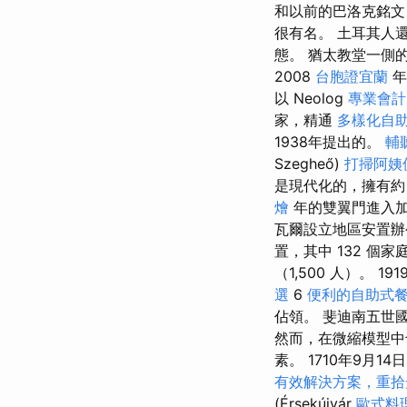
和以前的巴洛克銘文
很有名。 土耳其人
態。 猶太教堂一側的公
2008
台胞證宜蘭
年
以 Neolog
專業會計
家，精通
多樣化自
1938年提出的。
輔
Szegheő)
打掃阿姨
是現代化的，擁有
燴
年的雙翼門進入加
瓦爾設立地區安置辦
置，其中 132 個家
（1,500 人）。 191
選
6
便利的自助式
佔領。 斐迪南五世國王在 
然而，在微縮模型中
素。 1710年9月1
有效解決方案，重拾
(Érsekújvár
歐式料