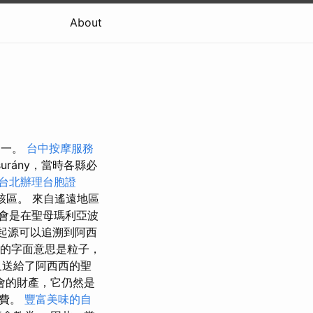
About
區之一。
台中按摩服務
surány，當時各縣必
台北辦理台胞證
區。 來自遙遠地區
會是在聖母瑪利亞波
起源可以追溯到阿西
a 的字面意思是粒子，
又送給了阿西西的聖
會的財產，它仍然是
用費。
豐富美味的自