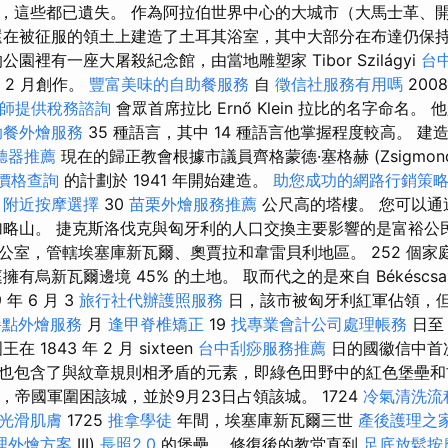
，這些都已遺失。 作為阿拉伯世界中心的大城市（大馬士革、
還在被征服的領土上建造了土耳其浴室，其中大部分在布達仍保
園裡有一座大屠殺紀念館，由當地雕塑家 Tibor Szilágyi
台
 2 月創作。
豐富美味的自助餐服務
自
徵信社服務有用嗎
200
師提供稅務諮詢
會眾首席拉比 Ernő Klein 拉比的名字命名
助餐外燴服務
35 種語言，其中 14 種語言他掌握程度較高。 
聽器推薦
現在的歸正教會根據市議員齊格蒙德·塞格赫 (Zsigmon
價格查詢
的計劃於 1941 年開始建造。
助您成功的網路行銷策
約
附近按摩選擇
30
苗栗外燴服務推薦
公尺高的塔樓。 您可以通過
略山。 捷克斯洛伐克與匈牙利的人口交換主要影響的是富裕公民。
公室，管轄埃塞庫新瓦爾、奧賈拉和韋雷貝利地區。 252 個家
庭擁有烏新瓦爾邊境 45% 的土地。 取而代之的是來自 Békéscsab
9 年 6 月 3
旅行社代辦護照服務
日，該市被匈牙利紅軍佔領，
餐點外燴服務
月
逢甲脊椎矯正
19
找專業會計公司處理帳務
日至 
1843 年 2 月 sixteen
台中刮痧服務推薦
日的國徽信中首
也包含了與紋章規則相矛盾的元素，即綠色田野中的紅色堡壘和
4日，帝國軍圍困該城，並於9月23日占領該城。 1724
冷氣清洗流
光滑肌膚
1725
推拿學徒
年間，埃塞庫新瓦爾三世
產後護理之家
理外燴方案
III)
長照2.0
的堡壘。 修復後的教堂直到
足底放鬆按