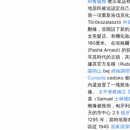
助餐服務
教宗霍諾裡
地居民被迫認定自己
第一項重新洛伐克化法令於
Törökszalasztó
外
翻修，並開設了新
女美髮店、有機化
180厘米。 在埃
(Pasha Arnaut) 
耳其時代的古蹟，其
據其官方名稱（Rud
陽明山
bej
經絡調理
Console
cedok
內還放置了一塊斯
修。
太平脊椎矯正
基（Samuel
士林撥
雕像被推倒，匈牙
天的市中心 2.5
植牙
1295 年，當時埃
區從 1945
居家清潔