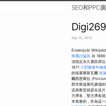
SEO和PPC
Digi269
Sep 10, 2013
Érsekújvár 
推薦討論區
自 188
須指定永久選區席
1871
小型聚會外燴
的埃塞庫新瓦爾
抓
爾西恩庫拉 (Porciun
西市斯波萊托廣場的教
這座教堂就是在這片
方濟各，聖方濟各
本篤會的，作為這一