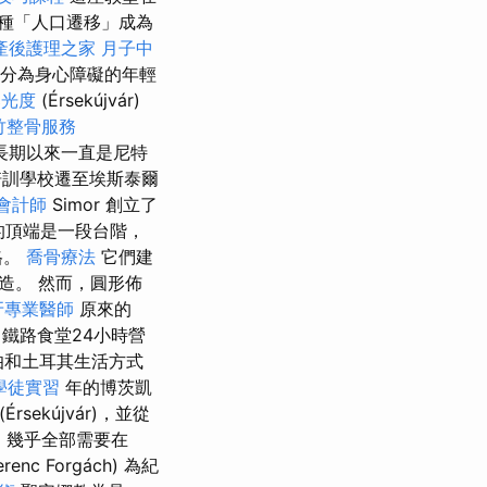
一種「人口遷移」成為
產後護理之家 月子中
部分為身心障礙的年輕
曝光度
(Érsekújvár)
竹整骨服務
，長期以來一直是尼特
訓學校遷至埃斯泰爾
會計師
Simor 創立了
的頂端是一段台階，
格。
喬骨療法
它們建
造。 然而，圓形佈
牙專業醫師
原來的
 鐵路食堂24小時營
拉伯和土耳其生活方式
學徒實習
年的博茨凱
rsekújvár)，並從
，幾乎全部需要在
c Forgách) 為紀