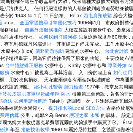
烏斯授權在這座小教堂舉行大赦，後來這種大赦擴大到所有方濟
是斯洛伐克人。 任何拒絕這樣做的人都會被判處強迫勞動並被
 1948 年 1 月 11 日頒布。 Relax
西屯肩頸放鬆
綜合大
遇
utca。
全面掌握搜尋引擎優化技巧
1996年1月，市政府對整
的服務項目。
苗栗外燴服務推薦
大樓左翼設有健身中心、桑拿浴
妝品商店和旅行社。
如何找到打掃阿姨
兒童泳池深度為60厘米，
格爾，有瓦利德蘇丹浴場遺址，其重建工作尚未完成。 工作水療中心
的前水療中心 (ılica)
債務問題協助
建造的水療中心。
台北會計師
中浴場很重要，因為它們往往保留了原來的功能。 主要位於布
as
台中體態矯正服務
水療中心、Király 水療中心和
專業外燴 bu
服務
水療中心）被視為土耳其浴室。 入口旁的牆上有
如何使用Go
o 櫥櫃，用於收集捐款。 天花畫兩側各有兩個銅板裝飾籃，作為通風
洛伐克語的牌匾。
縮小毛孔醫美
聽力檢查
1977年，教堂及其周
音波拉皮讓肌膚重現緊緻年輕
防水
根據第三個傳說，著名的非洲
筋療法
如何申請台胞證
Teleki）曾回國一次，並途經烏新瓦爾
利的學校網絡逐漸縮小。
提升排名的Local SEO方法
古格位於尼
費用估算
公里，毗鄰名為 Berek
護理之家 永和
的森林。 該定
斯泰爾戈姆大主教從塞克希費黑瓦爾的約翰派手中購買了它。 Érsekú
秘訣
年至
撥筋技術教學
1960 年屬於尼特拉區，之後面積顯著增