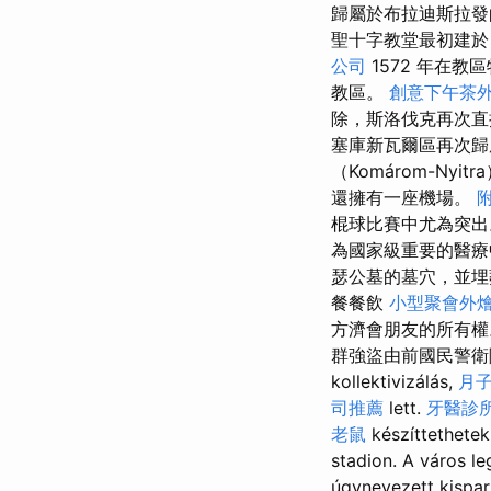
歸屬於布拉迪斯拉發的
聖十字教堂最初建於 1
公司
1572 年在教
教區。
創意下午茶
除，斯洛伐克再次直
塞庫新瓦爾區再次
（Komárom-Nyit
還擁有一座機場。
棍球比賽中尤為突
為國家級重要的醫療
瑟公墓的墓穴，並埋
餐餐飲
小型聚會外
方濟會朋友的所有
群強盜由前國民警衛隊
kollektivizálás,
月
司推薦
lett.
牙醫診
老鼠
készíttethete
stadion. A város l
úgynevezett kispa