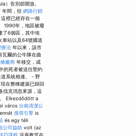
ula）告別節開放。
術
年間，但
網路行銷
這裡已經存在一個
1990年，地區被廢
建了6個區，其中埃
車站以及64號國道
理療法
年以來，該市
新瓦爾的公牛隊在曲
外燴廠商
年移交，成
墓中的死者被送往聖約
系統相連。 - 野
現在整棟建築已歸回
洛伐克消息來源，這
ezdődött a
yei város
台南清潔公
hennát
搜尋引擎
is
法
és egy téli
信公司協助
volt (az
技巧課程
這座教堂在