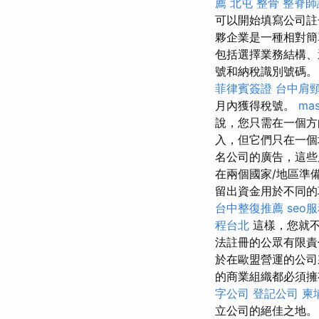
薦
北屯 整骨
整脊師
可以開始填寫公司註
夥企業是一種相對簡單
包括選擇業務結構、
號和納稅識別號碼。 
菲律賓簽證
台中肩
月內獲得稅號。
mas
說，您只需在一個方
入，但它們只在一個
名公司的廣告，這些
在兩個國家/地區準
留出資金用於不同的
台中整復推薦
seo
程台北
這樣，您就不
法註冊的公眾有限
於在歐盟營運的公
的商業組織都必須擁
字公司
登記公司
柬
立公司的絕佳之地。