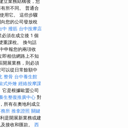
建立業務結構後，您
有所不同。 普通合
利使用它。 這些步驟
關向您的公司發放稅
台中 撥筋
台中按摩店
必須在成立後 1 個
雙重課稅。 換句話
中申報您的兩項收
立即相信網路上不知
區開展業務，則必須
您可以從日常餘額中
北 整骨
台中養生館
歐式外燴
經絡按摩課
 它是根據歐盟公司
養生整復推廣中心
對
，所有在奧地利成立
事務所
推拿證照
關鍵
利是開展新業務或建
以及接收和匯款。
西