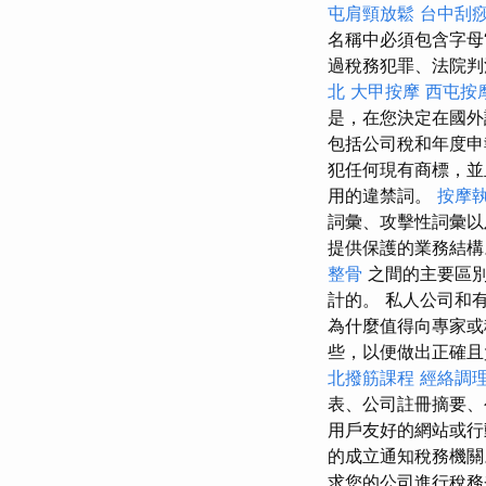
屯肩頸放鬆
台中刮
名稱中必須包含字母“
過稅務犯罪、法院判
北
大甲按摩
西屯按
是，在您決定在國外
包括公司稅和年度
犯任何現有商標，並
用的違禁詞。
按摩
詞彙、攻擊性詞彙
提供保護的業務結
整骨
之間的主要區別
計的。 私人公司和
為什麼值得向專家
些，以便做出正確
北撥筋課程
經絡調
表、公司註冊摘要、
用戶友好的網站或行
的成立通知稅務機
求您的公司進行稅