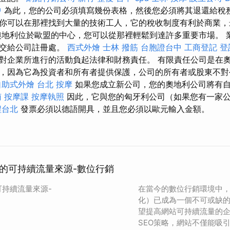
中
為此，您的公司必須填寫幾份表格，然後您必須將其退還給稅務
你可以在那裡找到大量的技術工人，它的稅收制度有利於商業，
奧地利位於歐盟的中心，您可以從那裡輕鬆到達許多重要市場。 
提交給公司註冊處。
西式外燴
士林 撥筋
台胞證台中
工商登記
登
對企業所進行的活動負起法律和財務責任。 有限責任公司是在
，因為它為投資者和所有者提供保護，公司的所有者或股東不對
自助式外燴
台北 按摩
如果您成立新公司，您的奧地利公司將有
南
按摩課
按摩執照
因此，它與您的匈牙利公司（如果您有一家
程台北
發票必須以德語開具，並且您必須以歐元輸入金額。
站的可持續流量來源-數位行銷
可持續流量來源-
在當今的數位行銷環境中，
化）已成為一個不可或缺
望提高網站可持續流量的
SEO策略，網站不僅能吸