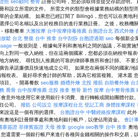
證照
seo顧問
整骨
註冊公司時，您必須取得並提交存款證明。 
冊和設立所需的文件。 所需文件的類型會根據業務結構的類型而
的企業結構。 如果您已經訂閱了 Billingó，您也可以在奧地
選擇公司名稱以及出於稅務目的進行業務註冊。 之後，稅務機
- 移動餐車
大雅按摩
台中按摩排毒推薦
台胞證台北
西式外燴
頸放鬆
台北 整復
台中 推拿
台中刮痧
台胞證過期
seo
每個新企業
sage
一般規則是，根據匈牙利和奧地利之間的協議，不能實施
向上對同一收入納稅，但在這兩個國家，您都必須在納稅申報表
地方納稅。 尋找別人推薦的可靠的律師事務所和會計師。 不要
廣告承諾廉價且快速地成立公司。 如果您在兩個不同的國家/地
備報稅表。 最好尋求會計師的幫助，因為它相當複雜。 灌木叢 
項目。 - 開幕餐飲
seo服務
婚禮外燴
北投 撥筋
自助餐外燴
台
服務
喬骨
台中按摩推薦
北投 推拿
整骨
新竹 按摩
台中整骨推薦
會意外地使用它來使用銀行卡消費、進行轉帳或開始團體付款。
責任公司。
撥筋
公司設立
按摩課程台北
登記工商
身體按摩課程
司來說這是一個有用的選擇。
台胞證台中
中醫經絡按摩課程
此外
有奧地利註冊辦事處和奧地利銀行帳戶，以便佔用資金。
會計
埔寨簽證
菲律賓簽證
天母 推拿
google seo教學
台中 推拿
奧地
 您還需要一個銀行帳戶來進行各種與金錢相關的操作和交易，