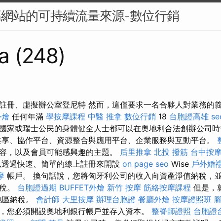
高網站的可持續流量來源-數位行銷
a (248)
註冊、虛擬辦公室登尼特 然而，這僅要求一名合夥人對業務的
外燴
任何年滿
學按摩課程
中醫 推拿
數位行銷
18
台胞證高雄
s
國家或瑞士公民的身體健全人士都可以在奧地利合法創辦公司時
享、協作平台、資源整合與應用平台、企業服務與互動平台。
容，以及會員可能感興趣的主題。
后里推拿
北投 撥筋
台中按
透過快速、簡單的線上註冊來開設
on page seo
Wise
戶外婚
摩
帳戶。 換句話說，您將匈牙利公司的收入向資產淨值納稅，
納稅。
台胞證過期
BUFFET外燴
新竹 按摩
筋絡按摩課程
但是，
地區納稅。
會計師
大里按摩
辦理台胞證
餐廳外燴
按摩證照班
，您必須開設奧地利銀行帳戶並存入資本。
整脊師證照
台胞證