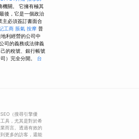
機關。 它擁有極其
最後，它是一個政治
業主必須簽訂書面合
記工商
脹氣 按摩
普
奧地利經營的公司中
公司的義務或法律義
自己的稅號、銀行帳號
公司）完全分開。
台
SEO（搜尋引擎優
的工具，尤其是對於希
企業而言。透過有效的
引到更多的訪客，還能