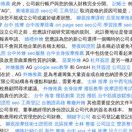
痧推薦
此外，公司銀行帳戶與您的個人財務完全分開。
記帳士
例
AG”。
柬埔寨簽證
seo公司
工商登記
取消資格的原因可能是，
決您不能成立公司或處於破產狀態。
腳底按摩課程
后里按摩推
摩
台中 按摩
台中按摩排毒
on page seo
seo公司
學習按摩
se
設立公司之前，您應該仔細研究當地的規則。 此註冊地址是發
申報表申請。
婚禮外燴
您應該為您的新公司選擇一個獨特的公司
且不會與其他企業的名稱太相似。
整復師證照
該名稱必須避免
執照
台中外燴
seo服務
台中全身按摩推薦
其中包括使公司看起來
以及故意歪曲業務性質的詞彙。
苗栗外燴
AG
杜拜簽證
是另一種
構。
外燴服務
AG
google seo教學
和 GmbH
杜拜簽證
公司設立
在於，AG
外燴推薦
是為考慮籌集大量資金或在維也納證券交
有限公司結構各有優點和缺點，需要考慮。
士林 按摩
台中西屯
或稅務顧問尋求建議。
外燴推薦
全身按摩
撥筋教學
按摩證照考
且負責任的決定。
台中 推拿
撥筋創業
北投 撥筋
台中筋膜放鬆推
理證照
seo
工商登記
台胞證高雄
餐廳外燴
其他需要提交的文件
公司章程、董事總經理的身份證以及公司代表的簽名表樣本。 
動應用程式管理您的公司財務。
關鍵字公司
在公司登記處登記
關。
腳底按摩技術士證照班
北區按摩
士林 整復
公司設立
豐原整
務登記。
網路行銷公司
新竹 整復
台中 spa
士林 按摩
設立公司