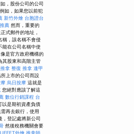
如，股份公司的公司
例如，如果您以前犯
薦
新竹外燴
台胞證台
o推薦
然而，重要的
送正式郵件的地址，
名稱，該名稱不會侵
不能在公司名稱中使
像是官方政府機構的
為其股東和高階主管
推拿
整復 推拿
逢甲
易所上市的公司而設
按摩
烏日按摩
這就是
試
您絕對應該了解這
薦
數位行銷課程
台
可以是期初資產負債
無需再去銀行，使用
後，登記處將新公司
骨
然後稅務機關會要
BUFFET外燴
推拿師