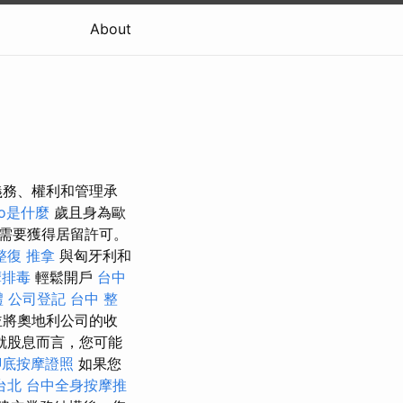
About
義務、權利和管理承
eo是什麼
歲且身為歐
需要獲得居留許可。
整復 推拿
與匈牙利和
摩排毒
輕鬆開戶
台中
禮
公司登記
台中 整
並將奧地利公司的收
就股息而言，您可能
腳底按摩證照
如果您
台北
台中全身按摩推