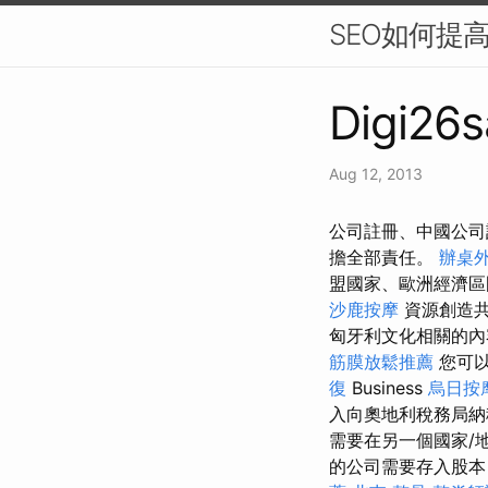
SEO如何提
Digi26s
Aug 12, 2013
公司註冊、中國公司
擔全部責任。
辦桌
盟國家、歐洲經濟區
沙鹿按摩
資源創造共
匈牙利文化相關的內
筋膜放鬆推薦
您可以
復
Business
烏日按
入向奧地利稅務局
需要在另一個國家/
的公司需要存入股本