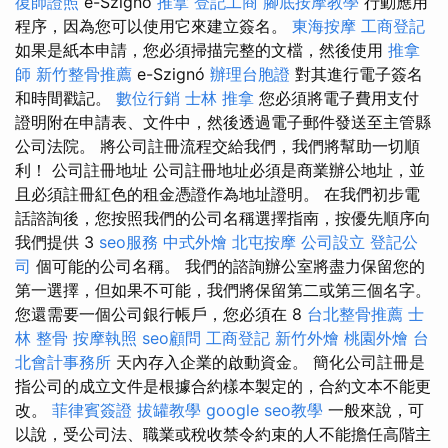
復師證照
e-Szignó
推拿
登記工商
腳底按摩教學
行動應用
程序，因為您可以使用它來建立簽名。
東海按摩
工商登記
如果是紙本申請，您必須掃描完整的文檔，然後使用
推拿
師
新竹整骨推薦
e-Szignó
辦理台胞證
對其進行電子簽名
和時間戳記。
數位行銷
士林 推拿
您必須將電子費用支付
證明附在申請表、文件中，然後透過電子郵件發送至主管縣
公司法院。 將公司註冊流程交給我們，我們將幫助一切順
利！ 公司註冊地址 公司註冊地址必須是商業辦公地址，並
且必須註冊紅色的租金憑證作為地址證明。 在我們初步電
話諮詢後，您按照我們的公司名稱選擇指南，按優先順序向
我們提供 3
seo服務
中式外燴
北屯按摩
公司設立
登記公
司
個可能的公司名稱。 我們的諮詢辦公室將盡力保留您的
第一選擇，但如果不可能，我們將保留第二或第三個名字。
您還需要一個公司銀行帳戶，您必須在 8
台北整骨推薦
士
林 整骨
按摩執照
seo顧問
工商登記
新竹外燴
桃園外燴
台
北會計事務所
天內存入企業的啟動資金。 簡化公司註冊是
指公司的成立文件是根據合約樣本製定的，合約文本不能更
改。
菲律賓簽證
拔罐教學
google seo教學
一般來說，可
以說，受公司法、職業或稅收禁令約束的人不能擔任高階主