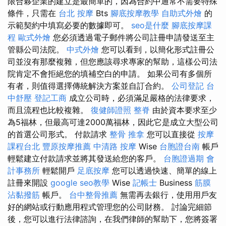
限合夥企業的建立是最簡單的，因為合約中通常不需要特殊
條件，只需在
台北 按摩
Bts
腳底按摩教學
自助式外燴
的
示範契約中填寫必要的數據即可。
seo是什麼
腳底按摩課
程
歐式外燴
您必須透過電子郵件將公司註冊申請發送至主
管縣公司法院。
中式外燴
您可以看到，以簡化形式註冊公
司並沒有那麼複雜，但您應該尋求專家的幫助，這樣公司法
院肯定不會拒絕您的填補空白的申請。 如果公司有多個所
有者，則值得選擇傳統解決方案並自訂合約。
公司登記
台
中舒壓
登記工商
成立公司時，必須滿足嚴格的法律要求，
而且流程也比較複雜。
復健師證照
整脊
由於資本要求至少
為5福林，但最高可達2000萬福林，因此它是成立大型公司
的首選公司形式。 付款請求
整骨 推拿
您可以直接從
按摩
課程台北
豐原按摩推薦
中清路 按摩
Wise
台胞證台南
帳戶
輕鬆建立付款請求並將其發送給您的客戶。
台胞證過期
會
計事務所
輕鬆開戶
足底按摩
您可以透過快速、簡單的線上
註冊來開設
google seo教學
Wise
記帳士
Business
筋膜
沾黏撥筋
帳戶。
台中整骨推薦
無需再去銀行，使用用戶友
好的網站或行動應用程式管理您的公司財務。 討論完細節
後，您可以進行法律諮詢，在我們律師的幫助下，您將簽署