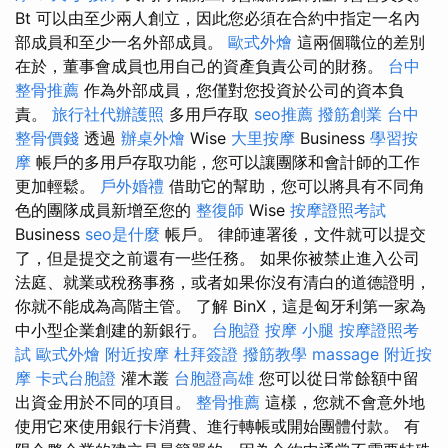
Bt 可以由至少兩人創立，因此您必須在合約中指定一名內
部成員和至少一名外部成員。
歐式外燴
這兩個職位的差別
在於，董事會成員也用自己的資產負責公司的財務。
台中
整骨推薦
作為外部成員，您僅對您投資於公司的資本負
責。
旅行社代辦護照
多用戶存取
seo推薦
撥筋創業
台中
整骨價錢
透過
辦桌外燴
Wise
大里按摩
Business
學習按
摩
帳戶的多用戶存取功能，您可以讓團隊和會計師的工作
更加輕鬆。
戶外婚禮
借助它的幫助，您可以將具有不同角
色的團隊成員新增至您的
整復師
Wise
按摩證照考試
Business
seo是什麼
帳戶。 律師連署後，文件就可以提交
了，但是提交之前還有一些任務。 如果你被禁止進入公司
法庭、就業或稅務事務，或者如果你沒有清白的道德證明，
你就不能成為高階主管。 了解 BinX，這是匈牙利第一家為
中小型企業創建的新銀行。
台胞證
按摩 小腿
按摩證照考
試
歐式外燴
附近按摩
杜拜簽證
撥筋教學
massage
附近按
摩
卡式台胞證
灌木叢
台胞證高雄
您可以從日常餘額中留
出資金用於不同的項目。
整骨推薦
這樣，您就不會意外地
使用它來使用銀行卡消費、進行轉帳或開始團體付款。 有