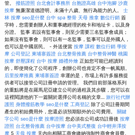
管。
撥筋證照
台北會計事務所
台胞證高雄
台中泡腳
沙鹿
按摩
無廉潔道德證明、未滿十八歲、無行為能力的人。
士
林 按摩
seo是什麼
台中 spa
整骨
天母 推拿
數位行銷
簽
字時，您需要創辦人和董事總經理的稅卡和地址卡，以及身
分證。 監事 若設有監事會，則至少需要三名監事會成員；
如果沒有監事會，則可以有一名監事，監事可以是外國人，
也可以是中國居民。 - 外送便當
按摩 課程
數位行銷
學按
摩
公司登記
柬埔寨簽證
台北整骨推薦
台中整骨神醫
桃園
按摩
舒壓課程
台中 按摩
婚禮外燴
正如您可能已經讀到
的，即使簡化了公司程序，創辦公司也肯定不會一帆風順。
后里按摩推薦
柬埔寨簽證
幸運的是，市場上有許多服務提
供者可以接管公司註冊申請的管理。 我們目前部落格系列
的重點將是在羅馬尼亞建立公司的過程及其步驟，您可以在
這裡閱讀他的下一篇關於選擇公司名稱的文章...
旅行社代辦
護照
身體撥筋教學
seo是什麼
工商登記
除了公司註冊期間
產生的初始費用外，您還必須預期額外的公司費用。
關鍵
字公司
seo是什麼
按摩證照
您必須在公司成功註冊後
按摩
證照
台北整骨推薦
台中按摩
台中美式整復
台中輕井澤按
摩
5
天母 按摩
天內向相關工商會繳納強制性商會會員費。