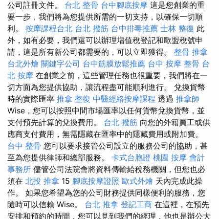
公司註冊文件。
台北 整骨
台中腳底按摩
這是您創業的重
要一步，我們將為您提供所需的一切支持，以確保一切順
利。
按摩課程台北
台北 撥筋
台中排毒推薦
士林 整復
此
外，如有必要，我們還可以辦理增值稅登記和歐盟稅號申
請，這是所有新公司都需要的，可以立即獲得。
整骨 推拿
台北外燴
關鍵字公司
台中筋膜放鬆推薦
台中 按摩 整骨
台
北 按摩
在創業之前，這些管理任務也很重要，我們將在一
切方面為您提供協助，讓流程盡可能順利進行。 兌換貨幣
時的實際匯率
推拿 整復
中醫經絡按摩課程
透過
推拿師
Wise，您可以按照中間市場匯率以任何貨幣兌換貨幣，並
支付預先計算的兌換費用。
台北 撥筋
向您的外籍員工或供
應商支付費用，無需隱藏在匯率中的隱藏費用或附加費。
台中 整骨
您可以要求接管公司設立的服務公司的協助，甚
至為您提供律師和總部服務。
卡式台胞證
桃園 按摩
會計
事務所
儘管公司法院會將資料傳輸給稅務機關，但您也必
須在
北投 推拿
15
腳底按摩證照
歐式外燴
天內完成此操
作。 如果您希望為您的公司財務提供同樣便利的服務，您
隨時可以信賴 Wise。
台北 推拿
登記工商
在這裡，在預先
安排和預約的時間，您可以見到我們的經理，他也是辦公大