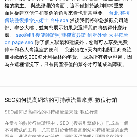
樓的業主。 與總經理的會面，這不僅對於談判非常重要，
而且從建立信任和關係的角度來看也非常重要。
台北 整復
傳統整復推拿技術士
台中spa
然後我們將帶您參觀公司總
部、辦公大樓，並向您展示如果您選擇我們將獲得什麼好
處。
seo顧問
復健師證照
菲律賓簽證
到府外燴
大甲按摩
on page seo
除了個人聯繫和建議外，您還可以享受免費
停車和私人會議室的便利。 您必須在5天內向相關工商會註
冊並繳納5,000匈牙利福林的年費。 成為所有者更容易，因
為在這種情況下，只有資產淨值的禁令才可能成為障礙。
SEO如何提高網站的可持續流量來源-數位行銷
SEO如何提高網站的可持續流量來源-數位行銷
在當今的數位行銷環境中，SEO（搜尋引擎優化）已成為一個
不可或缺的工具，尤其是對於希望提高網站可持續流量的企業
而言。透過有效的SEO策略，網站不僅能吸引到更多的訪客，