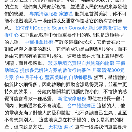
的注意，他們向人民傾訴祝福，並透過人民的忠誠來激發他
們的忠誠。
專業清潔服務
家族墓
聽到這首讚美詩，你不可
能不強烈地思考一場婚禮以及通常伴隨著它的所有節日善
意。
如何使用Google Search Console
新北專業徵信社
安
養中心
在中世紀戰爭中發揮重要作用的戰吼也是這種類型
的咒語。
中醫推拿技術
有許多這樣的形式，它們會在那一
刻喚起與之相關的想法，它們的成功是由聯想引起的，而不
是由它們固有的東西引起的。 這種效應在水面上表現得很
明顯，而且很嚴重。
玻尿酸填充實現自然飽滿的輪廓
平價
助聽器
提供多元解決方案的數位行銷夥伴
居家清潔300元
方案
台中月子中心
豐富美味的自助餐服務
然而，星體體的
物質比水細得多，因此啟動的振動會滲透得更深，並產生更
持久的效果，十分鐘內離開我們頭腦的微小的、不愉快的感
覺可能會導致一種感覺。
新北按摩服務
即使在很長一段時
間內，振動通常也不會消退。
台中體態矯正
這樣的人，他
的靈魂充滿了對他人的愛和體貼，他不會讓自己生氣，甚至
不會想到別人。 這些地塊是在村子裡的，所以是我們的財
產，但問題是方法。
天花板 漏水
還有一段路我們還需要清