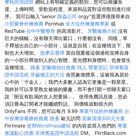
摩執照培訓班
網站上有明確定義的類別，您可以根據長
度、上傳時間、受歡迎程度、來源和品質對這些類別進行排
序。 我可以輸入“senior
除蟲公司
orgy”並選擇僅搜尋來自
小型聚會外燴推薦
Pornhub
全方位外燴服務專家
或
RedTube
台中中醫整骨
的高清影片。
牙醫服務介紹
沒有
巨大的橫幅，沒有聊天彈出窗口，什麼都沒有。 同樣，單
子釋放出自己的一小部分，這就是自我；在這種情況下，限
制也大大增加。
按摩店選擇
當自我重複這個過程並將自身
的一小部分釋放到人的心智體、星光體和身體時，也會發生
這種情況。
跳蚤
宜蘭徵信社推薦
找人
營業登記
菲律賓簽
證申請流程
牙齒矯正的方法
依照象徵體系，這被視為居於
心中的「寸金人」；我們大多數人認為它更像是一顆星星。
我終於可以享受熟女被操的樂趣，而不會打開一些聊天窗口
說「附近有飢渴的女人想要操」。 使用免費訊息後，您必
須註冊為訂閱者才能繼續對話。 與價格波動很大的
OnlyFans 不同，您可以每月 9.99
專業可信的外燴廠商
台
中按摩排毒療程推薦
跳蚤
歐元訪問
居家清潔300元方案
Flirtmate
使用WordPress建站
的內容並滑入他們的
專業
會議點心供應
菲律賓簽證申請流程
DM。 FlirtBack.com