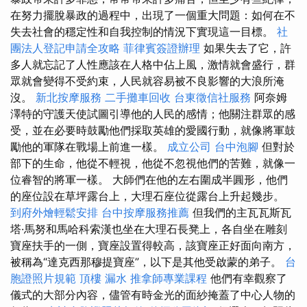
在努力擺脫暴政的過程中，出現了一個重大問題：如何在不
失去社會的穩定性和自我控制的情況下實現這一目標。
社
團法人登記申請全攻略
菲律賓簽證辦理
如果失去了它，許
多人就忘記了人性應該在人格中佔上風，激情就會盛行，群
眾就會變得不受約束，人民就容易被不良影響的大浪所淹
沒。
新北按摩服務
二手攤車回收
台東徵信社服務
阿奈姆
澤特的守護天使試圖引導他的人民的感情；他關注群眾的感
受，並在必要時鼓勵他們採取英雄的愛國行動，就像將軍鼓
勵他的軍隊在戰場上前進一樣。
成立公司
台中泡腳
但對於
部下的生命，他從不輕視，他從不忽視他們的苦難，就像一
位睿智的將軍一樣。 大師們在他的左右圍成半圓形，他們
的座位設在草坪露台上，大理石座位從露台上升起幾步。
到府外燴輕鬆安排
台中按摩服務推薦
但我們的主瓦瓦斯瓦
塔·馬努和馬哈科索漢也坐在大理石長凳上，各自坐在雕刻
寶座扶手的一側，寶座設置得較高，該寶座正好面向南方，
被稱為“達克西那穆提寶座”，以下是其他受啟蒙的弟子。
台
胞證照片規範
頂樓 漏水
推拿師專業課程
他們有幸觀察了
儀式的大部分內容，儘管有時金光的面紗掩蓋了中心人物的