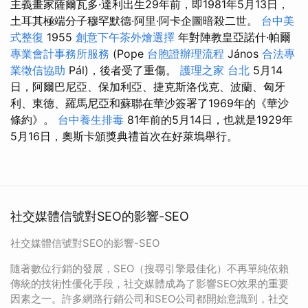
主義畫家薩爾瓦多·達利出生29年前，即1981年5月13日，
土耳其極端分子穆罕默德·阿里·阿卡企圖暗殺二世。
台中美
式整復
1955
創意下午茶外燴選擇
年對陣教皇亞諾什·帕爾
專業會計事務所服務
(Pope
台胞證辦理流程
János
合法專
業徵信協助
Pál)，後者受了重傷。
護理之家 台北
5月14
日，阿爾巴尼亞、保加利亞、捷克斯洛伐克、波蘭、匈牙
利、東德、羅馬尼亞和蘇聯在華沙簽署了1969年的《華沙
條約》。
台中養生排毒
81年前的5月14日，也就是1929年
5月16日，奧斯卡頒獎典禮首次在好萊塢舉行。
社交媒體信號對SEO的影響-SEO
社交媒體信號對SEO的影響-SEO
隨著數位行銷的發展，SEO（搜尋引擎最佳化）不再單純依賴
傳統的技術性優化手段，社交媒體成為了影響SEO效果的重要
因素之一。許多網路行銷公司和SEO公司都開始意識到，社交