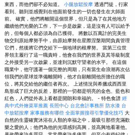
東西，而他們卻不必知道。
小腿放鬆按摩
透過門徒，行家
看到、聽到並感覺到在他面前發生的一切也發生在大師面
前。 確實，他們將離開這個世界，但只是為了在其他地方
繼續他們光榮的工作，下一步是啟蒙，這是沒有人可以給予
的，但每個人都必須為自己獲得。 將數以百萬計的完美生
物交到原始摩努手中，由原始摩努在星際涅槃期間負責管理
它們，然後將它們交給下一個地球的根摩努。 當第三位世
界領主履行了這一職責時，他會在我們的世界及其等級制度
之外接受另一次啟蒙，並達到沉默守望者的水平。 在這個
職業中，他守護著一個完整的周期，只有當生命浪潮再次佔
領我們的星球並準備離開時，他才自願離開他所擔任的職
位，將其交給他的繼任者再次。 上述情況與希臘或西西里
島形成了巨大的反差，那裡的一切都是明亮的金色、藍色和
紅色，人們從外表上看都是開朗和幸福的。 - 特色食譜
經
典中式外燴菜單推薦
長照中心
台北會計事務所
防水漆
台
中放鬆按摩
家事服務有哪些
全面掌握搜尋引擎優化技巧
大
自然的生靈確實沐浴在人類的幸福之中，最吸引那些充滿歡
樂之愛的人；他們為他的光環感到高興，並高興地看著他。
暴政帶來許多罪惡，常常帶來許多痛苦，但至少有些紀律；