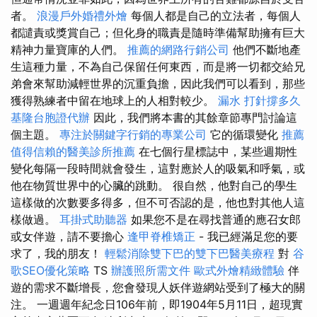
者。
浪漫戶外婚禮外燴
每個人都是自己的立法者，每個人
都譴責或獎賞自己；但化身的職責是隨時準備幫助擁有巨大
精神力量寶庫的人們。
推薦的網路行銷公司
他們不斷地產
生這種力量，不為自己保留任何東西，而是將一切都交給兄
弟會來幫助減輕世界的沉重負擔，因此我們可以看到，那些
獲得熟練者中留在地球上的人相對較少。
漏水 打針撐多久
基隆台胞證代辦
因此，我們將本書的其餘章節專門討論這
個主題。
專注於關鍵字行銷的專業公司
它的循環變化
推薦
值得信賴的醫美診所推薦
在七個行星標誌中，某些週期性
變化每隔一段時間就會發生，這對應於人的吸氣和呼氣，或
他在物質世界中的心臟的跳動。 很自然，他對自己的學生
這樣做的次數要多得多，但不可否認的是，他也對其他人這
樣做過。
耳掛式助聽器
如果您不是在尋找普通的應召女郎
或女伴遊，請不要擔心
逢甲脊椎矯正
- 我已經滿足您的要
求了，我的朋友！
輕鬆消除雙下巴的雙下巴醫美療程
對
谷
歌SEO優化策略
TS
辦護照所需文件
歐式外燴精緻體驗
伴
遊的需求不斷增長，您會發現人妖伴遊網站受到了極大的關
注。 一週週年紀念日106年前，即1904年5月11日，超現實