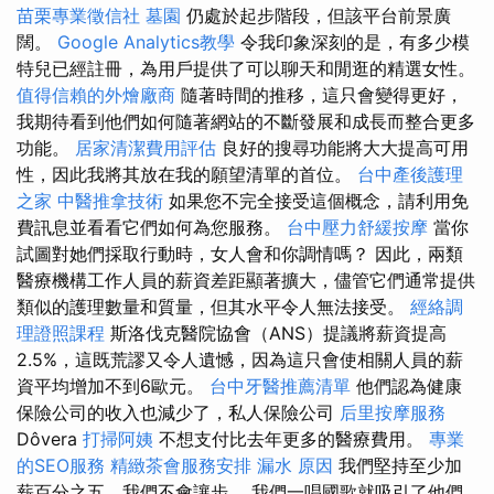
苗栗專業徵信社
墓園
仍處於起步階段，但該平台前景廣
闊。
Google Analytics教學
令我印象深刻的是，有多少模
特兒已經註冊，為用戶提供了可以聊天和閒逛的精選女性。
值得信賴的外燴廠商
隨著時間的推移，這只會變得更好，
我期待看到他們如何隨著網站的不斷發展和成長而整合更多
功能。
居家清潔費用評估
良好的搜尋功能將大大提高可用
性，因此我將其放在我的願望清單的首位。
台中產後護理
之家
中醫推拿技術
如果您不完全接受這個概念，請利用免
費訊息並看看它們如何為您服務。
台中壓力舒緩按摩
當你
試圖對她們採取行動時，女人會和你調情嗎？ 因此，兩類
醫療機構工作人員的薪資差距顯著擴大，儘管它們通常提供
類似的護理數量和質量，但其水平令人無法接受。
經絡調
理證照課程
斯洛伐克醫院協會（ANS）提議將薪資提高
2.5%，這既荒謬又令人遺憾，因為這只會使相關人員的薪
資平均增加不到6歐元。
台中牙醫推薦清單
他們認為健康
保險公司的收入也減少了，私人保險公司
后里按摩服務
Dôvera
打掃阿姨
不想支付比去年更多的醫療費用。
專業
的SEO服務
精緻茶會服務安排
漏水 原因
我們堅持至少加
薪百分之五，我們不會讓步。 我們一唱國歌就吸引了他們