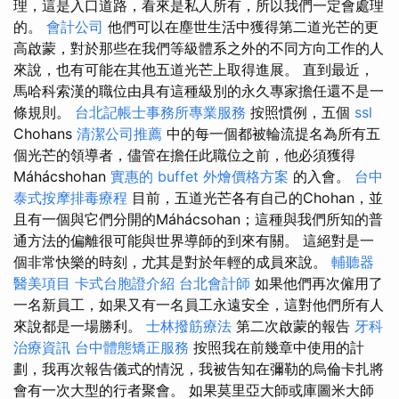
理，這是入口道路，看來是私人所有，所以我們一定會處理
的。
會計公司
他們可以在塵世生活中獲得第二道光芒的更
高啟蒙，對於那些在我們等級體系之外的不同方向工作的人
來說，也有可能在其他五道光芒上取得進展。 直到最近，
馬哈科索漢的職位由具有這種級別的永久專家擔任還不是一
條規則。
台北記帳士事務所專業服務
按照慣例，五個
ssl
Chohans
清潔公司推薦
中的每一個都被輪流提名為所有五
個光芒的領導者，儘管在擔任此職位之前，他必須獲得
Máhácshohan
實惠的 buffet 外燴價格方案
的入會。
台中
泰式按摩排毒療程
目前，五道光芒各有自己的Chohan，並
且有一個與它們分開的Máhácsohan；這種與我們所知的普
通方法的偏離很可能與世界導師的到來有關。 這絕對是一
個非常快樂的時刻，尤其是對於年輕的成員來說。
輔聽器
醫美項目
卡式台胞證介紹
台北會計師
如果他們再次僱用了
一名新員工，如果又有一名員工永遠安全，這對他們所有人
來說都是一場勝利。
士林撥筋療法
第二次啟蒙的報告
牙科
治療資訊
台中體態矯正服務
按照我在前幾章中使用的計
劃，我再次報告儀式的情況，我被告知在彌勒的烏倫卡扎將
會有一次大型的行者聚會。 如果莫里亞大師或庫圖米大師