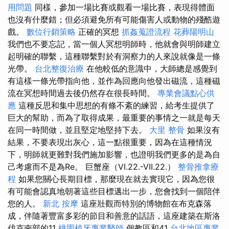
用問題
同樣，參加一場比賽或觀看一場比賽，表現得體面
也沒有什麼錯；但必須避免所有可能傷害人或動物的殘酷遊
戲。
數位行銷策略
正確的冥想
抓姦蒐證流程
花葬陽明山
我們也不要忘記，當一個人冥想明師時，他就會與明師建立
起明確的聯繫，這種聯繫對於有洞察力的人來說就像是一條
光帶。
台北整復治療
在他較低的意識中，大師總是感覺到
有這樣一條光帶指向他，並作為回應向他發出磁流，這種磁
流在冥想時間過去後仍然存在很長時間。
專業會議點心供
應
這種反思和集中思想的有條不紊的練習，給考生提供了
巨大的幫助，而為了取得成果，最重要的事情之一就是每天
在同一時間做，並且堅定地堅持下去。
大里 整骨
如果沒有
結果，不要表現出灰心，這一點很重要，因為在這種情況
下，明師就更難對我們施加影響，也證明我們更多的是為自
己考慮而不是為Re。 巨蟹座（VI.22.-VII.22.）
整骨推拿療
程
如果您關心長期目標，那麼現在就去實現它，因為您很
有可能會認真地朝著這些目標邁出一步，您會找到一個陪伴
您的人。
新北 按摩
這座壯觀而特別的博物館在布克森落
成，伴隨著豐富多彩的節目和善意的話語，這座建築在斯洛
伐克南部的11
桃園植牙專業醫師
個教區和41
台北地區專業