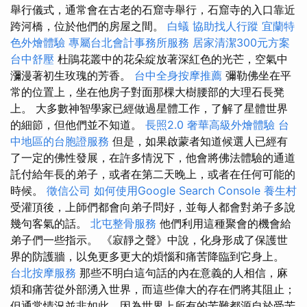
舉行儀式，通常會在古老的石窟寺舉行，石窟寺的入口靠近
跨河橋，位於他們的房屋之間。
白蟻
協助找人行蹤
宜蘭特
色外燴體驗
專屬台北會計事務所服務
居家清潔300元方案
台中舒壓
杜鵑花叢中的花朵綻放著深紅色的光芒，空氣中
瀰漫著初生玫瑰的芳香。
台中全身按摩推薦
彌勒佛坐在平
常的位置上，坐在他房子對面那棵大樹腰部的大理石長凳
上。 大多數神智學家已經做過星體工作，了解了星體世界
的細節，但他們並不知道。
長照2.0
奢華高級外燴體驗
台
中地區的台胞證服務
但是，如果啟蒙者知道候選人已經有
了一定的佛性發展，在許多情況下，他會將佛法體驗的通道
託付給年長的弟子，或者在第二天晚上，或者在任何可能的
時候。
徵信公司
如何使用Google Search Console
養生村
受灌頂後，上師們都會向弟子問好，並每人都會對弟子多說
幾句客氣的話。
北屯整骨服務
他們利用這種聚會的機會給
弟子們一些指示。 《寂靜之聲》中說，化身形成了保護世
界的防護牆，以免更多更大的煩惱和痛苦降臨到它身上。
台北按摩服務
那些不明白這句話的內在意義的人相信，麻
煩和痛苦從外部湧入世界，而這些偉大的存在們將其阻止；
但通常情況並非如此，因為世界上所有的苦難都源自於受苦