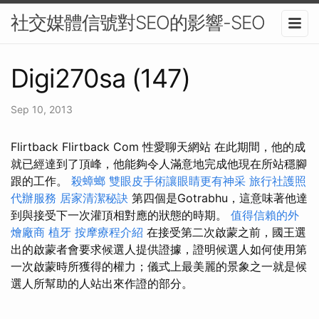
社交媒體信號對SEO的影響-SEO
Digi270sa (147)
Sep 10, 2013
Flirtback Flirtback Com 性愛聊天網站 在此期間，他的成
就已經達到了頂峰，他能夠令人滿意地完成他現在所站穩腳
跟的工作。
殺蟑螂
雙眼皮手術讓眼睛更有神采
旅行社護照
代辦服務
居家清潔秘訣
第四個是Gotrabhu，這意味著他達
到與接受下一次灌頂相對應的狀態的時期。
值得信賴的外
燴廠商
植牙
按摩療程介紹
在接受第二次啟蒙之前，國王選
出的啟蒙者會要求候選人提供證據，證明候選人如何使用第
一次啟蒙時所獲得的權力；儀式上最美麗的景象之一就是候
選人所幫助的人站出來作證的部分。