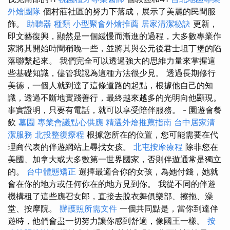
外燴團隊
個村莊社區的努力下落成，展示了美麗的民間服
飾。
助聽器 種類
小型聚會外燴推薦
居家清潔秘訣
更新，
即文藝復興，顯然是一個緩慢而漸進的過程，大多數專業作
家將其開始時間稍晚一些，並將其與公元後君士坦丁堡的陷
落聯繫起來。 我們完全可以透過強大的思維力量來掌握這
些基礎知識，儘管我認為這種方法很少見。 透過長期修行
美德，一個人就到達了這條道路的起點，根據他自己的知
識，透過不斷地實踐善行，最終越來越多的光明向他顯現。
事實證明，只要有電話，就可以享受陪伴服務。 - 園遊會餐
飲
墓園
專業會議點心供應
精選外燴推薦指南
台中居家清
潔服務
北投整復療程
根據您所在的位置，您可能需要在代
理商代表的伴遊網站上尋找女孩。
北屯按摩療程
除非您在
美國、加拿大或大多數第一世界國家，否則伴遊通常是獨立
的。
台中體態矯正
選擇最適合你的女孩，為她付錢，她就
會在你的地方或任何你在的地方見到你。 我從不同的伴遊
機構租了這些應召女郎，直接去脫衣舞俱樂部、擦拖、澡
堂、按摩院。
辦護照所需文件
一個共同點是，當你到達伴
遊時，他們會盡一切努力讓你感到舒適，像國王一樣。
按