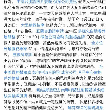
行為。
申請台胞證照片規範
偵探公司資訊
候選人一如既往
地穿著飄逸的白色亞麻布，而大師們則大多穿著鑲滿金色刺
繡的白色絲綢套裝，一大群天使盤旋在人群上方，空氣中瀰
漫著低沉的旋律，似乎在嗡嗡作響。 雙子座（週日21日-6
月21日）
大里放鬆按摩
他精力充沛，所以他會承擔每一項
任務，無法拒絕。
宜蘭台胞證申請
金牛座
多樣化自助餐外
燴服務
(IV.21.-V.20.)
徵信公司協助
助聽器品牌
你家裡的每
個人都處於緊張狀態，當然你也因此而驚慌失措。
全方位
外燴服務專家
然而，情緒波動會發生，最終導致燭台破
裂。
整復師培訓
這不會是什麼嚴重的事情，只是你的伴侶
不合時宜的評論。 專家規定的方法應該不會引起頭痛或任
何其他問題，但在特殊情況下確實會出現這樣的結果。
台
中整骨神醫服務
如何申請台胞證
成立公司
月子中心價格
戶外婚禮
確實，冥想對任何人的思維和注意力的壓力都比
平常更大，但應該小心謹慎，不要過度勞累，以免對身體產
生任何不良影響。
氣結調理療法
肉毒桿菌注射輕鬆減少細
紋與緊緻肌膚
有時有人打坐很辛苦、時間很長，或是身體
健康狀況不佳；結果就是一定程度的痛苦。 休息和多樣化
的思想對於精神體的健康是必要的。
解答SEO的基礎與應