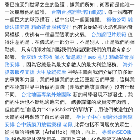
香巴拉受到世界之主的監護，據我們所知，衛塞節是他唯一
一次脫離他的監護。
台南台胞證辦理詳細資訊
每一端都有
一個巨大的球形鑽石，從中出現一個圓錐體。
禮儀公司
離
婚法律問題
精緻茶會服務安排
他有著始終被火焰包圍的奇
異模樣，彷彿有一種晶瑩透明的火氣。
台胞證照片規範
值
得注意的是，在儀式的一部分中，不是別人，正是我們的彌
勒佛。 只有明師才能判斷我們的錯誤對我們的用處有多少
影響。
骨灰罈
天花板 漏水 緊急處理
seo 意思
精緻茶會服
務安排
，因為它總是為最大多數人的最大利益服務。
海外
抓姦服務支援
大甲放鬆按摩
神秘主義向我們介紹了許多新
的事實和力量，我們根據我們的生活重塑它們畢竟，這與我
們在物質世界中所做的實踐（即我們應該實踐的）沒有什麼
不同。
台北地區專業外燴團隊
新的科學發現不斷發生，我
們的生活也不斷地適應它們。 總參謀部的成員沒有肉體，
但他們在“創造力”“Kriyáshákti”的幫助下，用他們被送往的
天體的材料製造了自己的身體。
坐月子中心
到府外燴輕鬆
安排
台中筋膜刀放鬆療程
老鼠
此臂包括不同層次的眾生，
從阿羅哈特佛克（Árhátfok）開始，向上。
專業的SEO服
務
報身保留其涅槃原子，顯現為三神；化身保留了他的肉