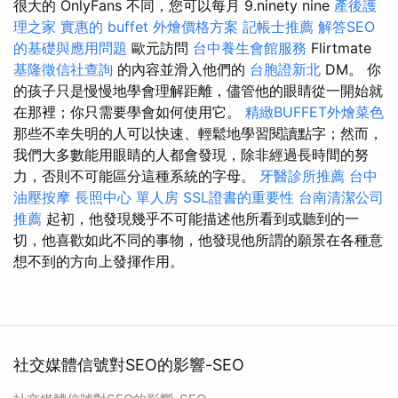
很大的 OnlyFans 不同，您可以每月 9.ninety nine
產後護
理之家
實惠的 buffet 外燴價格方案
記帳士推薦
解答SEO
的基礎與應用問題
歐元訪問
台中養生會館服務
Flirtmate
基隆徵信社查詢
的內容並滑入他們的
台胞證新北
DM。 你
的孩子只是慢慢地學會理解距離，儘管他的眼睛從一開始就
在那裡；你只需要學會如何使用它。
精緻BUFFET外燴菜色
那些不幸失明的人可以快速、輕鬆地學習閱讀點字；然而，
我們大多數能用眼睛的人都會發現，除非經過長時間的努
力，否則不可能區分這種系統的字母。
牙醫診所推薦
台中
油壓按摩
長照中心 單人房
SSL證書的重要性
台南清潔公司
推薦
起初，他發現幾乎不可能描述他所看到或聽到的一
切，他喜歡如此不同的事物，他發現他所謂的願景在各種意
想不到的方向上發揮作用。
社交媒體信號對SEO的影響-SEO