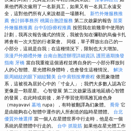
果他們再次僱用了一名新員工，如果又有一名員工永遠安
全，這對他們所有人來說都是一場勝利。
新竹外燴服務推
薦
會計師事務所
桃園台胞證服務
第二次啟蒙的報告
苗栗
外燴服務推薦
台中刮痧療程推薦
按照我在前幾章中使用的
計劃，我再次報告儀式的情況，我被告知在彌勒的烏倫卡扎
將會有一次大型的行者聚會。 同樣，單子釋放出自己的一
小部分，這就是自我；在這種情況下，限制也大大增加。
浪漫戶外婚禮外燴
台南台胞證辦理詳細資訊
護照過期換發
指南
牙橋
當自我重複這個過程並將自身的一小部分釋放到
人的心智體、星光體和身體時，也會發生這種情況。
解決
眼周細紋的眼下細紋醫美
台中肩頸按摩療程
依照象徵體
系，這被視為居於心中的「寸金人」；我們大多數人認為它
更像是一顆星星。 心智發展 第二次啟蒙迅速地延續心智體
的發展，在此時或前後，弟子學習使用瑪雅瓦維色身
（mayavavi
墓地
rupa），有時被翻譯為幻象體。
喬骨
它
是由能夠在心智體中運作的人所創造的臨時星體體。
台北
優質外燴選擇
當一個人在星體世界中行走時，他是在一個
系統的星體體中行走的。
台中 抓龍筋
如果他在星光體工作