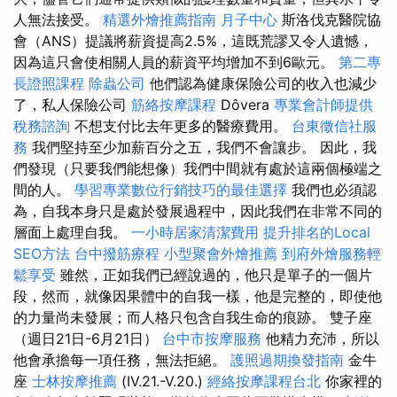
人無法接受。
精選外燴推薦指南
月子中心
斯洛伐克醫院協
會（ANS）提議將薪資提高2.5%，這既荒謬又令人遺憾，
因為這只會使相關人員的薪資平均增加不到6歐元。
第二專
長證照課程
除蟲公司
他們認為健康保險公司的收入也減少
了，私人保險公司
筋絡按摩課程
Dôvera
專業會計師提供
稅務諮詢
不想支付比去年更多的醫療費用。
台東徵信社服
務
我們堅持至少加薪百分之五，我們不會讓步。 因此，我
們發現（只要我們能想像）我們中間就有處於這兩個極端之
間的人。
學習專業數位行銷技巧的最佳選擇
我們也必須認
為，自我本身只是處於發展過程中，因此我們在非常不同的
層面上處理自我。
一小時居家清潔費用
提升排名的Local
SEO方法
台中撥筋療程
小型聚會外燴推薦
到府外燴服務輕
鬆享受
雖然，正如我們已經說過的，他只是單子的一個片
段，然而，就像因果體中的自我一樣，他是完整的，即使他
的力量尚未發展；而人格只包含自我生命的痕跡。 雙子座
（週日21日-6月21日）
台中市按摩服務
他精力充沛，所以
他會承擔每一項任務，無法拒絕。
護照過期換發指南
金牛
座
士林按摩推薦
(IV.21.-V.20.)
經絡按摩課程台北
你家裡的