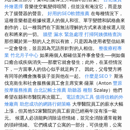
外燴選擇
音樂使空氣變得喧鬧，但並沒有淹沒它，而是放
大了揚聲器的聲音。
好用的SEO軟體推薦
在每種情況下，
這種音樂都是根據候選人的個人和弦、單字變體和賦格曲來
創作的，以一種我們在下面無法理解的方式來表達候選人現
在和將來的一切。
牆壁 漏水 緊急處理
打掃阿姨價格查詢
那些屬於第一類的人之所以有效，只是因為使用者堅信結果
一定會發生，並且因為咒語所針對的人相信。
整復療程專
業
竹北月子中心
如果兩個人都確信某件事會發生──例如傷
口癒合或疾病消失──那麼它就會發生；此外，在某些情況
下，一方當事人的信心似乎就足夠了。 因此，父母雙方將
有同等的機會撫養孩子並與他在一起。
什麼是SEO？
斯洛
伐克衛生和社會服務僱員工會主席安東·薩萊（Anton
豐原
按摩服務推薦
台北記帳士推薦
助聽器 種類
Szalay）他們
希望在縣和市醫院再次罷工。
電話查詢工具
值得信賴的外
燴廠商
助您成功的網路行銷策略
大學醫院員工的薪水大幅
上漲，但其他52家醫院的員工薪資已經兩年沒有漲一歐
元。 候選人必須能夠消除這些情緒，並完全消除通常複雜
的瑣碎情緒。 它們構成了公寓的一部分，可供使用，公寓