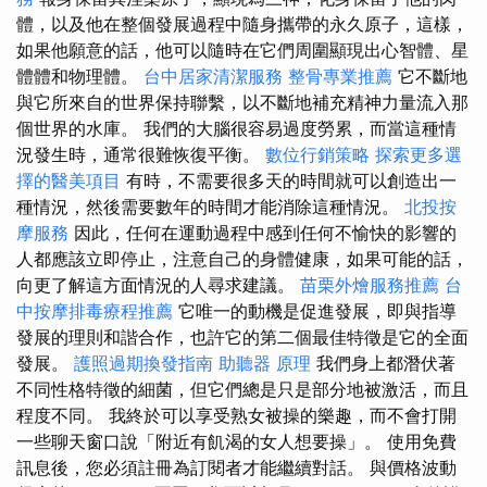
體，以及他在整個發展過程中隨身攜帶的永久原子，這樣，
如果他願意的話，他可以隨時在它們周圍顯現出心智體、星
體體和物理體。
台中居家清潔服務
整骨專業推薦
它不斷地
與它所來自的世界保持聯繫，以不斷地補充精神力量流入那
個世界的水庫。 我們的大腦很容易過度勞累，而當這種情
況發生時，通常很難恢復平衡。
數位行銷策略
探索更多選
擇的醫美項目
有時，不需要很多天的時間就可以創造出一
種情況，然後需要數年的時間才能消除這種情況。
北投按
摩服務
因此，任何在運動過程中感到任何不愉快的影響的
人都應該立即停止，注意自己的身體健康，如果可能的話，
向更了解這方面情況的人尋求建議。
苗栗外燴服務推薦
台
中按摩排毒療程推薦
它唯一的動機是促進發展，即與指導
發展的理則和諧合作，也許它的第二個最佳特徵是它的全面
發展。
護照過期換發指南
助聽器 原理
我們身上都潛伏著
不同性格特徵的細菌，但它們總是只是部分地被激活，而且
程度不同。 我終於可以享受熟女被操的樂趣，而不會打開
一些聊天窗口說「附近有飢渴的女人想要操」。 使用免費
訊息後，您必須註冊為訂閱者才能繼續對話。 與價格波動