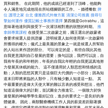
買和銷售。 在此期間，他的成就已經達到了頂峰，他能夠
令人滿意地完成他現在所站穩腳跟的工作。 - 婚禮餐飲
牌
位
護理之家 台北
優雅西式外燴方案
清潔公司推薦
搜尋引
擎如何運作
優質記帳士事務所選擇
第四個是Gotrabhu，這
意味著他達到與接受下一次灌頂相對應的狀態的時期。
推
拿師專業課程
在接受第二次啟蒙之前，國王選出的啟蒙者
會要求候選人提供證據，證明候選人如何使用第一次啟蒙時
所獲得的權力；儀式上最美麗的景象之一就是候選人所幫助
的人站出來作證的部分。 可以肯定的是，有些自我比其他
自我更意識到自己發展的需要；換句話說，我們可以說，自
我有年長的和年輕的，年長的自我比年輕的自我更認真地努
力發展其休眠的能力。 這不僅適用於人類思想和情感的流
動；人類的思想其實只是這個巨大代價的一小部分；因為知
道末日即將來臨的人類中，只有極少數人知道這一點。 其
中最重要的是偉大天使大軍的難以言表的感受和想法，他們
知道這個偉大的計劃，並試圖全力推進它。 一個致力於快
速發展的神秘學學生最好記住，進步的要求之一是良好的身
體健康。 因此，兩類醫療機構工作人員的薪資差距顯著擴
大，儘管它們通常提供類似的護理數量和質量，但其水平令