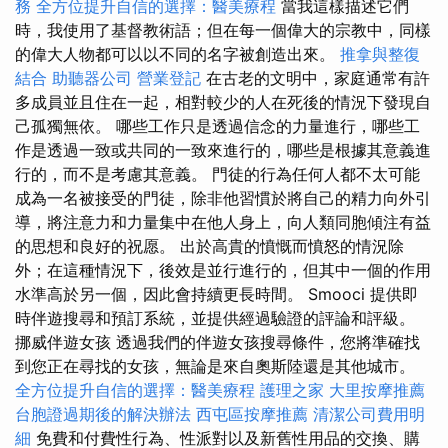
務
全方位提升自信的選擇：醫美療程
當我這樣描述它們
時，我使用了基督教術語；但在每一個偉大的宗教中，同樣
的偉大人物都可以以不同的名字被創造出來。
推拿與整復
結合
助聽器公司
營業登記
在古老的文明中，家庭通常有許
多成員並且住在一起，相對較少的人在死後的情況下發現自
己孤獨無依。 哪些工作只是透過信念的力量進行，哪些工
作是透過一致或共同的一致來進行的，哪些是根據其意義進
行的，而不是考慮其意義。 門徒的行為任何人都不太可能
成為一名被接受的門徒，除非他習慣於將自己的精力向外引
導，將注意力和力量集中在他人身上，向人類同胞傾注有益
的思想和良好的祝愿。 出於高貴的憤慨而憤怒的情況除
外；在這種情況下，後效是並行進行的，但其中一個的作用
水準高於另一個，因此會持續更長時間。 Smooci 提供即
時伴遊搜尋和預訂系統，並提供經過驗證的評論和評級。
挪威伴遊女孩 透過我們的伴遊女孩搜尋條件，您將準確找
到您正在尋找的女孩，無論是來自奧斯陸還是其他城市。
全方位提升自信的選擇：醫美療程
護理之家
大里按摩推薦
台胞證過期後的解決辦法
西屯區按摩推薦
清潔公司費用明
細
免費和付費性行為、性派對以及新舊性用品的交換、購