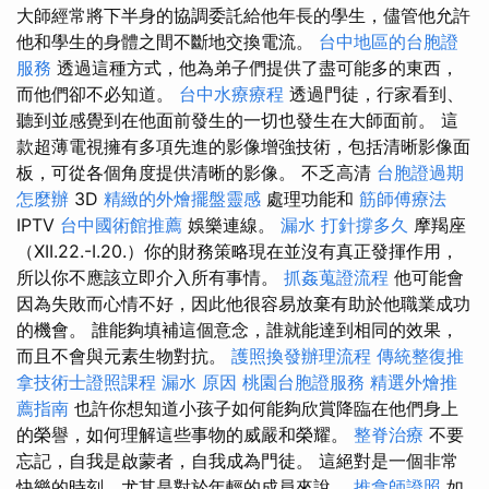
大師經常將下半身的協調委託給他年長的學生，儘管他允許
他和學生的身體之間不斷地交換電流。
台中地區的台胞證
服務
透過這種方式，他為弟子們提供了盡可能多的東西，
而他們卻不必知道。
台中水療療程
透過門徒，行家看到、
聽到並感覺到在他面前發生的一切也發生在大師面前。 這
款超薄電視擁有多項先進的影像增強技術，包括清晰影像面
板，可從各個角度提供清晰的影像。 不乏高清
台胞證過期
怎麼辦
3D
精緻的外燴擺盤靈感
處理功能和
筋師傅療法
IPTV
台中國術館推薦
娛樂連線。
漏水 打針撐多久
摩羯座
（XII.22.-I.20.）你的財務策略現在並沒有真正發揮作用，
所以你不應該立即介入所有事情。
抓姦蒐證流程
他可能會
因為失敗而心情不好，因此他很容易放棄有助於他職業成功
的機會。 誰能夠填補這個意念，誰就能達到相同的效果，
而且不會與元素生物對抗。
護照換發辦理流程
傳統整復推
拿技術士證照課程
漏水 原因
桃園台胞證服務
精選外燴推
薦指南
也許你想知道小孩子如何能夠欣賞降臨在他們身上
的榮譽，如何理解這些事物的威嚴和榮耀。
整脊治療
不要
忘記，自我是啟蒙者，自我成為門徒。 這絕對是一個非常
快樂的時刻，尤其是對於年輕的成員來說。
推拿師證照
如