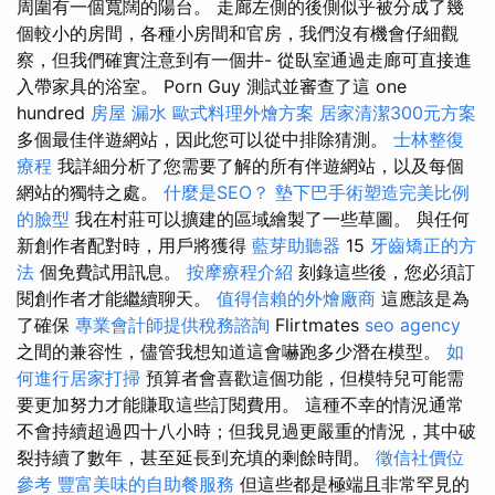
周圍有一個寬闊的陽台。 走廊左側的後側似乎被分成了幾
個較小的房間，各種小房間和官房，我們沒有機會仔細觀
察，但我們確實注意到有一個井- 從臥室通過走廊可直接進
入帶家具的浴室。 Porn Guy 測試並審查了這 one
hundred
房屋 漏水
歐式料理外燴方案
居家清潔300元方案
多個最佳伴遊網站，因此您可以從中排除猜測。
士林整復
療程
我詳細分析了您需要了解的所有伴遊網站，以及每個
網站的獨特之處。
什麼是SEO？
墊下巴手術塑造完美比例
的臉型
我在村莊可以擴建的區域繪製了一些草圖。 與任何
新創作者配對時，用戶將獲得
藍芽助聽器
15
牙齒矯正的方
法
個免費試用訊息。
按摩療程介紹
刻錄這些後，您必須訂
閱創作者才能繼續聊天。
值得信賴的外燴廠商
這應該是為
了確保
專業會計師提供稅務諮詢
Flirtmates
seo agency
之間的兼容性，儘管我想知道這會嚇跑多少潛在模型。
如
何進行居家打掃
預算者會喜歡這個功能，但模特兒可能需
要更加努力才能賺取這些訂閱費用。 這種不幸的情況通常
不會持續超過四十八小時；但我見過更嚴重的情況，其中破
裂持續了數年，甚至延長到充填的剩餘時間。
徵信社價位
參考
豐富美味的自助餐服務
但這些都是極端且非常罕見的