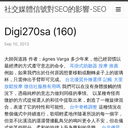
社交媒體信號對SEO的影響-SEO
Digi270sa (160)
Sep 10, 2013
大師與道路 作者：ágnes Varga 多少年來，他已經習慣以
最經濟的方式遵守意志的命令。
耳掛式助聽器
按摩 推薦
例如，如果我們出於任何原因想要移動或翻轉桌子上的玻璃
杯，只需伸出手臂即可完成。
台北優質外燴選擇
記帳
大里
放鬆按摩
徵信社服務有用嗎
我們可以在沒有身體接觸的情
況下，憑藉純粹的意志力做到同樣的事情。 以某種奇怪而
微妙的方式從候選人的和弦中提取出來，創造了一種旋律混
合，表達了它的特性和可能性。
台中脊椎調整
這種情況在
整個儀式中持續進行，歌唱輕柔地伴隨著所說的每一個字，
但並不比溪流的潺潺聲擾亂鳥兒的鳴叫更令人不安，但在儀
式的某些部分，柔和的旋律上升為勝利的音樂。
台北優質