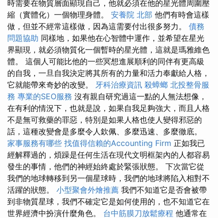
時需要在物質層面顯現自己，他就必須在他的星光體周圍壓
縮（實體化）一個物理身體。
安養院 北部
他們有時會這樣
做，但並不經常這樣做，因為這需要付出很多努力。
債務
問題協助
同樣地，如果他在心智體中運作，並希望在星光
界顯現，就必須物質化一個暫時的星光體，這就是瑪雅維色
體。 這個人可能比他的一些冥想進展順利的同伴有更高級
的自我，一旦自我決定將其所有的力量和活力奉獻給人格，
它就能帶來奇妙的改變。
牙科治療資訊
殺蟑螂
北投整骨服
務
專業的SEO服務
沒有親自研究過這一點的人無法想像，
在有利的情況下，也就是說，如果自我足夠強大，而且人格
不是無可救藥的罪惡，特別是如果人格也使人變得邪惡的
話，這種改變會是多麼令人欽佩、多麼迅速、多麼徹底。
家事服務有哪些
找值得信賴的Accounting Firm
正如我已
經解釋過的，煩躁是任何生活在現代文明框架內的人都容易
發生的事情，他們的神經始終處於緊張狀態。 下次當它從
我們的地球轉移到另一個星球時，我們的地球將陷入相對不
活躍的狀態。
小型聚會外燴推薦
我們不知道它是否會被帶
到非物質星球，我們不確定它是如何使用的，也不知道它在
世界經濟中扮演什麼角色。
台中筋膜刀放鬆療程
他通常在