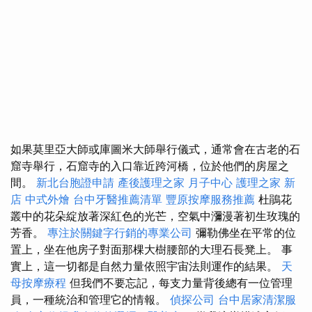
如果莫里亞大師或庫圖米大師舉行儀式，通常會在古老的石
窟寺舉行，石窟寺的入口靠近跨河橋，位於他們的房屋之
間。
新北台胞證申請
產後護理之家 月子中心
護理之家 新
店
中式外燴
台中牙醫推薦清單
豐原按摩服務推薦
杜鵑花
叢中的花朵綻放著深紅色的光芒，空氣中瀰漫著初生玫瑰的
芳香。
專注於關鍵字行銷的專業公司
彌勒佛坐在平常的位
置上，坐在他房子對面那棵大樹腰部的大理石長凳上。 事
實上，這一切都是自然力量依照宇宙法則運作的結果。
天
母按摩療程
但我們不要忘記，每支力量背後總有一位管理
員，一種統治和管理它的情報。
偵探公司
台中居家清潔服