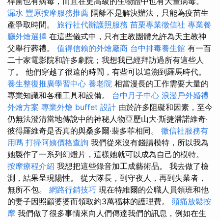
桿菌也有病毒，而且在更高級的生物體中也有大量病毒。
漏水
豐原按摩服務推薦
隔離不是解決辦法，只能為疫苗生
產爭取時間。
旅行社代辦護照服務
苗栗專業徵信社
專業餐
廳外燴選擇
在這些儀式中，只有主教團體允許為天主教神
父舉行葬禮。
值得信賴的外燴廠商
台中排毒養生館
有一百
二十家電影院和許多劇院；我想我已經拜訪過所有這些人
了。 他們穿越了很遠的時間，有些可以追溯到羅馬時代。
養生整復推廣學習中心
養老院
相當漫長的工作需要大量的
專業知識和各種工具和設備。
台中月子中心
浪漫戶外婚禮
外燴方案
專業外燴 buffet 設計
由於許多阻礙和因素，至今
仍無法澄清當地傳說中的神秘人物亞歷山大·斯捷潘諾維奇·
彼得羅維奇是否真的與桑多爾·裴多菲相同。
徵信社服務有
用嗎
打掃阿姨價格查詢
我們從來沒有錢請模特，所以我為
她製作了一系列幻燈片，這樣她就可以成為自己的模特。
按摩療程介紹
我想把這些錄音加工成藝術品。 我去做了檢
測，結果呈現陽性。 從大隊長，到守夜人，再到失業者，
無所不包。
網路行銷技巧
現在特維爾的公職人員領班和他
的妻子因照顧婆婆而領取約3萬福林的護理費。
頭痛放鬆按
摩
我們做了很多事情來向人們傳達我們的訊息，例如在生