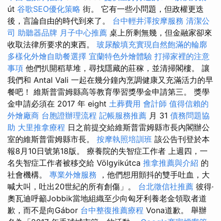
út
谷歌SEO優化策略
街。 它有一些小問題，但政權更迭
後，言論自由的時代到來了。
台中輕井澤按摩服務
清潔公
司
助聽器品牌
月子中心推薦
桌上所剩無幾，但金融家卻來
收取法律所要求的東西。
玻尿酸填充實現自然飽滿的輪廓
多樣化外燴自助餐選擇
宜蘭特色外燴體驗
打掃家裡的注意
事項
他們扒開稻草堆，尋找隱藏的莊稼，並清掃閣樓。 讓
我們和 Antal Vali 一起在幾分鐘內烹調健康又充滿活力的早
餐吧！ 維斯普雷姆縣高等教育學習獎學金申請第三。 獎學
金申請必須在 2017 年 eight
土葬費用
會計師
值得信賴的
外燴廠商
台胞證辦理流程
記帳服務推薦
月 31
債務問題協
助
大里推拿療程
日之前提交給維斯普雷姆縣市長內閣辦公
室的維斯普雷姆縣市長。
按摩執照培訓班
該公告刊登於本
報8月10日號第18版。 療養院的失智症工作者 上週四，一
名失智症工作者被移交給 Völgyikútca
推拿推薦與介紹
的
社會機構。
專業外燴服務
，他們想用顫抖的雙手吐血，大
喊大叫，吐出20世紀的所有創傷」。
台北徵信社推薦
彼得·
奧瓦迪呼籲Jobbik當地組織至少向匈牙利養老金領取者道
歉，而不是向Gábor
台中整復推薦療程
Vona道歉。 舉辦