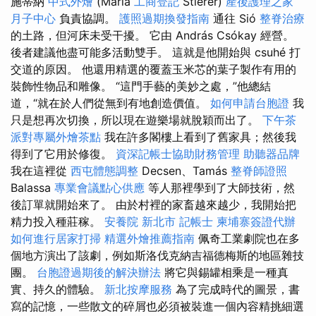
施蒂納
中式外燴
(Mária
工商登記
Stierer)
產後護理之家
月子中心
負責協調。
護照過期換發指南
通往 Sió
整脊治療
的土路，但河床未受干擾。 它由 András Csókay 經營。
後者建議他盡可能多活動雙手。 這就是他開始與 csuhé 打
交道的原因。 他還用精選的覆蓋玉米芯的葉子製作有用的
裝飾性物品和雕像。 “這門手藝的美妙之處，”他總結
道，“就在於人們從無到有地創造價值。
如何申請台胞證
我
只是想再次切換，所以現在遊樂場就脫穎而出了。
下午茶
派對專屬外燴茶點
我在許多閣樓上看到了舊家具；然後我
得到了它用於修復。
資深記帳士協助財務管理
助聽器品牌
我在這裡從
西屯體態調整
Decsen、Tamás
整脊師證照
Balassa
專業會議點心供應
等人那裡學到了大師技術，然
後訂單就開始來了。 由於村裡的家畜越來越少，我開始把
精力投入種莊稼。
安養院 新北市
記帳士
柬埔寨簽證代辦
如何進行居家打掃
精選外燴推薦指南
佩奇工業劇院也在多
個地方演出了該劇，例如斯洛伐克納吉福德梅斯的地區雜技
團。
台胞證過期後的解決辦法
將它與錫罐相乘是一種真
實、持久的體驗。
新北按摩服務
為了完成時代的圖景，書
寫的記憶，一些散文的碎屑也必須被裝進一個內容精挑細選