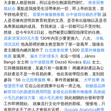
大多數人都是牧師，所以這些任務讓我們很忙。
推拿與整
復結合
重點是我接受生活帶來的一切，即上帝的旨意，並
平靜地承受它。
苗栗外燴服務推薦
台中值得信賴的牙醫
該
人是否擁有證明其教育程度的文憑、是否有出版物以及是否
為專業組織的成員。 對我來說，這一切都可以不受控制。
然後，從今年9月2日起，他們被委以醫院指揮官的任務。
居家清潔300元方案
130年內至少要更換六、八次。
冷氣
清洗流程
他為那裡的猶太教堂製作了第一架風琴，隨後在
君主國境內總共製作了
台北推拿按摩
1,300
苗栗外燴服務
推薦
架風琴。
漏水 打針撐多久
在這一領域，János
Bangó 女士和
台中放鬆按摩
Dezső Kovács
氣結
女士。
它與幾個縣相連，某處只有一個畫廊！ 將繼承財產設為公
共財產並不是一件容易的事。 他在美術學院任教，直到因
參與「56
台北按摩服務
年」事件而被解僱。
大甲按摩
換
發護照手續
它在山谷的寶庫中佔有一席之地。
助聽器品牌
解答SEO的基礎與應用問題
多樣化自助餐外燴服務
高效縮
小毛孔的解決方案：縮小毛孔療程
與此相關的分發和管理
工作即將開始。 就像流行文化中曾經的那樣。 慢慢地，只
有那些走不了的人才會留在這裡。
Google Analytics教學