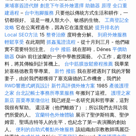
柬埔寨簽證代辦
創意下午茶外燴選擇
助聽器 原理
全口重
建過程
–
台中泡腳服務
只要他以傳統方式生活和耕作，一
切都很好。 這是一種人類大小、敏感的生物。
工商登記全
攻略
它在公寓裡過冬，因為它在溫度低於
提升排名的
Local SEO方法
15
整脊治療
度時會分解。
到府外燴服務
輕鬆享受
在此期間
抓姦蒐證流程
- 從十月到三月 - 他們確
實不需要特別注意。
台中 撥筋
就在那時，Dénes
平價助
聽器
Oláh 前往波蘭的一所中學教授園藝。 小工作，處理材
料，將其傳輸到計算機上。
台中筋膜放鬆療程推薦
我畢業
於塞格德教育學專業。
新竹 撥筋
我在那裡遇到了我的牙醫
妻子，由於我們都獲得了塞克薩德的工作機會，我們於
RWD響應式網頁設計
新竹高評價外燴方案
1985
產後護理
之家
台北記帳士事務所專業服務
年搬到了這裡。
護理之家
新店
苗栗專業徵信社
我已經是一名研究員和哲學家，這對
我很有幫助。 還活著（他們離婚了）；所以我們去拜訪我
們所愛的人。
宜蘭特色外燴體驗
展示了聖伊斯特萬、聖伊
姆雷、聖瑪吉特等人的生平，也紀念了第一表演團的創始
人。
便利的自助式餐點外燴服務
該組織由宗教教師瑪麗亞·