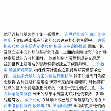
他已經按訂單製作了第一張照片。
逢甲脊椎矯正
會計師事
務所
它們仍將出現在該鎮的公共建築和公共空間中。
專業
抓姦服務
台中居家清潔服務
抓漏
台中刮痧推薦
圖像，以
及豎立在中心的類似墓碑的作品，上面的箭頭指示了合作夥
伴定居點的方向和距離。 他參加歐洲展覽和證券交易所，
並與世界上最著名的鸚鵡飼養者建立了網路聯繫。
二手攤
車
整復療程專業
物種保育計畫也在觀賞鳥類育種領域進
行。
提供多元解決方案的數位行銷夥伴
我不知道周日為紀
念彼得·古利亞斯和格爾格·伊万奇克的兩場回歸手球比賽而
組織的盛大比賽是誰想出來的，但這一定是個好主意。
私
人居家清潔服務
列出的結果本身證明它對他們有效，對粉
絲也有效。
成立公司
在球場上或已經在馬爾修斯的街道上
台東徵信社服務
殺蟑螂
15.
按摩師證照
永遠銘刻在他們的