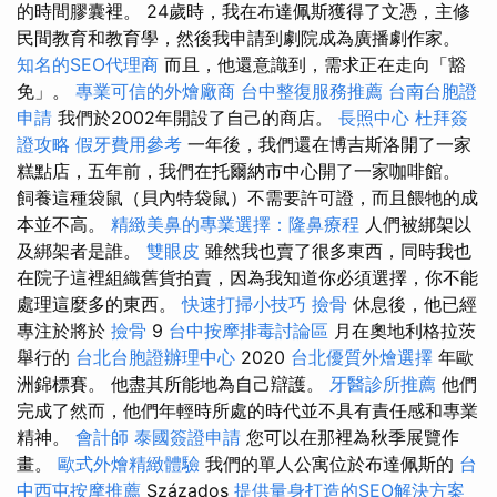
的時間膠囊裡。 24歲時，我在布達佩斯獲得了文憑，主修
民間教育和教育學，然後我申請到劇院成為廣播劇作家。
知名的SEO代理商
而且，他還意識到，需求正在走向「豁
免」。
專業可信的外燴廠商
台中整復服務推薦
台南台胞證
申請
我們於2002年開設了自己的商店。
長照中心
杜拜簽
證攻略
假牙費用參考
一年後，我們還在博吉斯洛開了一家
糕點店，五年前，我們在托爾納市中心開了一家咖啡館。
飼養這種袋鼠（貝內特袋鼠）不需要許可證，而且餵牠的成
本並不高。
精緻美鼻的專業選擇：隆鼻療程
人們被綁架以
及綁架者是誰。
雙眼皮
雖然我也賣了很多東西，同時我也
在院子這裡組織舊貨拍賣，因為我知道你必須選擇，你不能
處理這麼多的東西。
快速打掃小技巧
撿骨
休息後，他已經
專注於將於
撿骨
9
台中按摩排毒討論區
月在奧地利格拉茨
舉行的
台北台胞證辦理中心
2020
台北優質外燴選擇
年歐
洲錦標賽。 他盡其所能地為自己辯護。
牙醫診所推薦
他們
完成了然而，他們年輕時所處的時代並不具有責任感和專業
精神。
會計師
泰國簽證申請
您可以在那裡為秋季展覽作
畫。
歐式外燴精緻體驗
我們的單人公寓位於布達佩斯的
台
中西屯按摩推薦
Százados
提供量身打造的SEO解決方案