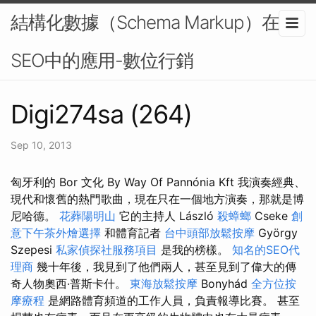
結構化數據（Schema Markup）在
SEO中的應用-數位行銷
Digi274sa (264)
Sep 10, 2013
匈牙利的 Bor 文化 By Way Of Pannónia Kft 我演奏經典、
現代和懷舊的熱門歌曲，現在只在一個地方演奏，那就是博
尼哈德。
花葬陽明山
它的主持人 László
殺蟑螂
Cseke
創
意下午茶外燴選擇
和體育記者
台中頭部放鬆按摩
György
Szepesi
私家偵探社服務項目
是我的榜樣。
知名的SEO代
理商
幾十年後，我見到了他們兩人，甚至見到了偉大的傳
奇人物奧西·普斯卡什。
東海放鬆按摩
Bonyhád
全方位按
摩療程
是網路體育頻道的工作人員，負責報導比賽。 甚至