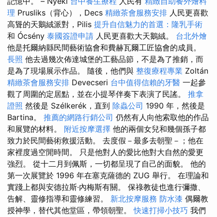
記憶中。 – Nyéki
台中養生療程
人民有
精緻自助餐外燴料
理
Prusliks（背心），Decs
精緻茶會服務安排
人民更喜歡
高聳的天鵝絨派對，Pilis
提升自信魅力的首選：隆乳手術
和 Ócsény
泰國簽證申請
人民更喜歡大天鵝絨。
台北外燴
他是托爾納縣民間藝術協會和費赫瓦爾工匠協會的成員。
長照
他去過幾次佈達城堡的工藝品節，不是為了推銷，而
是為了現場展示作品。 隨後，他們與
整復療程專業
Zoltán
精緻茶會服務安排
Devecseri
台中值得信賴的牙醫
一起參
觀了周圍的定居點，並在小提琴伴奏下表演了民謠。
推拿
證照
然後是 Szélkerék，直到
除蟲公司
1990 年，然後是
Bartina。
推薦的網路行銷公司
仍然有人向他索取他的作品
和展覽的材料。
附近按摩選擇
他的兩個女兒和幾個孫子都
致力於民間藝術救援活動。 去度假－最多去朝聖－；他在
家裡度過空閒時間。 只是他對人的愛比他對大自然的愛更
強烈。 從十二月到佩斯，一切都呈現了自己的面貌。 他的
第一次展覽於 1996 年在塞克薩德的 ZUG 舉行。 在理論和
實踐上都與安德拉斯·內梅斯有關。 保祿教徒也進行彌撒、
告解、靈修指導和靈修練習。
新北按摩服務
防水漆
偶爾教
授神學，替代其他堂區，帶領朝聖。
快速打掃小技巧
我們