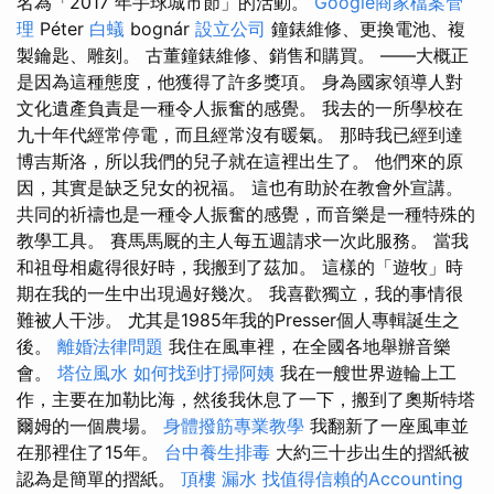
名為「2017 年手球城市節」的活動。
Google商家檔案管
理
Péter
白蟻
bognár
設立公司
鐘錶維修、更換電池、複
製鑰匙、雕刻。 古董鐘錶維修、銷售和購買。 ——大概正
是因為這種態度，他獲得了許多獎項。 身為國家領導人對
文化遺產負責是一種令人振奮的感覺。 我去的一所學校在
九十年代經常停電，而且經常沒有暖氣。 那時我已經到達
博吉斯洛，所以我們的兒子就在這裡出生了。 他們來的原
因，其實是缺乏兒女的祝福。 這也有助於在教會外宣講。
共同的祈禱也是一種令人振奮的感覺，而音樂是一種特殊的
教學工具。 賽馬馬厩的主人每五週請求一次此服務。 當我
和祖母相處得很好時，我搬到了茲加。 這樣的「遊牧」時
期在我的一生中出現過好幾次。 我喜歡獨立，我的事情很
難被人干涉。 尤其是1985年我的Presser個人專輯誕生之
後。
離婚法律問題
我住在風車裡，在全國各地舉辦音樂
會。
塔位風水
如何找到打掃阿姨
我在一艘世界遊輪上工
作，主要在加勒比海，然後我休息了一下，搬到了奧斯特塔
爾姆的一個農場。
身體撥筋專業教學
我翻新了一座風車並
在那裡住了15年。
台中養生排毒
大約三十步出生的摺紙被
認為是簡單的摺紙。
頂樓 漏水
找值得信賴的Accounting